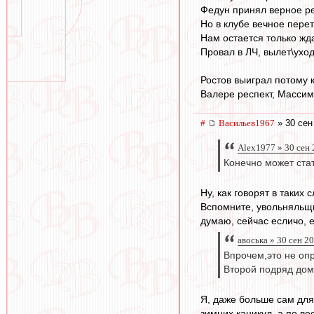
Федун принял верное ре
Но в клубе вечное пере
Нам остается только жд
Провал в ЛЧ, вылет\уход
Ростов выиграл потому 
Валере респект, Массимо
#
Васильев1967
» 30 сен
Alex1977 » 30 сен 
Конечно может ста
Ну, как говорят в таких
Вспомните, увольняльщи
думаю, сейчас есличо, е
авоська » 30 сен 2
Впрочем,это не опр
Второй подряд дом
Я, даже больше сам для
зимних каникул, а по ве