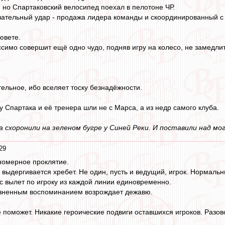
, но Спартаковский велосипед поехал в пелотоне ЧР.
чательный удар - продажа лидера команды и скоординированный с
ювете.
ссимо совершит ещё одно чудо, подняв игру на колесо, не замедли
тельное, ибо вселяет тоску безнадёжности.
у Спартака и её тренера шли не с Марса, а из недр самого клуба.
 схоронили на зеленом бугре у Синей Реки. И поставили над мо
29
номерное проклятие.
 выдергивается хребет. Не один, пусть и ведущий, игрок. Нормаль
ас вылет по игроку из каждой линии единовременно.
зненным воспоминанием возрождает дежавю.
 поможет. Никакие героические подвиги оставшихся игроков. Разов