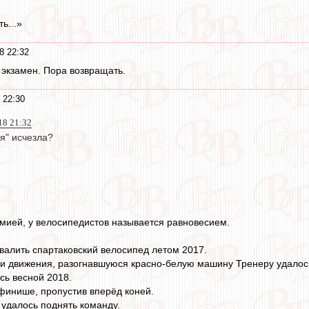
ь...»
8 22:32
 экзамен. Пора возвращать.
 22:30
018 21:32
я" исчезла?
имией, у велосипедистов называется равновесием.
валить спартаковский велосипед летом 2017.
ции движения, разогнавшуюся красно-белую машину Тренеру удалос
сь весной 2018.
финише, пропустив вперёд коней.
 удалось поднять команду.