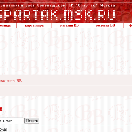
оманда
карта мира
магазин ВВ
гостевая ВВ
ф
вая книга ВВ
18
2:40