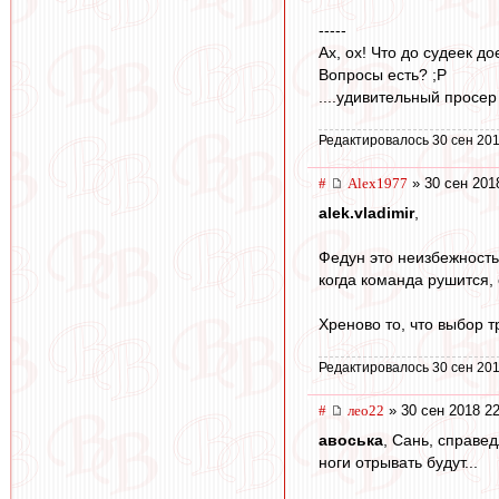
-----
Ах, ох! Что до судеек д
Вопросы есть? ;Р
....удивительный просер
Редактировалось 30 сен 201
#
Alex1977
» 30 сен 201
alek.vladimir
,
Федун это неизбежность 
когда команда рушится,
Хреново то, что выбор т
Редактировалось 30 сен 201
#
лео22
» 30 сен 2018 22
авоська
, Сань, справе
ноги отрывать будут...