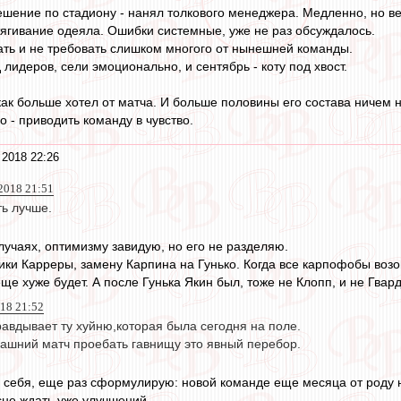
шение по стадиону - нанял толкового менеджера. Медленно, но ве
тягивание одеяла. Ошибки системные, уже не раз обсуждалось.
ать и не требовать слишком многого от нынешней команды.
 лидеров, сели эмоционально, и сентябрь - коту под хвост.
как больше хотел от матча. И больше половины его состава ничем 
 - приводить команду в чувство.
 2018 22:26
2018 21:51
ть лучше.
 случаях, оптимизму завидую, но его не разделяю.
ки Карреры, замену Карпина на Гунько. Когда все карпофобы возопи
ще хуже будет. А после Гунька Якин был, тоже не Клопп, и не Гвар
018 21:52
авдывает ту хуйню,которая была сегодня на поле.
ашний матч проебать гавнищу это явный перебор.
 себя, еще раз сформулирую: новой команде еще месяца от роду н
сне ждать уже улучшений.