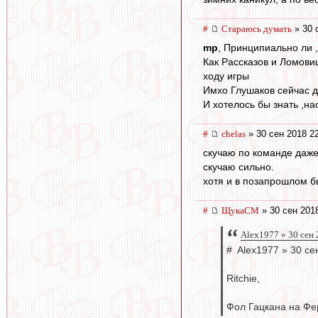
#
Стараюсь думать
» 30 
mp
, Принципиально ли ,
Как Рассказов и Ломовиц
ходу игры
Имхо Глушаков сейчас д
И хотелось бы знать ,н
#
chelas
» 30 сен 2018 2
скучаю по команде даже
скучаю сильно.
хотя и в позапрошлом б
#
ЩукаСМ
» 30 сен 201
Alex1977 » 30 сен 
# Alex1977 » 30 се
Ritchie,
Фол Гацкана на Фер