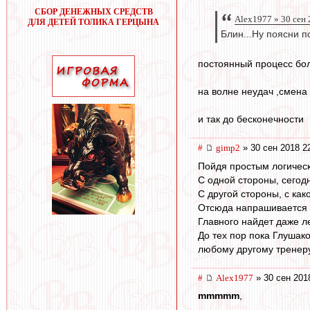
СБОР ДЕНЕЖНЫХ СРЕДСТВ
Alex1977 » 30 сен 
ДЛЯ ДЕТЕЙ ТОЛИКА ГЕРЦЫНА
Блин...Ну поясни п
постоянный процесс бол
на волне неудач ,смена
и так до бесконечности
#
gimp2
» 30 сен 2018 2
Пойдя простым логически
С одной стороны, сегодн
С другой стороны, с как
Отсюда напрашивается в
Главного найдет даже ле
До тех пор пока Глушак
любому другому тренеру
#
Alex1977
» 30 сен 201
mmmmm
,