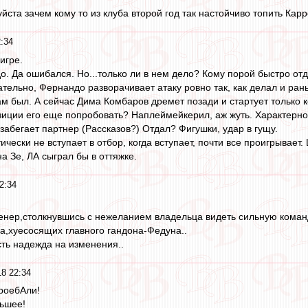
йста зачем кому то из клуба второй год так настойчиво топить Кар
:34
игре.
 Да ошибался. Но...только ли в нем дело? Кому порой быстро отдат
ательно, Фернандо разворачивает атаку ровно так, как делал и ран
м был. А сейчас Дима Комбаров дремет позади и стартует только ког
озиции его еще попробовать? Наплеймейкерил, аж жуть. Характерно
забегает партнер (Рассказов?) Отдал? Фигушки, удар в гущу.
ически не вступает в отбор, когда вступает, почти все проигрывает
а Зе, ЛА сыграл бы в оттяжке.
2:34
нер,столкнувшись с нежеланием владельца видеть сильную команду
а,хуесосящих главного гандона-Федуна..
сть надежда на изменения..
18 22:34
роебАли!
ьшее!