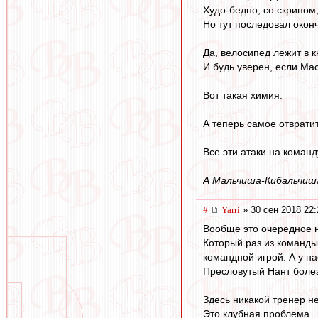
Худо-бедно, со скрипом
Но тут последовал окон
Да, велосипед лежит в к
И будь уверен, если Ма
Вот такая химия.
А теперь самое отврати
Все эти атаки на команд
А Мальчиша-Кибальчиша
#
Yarri
» 30 сен 2018 22:
Вообще это очередное 
Который раз из команды
командной игрой. А у н
Пресловутый Нант боле
Здесь никакой тренер не
Это клубная проблема.