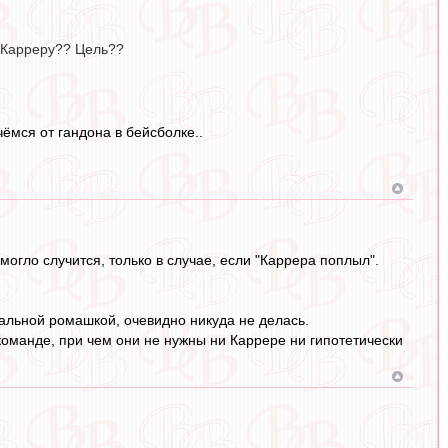
ь Карреру?? Цель??
ёмся от гандона в бейсболке..
могло случится, только в случае, если "Каррера поплыл".
стальной ромашкой, очевидно никуда не делась.
команде, при чем они не нужны ни Каррере ни гипотетически