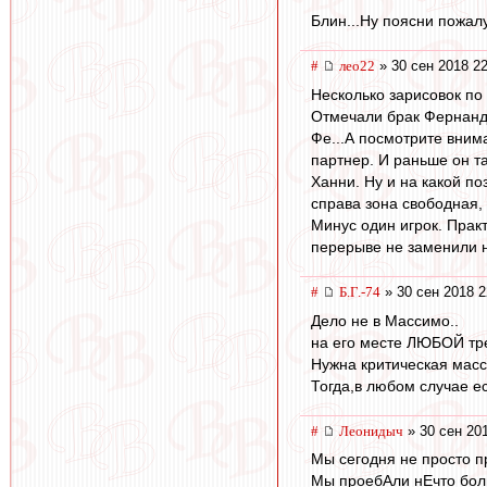
Блин...Ну поясни пожалу
#
лео22
» 30 сен 2018 22
Несколько зарисовок по 
Отмечали брак Фернандо.
Фе...А посмотрите вним
партнер. И раньше он та
Ханни. Ну и на какой п
справа зона свободная, 
Минус один игрок. Практ
перерыве не заменили н
#
Б.Г.-74
» 30 сен 2018 2
Дело не в Массимо..
на его месте ЛЮБОЙ тре
Нужна критическая масс
Тогда,в любом случае е
#
Леонидыч
» 30 сен 20
Мы сегодня не просто п
Мы проебАли нЕчто бол