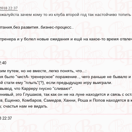
2018 22:37
ожалуйста зачем кому то из клуба второй год так настойчиво топит
тания,без развития..бизнес-процесс..
 тренера и у болел новые ожидания и ещё на какое-то время отвлеч
2:40
м путем, но не вместе, легко понять, что...:
я было "чистА- тренерское" поражение.., чего раньше не бывало и 
ой стати ему "плыть"(?}, если предыдущую игру выиграли.
ывод, что Карреру гнусно "сливают".
нивый, это Глушаков, так как он не на луне находится и связь с о
ов, Ещенко, Комбаров, Самедов, Ханни, Роша и Попов находятся в 
, счастья нам не видать.
8 22:37