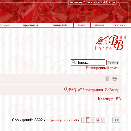
орумы
прогнозы
фан-клуб
юмор
музей
ссылки
Расширенный поиск
FAQ
Регистрация
Вход
Календарь ВВ
2
Сообщений: 8392 •
Страница
2
из
168
•
1
3
4
5
...
168