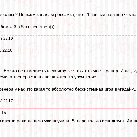
оебались? По всем каналам рекламка, что : "Главный партнер чемпа 
 бомжей в большенстве ))))
8 22:19
8 22:16
..Но это не отменяет что за игру все таки отвечает тренер. И да , 
 смена тренера это шанс на какое то улучшение.
ренера у нас это какая то абсолютно бессистемная игра в угадайку..
8 22:17
:15
дливости ради до него уже научили. Валера только использует. Им 