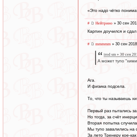
«Это надо чётко понимат
#
Нейтрино
» 30 сен 201
Карпин доучился и сдал
#
mmmmm
» 30 сен 2018
irod sm » 30 сен 2
А может тупо "хими
Ага.
И физика подсела.
То, что ты называешь х
Первый раз пытались за
Но тогда, за счёт инер
Вторая попытка случила
Мы тупо завалились на 
За лето Тренеру кое-как