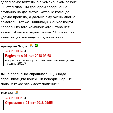
делал самостоятельно в чемпионском сезоне.
Он стал главным тренером совершенно
случайно на два матча, которые команда
удачно провела, а дальше ему очень многие
помогали. Тот же Пиллипчук. Сейчас вокруг
Карреры из того чемпионского штаба нет
никого. И что мы видим сейчас? Полнейшая
импотенция команды и падение вниз.
прапорщик 3адoв
-
01 окт 2018 10:04
Eaglesias » 01 окт 2018 09:58
вопрос на засыпку: кто настоящий владелец
Тушино 2018?
ты не правильно спрашиваешь ))) надо
спрашивать,кто конечный бенефициар. Не
знаю. А какое это имеет значение?
BM1964
-
01 окт 2018 10:01
Стрекалок » 01 окт 2018 09:55