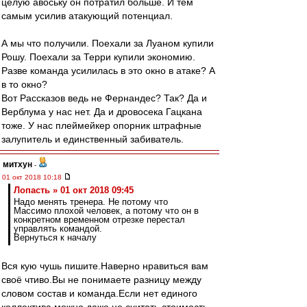
целую авоську он потратил больше. И тем
самым усилив атакующий потенциал.
А мы что получили. Поехали за Луаном купили
Рошу. Поехали за Терри купили экономию.
Разве команда усилилась в это окно в атаке? А
в то окно?
Вот Рассказов ведь не Фернандес? Так? Да и
Верблума у нас нет. Да и дровосека Гацкана
тоже. У нас плеймейкер опорник штрафные
залупитель и единственный забиватель.
митхун
-
01 окт 2018 10:18
Лопасть » 01 окт 2018 09:45
Надо менять тренера. Не потому что
Массимо плохой человек, а потому что он в
конкретном временном отрезке перестал
управлять командой.
Вернуться к началу
Вся кую чушь пишите.Наверно нравиться вам
своё чтиво.Вы не понимаете разницу между
словом состав и команда.Если нет единого