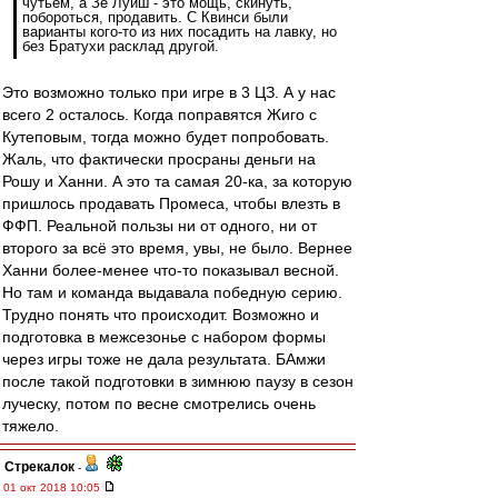
чутьем, а Зе Луиш - это мощь, скинуть,
побороться, продавить. С Квинси были
варианты кого-то из них посадить на лавку, но
без Братухи расклад другой.
Это возможно только при игре в 3 ЦЗ. А у нас
всего 2 осталось. Когда поправятся Жиго с
Кутеповым, тогда можно будет попробовать.
Жаль, что фактически просраны деньги на
Рошу и Ханни. А это та самая 20-ка, за которую
пришлось продавать Промеса, чтобы влезть в
ФФП. Реальной пользы ни от одного, ни от
второго за всё это время, увы, не было. Вернее
Ханни более-менее что-то показывал весной.
Но там и команда выдавала победную серию.
Трудно понять что происходит. Возможно и
подготовка в межсезонье с набором формы
через игры тоже не дала результата. БАмжи
после такой подготовки в зимнюю паузу в сезон
луческу, потом по весне смотрелись очень
тяжело.
Стрекалок
-
01 окт 2018 10:05