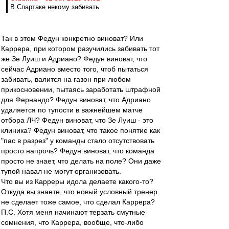
В Спартаке некому забивать
Так в этом Федун конкретно виноват? Или
Каррера, при котором разучились забивать тот
же Зе Луиш и Адриано? Федун виноват, что
сейчас Адриано вместо того, чтоб пытаться
забивать, валится на газон при любом
прикосновении, пытаясь заработать штрафной
для Фернандо? Федун виноват, что Адриано
удаляется по тупости в важнейшем матче
отбора ЛЧ? Федун виноват, что Зе Луиш - это
клиника? Федун виноват, что такое понятие как
"пас в разрез" у команды стало отсутствовать
просто напрочь? Федун виноват, что команда
просто не знает, что делать на поле? Они даже
тупой навал не могут организовать.
Что вы из Карреры идола делаете какого-то?
Откуда вы знаете, что новый условный тренер
не сделает тоже самое, что сделал Каррера?
П.С. Хотя меня начинают терзать смутные
сомнения, что Каррера, вообще, что-либо