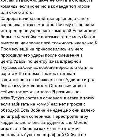
коллектива можно даже не считать стоимость
команды,если конечно в команде топ игроки
или около этого.
Каррера начинающий тренер,юнец,а с него
спрашивают как с маестро.Почему вы решили
что тренер не управляет командой.Если игроки
больше чем сейчас показывают не могут.Когад
выиграли чемпионат всё сложилось идеально.К
Промесу ещё не приноровились и у него
проходили его удары после смещения в
центр.Удары по центру из-за штрафной
Глушакова.Сейчас вообще перестали бить по
воротам.Во вторых Промес отягивал
защитников и освобождал зоны.Адриано играл
ближе к чужим воротам.Остальные играют
сейчас так же как и тогда.Я разницы не
вижу.Тусует состав в основном в атаке.А толку
если забивать не кому.У нас нет игроков с
обводкой.Есть Зобнин и индеец.но они далеко
до штрафной соперника..Перестроить игру
кардинально очень затруднительно.Можно
играть от обороны как Якин.Но кто мяч
доставлять будет до штрафной.Сейчас не