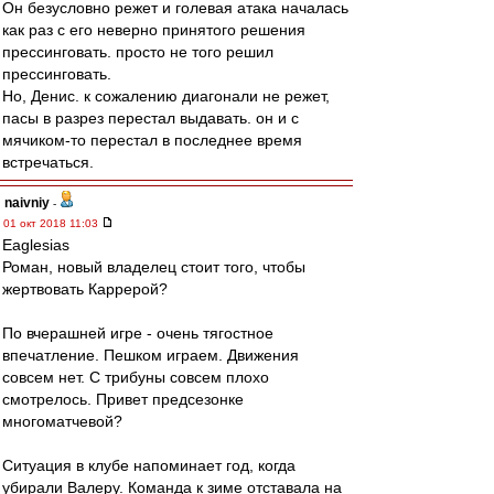
Он безусловно режет и голевая атака началась
как раз с его неверно принятого решения
прессинговать. просто не того решил
прессинговать.
Но, Денис. к сожалению диагонали не режет,
пасы в разрез перестал выдавать. он и с
мячиком-то перестал в последнее время
встречаться.
naivniy
-
01 окт 2018 11:03
Eaglesias
Роман, новый владелец стоит того, чтобы
жертвовать Каррерой?
По вчерашней игре - очень тягостное
впечатление. Пешком играем. Движения
совсем нет. С трибуны совсем плохо
смотрелось. Привет предсезонке
многоматчевой?
Ситуация в клубе напоминает год, когда
убирали Валеру. Команда к зиме отставала на