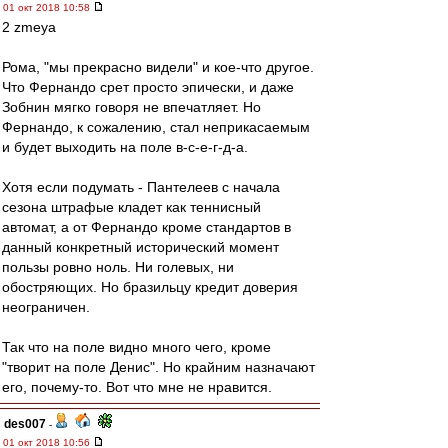
01 окт 2018 10:58
2 zmeya
Рома, "мы прекрасно видели" и кое-что другое.
Что Фернандо срет просто эпически, и даже
Зобнин мягко говоря не впечатляет. Но
Фернандо, к сожалению, стал неприкасаемым
и будет выходить на поле в-с-е-г-д-а.
Хотя если подумать - Пантелеев с начала
сезона штрафые кладет как теннисный
автомат, а от Фернандо кроме стандартов в
данный конкретный исторический момент
пользы ровно ноль. Ни голевых, ни
обостряющих. Но бразильцу кредит доверия
неограничен.
Так что на поле видно много чего, кроме
"творит на поле Денис". Но крайним назначают
его, почему-то. Вот что мне не нравится.
des007
-
01 окт 2018 10:56