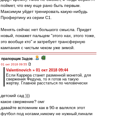
поймет, что ему еще рано быть первым.
Максимум уйдет тренировать какую-нибудь
Профертину из серии С1.
Менять сейчас нет большого смысла. Придет
новый, покажет пальцем "этого нах, этого тоже,
это вообще кто" и затребует трансферную
кампания с чистым чеком уже зимой.
прапорщик 3адoв
-
01 окт 2018 09:55
Valentinovich » 01 окт 2018 09:44
Если Каррера станет разменной монетой, для
свержения Федуна, то я готов на такую
жертву. Главное расстаться по человечески
детский сад )))
какое свержение? омг
давайте вспомним как в 90-е валялся этот
футбол под ногами,никому не нужный,пинали
его все,в лужниках был рынок,а на матчи
приходило больше 5 тысяч только если Реал
приезжал в рамках ЛЧ. И раздавали клубы