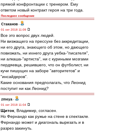
прямой конфронтации с тренером. Ему
ответом новый контракт героя на три года.
Последнее сообщение
Cтаканов
-
01 окт 2018 11:09
Все это вопрос двух людей.
Ни визжащего на прессухе без аккредитации,
ни его друга, знающего об этом, но дающего
повизжать, ни ихнего друга уебка-"писателя",
ни алкаша-"артиста", ни с куриными мозгами
пердяевца, решившего, что он футболист, ни
кучи пишущих на заборе "авторитетов" и
"инсайдеров".
Какие основания предполагать, что Леонид
поступит ни как Леонид?
zmeya
-
01 окт 2018 11:04
Щиток
, Владимир, согласен.
Но Фернандо как ружье на стене в спектакле.
Фернандо может и диагональ вырезать и в
разрез закинуть.