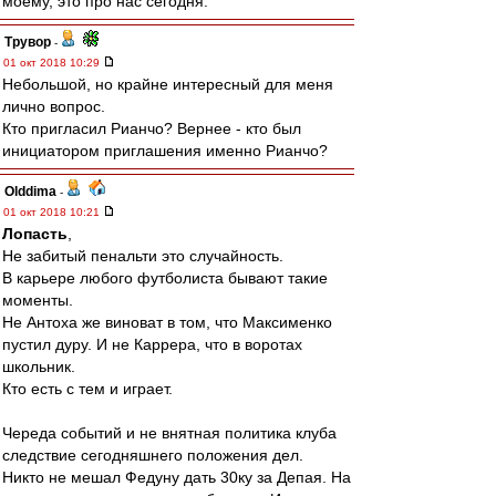
моему, это про нас сегодня.
Трувор
-
01 окт 2018 10:29
Небольшой, но крайне интересный для меня
лично вопрос.
Кто пригласил Рианчо? Вернее - кто был
инициатором приглашения именно Рианчо?
Olddima
-
01 окт 2018 10:21
Лопасть
,
Не забитый пенальти это случайность.
В карьере любого футболиста бывают такие
моменты.
Не Антоха же виноват в том, что Максименко
пустил дуру. И не Каррера, что в воротах
школьник.
Кто есть с тем и играет.
Череда событий и не внятная политика клуба
следствие сегодняшнего положения дел.
Никто не мешал Федуну дать 30ку за Депая. На