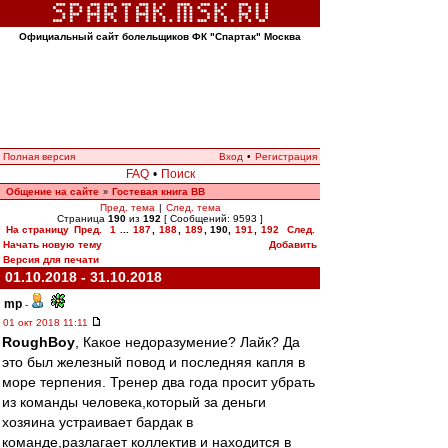
Официальный сайт болельщиков ФК "Спартак" Москва
Полная версия
Вход
•
Регистрация
FAQ
•
Поиск
Общение на сайте
Гостевая книга ВВ
»
Пред. тема
|
След. тема
Страница
190
из
192
[ Сообщений: 9593 ]
На страницу
Пред.
1
...
187
,
188
,
189
,
190
,
191
,
192
След.
Начать новую тему
Добавить
Версия для печати
01.10.2018 - 31.10.2018
mp
-
01 окт 2018 11:11
RoughBoy
, Какое недоразумение? Лайк? Да
это был железный повод и последняя капля в
море терпения. Тренер два года просит убрать
из команды человека,который за деньги
хозяина устраивает бардак в
команде,разлагает коллектив и находится в