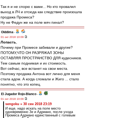
Так я и не спорю с вами... Но кто провалил
выход в ЛЧ и отсюда как следствие произошла
продажа Промеса?
Ну не Федун же на поле мяч пинал?
Olddima
-
01 окт 2018 10:09
Лопасть
,
Почему при Промесе забивали и другие?
ПОТОМУ,ЧТО ОН РАЗРЯЖАЛ ЗОНЫ
ОСТАВЛЯЯ ПРОСТРАНСТВО ДЛЯ кудесников.
Тем самым поднимая и их стоимость.
Вот сейчас, все встанет на свои места.
Поэтому продажа Антона вот лично для меня
стала адом. А когда сломали и Жиго ... стало
понятно, что это копец.
El Jugador Rojo-Blanco
-
01 окт 2018 10:09
sengoku » 30 сен 2018 23:19
И еще, надо искать на поле место
одновременно Зе и Адриано, после ухода
Промеса Адриано единственный с голевым