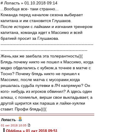
# Лопасть » 01.10.2018 09:14
...Вообще все- таки странно...
Команда перед началом сезона выбирает
капитана и им становится Глушаков.
После истории с лайками и изгнания тренером
капитана, команда идет к Массимо и всей
братией просит за Глушакова.
---------------------------------------------------------------
-----------------------------------------------------------
Жень,как же заебала эта толерантность(((
Блядь почему никто не пошел к Массимо, когда
жидко обделались с кубком,а точнее в матче с
Тосно? Почему блядь никто не пришел к
Массимо, после матча с мусорами,когда
решалась судьба путевки в ЛЧ напрямую? Он
кого- нибудь из игроков обвинил? А здесь один
алкаш, с похмелья, вирши свои выкладывает, а
другой щирится как параша и лайки-хуялки
ставит. Профи блядь((((
Лопасть
-
01 окт 2018 10:05
Olddima » 01 окт 2018 09:51