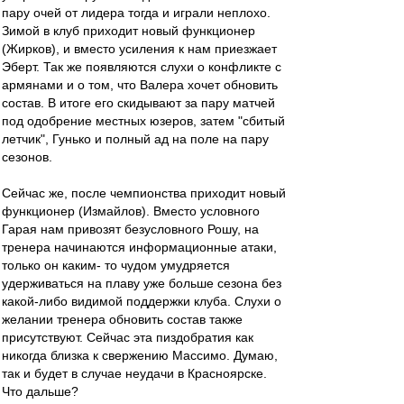
пару очей от лидера тогда и играли неплохо.
Зимой в клуб приходит новый функционер
(Жирков), и вместо усиления к нам приезжает
Эберт. Так же появляются слухи о конфликте с
армянами и о том, что Валера хочет обновить
состав. В итоге его скидывают за пару матчей
под одобрение местных юзеров, затем "сбитый
летчик", Гунько и полный ад на поле на пару
сезонов.
Сейчас же, после чемпионства приходит новый
функционер (Измайлов). Вместо условного
Гарая нам привозят безусловного Рошу, на
тренера начинаются информационные атаки,
только он каким- то чудом умудряется
удерживаться на плаву уже больше сезона без
какой-либо видимой поддержки клуба. Слухи о
желании тренера обновить состав также
присутствуют. Сейчас эта пиздобратия как
никогда близка к свержению Массимо. Думаю,
так и будет в случае неудачи в Красноярске.
Что дальше?