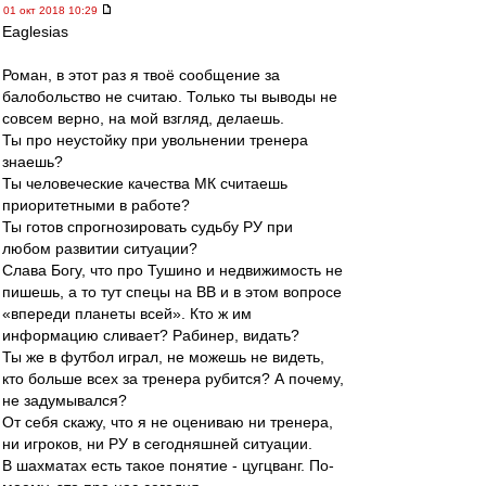
01 окт 2018 10:29
Eaglesias
Роман, в этот раз я твоё сообщение за
балобольство не считаю. Только ты выводы не
совсем верно, на мой взгляд, делаешь.
Ты про неустойку при увольнении тренера
знаешь?
Ты человеческие качества МК считаешь
приоритетными в работе?
Ты готов спрогнозировать судьбу РУ при
любом развитии ситуации?
Слава Богу, что про Тушино и недвижимость не
пишешь, а то тут спецы на ВВ и в этом вопросе
«впереди планеты всей». Кто ж им
информацию сливает? Рабинер, видать?
Ты же в футбол играл, не можешь не видеть,
кто больше всех за тренера рубится? А почему,
не задумывался?
От себя скажу, что я не оцениваю ни тренера,
ни игроков, ни РУ в сегодняшней ситуации.
В шахматах есть такое понятие - цугцванг. По-