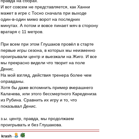
правда на сборах.
И вот совсем не представляется, как Ханни
мажет в игре с Тосно сначала при выходе
один-в-один мимо ворот на последних
минутах. А потом и вовсе пинает мяч в сторону
вратаря с 11 метров.
При всем при этом Глушаков провёл в старте
первые игры сезона, в которых мы неизменно
проигрывали центр и выезжали на Жиго. И все
мы прекрасно видели что творит на поле
Денис.
На мой взгляд, действия тренера более чем
оправданы.
Хотя бы даже вспомнить пример вчерашнего
Калачева, или этого бессмертного Каредениза
из Рубина. Сравнить их игру и то, что
показывал Денис.
з.ы. центр, правда, мы продолжаем
проигрывать и без Глушакова.
krash
-