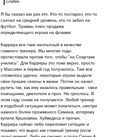
слабее
Я бы сказал как раз это. Кто-то постарел, кто-то
съехал на средний уровень, кто-то забил на
футбол. Травмы плюс продажа
определяющего игрока на флажке.
Каррера все таки неопытный в качестве
главного тренера. Мы многие годы
протестовали против того, чтобы "на Спартаке
учились". Для Карреры это тоже верно, просто
у Массимо в первый год получилось. Там все
сложилось удачно, некоторые игроки выдали
свои лучшие сезоны в жизни. Потом он начал
рулить так, как ему казалось правильным - свои
помощники, диетологи и проч. Не срослось. В
этом году снова не получается. Любой тренер
в подобной ситуации может покатиться, смотри
намного более прожженого Семина, которому
купили Крыховяка, Хуйведеса и прочих.
Каррера сейчас либо переломит ситацию и
покажет, что вырос как главный тренер (если
дадут время). Либо не сможет, и тогда Серия А