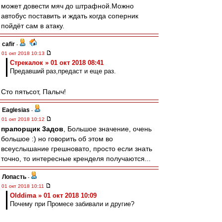
может довести мяч до штрафной.Можно
автобус поставить и ждать когда соперник
пойдёт сам в атаку.
cafir
-
01 окт 2018 10:13
Стрекалок » 01 окт 2018 08:41
Предавший раз,предаст и еще раз.
Сто пятьсот, Палыч!
Eaglesias
-
01 окт 2018 10:12
прапорщик 3адoв
, Большое значение, очень
большое :) но говорить об этом во
всеуслышание грешновато, просто если знать
точно, то интересные кренделя получаются...
Лопасть
-
01 окт 2018 10:11
Olddima » 01 окт 2018 10:09
Почему при Промесе забивали и другие?