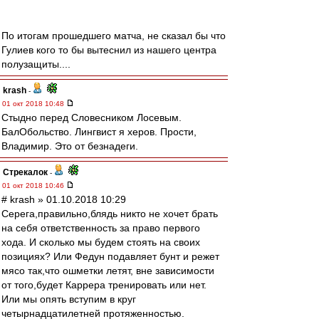
По итогам прошедшего матча, не сказал бы что
Гулиев кого то бы вытеснил из нашего центра
полузащиты....
krash
-
01 окт 2018 10:48
Стыдно перед Словесником Лосевым.
БалОбольство. Лингвист я херов. Прости,
Владимир. Это от безнадеги.
Стрекалок
-
01 окт 2018 10:46
# krash » 01.10.2018 10:29
Серега,правильно,блядь никто не хочет брать
на себя ответственность за право первого
хода. И сколько мы будем стоять на своих
позициях? Или Федун подавляет бунт и режет
мясо так,что ошметки летят, вне зависимости
от того,будет Каррера тренировать или нет.
Или мы опять вступим в круг
четырнадцатилетней протяженностью.