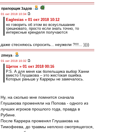
прапорщик 3адoв
-
01 окт 2018 10:34
Eaglesias » 01 окт 2018 10:12
но говорить об этом во всеуслышание
грешновато, просто если знать точно, то
интересные кренделя получаются
даже стесняюсь спросить... неужели ?!!!... ))))
zmeya
-
01 окт 2018 10:32
Щиток » 01 окт 2018 00:16
P.S. А для меня как болельщика выбор Ханни
вместо Глушакова – это жестокая ошибка.
Которых раньше у Карреры не замечалось.
Ну, на сколько мне помнится сначала
Глушакова променяли на Попова - одного из
лучших игроков прошлого года, правда в
Рубине.
После Каррера променял Глушакова на
Тимофеева, до травмы неплохо смотрящегося,