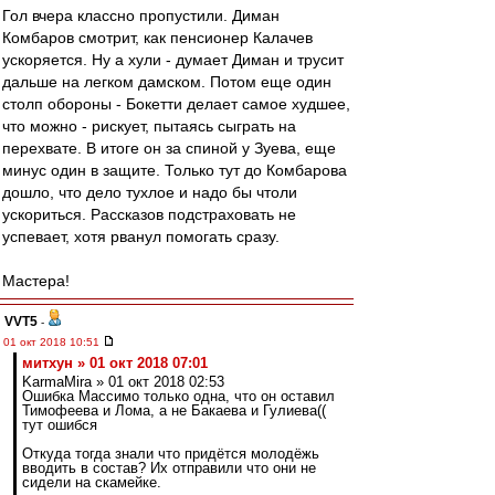
Гол вчера классно пропустили. Диман
Комбаров смотрит, как пенсионер Калачев
ускоряется. Ну а хули - думает Диман и трусит
дальше на легком дамском. Потом еще один
столп обороны - Бокетти делает самое худшее,
что можно - рискует, пытаясь сыграть на
перехвате. В итоге он за спиной у Зуева, еще
минус один в защите. Только тут до Комбарова
дошло, что дело тухлое и надо бы чтоли
ускориться. Рассказов подстраховать не
успевает, хотя рванул помогать сразу.
Мастера!
VVT5
-
01 окт 2018 10:51
митхун » 01 окт 2018 07:01
KarmaMira » 01 окт 2018 02:53
Ошибка Массимо только одна, что он оставил
Тимофеева и Лома, а не Бакаева и Гулиева((
тут ошибся
Откуда тогда знали что придётся молодёжь
вводить в состав? Их отправили что они не
сидели на скамейке.