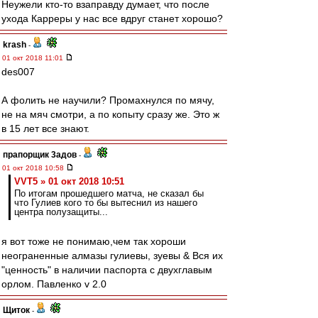
Неужели кто-то взаправду думает, что после
ухода Карреры у нас все вдруг станет хорошо?
krash
-
01 окт 2018 11:01
des007
А фолить не научили? Промахнулся по мячу,
не на мяч смотри, а по копыту сразу же. Это ж
в 15 лет все знают.
прапорщик 3адoв
-
01 окт 2018 10:58
VVT5 » 01 окт 2018 10:51
По итогам прошедшего матча, не сказал бы
что Гулиев кого то бы вытеснил из нашего
центра полузащиты...
я вот тоже не понимаю,чем так хороши
неограненные алмазы гулиевы, зуевы & Вся их
"ценность" в наличии паспорта с двухглавым
орлом. Павленко v 2.0
Щиток
-