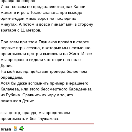
правда на сборах.
И вот совсем не представляется, как Ханни
мажет в игре с Тосно сначала при выходе
один-в-один мимо ворот на последних
минутах. А потом и вовсе пинает мяч в сторону
вратаря с 11 метров.
При всем при этом Глушаков провёл в старте
первые игры сезона, в которых мы неизменно
проигрывали центр и выезжали на Жиго. И все
мы прекрасно видели что творит на поле
Денис.
На мой взгляд, действия тренера более чем
оправданы.
Хотя бы даже вспомнить пример вчерашнего
Калачева, или этого бессмертного Каредениза
из Рубина. Сравнить их игру и то, что
показывал Денис.
з.ы. центр, правда, мы продолжаем
проигрывать и без Глушакова.
krash
-