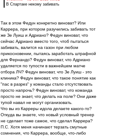
В Спартаке некому забивать
Так в этом Федун конкретно виноват? Или
Каррера, при котором разучились забивать тот
же Зе Луиш и Адриано? Федун виноват, что
сейчас Адриано вместо того, чтоб пытаться
забивать, валится на газон при любом
прикосновении, пытаясь заработать штрафной
для Фернандо? Федун виноват, что Адриано
удаляется по тупости в важнейшем матче
отбора ЛЧ? Федун виноват, что Зе Луиш - это
клиника? Федун виноват, что такое понятие как
"пас в разрез" у команды стало отсутствовать
просто напрочь? Федун виноват, что команда
просто не знает, что делать на поле? Они даже
тупой навал не могут организовать.
Что вы из Карреры идола делаете какого-то?
Откуда вы знаете, что новый условный тренер
не сделает тоже самое, что сделал Каррера?
П.С. Хотя меня начинают терзать смутные
сомнения, что Каррера, вообще, что-либо