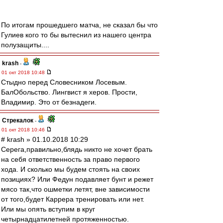
По итогам прошедшего матча, не сказал бы что
Гулиев кого то бы вытеснил из нашего центра
полузащиты....
krash
-
01 окт 2018 10:48
Стыдно перед Словесником Лосевым.
БалОбольство. Лингвист я херов. Прости,
Владимир. Это от безнадеги.
Стрекалок
-
01 окт 2018 10:46
# krash » 01.10.2018 10:29
Серега,правильно,блядь никто не хочет брать
на себя ответственность за право первого
хода. И сколько мы будем стоять на своих
позициях? Или Федун подавляет бунт и режет
мясо так,что ошметки летят, вне зависимости
от того,будет Каррера тренировать или нет.
Или мы опять вступим в круг
четырнадцатилетней протяженностью.