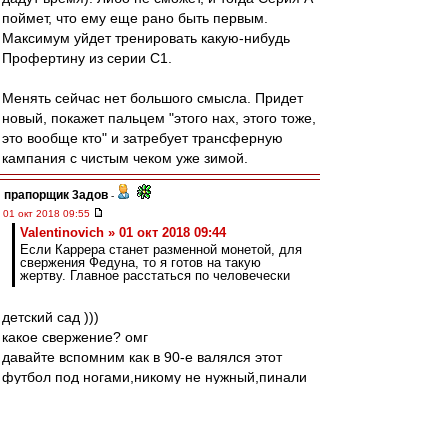
поймет, что ему еще рано быть первым.
Максимум уйдет тренировать какую-нибудь
Профертину из серии С1.
Менять сейчас нет большого смысла. Придет
новый, покажет пальцем "этого нах, этого тоже,
это вообще кто" и затребует трансферную
кампания с чистым чеком уже зимой.
прапорщик 3адoв
-
01 окт 2018 09:55
Valentinovich » 01 окт 2018 09:44
Если Каррера станет разменной монетой, для
свержения Федуна, то я готов на такую
жертву. Главное расстаться по человечески
детский сад )))
какое свержение? омг
давайте вспомним как в 90-е валялся этот
футбол под ногами,никому не нужный,пинали
его все,в лужниках был рынок,а на матчи
приходило больше 5 тысяч только если Реал
приезжал в рамках ЛЧ. И раздавали клубы