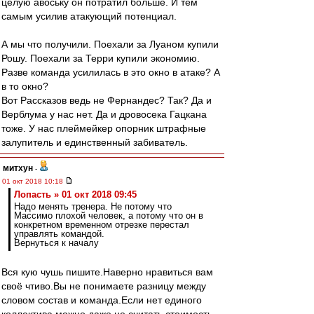
целую авоську он потратил больше. И тем
самым усилив атакующий потенциал.
А мы что получили. Поехали за Луаном купили
Рошу. Поехали за Терри купили экономию.
Разве команда усилилась в это окно в атаке? А
в то окно?
Вот Рассказов ведь не Фернандес? Так? Да и
Верблума у нас нет. Да и дровосека Гацкана
тоже. У нас плеймейкер опорник штрафные
залупитель и единственный забиватель.
митхун
-
01 окт 2018 10:18
Лопасть » 01 окт 2018 09:45
Надо менять тренера. Не потому что
Массимо плохой человек, а потому что он в
конкретном временном отрезке перестал
управлять командой.
Вернуться к началу
Вся кую чушь пишите.Наверно нравиться вам
своё чтиво.Вы не понимаете разницу между
словом состав и команда.Если нет единого