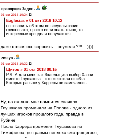
прапорщик 3адoв
-
01 окт 2018 10:34
Eaglesias » 01 окт 2018 10:12
но говорить об этом во всеуслышание
грешновато, просто если знать точно, то
интересные кренделя получаются
даже стесняюсь спросить... неужели ?!!!... ))))
zmeya
-
01 окт 2018 10:32
Щиток » 01 окт 2018 00:16
P.S. А для меня как болельщика выбор Ханни
вместо Глушакова – это жестокая ошибка.
Которых раньше у Карреры не замечалось.
Ну, на сколько мне помнится сначала
Глушакова променяли на Попова - одного из
лучших игроков прошлого года, правда в
Рубине.
После Каррера променял Глушакова на
Тимофеева, до травмы неплохо смотрящегося,