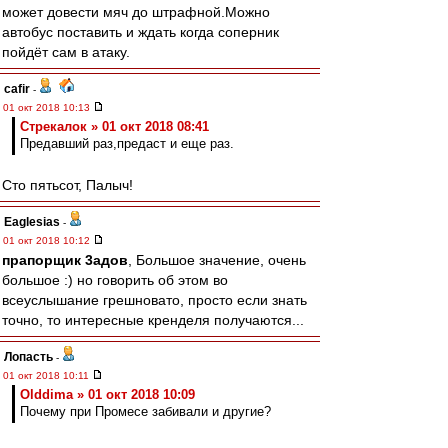
может довести мяч до штрафной.Можно
автобус поставить и ждать когда соперник
пойдёт сам в атаку.
cafir
-
01 окт 2018 10:13
Стрекалок » 01 окт 2018 08:41
Предавший раз,предаст и еще раз.
Сто пятьсот, Палыч!
Eaglesias
-
01 окт 2018 10:12
прапорщик 3адoв
, Большое значение, очень
большое :) но говорить об этом во
всеуслышание грешновато, просто если знать
точно, то интересные кренделя получаются...
Лопасть
-
01 окт 2018 10:11
Olddima » 01 окт 2018 10:09
Почему при Промесе забивали и другие?