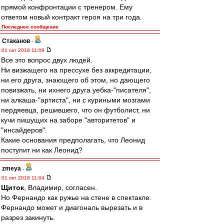
прямой конфронтации с тренером. Ему
ответом новый контракт героя на три года.
Последнее сообщение
Cтаканов
-
01 окт 2018 11:09
Все это вопрос двух людей.
Ни визжащего на прессухе без аккредитации,
ни его друга, знающего об этом, но дающего
повизжать, ни ихнего друга уебка-"писателя",
ни алкаша-"артиста", ни с куриными мозгами
пердяевца, решившего, что он футболист, ни
кучи пишущих на заборе "авторитетов" и
"инсайдеров".
Какие основания предполагать, что Леонид
поступит ни как Леонид?
zmeya
-
01 окт 2018 11:04
Щиток
, Владимир, согласен.
Но Фернандо как ружье на стене в спектакле.
Фернандо может и диагональ вырезать и в
разрез закинуть.