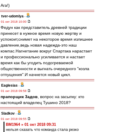
Ага!)
tver-udomlya
-
01 окт 2018 10:00
Федун как представитель древней традиции
принесет в нужное время новую жертву и
успокоит,снимет на некоторое время излишнее
давление,ведь новая надежда-это наш
компас.Нагнетание вокруг Спартака нарастает
и профессионально усиливается и настает
время как бы угодить подогреваемой
общественности и выгнать очередного "козла
отпущения".И начнется новый цикл.
Eaglesias
-
01 окт 2018 09:58
прапорщик 3адoв
, вопрос на засыпку: кто
настоящий владелец Тушино 2018?
Sladkov
-
01 окт 2018 09:55
BM1964 » 01 окт 2018 09:31
нельзя сказать что команда стала резко