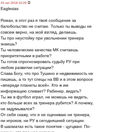
01 окт 2018 10:29
Eaglesias
Роман, в этот раз я твоё сообщение за
балобольство не считаю. Только ты выводы не
совсем верно, на мой взгляд, делаешь.
Ты про неустойку при увольнении тренера
знаешь?
Ты человеческие качества МК считаешь
приоритетными в работе?
Ты готов спрогнозировать судьбу РУ при
любом развитии ситуации?
Слава Богу, что про Тушино и недвижимость не
пишешь, а то тут спецы на ВВ и в этом вопросе
«впереди планеты всей». Кто ж им
информацию сливает? Рабинер, видать?
Ты же в футбол играл, не можешь не видеть,
кто больше всех за тренера рубится? А почему,
не задумывался?
От себя скажу, что я не оцениваю ни тренера,
ни игроков, ни РУ в сегодняшней ситуации.
В шахматах есть такое понятие - цугцванг. По-