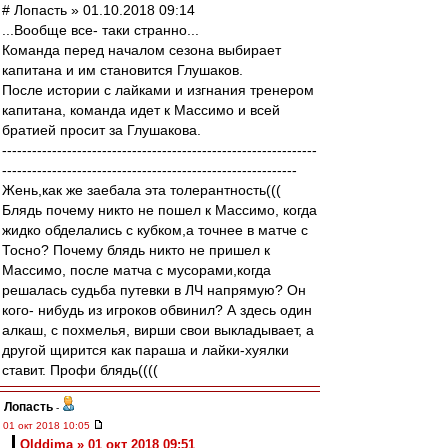
# Лопасть » 01.10.2018 09:14
...Вообще все- таки странно...
Команда перед началом сезона выбирает
капитана и им становится Глушаков.
После истории с лайками и изгнания тренером
капитана, команда идет к Массимо и всей
братией просит за Глушакова.
---------------------------------------------------------------
-----------------------------------------------------------
Жень,как же заебала эта толерантность(((
Блядь почему никто не пошел к Массимо, когда
жидко обделались с кубком,а точнее в матче с
Тосно? Почему блядь никто не пришел к
Массимо, после матча с мусорами,когда
решалась судьба путевки в ЛЧ напрямую? Он
кого- нибудь из игроков обвинил? А здесь один
алкаш, с похмелья, вирши свои выкладывает, а
другой щирится как параша и лайки-хуялки
ставит. Профи блядь((((
Лопасть
-
01 окт 2018 10:05
Olddima » 01 окт 2018 09:51