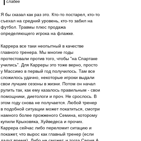
слабее
Я бы сказал как раз это. Кто-то постарел, кто-то
съехал на средний уровень, кто-то забил на
футбол. Травмы плюс продажа
определяющего игрока на флажке.
Каррера все таки неопытный в качестве
главного тренера. Мы многие годы
протестовали против того, чтобы "на Спартаке
учились". Для Карреры это тоже верно, просто
у Массимо в первый год получилось. Там все
сложилось удачно, некоторые игроки выдали
свои лучшие сезоны в жизни. Потом он начал
рулить так, как ему казалось правильным - свои
помощники, диетологи и проч. Не срослось. В
этом году снова не получается. Любой тренер
в подобной ситуации может покатиться, смотри
намного более прожженого Семина, которому
купили Крыховяка, Хуйведеса и прочих.
Каррера сейчас либо переломит ситацию и
покажет, что вырос как главный тренер (если
дадут время). Либо не сможет, и тогда Серия А