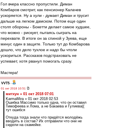
Гол вчера классно пропустили. Диман
Комбаров смотрит, как пенсионер Калачев
ускоряется. Ну а хули - думает Диман и трусит
дальше на легком дамском. Потом еще один
столп обороны - Бокетти делает самое худшее,
что можно - рискует, пытаясь сыграть на
перехвате. В итоге он за спиной у Зуева, еще
минус один в защите. Только тут до Комбарова
дошло, что дело тухлое и надо бы чтоли
ускориться. Рассказов подстраховать не
успевает, хотя рванул помогать сразу.
Мастера!
VVT5
-
01 окт 2018 10:51
митхун » 01 окт 2018 07:01
KarmaMira » 01 окт 2018 02:53
Ошибка Массимо только одна, что он оставил
Тимофеева и Лома, а не Бакаева и Гулиева((
тут ошибся
Откуда тогда знали что придётся молодёжь
вводить в состав? Их отправили что они не
сидели на скамейке.