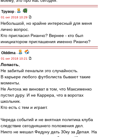
моему, это про нас сегодня.
Трувор
-
01 окт 2018 10:29
Небольшой, но крайне интересный для меня
лично вопрос.
Кто пригласил Рианчо? Вернее - кто был
инициатором приглашения именно Рианчо?
Olddima
-
01 окт 2018 10:21
Лопасть
,
Не забитый пенальти это случайность.
В карьере любого футболиста бывают такие
моменты.
Не Антоха же виноват в том, что Максименко
пустил дуру. И не Каррера, что в воротах
школьник.
Кто есть с тем и играет.
Череда событий и не внятная политика клуба
следствие сегодняшнего положения дел.
Никто не мешал Федуну дать 30ку за Депая. На