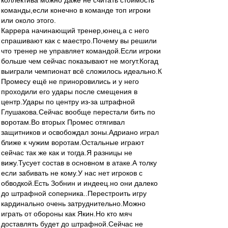
коллектива можно даже не считать стоимость
команды,если конечно в команде топ игроки
или около этого.
Каррера начинающий тренер,юнец,а с него
спрашивают как с маестро.Почему вы решили
что тренер не управляет командой.Если игроки
больше чем сейчас показывают не могут.Когад
выиграли чемпионат всё сложилось идеально.К
Промесу ещё не приноровились и у него
проходили его удары после смещения в
центр.Удары по центру из-за штрафной
Глушакова.Сейчас вообще перестали бить по
воротам.Во вторых Промес отягивал
защитников и освобождал зоны.Адриано играл
ближе к чужим воротам.Остальные играют
сейчас так же как и тогда.Я разницы не
вижу.Тусует состав в основном в атаке.А толку
если забивать не кому.У нас нет игроков с
обводкой.Есть Зобнин и индеец.но они далеко
до штрафной соперника..Перестроить игру
кардинально очень затруднительно.Можно
играть от обороны как Якин.Но кто мяч
доставлять будет до штрафной.Сейчас не