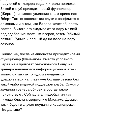
пару очей от лидера тогда и играли неплохо.
Зимой в клуб приходит новый функционер
(Жирков), и вместо усиления к нам приезжает
Эберт. Так же появляются слухи о конфликте с
армянами и о том, что Валера хочет обновить
состав. В итоге его скидывают за пару матчей
под одобрение местных юзеров, затем "сбитый
летчик", Гунько и полный ад на поле на пару
сезонов.
Сейчас же, после чемпионства приходит новый
функционер (Измайлов). Вместо условного
Гарая нам привозят безусловного Рошу, на
тренера начинаются информационные атаки,
только он каким- то чудом умудряется
удерживаться на плаву уже больше сезона без
какой-либо видимой поддержки клуба. Слухи о
желании тренера обновить состав также
присутствуют. Сейчас эта пиздобратия как
никогда близка к свержению Массимо. Думаю,
так и будет в случае неудачи в Красноярске.
Что дальше?