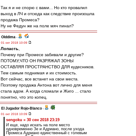
Так я и не спорю с вами... Но кто провалил
выход в ЛЧ и отсюда как следствие произошла
продажа Промеса?
Ну не Федун же на поле мяч пинал?
Olddima
-
01 окт 2018 10:09
Лопасть
,
Почему при Промесе забивали и другие?
ПОТОМУ,ЧТО ОН РАЗРЯЖАЛ ЗОНЫ
ОСТАВЛЯЯ ПРОСТРАНСТВО ДЛЯ кудесников.
Тем самым поднимая и их стоимость.
Вот сейчас, все встанет на свои места.
Поэтому продажа Антона вот лично для меня
стала адом. А когда сломали и Жиго ... стало
понятно, что это копец.
El Jugador Rojo-Blanco
-
01 окт 2018 10:09
sengoku » 30 сен 2018 23:19
И еще, надо искать на поле место
одновременно Зе и Адриано, после ухода
Промеса Адриано единственный с голевым