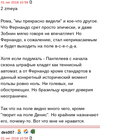
01 окт 2018 10:58
2 zmeya
Рома, "мы прекрасно видели" и кое-что другое.
Что Фернандо срет просто эпически, и даже
Зобнин мягко говоря не впечатляет. Но
Фернандо, к сожалению, стал неприкасаемым
и будет выходить на поле в-с-е-г-д-а.
Хотя если подумать - Пантелеев с начала
сезона штрафые кладет как теннисный
автомат, а от Фернандо кроме стандартов в
данный конкретный исторический момент
пользы ровно ноль. Ни голевых, ни
обостряющих. Но бразильцу кредит доверия
неограничен.
Так что на поле видно много чего, кроме
"творит на поле Денис". Но крайним назначают
его, почему-то. Вот что мне не нравится.
des007
-
01 окт 2018 10:56