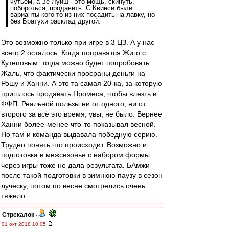
чутьем, а Зе Луиш - это мощь, скинуть,
побороться, продавить. С Квинси были
варианты кого-то из них посадить на лавку, но
без Братухи расклад другой.
Это возможно только при игре в 3 ЦЗ. А у нас
всего 2 осталось. Когда поправятся Жиго с
Кутеповым, тогда можно будет попробовать.
Жаль, что фактически просраны деньги на
Рошу и Ханни. А это та самая 20-ка, за которую
пришлось продавать Промеса, чтобы влезть в
ФФП. Реальной пользы ни от одного, ни от
второго за всё это время, увы, не было. Вернее
Ханни более-менее что-то показывал весной.
Но там и команда выдавала победную серию.
Трудно понять что происходит. Возможно и
подготовка в межсезонье с набором формы
через игры тоже не дала результата. БАмжи
после такой подготовки в зимнюю паузу в сезон
луческу, потом по весне смотрелись очень
тяжело.
Стрекалок
-
01 окт 2018 10:05