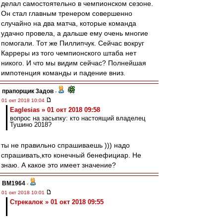
делал самостоятельно в чемпионском сезоне.
Он стал главным тренером совершенно
случайно на два матча, которые команда
удачно провела, а дальше ему очень многие
помогали. Тот же Пиллипчук. Сейчас вокруг
Карреры из того чемпионского штаба нет
никого. И что мы видим сейчас? Полнейшая
импотенция команды и падение вниз.
прапорщик 3адoв
-
01 окт 2018 10:04
Eaglesias » 01 окт 2018 09:58
вопрос на засыпку: кто настоящий владелец
Тушино 2018?
ты не правильно спрашиваешь ))) надо
спрашивать,кто конечный бенефициар. Не
знаю. А какое это имеет значение?
BM1964
-
01 окт 2018 10:01
Стрекалок » 01 окт 2018 09:55