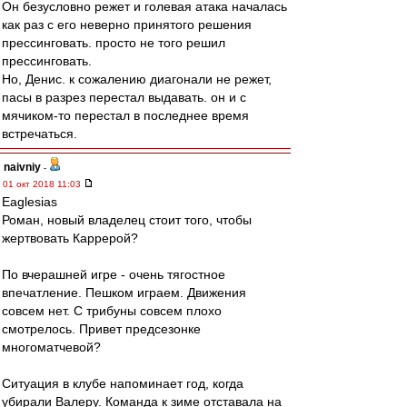
Он безусловно режет и голевая атака началась
как раз с его неверно принятого решения
прессинговать. просто не того решил
прессинговать.
Но, Денис. к сожалению диагонали не режет,
пасы в разрез перестал выдавать. он и с
мячиком-то перестал в последнее время
встречаться.
naivniy
-
01 окт 2018 11:03
Eaglesias
Роман, новый владелец стоит того, чтобы
жертвовать Каррерой?
По вчерашней игре - очень тягостное
впечатление. Пешком играем. Движения
совсем нет. С трибуны совсем плохо
смотрелось. Привет предсезонке
многоматчевой?
Ситуация в клубе напоминает год, когда
убирали Валеру. Команда к зиме отставала на