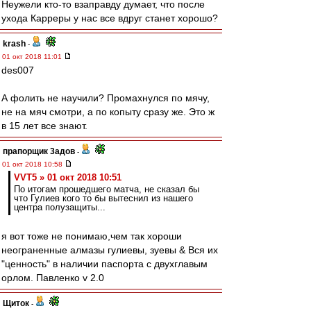
Неужели кто-то взаправду думает, что после
ухода Карреры у нас все вдруг станет хорошо?
krash
-
01 окт 2018 11:01
des007
А фолить не научили? Промахнулся по мячу,
не на мяч смотри, а по копыту сразу же. Это ж
в 15 лет все знают.
прапорщик 3адoв
-
01 окт 2018 10:58
VVT5 » 01 окт 2018 10:51
По итогам прошедшего матча, не сказал бы
что Гулиев кого то бы вытеснил из нашего
центра полузащиты...
я вот тоже не понимаю,чем так хороши
неограненные алмазы гулиевы, зуевы & Вся их
"ценность" в наличии паспорта с двухглавым
орлом. Павленко v 2.0
Щиток
-