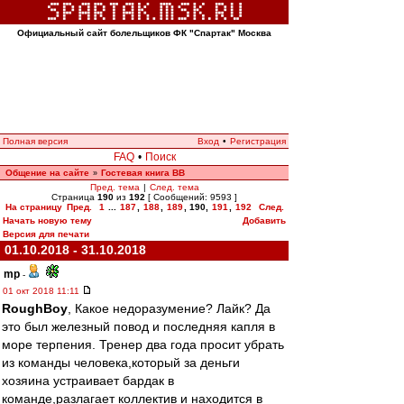
Официальный сайт болельщиков ФК "Спартак" Москва
Полная версия
Вход
•
Регистрация
FAQ
•
Поиск
Общение на сайте
Гостевая книга ВВ
»
Пред. тема
|
След. тема
Страница
190
из
192
[ Сообщений: 9593 ]
На страницу
Пред.
1
...
187
,
188
,
189
,
190
,
191
,
192
След.
Начать новую тему
Добавить
Версия для печати
01.10.2018 - 31.10.2018
mp
-
01 окт 2018 11:11
RoughBoy
, Какое недоразумение? Лайк? Да
это был железный повод и последняя капля в
море терпения. Тренер два года просит убрать
из команды человека,который за деньги
хозяина устраивает бардак в
команде,разлагает коллектив и находится в