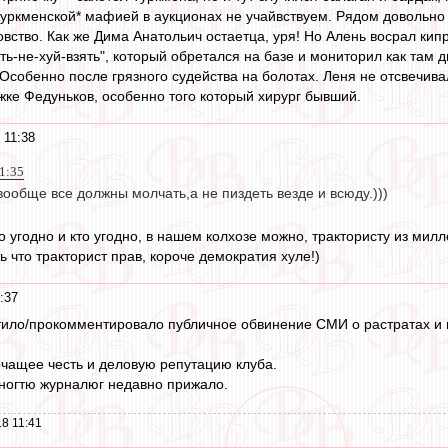
о-туркменской* мафией в аукционах не учайвствуем. Рядом довольн
овство. Как же Дима Анатольич остаетца, уря! Но Алень восрал ки
ять-не-хуй-взять", который обретался на базе и мониторил как там д
 Особенно после грязного судейства на болотах. Леня не отсвечива
жке Федуньков, особенно того который хирург бывший.
 11:38
1:35
ообще все должны молчать,а не пиздеть везде и всюду.)))
что угодно и кто угодно, в нашем колхозе можно, трактористу из ми
 что тракторист прав, короче демократия хуле!)
:37
етило/прокомментировало публичное обвинение СМИ о растратах и
очащее честь и деловую репутацию клуба.
к ногтю журналюг недавно прижало.
8 11:41