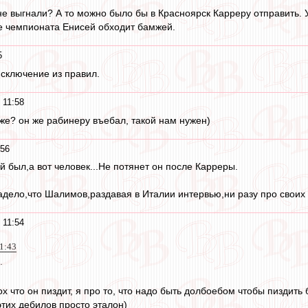
не выгнали? А то можно было бы в Красноярск Карреру отправить. 
нце чемпионата Енисей обходит бамжей.
5
Исключение из правил.
 11:58
же? он же рабинеру въебал, такой нам нужен)
:56
 был,а вот человек...Не потянет он после Карреры.
дело,что Шалимов,раздавая в Италии интервью,ни разу про своих 
 11:54
1:43
.
х что он пиздит, я про то, что надо быть долбоебом чтобы пиздит
тих дебилов просто эталон)