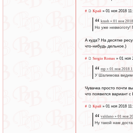
#
Край
» 01 ноя 2018 11
krash » 01 ноя 2018
Но уже невмоготу! 
А куда? На десятке рес
что-нибудь дельное.)
#
Sergio Romas
» 01 ноя 
mp » 01 ноя 2018 1
У Шалимова видимо
Чувачка просто почти вы
что появился вариант с
#
Край
» 01 ноя 2018 11
valdano » 01 ноя 2
Ну такой нам доста