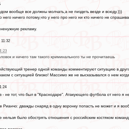
5
одом вообще все должны молчать,а не пиздеть везде и всюду.)))
 него ничего потому,что у него про него ни кто ничего не спрашива
 ненужную рекламу.
 11:32
1:23
ловок и ничего там такого криминального ты не прочитаешь
действующий тренер одной команды комментируют ситуацию в друго
знаком с ситуацией близко! Массимо же не высказывался о нем когд
1:24
- не тот, что был в "Краснодаре". Атакующего футбола от него я н
е Рианчо: дважды снаряд в одну воронку попасть не может и я вооб
е нельзя было обострять отношения с российским костяком коман
овое резюме..