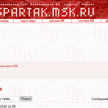
оманда
карта мира
магазин ВВ
гостевая ВВ
ф
вая книга ВВ
18
Сообщений
2018 12:09