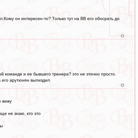
л.Кому он интересен-то? Только тут на ВВ его обосрать до
й команде и ее бывшего тренера? это не этично просто.
а его арутюнян выпиздил.
е вижу
ще не знаю, кто это
ды