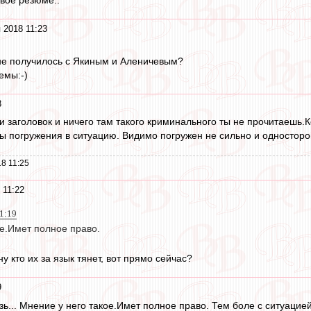
 2018 11:23
 не получилось с Якиным и Аленичевым?
емы:-)
3
ри заголовок и ничего там такого криминального ты не прочитаеш
ы погружения в ситуацию. Видимо погружен не сильно и односторо
8 11:25
 11:22
1:19
ое.Имет полное право.
ну кто их за язык тянет, вот прямо сейчас?
9
язь... Мнение у него такое.Имет полное право. Тем боле с ситуацие