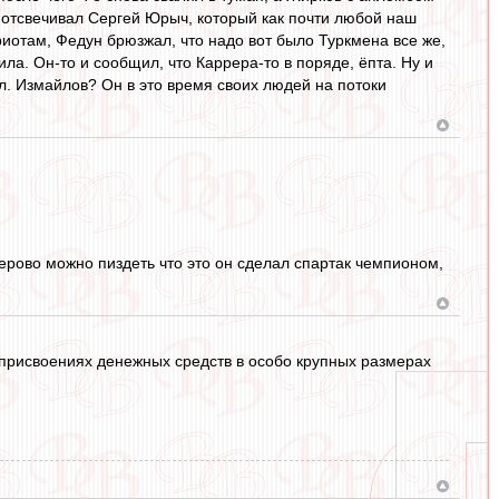
о отсвечивал Сергей Юрыч, который как почти любой наш
приотам, Федун брюзжал, что надо вот было Туркмена все же,
ила. Он-то и сообщил, что Каррера-то в поряде, ёпта. Ну и
л. Измайлов? Он в это время своих людей на потоки
ллерово можно пиздеть что это он сделал спартак чемпионом,
 присвоениях денежных средств в особо крупных размерах