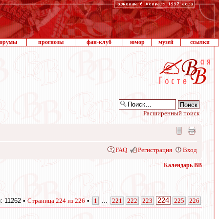
орумы
прогнозы
фан-клуб
юмор
музей
ссылки
Расширенный поиск
FAQ
Регистрация
Вход
Календарь ВВ
224
: 11262 •
Страница
224
из
226
•
1
...
221
222
223
225
226