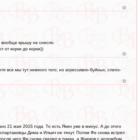
" вообще крышу не снесло.
 от корки до корки))
я все мы тут немного того, но агрессивно-буйных, слепо-
о 21 мая 2015 года. То есть Якин уже в минус. А до этого
 спартаковцы Дима и Ильич не тянут. Потом Фе снова встрял
, после чего Фе снова свалил в туман, а Жирков с апломбом