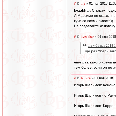
#
mp
» 01 ноя 2018 11:3
kvzakhar
, С таким подх
А Массимо не сказал про
кучи со всеми вместе))
Не создавайте человеку
#
kvzakhar
» 01 ноя 2018
mp » 01 ноя 2018 1
Еще раз.Убери заго
еще раз. какого хрена 
тем более, если он не 
#
Б.Г.-74
» 01 ноя 2018 1
Игорь Шалимов: Кононов 
Игорь Шалимов - о Раул
Игорь Шалимов: Каррер
Гандон таких любит.Гот