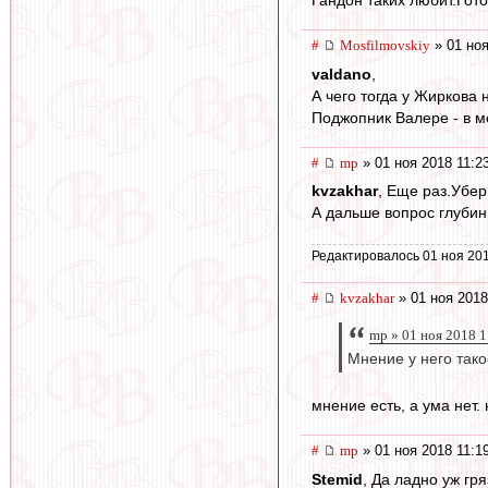
#
Mosfilmovskiy
» 01 ноя
valdano
,
А чего тогда у Жиркова
Поджопник Валере - в м
#
mp
» 01 ноя 2018 11:2
kvzakhar
, Еще раз.Убе
А дальше вопрос глубин
Редактировалось 01 ноя 201
#
kvzakhar
» 01 ноя 2018
mp » 01 ноя 2018 1
Мнение у него так
мнение есть, а ума нет. 
#
mp
» 01 ноя 2018 11:1
Stemid
, Да ладно уж гр