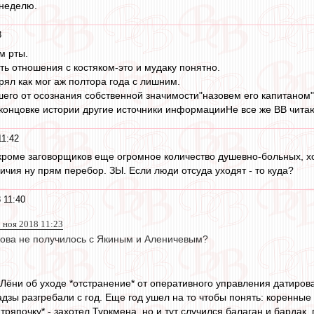
 неделю.
3
м рты.
ть отношения с костяком-это и мудаку понятно.
рял как мог аж полтора года с лишним.
вшего от осознания собственной значимости"назовем его капитаном
онцовке истории другие источники информацииНе все же ВВ читают
11:42
 кроме заговорщиков еще огромное количество душевно-больных, хот
ичия ну прям перебор. ЗЫ. Если люди отсуда уходят - то куда?
 11:40
 ноя 2018 11:23
ркова не получилось с Якиным и Аленичевым?
Лёни об уходе *отстранение* от оперативного управления датирован
дзы разгребали с год. Еще год ушел на то чтобы понять: коренные
тряпочку* - захотел Туркмена, но и тут случился балаган и бардак