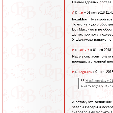
Самый здравый пост за
#
mp
» 01 ноя 2018 11:4
kvzakhar
, Ну закрой все
То что не нужно обостря
Вот Массимо и не обост
До тех пор пока у охуе
У Шалимова видимо по к
#
OleGun
» 01 ноя 2018 
Navy-s согласен только
верящих и с манией вел
#
Eaglesias
» 01 ноя 2018
Mosfilmovskiy » 01
А чего тогда у Жи
А потому что заявление 
завалы Валеры и Асхаба
*надоело ему молчать в 