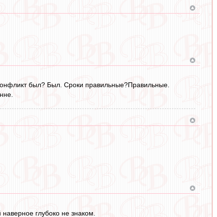
ь.Конфликт был? Был. Сроки правильные?Правильные.
нне.
й наверное глубоко не знаком.