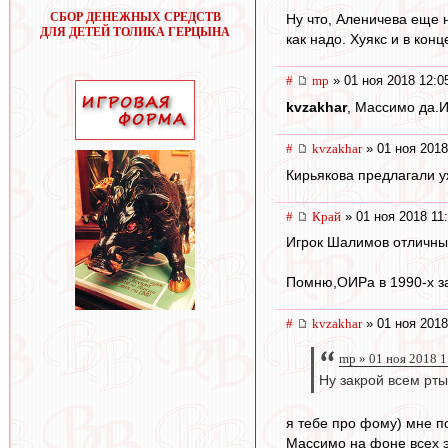
СБОР ДЕНЕЖНЫХ СРЕДСТВ
Ну что, Аленичева еще 
ДЛЯ ДЕТЕЙ ТОЛИКА ГЕРЦЫНА
как надо. Хуякс и в ко
#
mp
» 01 ноя 2018 12:0
kvzakhar
, Массимо да.
#
kvzakhar
» 01 ноя 2018
Кирьякова предлагали у
#
Край
» 01 ноя 2018 11
Игрок Шалимов отличный
Помню,ОИРа в 1990-х за
#
kvzakhar
» 01 ноя 2018
mp » 01 ноя 2018 1
Ну закрой всем рты
я тебе про фому) мне по
Массимо на фоне всех э