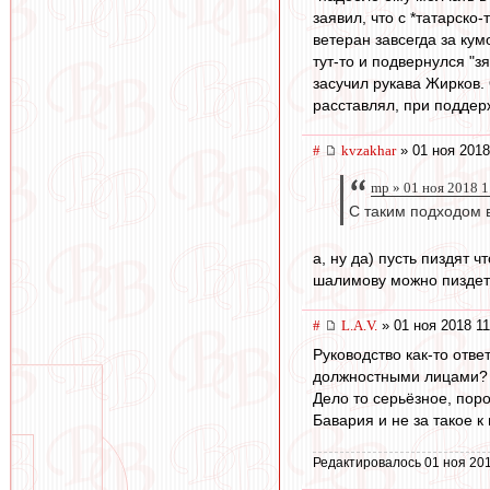
заявил, что с *татарск
ветеран завсегда за кум
тут-то и подвернулся "з
засучил рукава Жирков.
расставлял, при поддер
#
kvzakhar
» 01 ноя 2018
mp » 01 ноя 2018 1
С таким подходом в
а, ну да) пусть пиздят 
шалимову можно пиздеть
#
L.А.V.
» 01 ноя 2018 11
Руководство как-то отв
должностными лицами?
Дело то серьёзное, пор
Бавария и не за такое 
Редактировалось 01 ноя 201