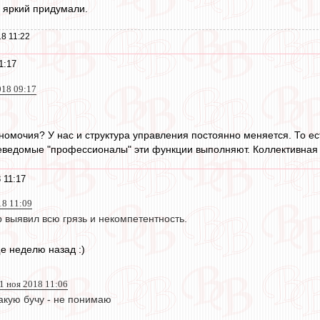
а яркий придумали.
8 11:22
1:17
018 09:17
номочия? У нас и структура управления постоянно меняется. То есть
еведомые "профессионалы" эти функции выполняют. Коллективная б
 11:17
18 11:09
 выявил всю грязь и некомпетентность.
е неделю назад :)
1 ноя 2018 11:06
акую бучу - не понимаю