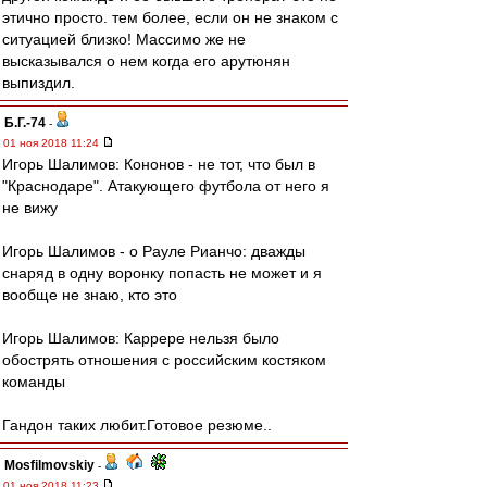
этично просто. тем более, если он не знаком с
ситуацией близко! Массимо же не
высказывался о нем когда его арутюнян
выпиздил.
Б.Г.-74
-
01 ноя 2018 11:24
Игорь Шалимов: Кононов - не тот, что был в
"Краснодаре". Атакующего футбола от него я
не вижу
Игорь Шалимов - о Рауле Рианчо: дважды
снаряд в одну воронку попасть не может и я
вообще не знаю, кто это
Игорь Шалимов: Каррере нельзя было
обострять отношения с российским костяком
команды
Гандон таких любит.Готовое резюме..
Mosfilmovskiy
-
01 ноя 2018 11:23