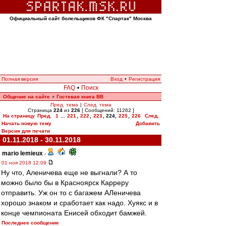
Официальный сайт болельщиков ФК "Спартак" Москва
Полная версия
Вход
•
Регистрация
FAQ
•
Поиск
Общение на сайте
Гостевая книга ВВ
»
Пред. тема
|
След. тема
Страница
224
из
226
[ Сообщений: 11262 ]
На страницу
Пред.
1
...
221
,
222
,
223
,
224
,
225
,
226
След.
Начать новую тему
Добавить
Версия для печати
01.11.2018 - 30.11.2018
mario lemieux
-
01 ноя 2018 12:09
Ну что, Аленичева еще не выгнали? А то
можно было бы в Красноярск Карреру
отправить. Уж он то с багажем АЛеничева
хорошо знаком и сработает как надо. Хуякс и в
конце чемпионата Енисей обходит бамжей.
Последнее сообщение