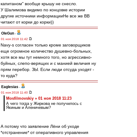
капитаном" вообще крышу не снесло.
У Шалимова видимо по концовке истории
другие источники информацииНе все же ВВ
читают от корки до корки))
OleGun
-
01 ноя 2018 11:42
Navy-s согласен только кроме заговорщиков
еще огромное количество душевно-больных,
хотя все мы тут немного того, но агрессивно-
буйных, слепо-верящих и с манией величия ну
прям перебор. ЗЫ. Если люди отсуда уходят -
то куда?
Eaglesias
-
01 ноя 2018 11:40
Mosfilmovskiy » 01 ноя 2018 11:23
А чего тогда у Жиркова не получилось с
Якиным и Аленичевым?
А потому что заявление Лёни об уходе
*отстранение* от оперативного управления