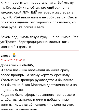
Книги перечитал - перестанут, ага. Бойкот, ну-
ну. Кто за абик трясётся, кто ещё за что - у
каждого свой ЛИЧНЫЙ интерес и жертвовать
ради КЛУБА никто ничем не собирается. Оно и
понятно - идеалы это хорошо и правильно, но
своя рубашка ближе к телу.
Зачем поднимать такую бучу - не понимаю. Раз
уж Трахтенберг традиционно молчит, так и
молчал бы дальше.
zmeya
-
01 ноя 2018 11:06
Добавлюсь к
vlad45
,
Я свою позицию обозначил на книге сразу
после проигрыша этому чертову Арсеналу.
Увольнение тренера руководством бы понял.
Как бы то не было Массимо достаточно сам на
подставлялся.
Когда не было сформированного тренерского
штаба, мы выжимали очки в добавленные
минуты. Когда штаб появился - стали на этих
минутах отдавать очки.