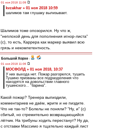
01 ноя 2018 11:09
kvzakhar » 01 ноя 2018 10:59
шалимов там глушаку вылизывает.
Шалимов тоже опозорился. Ну что ж,
"неплохой день для пополнения игнор-листа"
(с), то есть, Каррера как маркер выявил всю
грязь и некомпетентность.
Большой Хорхе
-
01 ноя 2018 11:06
МОСФОЛД » 01 ноя 2018, 10:37
У них выхода нет. Пожар разгорелся, тушить
Тушино призваны все подразделения что
находятся на довольствии главного
тушинского... "барина".
Какой пожар? Тренера выпиздили,
комментариев не даём, жрите и не пиздите.
Что не так-то? Болелы не поняли? "Ну, и" (с)
сбитый, но стремительно возвращающийся
лётчик. На трибуны ходить перестанут? Ну да,
с отставки Массимо я тщательно каждый лист