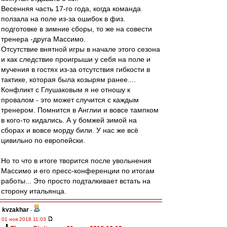
Весенняя часть 17-го года, когда команда
ползала на поле из-за ошибок в физ.
подготовке в зимние сборы, то же на совести
тренера -друга Массимо.
Отсутствие внятной игры в начале этого сезона
и как следствие проигрыши у себя на поле и
мучения в гостях из-за отсутствия гибкости в
тактике, которая была козырям ранее....
Конфликт с Глушаковым я не отношу к
провалом - это может случится с каждым
тренером. Помнится в Англии и вовсе тампком
в кого-то кидались. А у бомжей зимой на
сборах и вовсе морду били. У нас же всё
цивильно по европейски.
Но то что в итоге творится после увольнения
Массимо и его пресс-конференции по итогам
работы... Это просто подталкивает встать на
сторону итальянца.
kvzakhar
-
01 ноя 2018 11:03