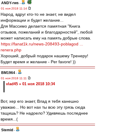
ANDY-rws
-
01 ноя 2018 11:14
Народ, вдруг кто-то не знает, не видел
информации и будет желание...
Для Массимо делается памятная "Книга
отзывов, пожеланий и благодарностей", любой
может написать ему на память добрые слова.
https://fanat1k.ru/news-208493-poblagod ...
renera.php
Хороший, добрый подарок нашему Тренеру!
Будет время и желание - Per favore! ))
BM1964
-
01 ноя 2018 11:11
vlad45 » 01 ноя 2018 10:34
Вот, хер его знает, Влад я тебя канешно
уважаю... Но вот нах ты всю эту грязь сюда
тащишь? Не надоело? Удивяешь последнее
время...(
Stemid
-