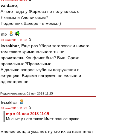
valdano
,
А чего тогда у Жиркова не получилось с
Якиным и Аленичевым?
Поджопник Валере - в мемы:-)
mp
-
01 ноя 2018 11:23
kvzakhar
, Еще раз.Убери заголовок и ничего
там такого криминального ты не
прочитаешь.Конфликт был? Был. Сроки
правильные?Правильные.
А дальше вопрос глубины погружения в
ситуацию. Видимо погружен не сильно и
односторонне.
Редактировалось 01 ноя 2018 11:25
kvzakhar
-
01 ноя 2018 11:22
mp » 01 ноя 2018 11:19
Мнение у него такое.Имет полное право.
мнение есть, а ума нет. ну кто их за язык тянет,