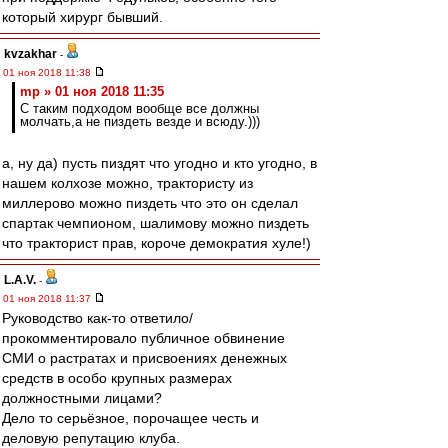
который хирург бывший.
kvzakhar
-
01 ноя 2018 11:38
mp » 01 ноя 2018 11:35
С таким подходом вообще все должны
молчать,а не пиздеть везде и всюду.)))
а, ну да) пусть пиздят что угодно и кто угодно, в
нашем колхозе можно, трактористу из
миллерово можно пиздеть что это он сделал
спартак чемпионом, шалимову можно пиздеть
что тракторист прав, короче демократия хуле!)
L.А.V.
-
01 ноя 2018 11:37
Руководство как-то ответило/
прокомментировало публичное обвинение
СМИ о растратах и присвоениях денежных
средств в особо крупных размерах
должностными лицами?
Дело то серьёзное, порочащее честь и
деловую репутацию клуба.