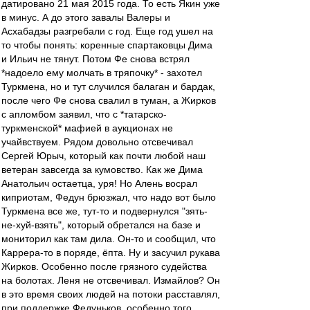
датировано 21 мая 2015 года. То есть Якин уже
в минус. А до этого завалы Валеры и
Асхабадзы разгребали с год. Еще год ушел на
то чтобы понять: коренные спартаковцы Дима
и Ильич не тянут. Потом Фе снова встрял
*надоело ему молчать в тряпочку* - захотел
Туркмена, но и тут случился балаган и бардак,
после чего Фе снова свалил в туман, а Жирков
с апломбом заявил, что с *татарско-
туркменской* мафией в аукционах не
учайвствуем. Рядом довольно отсвечивал
Сергей Юрыч, который как почти любой наш
ветеран завсегда за кумовство. Как же Дима
Анатольич остаетца, уря! Но Алень восрал
киприотам, Федун брюзжал, что надо вот было
Туркмена все же, тут-то и подвернулся "зять-
не-хуй-взять", который обретался на базе и
мониторил как там дила. Он-то и сообщил, что
Каррера-то в поряде, ёпта. Ну и засучил рукава
Жирков. Особенно после грязного судейства
на болотах. Леня не отсвечивал. Измайлов? Он
в это время своих людей на потоки расставлял,
при поддержке Федуньков, особенно того