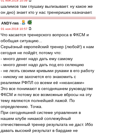
01 ноя 2018 10:59
шалимов там глушаку вылизывает. ну какое же
он дно) знает кто у нас тренеришек назначает.
ANDY-rws
-
01 ноя 2018 10:57
Что касается тренерского вопроса в ФКСМ и
обобщая ситуацию...
Серьёзный европейский тренер (любой!) к нам
сегодня не пойдёт, потому что:
- много денег надо дать ему самому
- много денег надо дать под его селекцию
- не лезть своими кривыми руками в его работу
- никому не захочется его знакомить с
реалиями РФПЛ со всеми её «нюансами»
Это все понимают в сегодняшнем руководстве
ФКСМ и потому все возможные вбросы на эту
тему являются полнейшей лажой. По
определению. Точка.
При сегодняшней системе управления в
нашем клубе никакой соплежуйный
отечественный тренер результата не даст. Ибо
давать высокий результат в бардаке не