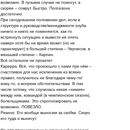
возможно. В лучшем случае не помогут, а
скорее – сожрут. Быстро. Полсезона
достаточно.
При сегодняшнем положении дел, если в
структуре и руководстве/менеджменте клуба
ничего и никто не поменяется, как-то
встряхнуть ситуацию и вывести её опять
наверх хотя бы на время может (но не
гарантирует) в большей степени – Черчесов, в
меньшей степени – Карпин.
Всё остальное не прокатит.
Карерра. Всё, что произошло с нами при нём –
счастливое для нас исключение из всяких
правил, получилось не благодаря чему-то/
кому-то, а вопреки обстоятельствам. В том
числе потому, что случилась некая «химия»
между ним, командой (в чемпионском сезоне),
болельщиками. Это спрогнозировать не
возможно. ПОВЕЗЛО.
Рианчо. Его вообще выносим за скобки. Скоро
его туда и вынесут.