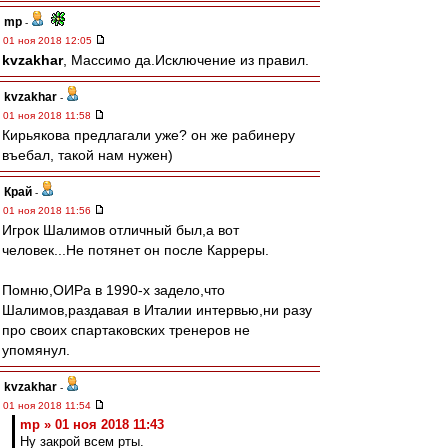
mp
-
01 ноя 2018 12:05
kvzakhar
, Массимо да.Исключение из правил.
kvzakhar
-
01 ноя 2018 11:58
Кирьякова предлагали уже? он же рабинеру
въебал, такой нам нужен)
Край
-
01 ноя 2018 11:56
Игрок Шалимов отличный был,а вот
человек...Не потянет он после Карреры.
Помню,ОИРа в 1990-х задело,что
Шалимов,раздавая в Италии интервью,ни разу
про своих спартаковских тренеров не
упомянул.
kvzakhar
-
01 ноя 2018 11:54
mp » 01 ноя 2018 11:43
Ну закрой всем рты.