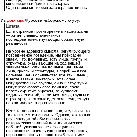
конспирологов болеют за спартак.
Одна огромная теория заговора против нас.
Из
доклада
Фурсова изборскому клубу.
Цитата
Есть странное противоречие в нашей жизни
— жизни ученых, аналитиков,
исследователей, изучающих социальную
реальность.
На уровне здравого смысла, регулирующего
повседневное поведение, мы прекрасно
знаем, что, во-первых, есть лица, группы и
структуры, оказывающие на ход вещей
значительно большее влияние, чем иные
лица, группы и структуры, а порой — даже
большее, чем большинство все эти «иные»,
вместе взятые; во-вторых, эти более
могущественные группы, лица и структуры
могут реализовать свое влияние, свою
власть скрытым образом, за кулисами
видимых событий; в-третьих, лица, группы и
структуры, о которых идет речь, существуют
не хаотически, а организованно.
Все это довольно тривиально, и едва ли кто-
то станет с этим спорить. Однако, как только
речь заходит об объяснении неких
исторических явлений или политических
событий, указанную не лежащую на
поверхности социальную неравномерность,
неравновесность не просто забывают или