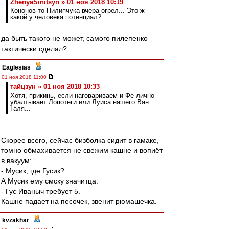
ZhenyaSinitsyn » 01 ноя 2018 10:19
Кононов-то Пилипчука вчера огрел... Это ж
какой у человека потенциал?..
да быть такого не может, самого пилепенко
тактически сделал?
Eaglesias
-
01 ноя 2018 11:00
тайцзун » 01 ноя 2018 10:33
Хотя, прикинь, если наговариваем и Фе лично
убалтывает Лопотеги или Луиса нашего Ван
Галя...
Скорее всего, сейчас бизболка сидит в гамаке,
томно обмахивается не свежим кашне и вопиёт
в вакуум:
- Мусик, где Гусик?
А Мусик ему смску значитца:
- Гус Иваныч требует 5.
Кашне падает на песочек, звенит рюмашечка.
kvzakhar
-