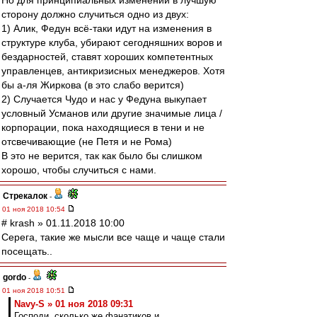
Но для принципиальных изменений в лучшую
сторону должно случиться одно из двух:
1) Алик, Федун всё-таки идут на изменения в
структуре клуба, убирают сегодняшних воров и
бездарностей, ставят хороших компетентных
управленцев, антикризисных менеджеров. Хотя
бы а-ля Жиркова (в это слабо верится)
2) Случается Чудо и нас у Федуна выкупает
условный Усманов или другие значимые лица /
корпорации, пока находящиеся в тени и не
отсвечивающие (не Петя и не Рома)
В это не верится, так как было бы слишком
хорошо, чтобы случиться с нами.
Стрекалок
-
01 ноя 2018 10:54
# krash » 01.11.2018 10:00
Серега, такие же мысли все чаще и чаще стали
посещать..
gordo
-
01 ноя 2018 10:51
Navy-S » 01 ноя 2018 09:31
Господи, сколько же фанатиков и