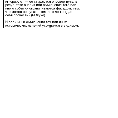
игнорируют — ее стараются опровергнуть; в
результате анализ или объяснение того или
иного события ограничиваются фасадом, тем,
что можно пощупать, тем, что легко «дает
себя прочесть» (М.Фуко)…
И если мы в объяснении тех или иных
исторических явлений усомнимся в видимом,
в явлении и попытаемся найти объяснение,
лежащее глубже, чем видимое, которое
нередко искусственно сконструировано, если
попытаемся проникнуть на уровень сущности,
такую попытку нередко квалифицируют как
«конспирологию».
Более того, этот термин сам по себе или в
виде синонима — «теория заговора» (далее
— ТЗ) — используется, когда нужно
скомпрометировать ту или иную работу,
концепцию или схему без обсуждения, или,
что еще чаще, — когда нужно не допустить
такого обсуждения в принципе.
Но если история свободна от Заговора как
одного из важнейших факторов, то что
делать с такими заявлениями как: «Миром
управляют оккультные силы и их тайные
общества» или «Судьба Европы находится в
руках всего лишь трехсот человек, каждый из
которых знает всех остальных.
Своих преемников они выбирают из
собственного окружения. Эти люди имеют
средства для того, чтобы положить конец той
государственной форме, которую они