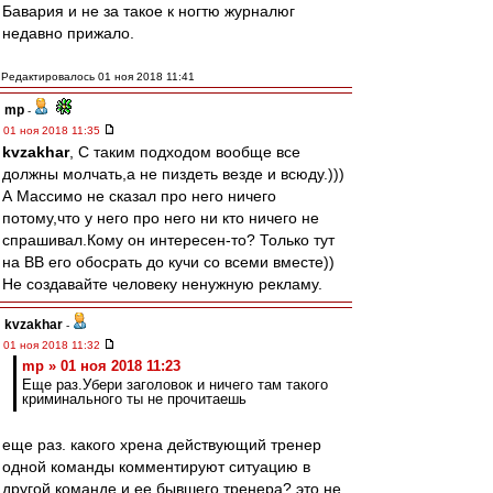
Бавария и не за такое к ногтю журналюг
недавно прижало.
Редактировалось 01 ноя 2018 11:41
mp
-
01 ноя 2018 11:35
kvzakhar
, С таким подходом вообще все
должны молчать,а не пиздеть везде и всюду.)))
А Массимо не сказал про него ничего
потому,что у него про него ни кто ничего не
спрашивал.Кому он интересен-то? Только тут
на ВВ его обосрать до кучи со всеми вместе))
Не создавайте человеку ненужную рекламу.
kvzakhar
-
01 ноя 2018 11:32
mp » 01 ноя 2018 11:23
Еще раз.Убери заголовок и ничего там такого
криминального ты не прочитаешь
еще раз. какого хрена действующий тренер
одной команды комментируют ситуацию в
другой команде и ее бывшего тренера? это не