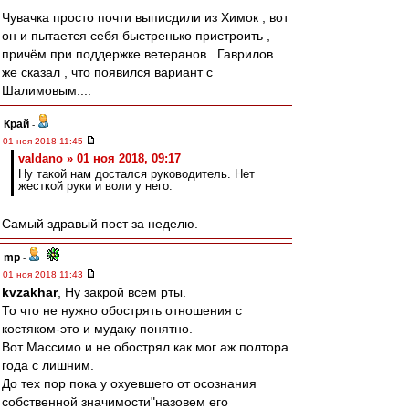
Чувачка просто почти выписдили из Химок , вот
он и пытается себя быстренько пристроить ,
причём при поддержке ветеранов . Гаврилов
же сказал , что появился вариант с
Шалимовым....
Край
-
01 ноя 2018 11:45
valdano » 01 ноя 2018, 09:17
Ну такой нам достался руководитель. Нет
жесткой руки и воли у него.
Самый здравый пост за неделю.
mp
-
01 ноя 2018 11:43
kvzakhar
, Ну закрой всем рты.
То что не нужно обострять отношения с
костяком-это и мудаку понятно.
Вот Массимо и не обострял как мог аж полтора
года с лишним.
До тех пор пока у охуевшего от осознания
собственной значимости"назовем его