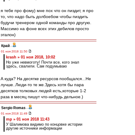
я тебе про фому) мне пох что он пиздит, я про
то, что надо быть долбоебом чтобы пиздить
будучи тренером одной команды про другую.
Массимо на фоне всех этих дебилов просто
эталон)
Край
-
01 ноя 2018 11:50
krash » 01 ноя 2018, 10:02
Но уже невмоготу! Почти все, кого знал
здесь, свалили. Сам подумываю
А куда? На десятке ресурсов пообщался...Не
лучше..Люди-то те же.Здесь хотя бы пара
десятков толковых людей есть,которые 1-2
раза в месяц пишут что-нибудь дельное.)
Sergio Romas
-
01 ноя 2018 11:49
mp » 01 ноя 2018 11:43
У Шалимова видимо по концовке истории
другие источники информации