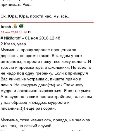
принимать Рок...
Эх, Юра, Юра, прости нас, мы всё...
krash
-
01 ноя 2018 14:14
# Nikiforoff » 01 ноя 2018 12:48
2 Krash, увар.
Мужчины, прошу заранее прощения за
дерзость, но время такое. В каждом утюге
интернеты, и просто пишут все кому нелень. И
тролли и провокаторы и школьники. Но всех то
не надо под одну гребенку. Если к примеру я
Вас лично не устраиваю, пишите прямо и
лично. Не каждому дано(тм) как Стаканову
мудро и лаконично выражаться. Я вот не умею.
А то судя по вашим постам крайним, только вы
у наз образец и кладезь мудрости и
писанины.))) еще раз сорян.
Мужчина, тоже извиняюсь, правда, не знаю за
что...так, на всякий случай.