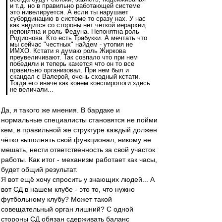
и т.д. но в правильно работающей системе
это нивелируется. А если ты нарушает
субординацию в системе то сразу нах. У нас
как видится со стороны нет четкой иерархии,
непонятна и роль Федуна. Непонятна роль
Родионова. Кто есть Трабукки. А мечтать что
мы сейчас "честных" найдем - утопия не
ИМХО. Кстати я думаю роль Жиркова
преувеличивают. Так совпало что при нем
победили и теперь кажется что он то все
правильно организовал. При нем был и
скандал с Валерой, очень сходный кстати.
Тогда его иначе как конем конспирологи здесь
не величали...
Да, я такого же мнения. В бардаке и
нормальные специалисты становятся не пойми
кем, в правильной же структуре каждый должен
чётко выполнять свой функционал, никому не
мешать, нести ответственность за свой участок
работы. Как итог - механизм работает как часы,
будет общий результат.
Я вот ещё хочу спросить у знающих людей... А
вот СД в нашем клубе - это то, что нужно
футбольному клубу? Может такой
совещательный орган лишний? С одной
стороны СД обязан сдерживать баланс