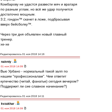
Комбарову не удастся развести мяч и вратаря
по разным углам, но всё же удар получится
достаточно мощным.
3:2, гондон™ скачет в ложе, подбрасывая
вверх бейсболку™.
Через три дня объявлен новый главный
тренер.
хе-хе
Редактировалось 01 ноя 2018 14:16
naivniy
-
01 ноя 2018 14:09
Вью Урбано - нормальный такой залп по
нашим "профессионалам". Чем ответит
купечество (читай, фанатье) сегодня вечером?
Поддержит ли сие славное начинание?)
Редактировалось 01 ноя 2018 14:11
kvzakhar
-
01 ноя 2018 14:09