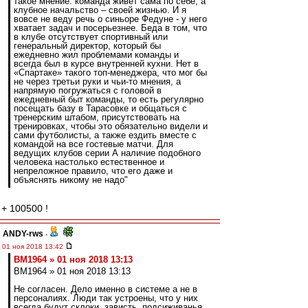
такое мнение: команда живет сама по себе, а
клубное начальство – своей жизнью. И я
вовсе не веду речь о синьоре Федуне - у него
хватает задач и посерьезнее. Беда в том, что
в клубе отсутствует спортивный или
генеральный директор, который бы
ежедневно жил проблемами команды и
всегда был в курсе внутренней кухни. Нет в
«Спартаке» такого топ-менеджера, что мог бы
не через третьи руки и чьи-то мнения, а
напрямую погружаться с головой в
ежедневный быт команды, то есть регулярно
посещать базу в Тарасовке и общаться с
тренерским штабом, присутствовать на
тренировках, чтобы это обязательно видели и
сами футболисты, а также ездить вместе с
командой на все гостевые матчи. Для
ведущих клубов серии А наличие подобного
человека настолько естественное и
непреложное правило, что его даже и
объяснять никому не надо"
+ 100500 !
ANDY-rws
-
01 ноя 2018 13:42
BM1964 » 01 ноя 2018 13:13
BM1964 » 01 ноя 2018 13:13
Не согласен. Дело именно в системе а не в
персоналиях. Люди так устроены, что у них
всегда будут склоки, зависть, подсиживанья