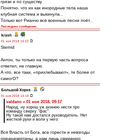
грязи и по существу.
Понятно, что их как инородные тела наша
клубная система и выкинула...
Только вот Рианчо всё военные песни поёт...
Последнее сообщение
krash
-
01 ноя 2018 14:22
Stemid
Антон, ты только на первую часть вопроса
ответил, не главную.
А что, все таки, «прихлебывают», те более от
самогО?
Большой Хорхе
-
01 ноя 2018 14:19
valdano » 01 ноя 2018, 09:17
Народ, ну хорош уж ахинею нести про
команду сверху "фас".
Ну такой нам достался руководитель. Нет
жесткой руки и воли у него.
Вся Власть от Бога, все горести и невзгоды
предначертаны, а нам лишь смиренно