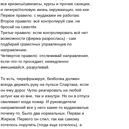
все кризисы/шмизисы, курсы и прочие санкции,
и личную/половую жизнь окружающих, кхе-кхе.
Первое правило: с мудаками не работаю.
Второе правило: всё контролируй сам, не
бросай на самотёк
Третье правило: если контролировать всё нет
возможности (фирма разрослась) - сам
подбирай грамотных управленцев по
направлению.
Четвертое правило: отслеживай направления,
если что-то проседает, немедленно
вмешивайся, разруливай.
То есть, перефразируя, бизболка должен
всегда держать руку на пульсе Спартака, если
он ему дорог. Чутко реагировать на любой
ахтунг как из вне, так и изнутри. Но он в отпуск
сваливает когда пожар. И руководители
направлений все у него какие-то мудаковатые
почему-то. Было два нормальных. Первак и
Жирков. Первого он слил, так как самому
хотелось порулить (тогда еще хотелось), а