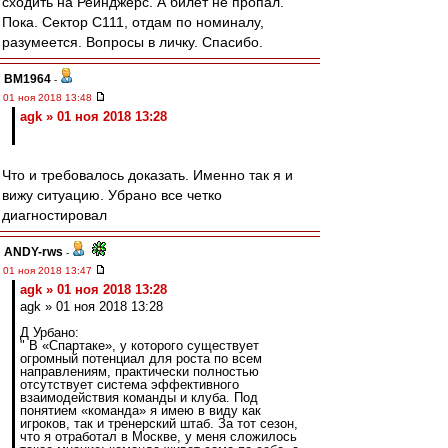
сходить на Рейнджерс. А билет не пропал.
Пока. Сектор С111, отдам по номиналу,
разумеется. Вопросы в личку. Спасибо.
BM1964
-
01 ноя 2018 13:48
agk » 01 ноя 2018 13:28
Что и требовалось доказать. Именно так я и
вижу ситуацию. Убрано все четко
диагностировал
ANDY-rws
-
01 ноя 2018 13:47
agk » 01 ноя 2018 13:28
agk » 01 ноя 2018 13:28
Д Урбано:
" В «Спартаке», у которого существует
огромный потенциал для роста по всем
направлениям, практически полностью
отсутствует система эффективного
взаимодействия команды и клуба. Под
понятием «команда» я имею в виду как
игроков, так и тренерский штаб. За тот сезон,
что я отработал в Москве, у меня сложилось