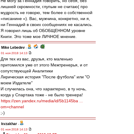
Не могу за Геннадия говорить, но себя, без
лишней скромности, глупым не считаю( про
мудрость не говорю, тем более о собственной
«писанине «). Вас, мужчина, конкретно, ни я,
ни Геннадий в своих сообщениях не касались.
Я говорил лишь об ОБОБЩЕННОМ уровне
Книги. Это тоже мое ЛИЧНОЕ мнение.
Mike Lebedev
-
01 ноя 2018 14:13
Для тех из вас, друзья, кто маленько
притомился уже от этого Межтренерья, и от
сопутствующей Аналитики
Лирическая история "После футбола" или "О
моем Издателе"
И случилась она, что характерно, в ту ночь,
когда у Спартака тоже - не было тренера!
https://zen.yandex.ru/media/id/5b1145ba ...
om=channel
;-)
kvzakhar
-
01 ноя 2018 14:13