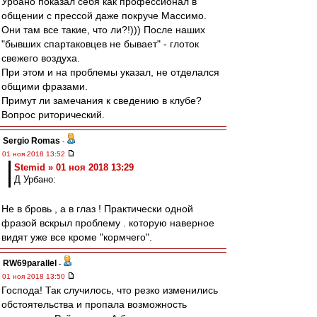
Урбано показал себя как профессионал в
общении с прессой даже покруче Массимо.
Они там все такие, что ли?!))) После наших
"бывших спартаковцев не бывает" - глоток
свежего воздуха.
При этом и на проблемы указал, не отделался
общими фразами.
Примут ли замечания к сведению в клубе?
Вопрос риторический.
Sergio Romas
-
01 ноя 2018 13:52
Stemid » 01 ноя 2018 13:29
Д Урбано:
Не в бровь , а в глаз ! Практически одной
фразой вскрыл проблему . которую наверное
видят уже все кроме "кормчего".
RW69parallel
-
01 ноя 2018 13:50
Господа! Так случилось, что резко изменились
обстоятельства и пропала возможность