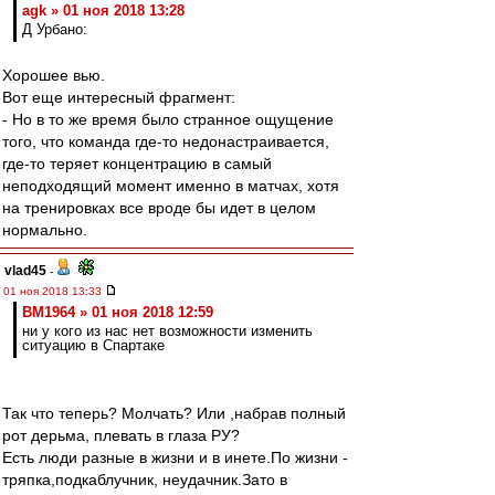
agk » 01 ноя 2018 13:28
Д Урбано:
Хорошее вью.
Вот еще интересный фрагмент:
- Но в то же время было странное ощущение
того, что команда где-то недонастраивается,
где-то теряет концентрацию в самый
неподходящий момент именно в матчах, хотя
на тренировках все вроде бы идет в целом
нормально.
vlad45
-
01 ноя 2018 13:33
BM1964 » 01 ноя 2018 12:59
ни у кого из нас нет возможности изменить
ситуацию в Спартаке
Так что теперь? Молчать? Или ,набрав полный
рот дерьма, плевать в глаза РУ?
Есть люди разные в жизни и в инете.По жизни -
тряпка,подкаблучник, неудачник.Зато в