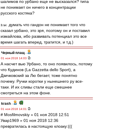
шалимов по урбано еще не высказался? типа
не понимает он ничего в концентрации
русского костяка?
з.ы. думать что гандон не понимает того что
сказал урбано, это зря, поэтому он и поставил
измайлова, ибо развивать потенциал это все
время шагать вперед, тратится, и т.д.)
Черный плащ
-
01 ноя 2018 14:03
А насчет вью Урбано, то оно появилось, потому
что Кудинов (La Gazzetta dello Sport), а
Дзичковский за Лю бегает, тоже понятно
почему. Ручки коротки у нынешнего ру все-
таки. И их сливы стали еще смешнее
смотреться на этом фоне.
krash
-
01 ноя 2018 14:01
# Mosfilmovskiy » 01 ноя 2018 12:51
Увар1969 » 01 ноя 2018 12:36
превратилась в настоящую клоаку:(((