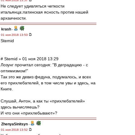
01 ноя 2018 13:57
Не следует удивляться четкости
итальянца:латинская ясность против нашей
архаичности.
krash
-
01 ноя 2018 13:53
Stemid
# Stemid » 01 ноя 2018 13:29
Лозунг прочитал сегодня: "В деградацию - с
оптимизмом!"
Так это же девиз федуна, подумалось, и всех
его прихлебателей, в том числе увы и здесь, на
Книге.
Слушай, Антон, а как ты «прихлебателей»
здесь вычисляешь?
И что они «прихлебывают»?
ZhenyaSinitsyn
-
01 ноя 2018 13:52