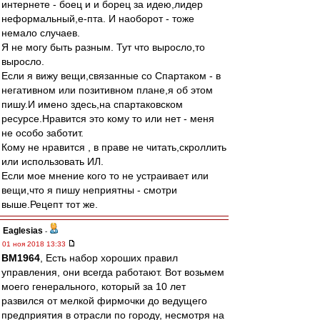
интернете - боец и и борец за идею,лидер
неформальный,е-пта. И наоборот - тоже
немало случаев.
Я не могу быть разным. Тут что выросло,то
выросло.
Если я вижу вещи,связанные со Спартаком - в
негативном или позитивном плане,я об этом
пишу.И имено здесь,на спартаковском
ресурсе.Нравится это кому то или нет - меня
не особо заботит.
Кому не нравится , в праве не читать,скроллить
или использовать ИЛ.
Если мое мнение кого то не устраивает или
вещи,что я пишу неприятны - смотри
выше.Рецепт тот же.
Eaglesias
-
01 ноя 2018 13:33
BM1964
, Есть набор хороших правил
управления, они всегда работают. Вот возьмем
моего генерального, который за 10 лет
развился от мелкой фирмочки до ведущего
предприятия в отрасли по городу, несмотря на