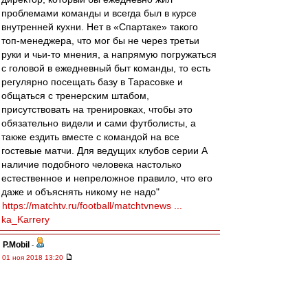
проблемами команды и всегда был в курсе
внутренней кухни. Нет в «Спартаке» такого
топ-менеджера, что мог бы не через третьи
руки и чьи-то мнения, а напрямую погружаться
с головой в ежедневный быт команды, то есть
регулярно посещать базу в Тарасовке и
общаться с тренерским штабом,
присутствовать на тренировках, чтобы это
обязательно видели и сами футболисты, а
также ездить вместе с командой на все
гостевые матчи. Для ведущих клубов серии А
наличие подобного человека настолько
естественное и непреложное правило, что его
даже и объяснять никому не надо"
https://matchtv.ru/football/matchtvnews ...
ka_Karrery
P.Mobil
-
01 ноя 2018 13:20
Да уж....Измайлов научился.......якорь ему в
задницу.... По Кирьякову - самая креативная
мысль. Если он еще раз перее...т Рабинеру -