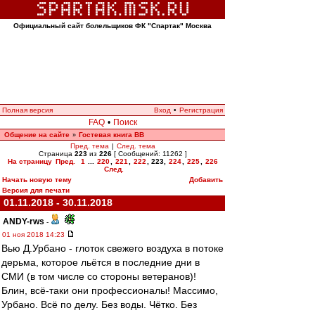
Официальный сайт болельщиков ФК "Спартак" Москва
Полная версия
Вход
•
Регистрация
FAQ
•
Поиск
Общение на сайте
Гостевая книга ВВ
»
Пред. тема
|
След. тема
Страница
223
из
226
[ Сообщений: 11262 ]
На страницу
Пред.
1
...
220
,
221
,
222
,
223
,
224
,
225
,
226
След.
Начать новую тему
Добавить
Версия для печати
01.11.2018 - 30.11.2018
ANDY-rws
-
01 ноя 2018 14:23
Вью Д.Урбано - глоток свежего воздуха в потоке
дерьма, которое льётся в последние дни в
СМИ (в том числе со стороны ветеранов)!
Блин, всё-таки они профессионалы! Массимо,
Урбано. Всё по делу. Без воды. Чётко. Без