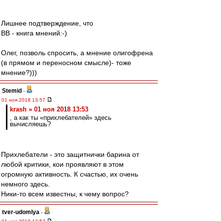
Лишнее подтверждение, что
ВВ - книга мнений:-)
Олег, позволь спросить, а мнение олигофрена
(в прямом и переносном смысле)- тоже
мнение?)))
Stemid
-
01 ноя 2018 13:57
krash » 01 ноя 2018 13:53
, а как ты «прихлебателей» здесь
вычисляешь?
Прихлебатели - это защитнички барина от
любой критики, кои проявляют в этом
огромную активность. К счастью, их очень
немного здесь.
Ники-то всем известны, к чему вопрос?
tver-udomlya
-