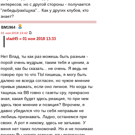
интересов, но с другой стороны - получается
"лебедь/рак/щука"... Как у других клубов, кто
знает?
BM1964
-
01 ноя 2018 13:42
vlad45 » 01 ноя 2018 13:33
Нет Влад, ты как раз можешь быть разным -
порой очень мудрым, таким тебя и ценим, а
порой, как бы сказать... не очень. Я ведь не
говорю про то что ТЫ пишешь, я могу быть
далеко не всегда согласен, но чужое мнение
привык уважать, если оно личное. Но когда ты
тащишь на ВВ говно с газеты сру, прекрасно
зная, какая будет здесь реакция, то при чем
здесь твое мнение и позиция? Впрочем, я
давно убедился что ты себя неправым не
любишь признавать. Ладно, останемся при
своих. А рот я никому, здесь не затыкаю. У
меня нет таких полномочий. Но и не понимаю
почему Вы хотите заткнуть рты ветеранам,