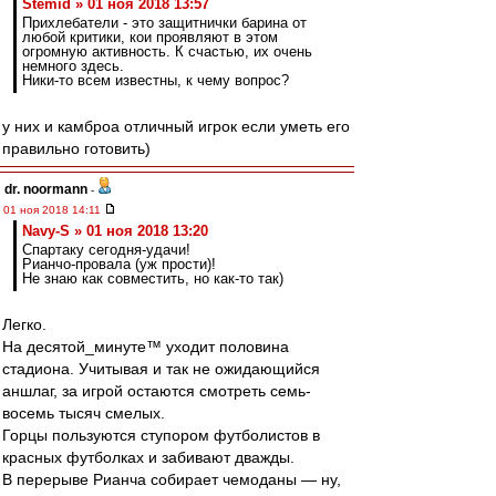
Stemid » 01 ноя 2018 13:57
Прихлебатели - это защитнички барина от
любой критики, кои проявляют в этом
огромную активность. К счастью, их очень
немного здесь.
Ники-то всем известны, к чему вопрос?
у них и камброа отличный игрок если уметь его
правильно готовить)
dr. noormann
-
01 ноя 2018 14:11
Navy-S » 01 ноя 2018 13:20
Спартаку сегодня-удачи!
Рианчо-провала (уж прости)!
Не знаю как совместить, но как-то так)
Легко.
На десятой_минуте™ уходит половина
стадиона. Учитывая и так не ожидающийся
аншлаг, за игрой остаются смотреть семь-
восемь тысяч смелых.
Горцы пользуются ступором футболистов в
красных футболках и забивают дважды.
В перерыве Рианча собирает чемоданы — ну,