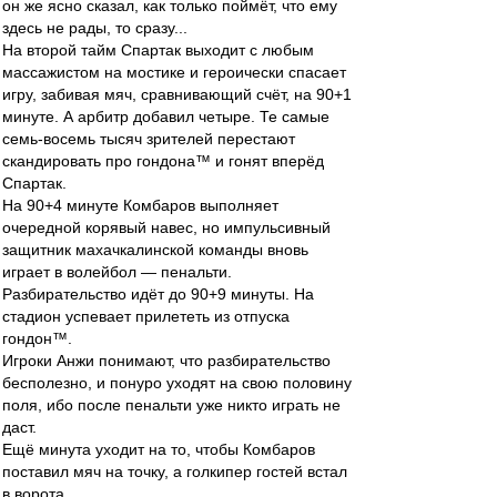
он же ясно сказал, как только поймёт, что ему
здесь не рады, то сразу...
На второй тайм Спартак выходит с любым
массажистом на мостике и героически спасает
игру, забивая мяч, сравнивающий счёт, на 90+1
минуте. А арбитр добавил четыре. Те самые
семь-восемь тысяч зрителей перестают
скандировать про гондона™ и гонят вперёд
Спартак.
На 90+4 минуте Комбаров выполняет
очередной корявый навес, но импульсивный
защитник махачкалинской команды вновь
играет в волейбол — пенальти.
Разбирательство идёт до 90+9 минуты. На
стадион успевает прилететь из отпуска
гондон™.
Игроки Анжи понимают, что разбирательство
бесполезно, и понуро уходят на свою половину
поля, ибо после пенальти уже никто играть не
даст.
Ещё минута уходит на то, чтобы Комбаров
поставил мяч на точку, а голкипер гостей встал
в ворота.