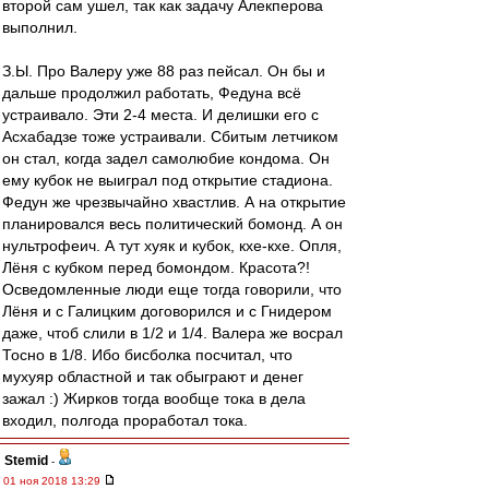
второй сам ушел, так как задачу Алекперова
выполнил.
З.Ы. Про Валеру уже 88 раз пейсал. Он бы и
дальше продолжил работать, Федуна всё
устраивало. Эти 2-4 места. И делишки его с
Асхабадзе тоже устраивали. Сбитым летчиком
он стал, когда задел самолюбие кондома. Он
ему кубок не выиграл под открытие стадиона.
Федун же чрезвычайно хвастлив. А на открытие
планировался весь политический бомонд. А он
нультрофеич. А тут хуяк и кубок, кхе-кхе. Опля,
Лёня с кубком перед бомондом. Красота?!
Осведомленные люди еще тогда говорили, что
Лёня и с Галицким договорился и с Гнидером
даже, чтоб слили в 1/2 и 1/4. Валера же восрал
Тосно в 1/8. Ибо бисболка посчитал, что
мухуяр областной и так обыграют и денег
зажал :) Жирков тогда вообще тока в дела
входил, полгода проработал тока.
Stemid
-
01 ноя 2018 13:29