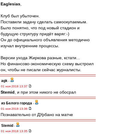
Eaglesias
,
Клуб был убыточен.
Поставили задачу сделать самоокупаемым.
Было понятно, что под новый стадион и
будущую структуру придёт варяг:-)
Он до официального объявления методично
изучал внутренние процессы.
Версии ухода Жиркова разные, кстати...
Но финансово-экономическую схему выстроил
он, чтобы не писали сейчас журналисты.
agk
-
01 ноя 2018 13:37
Stemid
, и при этом никого не обосрал
из Белого города
-
01 ноя 2018 13:36
Познавательно от ДУрбано на матче
Stemid
-
01 ноя 2018 13:35