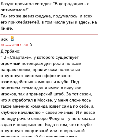
Лозунг прочитал сегодня: "В деградацию - с
оптимизмом!"
Так это же девиз федуна, подумалось, и всех
его прихлебателей, в том числе увы и здесь, на
Книге.
agk
-
01 ноя 2018 13:28
Д Урбано:
" В «Спартаке», у которого существует
огромный потенциал для роста по всем
направлениям, практически полностью
отсутствует система эффективного
взаимодействия команды и клуба. Под
понятием «команда» я имею в виду как
игроков, так и тренерский штаб. За тот сезон,
что я отработал в Москве, у меня сложилось
такое мнение: команда живет сама по себе, а
клубное начальство – своей жизнью. И я вовсе
не веду речь о синьоре Федуне - у него хватает
задач и посерьезнее. Беда в том, что в клубе
отсутствует спортивный или генеральный
директор, который бы ежедневно жил