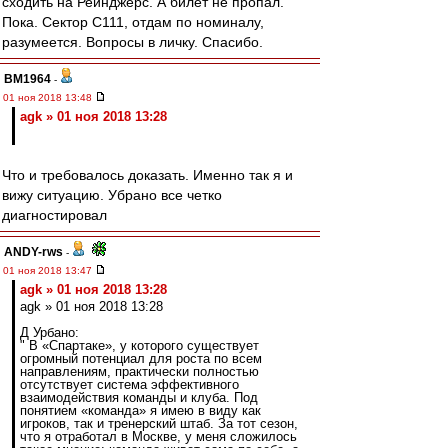
сходить на Рейнджерс. А билет не пропал.
Пока. Сектор С111, отдам по номиналу,
разумеется. Вопросы в личку. Спасибо.
BM1964
-
01 ноя 2018 13:48
agk » 01 ноя 2018 13:28
Что и требовалось доказать. Именно так я и
вижу ситуацию. Убрано все четко
диагностировал
ANDY-rws
-
01 ноя 2018 13:47
agk » 01 ноя 2018 13:28
agk » 01 ноя 2018 13:28
Д Урбано:
" В «Спартаке», у которого существует
огромный потенциал для роста по всем
направлениям, практически полностью
отсутствует система эффективного
взаимодействия команды и клуба. Под
понятием «команда» я имею в виду как
игроков, так и тренерский штаб. За тот сезон,
что я отработал в Москве, у меня сложилось