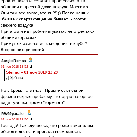
Урбано показал себя как профессионал в
общении с прессой даже покруче Массимо.
Они там все такие, что ли?!))) После наших
"бывших спартаковцев не бывает" - глоток
свежего воздуха.
При этом и на проблемы указал, не отделался
общими фразами.
Примут ли замечания к сведению в клубе?
Вопрос риторический.
Sergio Romas
-
01 ноя 2018 13:52
Stemid » 01 ноя 2018 13:29
Д Урбано:
Не в бровь , а в глаз ! Практически одной
фразой вскрыл проблему . которую наверное
видят уже все кроме "кормчего".
RW69parallel
-
01 ноя 2018 13:50
Господа! Так случилось, что резко изменились
обстоятельства и пропала возможность