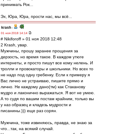
принимать Рок...
Эх, Юра, Юра, прости нас, мы всё...
krash
-
01 ноя 2018 14:14
# Nikiforoff » 01 ноя 2018 12:48
2 Krash, увар.
Мужчины, прошу заранее прощения за
дерзость, но время такое. В каждом утюге
интернеты, и просто пишут все кому нелень. И
тролли и провокаторы и школьники. Но всех то
не надо под одну гребенку. Если к примеру я
Вас лично не устраиваю, пишите прямо и
лично. Не каждому дано(тм) как Стаканову
мудро и лаконично выражаться. Я вот не умею.
А то судя по вашим постам крайним, только вы
у наз образец и кладезь мудрости и
писанины.))) еще раз сорян.
Мужчина, тоже извиняюсь, правда, не знаю за
что...так, на всякий случай.