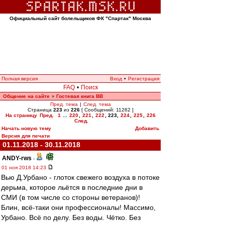
Официальный сайт болельщиков ФК "Спартак" Москва
Полная версия
Вход
•
Регистрация
FAQ
•
Поиск
Общение на сайте
Гостевая книга ВВ
»
Пред. тема
|
След. тема
Страница
223
из
226
[ Сообщений: 11262 ]
На страницу
Пред.
1
...
220
,
221
,
222
,
223
,
224
,
225
,
226
След.
Начать новую тему
Добавить
Версия для печати
01.11.2018 - 30.11.2018
ANDY-rws
-
01 ноя 2018 14:23
Вью Д.Урбано - глоток свежего воздуха в потоке
дерьма, которое льётся в последние дни в
СМИ (в том числе со стороны ветеранов)!
Блин, всё-таки они профессионалы! Массимо,
Урбано. Всё по делу. Без воды. Чётко. Без