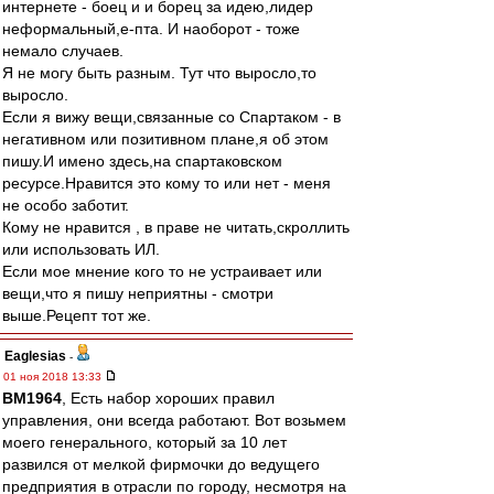
интернете - боец и и борец за идею,лидер
неформальный,е-пта. И наоборот - тоже
немало случаев.
Я не могу быть разным. Тут что выросло,то
выросло.
Если я вижу вещи,связанные со Спартаком - в
негативном или позитивном плане,я об этом
пишу.И имено здесь,на спартаковском
ресурсе.Нравится это кому то или нет - меня
не особо заботит.
Кому не нравится , в праве не читать,скроллить
или использовать ИЛ.
Если мое мнение кого то не устраивает или
вещи,что я пишу неприятны - смотри
выше.Рецепт тот же.
Eaglesias
-
01 ноя 2018 13:33
BM1964
, Есть набор хороших правил
управления, они всегда работают. Вот возьмем
моего генерального, который за 10 лет
развился от мелкой фирмочки до ведущего
предприятия в отрасли по городу, несмотря на