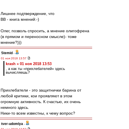
Лишнее подтверждение, что
ВВ - книга мнений:-)
Олег, позволь спросить, а мнение олигофрена
(в прямом и переносном смысле)- тоже
мнение?)))
Stemid
-
01 ноя 2018 13:57
krash » 01 ноя 2018 13:53
, а как ты «прихлебателей» здесь
вычисляешь?
Прихлебатели - это защитнички барина от
любой критики, кои проявляют в этом
огромную активность. К счастью, их очень
немного здесь.
Ники-то всем известны, к чему вопрос?
tver-udomlya
-