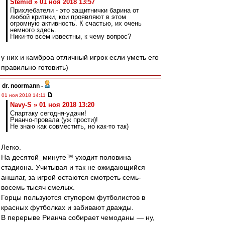
Stemid » 01 ноя 2018 13:57
Прихлебатели - это защитнички барина от
любой критики, кои проявляют в этом
огромную активность. К счастью, их очень
немного здесь.
Ники-то всем известны, к чему вопрос?
у них и камброа отличный игрок если уметь его
правильно готовить)
dr. noormann
-
01 ноя 2018 14:11
Navy-S » 01 ноя 2018 13:20
Спартаку сегодня-удачи!
Рианчо-провала (уж прости)!
Не знаю как совместить, но как-то так)
Легко.
На десятой_минуте™ уходит половина
стадиона. Учитывая и так не ожидающийся
аншлаг, за игрой остаются смотреть семь-
восемь тысяч смелых.
Горцы пользуются ступором футболистов в
красных футболках и забивают дважды.
В перерыве Рианча собирает чемоданы — ну,