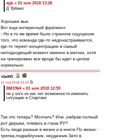
agk » 01 ноя 2018 13:28
Д Урбано:
Хорошее вью.
Вот еще интересный фрагмент:
- Но в то же время было странное ощущение
того, что команда где-то недонастраивается,
где-то теряет концентрацию в самый
неподходящий момент именно в матчах, хотя
на тренировках все вроде бы идет в целом
нормально.
vlad45
-
01 ноя 2018 13:33
BM1964 » 01 ноя 2018 12:59
ни у кого из нас нет возможности изменить
ситуацию в Спартаке
Так что теперь? Молчать? Или ,набрав полный
рот дерьма, плевать в глаза РУ?
Есть люди разные в жизни и в инете.По жизни -
тряпка,подкаблучник, неудачник.Зато в