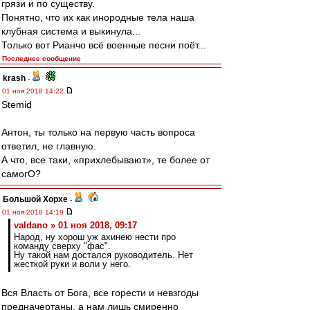
грязи и по существу.
Понятно, что их как инородные тела наша
клубная система и выкинула...
Только вот Рианчо всё военные песни поёт...
Последнее сообщение
krash
-
01 ноя 2018 14:22
Stemid
Антон, ты только на первую часть вопроса
ответил, не главную.
А что, все таки, «прихлебывают», те более от
самогО?
Большой Хорхе
-
01 ноя 2018 14:19
valdano » 01 ноя 2018, 09:17
Народ, ну хорош уж ахинею нести про
команду сверху "фас".
Ну такой нам достался руководитель. Нет
жесткой руки и воли у него.
Вся Власть от Бога, все горести и невзгоды
предначертаны, а нам лишь смиренно