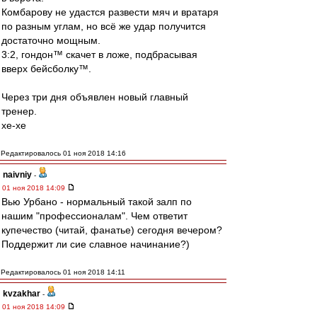
Комбарову не удастся развести мяч и вратаря
по разным углам, но всё же удар получится
достаточно мощным.
3:2, гондон™ скачет в ложе, подбрасывая
вверх бейсболку™.
Через три дня объявлен новый главный
тренер.
хе-хе
Редактировалось 01 ноя 2018 14:16
naivniy
-
01 ноя 2018 14:09
Вью Урбано - нормальный такой залп по
нашим "профессионалам". Чем ответит
купечество (читай, фанатье) сегодня вечером?
Поддержит ли сие славное начинание?)
Редактировалось 01 ноя 2018 14:11
kvzakhar
-
01 ноя 2018 14:09