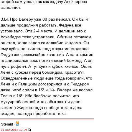
второй сам ушел, так как задачу Алекперова
выполнил.
З.Ы. Про Валеру уже 88 раз пейсал. Он бы и
дальше продолжил работать, Федуна всё
устраивало. Эти 2-4 места. И делишки его с
Асхабадзе тоже устраивали. Сбитым летчиком
он стал, когда задел самолюбие кондома. Он
ему кубок не выиграл под открытие стадиона.
Федун же чрезвычайно хвастлив. А на открытие
планировался весь политический бомонд. А он
нультрофеич. А тут хуяк и кубок, кхе-кхе. Опля,
Лёня с кубком перед бомондом. Красота?!
Осведомленные люди еще тогда говорили, что
Лёня и с Галицким договорился и с Гнидером
даже, чтоб слили в 1/2 и 1/4. Валера же восрал
Тосно в 1/8. Ибо бисболка посчитал, что
мухуяр областной и так обыграют и денег
зажал :) Жирков тогда вообще тока в дела
входил, полгода проработал тока.
Stemid
-
01 ноя 2018 13:29