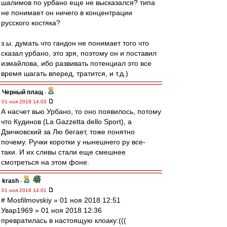
шалимов по урбано еще не высказался? типа
не понимает он ничего в концентрации
русского костяка?
з.ы. думать что гандон не понимает того что
сказал урбано, это зря, поэтому он и поставил
измайлова, ибо развивать потенциал это все
время шагать вперед, тратится, и т.д.)
Черный плащ
-
01 ноя 2018 14:03
А насчет вью Урбано, то оно появилось, потому
что Кудинов (La Gazzetta dello Sport), а
Дзичковский за Лю бегает, тоже понятно
почему. Ручки коротки у нынешнего ру все-
таки. И их сливы стали еще смешнее
смотреться на этом фоне.
krash
-
01 ноя 2018 14:01
# Mosfilmovskiy » 01 ноя 2018 12:51
Увар1969 » 01 ноя 2018 12:36
превратилась в настоящую клоаку:(((