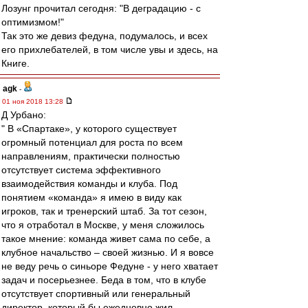
Лозунг прочитал сегодня: "В деградацию - с
оптимизмом!"
Так это же девиз федуна, подумалось, и всех
его прихлебателей, в том числе увы и здесь, на
Книге.
agk
-
01 ноя 2018 13:28
Д Урбано:
" В «Спартаке», у которого существует
огромный потенциал для роста по всем
направлениям, практически полностью
отсутствует система эффективного
взаимодействия команды и клуба. Под
понятием «команда» я имею в виду как
игроков, так и тренерский штаб. За тот сезон,
что я отработал в Москве, у меня сложилось
такое мнение: команда живет сама по себе, а
клубное начальство – своей жизнью. И я вовсе
не веду речь о синьоре Федуне - у него хватает
задач и посерьезнее. Беда в том, что в клубе
отсутствует спортивный или генеральный
директор, который бы ежедневно жил