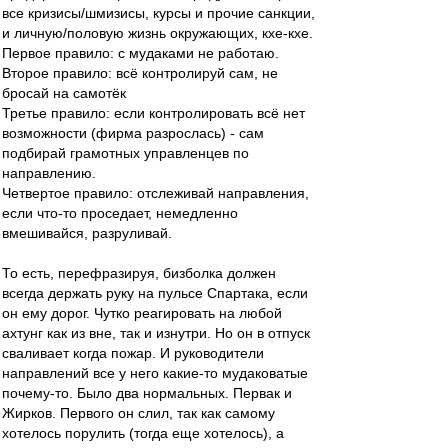
все кризисы/шмизисы, курсы и прочие санкции,
и личную/половую жизнь окружающих, кхе-кхе.
Первое правило: с мудаками не работаю.
Второе правило: всё контролируй сам, не
бросай на самотёк
Третье правило: если контролировать всё нет
возможности (фирма разрослась) - сам
подбирай грамотных управленцев по
направлению.
Четвертое правило: отслеживай направления,
если что-то проседает, немедленно
вмешивайся, разруливай.
То есть, перефразируя, бизболка должен
всегда держать руку на пульсе Спартака, если
он ему дорог. Чутко реагировать на любой
ахтунг как из вне, так и изнутри. Но он в отпуск
сваливает когда пожар. И руководители
направлений все у него какие-то мудаковатые
почему-то. Было два нормальных. Первак и
Жирков. Первого он слил, так как самому
хотелось порулить (тогда еще хотелось), а