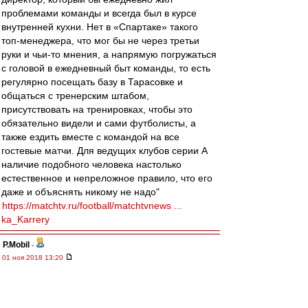
проблемами команды и всегда был в курсе
внутренней кухни. Нет в «Спартаке» такого
топ-менеджера, что мог бы не через третьи
руки и чьи-то мнения, а напрямую погружаться
с головой в ежедневный быт команды, то есть
регулярно посещать базу в Тарасовке и
общаться с тренерским штабом,
присутствовать на тренировках, чтобы это
обязательно видели и сами футболисты, а
также ездить вместе с командой на все
гостевые матчи. Для ведущих клубов серии А
наличие подобного человека настолько
естественное и непреложное правило, что его
даже и объяснять никому не надо"
https://matchtv.ru/football/matchtvnews ...
ka_Karrery
P.Mobil
-
01 ноя 2018 13:20
Да уж....Измайлов научился.......якорь ему в
задницу.... По Кирьякову - самая креативная
мысль. Если он еще раз перее...т Рабинеру -