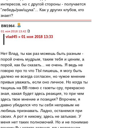
интересов, но с другой стороны - получается
"лебедь/рак/щука"... Как у других клубов, кто
знает?
BM1964
-
01 ноя 2018 13:42
vlad45 » 01 ноя 2018 13:33
Нет Влад, ты как раз можешь быть разным -
порой очень мудрым, таким тебя и ценим, а
порой, как бы сказать... не очень. Я ведь не
говорю про то что ТЫ пишешь, я могу быть
далеко не всегда согласен, но чужое мнение
привык уважать, если оно личное. Но когда ты
тащишь на ВВ говно с газеты сру, прекрасно
зная, какая будет здесь реакция, то при чем
здесь твое мнение и позиция? Впрочем, я
давно убедился что ты себя неправым не
любишь признавать. Ладно, останемся при
своих. А рот я никому, здесь не затыкаю. У
меня нет таких полномочий. Но и не понимаю
почему Вы хотите заткнуть рты ветеранам,