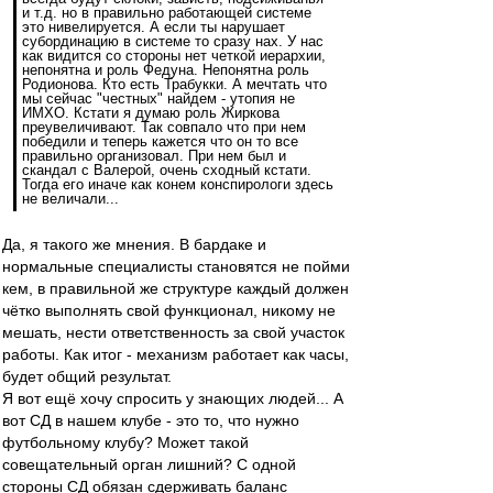
и т.д. но в правильно работающей системе
это нивелируется. А если ты нарушает
субординацию в системе то сразу нах. У нас
как видится со стороны нет четкой иерархии,
непонятна и роль Федуна. Непонятна роль
Родионова. Кто есть Трабукки. А мечтать что
мы сейчас "честных" найдем - утопия не
ИМХО. Кстати я думаю роль Жиркова
преувеличивают. Так совпало что при нем
победили и теперь кажется что он то все
правильно организовал. При нем был и
скандал с Валерой, очень сходный кстати.
Тогда его иначе как конем конспирологи здесь
не величали...
Да, я такого же мнения. В бардаке и
нормальные специалисты становятся не пойми
кем, в правильной же структуре каждый должен
чётко выполнять свой функционал, никому не
мешать, нести ответственность за свой участок
работы. Как итог - механизм работает как часы,
будет общий результат.
Я вот ещё хочу спросить у знающих людей... А
вот СД в нашем клубе - это то, что нужно
футбольному клубу? Может такой
совещательный орган лишний? С одной
стороны СД обязан сдерживать баланс