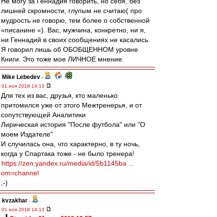
Не могу за Геннадия говорить, но себя, без
лишней скромности, глупым не считаю( про
мудрость не говорю, тем более о собственной
«писанине «). Вас, мужчина, конкретно, ни я,
ни Геннадий в своих сообщениях не касались.
Я говорил лишь об ОБОБЩЕННОМ уровне
Книги. Это тоже мое ЛИЧНОЕ мнение.
Mike Lebedev
-
01 ноя 2018 14:13
Для тех из вас, друзья, кто маленько
притомился уже от этого Межтренерья, и от
сопутствующей Аналитики
Лирическая история "После футбола" или "О
моем Издателе"
И случилась она, что характерно, в ту ночь,
когда у Спартака тоже - не было тренера!
https://zen.yandex.ru/media/id/5b1145ba ...
om=channel
;-)
kvzakhar
-
01 ноя 2018 14:13