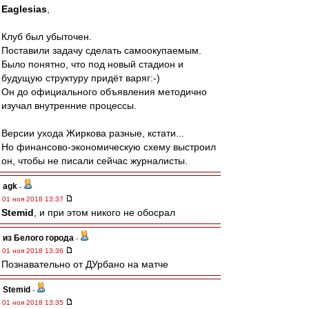
Eaglesias
,
Клуб был убыточен.
Поставили задачу сделать самоокупаемым.
Было понятно, что под новый стадион и
будущую структуру придёт варяг:-)
Он до официального объявления методично
изучал внутренние процессы.
Версии ухода Жиркова разные, кстати...
Но финансово-экономическую схему выстроил
он, чтобы не писали сейчас журналисты.
agk
-
01 ноя 2018 13:37
Stemid
, и при этом никого не обосрал
из Белого города
-
01 ноя 2018 13:36
Познавательно от ДУрбано на матче
Stemid
-
01 ноя 2018 13:35