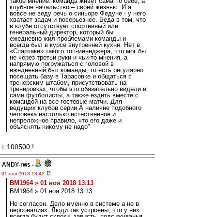
такое мнение: команда живет сама по себе, а
клубное начальство – своей жизнью. И я
вовсе не веду речь о синьоре Федуне - у него
хватает задач и посерьезнее. Беда в том, что
в клубе отсутствует спортивный или
генеральный директор, который бы
ежедневно жил проблемами команды и
всегда был в курсе внутренней кухни. Нет в
«Спартаке» такого топ-менеджера, что мог бы
не через третьи руки и чьи-то мнения, а
напрямую погружаться с головой в
ежедневный быт команды, то есть регулярно
посещать базу в Тарасовке и общаться с
тренерским штабом, присутствовать на
тренировках, чтобы это обязательно видели и
сами футболисты, а также ездить вместе с
командой на все гостевые матчи. Для
ведущих клубов серии А наличие подобного
человека настолько естественное и
непреложное правило, что его даже и
объяснять никому не надо"
+ 100500 !
ANDY-rws
-
01 ноя 2018 13:42
BM1964 » 01 ноя 2018 13:13
BM1964 » 01 ноя 2018 13:13
Не согласен. Дело именно в системе а не в
персоналиях. Люди так устроены, что у них
всегда будут склоки, зависть, подсиживанья