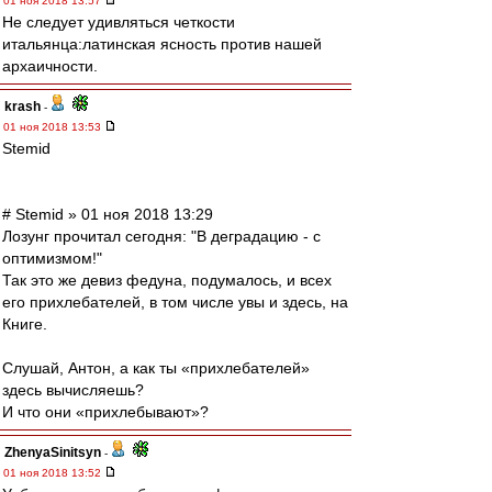
01 ноя 2018 13:57
Не следует удивляться четкости
итальянца:латинская ясность против нашей
архаичности.
krash
-
01 ноя 2018 13:53
Stemid
# Stemid » 01 ноя 2018 13:29
Лозунг прочитал сегодня: "В деградацию - с
оптимизмом!"
Так это же девиз федуна, подумалось, и всех
его прихлебателей, в том числе увы и здесь, на
Книге.
Слушай, Антон, а как ты «прихлебателей»
здесь вычисляешь?
И что они «прихлебывают»?
ZhenyaSinitsyn
-
01 ноя 2018 13:52