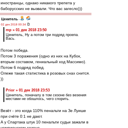
иностранцы, однако никакого трепета у
баборусских не вызвали. Что вас загесло)))
Ценитель
-
02 дек 2018 00:34
mp » 01 дек 2018 23:50
Ценитель, Ну а потом три подряд проепа.
Вась.
Потом победа.
Потом 3 поражения (одно из них на Кубок,
вторым составом, гениальный ход Массимо).
Потом 6 подряд побед.
Олеже такая статистика в розовых снах снится.
))
Prior » 01 дек 2018 23:53
Ценитель, поначалу в том сезоне без везения
местами не обошлось, чего спорить.
Везёт - это когда 110% пенальти на Зе Луише
при счёте 0:1 не дают.
А у Спартака штук 10 пенальти судьи зажали в
чемпионском сезоне.