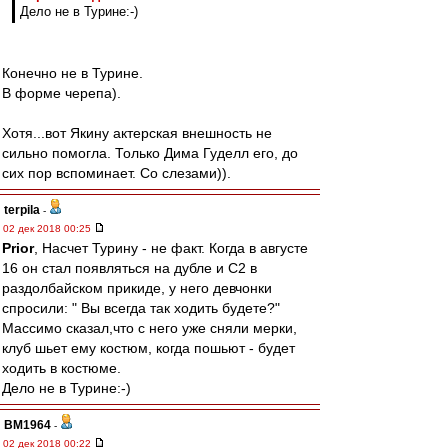
Дело не в Турине:-)
Конечно не в Турине.
В форме черепа).
Хотя...вот Якину актерская внешность не
сильно помогла. Только Дима Гуделл его, до
сих пор вспоминает. Со слезами)).
terpila
-
02 дек 2018 00:25
Prior
, Насчет Турину - не факт. Когда в августе
16 он стал появляться на дубле и С2 в
раздолбайском прикиде, у него девчонки
спросили: " Вы всегда так ходить будете?"
Массимо сказал,что с него уже сняли мерки,
клуб шьет ему костюм, когда пошьют - будет
ходить в костюме.
Дело не в Турине:-)
BM1964
-
02 дек 2018 00:22