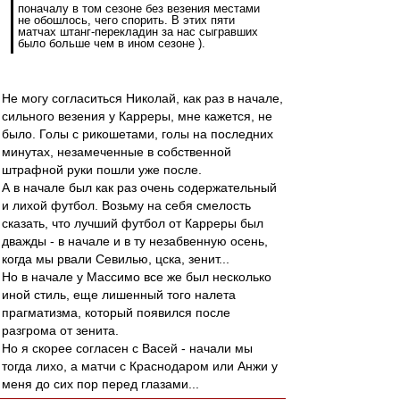
поначалу в том сезоне без везения местами
не обошлось, чего спорить. В этих пяти
матчах штанг-перекладин за нас сыгравших
было больше чем в ином сезоне ).
Не могу согласиться Николай, как раз в начале,
сильного везения у Карреры, мне кажется, не
было. Голы с рикошетами, голы на последних
минутах, незамеченные в собственной
штрафной руки пошли уже после.
А в начале был как раз очень содержательный
и лихой футбол. Возьму на себя смелость
сказать, что лучший футбол от Карреры был
дважды - в начале и в ту незабвенную осень,
когда мы рвали Севилью, цска, зенит...
Но в начале у Массимо все же был несколько
иной стиль, еще лишенный того налета
прагматизма, который появился после
разгрома от зенита.
Но я скорее согласен с Васей - начали мы
тогда лихо, а матчи с Краснодаром или Анжи у
меня до сих пор перед глазами...