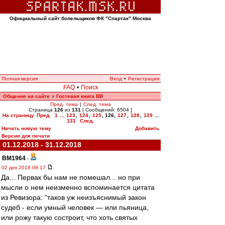
Официальный сайт болельщиков ФК "Спартак" Москва
Полная версия
Вход
•
Регистрация
FAQ
•
Поиск
Общение на сайте
Гостевая книга ВВ
»
Пред. тема
|
След. тема
Страница
126
из
131
[ Сообщений: 6504 ]
На страницу
Пред.
1
...
123
,
124
,
125
,
126
,
127
,
128
,
129
...
131
След.
Начать новую тему
Добавить
Версия для печати
01.12.2018 - 31.12.2018
BM1964
-
02 дек 2018 08:17
Да... Первак бы нам не помешал... но при
мысли о нем неизменно вспоминается цитата
из Ревизора: "таков уж неизъяснимый закон
судеб - если умный человек — или пьяница,
или рожу такую состроит, что хоть святых