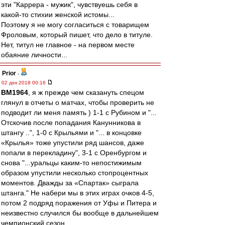
эти "Каррера - мужик", чувствуешь себя в
какой-то стихии женской истомы...
Поэтому я не могу согласиться с товарищем
Фроловым, который пишет, что дело в титуле.
Нет, титул не главное - на первом месте
обаяние личности...
Prior
-
02 дек 2018 00:16
BM1964
, я ж прежде чем сказануть спецом
глянул в отчеты о матчах, чтобы проверить не
подводит ли меня память ) 1-1 с Рубином и "...
Отскочив после попадания Канунникова в
штангу ..", 1-0 с Крыльями и "... в концовке
«Крылья» тоже упустили ряд шансов, даже
попали в перекладину", 3-1 с Оренбургом и
снова "...уральцы каким-то непостижимым
образом упустили несколько стопроцентных
моментов. Дважды за «Спартак» сыграла
штанга." Не набери мы в этих играх очков 4-5,
потом 2 подряд поражения от Уфы и Питера и
неизвестно случился бы вообще в дальнейшем
чемпионский сезон.