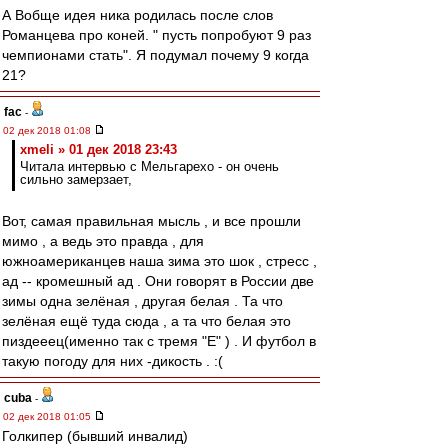
А Вобще идея ника родилась после слов
Романцева про коней. " пусть попробуют 9 раз
чемпионами стать". Я подумал почему 9 когда
21?
fac
-
02 дек 2018 01:08
xmeli » 01 дек 2018 23:43
Читала интервью с Мельгарехо - он очень
сильно замерзает,
Вот, самая правильная мысль , и все прошли
мимо , а ведь это правда , для
южноамериканцев наша зима это шок , стресс ,
ад -- кромешный ад . Они говорят в России две
зимы одна зелёная , другая белая . Та что
зелёная ещё туда сюда , а та что белая это
пиздееец(именно так с тремя "Е" ) . И футбол в
такую погоду для них -дикость . :(
cuba
-
02 дек 2018 01:05
Голкипер (бывший инвалид)