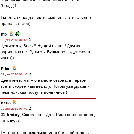
"бред"))
Ты, кстати, когда ник-то сменишь, а то стыдно,
право, за тебя).
mp
-
02 дек 2018 00:43
Ценитель
, Вась!!! Ну дай шанс!!! Других
вариантов нет.Гунько и Бушманов ждут своего
часа)))
Prior
-
02 дек 2018 00:40
Ценитель
, мы ж о начале сезона, в первой
трети скорее нам везло ). Потом уже драйв и
чемпионская поступь появились ).
Kerk
-
02 дек 2018 00:40
21-kratny
, Скала еще. Да и Рианчо иностранец
хоть куда.
Тут опять перекладывание с больной головы