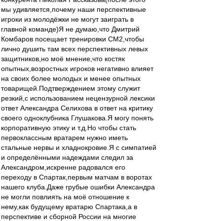
мы удивляется,почему наши перспективные
игроки из молодёжки не могут заиграть в
главной команде)Я не думаю,что Дмитрий
Комбаров посещает тренировки СМ2,чтобы
лично душить там всех перспективных левых
защитников,но моё мнение,что костяк
опытных,возростных игроков негативно влияет
на своих более молодых и менее опытных
товарищей.Подтверждением этому служит
резкий,с использованием нецензурной лексики
ответ Александра Селихова в ответ на критику
своего одноклубника Глушакова.Я могу понять
корпоративную этику и т.д.Но чтобы стать
первоклассным вратарем нужно иметь
стальные нервы и хладнокровие.Я с симпатией
и определёнными надеждами следил за
Александром,искренне радовался его
переходу в Спартак,первым матчам в воротах
нашего клуба.Даже грубые ошибки Александра
не могли повлиять на моё отношение к
нему,как будущему вратарю Спартака,а в
перспективе и сборной России на многие