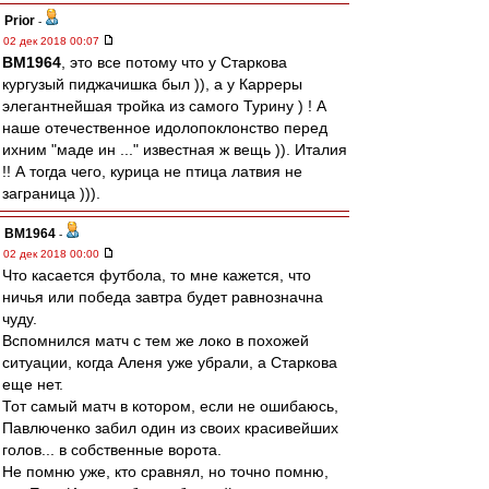
Prior
-
02 дек 2018 00:07
BM1964
, это все потому что у Старкова
кургузый пиджачишка был )), а у Карреры
элегантнейшая тройка из самого Турину ) ! А
наше отечественное идолопоклонство перед
ихним "маде ин ..." известная ж вещь )). Италия
!! А тогда чего, курица не птица латвия не
заграница ))).
BM1964
-
02 дек 2018 00:00
Что касается футбола, то мне кажется, что
ничья или победа завтра будет равнозначна
чуду.
Вспомнился матч с тем же локо в похожей
ситуации, когда Аленя уже убрали, а Старкова
еще нет.
Тот самый матч в котором, если не ошибаюсь,
Павлюченко забил один из своих красивейших
голов... в собственные ворота.
Не помню уже, кто сравнял, но точно помню,