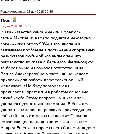
Редактировалось 02 дек 2018 00:36
Пуэр
-
02 дек 2018 00:32
ВВ как известно книга мнений.Поделюсь
своим.Многие из нас (по подчетам некоторых
сокнижников около 90%),в том числе и я
связываем проблемы в достижении спортивных
результатов любимой команды с тем,что
руководство во главе с Леонидом Федуном(кто
то берет выше и называет ответственным
Вагиза Алекперова)не может или не желает
привлечь для работы профессиональный
менеджмент.Не буду повторяться и
предьявлять претензии к работам основных
служб клуба.Этому вопросу на книге и так
уделялось достаточно внимания. Я бы хотел
уделить внимание на реакцию происходящих
событий наших игроков в соцсетях.Сначала
смахивающее на дедавщину высказывание
Андрея Ещенко в адрес своего более молодого
конкурента Николая Рассказова(после этого