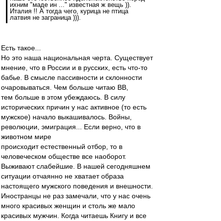
ихним "маде ин ..." известная ж вещь )).
Италия !! А тогда чего, курица не птица
латвия не заграница ))).
Есть такое...
Но это наша национальная черта. Существует
мнение, что в России и в русских, есть что-то
бабье. В смысле пассивности и склонности
очаровываться. Чем больше читаю ВВ,
тем больше в этом убеждаюсь. В силу
исторических причин у нас активное (то есть
мужское) начало выкашивалось. Войны,
революции, эмиграция... Если верно, что в
животном мире
происходит естественный отбор, то в
человеческом обществе все наоборот.
Выживают слабейшие. В нашей сегодняшнем
ситуации отчаянно не хватает образа
настоящего мужского поведения и внешности.
Иностранцы не раз замечали, что у нас очень
много красивых женщин и столь же мало
красивых мужчин. Когда читаешь Книгу и все