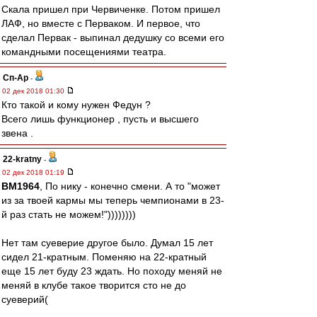
Скала пришел при Червиченке. Потом пришел
ЛАФ, но вместе с Перваком. И первое, что
сделал Первак - выпинал дедушку со всеми его
командными посещениями театра.
Сп-Ар
-
02 дек 2018 01:30
Кто такой и кому нужен Федун ?
Всего лишь функционер , пусть и высшего
звена .
22-kratny
-
02 дек 2018 01:19
BM1964
, По нику - конечно смени. А то "может
из за твоей кармы мы теперь чемпионами в 23-
й раз стать не можем!"))))))))
Нет там суеверие другое было. Думал 15 лет
сидел 21-кратным. Поменяю на 22-кратный
еще 15 лет буду 23 ждать. Но походу меняй не
меняй в клубе такое творится сто не до
суеверий(