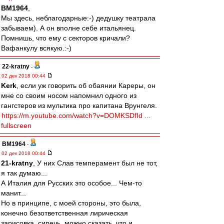
BM1964
,
Мы здесь, неблагодарные:-) дедушку театрала
забываем). А он вполне себе итальянец.
Помнишь, что ему с секторов кричали?
Вафанкулу всякую.:-)
22-kratny
-
02 дек 2018 00:44
Kerk
, если уж говорить об обаянии Кареры, он
мне со своим носом напомнил одного из
гангстеров из мультика про капитана Врунгеля.
https://m.youtube.com/watch?v=DOMKSDfId ...
fullscreen
BM1964
-
02 дек 2018 00:44
21-kratny
, У них Слав темперамент был не тот,
я так думаю...
А Италия для Русских это особое... Чем-то
манит...
Но в принципе, с моей стороны, это была,
конечно безответственная лирическая
зарисовка, сиречь, можно сказать, что и