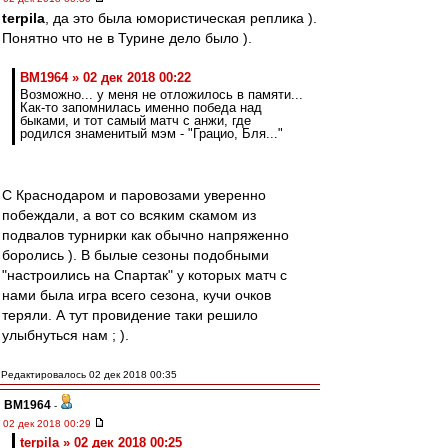
terpila
, да это была юмористическая реплика ).
Понятно что не в Турине дело было ).
BM1964 » 02 дек 2018 00:22
Возможно... у меня не отложилось в памяти...
Как-то запомнилась именно победа над
быками, и тот самый матч с анжи, где
родился знаменитый мэм - "Грацио, Бля..."
С Краснодаром и паровозами уверенно
побеждали, а вот со всяким скамом из
подвалов турнирки как обычно напряженно
боролись ). В былые сезоны подобными
"настроились на Спартак" у которых матч с
нами была игра всего сезона, кучи очков
теряли. А тут провидение таки решило
улыбнуться нам ; ).
Редактировалось 02 дек 2018 00:35
BM1964
-
02 дек 2018 00:29
terpila » 02 дек 2018 00:25