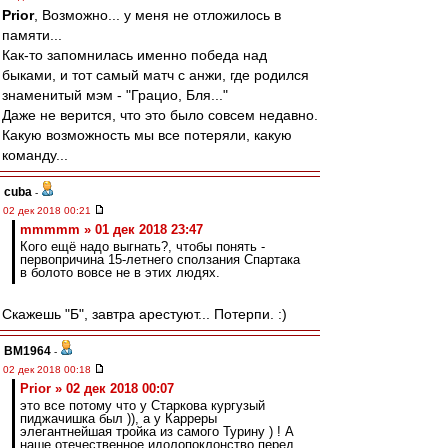
Prior
, Возможно... у меня не отложилось в
памяти...
Как-то запомнилась именно победа над
быками, и тот самый матч с анжи, где родился
знаменитый мэм - "Грацио, Бля..."
Даже не верится, что это было совсем недавно.
Какую возможность мы все потеряли, какую
команду...
cuba
-
02 дек 2018 00:21
mmmmm » 01 дек 2018 23:47
Кого ещё надо выгнать?, чтобы понять -
первопричина 15-летнего сползания Спартака
в болото вовсе не в этих людях.
Скажешь "Б", завтра арестуют... Потерпи. :)
BM1964
-
02 дек 2018 00:18
Prior » 02 дек 2018 00:07
это все потому что у Старкова кургузый
пиджачишка был )), а у Карреры
элегантнейшая тройка из самого Турину ) ! А
наше отечественное идолопоклонство перед