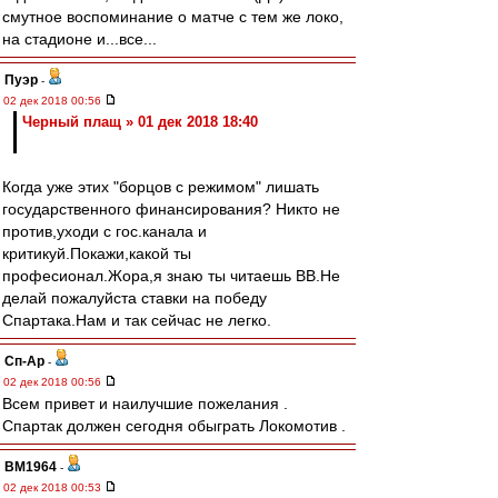
смутное воспоминание о матче с тем же локо,
на стадионе и...все...
Пуэр
-
02 дек 2018 00:56
Черный плащ » 01 дек 2018 18:40
Когда уже этих "борцов с режимом" лишать
государственного финансирования? Никто не
против,уходи с гос.канала и
критикуй.Покажи,какой ты
професионал.Жора,я знаю ты читаешь ВВ.Не
делай пожалуйста ставки на победу
Спартака.Нам и так сейчас не легко.
Сп-Ар
-
02 дек 2018 00:56
Всем привет и наилучшие пожелания .
Спартак должен сегодня обыграть Локомотив .
BM1964
-
02 дек 2018 00:53