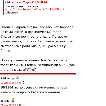
21-kratny » 02 дек 2018 00:44
про капитана Врунгеля.
https://m.youtube.com/watch?v=DOMKSDfId
...
fullscreen
Смешной фрагмент, но...все таки нет. Каррера
не комический, а драматический герой.
Спагетти вестерн - вот его жанр. По моему я
писал, как-то, что они с Карпиным отлично бы
смотрелись в роли Блонди и Туко в ХПЗ у
Леоне.
По нику - конечно смени. А то "может из за
твоей кармы мы теперь чемпионами в 23-й раз
стать не можем!"))))))))
22-kratny
-
02 дек 2018 00:49
BM1964
, из-за суеверия не менял. Теперь
наверное попрошу Виталия поменять.
terpila
-
02 дек 2018 00:49