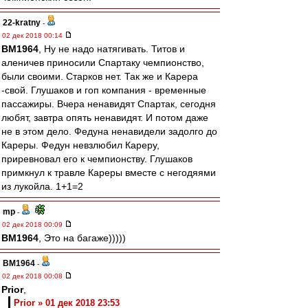
22-kratny
-
02 дек 2018 00:14
BM1964
, Ну не надо натягивать. Титов и
аленичев приносили Спартаку чемпионство,
были своими. Старков нет. Так же и Карера
-свой. Глушаков и гоп компания - временные
пассажиры. Вчера ненавидят Спартак, сегодня
любят, завтра опять ненавидят. И потом даже
не в этом дело. Федуна ненавидели задолго до
Кареры. Федун невзлюбил Кареру,
приревновал его к чемпионству. Глушаков
примкнул к травле Кареры вместе с негодяями
из лукойла. 1+1=2
mp
-
02 дек 2018 00:09
BM1964
, Это на багаже)))))
BM1964
-
02 дек 2018 00:08
Prior
,
Prior » 01 дек 2018 23:53