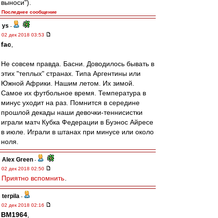
выноси").
Последнее сообщение
ys
-
02 дек 2018 03:53
fac
,
Не совсем правда. Басни. Доводилось бывать в
этих "теплых" странах. Типа Аргентины или
Южной Африки. Нашим летом. Их зимой.
Самое их футбольное время. Температура в
минус уходит на раз. Помнится в середине
прошлой декады наши девочки-теннисистки
играли матч Кубка Федерации в Буэнос Айресе
в июле. Играли в штанах при минусе или около
ноля.
Alex Green
-
02 дек 2018 02:50
Приятно вспомнить
.
terpila
-
02 дек 2018 02:16
BM1964
,