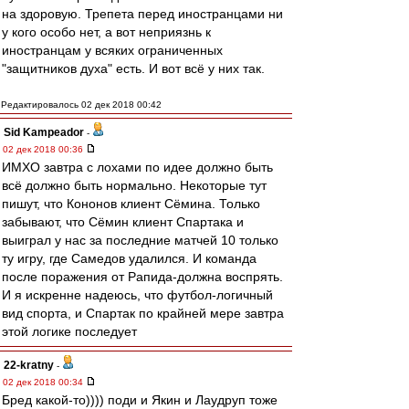
на здоровую. Трепета перед иностранцами ни
у кого особо нет, а вот неприязнь к
иностранцам у всяких ограниченных
"защитников духа" есть. И вот всё у них так.
Редактировалось 02 дек 2018 00:42
Sid Kampeador
-
02 дек 2018 00:36
ИМХО завтра с лохами по идее должно быть
всё должно быть нормально. Некоторые тут
пишут, что Кононов клиент Сёмина. Только
забывают, что Сёмин клиент Спартака и
выиграл у нас за последние матчей 10 только
ту игру, где Самедов удалился. И команда
после поражения от Рапида-должна воспрять.
И я искренне надеюсь, что футбол-логичный
вид спорта, и Спартак по крайней мере завтра
этой логике последует
22-kratny
-
02 дек 2018 00:34
Бред какой-то)))) поди и Якин и Лаудруп тоже