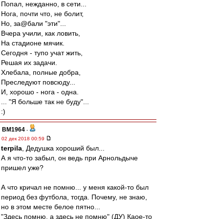
Попал, нежданно, в сети...
Нога, почти что, не болит,
Но, за@бали "эти"...
Вчера учили, как ловить,
На стадионе мячик.
Сегодня - тупо учат жить,
Решая их задачи.
Хлебала, полные добра,
Преследуют повсюду...
И, хорошо - нога - одна.
... "Я больше так не буду"...
:)
BM1964
-
02 дек 2018 00:59
terpila
, Дедушка хороший был...
А я что-то забыл, он ведь при Арнольдыче
пришел уже?
А что кричал не помню... у меня какой-то был
период без футбола, тогда. Почему, не знаю,
но в этом месте белое пятно...
"Здесь помню, а здесь не помню" (ДУ) Каое-то