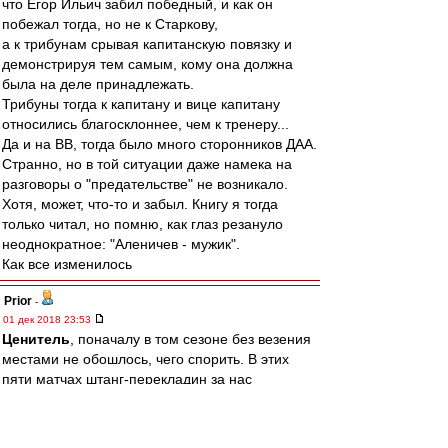
что Егор Ильич забил победный, и как он
побежал тогда, но не к Старкову,
а к трибунам срывая капитанскую повязку и
демонстрируя тем самым, кому она должна
была на деле принадлежать.
Трибуны тогда к капитану и вице капитану
относились благосклоннее, чем к тренеру...
Да и на ВВ, тогда было много сторонников ДАА.
Странно, но в той ситуации даже намека на
разговоры о "предательстве" не возникало.
Хотя, может, что-то и забыл. Книгу я тогда
только читал, но помню, как глаз резануло
неоднократное: "Аленичев - мужик".
Как все изменилось
Prior
-
01 дек 2018 23:53
Ценитель
, поначалу в том сезоне без везения
местами не обошлось, чего спорить. В этих
пяти матчах штанг-перекладин за нас
сыгравших было больше чем в ином сезоне ).
mp
-