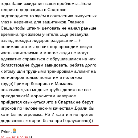
годы.Ваши ожидания-ваши проблемы...Если
теория о дедовщина в Спартаке
подтвердится,то ждём к сожалению выпученых
глаз и нервняка для защитников.Главное
Саша,чтобы штанги целовать не начал раньше
времени,при живом учителе.Ещё резанула
взгляд походка лидеров раздевалки....Я
понимаю,что мы до сих пор проходим дикую
часть капитализма и многие люди не могут
адекватно справиться с обрушившимся на них
богатством(не будем завидовать, ребята долго
к этому шли трудными тренировками,лимит на
легионеров только помог им в нелегком
труде)Пример Кокорина и Мамаева
показывает,что медные трубы далеко не все
преодаляют.И моралистам наверное
прийдется свыкнуться,что в Спартак не берут
игроков по человеческим качествам.Брали бы
хотя бы по игровым...PS И кстати,я не против
дедовщины,которая была при Горлуковиче)))
Prior
-
02 дек 2018 00:30