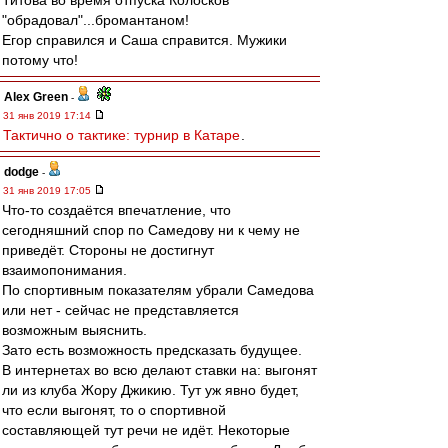
Титова во время отпуска Колосков
"обрадовал"...бромантаном!
Егор справился и Саша справится. Мужики
потому что!
Alex Green
-
31 янв 2019 17:14
Тактично о тактике: турнир в Катаре
.
dodge
-
31 янв 2019 17:05
Что-то создаётся впечатление, что
сегодняшний спор по Самедову ни к чему не
приведёт. Стороны не достигнут
взаимопонимания.
По спортивным показателям убрали Самедова
или нет - сейчас не представляется
возможным выяснить.
Зато есть возможность предсказать будущее.
В интернетах во всю делают ставки на: выгонят
ли из клуба Жору Джикию. Тут уж явно будет,
что если выгонят, то о спортивной
составляющей тут речи не идёт. Некоторые