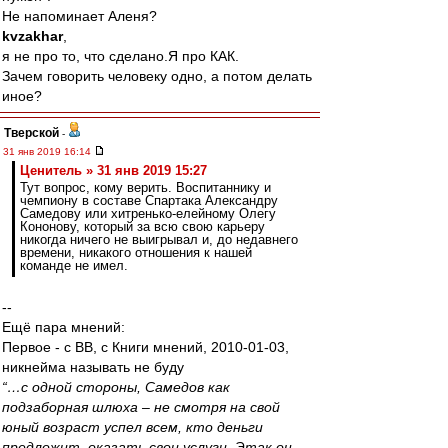
Не напоминает Аленя?
kvzakhar
,
я не про то, что сделано.Я про КАК.
Зачем говорить человеку одно, а потом делать
иное?
Тверской
-
31 янв 2019 16:14
Ценитель » 31 янв 2019 15:27
Тут вопрос, кому верить. Воспитаннику и
чемпиону в составе Спартака Александру
Самедову или хитренько-елейному Олегу
Кононову, который за всю свою карьеру
никогда ничего не выигрывал и, до недавнего
времени, никакого отношения к нашей
команде не имел.
--
Ещё пара мнений:
Первое - с ВВ, с Книги мнений, 2010-01-03,
никнейма называть не буду
“…с одной стороны, Самедов как
подзаборная шлюха – не смотря на свой
юный возраст успел всем, кто деньги
предложит, оказать свои услуги. Этак он