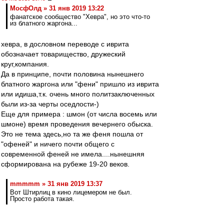
МосфОлд » 31 янв 2019 13:22
фанатское сообщество "Хевра", но это что-то
из блатного жаргона...
хевра, в дословном переводе с иврита
обозначает товарищество, дружеский
круг,компания.
Да в принципе, почти половина нынешнего
блатного жаргона или "фени" пришло из иврита
или идиша,т.к. очень много политзаключенных
были из-за черты оседлости-)
Еще для примера : шмон (от числа восемь или
шмоне) время проведения вечернего обыска.
Это не тема здесь,но та же феня пошла от
"офеней" и ничего почти общего с
современной феней не имела....нынешняя
сформирована на рубеже 19-20 веков.
mmmmm » 31 янв 2019 13:37
Вот Штирлиц в кино лицемером не был.
Просто работа такая.