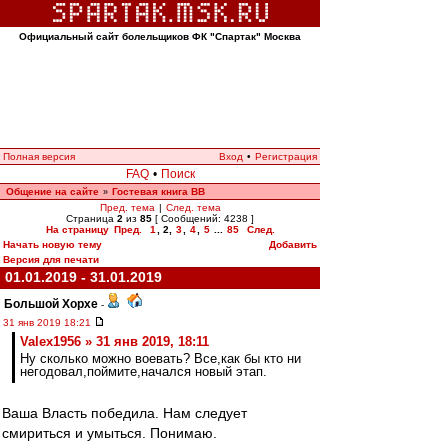
Официальный сайт болельщиков ФК "Спартак" Москва
Полная версия
Вход
•
Регистрация
FAQ
•
Поиск
Общение на сайте
Гостевая книга ВВ
»
Пред. тема
|
След. тема
Страница
2
из
85
[ Сообщений: 4238 ]
На страницу
Пред.
1
,
2
,
3
,
4
,
5
...
85
След.
Начать новую тему
Добавить
Версия для печати
01.01.2019 - 31.01.2019
Большой Хорхе
-
31 янв 2019 18:21
Valex1956 » 31 янв 2019, 18:11
Ну сколько можно воевать? Все,как бы кто ни
негодовал,поймите,начался новый этап.
Ваша Власть победила. Нам следует
смириться и умыться. Понимаю.