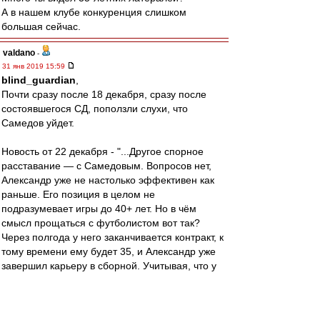
А в нашем клубе конкуренция слишком
большая сейчас.
valdano
-
31 янв 2019 15:59
blind_guardian
,
Почти сразу после 18 декабря, сразу после
состоявшегося СД, поползли слухи, что
Самедов уйдет.
Новость от 22 декабря - "...Другое спорное
расставание — с Самедовым. Вопросов нет,
Александр уже не настолько эффективен как
раньше. Его позиция в целом не
подразумевает игры до 40+ лет. Но в чём
смысл прощаться с футболистом вот так?
Через полгода у него заканчивается контракт, к
тому времени ему будет 35, и Александр уже
завершил карьеру в сборной. Учитывая, что у
него есть успешный бизнес, не факт, что он
вообще собирался продолжить карьеру. Так
почему бы не расстаться красиво со своим