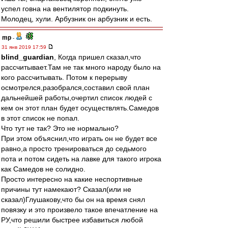
успел говна на вентилятор подкинуть.
Молодец, хули. Арбузник он арбузник и есть.
mp
-
31 янв 2019 17:59
blind_guardian
, Когда пришел сказал,что
рассчитывает.Там не так много народу было на
кого рассчитывать. Потом к перерыву
осмотрелся,разобрался,составил свой план
дальнейшей работы,очертил список людей с
кем он этот план будет осуществлять.Самедов
в этот список не попал.
Что тут не так? Это не нормально?
При этом объяснил,что играть он не будет все
равно,а просто тренироваться до седьмого
пота и потом сидеть на лавке для такого игрока
как Самедов не солидно.
Просто интересно на какие неспортивные
причины тут намекают? Сказал(или не
сказал)Глушакову,что бы он на время снял
повязку и это произвело такое впечатление на
РУ,что решили быстрее избавиться любой