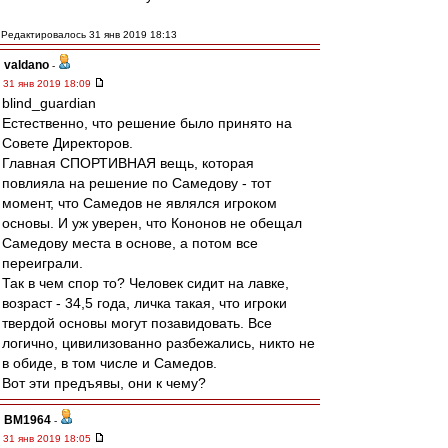
Редактировалось 31 янв 2019 18:13
valdano
-
31 янв 2019 18:09
blind_guardian
Естественно, что решение было принято на
Совете Директоров.
Главная СПОРТИВНАЯ вещь, которая
повлияла на решение по Самедову - тот
момент, что Самедов не являлся игроком
основы. И уж уверен, что Кононов не обещал
Самедову места в основе, а потом все
переиграли.
Так в чем спор то? Человек сидит на лавке,
возраст - 34,5 года, личка такая, что игроки
твердой основы могут позавидовать. Все
логично, цивилизованно разбежались, никто не
в обиде, в том числе и Самедов.
Вот эти предъявы, они к чему?
BM1964
-
31 янв 2019 18:05