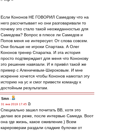
Если Кононов НЕ ГОВОРИЛ Самедову что на
него расcчитывает но они разговаривали то
почему это стало такой неожиданностью для
Самедова? Вопрос в плюсе ли Самедов и
Попов меня не интересует. От слова совсем.
Они больше не игроки Спартака. А Олег
Кононов тренер Спаратка. И эта история
просто подтверждает для меня что Кононову
это решение навязали. И я привёл такой же
пример с Аленичевым-Широковым. И мне
искренне хочется чтобы Кононов намотал эту
историю на ус и смог привести команду к
достойным результатам.
Smn
-
31 янв 2019 17:45
Специально зашел почитать ВВ, хотя это
делаю все реже, после интервью Самеда. Воот
она где жизнь, какое оживление.) Всем
карероверам раздали сладкие булочки от