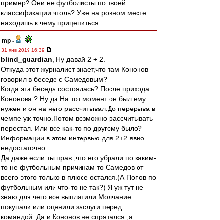
пример? Они не футболисты по твоей
классификации чтоль? Уже на ровном месте
находишь к чему прицепиться
mp
-
31 янв 2019 16:39
blind_guardian
, Ну давай 2 + 2.
Откуда этот журналист знает,что там Кононов
говорил в беседе с Самедовым?
Когда эта беседа состоялась? После прихода
Кононова ? Ну да.На тот момент он был ему
нужен и он на него рассчитывал.До перерыва в
чемпе уж точно.Потом возможно рассчитывать
перестал. Или все как-то по другому было?
Информации в этом интервью для 2+2 явно
недостаточно.
Да даже если ты прав ,что его убрали по каким-
то не футбольным причинам то Самедов от
всего этого только в плюсе остался.(А Попов по
футбольным или что-то не так?) Я уж тут не
знаю для чего все выплатили.Молчание
покупали или оценили заслуги перед
командой. Да и Кононов не спрятался ,а