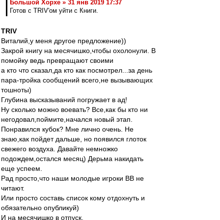
Большой Хорхе » 31 янв 2019 17:37
Готов с TRIV'ом уйти с Книги.
TRIV
Виталий,у меня другое предложение))
Закрой книгу на месячишко,чтобы охолонули. В
помойку ведь превращают своими
а кто что сказал,да кто как посмотрел...за день
пара-тройка сообщений всего,не вызывающих
тошноты)
Глубина высказываний погружает в ад!
Ну сколько можно воевать? Все,как бы кто ни
негодовал,поймите,начался новый этап.
Понравился кубок? Мне лично очень. Не
знаю,как пойдет дальше, но появился глоток
свежего воздуха. Давайте немножко
подождем,остался месяц) Дерьма накидать
еще успеем.
Рад просто,что наши молодые игроки ВВ не
читают.
Или просто составь список кому отдохнуть и
обязательно опубликуй)
И на месячишко в отпуск.