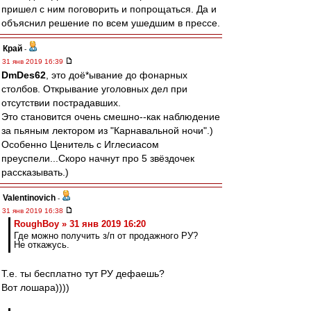
пришел с ним поговорить и попрощаться. Да и
объяснил решение по всем ушедшим в прессе.
Край
-
31 янв 2019 16:39
DmDes62
, это доё*ывание до фонарных
столбов. Открывание уголовных дел при
отсутствии пострадавших.
Это становится очень смешно--как наблюдение
за пьяным лектором из "Карнавальной ночи".)
Особенно Ценитель с Иглесиасом
преуспели...Скоро начнут про 5 звёздочек
рассказывать.)
Valentinovich
-
31 янв 2019 16:38
RoughBoy » 31 янв 2019 16:20
Где можно получить з/п от продажного РУ?
Не откажусь.
Т.е. ты бесплатно тут РУ дефаешь?
Вот лошара))))