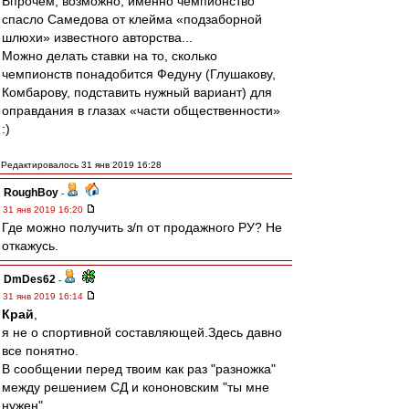
Впрочем, возможно, именно чемпионство
спасло Самедова от клейма «подзаборной
шлюхи» известного авторства...
Можно делать ставки на то, сколько
чемпионств понадобится Федуну (Глушакову,
Комбарову, подставить нужный вариант) для
оправдания в глазах «части общественности»
:)
Редактировалось 31 янв 2019 16:28
RoughBoy
-
31 янв 2019 16:20
Где можно получить з/п от продажного РУ? Не
откажусь.
DmDes62
-
31 янв 2019 16:14
Край
,
я не о спортивной составляющей.Здесь давно
все понятно.
В сообщении перед твоим как раз "разножка"
между решением СД и кононовским "ты мне
нужен".