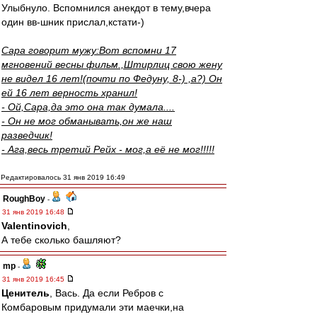
Улыбнуло. Вспомнился анекдот в тему,вчера
один вв-шник прислал,кстати-)
Сара говорит мужу:Вот вспомни 17
мгновений весны фильм.,Штирлиц свою жену
не видел 16 лет!(почти по Федуну, 8-) ,а?) Он
ей 16 лет верность хранил!
- Ой,Сара,да это она так думала....
- Он не мог обманывать,он же наш
разведчик!
- Ага,весь третий Рейх - мог,а её не мог!!!!!
Редактировалось 31 янв 2019 16:49
RoughBoy
-
31 янв 2019 16:48
Valentinovich
,
А тебе сколько башляют?
mp
-
31 янв 2019 16:45
Ценитель
, Вась. Да если Ребров с
Комбаровым придумали эти маечки,на