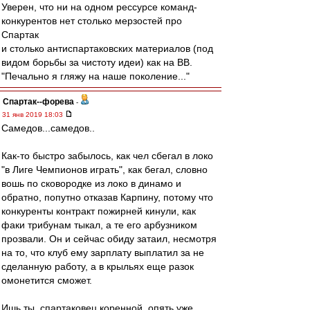
Уверен, что ни на одном рессурсе команд-
конкурентов нет столько мерзостей про
Спартак
и столько антиспартаковских материалов (под
видом борьбы за чистоту идеи) как на ВВ.
"Печально я гляжу на наше поколение..."
Cпартак--форева
-
31 янв 2019 18:03
Самедов...самедов..
Как-то быстро забылось, как чел сбегал в локо
"в Лиге Чемпионов играть", как бегал, словно
вошь по сковородке из локо в динамо и
обратно, попутно отказав Карпину, потому что
конкуренты контракт пожирней кинули, как
факи трибунам тыкал, а те его арбузником
прозвали. Он и сейчас обиду затаил, несмотря
на то, что клуб ему зарплату выплатил за не
сделанную работу, а в крыльях еще разок
омонетится сможет.
Ишь ты, спартаковец коренной, опять уже