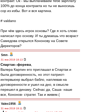
контракт. Ок - мы выплачиваем тебе зарплату
100% до конца контракта но ты не выносишь
сор из избы. Вот и вся картина.
# valdano
При чём здесь игрок основы? Где я хоть слово
написал про основу. И ты думаешь что возраст
Самедова открылся Кононову на Совете
Директоров?
Smn
-
31 янв 2019 18:13
Cпартак--форева
,
Валера Карпин его приглашал в Спартак и
была договоренность, но этот патриот-
интервьюер выбрал бабло, наплевав на
договоренности и ушел на дно, в смысле
перешел в динаму. Сейчас да, Саша- наше
все, Кононов- стратег. Так и живем.(
Valex1956
-
31 янв 2019 18:11