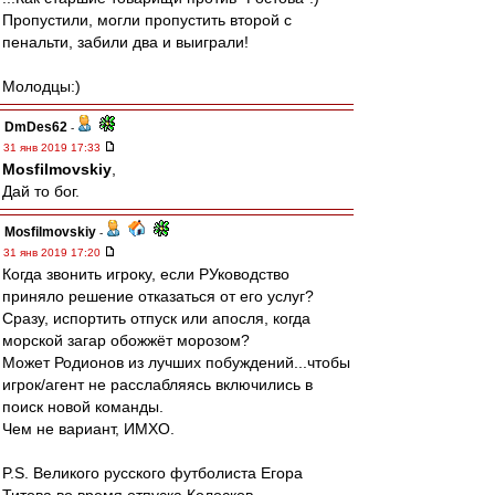
Пропустили, могли пропустить второй с
пенальти, забили два и выиграли!
Молодцы:)
DmDes62
-
31 янв 2019 17:33
Mosfilmovskiy
,
Дай то бог.
Mosfilmovskiy
-
31 янв 2019 17:20
Когда звонить игроку, если РУководство
приняло решение отказаться от его услуг?
Сразу, испортить отпуск или апосля, когда
морской загар обожжёт морозом?
Может Родионов из лучших побуждений...чтобы
игрок/агент не расслабляясь включились в
поиск новой команды.
Чем не вариант, ИМХО.
P.S. Великого русского футболиста Егора