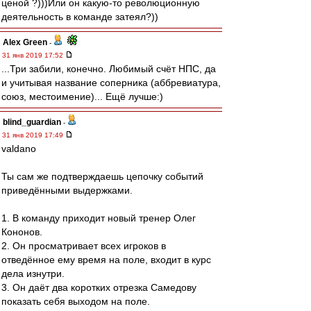
ценой ?)))Или он какую-то революционную
деятельность в команде затеял?))
Alex Green
-
31 янв 2019 17:52
...Три забили, конечно. Любимый счёт НПС, да
и учитывая название соперника (аббревиатура,
союз, местоимение)... Ещё лучше:)
blind_guardian
-
31 янв 2019 17:49
valdano
Ты сам же подтверждаешь цепочку событий
приведёнными выдержками.
1. В команду приходит новый тренер Олег
Кононов.
2. Он просматривает всех игроков в
отведённое ему время на поле, входит в курс
дела изнутри.
3. Он даёт два коротких отрезка Самедову
показать себя выходом на поле.