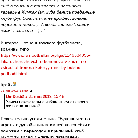
ещё в конюшне поиграет, а закончит
карьеру в Химках (эх, куда делись преданные
клубу футболисты, а не профессионалы
перекати-поле…). А когда-то его “нашим
всем” называли. : )…”
И второе – от зенитовского футболиста,
вражины типо
https://www.rusfootball.info/pliga/1146534995-
luka-dzhordzhevich-o-kononove-v-zhizni-ne-
vstrechal-trenera-kotoryy-mne-by-bolshe-
podhodil.html
Край
-
31 янв 2019 15:59
DmDes62 » 31 янв 2019, 15:46
Зачем показательно избавляться от своего
же воспитанника?
Показательно уважительно. "Будешь честно
играть, с душой--выплатим всё до копейки и
поможем с переходом в приличный клуб".
Много ты видел 35-летних латералей?