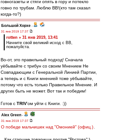
говногазеты и стяги опять в гору и потекло
говно по трубам. Люблю ВВ!(кто там сказал
когда-то?)
Большой Хорхе
-
31 янв 2019 17:37
rotten » 31 янв 2019, 13:41
Начните свой великий исход с ВВ,
пожалуйста.
Во-от, это правильный подход! Сначала
уёбывайте с трибун со своим Мнением Не
Совпадающим с Генеральной Линией Партии,
а теперь и с Книги мненией тоже уёбывайте,
потому что есть только Правильное Мнение. И
других быть не может. Вот так и победим!
Готов с
TRIV
'ом уйти с Книги. :))
Alex Green
-
31 янв 2019 17:37
О победе мальчишек над "Омонией" (офиц.)
.
...Как старшие товарищи против "Ростова":)