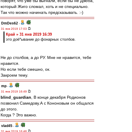
говорят, что уже бы выгнали, если бы не Дзюба,
который Жиго сломал, хоть и не специально.
Так что можно начинать предсказывать. :-)
DmDes62
-
31 янв 2019 17:03
Край » 31 янв 2019 16:39
это доё*ывание до фонарных столбов.
Не до столбов, а до РУ. Мне не нравится, тебе
нравится.
Но если тебе смешно, ок.
Закроем тему.
mp
-
31 янв 2019 16:49
blind_guardian
, В конце декабря Родионов
позвонил Самедову.А с Кононовым он общался
до этого.
Когда ? Это важно.
vlad45
-
31 янв 2019 16:48