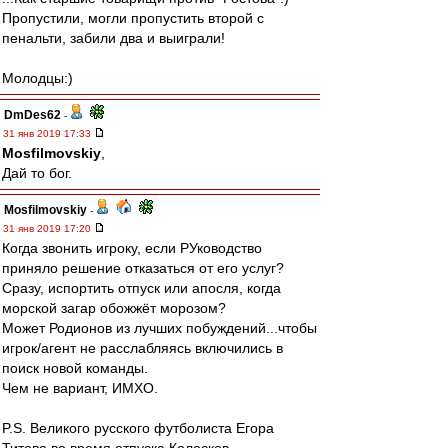
Пропустили, могли пропустить второй с
пенальти, забили два и выиграли!
Молодцы:)
DmDes62
-
31 янв 2019 17:33
Mosfilmovskiy
,
Дай то бог.
Mosfilmovskiy
-
31 янв 2019 17:20
Когда звонить игроку, если РУководство
приняло решение отказаться от его услуг?
Сразу, испортить отпуск или апосля, когда
морской загар обожжёт морозом?
Может Родионов из лучших побуждений...чтобы
игрок/агент не расслабляясь включились в
поиск новой команды.
Чем не вариант, ИМХО.
P.S. Великого русского футболиста Егора