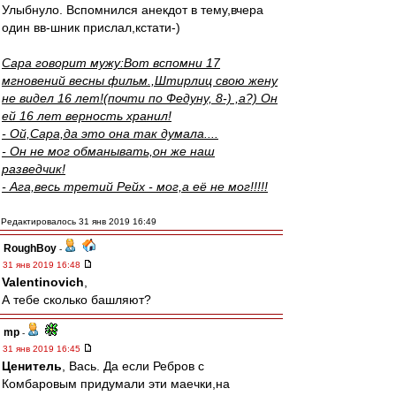
Улыбнуло. Вспомнился анекдот в тему,вчера
один вв-шник прислал,кстати-)
Сара говорит мужу:Вот вспомни 17
мгновений весны фильм.,Штирлиц свою жену
не видел 16 лет!(почти по Федуну, 8-) ,а?) Он
ей 16 лет верность хранил!
- Ой,Сара,да это она так думала....
- Он не мог обманывать,он же наш
разведчик!
- Ага,весь третий Рейх - мог,а её не мог!!!!!
Редактировалось 31 янв 2019 16:49
RoughBoy
-
31 янв 2019 16:48
Valentinovich
,
А тебе сколько башляют?
mp
-
31 янв 2019 16:45
Ценитель
, Вась. Да если Ребров с
Комбаровым придумали эти маечки,на