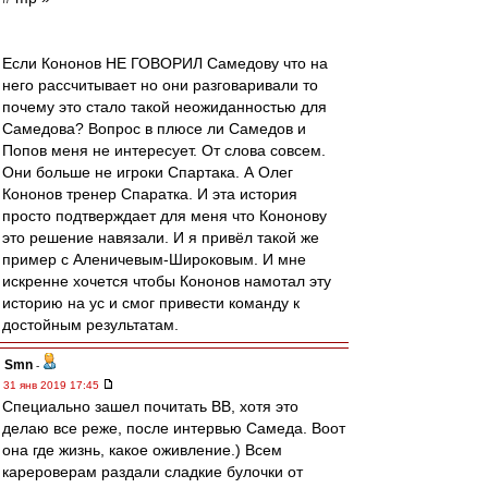
Если Кононов НЕ ГОВОРИЛ Самедову что на
него расcчитывает но они разговаривали то
почему это стало такой неожиданностью для
Самедова? Вопрос в плюсе ли Самедов и
Попов меня не интересует. От слова совсем.
Они больше не игроки Спартака. А Олег
Кононов тренер Спаратка. И эта история
просто подтверждает для меня что Кононову
это решение навязали. И я привёл такой же
пример с Аленичевым-Широковым. И мне
искренне хочется чтобы Кононов намотал эту
историю на ус и смог привести команду к
достойным результатам.
Smn
-
31 янв 2019 17:45
Специально зашел почитать ВВ, хотя это
делаю все реже, после интервью Самеда. Воот
она где жизнь, какое оживление.) Всем
карероверам раздали сладкие булочки от