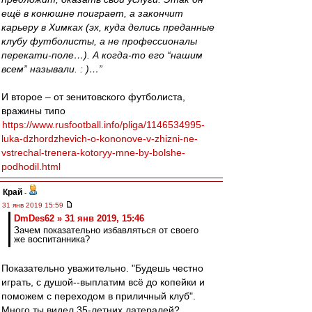
ещё в конюшне поиграет, а закончит
карьеру в Химках (эх, куда делись преданные
клубу футболисты, а не профессионалы
перекати-поле…). А когда-то его “нашим
всем” называли. : )…”
И второе – от зенитовского футболиста,
вражины типо
https://www.rusfootball.info/pliga/1146534995-
luka-dzhordzhevich-o-kononove-v-zhizni-ne-
vstrechal-trenera-kotoryy-mne-by-bolshe-
podhodil.html
Край
-
31 янв 2019 15:59
DmDes62 » 31 янв 2019, 15:46
Зачем показательно избавляться от своего
же воспитанника?
Показательно уважительно. "Будешь честно
играть, с душой--выплатим всё до копейки и
поможем с переходом в приличный клуб".
Много ты видел 35-летних латералей?