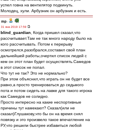
успел говна на вентилятор подкинуть.
Молодец, хули. Арбузник он арбузник и есть.
mp
-
31 янв 2019 17:59
blind_guardian
, Когда пришел сказал,что
рассчитывает.Там не так много народу было на
кого рассчитывать. Потом к перерыву
осмотрелся,разобрался,составил свой план
дальнейшей работы,очертил список людей с
кем он этот план будет осуществлять.Самедов
в этот список не попал.
Что тут не так? Это не нормально?
При этом объяснил,что играть он не будет все
равно,а просто тренироваться до седьмого
пота и потом сидеть на лавке для такого игрока
как Самедов не солидно.
Просто интересно на какие неспортивные
причины тут намекают? Сказал(или не
сказал)Глушакову,что бы он на время снял
повязку и это произвело такое впечатление на
РУ,что решили быстрее избавиться любой