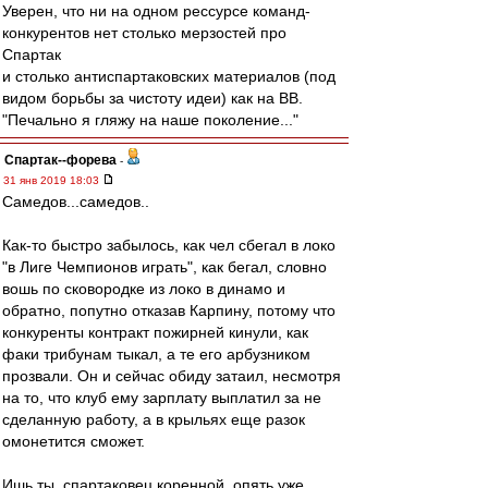
Уверен, что ни на одном рессурсе команд-
конкурентов нет столько мерзостей про
Спартак
и столько антиспартаковских материалов (под
видом борьбы за чистоту идеи) как на ВВ.
"Печально я гляжу на наше поколение..."
Cпартак--форева
-
31 янв 2019 18:03
Самедов...самедов..
Как-то быстро забылось, как чел сбегал в локо
"в Лиге Чемпионов играть", как бегал, словно
вошь по сковородке из локо в динамо и
обратно, попутно отказав Карпину, потому что
конкуренты контракт пожирней кинули, как
факи трибунам тыкал, а те его арбузником
прозвали. Он и сейчас обиду затаил, несмотря
на то, что клуб ему зарплату выплатил за не
сделанную работу, а в крыльях еще разок
омонетится сможет.
Ишь ты, спартаковец коренной, опять уже