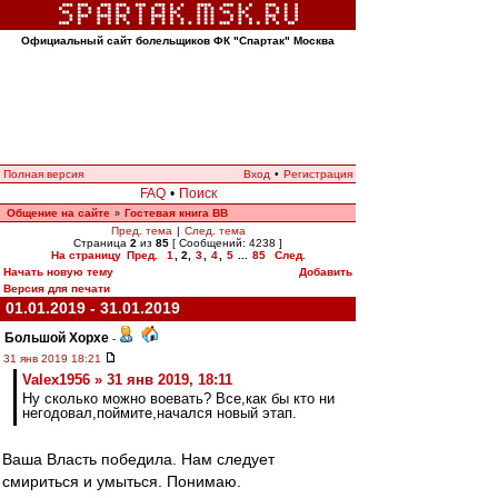
Официальный сайт болельщиков ФК "Спартак" Москва
Полная версия
Вход
•
Регистрация
FAQ
•
Поиск
Общение на сайте
Гостевая книга ВВ
»
Пред. тема
|
След. тема
Страница
2
из
85
[ Сообщений: 4238 ]
На страницу
Пред.
1
,
2
,
3
,
4
,
5
...
85
След.
Начать новую тему
Добавить
Версия для печати
01.01.2019 - 31.01.2019
Большой Хорхе
-
31 янв 2019 18:21
Valex1956 » 31 янв 2019, 18:11
Ну сколько можно воевать? Все,как бы кто ни
негодовал,поймите,начался новый этап.
Ваша Власть победила. Нам следует
смириться и умыться. Понимаю.