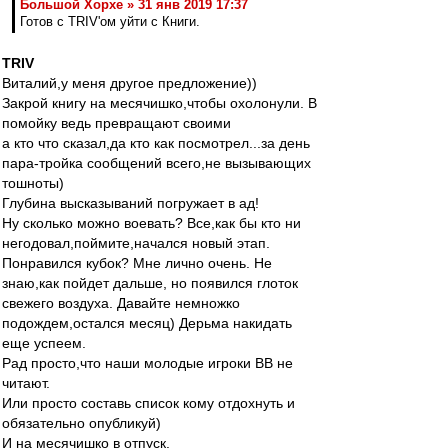
Большой Хорхе » 31 янв 2019 17:37
Готов с TRIV'ом уйти с Книги.
TRIV
Виталий,у меня другое предложение))
Закрой книгу на месячишко,чтобы охолонули. В
помойку ведь превращают своими
а кто что сказал,да кто как посмотрел...за день
пара-тройка сообщений всего,не вызывающих
тошноты)
Глубина высказываний погружает в ад!
Ну сколько можно воевать? Все,как бы кто ни
негодовал,поймите,начался новый этап.
Понравился кубок? Мне лично очень. Не
знаю,как пойдет дальше, но появился глоток
свежего воздуха. Давайте немножко
подождем,остался месяц) Дерьма накидать
еще успеем.
Рад просто,что наши молодые игроки ВВ не
читают.
Или просто составь список кому отдохнуть и
обязательно опубликуй)
И на месячишко в отпуск.