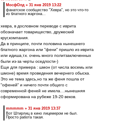
МосфОлд » 31 янв 2019 13:22
фанатское сообщество "Хевра", но это что-то
из блатного жаргона...
хевра, в дословном переводе с иврита
обозначает товарищество, дружеский
круг,компания.
Да в принципе, почти половина нынешнего
блатного жаргона или "фени" пришло из иврита
или идиша,т.к. очень много политзаключенных
были из-за черты оседлости-)
Еще для примера : шмон (от числа восемь или
шмоне) время проведения вечернего обыска.
Это не тема здесь,но та же феня пошла от
"офеней" и ничего почти общего с
современной феней не имела....нынешняя
сформирована на рубеже 19-20 веков.
mmmmm » 31 янв 2019 13:37
Вот Штирлиц в кино лицемером не был.
Просто работа такая.