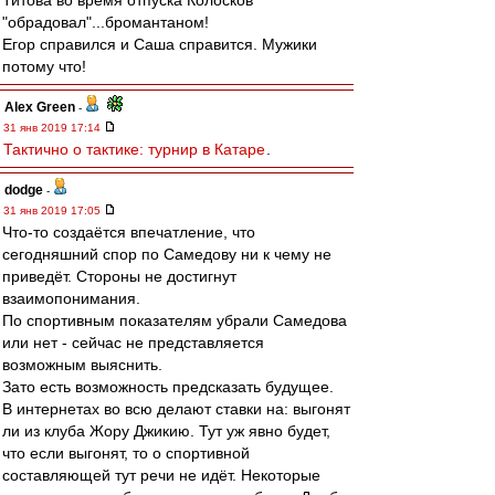
Титова во время отпуска Колосков
"обрадовал"...бромантаном!
Егор справился и Саша справится. Мужики
потому что!
Alex Green
-
31 янв 2019 17:14
Тактично о тактике: турнир в Катаре
.
dodge
-
31 янв 2019 17:05
Что-то создаётся впечатление, что
сегодняшний спор по Самедову ни к чему не
приведёт. Стороны не достигнут
взаимопонимания.
По спортивным показателям убрали Самедова
или нет - сейчас не представляется
возможным выяснить.
Зато есть возможность предсказать будущее.
В интернетах во всю делают ставки на: выгонят
ли из клуба Жору Джикию. Тут уж явно будет,
что если выгонят, то о спортивной
составляющей тут речи не идёт. Некоторые