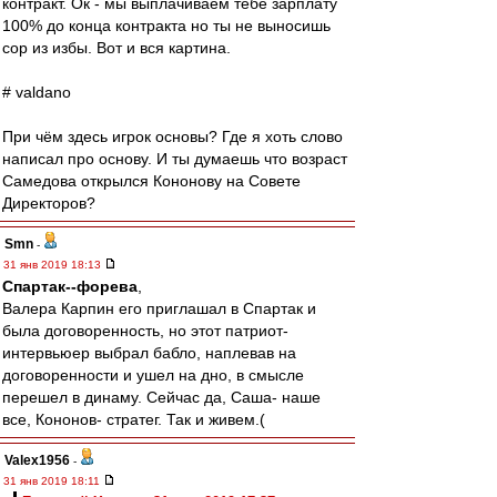
контракт. Ок - мы выплачиваем тебе зарплату
100% до конца контракта но ты не выносишь
сор из избы. Вот и вся картина.
# valdano
При чём здесь игрок основы? Где я хоть слово
написал про основу. И ты думаешь что возраст
Самедова открылся Кононову на Совете
Директоров?
Smn
-
31 янв 2019 18:13
Cпартак--форева
,
Валера Карпин его приглашал в Спартак и
была договоренность, но этот патриот-
интервьюер выбрал бабло, наплевав на
договоренности и ушел на дно, в смысле
перешел в динаму. Сейчас да, Саша- наше
все, Кононов- стратег. Так и живем.(
Valex1956
-
31 янв 2019 18:11