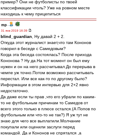
пример? Они не футболисты по твоей
классификации чтоль? Уже на ровном месте
находишь к чему прицепиться
mp
-
31 янв 2019 16:39
blind_guardian
, Ну давай 2 + 2.
Откуда этот журналист знает,что там Кононов
говорил в беседе с Самедовым?
Когда эта беседа состоялась? После прихода
Кононова ? Ну да.На тот момент он был ему
нужен и он на него рассчитывал.До перерыва в
чемпе уж точно.Потом возможно рассчитывать
перестал. Или все как-то по другому было?
Информации в этом интервью для 2+2 явно
недостаточно.
Да даже если ты прав ,что его убрали по каким-
то не футбольным причинам то Самедов от
всего этого только в плюсе остался.(А Попов по
футбольным или что-то не так?) Я уж тут не
знаю для чего все выплатили.Молчание
покупали или оценили заслуги перед
командой. Да и Кононов не спрятался ,а