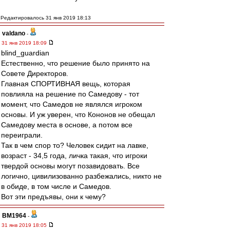
Редактировалось 31 янв 2019 18:13
valdano
-
31 янв 2019 18:09
blind_guardian
Естественно, что решение было принято на
Совете Директоров.
Главная СПОРТИВНАЯ вещь, которая
повлияла на решение по Самедову - тот
момент, что Самедов не являлся игроком
основы. И уж уверен, что Кононов не обещал
Самедову места в основе, а потом все
переиграли.
Так в чем спор то? Человек сидит на лавке,
возраст - 34,5 года, личка такая, что игроки
твердой основы могут позавидовать. Все
логично, цивилизованно разбежались, никто не
в обиде, в том числе и Самедов.
Вот эти предъявы, они к чему?
BM1964
-
31 янв 2019 18:05