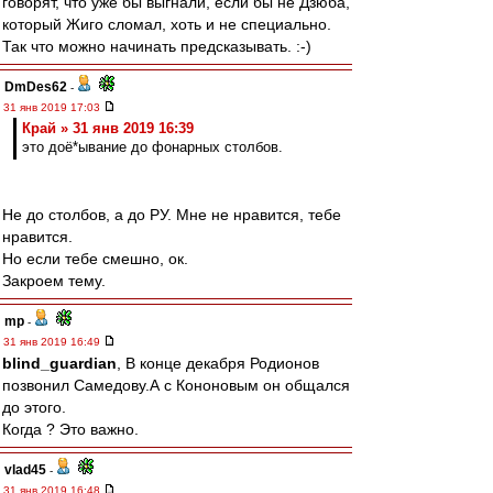
говорят, что уже бы выгнали, если бы не Дзюба,
который Жиго сломал, хоть и не специально.
Так что можно начинать предсказывать. :-)
DmDes62
-
31 янв 2019 17:03
Край » 31 янв 2019 16:39
это доё*ывание до фонарных столбов.
Не до столбов, а до РУ. Мне не нравится, тебе
нравится.
Но если тебе смешно, ок.
Закроем тему.
mp
-
31 янв 2019 16:49
blind_guardian
, В конце декабря Родионов
позвонил Самедову.А с Кононовым он общался
до этого.
Когда ? Это важно.
vlad45
-
31 янв 2019 16:48