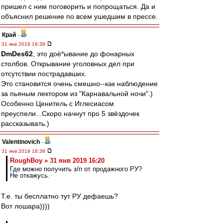
пришел с ним поговорить и попрощаться. Да и
объяснил решение по всем ушедшим в прессе.
Край
-
31 янв 2019 16:39
DmDes62
, это доё*ывание до фонарных
столбов. Открывание уголовных дел при
отсутствии пострадавших.
Это становится очень смешно--как наблюдение
за пьяным лектором из "Карнавальной ночи".)
Особенно Ценитель с Иглесиасом
преуспели...Скоро начнут про 5 звёздочек
рассказывать.)
Valentinovich
-
31 янв 2019 16:38
RoughBoy » 31 янв 2019 16:20
Где можно получить з/п от продажного РУ?
Не откажусь.
Т.е. ты бесплатно тут РУ дефаешь?
Вот лошара))))