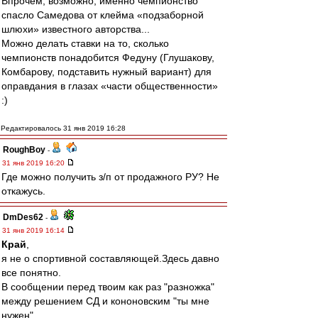
Впрочем, возможно, именно чемпионство
спасло Самедова от клейма «подзаборной
шлюхи» известного авторства...
Можно делать ставки на то, сколько
чемпионств понадобится Федуну (Глушакову,
Комбарову, подставить нужный вариант) для
оправдания в глазах «части общественности»
:)
Редактировалось 31 янв 2019 16:28
RoughBoy
-
31 янв 2019 16:20
Где можно получить з/п от продажного РУ? Не
откажусь.
DmDes62
-
31 янв 2019 16:14
Край
,
я не о спортивной составляющей.Здесь давно
все понятно.
В сообщении перед твоим как раз "разножка"
между решением СД и кононовским "ты мне
нужен".