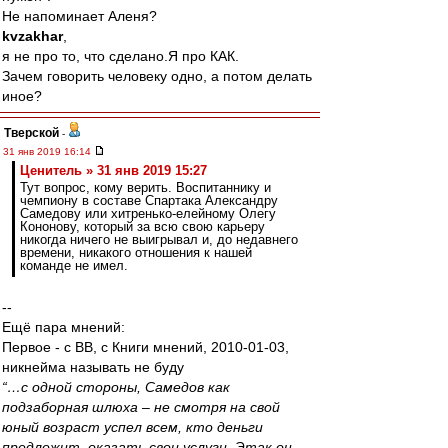
Не напоминает Аленя?
kvzakhar
,
я не про то, что сделано.Я про КАК.
Зачем говорить человеку одно, а потом делать
иное?
Тверской
-
31 янв 2019 16:14
Ценитель » 31 янв 2019 15:27
Тут вопрос, кому верить. Воспитаннику и
чемпиону в составе Спартака Александру
Самедову или хитренько-елейному Олегу
Кононову, который за всю свою карьеру
никогда ничего не выигрывал и, до недавнего
времени, никакого отношения к нашей
команде не имел.
--
Ещё пара мнений:
Первое - с ВВ, с Книги мнений, 2010-01-03,
никнейма называть не буду
“…с одной стороны, Самедов как
подзаборная шлюха – не смотря на свой
юный возраст успел всем, кто деньги
предложит, оказать свои услуги. Этак он