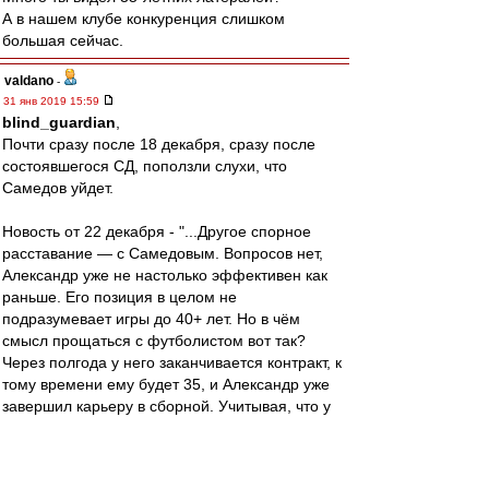
А в нашем клубе конкуренция слишком
большая сейчас.
valdano
-
31 янв 2019 15:59
blind_guardian
,
Почти сразу после 18 декабря, сразу после
состоявшегося СД, поползли слухи, что
Самедов уйдет.
Новость от 22 декабря - "...Другое спорное
расставание — с Самедовым. Вопросов нет,
Александр уже не настолько эффективен как
раньше. Его позиция в целом не
подразумевает игры до 40+ лет. Но в чём
смысл прощаться с футболистом вот так?
Через полгода у него заканчивается контракт, к
тому времени ему будет 35, и Александр уже
завершил карьеру в сборной. Учитывая, что у
него есть успешный бизнес, не факт, что он
вообще собирался продолжить карьеру. Так
почему бы не расстаться красиво со своим