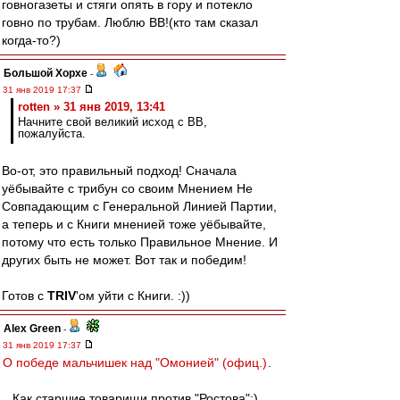
говногазеты и стяги опять в гору и потекло
говно по трубам. Люблю ВВ!(кто там сказал
когда-то?)
Большой Хорхе
-
31 янв 2019 17:37
rotten » 31 янв 2019, 13:41
Начните свой великий исход с ВВ,
пожалуйста.
Во-от, это правильный подход! Сначала
уёбывайте с трибун со своим Мнением Не
Совпадающим с Генеральной Линией Партии,
а теперь и с Книги мненией тоже уёбывайте,
потому что есть только Правильное Мнение. И
других быть не может. Вот так и победим!
Готов с
TRIV
'ом уйти с Книги. :))
Alex Green
-
31 янв 2019 17:37
О победе мальчишек над "Омонией" (офиц.)
.
...Как старшие товарищи против "Ростова":)