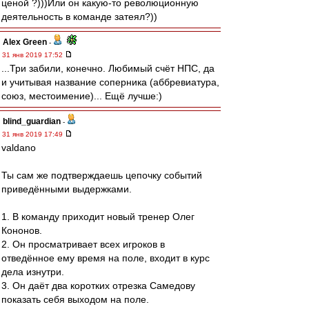
ценой ?)))Или он какую-то революционную
деятельность в команде затеял?))
Alex Green
-
31 янв 2019 17:52
...Три забили, конечно. Любимый счёт НПС, да
и учитывая название соперника (аббревиатура,
союз, местоимение)... Ещё лучше:)
blind_guardian
-
31 янв 2019 17:49
valdano
Ты сам же подтверждаешь цепочку событий
приведёнными выдержками.
1. В команду приходит новый тренер Олег
Кононов.
2. Он просматривает всех игроков в
отведённое ему время на поле, входит в курс
дела изнутри.
3. Он даёт два коротких отрезка Самедову
показать себя выходом на поле.