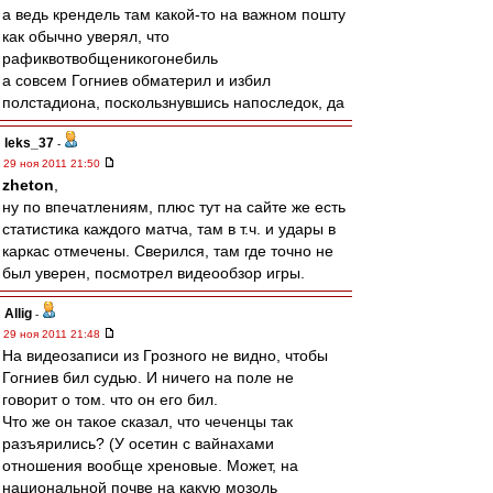
а ведь крендель там какой-то на важном пошту
как обычно уверял, что
рафиквотвобщеникогонебиль
а совсем Гогниев обматерил и избил
полстадиона, поскользнувшись напоследок, да
leks_37
-
29 ноя 2011 21:50
zheton
,
ну по впечатлениям, плюс тут на сайте же есть
статистика каждого матча, там в т.ч. и удары в
каркас отмечены. Сверился, там где точно не
был уверен, посмотрел видеообзор игры.
Allig
-
29 ноя 2011 21:48
На видеозаписи из Грозного не видно, чтобы
Гогниев бил судью. И ничего на поле не
говорит о том. что он его бил.
Что же он такое сказал, что чеченцы так
разъярились? (У осетин с вайнахами
отношения вообще хреновые. Может, на
национальной почве на какую мозоль