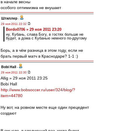
в начале весны
особого оптимизма не внушает
Штиллер
-
29 ноя 2011 22:32
Bordo0706 » 29 ноя 2011 23:20
ну, Кубань, слава Богу, в гостях больше не
будет, а дома с Кубанью немного по-другому
Борь, а в чём разница в этом году, если не
брать первый матч в Краснодаре? 1-1 :)
Bobi Hall
-
29 ноя 2011 22:30
Allig » 29 ноя 2011 23:25
Bobi Hall
http://www.bobsoccer.ru/user/324/blog/?
item=44780
Ну вот, на ровном месте еще один прецедент
создают
В смысле, в следующий раз, когда будет