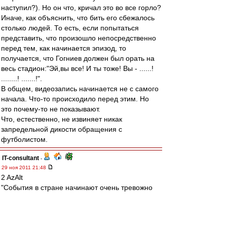
наступил?). Но он что, кричал это во все горло?
Иначе, как объяснить, что бить его сбежалось
столько людей. То есть, если попытаться
представить, что произошло непосредственно
перед тем, как начинается эпизод, то
получается, что Гогниев должен был орать на
весь стадион:"Эй,вы все! И ты тоже! Вы - ......!
........! .......!".
В общем, видеозапись начинается не с самого
начала. Что-то происходило перед этим. Но
это почему-то не показывают.
Что, естественно, не извиняет никак
запредельной дикости обращения с
футболистом.
IT-consultant
-
29 ноя 2011 21:48
2 AzAlt
"События в стране начинают очень тревожно
уплотняться и набирать градус. Не знаю,
насколько я объективен, но такого безобразия
как в этом году...."