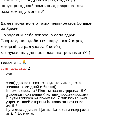
полуторогодовой чемпионат, разрешат два
раза команду менять? ...
Да нет, понятно что таких чемпионатов больше
не будет.
Но зададим себе вопрос, а если вдруг
Спартаку понадобиться, вдруг такой игрок,
который сыграл уже за 2 клуба,
как думаешь, для нас поменяют регламент? :(
Bordo0706
-
29 ноя 2011 22:29
knn
блян) дык вот тока тока где-то читал, тока
начиная 7-ми дней и более))
В чем вопрос-то? Или ты проштудировал ДР
и хочешь похвалица?) ну дык просим-просим)
Я сути вопроса не понимаю. Я так понял был
упрек с твоей стороны Каткову за незнание
им ДР
Ну и докладывай. Цитата Каткова и выдержка
из ДР. Всего-то.