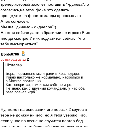
тренер,который захочет поставить "кружева",то
согласись,на этом фоне это сделать
проще,чем на фоне команды прошлых лет...
А так согласен.
Мы ща "динамо - с -днепра":)
Но стоя сейчас даже в бразилии не играют.Я их
иногда смотрю.У них подкатится сейчас, "что
тебе высморкаться"
Bordo0706
-
29 ноя 2011 23:12
Штиллер
Борь, нормально мы играли в Краснодаре.
Ровно настолько же нормально, насколько и
в Москве против них.
Как говорится, там и там счёт по игре.
Не знаю, как с другими командами, у нас оба
раза ровная игра.
Ну, может на основании игр первых 2 кругов я
тебе не докажу ничего, но я тебя уверяю, что,
если у нас по весне не случится повтор бед
первого круга, то будет абсолютно другая игра