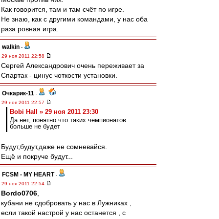
Как говорится, там и там счёт по игре.
Не знаю, как с другими командами, у нас оба
раза ровная игра.
walkin
-
29 ноя 2011 22:58
Сергей Александрович очень переживает за
Спартак - цинус чоткости установки.
Очкарик-11
-
29 ноя 2011 22:57
Bobi Hall » 29 ноя 2011 23:30
Да нет, понятно что таких чемпионатов
больше не будет
Будут,будут,даже не сомневайся.
Ещё и покруче будут...
FCSM - MY HEART
-
29 ноя 2011 22:54
Bordo0706
,
кубани не сдобровать у нас в Лужниках ,
если такой настрой у нас останется , с