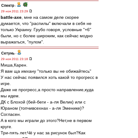
Спектр
-
29 ноя 2011 23:29
battle-axe
, мне на самом деле скорее
думается, что "распилы" включали в себя не
только Украину. Грубо говоря, условные "+6"
были, но с более широким, как сейчас модно
выражаться, "пулом".
Сетунь
-
29 ноя 2011 23:18
Миша,Карен.
Я вам ща имхану "только вы не обижайтесь"
У нас сейчас появился хоть какой то прогресс в
игре.
Даже не прогресс,а просто направление,куда
мы идем.
ДК с Блохой (бей-беги - а-ля Велик) или с
Юраном (топчивсехнах - а-ля Эменике)?
Согласен.
А в кого мы играли до этого?Нет,не в первом
круге.
Три-пять лет.Чё у нас за рисунок был?Как