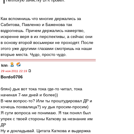
Неплохую зачистку ВГК провёл.
Как вспомнишь что многие держались за
Сабитова, Павленко и Баженова так
вздрогнешь. Причем держались намертво,
искренне веря в их перспективы, а сейчас они
в основу второй восьмерки не проходят. После
этого уже другими глазами смотришь на наши
вторые места. Чудо, просто чудо.
knn
-
29 ноя 2011 22:19
Bordo0706
блян) дык вот тока тока где-то читал, тока
начиная 7-ми дней и более))
В чем вопрос-то? Или ты проштудировал ДР и
хочешь похвалица?) ну дык просим-просим)
Я сути вопроса не понимаю. Я так понял был
упрек с твоей стороны Каткову за незнание им
ДР
Ну и докладывай. Цитата Каткова и выдержка