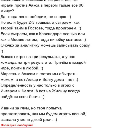
играли против Аякса в первом тайме все 90
минут?
Да, тогда легко победим, не спорю. :)
Но если будет 2-3 травмы, а сыграем, как
второй тайм в Ростове, тогда проиграем. :)
Если сыграем, как в Краснодаре осенью или
как в Москве летом, тогда ничейку скатаем. :)
Очочко за аналитику можешь записывать сразу.
:)
Бывают игры на три результата, а у нас
команда на три результата. Причём в каждой
игре, почти в любой. :)
Марсель с Аяксом в гостях мы обыграть
можем, а вот Амкар и Волгу дома - нет. :)
Определённость у нас только в играх с
Интером и Челси. А вот на Жилину всегда
найдётся своя Легия. :)
Извини за глум, но твоя попытка
прогнозировать, как мы будем играть весной,
вызвала у меня дикий ржач. :)
Последнее сообщение