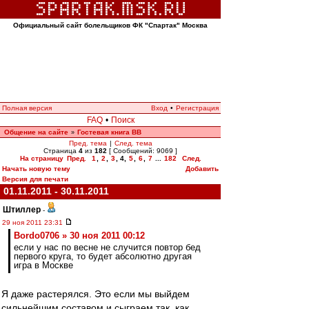
Официальный сайт болельщиков ФК "Спартак" Москва
Полная версия
Вход
•
Регистрация
FAQ
•
Поиск
Общение на сайте
Гостевая книга ВВ
»
Пред. тема
|
След. тема
Страница
4
из
182
[ Сообщений: 9069 ]
На страницу
Пред.
1
,
2
,
3
,
4
,
5
,
6
,
7
...
182
След.
Начать новую тему
Добавить
Версия для печати
01.11.2011 - 30.11.2011
Штиллер
-
29 ноя 2011 23:31
Bordo0706 » 30 ноя 2011 00:12
если у нас по весне не случится повтор бед
первого круга, то будет абсолютно другая
игра в Москве
Я даже растерялся. Это если мы выйдем
сильнейшим составом и сыграем так, как