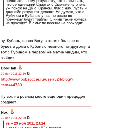
положительному результату, готов признать,
что сегодняшний Спартак с Эменике ну очень
уж похож на ДК с Юраном. Фик с ним, пусть и
дальш8е результат делают. Но думаю, что с
Рубином и Кубанью у нас по весне по-
прежнему будут траблы. С ними такие номера
не проходят. В смысле вообще не проходят.
ну, Кубань, слава Богу, в гостях больше не
будет, а дома с Кубанью немного по-другому, а
вот с Рубином в первом же матче увидим, что
выйдет
Bobi Hall
-
29 ноя 2011 22:20
http://www.bobsoccer.ru/user/324/blog/?
item=44780
Ну вот, на ровном месте еще один прецедент
создают
Nox
-
29 ноя 2011 22:20
ys » 29 ноя 2011 23:14