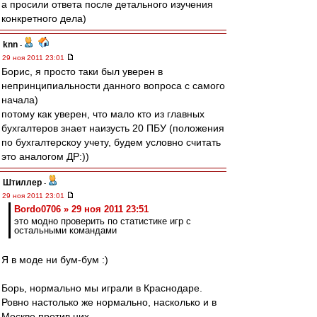
а просили ответа после детального изучения
конкретного дела)
knn
-
29 ноя 2011 23:01
Борис, я просто таки был уверен в
непринципиальности данного вопроса с самого
начала)
потому как уверен, что мало кто из главных
бухгалтеров знает наизусть 20 ПБУ (положения
по бухгалтерскоу учету, будем условно считать
это аналогом ДР:))
Штиллер
-
29 ноя 2011 23:01
Bordo0706 » 29 ноя 2011 23:51
это модно проверить по статистике игр с
остальными командами
Я в моде ни бум-бум :)
Борь, нормально мы играли в Краснодаре.
Ровно настолько же нормально, насколько и в
Москве против них.