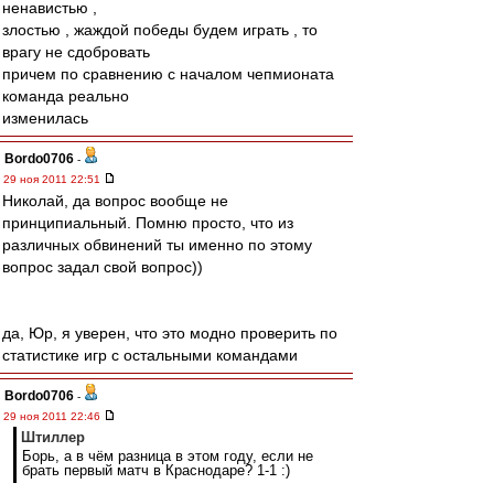
ненавистью ,
злостью , жаждой победы будем играть , то
врагу не сдобровать
причем по сравнению с началом чепмионата
команда реально
изменилась
Bordo0706
-
29 ноя 2011 22:51
Николай, да вопрос вообще не
принципиальный. Помню просто, что из
различных обвинений ты именно по этому
вопрос задал свой вопрос))
да, Юр, я уверен, что это модно проверить по
статистике игр с остальными командами
Bordo0706
-
29 ноя 2011 22:46
Штиллер
Борь, а в чём разница в этом году, если не
брать первый матч в Краснодаре? 1-1 :)