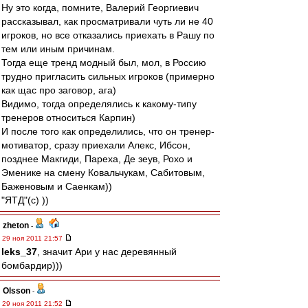
Ну это когда, помните, Валерий Георгиевич
рассказывал, как просматривали чуть ли не 40
игроков, но все отказались приехать в Рашу по
тем или иным причинам.
Тогда еще тренд модный был, мол, в Россию
трудно пригласить сильных игроков (примерно
как щас про заговор, ага)
Видимо, тогда определялись к какому-типу
тренеров относиться Карпин)
И после того как определились, что он тренер-
мотиватор, сразу приехали Алекс, Ибсон,
позднее Макгиди, Пареха, Де зеув, Рохо и
Эменике на смену Ковальчукам, Сабитовым,
Баженовым и Саенкам))
"ЯТД"(с) ))
zheton
-
29 ноя 2011 21:57
leks_37
, значит Ари у нас деревянный
бомбардир)))
Olsson
-
29 ноя 2011 21:52