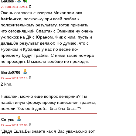
Бабкен
-
29 ноя 2011 22:14
Очень согласен с юзером Михаилом ака
battle-axe
, поскольку при всей любви к
положительному результату, готов признать,
что сегодняшний Спартак с Эменике ну очень
уж похож на ДК с Юраном. Фик с ним, пусть и
дальш8е результат делают. Но думаю, что с
Рубином и Кубанью у нас по весне по-
прежнему будут траблы. С ними такие номера
не проходят. В смысле вообще не проходят.
Bordo0706
-
29 ноя 2011 22:10
2 knn,
Николай, можно ещё вопрос вечерний? Ты
нашёл иную формулировку нанесения травмы,
нежели "более 5 дней... бла-бла-бла..."?
Сетунь
-
29 ноя 2011 22:06
"Дядя Ешта,Вы знаете как я Вас уважаю,но вот