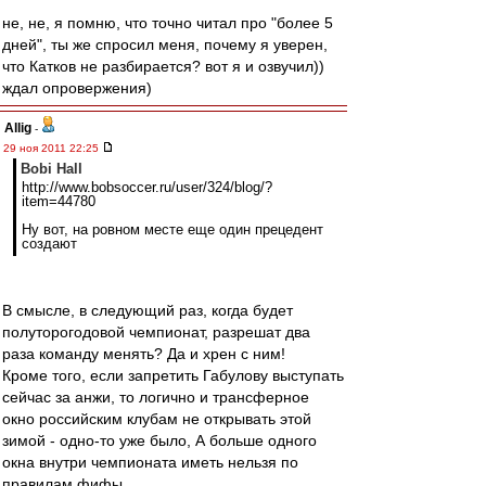
не, не, я помню, что точно читал про "более 5
дней", ты же спросил меня, почему я уверен,
что Катков не разбирается? вот я и озвучил))
ждал опровержения)
Allig
-
29 ноя 2011 22:25
Bobi Hall
http://www.bobsoccer.ru/user/324/blog/?
item=44780
Ну вот, на ровном месте еще один прецедент
создают
В смысле, в следующий раз, когда будет
полуторогодовой чемпионат, разрешат два
раза команду менять? Да и хрен с ним!
Кроме того, если запретить Габулову выступать
сейчас за анжи, то логично и трансферное
окно российским клубам не открывать этой
зимой - одно-то уже было, А больше одного
окна внутри чемпионата иметь нельзя по
правилам фифы.