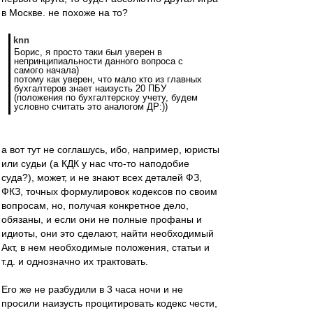
в Москве. не похоже на то?
knn
Борис, я просто таки был уверен в
непринципиальности данного вопроса с
самого начала)
потому как уверен, что мало кто из главных
бухгалтеров знает наизусть 20 ПБУ
(положения по бухгалтерскоу учету, будем
условно считать это аналогом ДР:))
а вот тут не соглашусь, ибо, например, юристы
или судьи (а КДК у нас что-то наподобие
суда?), может, и не знают всех деталей ФЗ,
ФКЗ, точных формулировок кодексов по своим
вопросам, но, получая конкретное дело,
обязаны, и если они не полные профаны и
идиоты, они это сделают, найти необходимый
Акт, в нем необходимые положения, статьи и
т.д. и однозначно их трактовать.
Его же не разбудили в 3 часа ночи и не
просили наизусть процитировать кодекс чести,