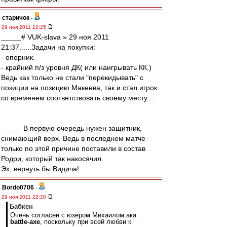
старичок
-
29 ноя 2011 22:25
_____# VUK-slava » 29 ноя 2011
21:37......Задачи на покупки:
- опорник.
- крайний п/з уровня ДК( или наигрывать КК.)
Ведь как только не стали "перекидывать" с
позиции на позицию Макеева, так и стал игрок
со временем соответствовать своему месту....
_____ В первую очередь нужен защитник,
снимающий верх. Ведь в последнем матче
только по этой причине поставили в состав
Родри, который так накосячил.
Эх, вернуть бы Видича!
Bordo0706
-
29 ноя 2011 22:20
Бабкен
Очень согласен с юзером Михаилом ака
battle-axe
, поскольку при всей любви к