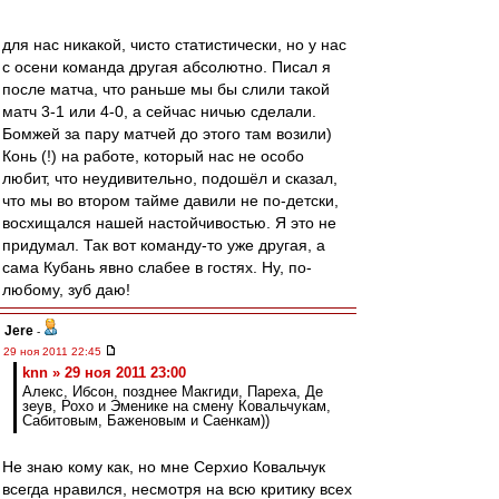
для нас никакой, чисто статистически, но у нас
с осени команда другая абсолютно. Писал я
после матча, что раньше мы бы слили такой
матч 3-1 или 4-0, а сейчас ничью сделали.
Бомжей за пару матчей до этого там возили)
Конь (!) на работе, который нас не особо
любит, что неудивительно, подошёл и сказал,
что мы во втором тайме давили не по-детски,
восхищался нашей настойчивостью. Я это не
придумал. Так вот команду-то уже другая, а
сама Кубань явно слабее в гостях. Ну, по-
любому, зуб даю!
Jere
-
29 ноя 2011 22:45
knn » 29 ноя 2011 23:00
Алекс, Ибсон, позднее Макгиди, Пареха, Де
зеув, Рохо и Эменике на смену Ковальчукам,
Сабитовым, Баженовым и Саенкам))
Не знаю кому как, но мне Серхио Ковальчук
всегда нравился, несмотря на всю критику всех