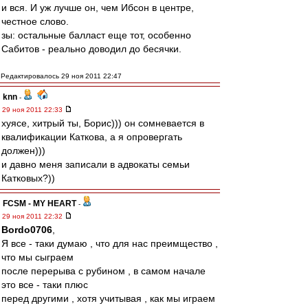
и вся. И уж лучше он, чем Ибсон в центре,
честное слово.
зы: остальные балласт еще тот, особенно
Сабитов - реально доводил до бесячки.
Редактировалось 29 ноя 2011 22:47
knn
-
29 ноя 2011 22:33
хуясе, хитрый ты, Борис))) он сомневается в
квалификации Каткова, а я опровергать
должен)))
и давно меня записали в адвокаты семьи
Катковых?))
FCSM - MY HEART
-
29 ноя 2011 22:32
Bordo0706
,
Я все - таки думаю , что для нас преимщество ,
что мы сыграем
после перерыва с рубином , в самом начале
это все - таки плюс
перед другими , хотя учитывая , как мы играем