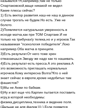
назывался?Я,например,там не только
Спартаковской,ваще никакой не видел
Какие плюсы сейчас?
1) Есть вектор развития.наш-не наш в данном
случае трогать не будем.Но есть. Уже не
болото.
2)Появляется натуральная уверенность в
исходе матча,как при ТОМ Спартаке.И не
только на трибунах/у телека,но и у игроков.Так
называемая "психология победителя".Локо
например.Оба матча в принципе.
3)Есть результат.От него тоже хрен
отмахаешься.Звезду же надо как то нашивать.
4)Есть результат-есть пресса.А это реклама.А
это возможность приглашать нормальных
игрочков.Кому интересна Волга?Кто о ней
знает сейчас в европе,кроме недобитых там
фашистов?
5)Мы не Анжи по бабкам.
6)Ну и вот еще что.Карпин пытается поставить
игру,в которой необходимы:
физика,дисциплина,техника и видение поля.
(Дальше не для филов:))) ).Если появится