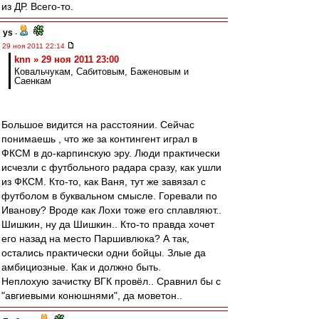
из ДР. Всего-то.
ys
-
29 ноя 2011 22:14
knn » 29 ноя 2011 23:00
Ковальчукам, Сабитовым, Баженовым и
Саенкам
Большое видится на расстоянии. Сейчас
понимаешь , что же за контингент играл в
ФКСМ в до-карпинскую эру. Люди практически
исчезли с футбольного радара сразу, как ушли
из ФКСМ. Кто-то, как Ваня, тут же завязал с
футболом в буквальном смысле. Горевали по
Иванову? Вроде как Лохи тоже его сплавляют..
Шишкин, ну да Шишкин.. Кто-то правда хочет
его назад на место Паршивлюка? А так,
остались практически одни бойцы. Злые да
амбициозные. Как и должно быть.
Неплохую зачистку ВГК провёл.. Сравнил бы с
"авгиевыми конюшнями", да моветон..