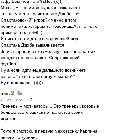
тьфу Вам под ноги"(т.Песя):)))
Миша,тут понимаешь,какая закавыка:)
Ты где у меня прочитал,что Дзюба "не
Спартаковский" игрок?Именно в том
понимании,в котором ты говоришь.А я понял о
примере поля №6 :)
Я писал о том,что в сегодняшней игре
Спартака Дзюба вываливается.
Значит, прости за крамольную мысль,Спартак
сегодня не показывает Спартаковский
футбол...
Ну а если идти еще дальше,то возникнет
вопрос "а кто ставит игру команде?"
Ну и понеслась:))))))
knn
-
29 ноя 2011 22:00
Тренеры – мотиваторы... Это тренеры, которые
больше всего зависят от качества своих
игроков.
То-то я смотрю, в первую межсезонку Карпина
никого не купили.