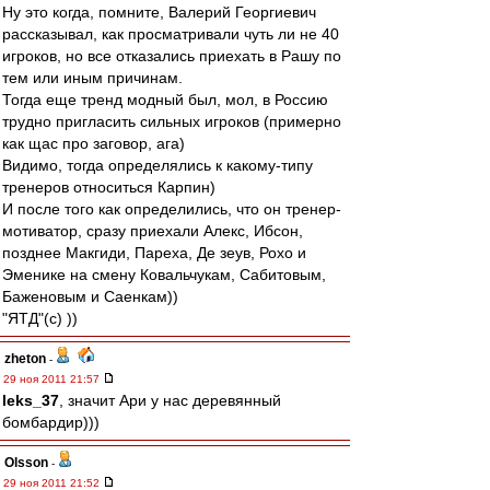
Ну это когда, помните, Валерий Георгиевич
рассказывал, как просматривали чуть ли не 40
игроков, но все отказались приехать в Рашу по
тем или иным причинам.
Тогда еще тренд модный был, мол, в Россию
трудно пригласить сильных игроков (примерно
как щас про заговор, ага)
Видимо, тогда определялись к какому-типу
тренеров относиться Карпин)
И после того как определились, что он тренер-
мотиватор, сразу приехали Алекс, Ибсон,
позднее Макгиди, Пареха, Де зеув, Рохо и
Эменике на смену Ковальчукам, Сабитовым,
Баженовым и Саенкам))
"ЯТД"(с) ))
zheton
-
29 ноя 2011 21:57
leks_37
, значит Ари у нас деревянный
бомбардир)))
Olsson
-
29 ноя 2011 21:52