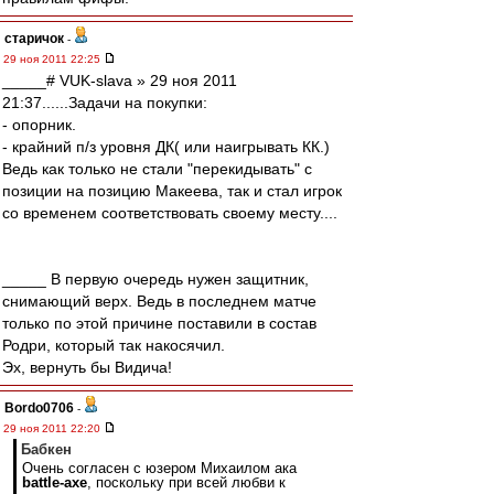
старичок
-
29 ноя 2011 22:25
_____# VUK-slava » 29 ноя 2011
21:37......Задачи на покупки:
- опорник.
- крайний п/з уровня ДК( или наигрывать КК.)
Ведь как только не стали "перекидывать" с
позиции на позицию Макеева, так и стал игрок
со временем соответствовать своему месту....
_____ В первую очередь нужен защитник,
снимающий верх. Ведь в последнем матче
только по этой причине поставили в состав
Родри, который так накосячил.
Эх, вернуть бы Видича!
Bordo0706
-
29 ноя 2011 22:20
Бабкен
Очень согласен с юзером Михаилом ака
battle-axe
, поскольку при всей любви к