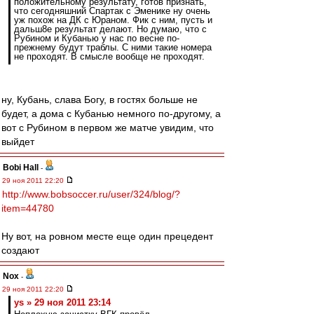
положительному результату, готов признать,
что сегодняшний Спартак с Эменике ну очень
уж похож на ДК с Юраном. Фик с ним, пусть и
дальш8е результат делают. Но думаю, что с
Рубином и Кубанью у нас по весне по-
прежнему будут траблы. С ними такие номера
не проходят. В смысле вообще не проходят.
ну, Кубань, слава Богу, в гостях больше не
будет, а дома с Кубанью немного по-другому, а
вот с Рубином в первом же матче увидим, что
выйдет
Bobi Hall
-
29 ноя 2011 22:20
http://www.bobsoccer.ru/user/324/blog/?
item=44780
Ну вот, на ровном месте еще один прецедент
создают
Nox
-
29 ноя 2011 22:20
ys » 29 ноя 2011 23:14