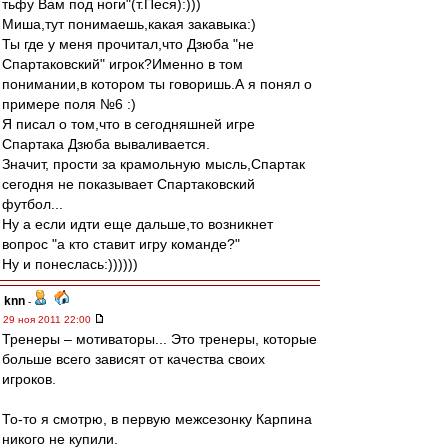
тьфу Вам под ноги"(т.Песя):)))
Миша,тут понимаешь,какая закавыка:)
Ты где у меня прочитал,что Дзюба "не
Спартаковский" игрок?Именно в том
понимании,в котором ты говоришь.А я понял о
примере поля №6 :)
Я писал о том,что в сегодняшней игре
Спартака Дзюба вываливается.
Значит, прости за крамольную мысль,Спартак
сегодня не показывает Спартаковский
футбол...
Ну а если идти еще дальше,то возникнет
вопрос "а кто ставит игру команде?"
Ну и понеслась:))))))
knn
-
29 ноя 2011 22:00
Тренеры – мотиваторы... Это тренеры, которые
больше всего зависят от качества своих
игроков.
То-то я смотрю, в первую межсезонку Карпина
никого не купили.