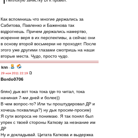
Неплохую зачистку ВГК провёл.
Как вспомнишь что многие держались за
Сабитова, Павленко и Баженова так
вздрогнешь. Причем держались намертво,
искренне веря в их перспективы, а сейчас они
в основу второй восьмерки не проходят. После
этого уже другими глазами смотришь на наши
вторые места. Чудо, просто чудо.
knn
-
29 ноя 2011 22:19
Bordo0706
блян) дык вот тока тока где-то читал, тока
начиная 7-ми дней и более))
В чем вопрос-то? Или ты проштудировал ДР и
хочешь похвалица?) ну дык просим-просим)
Я сути вопроса не понимаю. Я так понял был
упрек с твоей стороны Каткову за незнание им
ДР
Ну и докладывай. Цитата Каткова и выдержка