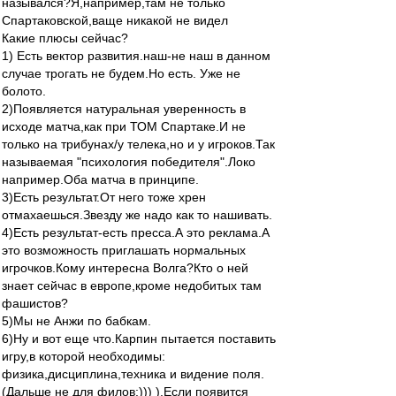
назывался?Я,например,там не только
Спартаковской,ваще никакой не видел
Какие плюсы сейчас?
1) Есть вектор развития.наш-не наш в данном
случае трогать не будем.Но есть. Уже не
болото.
2)Появляется натуральная уверенность в
исходе матча,как при ТОМ Спартаке.И не
только на трибунах/у телека,но и у игроков.Так
называемая "психология победителя".Локо
например.Оба матча в принципе.
3)Есть результат.От него тоже хрен
отмахаешься.Звезду же надо как то нашивать.
4)Есть результат-есть пресса.А это реклама.А
это возможность приглашать нормальных
игрочков.Кому интересна Волга?Кто о ней
знает сейчас в европе,кроме недобитых там
фашистов?
5)Мы не Анжи по бабкам.
6)Ну и вот еще что.Карпин пытается поставить
игру,в которой необходимы:
физика,дисциплина,техника и видение поля.
(Дальше не для филов:))) ).Если появится