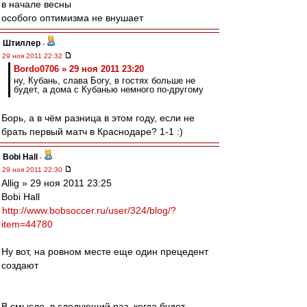
в начале весны
особого оптимизма не внушает
Штиллер
-
29 ноя 2011 22:32
Bordo0706 » 29 ноя 2011 23:20
ну, Кубань, слава Богу, в гостях больше не
будет, а дома с Кубанью немного по-другому
Борь, а в чём разница в этом году, если не
брать первый матч в Краснодаре? 1-1 :)
Bobi Hall
-
29 ноя 2011 22:30
Allig » 29 ноя 2011 23:25
Bobi Hall
http://www.bobsoccer.ru/user/324/blog/?
item=44780
Ну вот, на ровном месте еще один прецедент
создают
В смысле, в следующий раз, когда будет