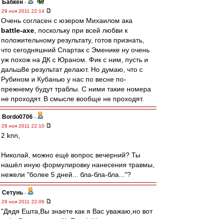
Бабкен
-
29 ноя 2011 22:14
Очень согласен с юзером Михаилом ака
battle-axe
, поскольку при всей любви к
положительному результату, готов признать,
что сегодняшний Спартак с Эменике ну очень
уж похож на ДК с Юраном. Фик с ним, пусть и
дальш8е результат делают. Но думаю, что с
Рубином и Кубанью у нас по весне по-
прежнему будут траблы. С ними такие номера
не проходят. В смысле вообще не проходят.
Bordo0706
-
29 ноя 2011 22:10
2 knn,
Николай, можно ещё вопрос вечерний? Ты
нашёл иную формулировку нанесения травмы,
нежели "более 5 дней... бла-бла-бла..."?
Сетунь
-
29 ноя 2011 22:06
"Дядя Ешта,Вы знаете как я Вас уважаю,но вот