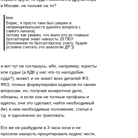
в Москве. не похоже на то?
knn
Борис, я просто таки был уверен в
непринципиальности данного вопроса с
самого начала)
потому как уверен, что мало кто из главных
бухгалтеров знает наизусть 20 ПБУ
(положения по бухгалтерскоу учету, будем
условно считать это аналогом ДР:))
а вот тут не соглашусь, ибо, например, юристы
или судьи (а КДК у нас что-то наподобие
суда?), может, и не знают всех деталей ФЗ,
ФКЗ, точных формулировок кодексов по своим
вопросам, но, получая конкретное дело,
обязаны, и если они не полные профаны и
идиоты, они это сделают, найти необходимый
Акт, в нем необходимые положения, статьи и
т.д. и однозначно их трактовать.
Его же не разбудили в 3 часа ночи и не
просили наизусть процитировать кодекс чести,