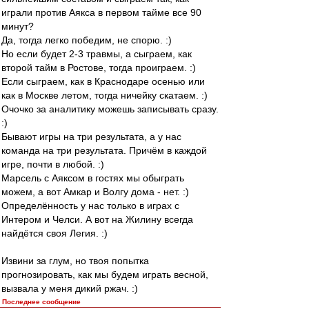
играли против Аякса в первом тайме все 90
минут?
Да, тогда легко победим, не спорю. :)
Но если будет 2-3 травмы, а сыграем, как
второй тайм в Ростове, тогда проиграем. :)
Если сыграем, как в Краснодаре осенью или
как в Москве летом, тогда ничейку скатаем. :)
Очочко за аналитику можешь записывать сразу.
:)
Бывают игры на три результата, а у нас
команда на три результата. Причём в каждой
игре, почти в любой. :)
Марсель с Аяксом в гостях мы обыграть
можем, а вот Амкар и Волгу дома - нет. :)
Определённость у нас только в играх с
Интером и Челси. А вот на Жилину всегда
найдётся своя Легия. :)
Извини за глум, но твоя попытка
прогнозировать, как мы будем играть весной,
вызвала у меня дикий ржач. :)
Последнее сообщение