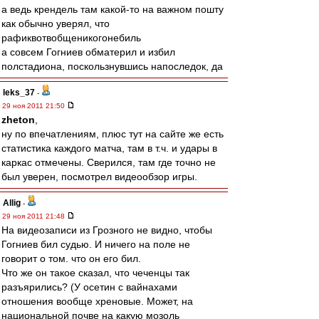
а ведь крендель там какой-то на важном пошту
как обычно уверял, что
рафиквотвобщеникогонебиль
а совсем Гогниев обматерил и избил
полстадиона, поскользнувшись напоследок, да
leks_37
-
29 ноя 2011 21:50
zheton
,
ну по впечатлениям, плюс тут на сайте же есть
статистика каждого матча, там в т.ч. и удары в
каркас отмечены. Сверился, там где точно не
был уверен, посмотрел видеообзор игры.
Allig
-
29 ноя 2011 21:48
На видеозаписи из Грозного не видно, чтобы
Гогниев бил судью. И ничего на поле не
говорит о том. что он его бил.
Что же он такое сказал, что чеченцы так
разъярились? (У осетин с вайнахами
отношения вообще хреновые. Может, на
национальной почве на какую мозоль