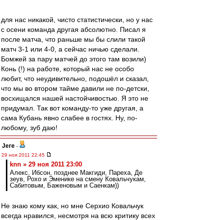
для нас никакой, чисто статистически, но у нас
с осени команда другая абсолютно. Писал я
после матча, что раньше мы бы слили такой
матч 3-1 или 4-0, а сейчас ничью сделали.
Бомжей за пару матчей до этого там возили)
Конь (!) на работе, который нас не особо
любит, что неудивительно, подошёл и сказал,
что мы во втором тайме давили не по-детски,
восхищался нашей настойчивостью. Я это не
придумал. Так вот команду-то уже другая, а
сама Кубань явно слабее в гостях. Ну, по-
любому, зуб даю!
Jere
-
29 ноя 2011 22:45
knn » 29 ноя 2011 23:00
Алекс, Ибсон, позднее Макгиди, Пареха, Де
зеув, Рохо и Эменике на смену Ковальчукам,
Сабитовым, Баженовым и Саенкам))
Не знаю кому как, но мне Серхио Ковальчук
всегда нравился, несмотря на всю критику всех