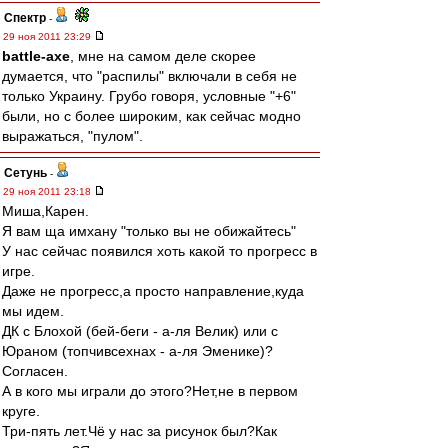
Спектр
-
29 ноя 2011 23:29
battle-axe
, мне на самом деле скорее
думается, что "распилы" включали в себя не
только Украину. Грубо говоря, условные "+6"
были, но с более широким, как сейчас модно
выражаться, "пулом".
Сетунь
-
29 ноя 2011 23:18
Миша,Карен.
Я вам ща имхану "только вы не обижайтесь"
У нас сейчас появился хоть какой то прогресс в
игре.
Даже не прогресс,а просто направление,куда
мы идем.
ДК с Блохой (бей-беги - а-ля Велик) или с
Юраном (топчивсехнах - а-ля Эменике)?
Согласен.
А в кого мы играли до этого?Нет,не в первом
круге.
Три-пять лет.Чё у нас за рисунок был?Как