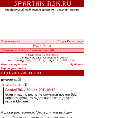
Официальный сайт болельщиков ФК "Спартак" Москва
Полная версия
Вход
•
Регистрация
FAQ
•
Поиск
Общение на сайте
Гостевая книга ВВ
»
Пред. тема
|
След. тема
Страница
4
из
182
[ Сообщений: 9069 ]
На страницу
Пред.
1
,
2
,
3
,
4
,
5
,
6
,
7
...
182
След.
Начать новую тему
Добавить
Версия для печати
01.11.2011 - 30.11.2011
Штиллер
-
29 ноя 2011 23:31
Bordo0706 » 30 ноя 2011 00:12
если у нас по весне не случится повтор бед
первого круга, то будет абсолютно другая
игра в Москве
Я даже растерялся. Это если мы выйдем
сильнейшим составом и сыграем так, как