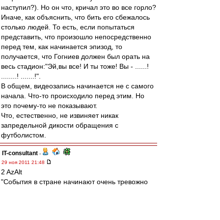
наступил?). Но он что, кричал это во все горло?
Иначе, как объяснить, что бить его сбежалось
столько людей. То есть, если попытаться
представить, что произошло непосредственно
перед тем, как начинается эпизод, то
получается, что Гогниев должен был орать на
весь стадион:"Эй,вы все! И ты тоже! Вы - ......!
........! .......!".
В общем, видеозапись начинается не с самого
начала. Что-то происходило перед этим. Но
это почему-то не показывают.
Что, естественно, не извиняет никак
запредельной дикости обращения с
футболистом.
IT-consultant
-
29 ноя 2011 21:48
2 AzAlt
"События в стране начинают очень тревожно
уплотняться и набирать градус. Не знаю,
насколько я объективен, но такого безобразия
как в этом году...."