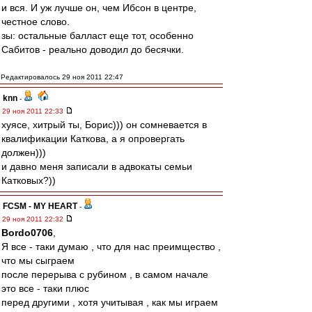
и вся. И уж лучше он, чем Ибсон в центре,
честное слово.
зы: остальные балласт еще тот, особенно
Сабитов - реально доводил до бесячки.
Редактировалось 29 ноя 2011 22:47
knn
-
29 ноя 2011 22:33
хуясе, хитрый ты, Борис))) он сомневается в
квалификации Каткова, а я опровергать
должен)))
и давно меня записали в адвокаты семьи
Катковых?))
FCSM - MY HEART
-
29 ноя 2011 22:32
Bordo0706
,
Я все - таки думаю , что для нас преимщество ,
что мы сыграем
после перерыва с рубином , в самом начале
это все - таки плюс
перед другими , хотя учитывая , как мы играем