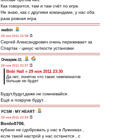
Как говорится, там и там счёт по игре.
Не знаю, как с другими командами, у нас оба
раза ровная игра.
walkin
-
29 ноя 2011 22:58
Сергей Александрович очень переживает за
Спартак - цинус чоткости установки.
Очкарик-11
-
29 ноя 2011 22:57
Bobi Hall » 29 ноя 2011 23:30
Да нет, понятно что таких чемпионатов
больше не будет
Будут,будут,даже не сомневайся.
Ещё и покруче будут...
FCSM - MY HEART
-
29 ноя 2011 22:54
Bordo0706
,
кубани не сдобровать у нас в Лужниках ,
если такой настрой у нас останется , с