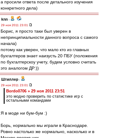
а просили ответа после детального изучения
конкретного дела)
knn
-
29 ноя 2011 23:01
Борис, я просто таки был уверен в
непринципиальности данного вопроса с самого
начала)
потому как уверен, что мало кто из главных
бухгалтеров знает наизусть 20 ПБУ (положения
по бухгалтерскоу учету, будем условно считать
это аналогом ДР:))
Штиллер
-
29 ноя 2011 23:01
Bordo0706 » 29 ноя 2011 23:51
это модно проверить по статистике игр с
остальными командами
Я в моде ни бум-бум :)
Борь, нормально мы играли в Краснодаре.
Ровно настолько же нормально, насколько и в
Москве против них.