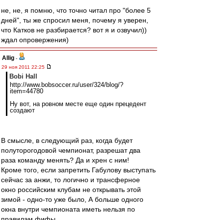
не, не, я помню, что точно читал про "более 5
дней", ты же спросил меня, почему я уверен,
что Катков не разбирается? вот я и озвучил))
ждал опровержения)
Allig
-
29 ноя 2011 22:25
Bobi Hall
http://www.bobsoccer.ru/user/324/blog/?
item=44780
Ну вот, на ровном месте еще один прецедент
создают
В смысле, в следующий раз, когда будет
полуторогодовой чемпионат, разрешат два
раза команду менять? Да и хрен с ним!
Кроме того, если запретить Габулову выступать
сейчас за анжи, то логично и трансферное
окно российским клубам не открывать этой
зимой - одно-то уже было, А больше одного
окна внутри чемпионата иметь нельзя по
правилам фифы.