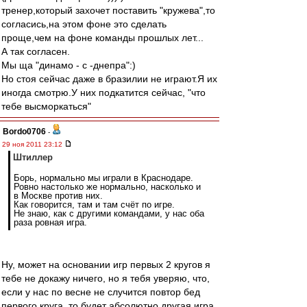
тренер,который захочет поставить "кружева",то
согласись,на этом фоне это сделать
проще,чем на фоне команды прошлых лет...
А так согласен.
Мы ща "динамо - с -днепра":)
Но стоя сейчас даже в бразилии не играют.Я их
иногда смотрю.У них подкатится сейчас, "что
тебе высморкаться"
Bordo0706
-
29 ноя 2011 23:12
Штиллер
Борь, нормально мы играли в Краснодаре.
Ровно настолько же нормально, насколько и
в Москве против них.
Как говорится, там и там счёт по игре.
Не знаю, как с другими командами, у нас оба
раза ровная игра.
Ну, может на основании игр первых 2 кругов я
тебе не докажу ничего, но я тебя уверяю, что,
если у нас по весне не случится повтор бед
первого круга, то будет абсолютно другая игра