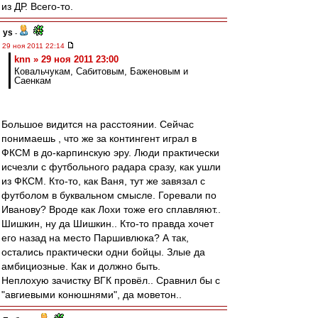
из ДР. Всего-то.
ys
-
29 ноя 2011 22:14
knn » 29 ноя 2011 23:00
Ковальчукам, Сабитовым, Баженовым и
Саенкам
Большое видится на расстоянии. Сейчас
понимаешь , что же за контингент играл в
ФКСМ в до-карпинскую эру. Люди практически
исчезли с футбольного радара сразу, как ушли
из ФКСМ. Кто-то, как Ваня, тут же завязал с
футболом в буквальном смысле. Горевали по
Иванову? Вроде как Лохи тоже его сплавляют..
Шишкин, ну да Шишкин.. Кто-то правда хочет
его назад на место Паршивлюка? А так,
остались практически одни бойцы. Злые да
амбициозные. Как и должно быть.
Неплохую зачистку ВГК провёл.. Сравнил бы с
"авгиевыми конюшнями", да моветон..