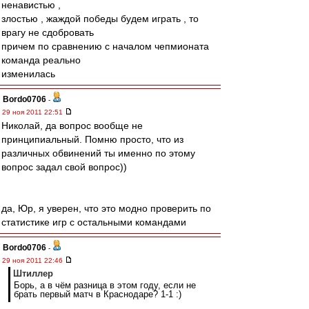
ненавистью ,
злостью , жаждой победы будем играть , то
врагу не сдобровать
причем по сравнению с началом чепмионата
команда реально
изменилась
Bordo0706
-
29 ноя 2011 22:51
Николай, да вопрос вообще не
принципиальный. Помню просто, что из
различных обвинений ты именно по этому
вопрос задал свой вопрос))
да, Юр, я уверен, что это модно проверить по
статистике игр с остальными командами
Bordo0706
-
29 ноя 2011 22:46
Штиллер
Борь, а в чём разница в этом году, если не
брать первый матч в Краснодаре? 1-1 :)