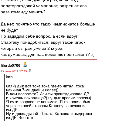
полуторогодовой чемпионат, разрешат два
раза команду менять? ...
Да нет, понятно что таких чемпионатов больше
не будет.
Но зададим себе вопрос, а если вдруг
Спартаку понадобиться, вдруг такой игрок,
который сыграл уже за 2 клуба,
как думаешь, для нас поменяют регламент? :(
Bordo0706
-
29 ноя 2011 22:29
knn
блян) дык вот тока тока где-то читал, тока
начиная 7-ми дней и более))
В чем вопрос-то? Или ты проштудировал ДР
и хочешь похвалица?) ну дык просим-просим)
Я сути вопроса не понимаю. Я так понял был
упрек с твоей стороны Каткову за незнание
им ДР
Ну и докладывай. Цитата Каткова и выдержка
из ДР. Всего-то.