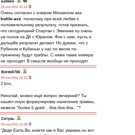
Бабкен
-
29 ноя 2011 22:14
Очень согласен с юзером Михаилом ака
battle-axe
, поскольку при всей любви к
положительному результату, готов признать,
что сегодняшний Спартак с Эменике ну очень
уж похож на ДК с Юраном. Фик с ним, пусть и
дальш8е результат делают. Но думаю, что с
Рубином и Кубанью у нас по весне по-
прежнему будут траблы. С ними такие номера
не проходят. В смысле вообще не проходят.
Bordo0706
-
29 ноя 2011 22:10
2 knn,
Николай, можно ещё вопрос вечерний? Ты
нашёл иную формулировку нанесения травмы,
нежели "более 5 дней... бла-бла-бла..."?
Сетунь
-
29 ноя 2011 22:06
"Дядя Ешта,Вы знаете как я Вас уважаю,но вот