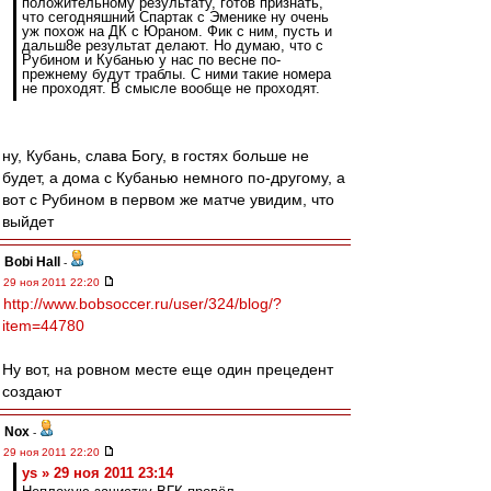
положительному результату, готов признать,
что сегодняшний Спартак с Эменике ну очень
уж похож на ДК с Юраном. Фик с ним, пусть и
дальш8е результат делают. Но думаю, что с
Рубином и Кубанью у нас по весне по-
прежнему будут траблы. С ними такие номера
не проходят. В смысле вообще не проходят.
ну, Кубань, слава Богу, в гостях больше не
будет, а дома с Кубанью немного по-другому, а
вот с Рубином в первом же матче увидим, что
выйдет
Bobi Hall
-
29 ноя 2011 22:20
http://www.bobsoccer.ru/user/324/blog/?
item=44780
Ну вот, на ровном месте еще один прецедент
создают
Nox
-
29 ноя 2011 22:20
ys » 29 ноя 2011 23:14