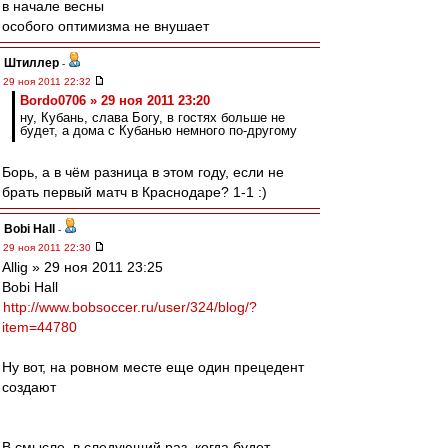
в начале весны
особого оптимизма не внушает
Штиллер
-
29 ноя 2011 22:32
Bordo0706 » 29 ноя 2011 23:20
ну, Кубань, слава Богу, в гостях больше не
будет, а дома с Кубанью немного по-другому
Борь, а в чём разница в этом году, если не
брать первый матч в Краснодаре? 1-1 :)
Bobi Hall
-
29 ноя 2011 22:30
Allig » 29 ноя 2011 23:25
Bobi Hall
http://www.bobsoccer.ru/user/324/blog/?
item=44780
Ну вот, на ровном месте еще один прецедент
создают
В смысле, в следующий раз, когда будет