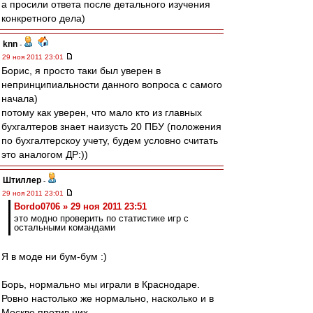
а просили ответа после детального изучения
конкретного дела)
knn
-
29 ноя 2011 23:01
Борис, я просто таки был уверен в
непринципиальности данного вопроса с самого
начала)
потому как уверен, что мало кто из главных
бухгалтеров знает наизусть 20 ПБУ (положения
по бухгалтерскоу учету, будем условно считать
это аналогом ДР:))
Штиллер
-
29 ноя 2011 23:01
Bordo0706 » 29 ноя 2011 23:51
это модно проверить по статистике игр с
остальными командами
Я в моде ни бум-бум :)
Борь, нормально мы играли в Краснодаре.
Ровно настолько же нормально, насколько и в
Москве против них.