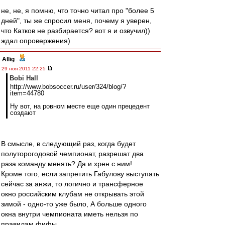
не, не, я помню, что точно читал про "более 5
дней", ты же спросил меня, почему я уверен,
что Катков не разбирается? вот я и озвучил))
ждал опровержения)
Allig
-
29 ноя 2011 22:25
Bobi Hall
http://www.bobsoccer.ru/user/324/blog/?
item=44780
Ну вот, на ровном месте еще один прецедент
создают
В смысле, в следующий раз, когда будет
полуторогодовой чемпионат, разрешат два
раза команду менять? Да и хрен с ним!
Кроме того, если запретить Габулову выступать
сейчас за анжи, то логично и трансферное
окно российским клубам не открывать этой
зимой - одно-то уже было, А больше одного
окна внутри чемпионата иметь нельзя по
правилам фифы.