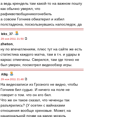
а ведь крендель там какой-то на важном пошту
как обычно уверял, что
рафиквотвобщеникогонебиль
а совсем Гогниев обматерил и избил
полстадиона, поскользнувшись напоследок, да
leks_37
-
29 ноя 2011 21:50
zheton
,
ну по впечатлениям, плюс тут на сайте же есть
статистика каждого матча, там в т.ч. и удары в
каркас отмечены. Сверился, там где точно не
был уверен, посмотрел видеообзор игры.
Allig
-
29 ноя 2011 21:48
На видеозаписи из Грозного не видно, чтобы
Гогниев бил судью. И ничего на поле не
говорит о том. что он его бил.
Что же он такое сказал, что чеченцы так
разъярились? (У осетин с вайнахами
отношения вообще хреновые. Может, на
национальной почве на какую мозоль