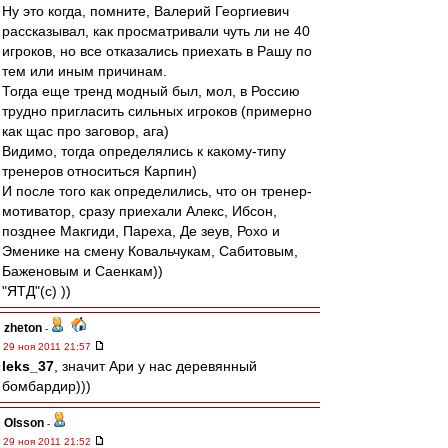
Ну это когда, помните, Валерий Георгиевич
рассказывал, как просматривали чуть ли не 40
игроков, но все отказались приехать в Рашу по
тем или иным причинам.
Тогда еще тренд модный был, мол, в Россию
трудно пригласить сильных игроков (примерно
как щас про заговор, ага)
Видимо, тогда определялись к какому-типу
тренеров относиться Карпин)
И после того как определились, что он тренер-
мотиватор, сразу приехали Алекс, Ибсон,
позднее Макгиди, Пареха, Де зеув, Рохо и
Эменике на смену Ковальчукам, Сабитовым,
Баженовым и Саенкам))
"ЯТД"(с) ))
zheton
-
29 ноя 2011 21:57
leks_37
, значит Ари у нас деревянный
бомбардир)))
Olsson
-
29 ноя 2011 21:52