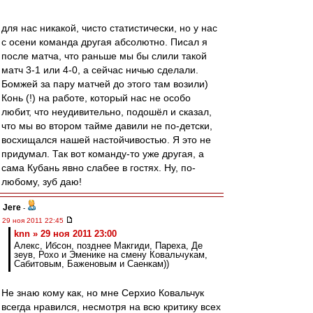
для нас никакой, чисто статистически, но у нас
с осени команда другая абсолютно. Писал я
после матча, что раньше мы бы слили такой
матч 3-1 или 4-0, а сейчас ничью сделали.
Бомжей за пару матчей до этого там возили)
Конь (!) на работе, который нас не особо
любит, что неудивительно, подошёл и сказал,
что мы во втором тайме давили не по-детски,
восхищался нашей настойчивостью. Я это не
придумал. Так вот команду-то уже другая, а
сама Кубань явно слабее в гостях. Ну, по-
любому, зуб даю!
Jere
-
29 ноя 2011 22:45
knn » 29 ноя 2011 23:00
Алекс, Ибсон, позднее Макгиди, Пареха, Де
зеув, Рохо и Эменике на смену Ковальчукам,
Сабитовым, Баженовым и Саенкам))
Не знаю кому как, но мне Серхио Ковальчук
всегда нравился, несмотря на всю критику всех