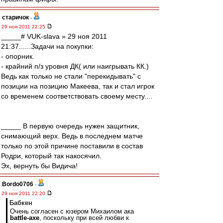
старичок
-
29 ноя 2011 22:25
_____# VUK-slava » 29 ноя 2011
21:37......Задачи на покупки:
- опорник.
- крайний п/з уровня ДК( или наигрывать КК.)
Ведь как только не стали "перекидывать" с
позиции на позицию Макеева, так и стал игрок
со временем соответствовать своему месту....
_____ В первую очередь нужен защитник,
снимающий верх. Ведь в последнем матче
только по этой причине поставили в состав
Родри, который так накосячил.
Эх, вернуть бы Видича!
Bordo0706
-
29 ноя 2011 22:20
Бабкен
Очень согласен с юзером Михаилом ака
battle-axe
, поскольку при всей любви к