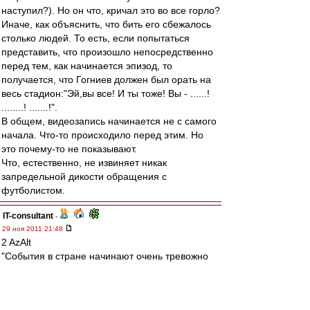
наступил?). Но он что, кричал это во все горло?
Иначе, как объяснить, что бить его сбежалось
столько людей. То есть, если попытаться
представить, что произошло непосредственно
перед тем, как начинается эпизод, то
получается, что Гогниев должен был орать на
весь стадион:"Эй,вы все! И ты тоже! Вы - ......!
........! .......!".
В общем, видеозапись начинается не с самого
начала. Что-то происходило перед этим. Но
это почему-то не показывают.
Что, естественно, не извиняет никак
запредельной дикости обращения с
футболистом.
IT-consultant
-
29 ноя 2011 21:48
2 AzAlt
"События в стране начинают очень тревожно
уплотняться и набирать градус. Не знаю,
насколько я объективен, но такого безобразия
как в этом году...."