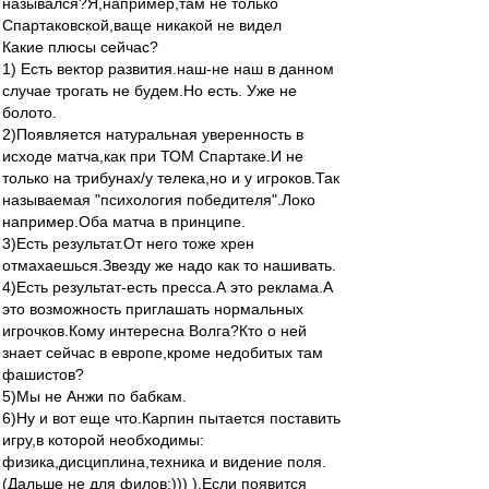
назывался?Я,например,там не только
Спартаковской,ваще никакой не видел
Какие плюсы сейчас?
1) Есть вектор развития.наш-не наш в данном
случае трогать не будем.Но есть. Уже не
болото.
2)Появляется натуральная уверенность в
исходе матча,как при ТОМ Спартаке.И не
только на трибунах/у телека,но и у игроков.Так
называемая "психология победителя".Локо
например.Оба матча в принципе.
3)Есть результат.От него тоже хрен
отмахаешься.Звезду же надо как то нашивать.
4)Есть результат-есть пресса.А это реклама.А
это возможность приглашать нормальных
игрочков.Кому интересна Волга?Кто о ней
знает сейчас в европе,кроме недобитых там
фашистов?
5)Мы не Анжи по бабкам.
6)Ну и вот еще что.Карпин пытается поставить
игру,в которой необходимы:
физика,дисциплина,техника и видение поля.
(Дальше не для филов:))) ).Если появится