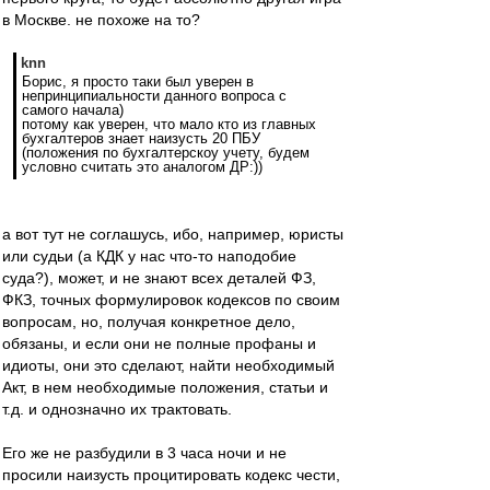
в Москве. не похоже на то?
knn
Борис, я просто таки был уверен в
непринципиальности данного вопроса с
самого начала)
потому как уверен, что мало кто из главных
бухгалтеров знает наизусть 20 ПБУ
(положения по бухгалтерскоу учету, будем
условно считать это аналогом ДР:))
а вот тут не соглашусь, ибо, например, юристы
или судьи (а КДК у нас что-то наподобие
суда?), может, и не знают всех деталей ФЗ,
ФКЗ, точных формулировок кодексов по своим
вопросам, но, получая конкретное дело,
обязаны, и если они не полные профаны и
идиоты, они это сделают, найти необходимый
Акт, в нем необходимые положения, статьи и
т.д. и однозначно их трактовать.
Его же не разбудили в 3 часа ночи и не
просили наизусть процитировать кодекс чести,