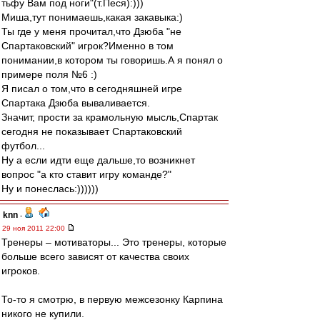
тьфу Вам под ноги"(т.Песя):)))
Миша,тут понимаешь,какая закавыка:)
Ты где у меня прочитал,что Дзюба "не
Спартаковский" игрок?Именно в том
понимании,в котором ты говоришь.А я понял о
примере поля №6 :)
Я писал о том,что в сегодняшней игре
Спартака Дзюба вываливается.
Значит, прости за крамольную мысль,Спартак
сегодня не показывает Спартаковский
футбол...
Ну а если идти еще дальше,то возникнет
вопрос "а кто ставит игру команде?"
Ну и понеслась:))))))
knn
-
29 ноя 2011 22:00
Тренеры – мотиваторы... Это тренеры, которые
больше всего зависят от качества своих
игроков.
То-то я смотрю, в первую межсезонку Карпина
никого не купили.