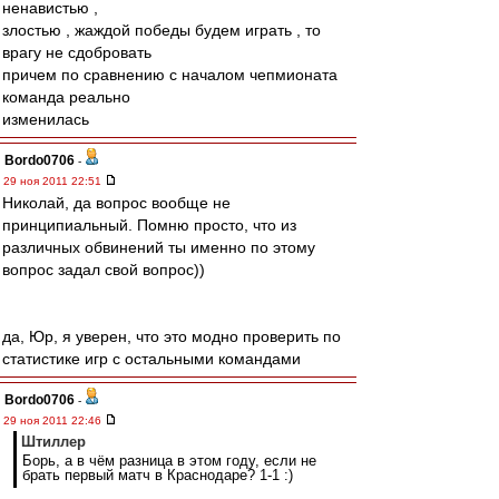
ненавистью ,
злостью , жаждой победы будем играть , то
врагу не сдобровать
причем по сравнению с началом чепмионата
команда реально
изменилась
Bordo0706
-
29 ноя 2011 22:51
Николай, да вопрос вообще не
принципиальный. Помню просто, что из
различных обвинений ты именно по этому
вопрос задал свой вопрос))
да, Юр, я уверен, что это модно проверить по
статистике игр с остальными командами
Bordo0706
-
29 ноя 2011 22:46
Штиллер
Борь, а в чём разница в этом году, если не
брать первый матч в Краснодаре? 1-1 :)