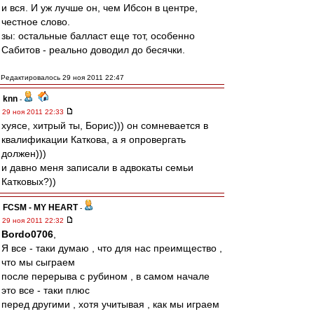
и вся. И уж лучше он, чем Ибсон в центре,
честное слово.
зы: остальные балласт еще тот, особенно
Сабитов - реально доводил до бесячки.
Редактировалось 29 ноя 2011 22:47
knn
-
29 ноя 2011 22:33
хуясе, хитрый ты, Борис))) он сомневается в
квалификации Каткова, а я опровергать
должен)))
и давно меня записали в адвокаты семьи
Катковых?))
FCSM - MY HEART
-
29 ноя 2011 22:32
Bordo0706
,
Я все - таки думаю , что для нас преимщество ,
что мы сыграем
после перерыва с рубином , в самом начале
это все - таки плюс
перед другими , хотя учитывая , как мы играем