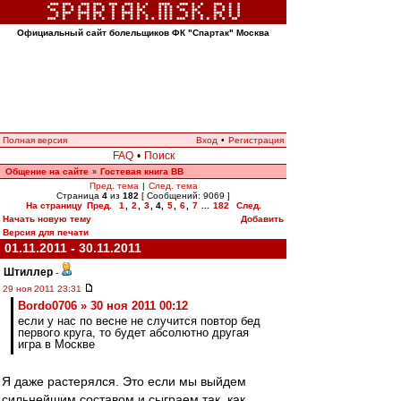
Официальный сайт болельщиков ФК "Спартак" Москва
Полная версия
Вход
•
Регистрация
FAQ
•
Поиск
Общение на сайте
Гостевая книга ВВ
»
Пред. тема
|
След. тема
Страница
4
из
182
[ Сообщений: 9069 ]
На страницу
Пред.
1
,
2
,
3
,
4
,
5
,
6
,
7
...
182
След.
Начать новую тему
Добавить
Версия для печати
01.11.2011 - 30.11.2011
Штиллер
-
29 ноя 2011 23:31
Bordo0706 » 30 ноя 2011 00:12
если у нас по весне не случится повтор бед
первого круга, то будет абсолютно другая
игра в Москве
Я даже растерялся. Это если мы выйдем
сильнейшим составом и сыграем так, как