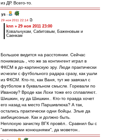
из ДР. Всего-то.
ys
-
29 ноя 2011 22:14
knn » 29 ноя 2011 23:00
Ковальчукам, Сабитовым, Баженовым и
Саенкам
Большое видится на расстоянии. Сейчас
понимаешь , что же за контингент играл в
ФКСМ в до-карпинскую эру. Люди практически
исчезли с футбольного радара сразу, как ушли
из ФКСМ. Кто-то, как Ваня, тут же завязал с
футболом в буквальном смысле. Горевали по
Иванову? Вроде как Лохи тоже его сплавляют..
Шишкин, ну да Шишкин.. Кто-то правда хочет
его назад на место Паршивлюка? А так,
остались практически одни бойцы. Злые да
амбициозные. Как и должно быть.
Неплохую зачистку ВГК провёл.. Сравнил бы с
"авгиевыми конюшнями", да моветон..