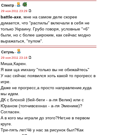
Спектр
-
29 ноя 2011 23:29
battle-axe
, мне на самом деле скорее
думается, что "распилы" включали в себя не
только Украину. Грубо говоря, условные "+6"
были, но с более широким, как сейчас модно
выражаться, "пулом".
Сетунь
-
29 ноя 2011 23:18
Миша,Карен.
Я вам ща имхану "только вы не обижайтесь"
У нас сейчас появился хоть какой то прогресс в
игре.
Даже не прогресс,а просто направление,куда
мы идем.
ДК с Блохой (бей-беги - а-ля Велик) или с
Юраном (топчивсехнах - а-ля Эменике)?
Согласен.
А в кого мы играли до этого?Нет,не в первом
круге.
Три-пять лет.Чё у нас за рисунок был?Как