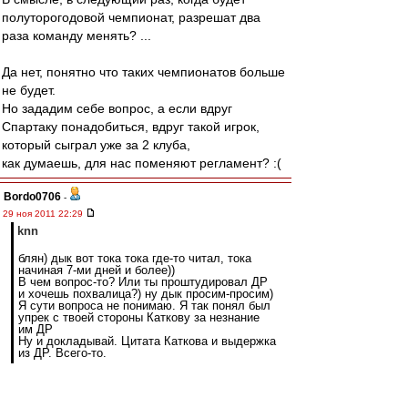
полуторогодовой чемпионат, разрешат два
раза команду менять? ...
Да нет, понятно что таких чемпионатов больше
не будет.
Но зададим себе вопрос, а если вдруг
Спартаку понадобиться, вдруг такой игрок,
который сыграл уже за 2 клуба,
как думаешь, для нас поменяют регламент? :(
Bordo0706
-
29 ноя 2011 22:29
knn
блян) дык вот тока тока где-то читал, тока
начиная 7-ми дней и более))
В чем вопрос-то? Или ты проштудировал ДР
и хочешь похвалица?) ну дык просим-просим)
Я сути вопроса не понимаю. Я так понял был
упрек с твоей стороны Каткову за незнание
им ДР
Ну и докладывай. Цитата Каткова и выдержка
из ДР. Всего-то.