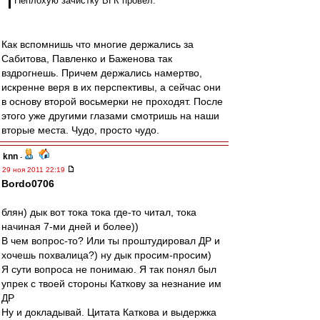
Неплохую зачистку ВГК провёл.
Как вспомнишь что многие держались за
Сабитова, Павленко и Баженова так
вздрогнешь. Причем держались намертво,
искренне веря в их перспективы, а сейчас они
в основу второй восьмерки не проходят. После
этого уже другими глазами смотришь на наши
вторые места. Чудо, просто чудо.
knn
-
29 ноя 2011 22:19
Bordo0706
блян) дык вот тока тока где-то читал, тока
начиная 7-ми дней и более))
В чем вопрос-то? Или ты проштудировал ДР и
хочешь похвалица?) ну дык просим-просим)
Я сути вопроса не понимаю. Я так понял был
упрек с твоей стороны Каткову за незнание им
ДР
Ну и докладывай. Цитата Каткова и выдержка