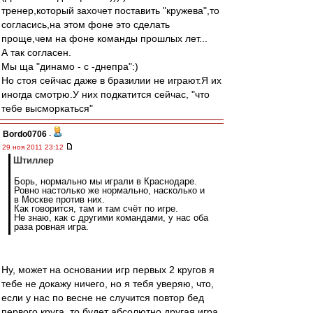
тренер,который захочет поставить "кружева",то
согласись,на этом фоне это сделать
проще,чем на фоне команды прошлых лет...
А так согласен.
Мы ща "динамо - с -днепра":)
Но стоя сейчас даже в бразилии не играют.Я их
иногда смотрю.У них подкатится сейчас, "что
тебе высморкаться"
Bordo0706
-
29 ноя 2011 23:12
Штиллер
Борь, нормально мы играли в Краснодаре.
Ровно настолько же нормально, насколько и
в Москве против них.
Как говорится, там и там счёт по игре.
Не знаю, как с другими командами, у нас оба
раза ровная игра.
Ну, может на основании игр первых 2 кругов я
тебе не докажу ничего, но я тебя уверяю, что,
если у нас по весне не случится повтор бед
первого круга, то будет абсолютно другая игра