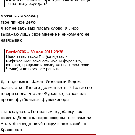
- я вот могу осуждать!
можешь - молодец
твое личное дело
я вот не забываю писать слово "я", ибо
выражаю лишь свое мнение и никому его не
навязываю
Bordo0706 » 30 ноя 2011 23:38
Надо взять закон РФ (не путать с
мифическими законами имени фурсенко,
каткова, прядкина и джигуржы на территории
Чечни) и по нему все решить.
Да, надо взять. Закон. Уголовный Кодекс
называется. Кто его должен взять ? Только не
говори снова, что это Фурсенко, Катков или
прочие футбольные функционеры
з.ы. к случаю с Гогниевым. в добавку, так
сказать. Дело с электрошокером тоже замяли.
А там был задет клуб покруче чем какой-то
Краснодар