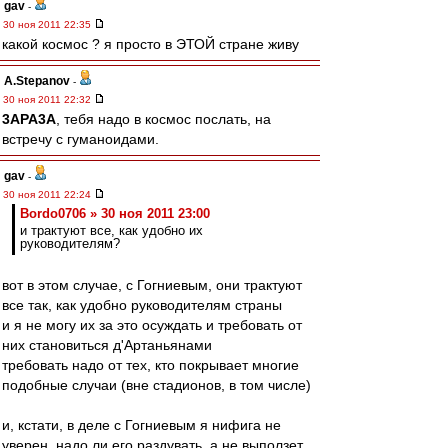
gav
-
30 ноя 2011 22:35
какой космос ? я просто в ЭТОЙ стране живу
A.Stepanov
-
30 ноя 2011 22:32
3APA3A
, тебя надо в космос послать, на
встречу с гуманоидами.
gav
-
30 ноя 2011 22:24
Bordo0706 » 30 ноя 2011 23:00
и трактуют все, как удобно их
руководителям?
вот в этом случае, с Гогниевым, они трактуют
все так, как удобно руководителям страны
и я не могу их за это осуждать и требовать от
них становиться д'Артаньянами
требовать надо от тех, кто покрывает многие
подобные случаи (вне стадионов, в том числе)
и, кстати, в деле с Гогниевым я нифига не
уверен, надо ли его раздувать. а не выползет