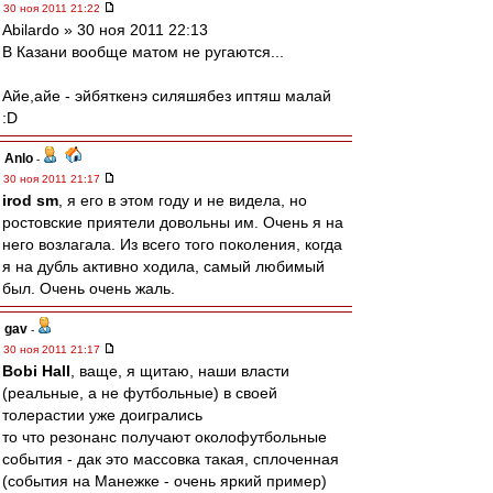
30 ноя 2011 21:22
Abilardo » 30 ноя 2011 22:13
В Казани вообще матом не ругаются...
Айе,айе - эйбяткенэ силяшябез иптяш малай
:D
Anlo
-
30 ноя 2011 21:17
irod sm
, я его в этом году и не видела, но
ростовские приятели довольны им. Очень я на
него возлагала. Из всего того поколения, когда
я на дубль активно ходила, самый любимый
был. Очень очень жаль.
gav
-
30 ноя 2011 21:17
Bobi Hall
, ваще, я щитаю, наши власти
(реальные, а не футбольные) в своей
толерастии уже доигрались
то что резонанс получают околофутбольные
события - дак это массовка такая, сплоченная
(события на Манежке - очень яркий пример)