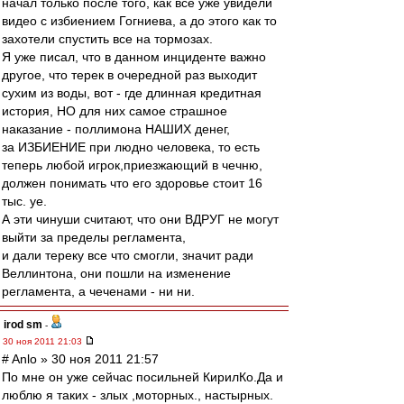
начал только после того, как все уже увидели
видео с избиением Гогниева, а до этого как то
захотели спустить все на тормозах.
Я уже писал, что в данном инциденте важно
другое, что терек в очередной раз выходит
сухим из воды, вот - где длинная кредитная
история, НО для них самое страшное
наказание - поллимона НАШИХ денег,
за ИЗБИЕНИЕ при людно человека, то есть
теперь любой игрок,приезжающий в чечню,
должен понимать что его здоровье стоит 16
тыс. уе.
А эти чинуши считают, что они ВДРУГ не могут
выйти за пределы регламента,
и дали тереку все что смогли, значит ради
Веллинтона, они пошли на изменение
регламента, а чеченами - ни ни.
irod sm
-
30 ноя 2011 21:03
# Anlo » 30 ноя 2011 21:57
По мне он уже сейчас посильней КирилКо.Да и
люблю я таких - злых ,моторных., настырных.