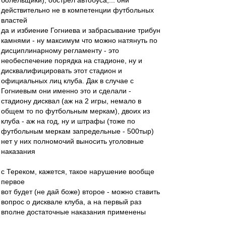
болельщики), обстрел автобуса,... они
действительно не в компетенции футбольных
властей
да и избиение Гогниева и забрасывание трибун
камнями - ну максимум что можно натянуть по
дисциплинарному регламенту - это
необеспечение порядка на стадионе, ну и
дисквалифицировать этот стадион и
официальных лиц клуба. Дак в случае с
Гогниевым они именно это и сделали -
стадиону дисквал (аж на 2 игры, немало в
общем то по футбольным меркам), двоих из
клуба - аж на год, ну и штрафы (тоже по
футбольным меркам запредельные - 500тыр)
нет у них полномочий выносить уголовные
наказания
с Тереком, кажется, такое нарушение вообще
первое
вот будет (не дай боже) второе - можно ставить
вопрос о дисквале клуба, а на первый раз
вполне достаточные наказания применены