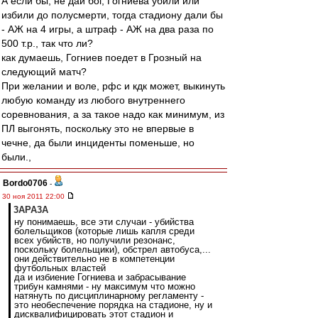
А если бы, не дай бог, Гогниева убили или
избили до полусмерти, тогда стадиону дали бы
- АЖ на 4 игры, а штраф - АЖ на два раза по
500 т.р., так что ли?
как думаешь, Гогниев поедет в Грозный на
следующий матч?
При желании и воле, рфс и кдк может, выкинуть
любую команду из любого внутреннего
соревнования, а за такое надо как минимум, из
ПЛ выгонять, поскольку это не впервые в
чечне, да были инциденты поменьше, но
были.,
Bordo0706
-
30 ноя 2011 22:00
3APA3A
ну понимаешь, все эти случаи - убийства
болельщиков (которые лишь капля среди
всех убийств, но получили резонанс,
поскольку болельщики), обстрел автобуса,...
они действительно не в компетенции
футбольных властей
да и избиение Гогниева и забрасывание
трибун камнями - ну максимум что можно
натянуть по дисциплинарному регламенту -
это необеспечение порядка на стадионе, ну и
дисквалифицировать этот стадион и