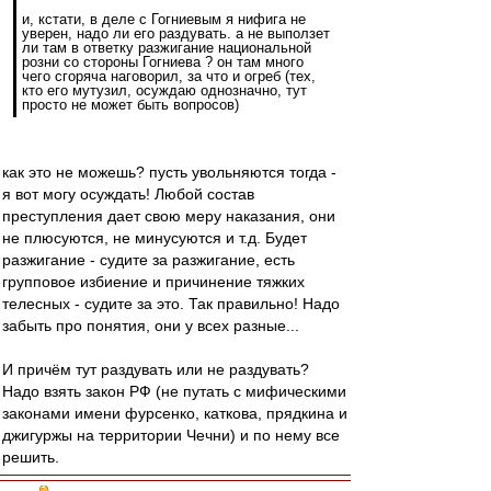
и, кстати, в деле с Гогниевым я нифига не
уверен, надо ли его раздувать. а не выползет
ли там в ответку разжигание национальной
розни со стороны Гогниева ? он там много
чего сгоряча наговорил, за что и огреб (тех,
кто его мутузил, осуждаю однозначно, тут
просто не может быть вопросов)
как это не можешь? пусть увольняются тогда -
я вот могу осуждать! Любой состав
преступления дает свою меру наказания, они
не плюсуются, не минусуются и т.д. Будет
разжигание - судите за разжигание, есть
групповое избиение и причинение тяжких
телесных - судите за это. Так правильно! Надо
забыть про понятия, они у всех разные...
И причём тут раздувать или не раздувать?
Надо взять закон РФ (не путать с мифическими
законами имени фурсенко, каткова, прядкина и
джигуржы на территории Чечни) и по нему все
решить.