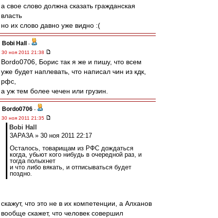
а свое слово должна сказать гражданская
власть
но их слово давно уже видно :(
Bobi Hall
-
30 ноя 2011 21:38
Bordo0706, Борис так я же и пишу, что всем
уже будет наплевать, что написал чин из кдк,
рфс,
а уж тем более чечен или грузин.
Bordo0706
-
30 ноя 2011 21:35
Bobi Hall
3APA3A » 30 ноя 2011 22:17
Осталось, товарищам из РФС дождаться
когда, убьют кого нибудь в очередной раз, и
тогда полыхнет
и что либо вякать, и отписываться будет
поздно.
скажут, что это не в их компетенции, а Алханов
вообще скажет, что человек совершил