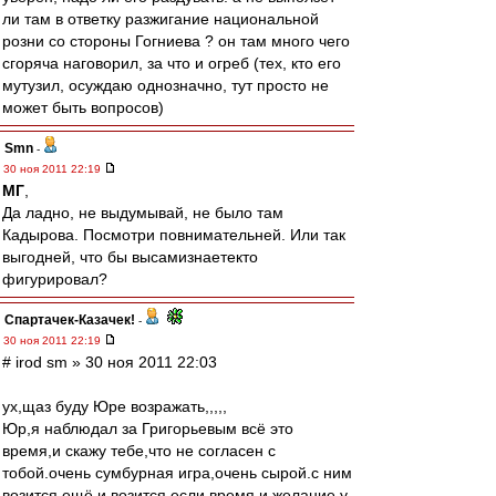
ли там в ответку разжигание национальной
розни со стороны Гогниева ? он там много чего
сгоряча наговорил, за что и огреб (тех, кто его
мутузил, осуждаю однозначно, тут просто не
может быть вопросов)
Smn
-
30 ноя 2011 22:19
МГ
,
Да ладно, не выдумывай, не было там
Кадырова. Посмотри повнимательней. Или так
выгодней, что бы высамизнаетекто
фигурировал?
Спартачек-Казачек!
-
30 ноя 2011 22:19
# irod sm » 30 ноя 2011 22:03
ух,щаз буду Юре возражать,,,,,
Юр,я наблюдал за Григорьевым всё это
время,и скажу тебе,что не согласен с
тобой.очень сумбурная игра,очень сырой.с ним
возится ещё и возится,если время и желание у