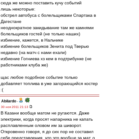
сюда же можно поставить кучу событий
лишь некоторые:
обстрел автобуса с болельщиками Спартака в
Дагестане
неоднократное закидывание там же камнями
болельщиков гостей (не только наших)
избиение, кажется, в Нальчике
избиение болельщиков Зенита под Тверью
недавно (на матч с нами ехали)
избиение Гогниева хз кем в подтрибунке (не
работниками клуба же)
щас любое подобное событие только
добавляет топлива в уже загорающийся костер
:(
Abilardo
-
30 ноя 2011 21:13
В Казани вообще матом не ругаются. Даже
электрики, когда просят напарника не капать
расплавленным оловом им за шиворот.
Откровенно говоря, я до сих пор не составил
себе представления, что это вообще за мат, о