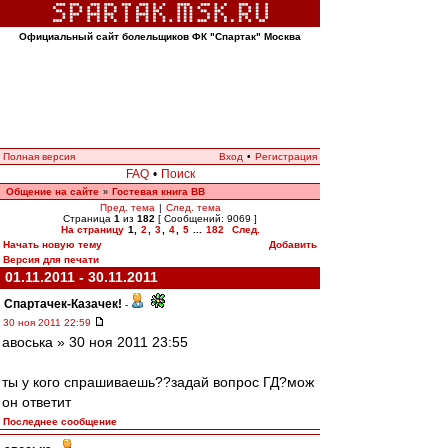
Официальный сайт болельщиков ФК "Спартак" Москва
Полная версия
Вход
•
Регистрация
FAQ
•
Поиск
Общение на сайте
Гостевая книга ВВ
»
Пред. тема
|
След. тема
Страница
1
из
182
[ Сообщений: 9069 ]
На страницу
1
,
2
,
3
,
4
,
5
...
182
След.
Начать новую тему
Добавить
Версия для печати
01.11.2011 - 30.11.2011
Спартачек-Казачек!
-
30 ноя 2011 22:59
авоська » 30 ноя 2011 23:55
ты у кого спрашиваешь??задай вопрос ГД?мож
он ответит
Последнее сообщение