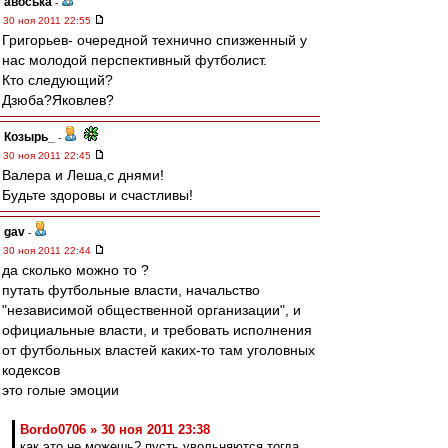
авоська
-
30 ноя 2011 22:55
Григорьев- очередной технично спизженный у
нас молодой перспективный футболист.
Кто следующий?
Дзюба?Яковлев?
Козырь_
-
30 ноя 2011 22:45
Валера и Леша,с днями!
Будьте здоровы и счастливы!
gav
-
30 ноя 2011 22:44
да сколько можно то ?
путать футбольные власти, начальство
"независимой общественной организации", и
официальные власти, и требовать исполнения
от футбольных властей каких-то там уголовных
кодексов
это голые эмоции
Bordo0706 » 30 ноя 2011 23:38
как это не можешь? пусть увольняются тогда