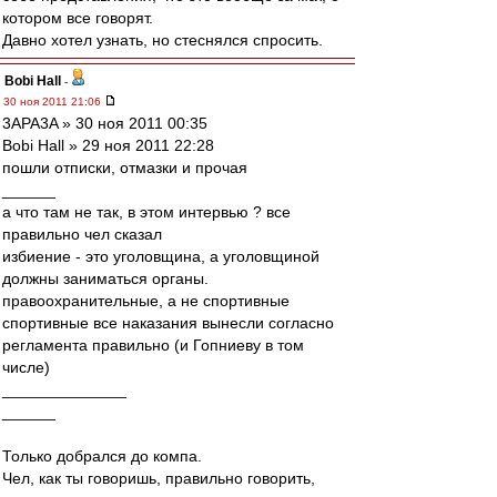
котором все говорят.
Давно хотел узнать, но стеснялся спросить.
Bobi Hall
-
30 ноя 2011 21:06
3APA3A » 30 ноя 2011 00:35
Bobi Hall » 29 ноя 2011 22:28
пошли отписки, отмазки и прочая
______
а что там не так, в этом интервью ? все
правильно чел сказал
избиение - это уголовщина, а уголовщиной
должны заниматься органы.
правоохранительные, а не спортивные
спортивные все наказания вынесли согласно
регламента правильно (и Гопниеву в том
числе)
______________
______
Только добрался до компа.
Чел, как ты говоришь, правильно говорить,