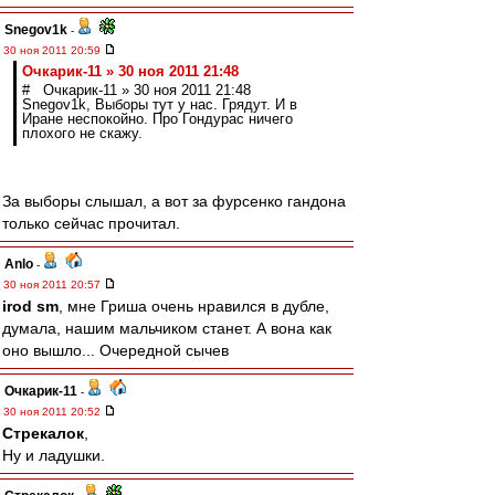
Snegov1k
-
30 ноя 2011 20:59
Очкарик-11 » 30 ноя 2011 21:48
# Очкарик-11 » 30 ноя 2011 21:48
Snegov1k, Выборы тут у нас. Грядут. И в
Иране неспокойно. Про Гондурас ничего
плохого не скажу.
За выборы слышал, а вот за фурсенко гандона
только сейчас прочитал.
Anlo
-
30 ноя 2011 20:57
irod sm
, мне Гриша очень нравился в дубле,
думала, нашим мальчиком станет. А вона как
оно вышло... Очередной сычев
Очкарик-11
-
30 ноя 2011 20:52
Стрекалок
,
Ну и ладушки.