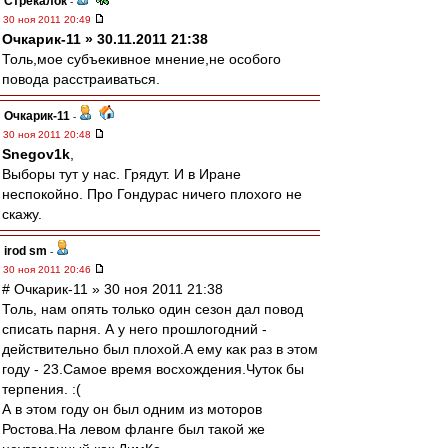
Стрекалок
-
30 ноя 2011 20:49
Очкарик-11 » 30.11.2011 21:38
Толь,мое субъекивное мнение,не особого
повода расстраиваться.
Очкарик-11
-
30 ноя 2011 20:48
Snegov1k
,
Выборы тут у нас. Грядут. И в Иране
неспокойно. Про Гондурас ничего плохого не
скажу.
irod sm
-
30 ноя 2011 20:46
# Очкарик-11 » 30 ноя 2011 21:38
Толь, нам опять только один сезон дал повод
списать парня. А у него прошлогодний -
действительно был плохой.А ему как раз в этом
году - 23.Самое время восхождения.Чуток бы
терпения. :(
А в этом году он был одним из моторов
Ростова.На левом фланге был такой же