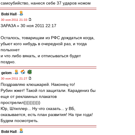
самоубийство, нанеся себе 37 ударов ножом
Bobi Hall
-
30 ноя 2011 21:33
3APA3A » 30 ноя 2011 22:17
Осталось, товарищам из РФС дождаться когда,
убьют кого нибудь в очередной раз, и тогда
полыхнет
и что либо вякать, и отписываться будет
поздно.
gelom
-
30 ноя 2011 21:27
Поздравляю клюшкарей. Наконец-то!
Рубин жжет! Такой гол защитали. Карадениз бы
еще от рекламных плакатов
прострелил)))))))))))
Юр, Штиллер... Ну что сказать... у ВБ,
оказывается, есть план развития! На три года!
Будем посмотреть.
Bobi Hall
-