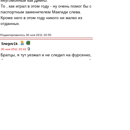
неугомонный как ДимКо.
То , как играл в этом году - ну очень помог бы с
паспортным заменителем Макгиди слева.
Кроме него в этом году никого ни жалко из
отданных.
Редактировалось 30 ноя 2011 20:50
Snegov1k
-
30 ноя 2011 20:42
Братцы, я тут уезжал и не следил на фурсенко,
Диканя все таки у нас выпиливают из россиян?
А как Заболотный там? Никто не следит?
Очкарик-11
-
30 ноя 2011 20:38
irod sm » 30 ноя 2011 21:33
очень жаль что григорьева упустили. :(((
Время покажет.
Тут "знатоки" ещё и не такими "лимонами"
направо-налево разбрасываются.:)
Валеру бы,Стрекалка,послушать по этому