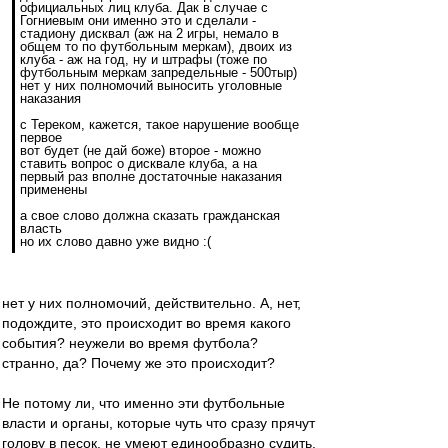
официальных лиц клуба. Дак в случае с
Гогниевым они именно это и сделали -
стадиону дисквал (аж на 2 игры, немало в
общем то по футбольным меркам), двоих из
клуба - аж на год, ну и штрафы (тоже по
футбольным меркам запредельные - 500тыр)
нет у них полномочий выносить уголовные
наказания
с Тереком, кажется, такое нарушение вообще
первое
вот будет (не дай боже) второе - можно
ставить вопрос о дисквале клуба, а на
первый раз вполне достаточные наказания
применены
а свое слово должна сказать гражданская
власть
но их слово давно уже видно :(
нет у них полномочий, действительно. А, нет,
подождите, это происходит во время какого
события? неужели во время футбола?
странно, да? Почему же это происходит?
Не потому ли, что именно эти футбольные
власти и органы, которые чуть что сразу прячут
голову в песок, не умеют единообразно судить,