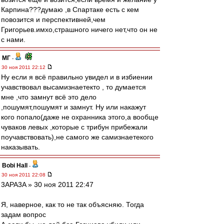
Карпина???думаю ,в Спартаке есть с кем
повозится и перспективней,чем
Григорьев.имхо,страшного ничего нет,что он не
с нами.
МГ
-
30 ноя 2011 22:12
Ну если я всё правильно увидел и в избиении
учавствовал высамизнаетекто , то думается
мне ,что замнут всё это дело
,пошумят,пошумят и замнут. Ну или накажут
кого попало(даже не охранника этого,а вообще
чуваков левых ,которые с трибун прибежали
поучавствовать),не самого же самизнаетекого
наказывать.
Bobi Hall
-
30 ноя 2011 22:08
3APA3A » 30 ноя 2011 22:47
Я, наверное, как то не так объясняю. Тогда
задам вопрос