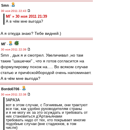
Smn
-
30 ноя 2011 22:43
МГ » 30 ноя 2011 21:39
А в чём мне выгода?
А я откуда знаю? Тебе видней.)
МГ
-
30 ноя 2011 22:39
Smn , дык я и смотрел. Увеличивал ,но там
такие "шашечки" , что я готов согласится на
формулировку похож на..... Во всяком случае
статью и причёскойбородой очень напоминает.
А в чём мне выгода?
Bordo0706
-
30 ноя 2011 22:38
3APA3A
вот в этом случае, с Гогниевым, они трактуют
все так, как удобно руководителям страны
и я не могу их за это осуждать и требовать от
них становиться д'Артаньянами
требовать надо от тех, кто покрывает многие
подобные случаи (вне стадионов, в том
числе)