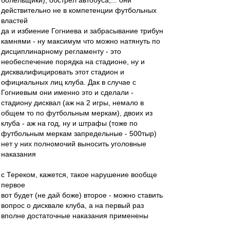
болельщики), обстрел автобуса,... они
действительно не в компетенции футбольных
властей
да и избиение Гогниева и забрасывание трибун
камнями - ну максимум что можно натянуть по
дисциплинарному регламенту - это
необеспечение порядка на стадионе, ну и
дисквалифицировать этот стадион и
официальных лиц клуба. Дак в случае с
Гогниевым они именно это и сделали -
стадиону дисквал (аж на 2 игры, немало в
общем то по футбольным меркам), двоих из
клуба - аж на год, ну и штрафы (тоже по
футбольным меркам запредельные - 500тыр)
нет у них полномочий выносить уголовные
наказания
с Тереком, кажется, такое нарушение вообще
первое
вот будет (не дай боже) второе - можно ставить
вопрос о дисквале клуба, а на первый раз
вполне достаточные наказания применены