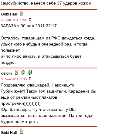
самоубийство, нанеся себе 37 ударов ножом
Bobi Hall
-
30 ноя 2011 21:33
3APA3A » 30 ноя 2011 22:17
Осталось, товарищам из РФС дождаться когда,
убьют кого нибудь в очередной раз, и тогда
полыхнет
и что либо вякать, и отписываться будет
поздно.
gelom
-
30 ноя 2011 21:27
Поздравляю клюшкарей. Наконец-то!
Рубин жжет! Такой гол защитали. Карадениз бы
еще от рекламных плакатов
прострелил)))))))))))
Юр, Штиллер... Ну что сказать... у ВБ,
оказывается, есть план развития! На три года!
Будем посмотреть.
Bobi Hall
-