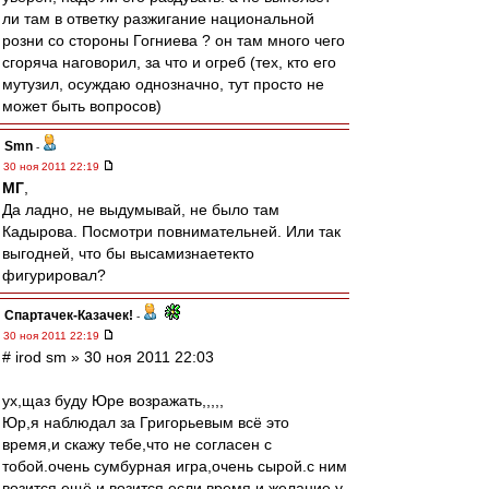
ли там в ответку разжигание национальной
розни со стороны Гогниева ? он там много чего
сгоряча наговорил, за что и огреб (тех, кто его
мутузил, осуждаю однозначно, тут просто не
может быть вопросов)
Smn
-
30 ноя 2011 22:19
МГ
,
Да ладно, не выдумывай, не было там
Кадырова. Посмотри повнимательней. Или так
выгодней, что бы высамизнаетекто
фигурировал?
Спартачек-Казачек!
-
30 ноя 2011 22:19
# irod sm » 30 ноя 2011 22:03
ух,щаз буду Юре возражать,,,,,
Юр,я наблюдал за Григорьевым всё это
время,и скажу тебе,что не согласен с
тобой.очень сумбурная игра,очень сырой.с ним
возится ещё и возится,если время и желание у