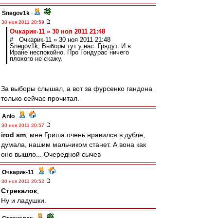
Snegov1k
-
30 ноя 2011 20:59
Очкарик-11 » 30 ноя 2011 21:48
# Очкарик-11 » 30 ноя 2011 21:48
Snegov1k, Выборы тут у нас. Грядут. И в
Иране неспокойно. Про Гондурас ничего
плохого не скажу.
За выборы слышал, а вот за фурсенко гандона
только сейчас прочитал.
Anlo
-
30 ноя 2011 20:57
irod sm
, мне Гриша очень нравился в дубле,
думала, нашим мальчиком станет. А вона как
оно вышло... Очередной сычев
Очкарик-11
-
30 ноя 2011 20:52
Стрекалок
,
Ну и ладушки.