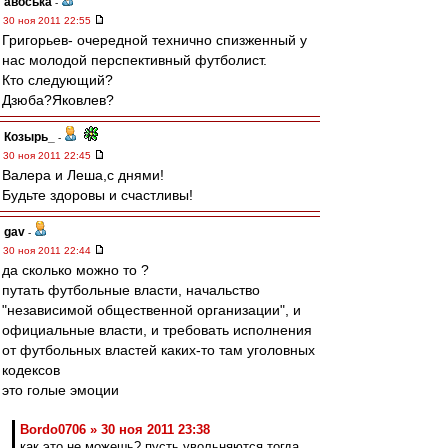
авоська
-
30 ноя 2011 22:55
Григорьев- очередной технично спизженный у
нас молодой перспективный футболист.
Кто следующий?
Дзюба?Яковлев?
Козырь_
-
30 ноя 2011 22:45
Валера и Леша,с днями!
Будьте здоровы и счастливы!
gav
-
30 ноя 2011 22:44
да сколько можно то ?
путать футбольные власти, начальство
"независимой общественной организации", и
официальные власти, и требовать исполнения
от футбольных властей каких-то там уголовных
кодексов
это голые эмоции
Bordo0706 » 30 ноя 2011 23:38
как это не можешь? пусть увольняются тогда