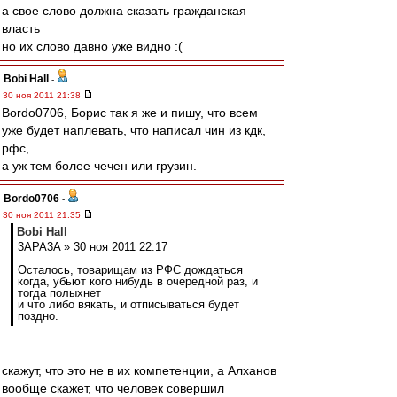
а свое слово должна сказать гражданская
власть
но их слово давно уже видно :(
Bobi Hall
-
30 ноя 2011 21:38
Bordo0706, Борис так я же и пишу, что всем
уже будет наплевать, что написал чин из кдк,
рфс,
а уж тем более чечен или грузин.
Bordo0706
-
30 ноя 2011 21:35
Bobi Hall
3APA3A » 30 ноя 2011 22:17
Осталось, товарищам из РФС дождаться
когда, убьют кого нибудь в очередной раз, и
тогда полыхнет
и что либо вякать, и отписываться будет
поздно.
скажут, что это не в их компетенции, а Алханов
вообще скажет, что человек совершил