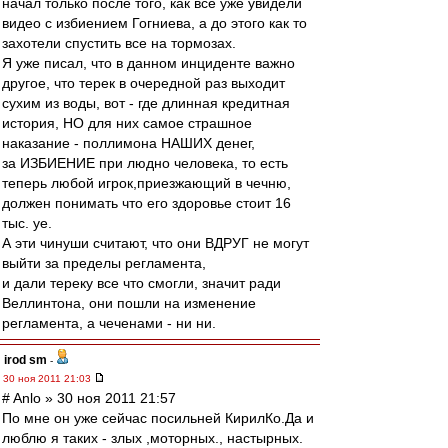
начал только после того, как все уже увидели
видео с избиением Гогниева, а до этого как то
захотели спустить все на тормозах.
Я уже писал, что в данном инциденте важно
другое, что терек в очередной раз выходит
сухим из воды, вот - где длинная кредитная
история, НО для них самое страшное
наказание - поллимона НАШИХ денег,
за ИЗБИЕНИЕ при людно человека, то есть
теперь любой игрок,приезжающий в чечню,
должен понимать что его здоровье стоит 16
тыс. уе.
А эти чинуши считают, что они ВДРУГ не могут
выйти за пределы регламента,
и дали тереку все что смогли, значит ради
Веллинтона, они пошли на изменение
регламента, а чеченами - ни ни.
irod sm
-
30 ноя 2011 21:03
# Anlo » 30 ноя 2011 21:57
По мне он уже сейчас посильней КирилКо.Да и
люблю я таких - злых ,моторных., настырных.