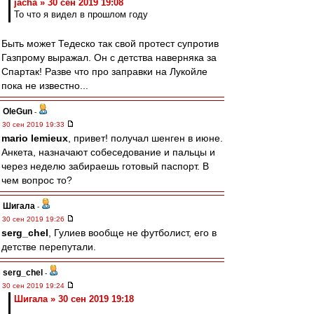
jacha » 30 сен 2019 19:08
То что я видел в прошлом году
Быть может Тедеско так свой протест супротив
Газпрому выражал. Он с детства наверняка за
Спартак! Разве что про заправки на Лукойле
пока не известно...
OleGun
-
30 сен 2019 19:33
mario lemieux
, привет! получал шенген в июне.
Анкета, назначают собеседование и пальцы и
через неделю забираешь готовый паспорт. В
чем вопрос то?
Шигала
-
30 сен 2019 19:26
serg_chel
, Гулиев вообще не футболист, его в
детстве перепутали.
serg_chel
-
30 сен 2019 19:24
Шигала » 30 сен 2019 19:18