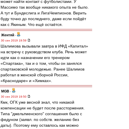
может найти контакт с футболистами. У
Массимо так вообще никакого опыта не было.
А тут и Бундеслига и ЛигаЧемпионов. Верить
буду точно до последнего, даже если пойдёт
как с Якиным. Что ещё остаётся.
Жентяй
-
30 сен 2019 19:59
Шалимова вызывали завтра в ИФД «Капитал»
на встречу с руководством клуба. Речь может
идти как о назначении его тренером
«Спартака», так и о том, чтобы он занялся
спартаковской молодежью. Ранее Шалимов
работал в женской сборной России,
«Краснодаре» и «Химках».
MGB
-
30 сен 2019 19:50
Кмк, ОГК уже весной знал, что никакой
компенсации не будет после рассторжения.
Типа "джельтменского" соглашения было с
федуном (заявл. по собств. желанию без
даты). Поэтому ему оставлось как можно