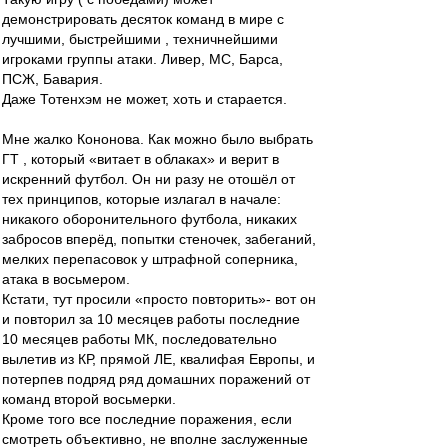
демонстрировать десяток команд в мире с
лучшими, быстрейшими , техничнейшими
игроками группы атаки. Ливер, МС, Барса,
ПСЖ, Бавария.
Даже Тотенхэм не может, хоть и старается.
Мне жалко Кононова. Как можно было выбрать
ГТ , который «витает в облаках» и верит в
искренний футбол. Он ни разу не отошёл от
тех принципов, которые излагал в начале:
никакого оборонительного футбола, никаких
забросов вперёд, попытки стеночек, забеганий,
мелких перепасовок у штрафной соперника,
атака в восьмером.
Кстати, тут просили «просто повторить»- вот он
и повторил за 10 месяцев работы последние
10 месяцев работы МК, последовательно
вылетив из КР, прямой ЛЕ, квалифая Европы, и
потерпев подряд ряд домашних поражений от
команд второй восьмерки.
Кроме того все последние поражения, если
смотреть объективно, не вполне заслуженные