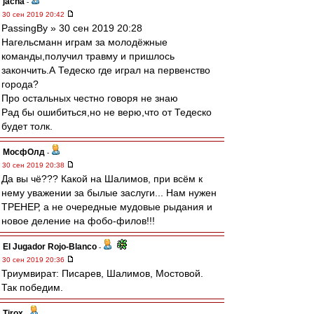
jacha
-
30 сен 2019 20:42
PassingBy » 30 сен 2019 20:28
Нагельсманн играм за молодёжные
команды,получил травму и пришлось
закончить.А Тедеско где играл на первенство
города?
Про остальных честно говоря не знаю
Рад бы ошибиться,но не верю,что от Тедеско
будет толк.
МосфОлд
-
30 сен 2019 20:38
Да вы чё??? Какой на Шалимов, при всём к
нему уважении за былые заслуги... Нам нужен
ТРЕНЕР, а не очередные мудовые рыдания и
новое деление на фобо-филов!!!
El Jugador Rojo-Blanco
-
30 сен 2019 20:36
Триумвират: Писарев, Шалимов, Мостовой.
Так победим.
Tirox
-