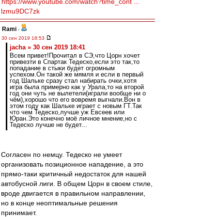
https://www.youtube.com/watch?time_cont ...
lzmu9DC7zk
Rami
-
30 сен 2019 18:53
jacha » 30 сен 2019 18:41
Всем привет!Прочитал в СЭ,что Цорн хочет
привезти в Спартак Тедеско,если это так,то
попадание в стыки будет огромным
успехом.Он такой же мямля и если в первый
год Шальке сразу стал набирать очки,хотя
игра была примерно как у Урала,то на второй
год они чуть не вылетели(играли вообще ни о
чём),хорошо что его вовремя выгнали.Вон в
этом году как Шальке играет с новым ГТ.Так
что чем Тедеско,лучше уж Евсеев или
Юран.Это конечно моё личное мнение,но с
Тедеско лучше не будет...
Согласен по немцу. Тедеско не умеет
организовать позиционное нападение, а это
прямо-таки критичный недостаток для нашей
автобусной лиги. В общем Цорн в своем стиле,
вроде двигается в правильном направлении,
но в конце неоптимальные решения
принимает.