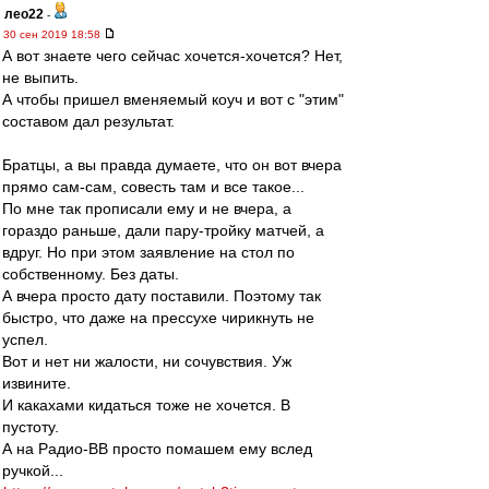
лео22
-
30 сен 2019 18:58
А вот знаете чего сейчас хочется-хочется? Нет,
не выпить.
А чтобы пришел вменяемый коуч и вот с "этим"
составом дал результат.
Братцы, а вы правда думаете, что он вот вчера
прямо сам-сам, совесть там и все такое...
По мне так прописали ему и не вчера, а
гораздо раньше, дали пару-тройку матчей, а
вдруг. Но при этом заявление на стол по
собственному. Без даты.
А вчера просто дату поставили. Поэтому так
быстро, что даже на прессухе чирикнуть не
успел.
Вот и нет ни жалости, ни сочувствия. Уж
извините.
И какахами кидаться тоже не хочется. В
пустоту.
А на Радио-ВВ просто помашем ему вслед
ручкой...