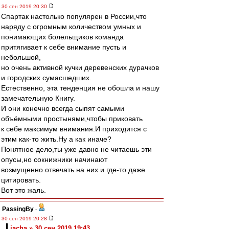
30 сен 2019 20:30
Спартак настолько популярен в России,что
наряду с огромным количеством умных и
понимающих болельщиков команда
притягивает к себе внимание пусть и
небольшой,
но очень активной кучки деревенских дурачков
и городских сумасшедших.
Естественно, эта тенденция не обошла и нашу
замечательную Книгу.
И они конечно всегда сыпят самыми
объёмными простынями,чтобы приковать
к себе максимум внимания.И приходится с
этим как-то жить.Ну а как иначе?
Понятное дело,ты уже давно не читаешь эти
опусы,но сокнижники начинают
возмущенно отвечать на них и где-то даже
цитировать.
Вот это жаль.
PassingBy
-
30 сен 2019 20:28
jacha » 30 сен 2019 19:43