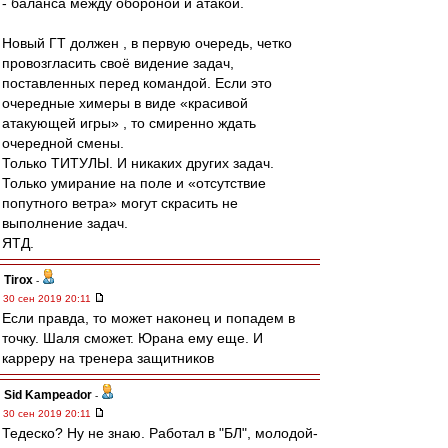
- баланса между обороной и атакой.
Новый ГТ должен , в первую очередь, четко
провозгласить своё видение задач,
поставленных перед командой. Если это
очередные химеры в виде «красивой
атакующей игры» , то смиренно ждать
очередной смены.
Только ТИТУЛЫ. И никаких других задач.
Только умирание на поле и «отсутствие
попутного ветра» могут скрасить не
выполнение задач.
ЯТД.
Tirox
-
30 сен 2019 20:11
Если правда, то может наконец и попадем в
точку. Шаля сможет. Юрана ему еще. И
карреру на тренера защитников
Sid Kampeador
-
30 сен 2019 20:11
Тедеско? Ну не знаю. Работал в "БЛ", молодой-