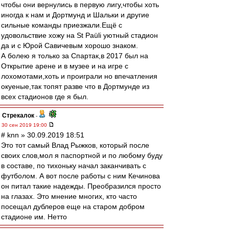
чтобы они вернулись в первую лигу,чтобы хоть
иногда к нам и Дортмунд и Шальки и другие
сильные команды приезжали.Ещё с
удовольствие хожу на St Paüli уютный стадион
да и с Юрой Савичевым хорошо знаком.
А болею я только за Спартак,в 2017 был на
Открытие арене и в музее и на игре с
лохомотами,хоть и проиграли но впечатления
окуеные,так топят разве что в Дортмунде из
всех стадионов где я был.
Стрекалок
-
30 сен 2019 19:00
# knn » 30.09.2019 18:51
Это тот самый Влад Рыжков, который после
своих слов,мол я паспортной и по любому буду
в составе, по тихоньку начал заканчивать с
футболом. А вот после работы с ним Кечинова
он питал такие надежды. Преобразился просто
на глазах. Это мнение многих, кто часто
посещал дублеров еще на старом добром
стадионе им. Нетто