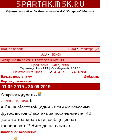
Официальный сайт болельщиков ФК "Спартак" Москва
Полная версия
Вход
•
Регистрация
FAQ
•
Поиск
Общение на сайте
Гостевая книга ВВ
»
Пред. тема
|
След. тема
Страница
2
из
174
[ Сообщений: 8673 ]
На страницу
Пред.
1
,
2
,
3
,
4
,
5
...
174
След.
Начать новую тему
Добавить
Версия для печати
01.09.2019 - 30.09.2019
Стараюсь думать
-
30 сен 2019 20:44
А Саша Мостовой ,один из самых классных
футболистов Спартака за последние лет 40
,кого-то тренировал и вообще ,хочет
тренировать ? Никогда не слышал.
Последнее сообщение