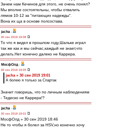
Зачем нам Кечинов для этого, не очень понял?
Мы вполне состоятельны, чтобы отвалить
лямов 10-12 за "питающих надежды".
Вона их ща в основе полсостава.
jacha
-
30 сен 2019 19:08
То что я видел в прошлом году,Шальке играл
так же как и мы сейчас,каждый не знает,что
делать.Нет конечно далеко не Каррера.
МосфОлд
-
30 сен 2019 19:05
jacha » 30 сен 2019 19:01
А болею я только за Спартак
Значит говоришь, что по личным наблюдениям
- Тедеско не Каррера!?
jacha
-
30 сен 2019 19:01
МосфОлд » 30 сен 2019 18:46
Не то чтобы я болел за HSV,но конечно хочу