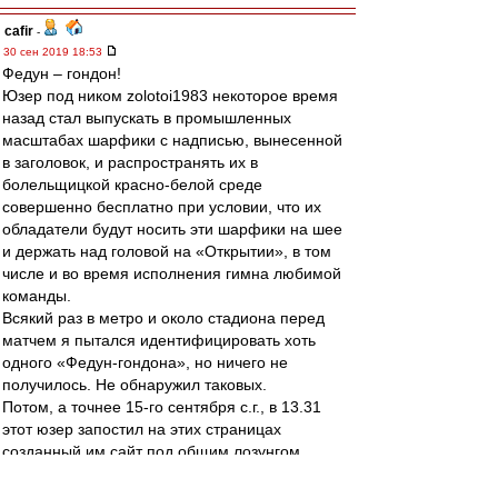
cafir
-
30 сен 2019 18:53
Федун – гондон!
Юзер под ником zolotoi1983 некоторое время
назад стал выпускать в промышленных
масштабах шарфики с надписью, вынесенной
в заголовок, и распространять их в
болельщицкой красно-белой среде
совершенно бесплатно при условии, что их
обладатели будут носить эти шарфики на шее
и держать над головой на «Открытии», в том
числе и во время исполнения гимна любимой
команды.
Всякий раз в метро и около стадиона перед
матчем я пытался идентифицировать хоть
одного «Федун-гондона», но ничего не
получилось. Не обнаружил таковых.
Потом, а точнее 15-го сентября с.г., в 13.31
этот юзер запостил на этих страницах
созданный им сайт под общим лозунгом
«Мимо побед – мимо Лукойла»
https://lukoilaway.com/
.