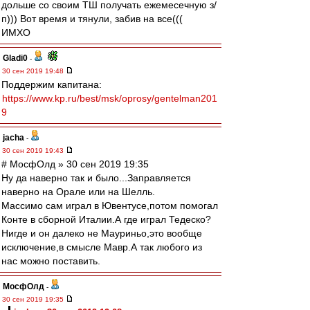
дольше со своим ТШ получать ежемесечную з/
п))) Вот время и тянули, забив на все(((
ИМХО
Gladi0
-
30 сен 2019 19:48
Поддержим капитана:
https://www.kp.ru/best/msk/oprosy/gentelman201
9
jacha
-
30 сен 2019 19:43
# МосфОлд » 30 сен 2019 19:35
Ну да наверно так и было...Заправляется
наверно на Орале или на Шелль.
Массимо сам играл в Ювентусе,потом помогал
Конте в сборной Италии.А где играл Тедеско?
Нигде и он далеко не Мауриньо,это вообще
исключение,в смысле Мавр.А так любого из
нас можно поставить.
МосфОлд
-
30 сен 2019 19:35