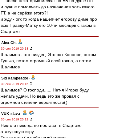
... после некоторых мессаг на ВВ на душе ПП...
и лучше помолчать до назначения хоть какого
ГТ, а не серёжи этого?!
и жду - огк то когда нашепчет егорову диме про
всю Правду-Матку его 10-ти месяцев с гаком в
Спартаке
Alex-Ch
-
30 сен 2019 20:18
Шалимов - это пиздец. Это вот Кононов, потом
Гунько, потом огромный слой говна, а потом
Шалимов
Sid Kampeador
-
30 сен 2019 20:16
Шалимов? О господи...... Нет-я Игорю буду
желать удачи. Но ведь это же провал с
огромной степени вероятности((
VUK-slava
-
30 сен 2019 20:12
Никто и никогда не поставит в Спартаке
атакующую игру.
Такую игру ( с победами) может