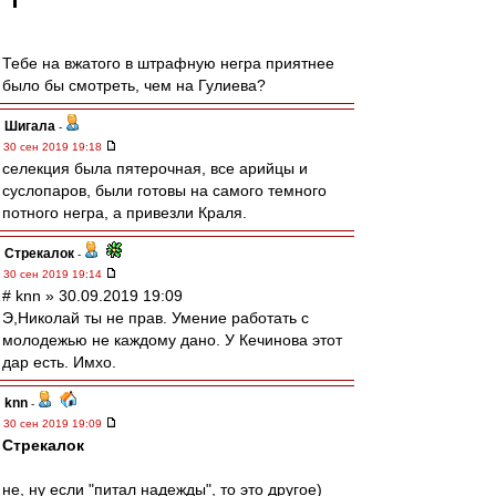
Тебе на вжатого в штрафную негра приятнее
было бы смотреть, чем на Гулиева?
Шигала
-
30 сен 2019 19:18
селекция была пятерочная, все арийцы и
суслопаров, были готовы на самого темного
потного негра, а привезли Краля.
Стрекалок
-
30 сен 2019 19:14
# knn » 30.09.2019 19:09
Э,Николай ты не прав. Умение работать с
молодежью не каждому дано. У Кечинова этот
дар есть. Имхо.
knn
-
30 сен 2019 19:09
Стрекалок
не, ну если "питал надежды", то это другое)