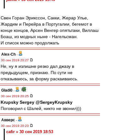
Свен Горан Эрикссон, Сакки, Жерар Улье,
Жардим и Перейра в Португалии, бегемот в
конце концов, Арсен Венгер опятьтаки, Виллаш
Боаш, из модных ныне - Нагельсман.
И список можно продолжать
Alex-Ch
-
30 сен 2019 20:27
Не, ну я излишне резко дал джазу в
предыдущем, признаю. По сути не
отказываюсь, за форму раскаиваюсь.
Gladi0
-
30 сен 2019 20:25
Krupsky Sergey @SergeyKrupsky
Поговорил с Шалей, никто не звонил)))
Авверс
-
30 сен 2019 20:23
cafir » 30 сен 2019 18:53