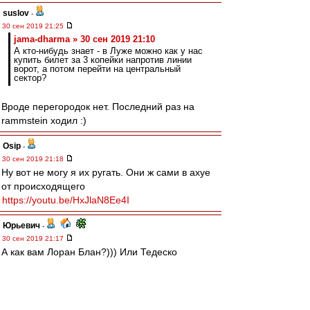
suslov
-
30 сен 2019 21:25
jama-dharma » 30 сен 2019 21:10
А кто-нибудь знает - в Луже можно как у нас
купить билет за 3 копейки напротив линии
ворот, а потом перейти на центральный
сектор?
Вроде перегородок нет. Последний раз на
rammstein ходил :)
Osip
-
30 сен 2019 21:18
Ну вот не могу я их ругать. Они ж сами в ахуе
от происходящего
https://youtu.be/HxJlaN8Ee4I
Юрьевич
-
30 сен 2019 21:17
А как вам Лоран Блан?))) Или Тедеско
перспективней? Блан уже года три, как
баклуши бьёт. Пора и честь знать.
Редактировалось 30 сен 2019 21:21