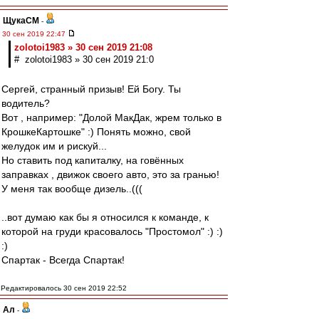
ЩукаСМ
-
30 сен 2019 22:47
zolotoi1983 » 30 сен 2019 21:08
# zolotoi1983 » 30 сен 2019 21:0
Сергей, странный призыв! Ей Богу. Ты
водитель?
Вот , например: "Долой МакДак, жрем только в
КрошкеКартошке" :) Понять можно, свой
желудок им и рискуй...
Но ставить под капиталку, на говённых
заправках , движок своего авто, это за гранью!
У меня так вообще дизель..(((
..вот думаю как бы я относился к команде, к
которой на груди красовалось "Простомол" :) :)
:)
Спартак - Всегда Спартак!
Редактировалось 30 сен 2019 22:52
Ал
-