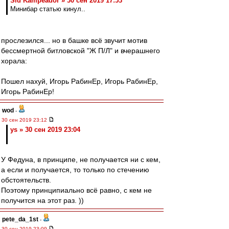
Sid Kampeador » 30 сен 2019 17:53
Минибар статью кинул..
прослезился... но в башке всё звучит мотив
бессмертной битловской "Ж П/Л" и вчерашнего
хорала:
Пошел нахуй, Игорь РабинЕр, Игорь РабинЕр,
Игорь РабинЕр!
wod
-
30 сен 2019 23:12
ys » 30 сен 2019 23:04
У Федуна, в принципе, не получается ни с кем,
а если и получается, то только по стечению
обстоятельств.
Поэтому принципиально всё равно, с кем не
получится на этот раз. ))
pete_da_1st
-
30 сен 2019 23:09