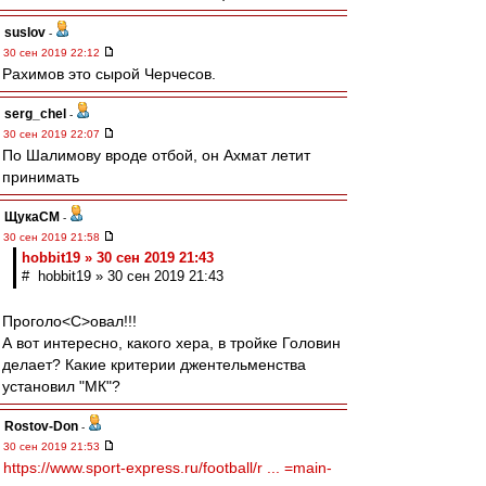
suslov
-
30 сен 2019 22:12
Рахимов это сырой Черчесов.
serg_chel
-
30 сен 2019 22:07
По Шалимову вроде отбой, он Ахмат летит
принимать
ЩукаСМ
-
30 сен 2019 21:58
hobbit19 » 30 сен 2019 21:43
# hobbit19 » 30 сен 2019 21:43
Проголо<C>овал!!!
А вот интересно, какого хера, в тройке Головин
делает? Какие критерии джентельменства
установил "МК"?
Rostov-Don
-
30 сен 2019 21:53
https://www.sport-express.ru/football/r ... =main-