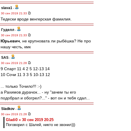
slava1
-
30 сен 2019 21:33
Тедески вроде венгерская фамилия.
Гуделл
-
30 сен 2019 21:33
Юрьевич
, не крупновата ли рыбёшка? Не про
нашу честь, кмк
SAS
-
30 сен 2019 21:28
9 Спарт 11 4 2 5 12-13 14
10 Сочи 11 3 3 5 10-13 12
... только Точило!!! :-)
а Рахимов дурачок... - ну "зачем ты его
подобрал и обогрел?..." - вот он и тебя сдал...
Sladkov
-
30 сен 2019 21:28
Gladi0 » 30 сен 2019 20:25
Поговорил с Шалей, никто не звонил)))