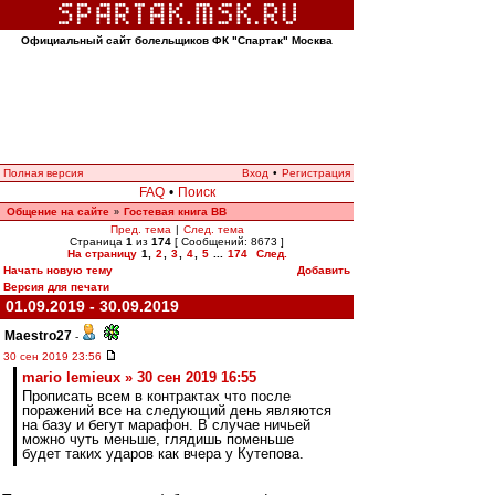
Официальный сайт болельщиков ФК "Спартак" Москва
Полная версия
Вход
•
Регистрация
FAQ
•
Поиск
Общение на сайте
Гостевая книга ВВ
»
Пред. тема
|
След. тема
Страница
1
из
174
[ Сообщений: 8673 ]
На страницу
1
,
2
,
3
,
4
,
5
...
174
След.
Начать новую тему
Добавить
Версия для печати
01.09.2019 - 30.09.2019
Maestro27
-
30 сен 2019 23:56
mario lemieux » 30 сен 2019 16:55
Прописать всем в контрактах что после
поражений все на следующий день являются
на базу и бегут марафон. В случае ничьей
можно чуть меньше, глядишь поменьше
будет таких ударов как вчера у Кутепова.