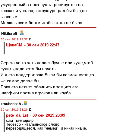
умудренный.а пока пусть тренируется на
кошках и уралах,в структуре рад бы был,но
главным.....
Молюсь всем богам,чтобы этого не было.
Nikiforoff
-
30 сен 2019 23:37
ЩукаСМ » 30 сен 2019 22:47
Серега че то хоть делает.Лучше или хуже,чтоб
судить,надо хотя бы начать!
И я его поддерживаю.Были бы возможности,то
же самое делал бы.
Пока его нельзя обвинить в том,что его
шарфики против игроков или клуба.
traubenbah
-
30 сен 2019 23:26
pete_da_1st » 30 сен 2019 23:09
сам ты-мадьяр
Tedesco - итальянское слово,
переводящееся, как "немец". и никак иначе.