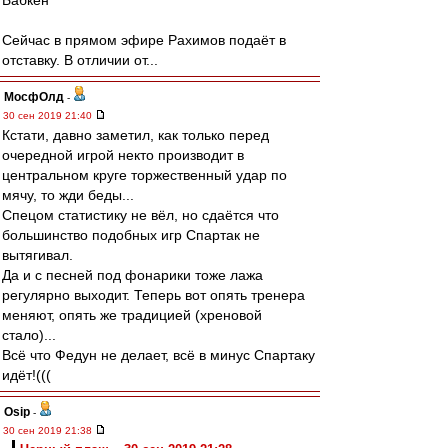
Бабкен
Сейчас в прямом эфире Рахимов подаёт в
отставку. В отличии от...
МосфОлд
-
30 сен 2019 21:40
Кстати, давно заметил, как только перед
очередной игрой некто производит в
центральном круге торжественный удар по
мячу, то жди беды...
Спецом статистику не вёл, но сдаётся что
большинство подобных игр Спартак не
вытягивал.
Да и с песней под фонарики тоже лажа
регулярно выходит. Теперь вот опять тренера
меняют, опять же традицией (хреновой
стало)...
Всё что Федун не делает, всё в минус Спартаку
идёт!(((
Osip
-
30 сен 2019 21:38