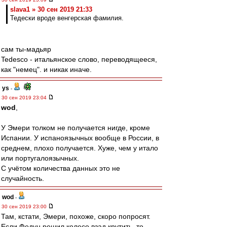
slava1 » 30 сен 2019 21:33
Тедески вроде венгерская фамилия.
сам ты-мадьяр
Tedesco - итальянское слово, переводящееся,
как "немец". и никак иначе.
ys
-
30 сен 2019 23:04
wod
,
У Эмери толком не получается нигде, кроме
Испании. У испаноязычных вообще в России, в
среднем, плохо получается. Хуже, чем у итало
или португалоязычных.
С учётом количества данных это не
случайность.
wod
-
30 сен 2019 23:00
Там, кстати, Эмери, похоже, скоро попросят.
Если Федун решил колесо взад крутить, то