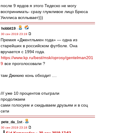
после 9 ярдов я этого Тедеско не могу
воспринимать- сразу глумливое лицо Брюса
Уиллиса всплывает)))
hobbit19
-
30 сен 2019 23:19
Премия «Джентльмен года» — одна из
старейших в российском футболе. Она
вручается с 1994 года.
https://www.kp.ru/best/msk/oprosy/gentelman201
9
все проголосовали ?
там Джикию конь обходит ....
/// уже 10 процентов отыграли
продолжаем
сами голосуем и скидываем друзьям и в соц
сети
pete_da_1st
-
30 сен 2019 23:18