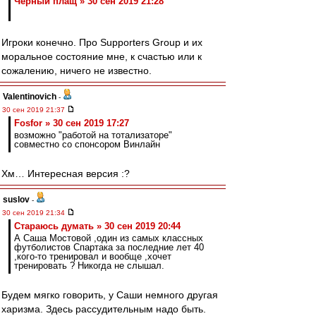
Черный плащ » 30 сен 2019 21:28
Игроки конечно. Про Supporters Group и их
моральное состояние мне, к счастью или к
сожалению, ничего не известно.
Valentinovich
-
30 сен 2019 21:37
Fosfor » 30 сен 2019 17:27
возможно "работой на тотализаторе"
совместно со спонсором Винлайн
Хм… Интересная версия :?
suslov
-
30 сен 2019 21:34
Стараюсь думать » 30 сен 2019 20:44
А Саша Мостовой ,один из самых классных
футболистов Спартака за последние лет 40
,кого-то тренировал и вообще ,хочет
тренировать ? Никогда не слышал.
Будем мягко говорить, у Саши немного другая
харизма. Здесь рассудительным надо быть.