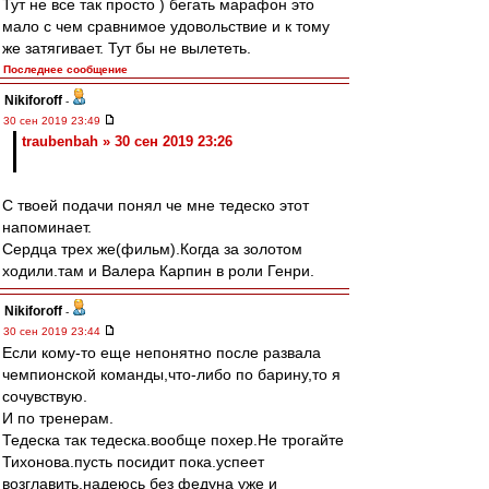
Тут не все так просто ) бегать марафон это
мало с чем сравнимое удовольствие и к тому
же затягивает. Тут бы не вылететь.
Последнее сообщение
Nikiforoff
-
30 сен 2019 23:49
traubenbah » 30 сен 2019 23:26
С твоей подачи понял че мне тедеско этот
напоминает.
Сердца трех же(фильм).Когда за золотом
ходили.там и Валера Карпин в роли Генри.
Nikiforoff
-
30 сен 2019 23:44
Если кому-то еще непонятно после развала
чемпионской команды,что-либо по барину,то я
сочувствую.
И по тренерам.
Тедеска так тедеска.вообще похер.Не трогайте
Тихонова.пусть посидит пока.успеет
возглавить.надеюсь без федуна уже и