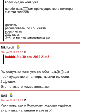
Голоснул,но коня уже
не обогнать(((((там преимущество в полторы
тысячи голосов.
догнать
расшариваем по соц сетям
время есть
2Щукасм:
Это не мк,это комсомолка же.
Nikiforoff
-
30 сен 2019 22:32
hobbit19 » 30 сен 2019 21:43
Голоснул,но коня уже не обогнать(((((там
преимущество в полторы тысячи голосов.
2Щукасм:
Это не мк,это комсомолка же.
SAS
-
30 сен 2019 22:17
Рахимову, как и Кононову, хорошо удаётся
аналитика на канале матч тв :-)