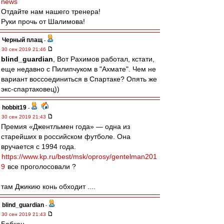
news
Отдайте нам нашего тренера!
Руки прочь от Шалимова!
Черный плащ
-
30 сен 2019 21:46
blind_guardian
, Вот Рахимов работал, кстати,
еще недавно с Пилипчуком в "Ахмате". Чем не
вариант воссоединиться в Спартаке? Опять же
экс-спартаковец))
hobbit19
-
30 сен 2019 21:43
Премия «Джентльмен года» — одна из
старейших в российском футболе. Она
вручается с 1994 года.
https://www.kp.ru/best/msk/oprosy/gentelman201
9
все проголосовали ?
там Джикию конь обходит ....
blind_guardian
-
30 сен 2019 21:43