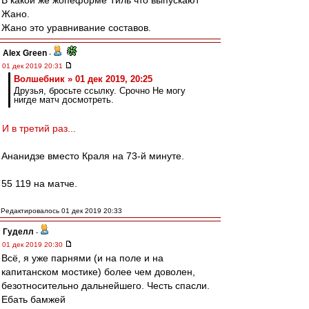
В какой же жопеформе Тиль что выпускают
Жано.
Жано это уравнивание составов.
Alex Green
-
01 дек 2019 20:31
Волшебник » 01 дек 2019, 20:25
Друзья, бросьте ссылку. Срочно Не могу
нигде матч досмотреть.
И в третий раз...
Ананидзе вместо Краля на 73-й минуте.
55 119 на матче.
Редактировалось 01 дек 2019 20:33
Гуделл
-
01 дек 2019 20:30
Всё, я уже парнями (и на поле и на
капитанском мостике) более чем доволен,
безотносительно дальнейшего. Честь спасли.
Ебать бамжей