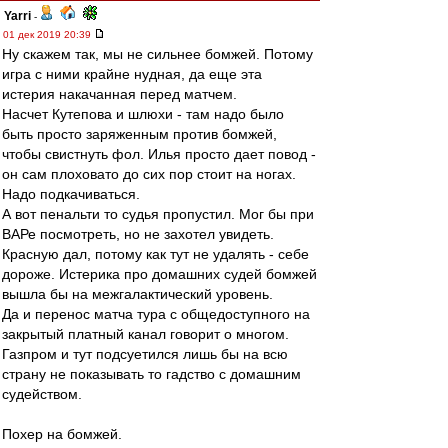
Yarri
-
01 дек 2019 20:39
Ну скажем так, мы не сильнее бомжей. Потому
игра с ними крайне нудная, да еще эта
истерия накачанная перед матчем.
Насчет Кутепова и шлюхи - там надо было
быть просто заряженным против бомжей,
чтобы свистнуть фол. Илья просто дает повод -
он сам плоховато до сих пор стоит на ногах.
Надо подкачиваться.
А вот пенальти то судья пропустил. Мог бы при
ВАРе посмотреть, но не захотел увидеть.
Красную дал, потому как тут не удалять - себе
дороже. Истерика про домашних судей бомжей
вышла бы на межгалактический уровень.
Да и перенос матча тура с общедоступного на
закрытый платный канал говорит о многом.
Газпром и тут подсуетился лишь бы на всю
страну не показывать то гадство с домашним
судейством.
Похер на бомжей.