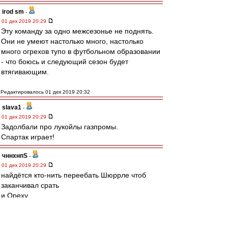
irod sm
-
01 дек 2019 20:29
Эту команду за одно межсезонье не поднять.
Они не умеют настолько много, настолько
много огрехов тупо в футбольном образовании
- что боюсь и следующий сезон будет
втягивающим.
Редактировалось 01 дек 2019 20:32
slava1
-
01 дек 2019 20:29
Задолбали про лукойлы газпромы.
Спартак играет!
чннхнпS
-
01 дек 2019 20:29
найдётся кто-нить переебать Шюррле чтоб
заканчивал срать
и Ореху
Редактировалось 01 дек 2019 20:31