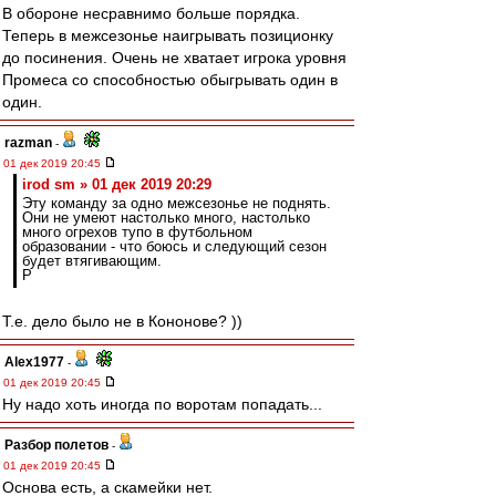
В обороне несравнимо больше порядка.
Теперь в межсезонье наигрывать позиционку
до посинения. Очень не хватает игрока уровня
Промеса со способностью обыгрывать один в
один.
razman
-
01 дек 2019 20:45
irod sm » 01 дек 2019 20:29
Эту команду за одно межсезонье не поднять.
Они не умеют настолько много, настолько
много огрехов тупо в футбольном
образовании - что боюсь и следующий сезон
будет втягивающим.
Р
Т.е. дело было не в Кононове? ))
Alex1977
-
01 дек 2019 20:45
Ну надо хоть иногда по воротам попадать...
Разбор полетов
-
01 дек 2019 20:45
Основа есть, а скамейки нет.