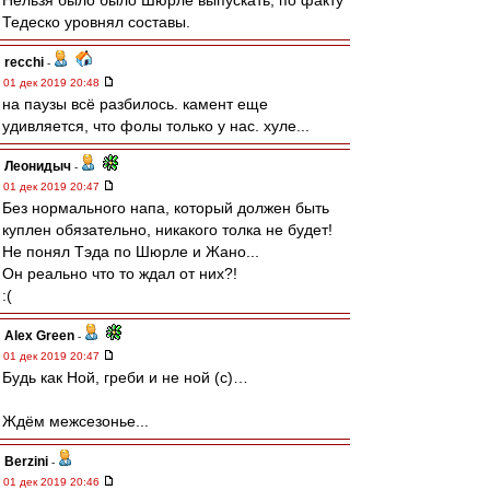
Нельзя было было Шюрле выпускать, по факту
Тедеско уровнял составы.
recchi
-
01 дек 2019 20:48
на паузы всё разбилось. камент еще
удивляется, что фолы только у нас. хуле...
Леонидыч
-
01 дек 2019 20:47
Без нормального напа, который должен быть
куплен обязательно, никакого толка не будет!
Не понял Тэда по Шюрле и Жано...
Он реально что то ждал от них?!
:(
Alex Green
-
01 дек 2019 20:47
Будь как Ной, греби и не ной (с)…
Ждём межсезонье...
Berzini
-
01 дек 2019 20:46