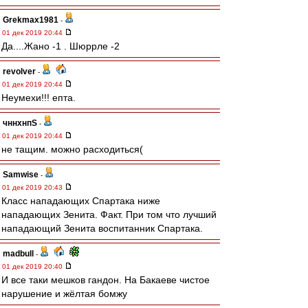
Grekmax1981
-
01 дек 2019 20:44
Да....Жано -1 . Шюррле -2
revolver
-
01 дек 2019 20:44
Неумехи!!! епта.
чннхнпS
-
01 дек 2019 20:44
не тащим. можно расходиться(
Samwise
-
01 дек 2019 20:43
Класс нападающих Спартака ниже
нападающих Зенита. Факт. При том что лучший
нападающий Зенита воспитанник Спартака.
madbull
-
01 дек 2019 20:40
И все таки мешков гандон. На Бакаеве чистое
нарушение и жёлтая бомжу