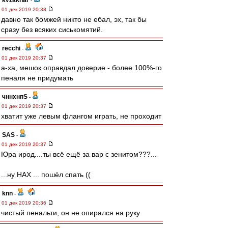
kvzakhar
-
01 дек 2019 20:38
давно так бомжей никто не ебал, эх, так бы
сразу без всяких сиськомятий.
recchi
-
01 дек 2019 20:37
а-ха, мешок оправдал доверие - более 100%-го
пеналя не придумать
чннхнпS
-
01 дек 2019 20:37
хватит уже левым флангом играть, не проходит
SAS
-
01 дек 2019 20:37
Юра ирод....ты всё ещё за вар с зенитом???...
...ну НАХ ... пошёл спать ((
knn
-
01 дек 2019 20:36
чистый пенальти, он не опирался на руку