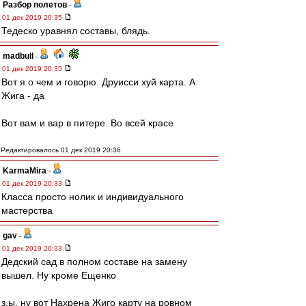
Разбор полетов
-
01 дек 2019 20:35
Тедеско уравнял составы, блядь.
madbull
-
01 дек 2019 20:35
Вот я о чем и говорю. Друисси хуй карта. А
Жига - да
Вот вам и вар в питере. Во всей красе
Редактировалось 01 дек 2019 20:36
KarmaMira
-
01 дек 2019 20:33
Класса просто нолик и индивидуального
мастерства
gav
-
01 дек 2019 20:33
Дедский сад в полном составе на замену
вышел. Ну кроме Ещенко
з.ы. ну вот Нахрена Жиго карту на ровном