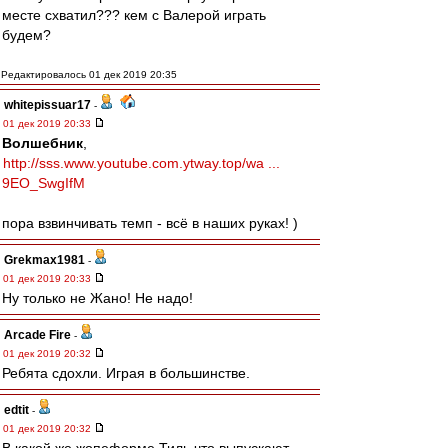
месте схватил??? кем с Валерой играть
будем?
Редактировалось 01 дек 2019 20:35
whitepissuar17
-
01 дек 2019 20:33
Волшебник
,
http://sss.www.youtube.com.ytway.top/wa ...
9EO_SwgIfM
пора взвинчивать темп - всё в наших руках! )
Grekmax1981
-
01 дек 2019 20:33
Ну только не Жано! Не надо!
Arcade Fire
-
01 дек 2019 20:32
Ребята сдохли. Играя в большинстве.
edtit
-
01 дек 2019 20:32