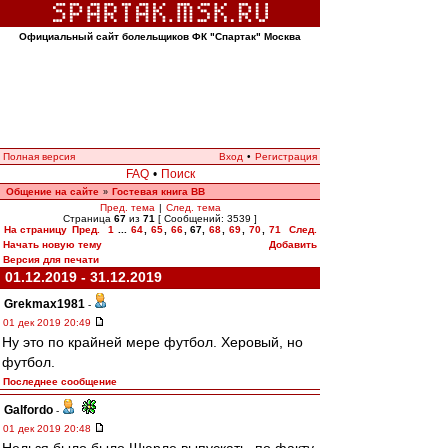
Официальный сайт болельщиков ФК "Спартак" Москва
Полная версия
Вход
•
Регистрация
FAQ
•
Поиск
Общение на сайте
Гостевая книга ВВ
»
Пред. тема
|
След. тема
Страница
67
из
71
[ Сообщений: 3539 ]
На страницу
Пред.
1
...
64
,
65
,
66
,
67
,
68
,
69
,
70
,
71
След.
Начать новую тему
Добавить
Версия для печати
01.12.2019 - 31.12.2019
Grekmax1981
-
01 дек 2019 20:49
Ну это по крайней мере футбол. Херовый, но
футбол.
Последнее сообщение
Galfordo
-
01 дек 2019 20:48