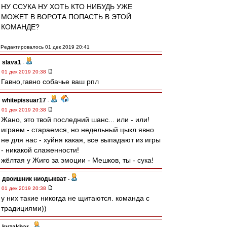
НУ ССУКА НУ ХОТЬ КТО НИБУДЬ УЖЕ
МОЖЕТ В ВОРОТА ПОПАСТЬ В ЭТОЙ
КОМАНДЕ?
Редактировалось 01 дек 2019 20:41
slava1
-
01 дек 2019 20:38
Гавно,гавно собачье ваш рпл
whitepissuar17
-
01 дек 2019 20:38
Жано, это твой последний шанс... или - или!
играем - стараемся, но недельный цыкл явно
не для нас - хуйня какая, все выпадают из игры
- никакой слаженности!
жёлтая у Жиго за эмоции - Мешков, ты - сука!
двоишник ниодыкват
-
01 дек 2019 20:38
у них такие никогда не щитаются. команда с
традициями))