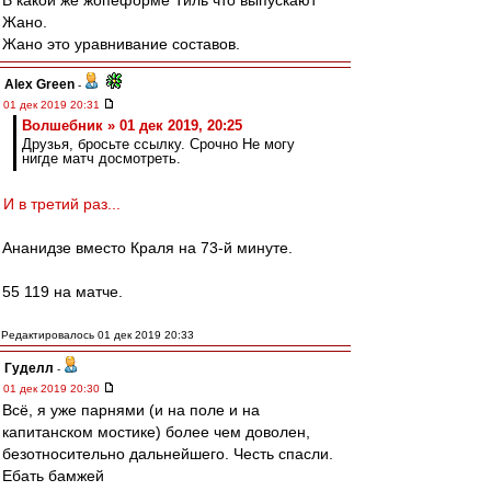
В какой же жопеформе Тиль что выпускают
Жано.
Жано это уравнивание составов.
Alex Green
-
01 дек 2019 20:31
Волшебник » 01 дек 2019, 20:25
Друзья, бросьте ссылку. Срочно Не могу
нигде матч досмотреть.
И в третий раз...
Ананидзе вместо Краля на 73-й минуте.
55 119 на матче.
Редактировалось 01 дек 2019 20:33
Гуделл
-
01 дек 2019 20:30
Всё, я уже парнями (и на поле и на
капитанском мостике) более чем доволен,
безотносительно дальнейшего. Честь спасли.
Ебать бамжей