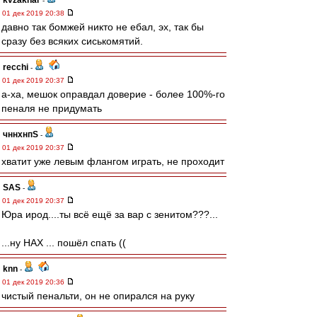
kvzakhar
-
01 дек 2019 20:38
давно так бомжей никто не ебал, эх, так бы
сразу без всяких сиськомятий.
recchi
-
01 дек 2019 20:37
а-ха, мешок оправдал доверие - более 100%-го
пеналя не придумать
чннхнпS
-
01 дек 2019 20:37
хватит уже левым флангом играть, не проходит
SAS
-
01 дек 2019 20:37
Юра ирод....ты всё ещё за вар с зенитом???...
...ну НАХ ... пошёл спать ((
knn
-
01 дек 2019 20:36
чистый пенальти, он не опирался на руку