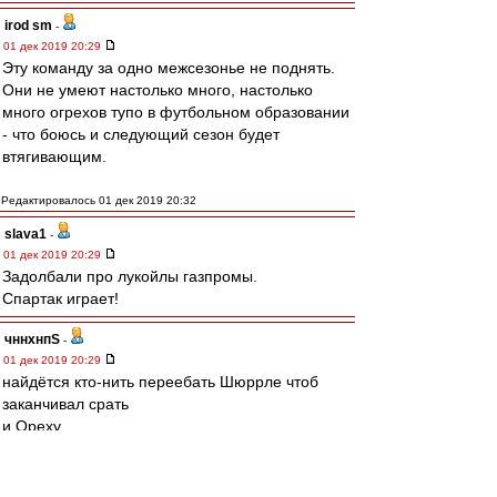
irod sm
-
01 дек 2019 20:29
Эту команду за одно межсезонье не поднять.
Они не умеют настолько много, настолько
много огрехов тупо в футбольном образовании
- что боюсь и следующий сезон будет
втягивающим.
Редактировалось 01 дек 2019 20:32
slava1
-
01 дек 2019 20:29
Задолбали про лукойлы газпромы.
Спартак играет!
чннхнпS
-
01 дек 2019 20:29
найдётся кто-нить переебать Шюррле чтоб
заканчивал срать
и Ореху
Редактировалось 01 дек 2019 20:31