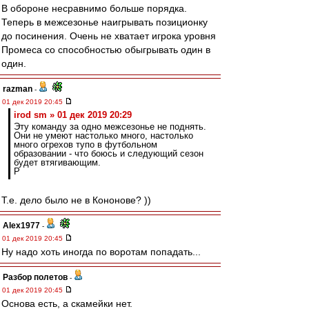
В обороне несравнимо больше порядка.
Теперь в межсезонье наигрывать позиционку
до посинения. Очень не хватает игрока уровня
Промеса со способностью обыгрывать один в
один.
razman
-
01 дек 2019 20:45
irod sm » 01 дек 2019 20:29
Эту команду за одно межсезонье не поднять.
Они не умеют настолько много, настолько
много огрехов тупо в футбольном
образовании - что боюсь и следующий сезон
будет втягивающим.
Р
Т.е. дело было не в Кононове? ))
Alex1977
-
01 дек 2019 20:45
Ну надо хоть иногда по воротам попадать...
Разбор полетов
-
01 дек 2019 20:45
Основа есть, а скамейки нет.