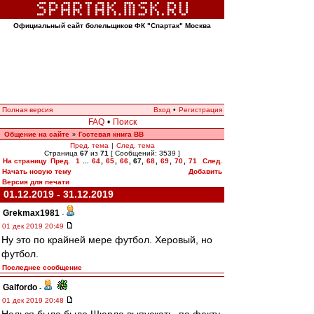
Официальный сайт болельщиков ФК "Спартак" Москва
Полная версия
Вход
•
Регистрация
FAQ
•
Поиск
Общение на сайте
Гостевая книга ВВ
»
Пред. тема
|
След. тема
Страница
67
из
71
[ Сообщений: 3539 ]
На страницу
Пред.
1
...
64
,
65
,
66
,
67
,
68
,
69
,
70
,
71
След.
Начать новую тему
Добавить
Версия для печати
01.12.2019 - 31.12.2019
Grekmax1981
-
01 дек 2019 20:49
Ну это по крайней мере футбол. Херовый, но
футбол.
Последнее сообщение
Galfordo
-
01 дек 2019 20:48