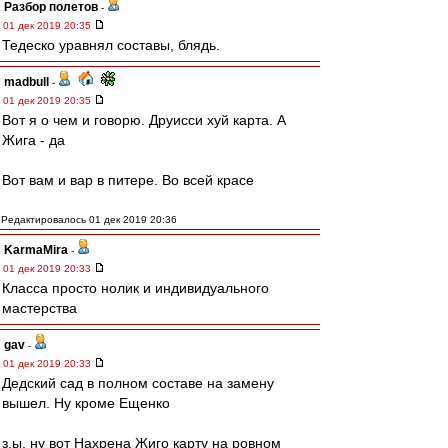
Разбор полетов
-
01 дек 2019 20:35
Тедеско уравнял составы, блядь.
madbull
-
01 дек 2019 20:35
Вот я о чем и говорю. Друисси хуй карта. А
Жига - да
Вот вам и вар в питере. Во всей красе
Редактировалось 01 дек 2019 20:36
KarmaMira
-
01 дек 2019 20:33
Класса просто нолик и индивидуального
мастерства
gav
-
01 дек 2019 20:33
Дедский сад в полном составе на замену
вышел. Ну кроме Ещенко
з.ы. ну вот Нахрена Жиго карту на ровном