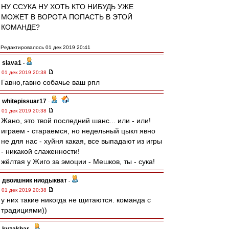
НУ ССУКА НУ ХОТЬ КТО НИБУДЬ УЖЕ
МОЖЕТ В ВОРОТА ПОПАСТЬ В ЭТОЙ
КОМАНДЕ?
Редактировалось 01 дек 2019 20:41
slava1
-
01 дек 2019 20:38
Гавно,гавно собачье ваш рпл
whitepissuar17
-
01 дек 2019 20:38
Жано, это твой последний шанс... или - или!
играем - стараемся, но недельный цыкл явно
не для нас - хуйня какая, все выпадают из игры
- никакой слаженности!
жёлтая у Жиго за эмоции - Мешков, ты - сука!
двоишник ниодыкват
-
01 дек 2019 20:38
у них такие никогда не щитаются. команда с
традициями))