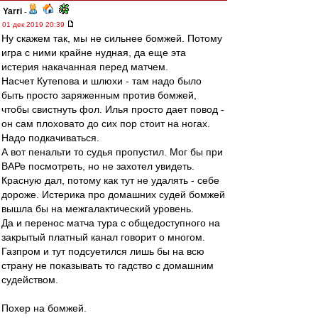
Yarri
-
01 дек 2019 20:39
Ну скажем так, мы не сильнее бомжей. Потому
игра с ними крайне нудная, да еще эта
истерия накачанная перед матчем.
Насчет Кутепова и шлюхи - там надо было
быть просто заряженным против бомжей,
чтобы свистнуть фол. Илья просто дает повод -
он сам плоховато до сих пор стоит на ногах.
Надо подкачиваться.
А вот пенальти то судья пропустил. Мог бы при
ВАРе посмотреть, но не захотел увидеть.
Красную дал, потому как тут не удалять - себе
дороже. Истерика про домашних судей бомжей
вышла бы на межгалактический уровень.
Да и перенос матча тура с общедоступного на
закрытый платный канал говорит о многом.
Газпром и тут подсуетился лишь бы на всю
страну не показывать то гадство с домашним
судейством.
Похер на бомжей.