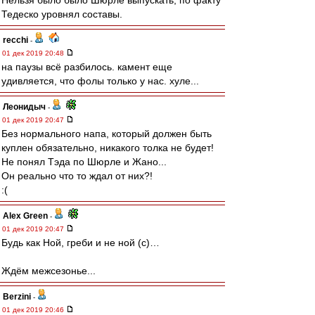
Нельзя было было Шюрле выпускать, по факту
Тедеско уровнял составы.
recchi
-
01 дек 2019 20:48
на паузы всё разбилось. камент еще
удивляется, что фолы только у нас. хуле...
Леонидыч
-
01 дек 2019 20:47
Без нормального напа, который должен быть
куплен обязательно, никакого толка не будет!
Не понял Тэда по Шюрле и Жано...
Он реально что то ждал от них?!
:(
Alex Green
-
01 дек 2019 20:47
Будь как Ной, греби и не ной (с)…
Ждём межсезонье...
Berzini
-
01 дек 2019 20:46