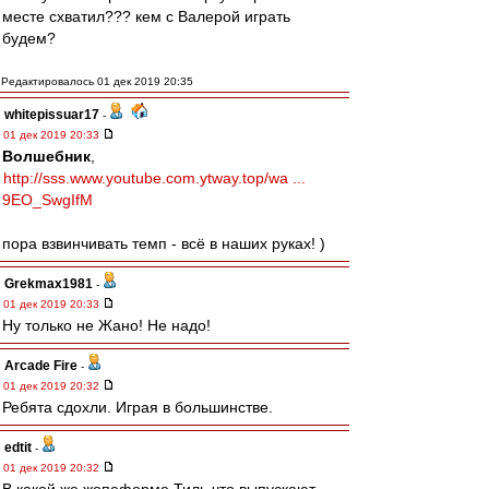
месте схватил??? кем с Валерой играть
будем?
Редактировалось 01 дек 2019 20:35
whitepissuar17
-
01 дек 2019 20:33
Волшебник
,
http://sss.www.youtube.com.ytway.top/wa ...
9EO_SwgIfM
пора взвинчивать темп - всё в наших руках! )
Grekmax1981
-
01 дек 2019 20:33
Ну только не Жано! Не надо!
Arcade Fire
-
01 дек 2019 20:32
Ребята сдохли. Играя в большинстве.
edtit
-
01 дек 2019 20:32