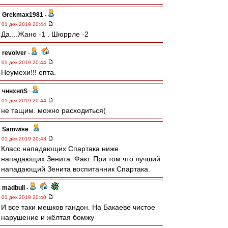
Grekmax1981
-
01 дек 2019 20:44
Да....Жано -1 . Шюррле -2
revolver
-
01 дек 2019 20:44
Неумехи!!! епта.
чннхнпS
-
01 дек 2019 20:44
не тащим. можно расходиться(
Samwise
-
01 дек 2019 20:43
Класс нападающих Спартака ниже
нападающих Зенита. Факт. При том что лучший
нападающий Зенита воспитанник Спартака.
madbull
-
01 дек 2019 20:40
И все таки мешков гандон. На Бакаеве чистое
нарушение и жёлтая бомжу