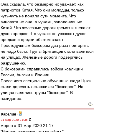
Она сказала, что безмерно их уважает, как
патриотов Китая. Что они молодцы, только
чуть-чуть не поняли сути момента. Что
виновата не она, а чужаки, заполонившие
Китай. Что железные дороги гремят и гневают
духов предков.Что чужаки не уважают духов
предков и предки об этом знают.
Простодушным боксерам два раза повторять
не надо было. Трупы британцев стали валяться
на улицах. Железные дороги подверглись
разрушению.
С боксерами справились войска коалиции
России, Англии и Японии.
После чего специально обученные люди Цыси
стали дорезать оставшихся "боксеров". На
улицах валялись трупы "боксеров". В
назидание.
Карелин
-
31 мар 2020 21:36
морон » 31 мар 2020 21:17
"Вполне возможно что китайцы."