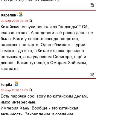
Карелин
-
30 мар 2020 18:25
Китайские евнухи решали за "подходы"? Ой,
славно-то как...А на дороги всё равно денег не
было. Как и у лесного соседа напротив,
наискосок по карте. Одно сближает - гурии
земные. Да и то, в Китае их тока президент
пользовал, а на условном Селигере, ещё и
дворня. Какие тут ещё, к Омарам Хайямам,
кастраты
terpila
-
30 мар 2020 18:05
Есть парочка cool story по китайским делам,
имхо интересные.
Империя Хань. Вообще - это китайская
античность. Закрепление и создание
государственных и политических институтов,
военные победы.
Самая длинная империя с 206 года до н. э. до