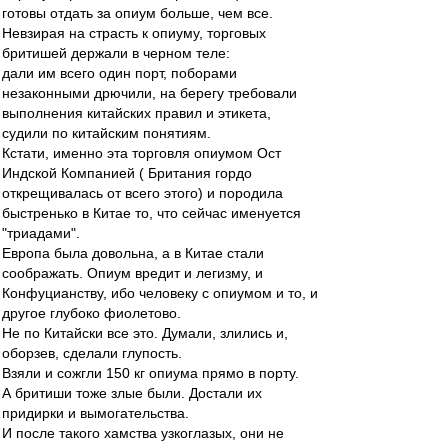
готовы отдать за опиум больше, чем все.
Невзирая на страсть к опиуму, торговых
бритишей держали в черном теле:
дали им всего один порт, поборами
незаконными дрючили, на берегу требовали
выполнения китайских правил и этикета,
судили по китайским понятиям.
Кстати, именно эта торговля опиумом Ост
Индской Компанией ( Британия гордо
открещивалась от всего этого) и породила
быстренько в Китае то, что сейчас именуется
"триадами".
Европа была довольна, а в Китае стали
соображать. Опиум вредит и легизму, и
Конфуцианству, ибо человеку с опиумом и то, и
другое глубоко фиолетово.
Не по Китайски все это. Думали, злились и,
оборзев, сделали глупость.
Взяли и сожгли 150 кг опиума прямо в порту.
А бритиши тоже злые были. Достали их
придирки и вымогательства.
И после такого хамства узкоглазых, они не