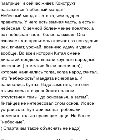
"матрице" и сейчас живет. Конструкт
называется "небесный мандат".
Небесный мандат - это то, чем одарен
правитель. У него есть земная часть, а есть и
небесная. С земной более-менее понятно, а
вот небесная часть -более сложная. Она
означает, что правитель отвечает за поведение
рек, климат, урожай, военную удачу и удачу
вообще. Во всей истории Китая смене
династий предшествовали крупные народные
восстания ( а мелкие были постоянно),
которые начинались тогда, когда народ считал,
что "небесность" мандата исчерпана. И
начинались бунты. Надо заметить, что они
отличались от европейских полным
отсутствием темы "до основанья, а затем".
Китайцев не интересовал слом основ. Их все
устраивало. Бунтари всегда требовали
поменять только правящие щщи. На более
"небесные".
( Спартачам такое объяснять не надо)