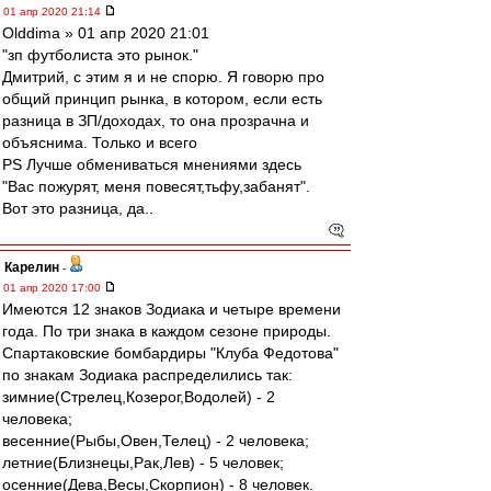
01 апр 2020 21:14
Olddima » 01 апр 2020 21:01
"зп футболиста это рынок."
Дмитрий, с этим я и не спорю. Я говорю про
общий принцип рынка, в котором, если есть
разница в ЗП/доходах, то она прозрачна и
объяснима. Только и всего
PS Лучше обмениваться мнениями здесь
"Вас пожурят, меня повесят,тьфу,забанят".
Вот это разница, да..
Карелин
-
01 апр 2020 17:00
Имеются 12 знаков Зодиака и четыре времени
года. По три знака в каждом сезоне природы.
Спартаковские бомбардиры "Клуба Федотова"
по знакам Зодиака распределились так:
зимние(Стрелец,Козерог,Водолей) - 2
человека;
весенние(Рыбы,Овен,Телец) - 2 человека;
летние(Близнецы,Рак,Лев) - 5 человек;
осенние(Дева,Весы,Скорпион) - 8 человек.