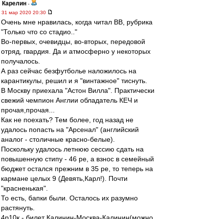
Карелин
-
31 мар 2020 20:30
Очень мне нравилась, когда читал ВВ, рубрика
"Только что со стадио.."
Во-первых, очевидцы, во-вторых, передовой
отряд, гвардия. Да и атмосферно у некоторых
получалось.
А раз сейчас безфутболье наложилось на
карантикулы, решил и я "винтажное" тиснуть.
В Москву приехала "Астон Вилла". Практически
свежий чемпион Англии обладатель КЕЧ и
прочая,прочая...
Как не поехать? Тем более, год назад не
удалось попасть на "Арсенал" (английский
аналог - столичные красно-белые).
Поскольку удалось летнюю сессию сдать на
повышенную стипу - 46 ре, а взнос в семейный
бюджет остался прежним в 35 ре, то теперь на
кармане целых 9 (Девять,Карл!). Почти
"красненькая".
То есть, бапки были. Осталось их разумно
растянуть.
4р10к - билет Калинин-Москва-Калинин(можно