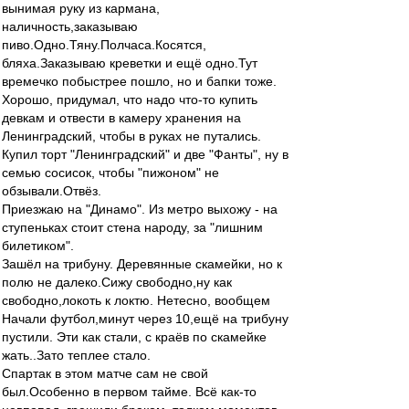
вынимая руку из кармана,
наличность,заказываю
пиво.Одно.Тяну.Полчаса.Косятся,
бляха.Заказываю креветки и ещё одно.Тут
времечко побыстрее пошло, но и бапки тоже.
Хорошо, придумал, что надо что-то купить
девкам и отвести в камеру хранения на
Ленинградский, чтобы в руках не путались.
Купил торт "Ленинградский" и две "Фанты", ну в
семью сосисок, чтобы "пижоном" не
обзывали.Отвёз.
Приезжаю на "Динамо". Из метро выхожу - на
ступеньках стоит стена народу, за "лишним
билетиком".
Зашёл на трибуну. Деревянные скамейки, но к
полю не далеко.Сижу свободно,ну как
свободно,локоть к локтю. Нетесно, вообщем
Начали футбол,минут через 10,ещё на трибуну
пустили. Эти как стали, с краёв по скамейке
жать..Зато теплее стало.
Спартак в этом матче сам не свой
был.Особенно в первом тайме. Всё как-то