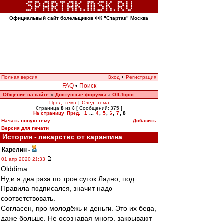
Официальный сайт болельщиков ФК "Спартак" Москва
Полная версия
Вход
•
Регистрация
FAQ
•
Поиск
Общение на сайте
Доступные форумы
Off-Topic
»
»
Пред. тема
|
След. тема
Страница
8
из
8
[ Сообщений: 375 ]
На страницу
Пред.
1
...
4
,
5
,
6
,
7
,
8
Начать новую тему
Добавить
Версия для печати
История - лекарство от карантина
Карелин
-
01 апр 2020 21:33
Olddima
Ну,и я два раза по трое суток.Ладно, под
Правила подписался, значит надо
соответствовать.
Согласен, про молодёжь и деньги. Это их беда,
даже больше. Не осознавая много, закрывают