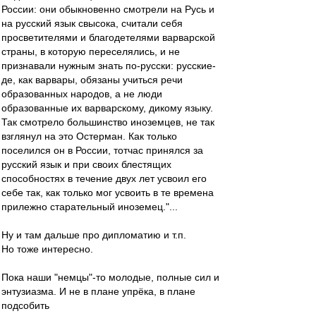
России: они обыкновенно смотрели на Русь и
на русский язык свысока, считали себя
просветителями и благодетелями варварской
страны, в которую переселялись, и не
признавали нужным знать по-русски: русские-
де, как варвары, обязаны учиться речи
образованных народов, а не люди
образованные их варварскому, дикому языку.
Так смотрело большинство иноземцев, не так
взглянул на это Остерман. Как только
поселился он в России, тотчас принялся за
русский язык и при своих блестящих
способностях в течение двух лет усвоил его
себе так, как только мог усвоить в те времена
прилежно старательный иноземец."...
Ну и там дальше про дипломатию и т.п.
Но тоже интересно.
Пока наши "немцы"-то молодые, полные сил и
энтузиазма. И не в плане упрёка, в плане
подсобить