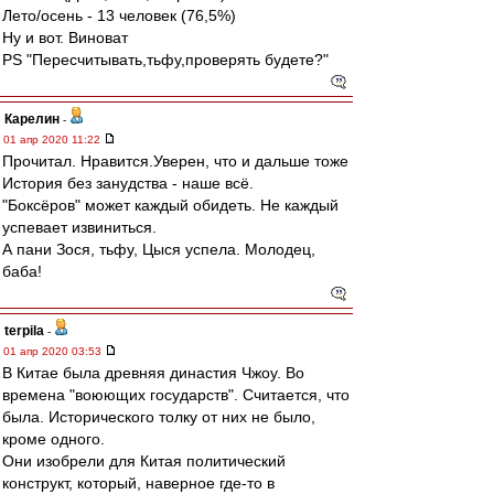
Лето/осень - 13 человек (76,5%)
Ну и вот. Виноват
PS "Пересчитывать,тьфу,проверять будете?"
Карелин
-
01 апр 2020 11:22
Прочитал. Нравится.Уверен, что и дальше тоже
История без занудства - наше всё.
"Боксёров" может каждый обидеть. Не каждый
успевает извиниться.
А пани Зося, тьфу, Цыся успела. Молодец,
баба!
terpila
-
01 апр 2020 03:53
В Китае была древняя династия Чжоу. Во
времена "воюющих государств". Считается, что
была. Исторического толку от них не было,
кроме одного.
Они изобрели для Китая политический
конструкт, который, наверное где-то в