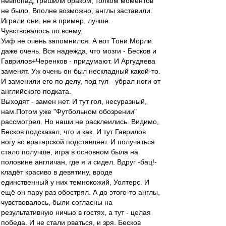
невпопад, грешили браком, толком моментов
не было. Вполне возможно, англы заставили.
Играли они, не в пример, лучше.
Чувствовалось по всему.
Уиф не очень запомнился. А вот Тони Морли
даже очень. Вся надежда, что мозги - Бесков и
Гаврилов+Черенков - придумают. И Аргудяева
заменят. Уж очень он был нескладный какой-то.
И заменили его по делу, под гул - убрал ноги от
английского подката.
Выходят - замен нет. И тут гол, несуразный,
нам.Потом уже "Футбольном обозрении"
рассмотрел. Но наши не расклеились. Видимо,
Бесков подсказал, что и как. И тут Гаврилов
ногу во вратарской подставляет. И получаться
стало получше, игра в основном была на
половине англичан, где я и сидел. Вдруг -бац!-
кладёт красиво в девятину, вроде
единственный у них темнокожий, Уолтерс. И
ещё он пару раз обострял. А до этого-то англы,
чувствовалось, были согласны на
результативную ничью в гостях, а тут - целая
победа. И не стали рваться, и зря. Бесков