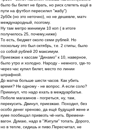
было бы билет не брать, но риск слететь ещё в
пути на футбол пересилил "жабу")
2р50к (но это неточно), но не дешевле, матч
международный, поэтому.
Ну там метро минимум 10 коп ( в итоге
получилось 25, почему,ниже)
То есть, бюджет около семи рублей. Но
поскольку это был октябрь, т.е. 2 стипы, было
со собой рублей 20 максимум.
Приезжаю к кассам "Динамо" к 10, наверное,
было утро и холодно. Народу - немного, где-то
через час купил билет, место по линии
штрафной.
До матча больше шести часов. Как убить
время? Не одному - не вопрос. А если соло?
Прикинул, что надо ехать в междуарбатье.
Поболе магазинов - погреться, ну, там,
перекусить..Двинул, приезжаю. Походил, без
особо денег хреново, да ещё будущей жене и
куме пообещал привезть чё-нить. Времени-
вагон. Думаю, надо в "Жигули" топать. Дорого,
но в тепле, сидишь и пиво.Пересчитал, не