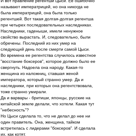
И вот правление регентши Цыси. Ее ошибочно
называют императрицей, но она никогда не
была императрицей, она была только
регентшей. Вот такая долгая-долгая регентша
при четырех последовательных наследниках.
Наследники, гаденыши, имели ненужное
свойство вырастать. И, следовательно, были
обречены. Последний из них умер на
следующий день после смерти самой Цыси.
Во времена ее регентства случилось известное
"восстание боксеров", которое должно было ее
свергнуть. Надоела она народу. Какая-то
женщина из наложниц, ставшая женой
императора, который странно умер. Да и
наследники, при которых она регентствовала,
тоже странно умирали.
Да и варвары - бритиши, японцы, русские на
китайской земле делали, что хотели. Какая тут
"небесность"?
Но Цыси сделала то, что не делал до нее ни
один правитель. Она, женщина, тайком
встретилась с лидерами "боксеров". И сделала
их, как котят.