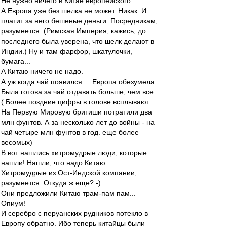
Не нужно ничего в Китае европейского.
А Европа уже без шелка не может. Никак. И
платит за него бешеные деньги. Посредникам,
разумеется. (Римская Империя, кажись, до
последнего была уверена, что шелк делают в
Индии.) Ну и там фарфор, шкатулочки,
бумага...
А Китаю ничего не надо.
А уж когда чай появился.... Европа обезумела.
Была готова за чай отдавать больше, чем все.
( Более поздние цифры в голове всплывают.
На Первую Мировую бритиши потратили два
млн фунтов. А за несколько лет до войны - на
чай четыре млн фунтов в год. еще более
весомых)
В вот нашлись хитромудрые люди, которые
нашли! Нашли, что надо Китаю.
Хитромудрые из Ост-Индской компании,
разумеется. Откуда ж еще?:-)
Они предложили Китаю трам-пам пам...
Опиум!
И серебро с перуанских рудников потекло в
Европу обратно. Ибо теперь китайцы были