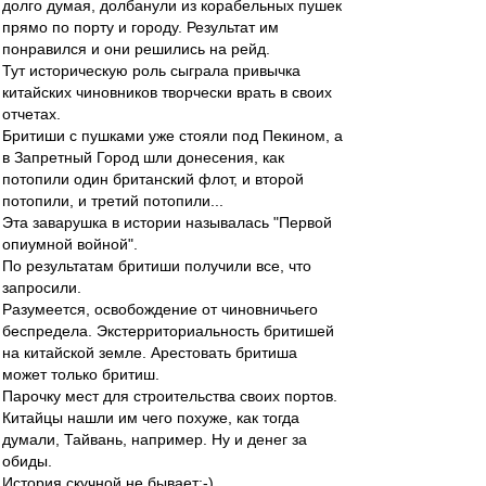
долго думая, долбанули из корабельных пушек
прямо по порту и городу. Результат им
понравился и они решились на рейд.
Тут историческую роль сыграла привычка
китайских чиновников творчески врать в своих
отчетах.
Бритиши с пушками уже стояли под Пекином, а
в Запретный Город шли донесения, как
потопили один британский флот, и второй
потопили, и третий потопили...
Эта заварушка в истории называлась "Первой
опиумной войной".
По результатам бритиши получили все, что
запросили.
Разумеется, освобождение от чиновничьего
беспредела. Экстерриториальность бритишей
на китайской земле. Арестовать бритиша
может только бритиш.
Парочку мест для строительства своих портов.
Китайцы нашли им чего похуже, как тогда
думали, Тайвань, например. Ну и денег за
обиды.
История скучной не бывает:-)