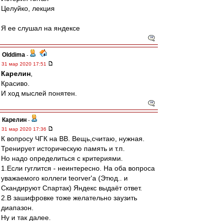
Целуйко, лекция
Я ее слушал на яндексе
Olddima
-
31 мар 2020 17:51
Карелин
,
Красиво.
И ход мыслей понятен.
Карелин
-
31 мар 2020 17:36
К вопросу ЧГК на ВВ. Вещь,считаю, нужная.
Тренирует историческую память и т.п.
Но надо определиться с критериями.
1.Если гуглится - неинтересно. На оба вопроса
уважаемого коллеги teorver'а (Этюд.. и
Скандируют Спартак) Яндекс выдаёт ответ.
2.В зашифровке тоже желательно заузить
диапазон.
Ну и так далее.