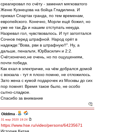
среагировал по счёту - заменил мягковатого
Женю Кузнецова на бойца Гладилина. И
прижал Спартак гранда, по тем временам,
европейского. Конечно, Морли ещё божил, но
уже не так.Да и нашим отступать некуда.
Назревал гол, чувствовалось. И тут затоптался
Сочнов перед штрафной. Народ орёт в
надежде:"Вова, рви в штрафную!!". Ну, а
дальше, пенальти, ЮрВасилич и 2:2.
Счёт,конечно,не очень, но по ощущениям,
почти победа.
Как ехал в электричке, на чём добрался домой
с вокзала - тут я плохо помню, не отложилось.
Зато жена с кумой подарочек из Москвы до сих
пор помнят. Время такое было, не особо
сытно-сладкое.
Спасибо за внимание
Olddima
-
31 мар 2020 19:24
https://www.hse.ru/video/persons/64235671
История Китая