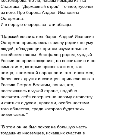
Костомарова что ли, нашим немцам из ТШ
Спартака. "Державный отрок". Точнее, кусочек
из него. Про барона Андрея Ивановича
Остермана.
И в первую очередь вот эти абзацы:
"Царский воспитатель барон Андрей Иванович
Остерман принадлежал к числу редких по уму
людей, обладающих притом изумительным
житейским тактом. Вестфалец родом, чуждый
России по происхождению, по воспитанию и по
симпатиям, которые привлекали его, как
немца, к немецкой народности, этот иноземец
более всех других иноземцев, привлеченных в
Россию Петром Великим, понял, что,
поселившись в чужой стране, надобно
посвятить себя совершенно новому отечеству
и сжиться с духом, нравами, особенностями
того общества, среди которого будет течь
новая жизнь."...
"В этом он не был похож на большую часть
тогдашних иноземцев, искавших счастия в