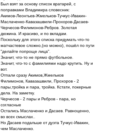
Был взят за основу список вратарей, с
поправками Владимира словесник:
Акимов-Леонтьев-Жмельков-Тучкус-Ивакин-
Маслаченко-Кавазашвили-Прохоров-Дасаев-
Черчесов-Филимонов-Ребров. Золотая
дюжина. И красиво, и по вкладам.
Поскольку для этого списка придумать что-то
матчастевое сложно,(но можно), пошёл по пути
"делайте попроще лица".
Значит, что-то не прямо футбольное.
Значит, что-то с фамилиями надо крутить. Ну и
вот.
Отпали сразу Акимов,Жмельков
Филимонов, Кавазашвили, Прохоров - 2
пары,тройка и пара, тройка. Кстати, покерные
дела. На заметку.
Черчесов - 2 пары и Ребров - пара, но
согласные
Остались Маслаченко и Дасаев. Равноценно,
во всех смыслах..
Но Дасаев подальше от дуэта Тучкус-Ивакин,
чем Маслаченко.