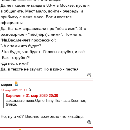
Да нет, какие китайцы в 83-м в Москве, пусть и
в общепите. Мест мало, войти - очередь, и
прибытку с меня мало. Вот и косятся
официанты.
Да, Вы там спрашивали про "пёс с имя". Это
разговорное - "пёс(чёрт)с ними". Помните,
"Ив.Вас.меняет профессию":
"-А с теми что будет?
-Что будет, что будет.. Головы отрубят, и всё.
-Как - отрубят?!
-Да пёс с имя!"
Да, в тексте не звучит. Но в кино - пестня
морон
-
31 мар 2020 21:17
Карелин » 31 мар 2020 20:30
заказываю пиво.Одно.Тяну.Полчаса.Косятся,
бляха.
Не, ну а чё?-Вполне возможно что китайцы.