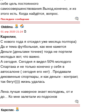
себе цель постоянного
самосовершенствования.Выход,конечно, и из
этого есть. Когда найдётся, вопрос.
Последнее сообщение
Olddima
-
01 апр 2020 21:24
Карелин
,
С нового года я отсидел уже месяца полтора)
Да и тема футбольная, как мне кажется
Деньги (деньгами точнее) тогда не портили
молодых вот, что важно.
А сегодня. Сегодня я видел 50% молодого
Спартака и не только конечно у себя в
автосалоне ( сегодня его нет) . Продавали
диковинные спорткары, и как деньги - контракт,
так бегут)))) жизнь удалась
Лена лучше наверное знает молодежь, от и
до... Ко мне залетали из подоснов
Карелин
-