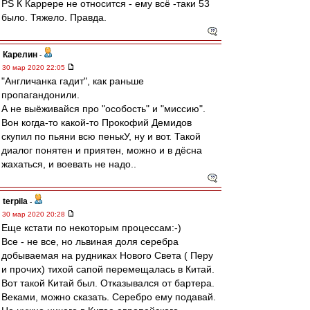
PS К Каррере не относится - ему всё -таки 53
было. Тяжело. Правда.
Карелин
-
30 мар 2020 22:05
"Англичанка гадит", как раньше
пропагандонили.
А не выёживайся про "особость" и "миссию".
Вон когда-то какой-то Прокофий Демидов
скупил по пьяни всю пенькУ, ну и вот. Такой
диалог понятен и приятен, можно и в дёсна
жахаться, и воевать не надо..
terpila
-
30 мар 2020 20:28
Еще кстати по некоторым процессам:-)
Все - не все, но львиная доля серебра
добываемая на рудниках Нового Света ( Перу
и прочих) тихой сапой перемещалась в Китай.
Вот такой Китай был. Отказывался от бартера.
Веками, можно сказать. Серебро ему подавай.