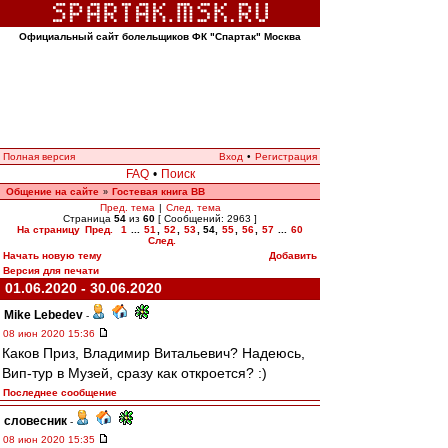
Официальный сайт болельщиков ФК "Спартак" Москва
Полная версия
Вход
•
Регистрация
FAQ
•
Поиск
Общение на сайте
Гостевая книга ВВ
»
Пред. тема
|
След. тема
Страница
54
из
60
[ Сообщений: 2963 ]
На страницу
Пред.
1
...
51
,
52
,
53
,
54
,
55
,
56
,
57
...
60
След.
Начать новую тему
Добавить
Версия для печати
01.06.2020 - 30.06.2020
Mike Lebedev
-
08 июн 2020 15:36
Каков Приз, Владимир Витальевич? Надеюсь,
Вип-тур в Музей, сразу как откроется? :)
Последнее сообщение
словесник
-
08 июн 2020 15:35