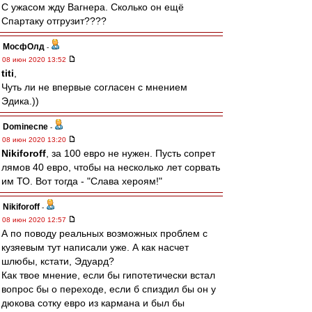
С ужасом жду Вагнера. Сколько он ещё
Спартаку отгрузит????
МосфОлд
-
08 июн 2020 13:52
titi
,
Чуть ли не впервые согласен с мнением
Эдика.))
Dominecne
-
08 июн 2020 13:20
Nikiforoff
, за 100 евро не нужен. Пусть сопрет
лямов 40 евро, чтобы на несколько лет сорвать
им ТО. Вот тогда - "Слава хероям!"
Nikiforoff
-
08 июн 2020 12:57
А по поводу реальных возможных проблем с
кузяевым тут написали уже. А как насчет
шлюбы, кстати, Эдуард?
Как твое мнение, если бы гипотетически встал
вопрос бы о переходе, если б спиздил бы он у
дюкова сотку евро из кармана и был бы