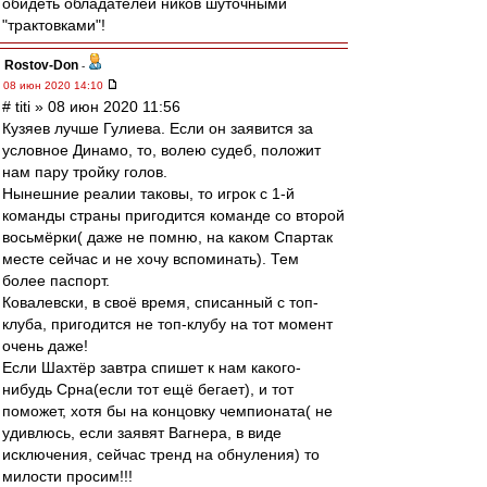
обидеть обладателей ников шуточными
"трактовками"!
Rostov-Don
-
08 июн 2020 14:10
# titi » 08 июн 2020 11:56
Кузяев лучше Гулиева. Если он заявится за
условное Динамо, то, волею судеб, положит
нам пару тройку голов.
Нынешние реалии таковы, то игрок с 1-й
команды страны пригодится команде со второй
восьмёрки( даже не помню, на каком Спартак
месте сейчас и не хочу вспоминать). Тем
более паспорт.
Ковалевски, в своё время, списанный с топ-
клуба, пригодится не топ-клубу на тот момент
очень даже!
Если Шахтёр завтра спишет к нам какого-
нибудь Срна(если тот ещё бегает), и тот
поможет, хотя бы на концовку чемпионата( не
удивлюсь, если заявят Вагнера, в виде
исключения, сейчас тренд на обнуления) то
милости просим!!!