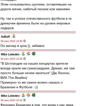
Этим пользовались шутники, оставлявшие на
дороге мячик, набитый песком или камнями.
Ну, так и успехи отечественного футбола в те
дремучие времена были на уровне мировых
лидеров.
4uBaK
-
08 июн 2020 10:59
Оо вагнер в цска )), забавно
Mike Lebedev
-
08 июн 2020 10:38
"В Шотландии на наших концертах зрители
всегда орали как сумасшедшие. Думаю, им там
просто больше нечем заняться" (Дж.Леннон,
ВИА The Beatles)
Примерно то же самое можно сказать о
Бразилии и Футболе :-))
Mike Lebedev
-
08 июн 2020 10:32
Феномен Бразилии в том, что когда у нас зима