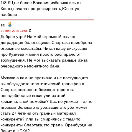
1/8 ЛЧ,не более.Бавария,избавившись от
Косты,начала прогрессировать,Ювентус-
наоборот.
titi
-
08 июн 2020 11:56
Доброе утро! На мой скромный взгляд
деградация болельщиков Спартака приобрела
огромные масштабы. Читал вашу дискуссию
про Кузяева и меня просто распирало от
возмущения. Не мог высказать раньше из-за
очередного непонятного бана.
Мужики,а вам не противно и не паскудно,что
вы обсуждаете гипотетический трансфер в
Спартак позорного бомжа,которого за
ненадобностью выкинули из этой
криминальной помойки? Вас не унижает то,что
игроком Великого клуба,вашего клуба может
стать 27 летний отыгранный материал
конкурента? Или вы смирились с тем,что
конкуренты Спартака,это Урал и Оренбург,а не
Зенит и ЦСКА?