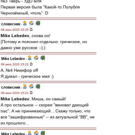
№3 Тверь - УДО мля
Первая версия была "Какой-то Полубля
Чернозёмный, чтоль" :D
словесник
-
08 июн 2020 15:25
Mike Lebedev
, снова он!
(Потому и пояснил отдельно: греческое, но
давно уже русское :-).)
Mike Lebedev
-
08 июн 2020 15:22
А, №4 Никифор off
Я думал - греческое имя :)
словесник
-
08 июн 2020 15:21
Mike Lebedev
, Миша, он самый!
А про остальное -- скорее "виноват дающий
пас". А не принимающий... Скажу только, что
все "зашифрованные" -- из актуальной "ВВ", не
из прошлого...
Mike Lebedev
-