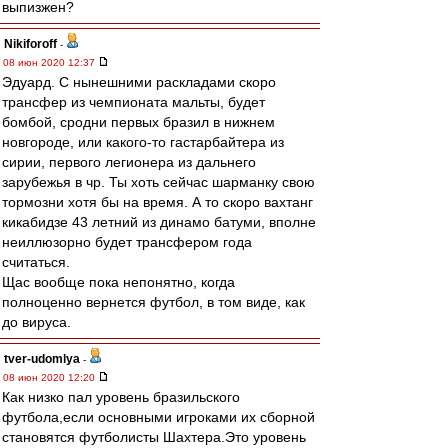
выпизжен?
Nikiforoff
-
08 июн 2020 12:37
Эдуард. С нынешними раскладами скоро
трансфер из чемпионата мальты, будет
бомбой, сродни первых бразил в нижнем
новгороде, или какого-то гастарбайтера из
сирии, первого легионера из дальнего
зарубежья в чр. Ты хоть сейчас шарманку свою
тормозни хотя бы на время. А то скоро вахтанг
кикабидзе 43 летний из динамо батуми, вполне
неиллюзорно будет трансфером года
считаться.
Щас вообще пока непонятно, когда
полноценно вернется футбол, в том виде, как
до вируса.
tver-udomlya
-
08 июн 2020 12:20
Как низко пал уровень бразильского
футбола,если основными игроками их сборной
становятся футболисты Шахтера.Это уровень