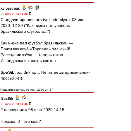
словесник
-
08 июн 2020 14:36
С подачи ироничного tver-udomlya » 08 июн
2020, 12:20 ("Как низко пал уровень
бразильского футбола...")
Как низко пал футбол бразильский —
Почти как клуб «Торпедо» зильский!
Рассадник звёзд — теперь готов
Из-под земли таскать кротов.
SpaSib
, эх, Виктор... Не читаешь примечаний-
просьб :-)))...
Редактировалось 08 июн 2020 14:37
SpaSib
-
08 июн 2020 14:36
# словесник » 08 июн 2020 14:15
---------
Похоже, 8 - это моё?