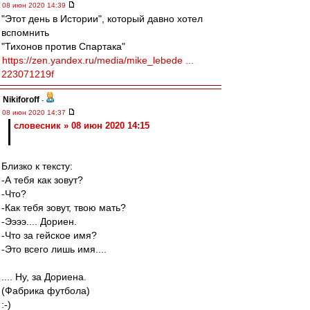
08 июн 2020 14:39
"Этот день в Истории", который давно хотел
вспомнить
"Тихонов против Спартака"
https://zen.yandex.ru/media/mike_lebede ...
223071219f
Nikiforoff
-
08 июн 2020 14:37
словесник » 08 июн 2020 14:15
Близко к тексту:
-А тебя как зовут?
-Что?
-Как тебя зовут, твою мать?
-Ээээ.... Дориен.
-Что за гейское имя?
-Это всего лишь имя....
.... Ну, за Дориена.
(Фабрика футбола)
:-)