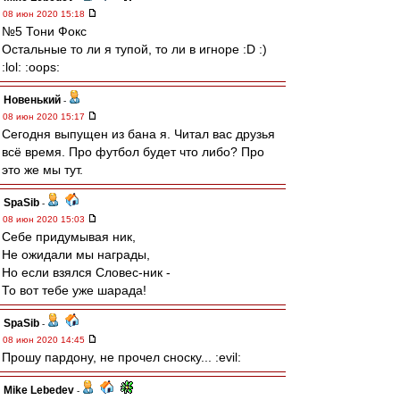
08 июн 2020 15:18
№5 Тони Фокс
Остальные то ли я тупой, то ли в игноре :D :)
:lol: :oops:
Новенький
-
08 июн 2020 15:17
Сегодня выпущен из бана я. Читал вас друзья
всё время. Про футбол будет что либо? Про
это же мы тут.
SpaSib
-
08 июн 2020 15:03
Себе придумывая ник,
Не ожидали мы награды,
Но если взялся Словес-ник -
То вот тебе уже шарада!
SpaSib
-
08 июн 2020 14:45
Прошу пардону, не прочел сноску... :evil:
Mike Lebedev
-