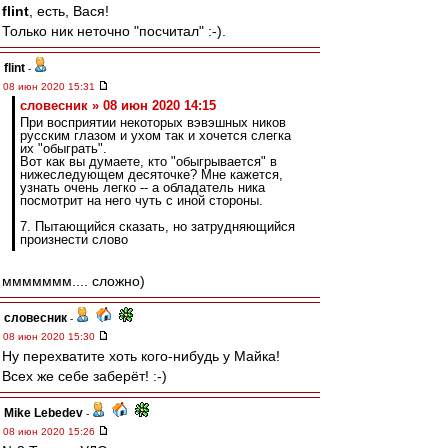
flint
, есть, Вася!
Только ник неточно "посчитал" :-).
flint
-
08 июн 2020 15:31
словесник » 08 июн 2020 14:15
При восприятии некоторых вэвэшных ников
русским глазом и ухом так и хочется слегка
их "обыграть".
Вот как вы думаете, кто "обыгрывается" в
нижеследующем десяточке? Мне кажется,
узнать очень легко -- а обладатель ника
посмотрит на него чуть с иной стороны.
7. Пытающийся сказать, но затрудняющийся
произнести слово
ммммммм.... сложно)
словесник
-
08 июн 2020 15:30
Ну перехватите хоть кого-нибудь у Майка!
Всех же себе заберёт! :-)
Mike Lebedev
-
08 июн 2020 15:26