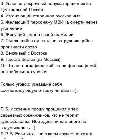
3. Условно-досрочный полуматерщинник из
Центральной России
4. Изгоняющий старинное русское имя
5. Желающий персонажу МВИНа смерти через
утопление
6. Живущий южнее своей фамилии
7. Пытающийся сказать, но затрудняющийся
произнести слово
8. Вежливый с Востока
9. Просто Восток (из Москвы)
10. То ли географический, то ли философский,
но глобального уровня
Только уговор: узнавшие себя
соответствующую отгадку не дают :-).
P. S. Искренне прошу прощения у тех
серьёзных сокнижников, кто не терпит
зубоскальства. Ибо здесь ничего иного не
задумывалось :-).
P. P. S. Если что -- ни в коем случае не хотел