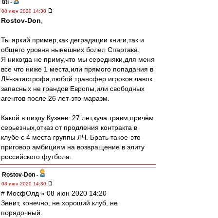
titi
-
08 июн 2020 14:30
Rostov-Don
,
Ты яркий пример,как деградации книги,так и
общего уровня нынешних болел Спартака.
Я никогда не приму,что мы середняки,для меня
все что ниже 1 места,или прямого попадания в
ЛЧ-катастрофа,любой трансфер игроков лавок
запасных не грандов Европы,или свободных
агентов после 26 лет-это маразм.
Какой в пизду Кузяев. 27 лет,куча травм,причём
серьезных,отказ от продления контракта в
клубе с 4 места группы ЛЧ. Брать такое-это
приговор амбициям на возвращение в элиту
российского футбола.
Rostov-Don
-
08 июн 2020 14:30
# МосфОлд » 08 июн 2020 14:20
Зенит, конечно, не хороший клуб, не
порядочный.