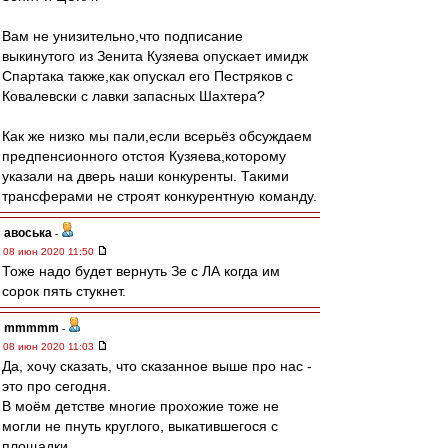
Вам не унизительно,что подписание
выкинутого из Зенита Кузяева опускает имидж
Спартака также,как опускал его Пестряков с
Ковалевски с лавки запасных Шахтера?
Как же низко мы пали,если всерьёз обсуждаем
предпенсионного отстоя Кузяева,которому
указали на дверь наши конкуренты. Такими
трансферами не строят конкурентную команду.
авоська
-
08 июн 2020 11:50
Тоже надо будет вернуть Зе с ЛА когда им
сорок пять стукнет.
mmmmm
-
08 июн 2020 11:03
Да, хочу сказать, что сказанное выше про нас -
это про сегодня.
В моём детстве многие прохожие тоже не
могли не пнуть круглого, выкатившегося с
площадки.