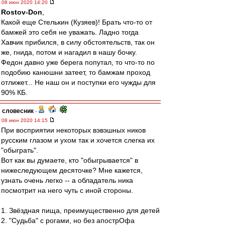
08 июн 2020 14:20
Rostov-Don
,
Какой еще Стелькин (Кузяев)! Брать что-то от
бамжей это себя не уважать. Ладно тогда
Хавчик прибился, в силу обстоятельств, так он
же, гнида, потом и нагадил в нашу бочку.
Федон давно уже берега попутал, то что-то по
подобию канюшни затеет, то бамжам проход
отлижет... Не наш он и поступки его чужды для
90% КБ.
словесник
-
08 июн 2020 14:15
При восприятии некоторых вэвэшных ников
русским глазом и ухом так и хочется слегка их
"обыграть".
Вот как вы думаете, кто "обыгрывается" в
нижеследующем десяточке? Мне кажется,
узнать очень легко -- а обладатель ника
посмотрит на него чуть с иной стороны.
1. Звёздная пища, преимущественно для детей
2. "Судьба" с рогами, но без апострОфа