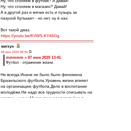
Ну, что сгоняем в футбик? А давай!
Ну, что сгоняем в магазин? Давай!
А в другой раз и мячик есть и пузырь за
пазухой булькает - но нет, ну ё нах.
Вот такой джаз.
https://youtu.be/KVWS-KY46Gg
митхун
-
08 июн 2020 08:34
mmmmm » 07 июн 2020 13:41
Футбол - отражение жизни.
Не всегда.Иначе не было было феномена
Бразильского футбола.Уровень жизни влияет
на организацию футбола.Дело в воспитании
молодёжи.Не надо все трудности списывать на
уровень жизни.Много примеров подъёма в
футбола во многих странах не связанных с
уровнем жизни.Это немцы могут дисциплиной
и отличной организации компенсировать
уровень футбола.И у них были спады.Для
стабильности нужна организация,но для