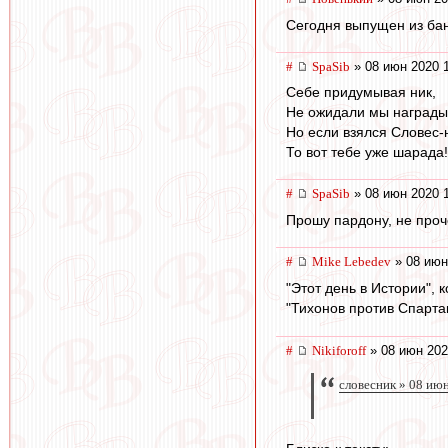
Сегодня выпущен из бана
#
SpaSib
» 08 июн 2020 
Себе придумывая ник,
Не ожидали мы награды
Но если взялся Словес-н
То вот тебе уже шарада!
#
SpaSib
» 08 июн 2020 
Прошу пардону, не прочел
#
Mike Lebedev
» 08 июн
"Этот день в Истории", 
"Тихонов против Спарта
#
Nikiforoff
» 08 июн 202
словесник » 08 ию