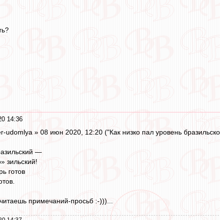
ть?
0 14:36
r-udomlya » 08 июн 2020, 12:20 ("Как низко пал уровень бразильско
разильский —
» зильский!
рь готов
отов.
е читаешь примечаний-просьб :-)))...