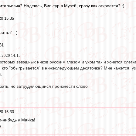
тальевич? Надеюсь, Вип-тур в Музей, сразу как откроется? :)
0 15:35
итал" :-).
31
н 2020 14:15
оторых вэвэшных ников русским глазом и ухом так и хочется слегка
, кто "обыгрывается" в нижеследующем десяточке? Мне кажется, узн
ы.
зать, но затрудняющийся произнести слово
0 15:30
о-нибудь у Майка!
)