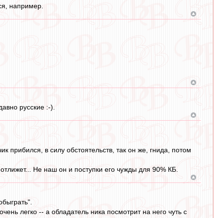
ся, например.
авно русские :-).
ик прибился, в силу обстоятельств, так он же, гнида, потом
отлижет... Не наш он и поступки его чужды для 90% КБ.
обыграть".
чень легко -- а обладатель ника посмотрит на него чуть с