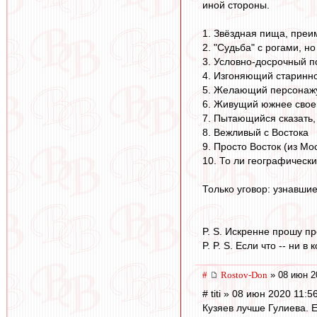
иной стороны.
1. Звёздная пища, преи
2. "Судьба" с рогами, н
3. Условно-досрочный 
4. Изгоняющий старинн
5. Желающий персонажу
6. Живущий южнее сво
7. Пытающийся сказать,
8. Вежливый с Востока
9. Просто Восток (из Мо
10. То ли географическ
Только уговор: узнавшие
P. S. Искренне прошу пр
P. P. S. Если что -- ни
#
Rostov-Don
» 08 июн 2
# titi » 08 июн 2020 11:5
Кузяев лучше Гулиева. Е