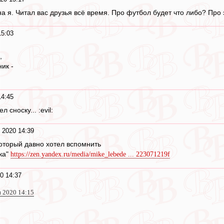
 я. Читал вас друзья всё время. Про футбол будет что либо? Про э
15:03
,
ик -
14:45
 сноску... :evil:
 2020 14:39
который давно хотел вспомнить
ка"
https://zen.yandex.ru/media/mike_lebede ... 223071219f
0 14:37
н 2020 14:15