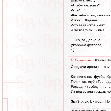
Близко к тексту:
-А тебя как зовут?
-Что?
-Как тебя зовут, твою ма
-Ээээ.... Дориен.
-Что за гейское имя?
-Это всего лишь имя....
.... Ну, за Дориена.
(Фабрика футбола)
:-)
#
словесник
» 08 июн 202
С подачи ироничного tve
Как низко пал футбол б
Почти как клуб «Торпедо
Рассадник звёзд — тепе
Из-под земли таскать кр
SpaSib
, эх, Виктор... Н