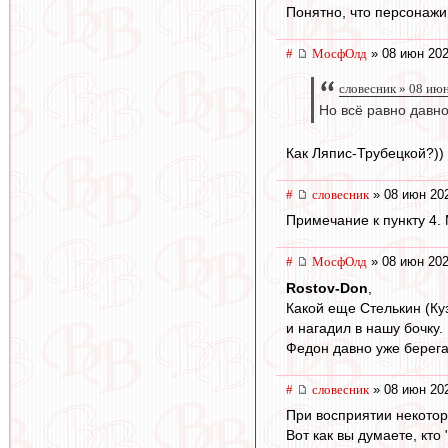
Понятно, что персонажи
#
МосфОлд
» 08 июн 202
словесник » 08 ию
Но всё равно давно
Как Ляпис-Трубецкой?))
#
словесник
» 08 июн 202
Примечание к пункту 4. 
#
МосфОлд
» 08 июн 202
Rostov-Don
,
Какой еще Стелькин (Куз
и нагадил в нашу бочку.
Федон давно уже берега 
#
словесник
» 08 июн 202
При восприятии некоторы
Вот как вы думаете, кто