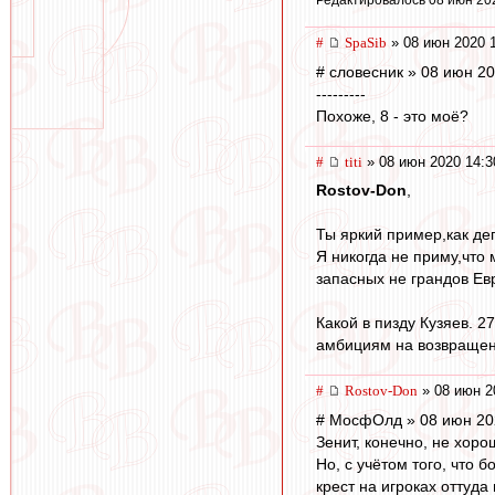
Редактировалось 08 июн 20
#
SpaSib
» 08 июн 2020 
# словесник » 08 июн 20
---------
Похоже, 8 - это моё?
#
titi
» 08 июн 2020 14:3
Rostov-Don
,
Ты яркий пример,как де
Я никогда не приму,что
запасных не грандов Ев
Какой в пизду Кузяев. 2
амбициям на возвращени
#
Rostov-Don
» 08 июн 2
# МосфОлд » 08 июн 20
Зенит, конечно, не хоро
Но, с учётом того, что 
крест на игроках оттуда 