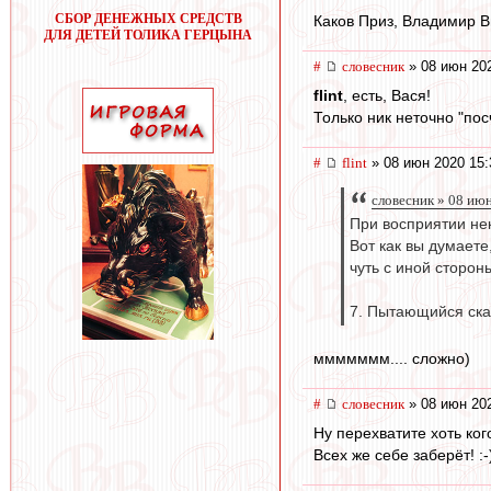
СБОР ДЕНЕЖНЫХ СРЕДСТВ
Каков Приз, Владимир Ви
ДЛЯ ДЕТЕЙ ТОЛИКА ГЕРЦЫНА
#
словесник
» 08 июн 202
flint
, есть, Вася!
Только ник неточно "посч
#
flint
» 08 июн 2020 15:
словесник » 08 ию
При восприятии нек
Вот как вы думаете
чуть с иной сторон
7. Пытающийся ска
ммммммм.... сложно)
#
словесник
» 08 июн 202
Ну перехватите хоть ког
Всех же себе заберёт! :-