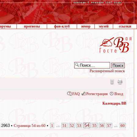
орумы
прогнозы
фан-клуб
юмор
музей
ссылки
Расширенный поиск
FAQ
Регистрация
Вход
Календарь ВВ
54
 2963 •
Страница
54
из
60
•
1
...
51
52
53
55
56
57
...
60