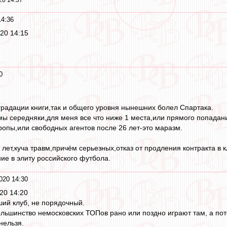
20 14:37
14:36
20 14:15
0
градации книги,так и общего уровня нынешних болел Спартака.
 мы середняки,для меня все что ниже 1 места,или прямого попада
ропы,или свободных агентов после 26 лет-это маразм.
7 лет,куча травм,причём серьезных,отказ от продления контракта в 
е в элиту российского футбола.
020 14:30
20 14:20
ший клуб, не порядочный.
большинство немосковских ТОПов рано или поздно играют там, а пото
нельзя.