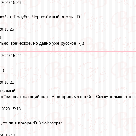
 2020 15:26
кой-то Полубля Чернозёмный, чтоль" :D
0 15:25
!
ьно: греческое, но давно уже русское :-).)
 2020 15:22
 :)
0 15:21
н самый!
ее "виноват дающий пас". А не принимающий... Скажу только, что вс
 2020 15:18
то ли в игноре :D :) :lol: :oops:
20 15:17