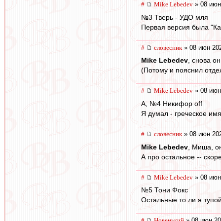
#
Mike Lebedev
» 08 июн
№3 Тверь - УДО мля
Первая версия была "Ка
#
словесник
» 08 июн 202
Mike Lebedev
, снова он
(Потому и пояснил отдел
#
Mike Lebedev
» 08 июн
А, №4 Никифор off
Я думал - греческое имя
#
словесник
» 08 июн 202
Mike Lebedev
, Миша, о
А про остальное -- скор
#
Mike Lebedev
» 08 июн
№5 Тони Фокс
Остальные то ли я тупой, 
#
Новенький
» 08 июн 20