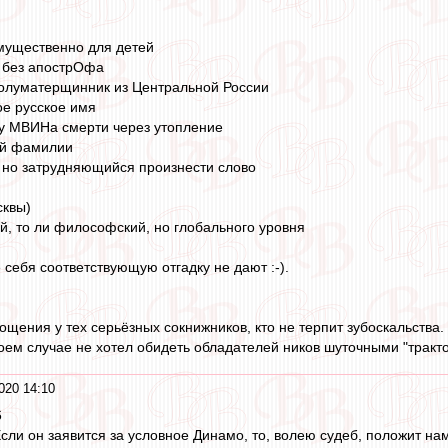
мущественно для детей
о без апострОфа
полуматерщинник из Центральной России
ое русское имя
 МВИНа смерти через утопление
ей фамилии
 но затрудняющийся произнести слово
сквы)
ий, то ли философский, но глобального уровня
 себя соответствующую отгадку не дают :-).
ощения у тех серьёзных сокнижников, кто не терпит зубоскальства. 
 в коем случае не хотел обидеть обладателей ников шуточными "тракт
020 14:10
6
сли он заявится за условное Динамо, то, волею судеб, положит нам