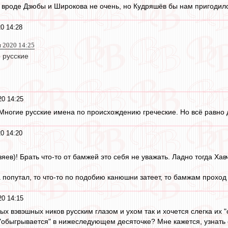
 вроде Дзюбы и Широкова не очень, но Кудряшёв бы нам пригодил
0 14:28
н 2020 14:25
 русские
0 14:25
Многие русские имена по происхождению греческие. Но всё равно д
0 14:20
яев)! Брать что-то от бамжей это себя не уважать. Ладно тогда Хавч
попутал, то что-то по подобию канюшни затеет, то бамжам проход 
0 14:15
х вэвэшных ников русским глазом и ухом так и хочется слегка их "
 "обыгрывается" в нижеследующем десяточке? Мне кажется, узнать о