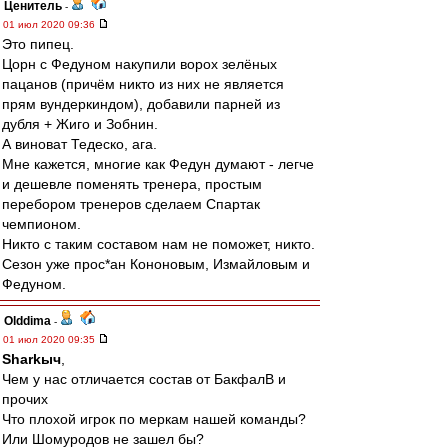
Ценитель
-
01 июл 2020 09:36
Это пипец.
Цорн с Федуном накупили ворох зелёных
пацанов (причём никто из них не является
прям вундеркиндом), добавили парней из
дубля + Жиго и Зобнин.
А виноват Тедеско, ага.
Мне кажется, многие как Федун думают - легче
и дешевле поменять тренера, простым
перебором тренеров сделаем Спартак
чемпионом.
Никто с таким составом нам не поможет, никто.
Сезон уже прос*ан Кононовым, Измайловым и
Федуном.
Olddima
-
01 июл 2020 09:35
Sharkыч
,
Чем у нас отличается состав от БакфалВ и
прочих
Что плохой игрок по меркам нашей команды?
Или Шомуродов не зашел бы?