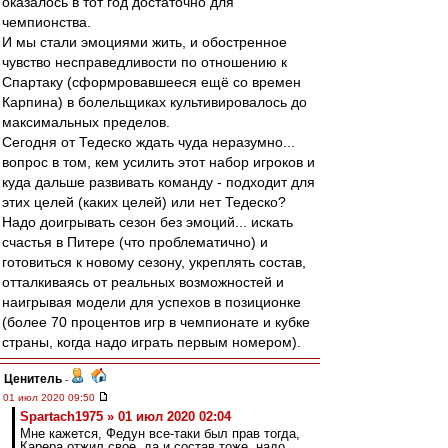
оказалось в тот год достаточно для
чемпионства.
И мы стали эмоциями жить, и обостренное
чувство несправедливости по отношению к
Спартаку (сформровавшееся ещё со времен
Карпина) в болельщиках культивировалось до
максимальных пределов.
Сегодня от Тедеско ждать чуда неразумно...
вопрос в том, кем усилить этот набор игроков и
куда дальше развивать команду - подходит для
этих целей (каких целей) или нет Тедеско?
Надо доигрывать сезон без эмоций... искать
счастья в Питере (что проблематично) и
готовиться к новому сезону, укреплять состав,
отталкиваясь от реальных возможностей и
наигрывая модели для успехов в позиционке
(более 70 процентов игр в чемпионате и кубке
страны, когда надо играть первым номером).
Ценитель
-
01 июл 2020 09:50
Spartach1975 » 01 июл 2020 02:04
Мне кажется, Федун все-таки был прав тогда,
Карера отжил свое, да и состав тоже, надо