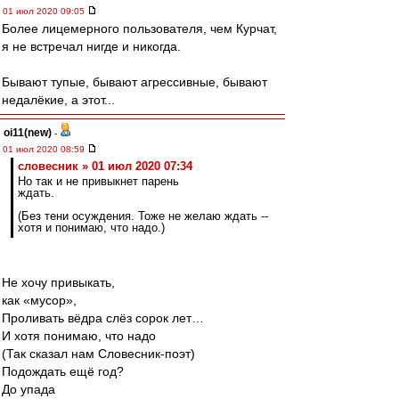
01 июл 2020 09:05
Более лицемерного пользователя, чем Курчат,
я не встречал нигде и никогда.
Бывают тупые, бывают агрессивные, бывают
недалёкие, а этот...
oi11(new)
-
01 июл 2020 08:59
словесник » 01 июл 2020 07:34
Но так и не привыкнет парень
ждать.
(Без тени осуждения. Тоже не желаю ждать --
хотя и понимаю, что надо.)
Не хочу привыкать,
как «мусор»,
Проливать вёдра слёз сорок лет…
И хотя понимаю, что надо
(Так сказал нам Словесник-поэт)
Подождать ещё год?
До упада