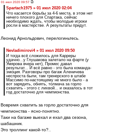
01 июл 2020 09:57
Spartach1975 » 01 июл 2020 02:04
Что касается борьбы за 4-6 места, в этом нет
ничего плохого для Спартака, сейчас
необходимо ждать, чтобы молодые игроки
росли в мастерстве. А результаты придут.
Леонид Арнольдович, перелогиньтесь.
Nevladimirovi4 » 01 июл 2020 09:50
И тогда всё сложилось для Карреры
удачно...у Глушакова залетало на фарте (у
Умярова вчера нет), Промес давал
результат... И всё равно - это была команда-
эмоция. Разговоры про багаж Аленичева
неспроста были, там тренерского в штабе
Массимо по-настоящему не много было - а
вот зарядить, обнять, толмача за горло
схватить - этого с лихвой... и оказалось в тот
год достаточно для чемпионства.
Вовремя схватить за горло достаточно для
чемпионства - ясно-понятно.
Таки на багаже выехал и ехал два сезона,
шабашник.
Это троллинг какой-то?..