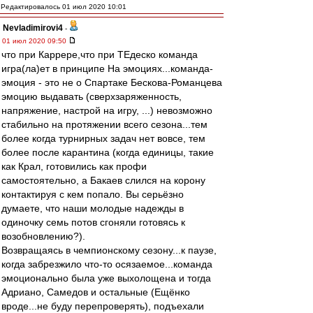
Редактировалось 01 июл 2020 10:01
Nevladimirovi4
-
01 июл 2020 09:50
что при Каррере,что при ТЕдеско команда
игра(ла)ет в принципе На эмоциях...команда-
эмоция - это не о Спартаке Бескова-Романцева
эмоцию выдавать (сверхзаряженность,
напряжение, настрой на игру, ...) невозможно
стабильно на протяжении всего сезона...тем
более когда турнирных задач нет вовсе, тем
более после карантина (когда единицы, такие
как Крал, готовились как профи
самостоятельно, а Бакаев слился на корону
контактируя с кем попало. Вы серьёзно
думаете, что наши молодые надежды в
одиночку семь потов сгоняли готовясь к
возобновлению?).
Возвращаясь в чемпионскому сезону...к паузе,
когда забрезжило что-то осязаемое...команда
эмоционально была уже выхолощена и тогда
Адриано, Самедов и остальные (Ещёнко
вроде...не буду перепроверять), подъехали