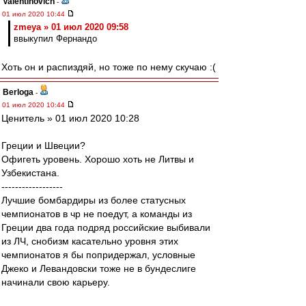
Valentinovich
-
01 июл 2020 10:44
zmeya » 01 июл 2020 09:58
ввыкупил Фернандо
Хоть он и распиздяй, но тоже по нему скучаю :(
Berloga
-
01 июл 2020 10:44
Ценитель » 01 июл 2020 10:28
Греции и Швеции?
Офигеть уровень. Хорошо хоть не Литвы и
Узбекистана.
------------------
Лучшие бомбардиры из более статусных
чемпионатов в чр не поедут, а команды из
Греции два года подряд российские выбивали
из ЛЧ, снобизм касательно уровня этих
чемпионатов я бы попридержал, условные
Джеко и Левандовски тоже не в бундеслиге
начинали свою карьеру.