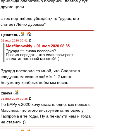
Арнольда оперативно похерили. поэтому тут
другие цели.
с тех пор твёрдо убеждён,что "дурак, кто
считает Лёню дураком"
Ценитель
-
01 июл 2020 09:41
Mosfilmovskiy » 01 июл 2020 08:35
Эдуард titi снова поспорил?
Просил передать, что если проиграет -
заплатит чеканной монетой!:-)
Эдуард поспорил со мной, что Спартак в
следующем сезоне займёт 1-2 место.
Безумству храбрых поём мы песнь...
zmeya
-
01 июл 2020 09:36
По ВАРу v.2020 хочу сказать одно: как повезло
Массимо, что этого инструмента не было у
Газпрома в те годы. Ну а пенальти нам и тогда
не ставили ))