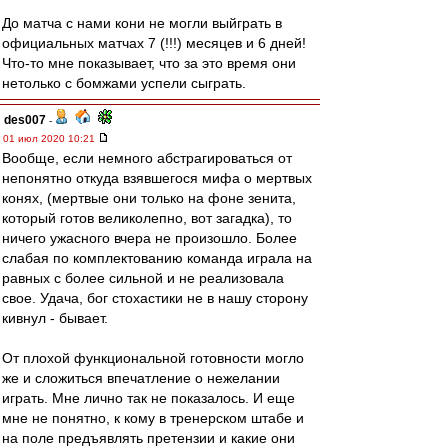
До матча с нами кони не могли выйграть в
официальных матчах 7 (!!!) месяцев и 6 дней!
Что-то мне показывает, что за это время они
нетолько с бомжами успели сыграть.
des007
-
01 июл 2020 10:21
Вообще, если немного абстрагироваться от
непонятно откуда взявшегося мифа о мертвых
конях, (мертвые они только на фоне зенита,
который готов великолепно, вот загадка), то
ничего ужасного вчера не произошло. Более
слабая по комплектованию команда играла на
равных с более сильной и не реализовала
свое. Удача, бог стохастики не в нашу сторону
кивнул - бывает.
От плохой функциональной готовности могло
же и сложиться впечатление о нежелании
играть. Мне лично так не показалось. И еще
мне не понятно, к кому в тренерском штабе и
на поле предъявлять претензии и какие они