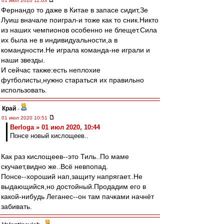
01 июл 2020 11:03
Фернандо то даже в Китае в запасе сидит,Зе
Луиш вначале поиграл-и тоже как то сник.Никто
из наших чемпионов особенно не блещет.Сила
их была не в индивидуальности,а в
командности.Не играла команда-не играли и
наши звезды.
И сейчас также:есть неплохие
футболисты,нужно стараться их правильно
использовать.
Край
-
01 июл 2020 10:51
Berloga » 01 июл 2020, 10:44
Понсе новый кислощеев..
Как раз кислощеев--это Тиль..По маме
скучает,видно же..Всё невпопад.
Понсе--хороший нап,защиту напрягает..Не
выдающийся,но достойный.Продадим его в
какой-нибудь Леганес--он там пачками начнёт
забивать.