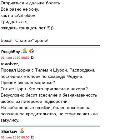
Огорчаться и дальше болеть…
Всё равно не хочу,
как на «Anfieldе»
Тридцать лет,
ожидать тридцать лет!!!)))
Боже! "Спартак" храни!
RoughBoy
-
01 июл 2020 08:59
revolver
,
Провал Цорна с Тилем и Шурой. Распродажа
последних «топов» по команде Федуна.
Причем здесь комарилья?
Тот же Цорн. Кто его пригласил и нахера?
Безусловно бесит всесилие и безнаказанность
шоблы из питерской подворотни.
Но собственные ошибки, более похожие на
осознанное вредительство, не стоит вешать на
закулису.
Sharkыч
-
01 июл 2020 08:55