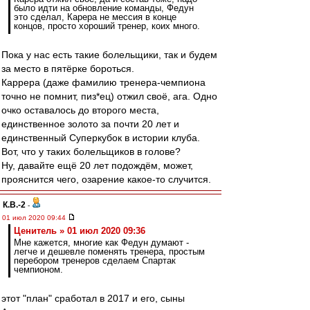
было идти на обновление команды, Федун
это сделал, Карера не мессия в конце
концов, просто хороший тренер, коих много.
Пока у нас есть такие болельщики, так и будем
за место в пятёрке бороться.
Каррера (даже фамилию тренера-чемпиона
точно не помнит, пиз*ец) отжил своё, ага. Одно
очко оставалось до второго места,
единственное золото за почти 20 лет и
единственный Суперкубок в истории клуба.
Вот, что у таких болельщиков в голове?
Ну, давайте ещё 20 лет подождём, может,
прояснится чего, озарение какое-то случится.
К.В.-2
-
01 июл 2020 09:44
Ценитель » 01 июл 2020 09:36
Мне кажется, многие как Федун думают -
легче и дешевле поменять тренера, простым
перебором тренеров сделаем Спартак
чемпионом.
этот "план" сработал в 2017 и его, сыны