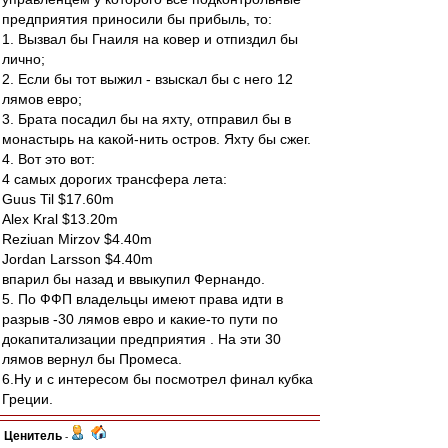
предприятия приносили бы прибыль, то:
1. Вызвал бы Гнаиля на ковер и отпиздил бы
лично;
2. Если бы тот выжил - взыскал бы с него 12
лямов евро;
3. Брата посадил бы на яхту, отправил бы в
монастырь на какой-нить остров. Яхту бы сжег.
4. Вот это вот:
4 самых дорогих трансфера лета:
Guus Til $17.60m
Alex Kral $13.20m
Reziuan Mirzov $4.40m
Jordan Larsson $4.40m
впарил бы назад и ввыкупил Фернандо.
5. По ФФП владельцы имеют права идти в
разрыв -30 лямов евро и какие-то пути по
докапитализации предприятия . На эти 30
лямов вернул бы Промеса.
6.Ну и с интересом бы посмотрел финал кубка
Греции.
Ценитель
-