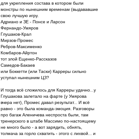
для укрепления состава в котором были
монстры по нынешним временам (выдававшие
свою лучшую игру.
Адриано и ЗЕ - Понсе и Ларсон
Фернандо-Умяров
Глушаков-Крал
Мирзов-Промес
Ребров-Максименко
Комбаров-Айртон
тот злой Ещенко-Рассказов
Самедов-Бакаев
или Боккетти (или Таски) Карреры сильно
уступал нынешним ЦЗ?
И тогда всё сложилось для Карреры удачно...у
Глушакова залетало на фарте (у Умярова
вчера нет), Промес давал результат... И всё
равно - это была команда-эмоция. Разговоры
про багаж Аленичева неспроста были, там
тренерского в штабе Массимо по-настоящему
не много было - а вот зарядить, обнять,
толмача за горло схватить - этого с лихвой... и