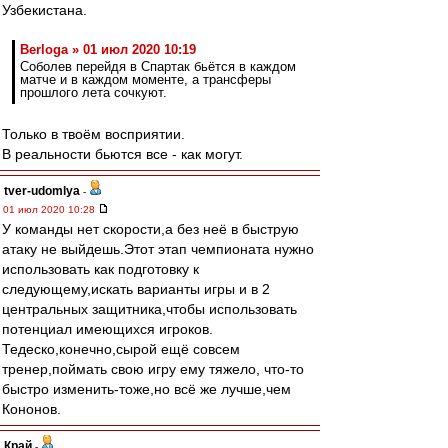
Узбекистана.
Berloga » 01 июл 2020 10:19
Соболев перейдя в Спартак бьётся в каждом
матче и в каждом моменте, а трансферы
прошлого лета сочкуют.
Только в твоём восприятии.
В реальности бьются все - как могут.
tver-udomlya
-
01 июл 2020 10:28
У команды нет скорости,а без неё в быструю
атаку не выйдешь.Этот этап чемпионата нужно
использовать как подготовку к
следующему,искать варианты игры и в 2
центральных защитника,чтобы использовать
потенциал имеющихся игроков.
Тедеско,конечно,сырой ещё совсем
тренер,поймать свою игру ему тяжело, что-то
быстро изменить-тоже,но всё же лучше,чем
Кононов.
Край
-