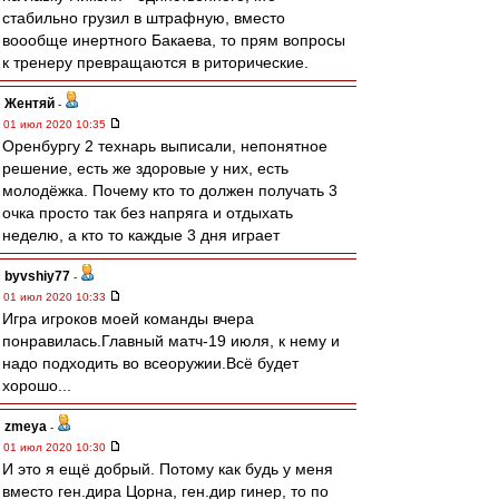
стабильно грузил в штрафную, вместо
воообще инертного Бакаева, то прям вопросы
к тренеру превращаются в риторические.
Жентяй
-
01 июл 2020 10:35
Оренбургу 2 технарь выписали, непонятное
решение, есть же здоровые у них, есть
молодёжка. Почему кто то должен получать 3
очка просто так без напряга и отдыхать
неделю, а кто то каждые 3 дня играет
byvshiy77
-
01 июл 2020 10:33
Игра игроков моей команды вчера
понравилась.Главный матч-19 июля, к нему и
надо подходить во всеоружии.Всё будет
хорошо...
zmeya
-
01 июл 2020 10:30
И это я ещё добрый. Потому как будь у меня
вместо ген.дира Цорна, ген.дир гинер, то по