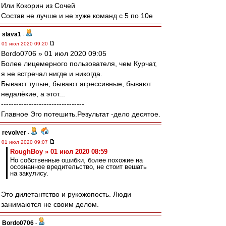
Или Кокорин из Сочей
Состав не лучше и не хуже команд с 5 по 10е
slava1
-
01 июл 2020 09:20
Bordo0706 » 01 июл 2020 09:05
Более лицемерного пользователя, чем Курчат,
я не встречал нигде и никогда.
Бывают тупые, бывают агрессивные, бывают
недалёкие, а этот...
---------------------------------
Главное Эго потешить.Результат -дело десятое.
revolver
-
01 июл 2020 09:07
RoughBoy » 01 июл 2020 08:59
Но собственные ошибки, более похожие на
осознанное вредительство, не стоит вешать
на закулису.
Это дилетантство и рукожопость. Люди
занимаются не своим делом.
Bordo0706
-