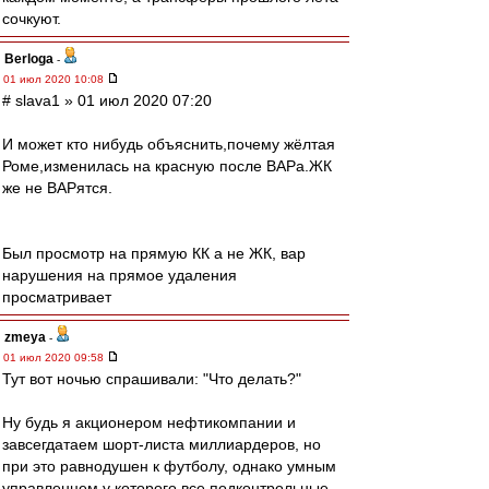
сочкуют.
Berloga
-
01 июл 2020 10:08
# slava1 » 01 июл 2020 07:20
И может кто нибудь объяснить,почему жёлтая
Роме,изменилась на красную после ВАРа.ЖК
же не ВАРятся.
Был просмотр на прямую КК а не ЖК, вар
нарушения на прямое удаления
просматривает
zmeya
-
01 июл 2020 09:58
Тут вот ночью спрашивали: "Что делать?"
Ну будь я акционером нефтикомпании и
завсегдатаем шорт-листа миллиардеров, но
при это равнодушен к футболу, однако умным
управленцем у которого все подконтрольные