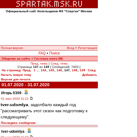
Официальный сайт болельщиков ФК "Спартак" Москва
Полная версия
Вход
•
Регистрация
FAQ
•
Поиск
Общение на сайте
Гостевая книга ВВ
»
Пред. тема
|
След. тема
Страница
147
из
149
[ Сообщений: 7403 ]
На страницу
Пред.
1
...
144
,
145
,
146
,
147
,
148
,
149
След.
Начать новую тему
Добавить
Версия для печати
01.07.2020 - 31.07.2020
Игорь 0309
-
01 июл 2020 11:21
tver-udomlya
, задолбало каждый год
"рассматривать этот сезон как подготовку к
следующему".
Последнее сообщение
tver-udomlya
-