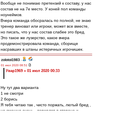
Вообще не понимаю претензий к составу, у нас
состав не на 7е место. У коней пол команды
ноунеймов.
Вчера команда обосралась по полной, не знаю
тренер виноват или игроки, может все вместе,
но писать, что у нас состав слабее это бред.
Это такое же лузерство, какое вчера
продемонстрировала команда, сборище
насравших в штаны истеричных игрочишек.
zolotoi1983
-
01 июл 2020 08:51
Увар1969 » 01 июл 2020 00:33
Ну тут два варианта
1 не смотри
2 борись
Я тебя читаю так , чисто поржать, лютый бред ,
но смешно очень , держался в стороне и
дальше буду
В силу твоего возраста ,имею некоторое
уважение , поэтому развивать тему не буду