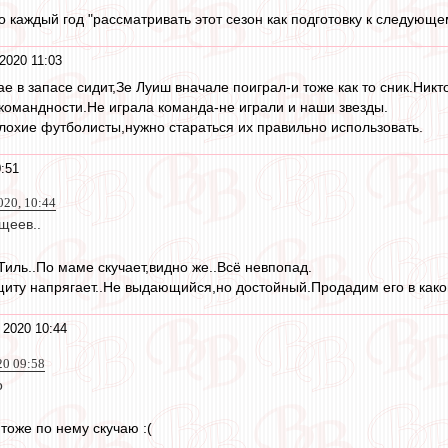
о каждый год "рассматривать этот сезон как подготовку к следующе
2020 11:03
ае в запасе сидит,Зе Луиш вначале поиграл-и тоже как то сник.Ник
 командности.Не играла команда-не играли и наши звезды.
плохие футболисты,нужно стараться их правильно использовать.
:51
020, 10:44
щеев..
Тиль..По маме скучает,видно же..Всё невпопад.
иту напрягает..Не выдающийся,но достойный.Продадим его в какой
 2020 10:44
20 09:58
о
 тоже по нему скучаю :(