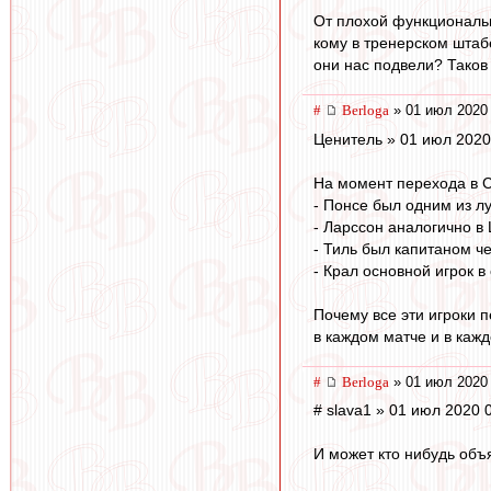
От плохой функциональн
кому в тренерском штаб
они нас подвели? Таков 
#
Berloga
» 01 июл 2020 
Ценитель » 01 июл 2020
На момент перехода в С
- Понсе был одним из л
- Ларссон аналогично в 
- Тиль был капитаном ч
- Крал основной игрок в
Почему все эти игроки 
в каждом матче и в каж
#
Berloga
» 01 июл 2020 
# slava1 » 01 июл 2020 
И может кто нибудь объ