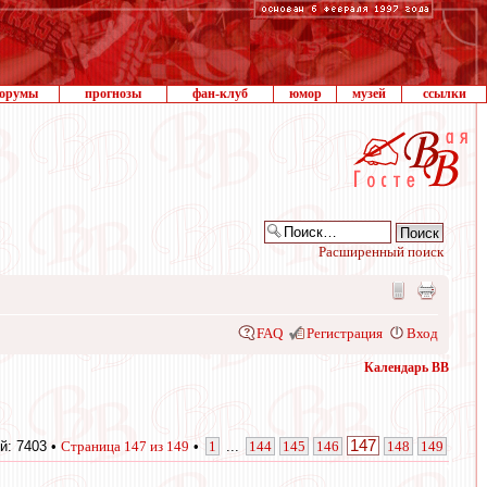
орумы
прогнозы
фан-клуб
юмор
музей
ссылки
Расширенный поиск
FAQ
Регистрация
Вход
Календарь ВВ
147
й: 7403 •
Страница
147
из
149
•
1
...
144
145
146
148
149