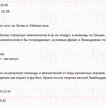
10:44
 10:28
о хоть не Литвы и Узбекистана.
олее статусных чемпионатов в чр не поедут, а команды из Греции 
 чемпионатов я бы попридержал, условные Джеко и Левандовски тож
ии.
- как могут.
о на результат команды и впечатлений от игры купленных игроков,
 кроме как играет в футбол, Крала после покупки весной Ламборджи
20 10:44
0:42