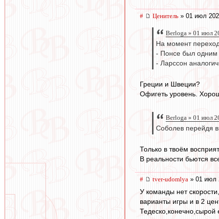
#
Ценитель
» 01 июл 202
Berloga » 01 июл 2
На момент переход
- Понсе был одним
- Ларссон аналогич
Греции и Швеции?
Офигеть уровень. Хорош
Berloga » 01 июл 2
Соболев перейдя в
Только в твоём восприят
В реальности бьются все 
#
tver-udomlya
» 01 июл 
У команды нет скорости
варианты игры и в 2 це
Тедеско,конечно,сырой 