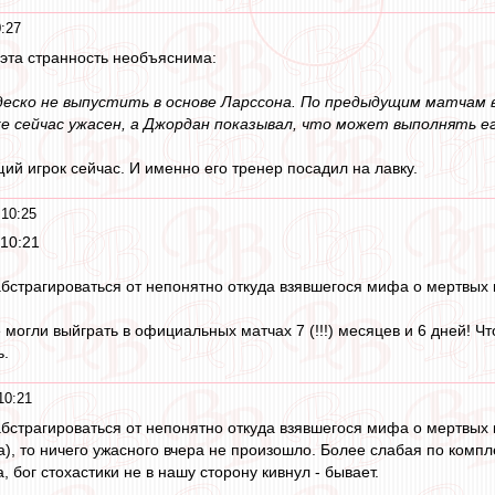
:27
эта странность необъяснима:
деско не выпустить в основе Ларссона. По предыдущим матчам ви
е сейчас ужасен, а Джордан показывал, что может выполнять е
й игрок сейчас. И именно его тренер посадил на лавку.
10:25
 10:21
бстрагироваться от непонятно откуда взявшегося мифа о мертвых 
 могли выйграть в официальных матчах 7 (!!!) месяцев и 6 дней! Чт
ь.
10:21
бстрагироваться от непонятно откуда взявшегося мифа о мертвых к
ка), то ничего ужасного вчера не произошло. Более слабая по комп
, бог стохастики не в нашу сторону кивнул - бывает.