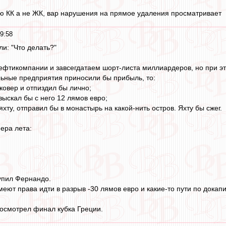
ю КК а не ЖК, вар нарушения на прямое удаления просматривает
9:58
и: "Что делать?"
ефтикомпании и завсегдатаем шорт-листа миллиардеров, но при э
льные предприятия приносили бы прибыль, то:
ковер и отпиздил бы лично;
взыскал бы с него 12 лямов евро;
яхту, отправил бы в монастырь на какой-нить остров. Яхту бы сжег.
ера лета:
упил Фернандо.
еют права идти в разрыв -30 лямов евро и какие-то пути по докап
посмотрел финал кубка Греции.