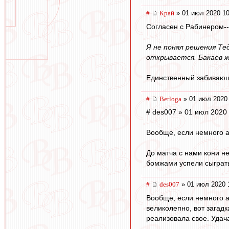
#
Край
» 01 июл 2020 10
Согласен с Рабинером--
Я не понял решения Те
открывается. Бакаев ж
Единственный забивающи
#
Berloga
» 01 июл 2020 
# des007 » 01 июл 2020
Вообще, если немного а
До матча с нами кони не
бомжами успели сыграт
#
des007
» 01 июл 2020 
Вообще, если немного а
великолепно, вот загад
реализовала свое. Удача