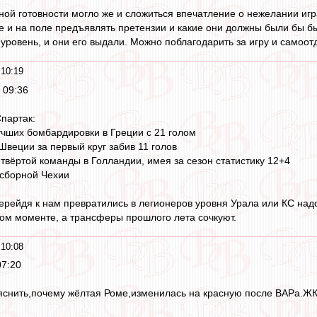
ой готовности могло же и сложиться впечатление о нежелании игра
е и на поле предъявлять претензии и какие они должны были бы бы
уровень, и они его выдали. Можно поблагодарить за игру и самоотд
10:19
 09:36
партак:
учших бомбардировки в Греции с 21 голом
Швеции за первый круг забив 11 голов
етвёртой команды в Голландии, имея за сезон статистику 12+4
 сборной Чехии
перейдя к нам превратились в легионеров уровня Урала или КС над
дом моменте, а трансферы прошлого лета сочкуют.
10:08
07:20
яснить,почему жёлтая Роме,изменилась на красную после ВАРа.ЖК