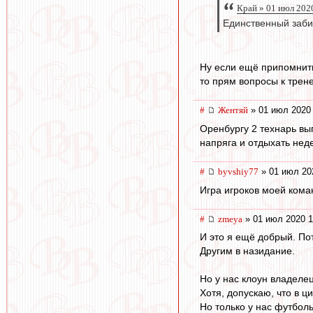
Край » 01 июл 202
Единственный заби
Ну если ещё припомнить
то прям вопросы к трен
#
Жентяй
» 01 июл 2020 
Оренбургу 2 технарь вып
напряга и отдыхать неде
#
byvshiy77
» 01 июл 20
Игра игроков моей кома
#
zmeya
» 01 июл 2020 1
И это я ещё добрый. Пот
Другим в назидание.
Но у нас клоун владеле
Хотя, допускаю, что в 
Но только у нас футбол