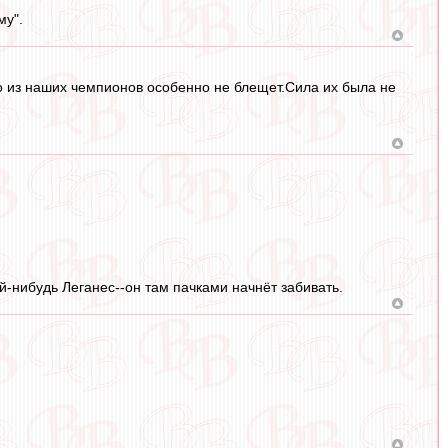
му".
то из наших чемпионов особенно не блещет.Сила их была не
-нибудь Леганес--он там пачками начнёт забивать.