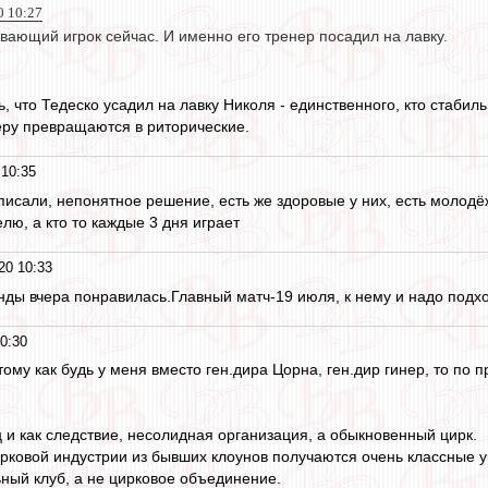
0 10:27
вающий игрок сейчас. И именно его тренер посадил на лавку.
, что Тедеско усадил на лавку Николя - единственного, кто стабил
еру превращаются в риторические.
10:35
исали, непонятное решение, есть же здоровые у них, есть молодёж
лю, а кто то каждые 3 дня играет
20 10:33
нды вчера понравилась.Главный матч-19 июля, к нему и надо подхо
0:30
ому как будь у меня вместо ген.дира Цорна, ген.дир гинер, то по 
ц и как следствие, несолидная организация, а обыкновенный цирк.
цирковой индустрии из бывших клоунов получаются очень классные 
ьный клуб, а не цирковое объединение.