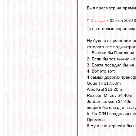
Был просмотр на пряму
#
zmeya
» 01 июл 2020 0
Тут вот ночью спрашивал
Ну будь я акционером н
которого все подконтро
1. Вызвал бы Гнаиля на 
2. Если бы тот выжил - 
3. Брата посадил бы на 
4. Вот это вот:
4 самых дорогих трансф
Guus Til $17.60m
Alex Kral $13.20m
Reziuan Mirzov $4.40m
Jordan Larsson $4.40m
впарил бы назад и ввык
5. По ФФП владельцы им
Промеса.
6.Ну и с интересом бы 