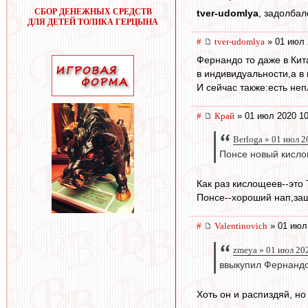
СБОР ДЕНЕЖНЫХ СРЕДСТВ
tver-udomlya
, задолбал
ДЛЯ ДЕТЕЙ ТОЛИКА ГЕРЦЫНА
#
tver-udomlya
» 01 июл 
Фернандо то даже в Кит
в индивидуальности,а в
И сейчас также:есть не
#
Край
» 01 июл 2020 10
Berloga » 01 июл 2
Понсе новый кисло
Как раз кислощеев--это 
Понсе--хороший нап,защ
#
Valentinovich
» 01 июл
zmeya » 01 июл 20
ввыкупил Фернанд
Хоть он и распиздяй, но