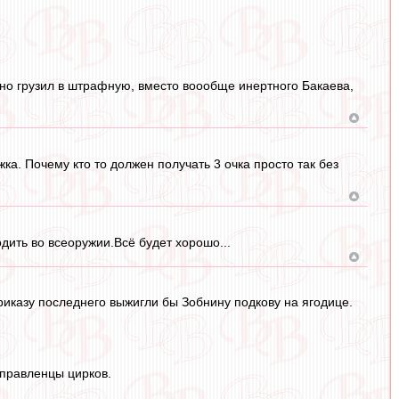
ьно грузил в штрафную, вместо воообще инертного Бакаева,
ка. Почему кто то должен получать 3 очка просто так без
дить во всеоружии.Всё будет хорошо...
приказу последнего выжигли бы Зобнину подкову на ягодице.
управленцы цирков.