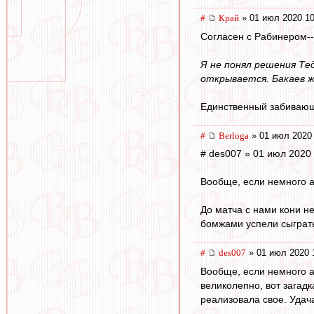
#
Край
» 01 июл 2020 10
Согласен с Рабинером--
Я не понял решения Те
открывается. Бакаев ж
Единственный забивающи
#
Berloga
» 01 июл 2020 
# des007 » 01 июл 2020
Вообще, если немного а
До матча с нами кони не
бомжами успели сыграт
#
des007
» 01 июл 2020 
Вообще, если немного а
великолепно, вот загад
реализовала свое. Удача