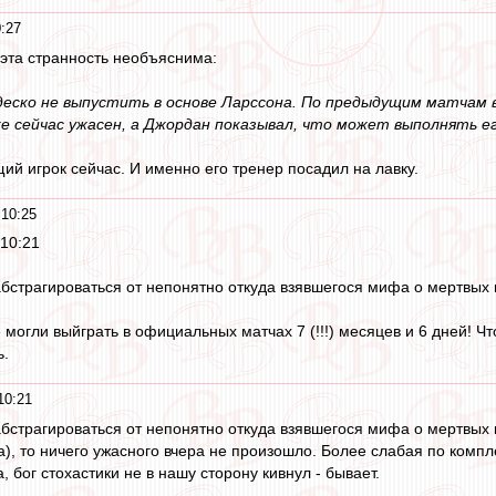
:27
эта странность необъяснима:
деско не выпустить в основе Ларссона. По предыдущим матчам ви
е сейчас ужасен, а Джордан показывал, что может выполнять е
й игрок сейчас. И именно его тренер посадил на лавку.
10:25
 10:21
бстрагироваться от непонятно откуда взявшегося мифа о мертвых 
 могли выйграть в официальных матчах 7 (!!!) месяцев и 6 дней! Чт
ь.
10:21
бстрагироваться от непонятно откуда взявшегося мифа о мертвых к
ка), то ничего ужасного вчера не произошло. Более слабая по комп
, бог стохастики не в нашу сторону кивнул - бывает.