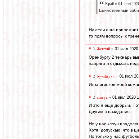
Край » 01 июл 202
Единственный заби
Ну если ещё припомнить
то прям вопросы к трен
#
Жентяй
» 01 июл 2020 
Оренбургу 2 технарь вып
напряга и отдыхать неде
#
byvshiy77
» 01 июл 20
Игра игроков моей кома
#
zmeya
» 01 июл 2020 1
И это я ещё добрый. Пот
Другим в назидание.
Но у нас клоун владеле
Хотя, допускаю, что в 
Но только у нас футбол