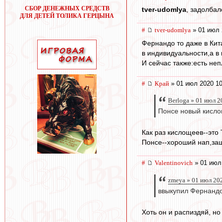
СБОР ДЕНЕЖНЫХ СРЕДСТВ
tver-udomlya
, задолбал
ДЛЯ ДЕТЕЙ ТОЛИКА ГЕРЦЫНА
#
tver-udomlya
» 01 июл 
Фернандо то даже в Кит
в индивидуальности,а в
И сейчас также:есть не
#
Край
» 01 июл 2020 10
Berloga » 01 июл 2
Понсе новый кисло
Как раз кислощеев--это 
Понсе--хороший нап,защ
#
Valentinovich
» 01 июл
zmeya » 01 июл 20
ввыкупил Фернанд
Хоть он и распиздяй, но