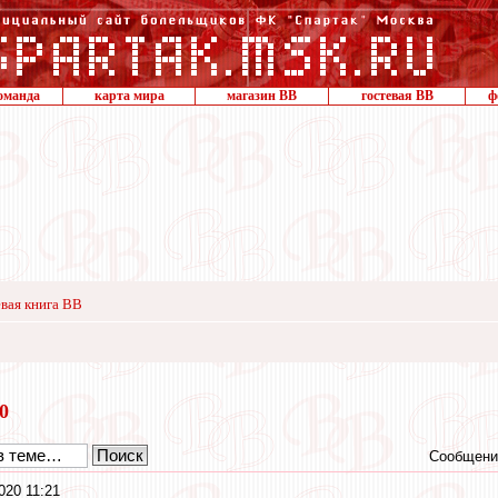
оманда
карта мира
магазин ВВ
гостевая ВВ
ф
вая книга ВВ
20
Сообщени
020 11:21