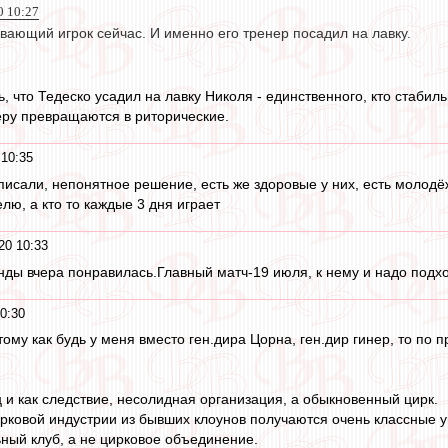
0 10:27
вающий игрок сейчас. И именно его тренер посадил на лавку.
, что Тедеско усадил на лавку Николя - единственного, кто стабил
еру превращаются в риторические.
10:35
исали, непонятное решение, есть же здоровые у них, есть молодёж
лю, а кто то каждые 3 дня играет
20 10:33
нды вчера понравилась.Главный матч-19 июля, к нему и надо подхо
0:30
ому как будь у меня вместо ген.дира Цорна, ген.дир гинер, то по 
ц и как следствие, несолидная организация, а обыкновенный цирк.
цирковой индустрии из бывших клоунов получаются очень классные 
ьный клуб, а не цирковое объединение.