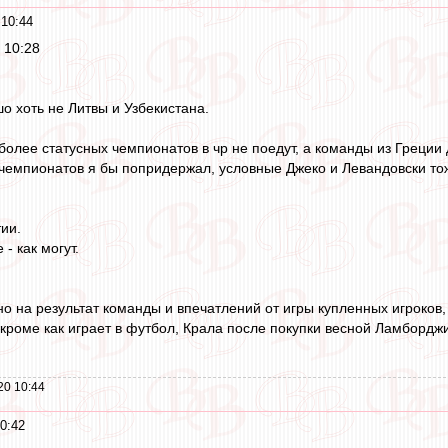
10:44
 10:28
о хоть не Литвы и Узбекистана.
олее статусных чемпионатов в чр не поедут, а команды из Греции 
 чемпионатов я бы попридержал, условные Джеко и Левандовски тож
ии.
- как могут.
о на результат команды и впечатлений от игры купленных игроков,
 кроме как играет в футбол, Крала после покупки весной Ламборджи
20 10:44
0:42