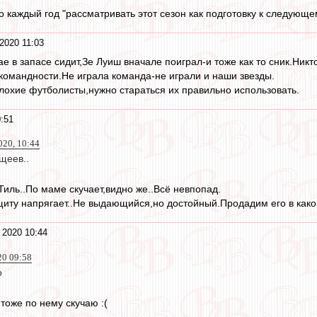
о каждый год "рассматривать этот сезон как подготовку к следующе
2020 11:03
ае в запасе сидит,Зе Луиш вначале поиграл-и тоже как то сник.Ник
 командности.Не играла команда-не играли и наши звезды.
плохие футболисты,нужно стараться их правильно использовать.
:51
020, 10:44
щеев..
Тиль..По маме скучает,видно же..Всё невпопад.
иту напрягает..Не выдающийся,но достойный.Продадим его в какой
 2020 10:44
20 09:58
о
 тоже по нему скучаю :(