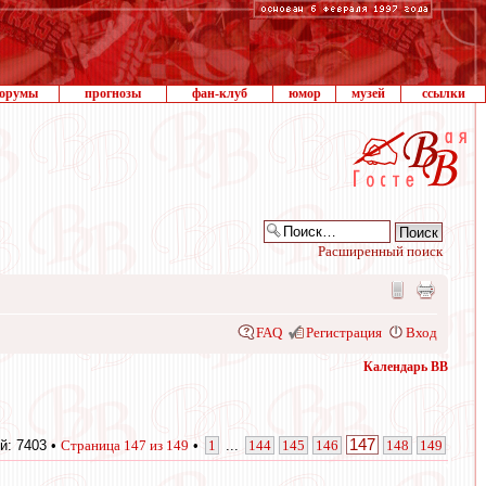
орумы
прогнозы
фан-клуб
юмор
музей
ссылки
Расширенный поиск
FAQ
Регистрация
Вход
Календарь ВВ
147
й: 7403 •
Страница
147
из
149
•
1
...
144
145
146
148
149