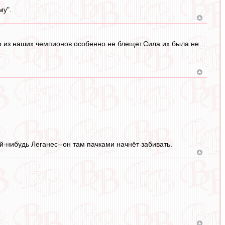
му".
то из наших чемпионов особенно не блещет.Сила их была не
-нибудь Леганес--он там пачками начнёт забивать.