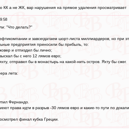
ю КК а не ЖК, вар нарушения на прямое удаления просматривает
9:58
и: "Что делать?"
ефтикомпании и завсегдатаем шорт-листа миллиардеров, но при э
льные предприятия приносили бы прибыль, то:
ковер и отпиздил бы лично;
взыскал бы с него 12 лямов евро;
яхту, отправил бы в монастырь на какой-нить остров. Яхту бы сжег.
ера лета:
упил Фернандо.
еют права идти в разрыв -30 лямов евро и какие-то пути по докап
посмотрел финал кубка Греции.