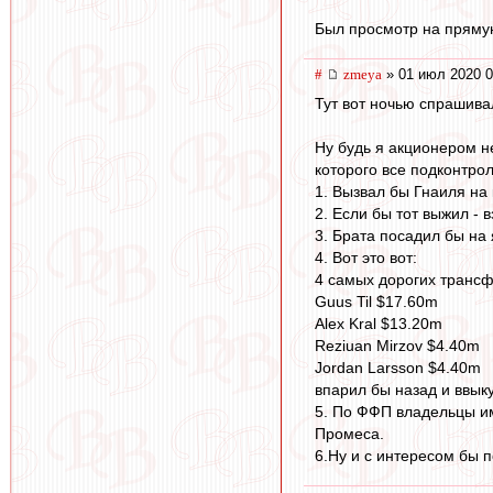
Был просмотр на пряму
#
zmeya
» 01 июл 2020 0
Тут вот ночью спрашивал
Ну будь я акционером н
которого все подконтро
1. Вызвал бы Гнаиля на 
2. Если бы тот выжил - 
3. Брата посадил бы на 
4. Вот это вот:
4 самых дорогих трансф
Guus Til $17.60m
Alex Kral $13.20m
Reziuan Mirzov $4.40m
Jordan Larsson $4.40m
впарил бы назад и ввык
5. По ФФП владельцы им
Промеса.
6.Ну и с интересом бы 