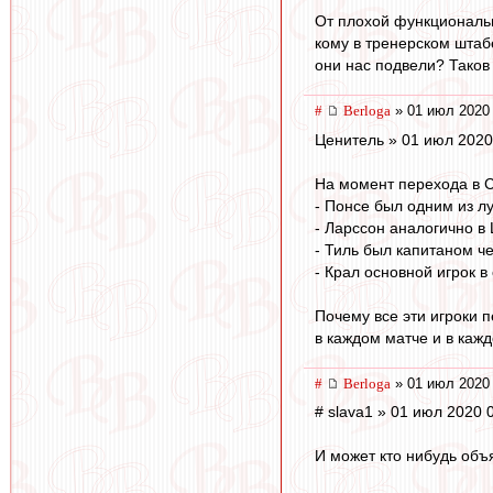
От плохой функциональн
кому в тренерском штаб
они нас подвели? Таков 
#
Berloga
» 01 июл 2020 
Ценитель » 01 июл 2020
На момент перехода в С
- Понсе был одним из л
- Ларссон аналогично в 
- Тиль был капитаном ч
- Крал основной игрок в
Почему все эти игроки 
в каждом матче и в каж
#
Berloga
» 01 июл 2020 
# slava1 » 01 июл 2020 
И может кто нибудь объ