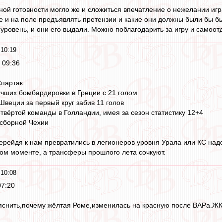
ой готовности могло же и сложиться впечатление о нежелании игра
е и на поле предъявлять претензии и какие они должны были бы бы
уровень, и они его выдали. Можно поблагодарить за игру и самоотд
10:19
 09:36
партак:
учших бомбардировки в Греции с 21 голом
Швеции за первый круг забив 11 голов
етвёртой команды в Голландии, имея за сезон статистику 12+4
 сборной Чехии
перейдя к нам превратились в легионеров уровня Урала или КС над
дом моменте, а трансферы прошлого лета сочкуют.
10:08
07:20
яснить,почему жёлтая Роме,изменилась на красную после ВАРа.ЖК