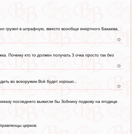
ьно грузил в штрафную, вместо воообще инертного Бакаева,
ка. Почему кто то должен получать 3 очка просто так без
дить во всеоружии.Всё будет хорошо...
приказу последнего выжигли бы Зобнину подкову на ягодице.
управленцы цирков.