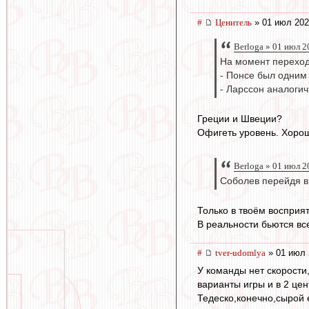
#
Ценитель
» 01 июл 202
Berloga » 01 июл 2
На момент переход
- Понсе был одним
- Ларссон аналогич
Греции и Швеции?
Офигеть уровень. Хорош
Berloga » 01 июл 2
Соболев перейдя в
Только в твоём восприят
В реальности бьются все 
#
tver-udomlya
» 01 июл 
У команды нет скорости
варианты игры и в 2 це
Тедеско,конечно,сырой 