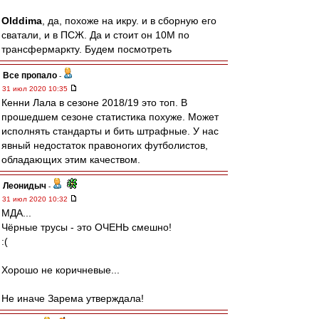
Olddima
, да, похоже на икру. и в сборную его
сватали, и в ПСЖ. Да и стоит он 10М по
трансфермаркту. Будем посмотреть
Все пропало
-
31 июл 2020 10:35
Кенни Лала в сезоне 2018/19 это топ. В
прошедшем сезоне статистика похуже. Может
исполнять стандарты и бить штрафные. У нас
явный недостаток правоногих футболистов,
обладающих этим качеством.
Леонидыч
-
31 июл 2020 10:32
МДА...
Чёрные трусы - это ОЧЕНЬ смешно!
:(
Хорошо не коричневые...
Не иначе Зарема утверждала!