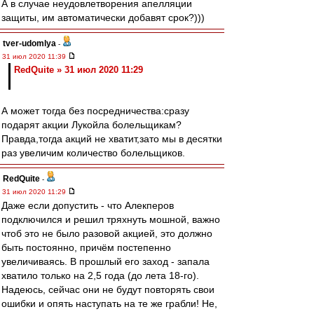
А в случае неудовлетворения апелляции
защиты, им автоматически добавят срок?)))
tver-udomlya
-
31 июл 2020 11:39
RedQuite » 31 июл 2020 11:29
А может тогда без посредничества:сразу
подарят акции Лукойла болельщикам?
Правда,тогда акций не хватит,зато мы в десятки
раз увеличим количество болельщиков.
RedQuite
-
31 июл 2020 11:29
Даже если допустить - что Алекперов
подключился и решил тряхнуть мошной, важно
чтоб это не было разовой акцией, это должно
быть постоянно, причём постепенно
увеличиваясь. В прошлый его заход - запала
хватило только на 2,5 года (до лета 18-го).
Надеюсь, сейчас они не будут повторять свои
ошибки и опять наступать на те же грабли! Не,