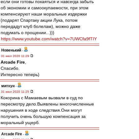
если они готовы покаяться и навсегда забыть
об экономии и самоокупаемости, при этом
компенсируют наши моральные издержки
(подарят Спартаку акции Лука, потом
передадут клуб болелам), можно даже
подумать о прощении...)))
https://www.youtube.com/watch?v=7UWCfa9fTIY
Новенький
-
31 июл 2020 11:29
Arcade Fire
,
Спасибо.
Интересно теперь)
митхун
-
31 июл 2020 11:25
Кокорина с Мамаевым вызвали в суд по
пересмотру дело.Выявлены многочисленные
нарушения в ходе следствия.Они могут
получить очень большую компенсация за
моральный ущерб.
Arcade Fire
-