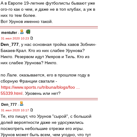
А в Европе 19-летние футболисты бывают уже
ого-го как о чем, и даже не в топ клубах, а уж в
них то тем более.
Вот Урунов именно такой.
mentufer
-
31 июл 2020 10:23
Den_777
, у нас основная тройка хавов Зобнин-
Бакаев-Крал. Кто из них слабее Урунова?
Никто. Резервом идут Умяров и Тиль. Кто из
них слабее Урунова? Никто.
по Лале. оказывается, его в прошлом году в
сборную Франции сватали -
https://www.sports.ru/tribuna/blogs/foo ...
55339.html
. Уровень или нет?
Den_777
-
31 июл 2020 10:17
Те, кто пишут, что Урунов "сырой", с большой
долей вероятности даже не удосужились
посмотреть небольшие отрезки его игры.
Урунов может быть всем, чем угодно, что тут