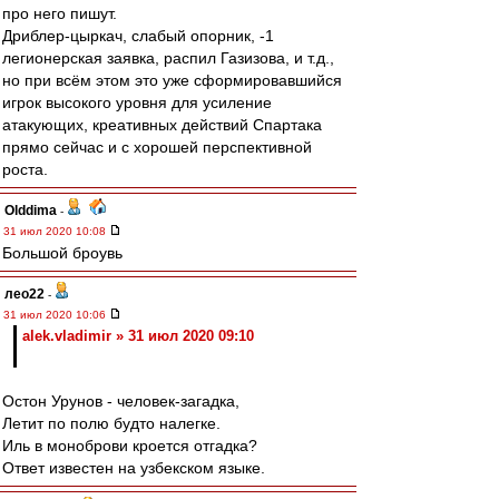
про него пишут.
Дриблер-цыркач, слабый опорник, -1
легионерская заявка, распил Газизова, и т.д.,
но при всём этом это уже сформировавшийся
игрок высокого уровня для усиление
атакующих, креативных действий Спартака
прямо сейчас и с хорошей перспективной
роста.
Olddima
-
31 июл 2020 10:08
Большой броувь
лео22
-
31 июл 2020 10:06
alek.vladimir » 31 июл 2020 09:10
Остон Урунов - человек-загадка,
Летит по полю будто налегке.
Иль в моноброви кроется отгадка?
Ответ известен на узбекском языке.