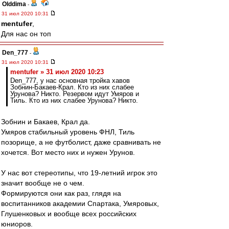
Olddima
-
31 июл 2020 10:31
mentufer
,
Для нас он топ
Den_777
-
31 июл 2020 10:31
mentufer » 31 июл 2020 10:23
Den_777, у нас основная тройка хавов
Зобнин-Бакаев-Крал. Кто из них слабее
Урунова? Никто. Резервом идут Умяров и
Тиль. Кто из них слабее Урунова? Никто.
Зобнин и Бакаев, Крал да.
Умяров стабильный уровень ФНЛ, Тиль
позорище, а не футболист, даже сравнивать не
хочется. Вот место них и нужен Урунов.
У нас вот стереотипы, что 19-летний игрок это
значит вообще не о чем.
Формируются они как раз, глядя на
воспитанников академии Спартака, Умяровых,
Глушенковых и вообще всех российских
юниоров.