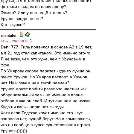
Друзья, а что там за клиент Маньякова постит
фоточки с видом на нашу арену?
Фомин? Или у него ещё кто есть?
Урунов вроде не его?
Кто в курсе?
mentufer
-
31 июл 2020 10:40
Den_777
, Тиль появился в основе АЗ в 19 лет,
а в 21 год стал капитаном. Это именно ого-го.
Я не вижу, чем это хуже, чем с Уруновым в
Уфе.
По Умярову скорее паритет - где-то лучше он,
где-то Урунов. Но Умяров паспорт, а Урунов
нет. Ну и зачем нам такой размен?
Урунов может прийти разве что шестым как
оборонительный хав - но именно в плане
отбора мяча он слаб. И тут оно нам не нужно.
Куда ни кинь - нигде нет выгоды
Хотя если Тедеско хочет именно его - тут
вопросов нет, пущай берут. Но я сомневаюсь,
что он вообще в курсе существования игрока
Урунова)))))))