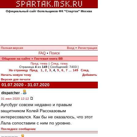
Официальный сайт болельщиков ФК "Спартак" Москва
Полная версия
Вход
•
Регистрация
FAQ
•
Поиск
Общение на сайте
Гостевая книга ВВ
»
Пред. тема
|
След. тема
Страница
4
из
149
[ Сообщений: 7403 ]
На страницу
Пред.
1
,
2
,
3
,
4
,
5
,
6
,
7
...
149
След.
Начать новую тему
Добавить
Версия для печати
01.07.2020 - 31.07.2020
dispatcher
-
31 июл 2020 12:12
Аугсбург совсем недавно и правым
защитником Колей Рассказовым
интересовался. Как бы не оказалось, что этот
Лала сопоставим с ним по уровню.
Последнее сообщение