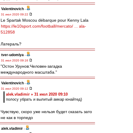
Valentinovich
-
31 июл 2020 09:22
Le Spartak Moscou débarque pour Kenny Lala
https://le10sport.com/football/mercato/ ... ala-
512858
Латераль?
tver-udomlya
-
31 июл 2020 09:16
"Остон Урунов:Человек-загадка
международного масштаба."
Valentinovich
-
31 июл 2020 09:12
alek.vladimir » 31 июл 2020 09:10
полосу убрать и вылитый амкар юнайтед)
Чувствую, скоро уже нельзя будет сказать зато
не как в торпедо
alek.vladimir
-