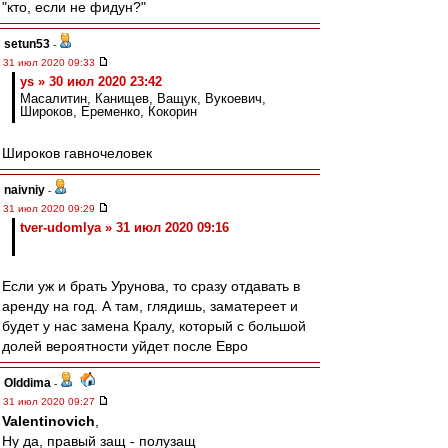
"кто, если не фидун?"
setun53
-
31 июл 2020 09:33
ys » 30 июл 2020 23:42
Масалитин, Канищев, Ващук, Вукоевич,
Широков, Еременко, Кокорин
Широков гавночеловек
naivniy
-
31 июл 2020 09:29
tver-udomlya » 31 июл 2020 09:16
Если уж и брать Урунова, то сразу отдавать в
аренду на год. А там, глядишь, заматереет и
будет у нас замена Кралу, который с большой
долей вероятности уйдет после Евро
Olddima
-
31 июл 2020 09:27
Valentinovich
,
Ну да, правый защ - полузащ