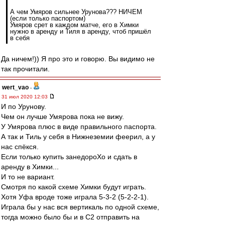
А чем Умяров сильнее Урунова??? НИЧЕМ
(если только паспортом)
Умяров срет в каждом матче, его в Химки
нужно в аренду и Тиля в аренду, чтоб пришёл
в себя
Да ничем!)) Я про это и говорю. Вы видимо не
так прочитали.
wert_vao
-
31 июл 2020 12:03
И по Урунову.
Чем он лучше Умярова пока не вижу.
У Умярова плюс в виде правильного паспорта.
А так и Тиль у себя в Нижнеземии феерил, а у
нас спёкся.
Если только купить занедороХо и сдать в
аренду в Химки...
И то не вариант.
Смотря по какой схеме Химки будут играть.
Хотя Уфа вроде тоже играла 5-3-2 (5-2-2-1).
Играла бы у нас вся вертикаль по одной схеме,
тогда можно было бы и в С2 отправить на