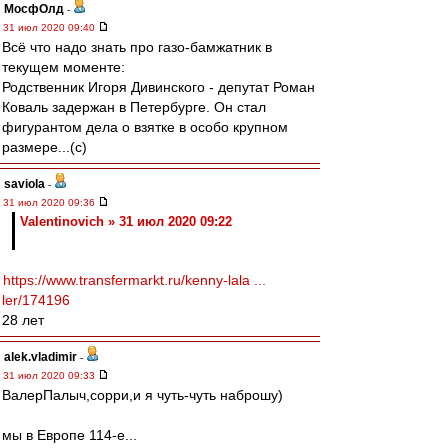
МосфОлд
-
31 июл 2020 09:40
Всё что надо знать про газо-бамжатник в
текущем моменте:
Родственник Игоря Дивинского - депутат Роман
Коваль задержан в Петербурге. Он стал
фигурантом дела о взятке в особо крупном
размере...(с)
saviola
-
31 июл 2020 09:36
Valentinovich » 31 июл 2020 09:22
https://www.transfermarkt.ru/kenny-lala ...
ler/174196
28 лет
alek.vladimir
-
31 июл 2020 09:33
ВалерПалыч,сорри,и я чуть-чуть наброшу)
мы в Европе 114-е...