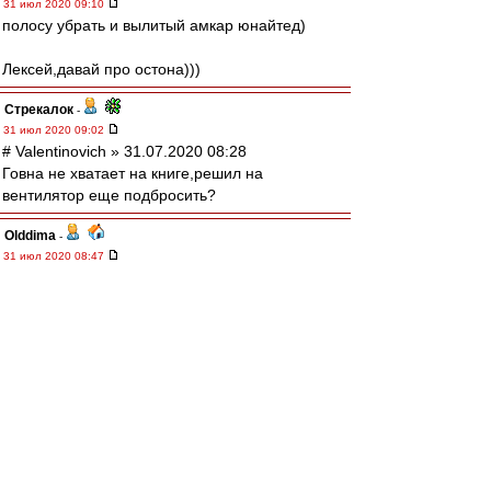
31 июл 2020 09:10
полосу убрать и вылитый амкар юнайтед)
Лексей,давай про остона)))
Стрекалок
-
31 июл 2020 09:02
# Valentinovich » 31.07.2020 08:28
Говна не хватает на книге,решил на
вентилятор еще подбросить?
Olddima
-
31 июл 2020 08:47
Egor
,
Кросовки за 10 к евро это не большая цена за
обувь для его дохода.
Nike Air Force One в районе 3,5 млн и
покупают.
От дохода и расход
Los
-
31 июл 2020 08:40
Глеба Управленца с ДР! Здоровья и всего . .)