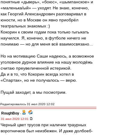
понятные «дьверь», «боюс», «шымпанское» и
«маленька/ый» — уходят. Не знаю, конечно,
как Георгий Александрович разговаривал в
юности, но в Москве он явно приобрёл
театральных знакомых :)
Кокорин к своим годам пока только гыгыкать
научился. Я, конечно, в футболе ничего не
понимаю — но для меня всё взаимосвязано...
Но на мотивацию Саши надеюсь, а возможное
уголовное дурное влияние на нашу молодёжь
считаю преувеличенной истерикой.
Да и в то, что Кокорин всегда хотел в
«Спартак», но не получалось — верю.
Пущай заходит, а мы посмотрим.
Редактировалось 31 июл 2020 12:02
RoughBoy
-
31 июл 2020 12:01
Черный цвет трусов при наличии траурных
воротничков был неизбежен. И даже долбоеб-