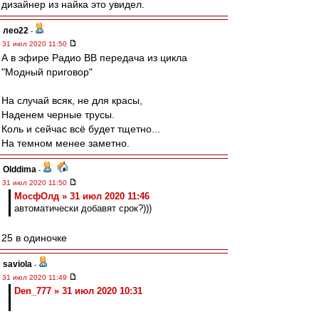
дизайнер из найка это увидел.
лео22
-
31 июл 2020 11:50
А в эфире Радио ВВ передача из цикла
"Модный приговор"
На случай всяк, не для красы,
Наденем черные трусы.
Коль и сейчас всё будет тщетно...
На темном менее заметно.
Olddima
-
31 июл 2020 11:50
МосфОлд » 31 июл 2020 11:46
автоматически добавят срок?)))
25 в одиночке
saviola
-
31 июл 2020 11:49
Den_777 » 31 июл 2020 10:31