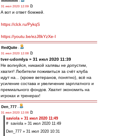
mmmmm
-
31 июл 2020 12:09
А вот и ответ бомжей.
https://clck.ru/PykqS
https://youtu.be/ezJ8kYzXe-I
RedQuite
-
31 июл 2020 12:08
tver-udomlya » 31 июл 2020 11:39
Не волнуйся, никакой халявы не допустим,
хватит! Любители поживиться за счёт клуба
идут на... (кроме ветеранов, понятно), всё на
усиление состава и увеличение зарплатного и
премиального фондов. Хватит экономить на
игроках и тренерах!
Den_777
-
31 июл 2020 12:06
saviola » 31 июл 2020 11:49
# saviola » 31 июл 2020 11:49
Den_777 » 31 июл 2020 10:31