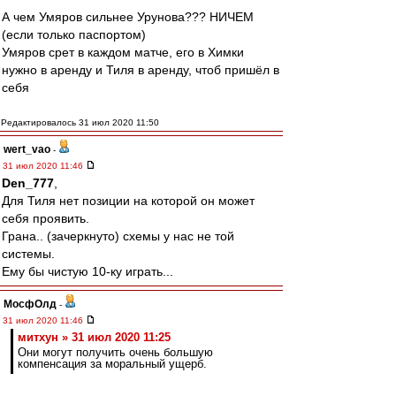
А чем Умяров сильнее Урунова??? НИЧЕМ
(если только паспортом)
Умяров срет в каждом матче, его в Химки
нужно в аренду и Тиля в аренду, чтоб пришёл в
себя
Редактировалось 31 июл 2020 11:50
wert_vao
-
31 июл 2020 11:46
Den_777
,
Для Тиля нет позиции на которой он может
себя проявить.
Грана.. (зачеркнуто) схемы у нас не той
системы.
Ему бы чистую 10-ку играть...
МосфОлд
-
31 июл 2020 11:46
митхун » 31 июл 2020 11:25
Они могут получить очень большую
компенсация за моральный ущерб.