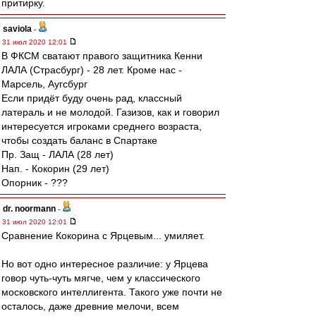
притирку.
saviola
-
31 июл 2020 12:01
В ФКСМ сватают правого защитника Кенни
ЛАЛА (Страсбург) - 28 лет. Кроме нас -
Марсель, Аугсбург
Если придёт буду очень рад, классный
латераль и не молодой. Газизов, как и говорил
интересуется игроками среднего возраста,
чтобы создать баланс в Спартаке
Пр. Защ - ЛАЛА (28 лет)
Нап. - Кокорин (29 лет)
Опорник - ???
dr. noormann
-
31 июл 2020 12:01
Сравнение Кокорина с Ярцевым... умиляет.
Но вот одно интересное различие: у Ярцева
говор чуть-чуть мягче, чем у классического
московского интеллигента. Такого уже почти не
осталось, даже древние мелочи, всем