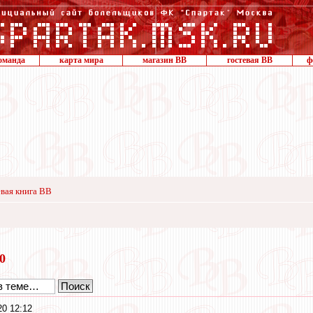
оманда
карта мира
магазин ВВ
гостевая ВВ
ф
вая книга ВВ
20
0 12:12