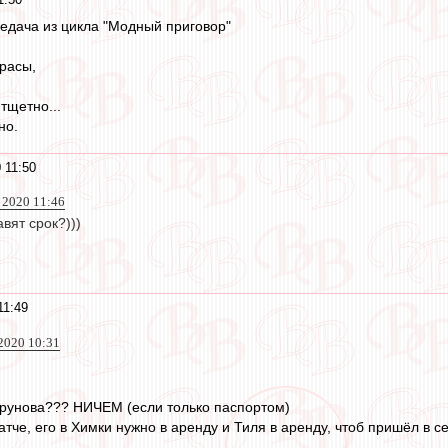
едача из цикла "Модный приговор"
красы,
 тщетно...
но.
 11:50
 2020 11:46
вят срок?)))
11:49
2020 10:31
Урунова??? НИЧЕМ (если только паспортом)
тче, его в Химки нужно в аренду и Тиля в аренду, чтоб пришёл в с