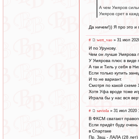
А чем Умяров силь
Умяров срет в кажд
Да ничем!)) Я про это и
#
wert_vao
» 31 июл 202
И по Урунову.
Чем он лучше Умярова п
У Умярова плюс в виде 
А так и Тиль у себя в Н
Если только купить зане
И то не вариант.
Смотря по какой схеме 
Хотя Уфа вроде тоже игр
Играла бы у нас вся вер
#
saviola
» 31 июл 2020 
В ФКСМ сватают правого
Если придёт буду очень 
в Спартаке
Пр. Защ - ЛАЛА (28 лет)