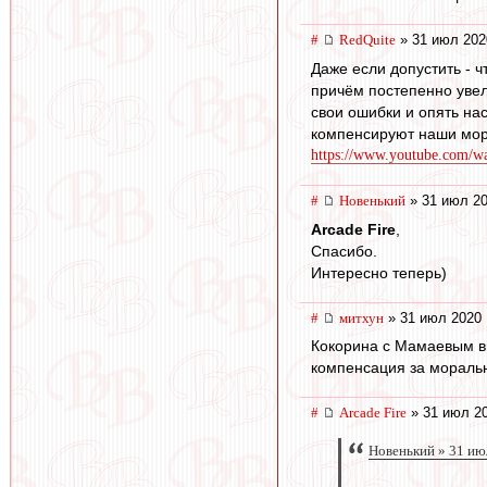
#
RedQuite
» 31 июл 202
Даже если допустить - 
причём постепенно увели
свои ошибки и опять нас
компенсируют наши мора
https://www.youtube.com/
#
Новенький
» 31 июл 20
Arcade Fire
,
Спасибо.
Интересно теперь)
#
митхун
» 31 июл 2020 
Кокорина с Мамаевым в
компенсация за мораль
#
Arcade Fire
» 31 июл 20
Новенький » 31 ию