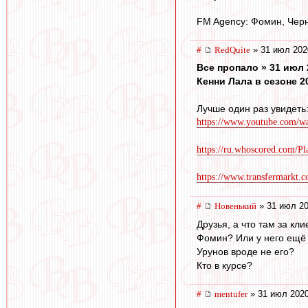
FM Agency: Фомин, Черн
#
RedQuite
» 31 июл 202
Все пропало » 31 июл 
Кенни Лала в сезоне 20
Лучше один раз увидеть
https://www.youtube.com/
https://ru.whoscored.com/P
https://www.transfermarkt.c
#
Новенький
» 31 июл 20
Друзья, а что там за кл
Фомин? Или у него ещё 
Урунов вроде не его?
Кто в курсе?
#
mentufer
» 31 июл 2020