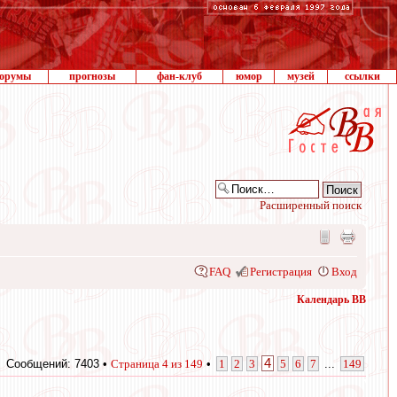
орумы
прогнозы
фан-клуб
юмор
музей
ссылки
Расширенный поиск
FAQ
Регистрация
Вход
Календарь ВВ
4
Сообщений: 7403 •
Страница
4
из
149
•
1
2
3
5
6
7
...
149