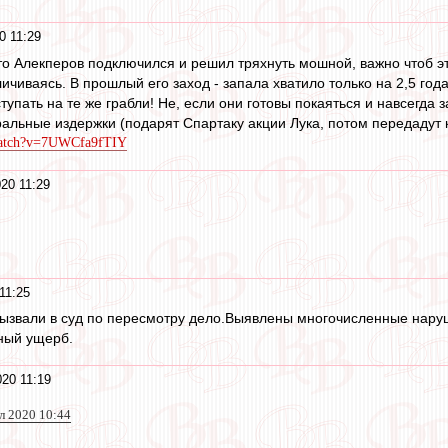
0 11:29
что Алекперов подключился и решил тряхнуть мошной, важно чтоб э
чиваясь. В прошлый его заход - запала хватило только на 2,5 года 
тупать на те же грабли! Не, если они готовы покаяться и навсегда
льные издержки (подарят Спартаку акции Лука, потом передадут к
watch?v=7UWCfa9fTIY
20 11:29
11:25
ызвали в суд по пересмотру дело.Выявлены многочисленные наруш
ный ущерб.
20 11:19
л 2020 10:44