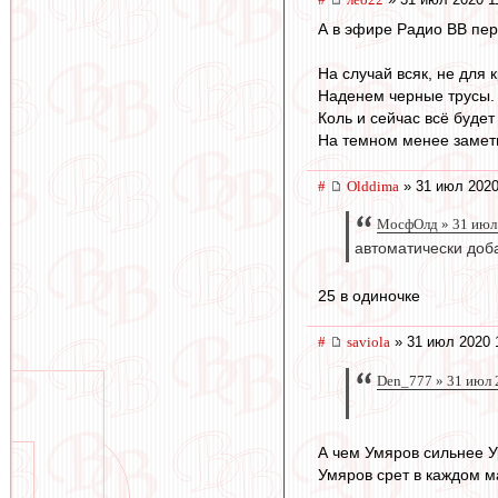
А в эфире Радио ВВ пер
На случай всяк, не для 
Наденем черные трусы.
Коль и сейчас всё будет
На темном менее замет
#
Olddima
» 31 июл 2020
МосфОлд » 31 июл
автоматически доба
25 в одиночке
#
saviola
» 31 июл 2020 
Den_777 » 31 июл 
А чем Умяров сильнее 
Умяров срет в каждом ма