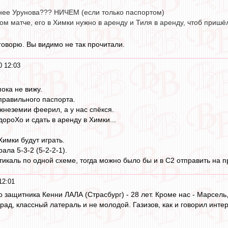
нее Урунова??? НИЧЕМ (если только паспортом)
ом матче, его в Химки нужно в аренду и Тиля в аренду, чтоб пришё
 говорю. Вы видимо не так прочитали.
0 12:03
ока не вижу.
правильного паспорта.
ижнеземии феерил, а у нас спёкся.
дороХо и сдать в аренду в Химки...
Химки будут играть.
ала 5-3-2 (5-2-2-1).
тикаль по одной схеме, тогда можно было бы и в С2 отправить на п
12:01
 защитника Кенни ЛАЛА (Страсбург) - 28 лет. Кроме нас - Марсель,
рад, классный латераль и не молодой. Газизов, как и говорил инте