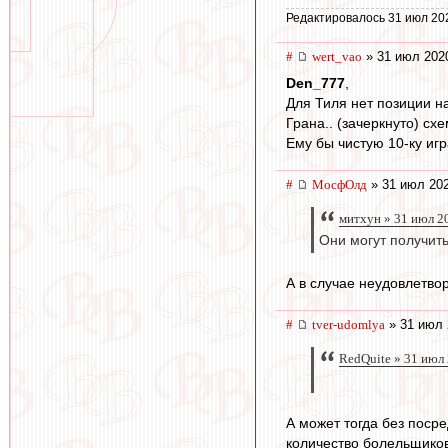
Редактировалось 31 июл 20
#
wert_vao
» 31 июл 2020
Den_777
,
Для Тиля нет позиции н
Грана.. (зачеркнуто) сх
Ему бы чистую 10-ку игра
#
МосфОлд
» 31 июл 202
митхун » 31 июл 2
Они могут получит
А в случае неудовлетво
#
tver-udomlya
» 31 июл 
RedQuite » 31 июл
А может тогда без поср
количество болельщиков