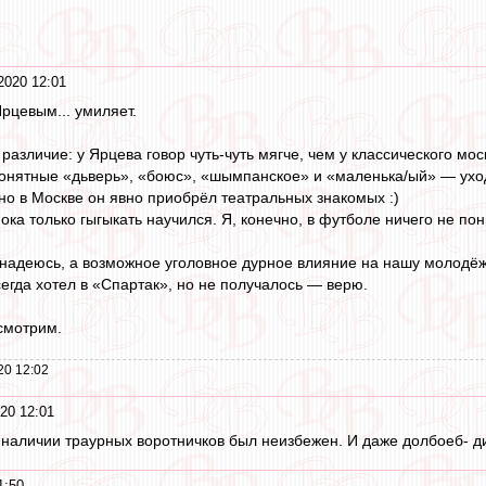
2020 12:01
рцевым... умиляет.
различие: у Ярцева говор чуть-чуть мягче, чем у классического мос
онятные «дьверь», «боюс», «шымпанское» и «маленька/ый» — уходя
 но в Москве он явно приобрёл театральных знакомых :)
ока только гыгыкать научился. Я, конечно, в футболе ничего не п
надеюсь, а возможное уголовное дурное влияние на нашу молодёж
всегда хотел в «Спартак», но не получалось — верю.
смотрим.
20 12:02
20 12:01
 наличии траурных воротничков был неизбежен. И даже долбоеб- ди
1:50