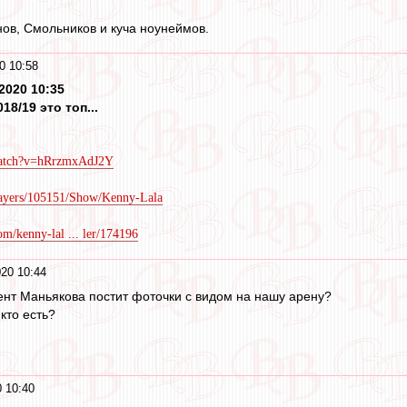
ов, Смольников и куча ноунеймов.
0 10:58
2020 10:35
18/19 это топ...
:
watch?v=hRrzmxAdJ2Y
layers/105151/Show/Kenny-Lala
om/kenny-lal ... ler/174196
20 10:44
иент Маньякова постит фоточки с видом на нашу арену?
кто есть?
 10:40