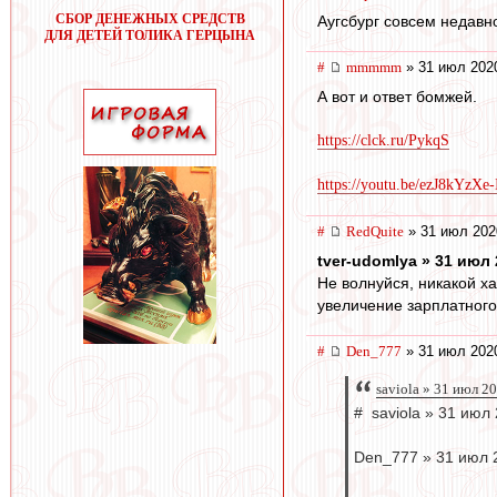
СБОР ДЕНЕЖНЫХ СРЕДСТВ
Аугсбург совсем недавн
ДЛЯ ДЕТЕЙ ТОЛИКА ГЕРЦЫНА
#
mmmmm
» 31 июл 202
А вот и ответ бомжей.
https://clck.ru/PykqS
https://youtu.be/ezJ8kYzXe-
#
RedQuite
» 31 июл 202
tver-udomlya » 31 июл 
Не волнуйся, никакой ха
увеличение зарплатного
#
Den_777
» 31 июл 202
saviola » 31 июл 2
# saviola » 31 июл
Den_777 » 31 июл 