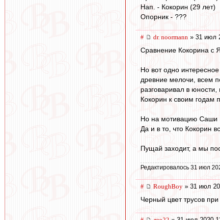
Нап. - Кокорин (29 лет)
Опорник - ???
#
dr. noormann
» 31 июл 
Сравнение Кокорина с Я
Но вот одно интересное 
древние мелочи, всем п
разговаривал в юности,
Кокорин к своим годам п
Но на мотивацию Саши 
Да и в то, что Кокорин 
Пущай заходит, а мы по
Редактировалось 31 июл 20
#
RoughBoy
» 31 июл 20
Черный цвет трусов при
#
лео22
» 31 июл 2020 1