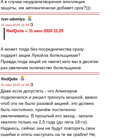
А в случае неудовлетворения апелляции
защиты, им автоматически добавят срок?)))
tver-udomlya
-
31 июл 2020 11:39
RedQuite » 31 июл 2020 11:29
А может тогда без посредничества:сразу
подарят акции Лукойла болельщикам?
Правда,тогда акций не хватит,зато мы в десятки
раз увеличим количество болельщиков.
RedQuite
-
31 июл 2020 11:29
Даже если допустить - что Алекперов
подключился и решил тряхнуть мошной, важно
чтоб это не было разовой акцией, это должно
быть постоянно, причём постепенно
увеличиваясь. В прошлый его заход - запала
хватило только на 2,5 года (до лета 18-го).
Надеюсь, сейчас они не будут повторять свои
ошибки и опять наступать на те же грабли! Не,