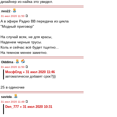
дизайнер из найка это увидел.
лео22
-
31 июл 2020 11:50
А в эфире Радио ВВ передача из цикла
"Модный приговор"
На случай всяк, не для красы,
Наденем черные трусы.
Коль и сейчас всё будет тщетно...
На темном менее заметно.
Olddima
-
31 июл 2020 11:50
МосфОлд » 31 июл 2020 11:46
автоматически добавят срок?)))
25 в одиночке
saviola
-
31 июл 2020 11:49
Den_777 » 31 июл 2020 10:31