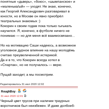
понятные «дьверь», «боюс», «шымпанское» и
«маленька/ый» — уходят. Не знаю, конечно,
как Георгий Александрович разговаривал в
юности, но в Москве он явно приобрёл
театральных знакомых :)
Кокорин к своим годам пока только гыгыкать
научился. Я, конечно, в футболе ничего не
понимаю — но для меня всё взаимосвязано...
Но на мотивацию Саши надеюсь, а возможное
уголовное дурное влияние на нашу молодёжь
считаю преувеличенной истерикой.
Да и в то, что Кокорин всегда хотел в
«Спартак», но не получалось — верю.
Пущай заходит, а мы посмотрим.
Редактировалось 31 июл 2020 12:02
RoughBoy
-
31 июл 2020 12:01
Черный цвет трусов при наличии траурных
воротничков был неизбежен. И даже долбоеб-