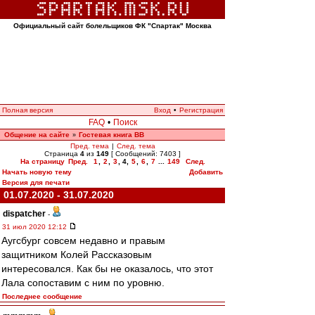
Официальный сайт болельщиков ФК "Спартак" Москва
Полная версия
Вход
•
Регистрация
FAQ
•
Поиск
Общение на сайте
Гостевая книга ВВ
»
Пред. тема
|
След. тема
Страница
4
из
149
[ Сообщений: 7403 ]
На страницу
Пред.
1
,
2
,
3
,
4
,
5
,
6
,
7
...
149
След.
Начать новую тему
Добавить
Версия для печати
01.07.2020 - 31.07.2020
dispatcher
-
31 июл 2020 12:12
Аугсбург совсем недавно и правым
защитником Колей Рассказовым
интересовался. Как бы не оказалось, что этот
Лала сопоставим с ним по уровню.
Последнее сообщение