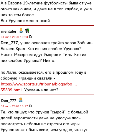
А в Европе 19-летние футболисты бывают уже
ого-го как о чем, и даже не в топ клубах, а уж в
них то тем более.
Вот Урунов именно такой.
mentufer
-
31 июл 2020 10:23
Den_777
, у нас основная тройка хавов Зобнин-
Бакаев-Крал. Кто из них слабее Урунова?
Никто. Резервом идут Умяров и Тиль. Кто из
них слабее Урунова? Никто.
по Лале. оказывается, его в прошлом году в
сборную Франции сватали -
https://www.sports.ru/tribuna/blogs/foo ...
55339.html
. Уровень или нет?
Den_777
-
31 июл 2020 10:17
Те, кто пишут, что Урунов "сырой", с большой
долей вероятности даже не удосужились
посмотреть небольшие отрезки его игры.
Урунов может быть всем, чем угодно, что тут