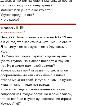
Друзья, а что там за клиент Маньякова постит
фоточки с видом на нашу арену?
Фомин? Или у него ещё кто есть?
Урунов вроде не его?
Кто в курсе?
mentufer
-
31 июл 2020 10:40
Den_777
, Тиль появился в основе АЗ в 19 лет,
а в 21 год стал капитаном. Это именно ого-го.
Я не вижу, чем это хуже, чем с Уруновым в
Уфе.
По Умярову скорее паритет - где-то лучше он,
где-то Урунов. Но Умяров паспорт, а Урунов
нет. Ну и зачем нам такой размен?
Урунов может прийти разве что шестым как
оборонительный хав - но именно в плане
отбора мяча он слаб. И тут оно нам не нужно.
Куда ни кинь - нигде нет выгоды
Хотя если Тедеско хочет именно его - тут
вопросов нет, пущай берут. Но я сомневаюсь,
что он вообще в курсе существования игрока
Урунова)))))))