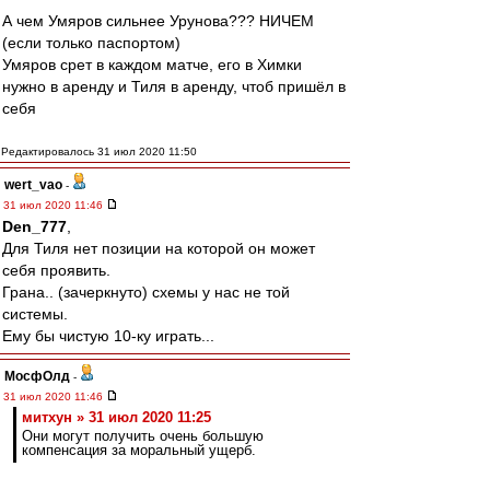
А чем Умяров сильнее Урунова??? НИЧЕМ
(если только паспортом)
Умяров срет в каждом матче, его в Химки
нужно в аренду и Тиля в аренду, чтоб пришёл в
себя
Редактировалось 31 июл 2020 11:50
wert_vao
-
31 июл 2020 11:46
Den_777
,
Для Тиля нет позиции на которой он может
себя проявить.
Грана.. (зачеркнуто) схемы у нас не той
системы.
Ему бы чистую 10-ку играть...
МосфОлд
-
31 июл 2020 11:46
митхун » 31 июл 2020 11:25
Они могут получить очень большую
компенсация за моральный ущерб.