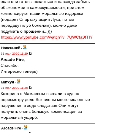
если они готовы покаяться и навсегда забыть
об экономии и самоокупаемости, при этом
компенсируют наши моральные издержки
(подарят Спартаку акции Лука, потом
передадут клуб болелам), можно даже
подумать о прощении...)))
https://www.youtube.com/watch?v=7UWCfa9fTIY
Новенький
-
31 июл 2020 11:29
Arcade Fire
,
Спасибо.
Интересно теперь)
митхун
-
31 июл 2020 11:25
Кокорина с Мамаевым вызвали в суд по
пересмотру дело.Выявлены многочисленные
нарушения в ходе следствия.Они могут
получить очень большую компенсация за
моральный ущерб.
Arcade Fire
-