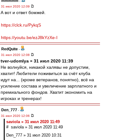
mmmmm
-
31 июл 2020 12:09
А вот и ответ бомжей.
https://clck.ru/PykqS
https://youtu.be/ezJ8kYzXe-I
RedQuite
-
31 июл 2020 12:08
tver-udomlya » 31 июл 2020 11:39
Не волнуйся, никакой халявы не допустим,
хватит! Любители поживиться за счёт клуба
идут на... (кроме ветеранов, понятно), всё на
усиление состава и увеличение зарплатного и
премиального фондов. Хватит экономить на
игроках и тренерах!
Den_777
-
31 июл 2020 12:06
saviola » 31 июл 2020 11:49
# saviola » 31 июл 2020 11:49
Den_777 » 31 июл 2020 10:31