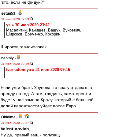
"кто, если не фидун?"
setun53
-
31 июл 2020 09:33
ys » 30 июл 2020 23:42
Масалитин, Канищев, Ващук, Вукоевич,
Широков, Еременко, Кокорин
Широков гавночеловек
naivniy
-
31 июл 2020 09:29
tver-udomlya » 31 июл 2020 09:16
Если уж и брать Урунова, то сразу отдавать в
аренду на год. А там, глядишь, заматереет и
будет у нас замена Кралу, который с большой
долей вероятности уйдет после Евро
Olddima
-
31 июл 2020 09:27
Valentinovich
,
Ну да, правый защ - полузащ