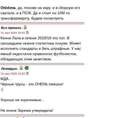
Olddima
, да, похоже на икру. и в сборную его
сватали, и в ПСЖ. Да и стоит он 10М по
трансфермаркту. Будем посмотреть
Все пропало
-
31 июл 2020 10:35
Кенни Лала в сезоне 2018/19 это топ. В
прошедшем сезоне статистика похуже. Может
исполнять стандарты и бить штрафные. У нас
явный недостаток правоногих футболистов,
обладающих этим качеством.
Леонидыч
-
31 июл 2020 10:32
МДА...
Чёрные трусы - это ОЧЕНЬ смешно!
:(
Хорошо не коричневые...
Не иначе Зарема утверждала!