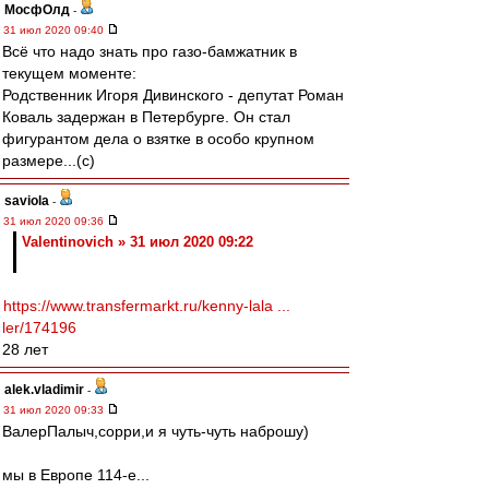
МосфОлд
-
31 июл 2020 09:40
Всё что надо знать про газо-бамжатник в
текущем моменте:
Родственник Игоря Дивинского - депутат Роман
Коваль задержан в Петербурге. Он стал
фигурантом дела о взятке в особо крупном
размере...(с)
saviola
-
31 июл 2020 09:36
Valentinovich » 31 июл 2020 09:22
https://www.transfermarkt.ru/kenny-lala ...
ler/174196
28 лет
alek.vladimir
-
31 июл 2020 09:33
ВалерПалыч,сорри,и я чуть-чуть наброшу)
мы в Европе 114-е...