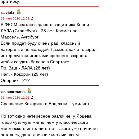
притирку.
saviola
-
31 июл 2020 12:01
В ФКСМ сватают правого защитника Кенни
ЛАЛА (Страсбург) - 28 лет. Кроме нас -
Марсель, Аугсбург
Если придёт буду очень рад, классный
латераль и не молодой. Газизов, как и говорил
интересуется игроками среднего возраста,
чтобы создать баланс в Спартаке
Пр. Защ - ЛАЛА (28 лет)
Нап. - Кокорин (29 лет)
Опорник - ???
dr. noormann
-
31 июл 2020 12:01
Сравнение Кокорина с Ярцевым... умиляет.
Но вот одно интересное различие: у Ярцева
говор чуть-чуть мягче, чем у классического
московского интеллигента. Такого уже почти не
осталось, даже древние мелочи, всем