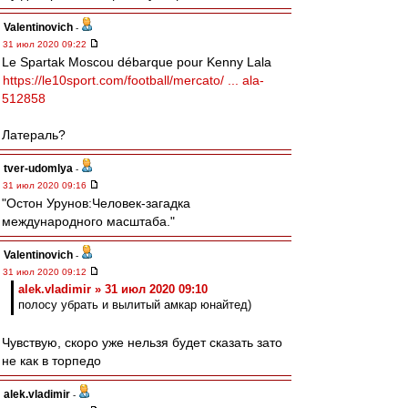
Valentinovich
-
31 июл 2020 09:22
Le Spartak Moscou débarque pour Kenny Lala
https://le10sport.com/football/mercato/ ... ala-
512858
Латераль?
tver-udomlya
-
31 июл 2020 09:16
"Остон Урунов:Человек-загадка
международного масштаба."
Valentinovich
-
31 июл 2020 09:12
alek.vladimir » 31 июл 2020 09:10
полосу убрать и вылитый амкар юнайтед)
Чувствую, скоро уже нельзя будет сказать зато
не как в торпедо
alek.vladimir
-