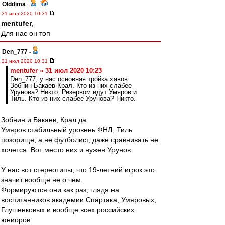
Olddima
-
31 июл 2020 10:31
mentufer
,
Для нас он топ
Den_777
-
31 июл 2020 10:31
mentufer » 31 июл 2020 10:23
Den_777, у нас основная тройка хавов
Зобнин-Бакаев-Крал. Кто из них слабее
Урунова? Никто. Резервом идут Умяров и
Тиль. Кто из них слабее Урунова? Никто.
Зобнин и Бакаев, Крал да.
Умяров стабильный уровень ФНЛ, Тиль
позорище, а не футболист, даже сравнивать не
хочется. Вот место них и нужен Урунов.
У нас вот стереотипы, что 19-летний игрок это
значит вообще не о чем.
Формируются они как раз, глядя на
воспитанников академии Спартака, Умяровых,
Глушенковых и вообще всех российских
юниоров.