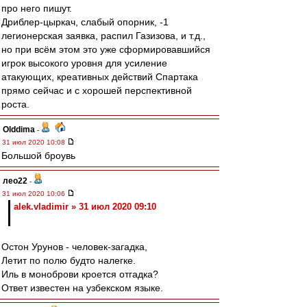
про него пишут.
Дриблер-цыркач, слабый опорник, -1
легионерская заявка, распил Газизова, и т.д.,
но при всём этом это уже сформировавшийся
игрок высокого уровня для усиление
атакующих, креативных действий Спартака
прямо сейчас и с хорошей перспективной
роста.
Olddima
-
31 июл 2020 10:08
Большой броувь
лео22
-
31 июл 2020 10:06
alek.vladimir » 31 июл 2020 09:10
Остон Урунов - человек-загадка,
Летит по полю будто налегке.
Иль в моноброви кроется отгадка?
Ответ известен на узбекском языке.