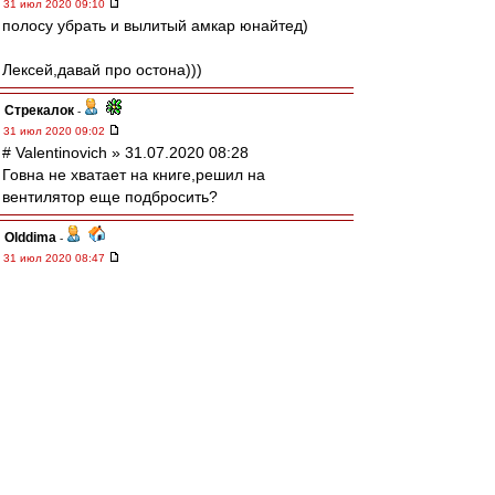
31 июл 2020 09:10
полосу убрать и вылитый амкар юнайтед)
Лексей,давай про остона)))
Стрекалок
-
31 июл 2020 09:02
# Valentinovich » 31.07.2020 08:28
Говна не хватает на книге,решил на
вентилятор еще подбросить?
Olddima
-
31 июл 2020 08:47
Egor
,
Кросовки за 10 к евро это не большая цена за
обувь для его дохода.
Nike Air Force One в районе 3,5 млн и
покупают.
От дохода и расход
Los
-
31 июл 2020 08:40
Глеба Управленца с ДР! Здоровья и всего . .)