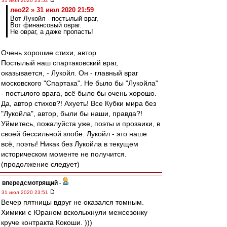
31 июл 2020 23:52
лео22 » 31 июл 2020 21:59
Вот Лукойл - постылый враг,
Вот финансовый овраг.
Не овраг, а даже пропасть!
Очень хорошие стихи, автор.
Постылый наш спартаковский враг,
оказывается, - Лукойл. Он - главный враг
московского "Спартака". Не было бы "Лукойла"
- постылого врага, всё было бы очень хорошо.
Да, автор стихов?! Ахуеть! Все Кубки мира без
"Лукойла", автор, были бы наши, правда?!
Уймитесь, пожалуйста уже, поэты и прозаики, в
своей бессильной злобе. Лукойл - это наше
всё, поэты! Никак без Лукойла в текущем
историческом моменте не получится.
(продолжение следует)
впередсмотрящий
-
31 июл 2020 23:51
Вечер пятницы вдруг не оказался томным.
Химики с Юраном всколыхнули межсезонку
круче контракта Кокоши. )))