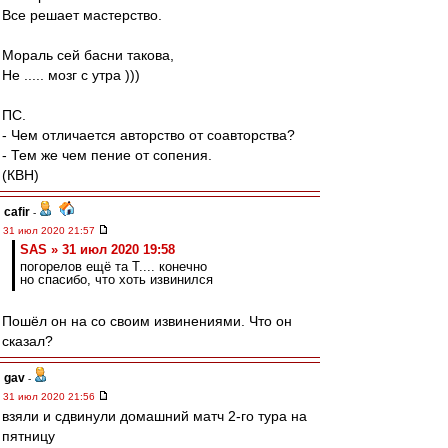
Все решает мастерство.
Мораль сей басни такова,
Не ..... мозг с утра )))
ПС.
- Чем отличается авторство от соавторства?
- Тем же чем пение от сопения.
(КВН)
cafir
-
31 июл 2020 21:57
SAS » 31 июл 2020 19:58
погорелов ещё та Т.... конечно
но спасибо, что хоть извинился
Пошёл он на со своим извинениями. Что он
сказал?
gav
-
31 июл 2020 21:56
взяли и сдвинули домашний матч 2-го тура на
пятницу