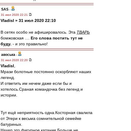
SAS
-
31 июл 2020 22:21
Vladisl » 31 июл 2020 22:10
В сетях особо не афишировалось. Эта
ТВАРЬ
бомжовская ....
Его слова постить тут не
буду.
- и это правильно!
авоська
-
31 июл 2020 22:20
Vladisl
,
Мрази болотные постоянно оскорбляют наших
легенд.
И ответить им нечем даже если бы и
хотелось.Сраная командочка без легенд и
истории.
Тут ещё неприятность одна.Косторная свалила
от Этери к весьма сомнительной семейке
батуриных.
Нахер это фигурное катание.Больше не