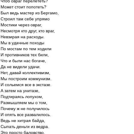
Чтоб овраг перелететь?
Может стоит попотеть?
Был ведь мастер из Бергамо,
Строил там себе упрямо
Мостики через овраг,
Несмотря кто друг, кто враг,
Невзирая на расходы.
Мы в удачные походы
По мостам по тем ходили
И противников тех били,
Что и были нас богаче,
Да не видели удачи.
Нет, давай коллективизм,
Мы построим коммунизм.
И сольемся все в экстазе.
А затем на унитазе,
Подтираясь лопухом,
Размышляем мы о том,
Почему ж не получилось
И опять все развалилось.
Ведь не хитрая байда,
Сыпать деньги из ведра.
Это просто баловство.