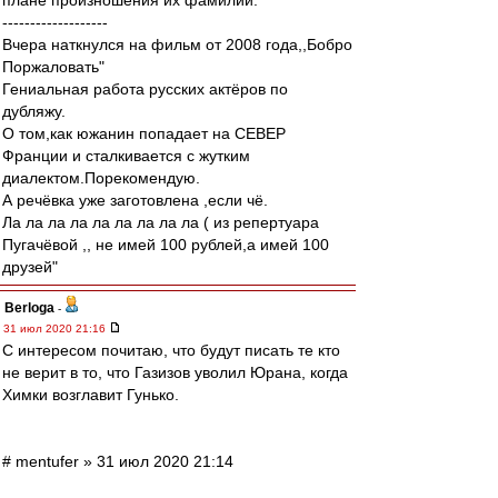
плане произношения их фамилий.
-------------------
Вчера наткнулся на фильм от 2008 года,,Бобро
Поржаловать"
Гениальная работа русских актёров по
дубляжу.
О том,как южанин попадает на СЕВЕР
Франции и сталкивается с жутким
диалектом.Порекомендую.
А речёвка уже заготовлена ,если чё.
Ла ла ла ла ла ла ла ла ла ( из репертуара
Пугачёвой ,, не имей 100 рублей,а имей 100
друзей"
Berloga
-
31 июл 2020 21:16
С интересом почитаю, что будут писать те кто
не верит в то, что Газизов уволил Юрана, когда
Химки возглавит Гунько.
# mentufer » 31 июл 2020 21:14