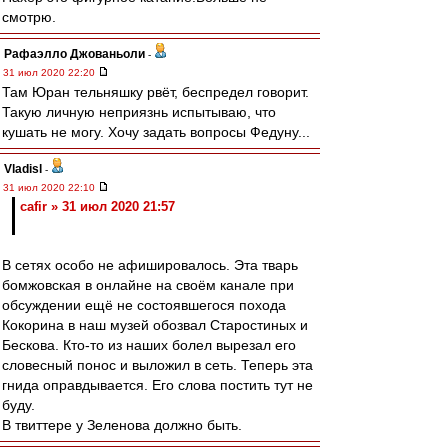
смотрю.
Рафаэлло Джованьоли
-
31 июл 2020 22:20
Там Юран тельняшку рвёт, беспредел говорит.
Такую личную неприязнь испытываю, что
кушать не могу. Хочу задать вопросы Федуну...
Vladisl
-
31 июл 2020 22:10
cafir » 31 июл 2020 21:57
В сетях особо не афишировалось. Эта тварь
бомжовская в онлайне на своём канале при
обсуждении ещё не состоявшегося похода
Кокорина в наш музей обозвал Старостиных и
Бескова. Кто-то из наших болел вырезал его
словесный понос и выложил в сеть. Теперь эта
гнида оправдывается. Его слова постить тут не
буду.
В твиттере у Зеленова должно быть.