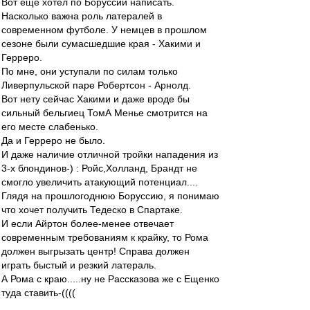
Вот еще хотел по Боруссии написать.
Насколько важна роль латералей в
современном футболе. У немцев в прошлом
сезоне были сумасшедшие края - Хакими и
Герреро.
По мне, они уступали по силам только
Ливерпульской паре Робертсон - Арнолд.
Вот нету сейчас Хакими и даже вроде бы
сильный бельгиец ТомА Менье смотрится на
его месте слабенько.
Да и Герреро не было.
И даже наличие отличной тройки нападения из
3-х блондинов-) : Ройс,Холланд, Брандт не
смогло увеличить атакующий потенциал....
Глядя на прошлогоднюю Боруссию, я понимаю
что хочет получить Тедеско в Спартаке.
И если Айртон более-менее отвечает
современным требованиям к крайку, то Рома
должен выгрызать центр! Справа должен
играть быстый и резкий латераль.
А Рома с краю.....ну не Рассказова же с Ещенко
туда ставить-((((