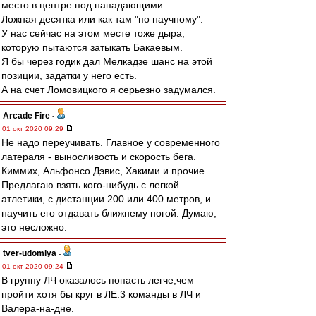
место в центре под нападающими.
Ложная десятка или как там "по научному".
У нас сейчас на этом месте тоже дыра,
которую пытаются затыкать Бакаевым.
Я бы через годик дал Мелкадзе шанс на этой
позиции, задатки у него есть.
А на счет Ломовицкого я серьезно задумался.
Arcade Fire
-
01 окт 2020 09:29
Не надо переучивать. Главное у современного
латераля - выносливость и скорость бега.
Киммих, Альфонсо Дэвис, Хакими и прочие.
Предлагаю взять кого-нибудь с легкой
атлетики, с дистанции 200 или 400 метров, и
научить его отдавать ближнему ногой. Думаю,
это несложно.
tver-udomlya
-
01 окт 2020 09:24
В группу ЛЧ оказалось попасть легче,чем
пройти хотя бы круг в ЛЕ.3 команды в ЛЧ и
Валера-на-дне.