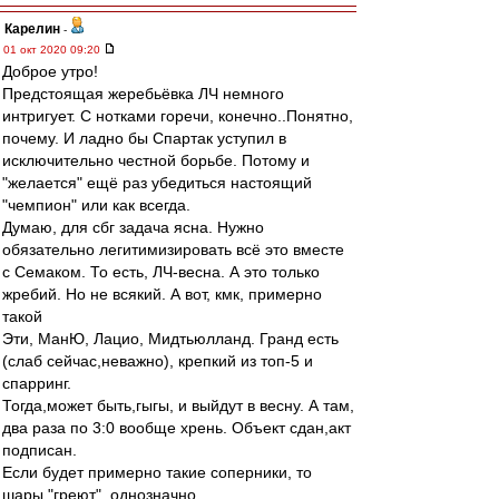
Карелин
-
01 окт 2020 09:20
Доброе утро!
Предстоящая жеребьёвка ЛЧ немного
интригует. С нотками горечи, конечно..Понятно,
почему. И ладно бы Спартак уступил в
исключительно честной борьбе. Потому и
"желается" ещё раз убедиться настоящий
"чемпион" или как всегда.
Думаю, для сбг задача ясна. Нужно
обязательно легитимизировать всё это вместе
с Семаком. То есть, ЛЧ-весна. А это только
жребий. Но не всякий. А вот, кмк, примерно
такой
Эти, МанЮ, Лацио, Мидтьюлланд. Гранд есть
(слаб сейчас,неважно), крепкий из топ-5 и
спарринг.
Тогда,может быть,гыгы, и выйдут в весну. А там,
два раза по 3:0 вообще хрень. Объект сдан,акт
подписан.
Если будет примерно такие соперники, то
шары "греют", однозначно