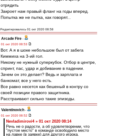
отрядить
Закроет нам правый фланг на годы вперед.
Попытка же не пытка, как говорят...
Редактировалось 01 окт 2020 08:58
Arcade Fire
-
01 окт 2020 08:53
Вот. А я в шоке небольшом был от забега
Киммиха на 3-ий гол.
Никому не нужный суперкубок. Отбор в центре,
спринт, пас, удар и добивание в падении.
Зачем он это делает? Ведь и зарплата и
банкомат, все у него есть.
Все равно несется как бешеный в контру со
своей позиции правого защитника.
Расстраивают сильно такие эпизоды.
Valentinovich
-
01 окт 2020 08:52
Nevladimirovi4 » 01 окт 2020 08:14
Речь не о радости, а об удовлетворении, что
"пустое место" в команде освободило место
на лавке (в заявке) для другого игрока.