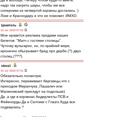
Да и вообще, Питеру чтобы куда-то выйти,
надо так нагреть шары, чтобы им все
соперники из четвертой корзины достались :)
Локе и Краснодару и это не поможет, ИМХО.
Ценитель
-
01 окт 2020 07:52
Мне нравится реклама продажи наших
билетов: "Матч с гостями столицы".
Чуточку вульгарно, но, по крайней мере,
иронично обыгрывает бред про дерби (?) двух
столиц (???).
slava1
-
01 окт 2020 07:51
Обязательно посмотрю.
Интересно, переживают бергамцы,что с
приходом Миранчука ,Пашалич или
Малиновский присядут на подольше)
Да ,а где в корзинах Андерлехты ПСВ и
Фейенорды.Да и Селтики с Глазго.Куда все
подевались ?