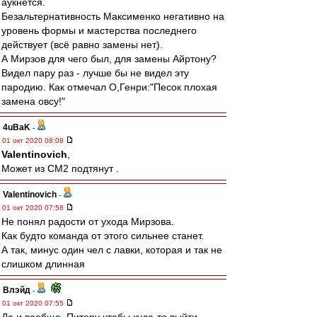
аукнется.
Безальтернативность Максименко негативно на
уровень формы и мастерства последнего
действует (всё равно замены нет).
А Мирзов для чего был, для замены Айртону?
Видел пару раз - лучше бы не видел эту
пародию. Как отмечал О,Генри:"Песок плохая
замена овсу!"
4uBaK
-
01 окт 2020 08:08
Valentinovich
,
Может из СМ2 подтянут .
Valentinovich
-
01 окт 2020 07:58
Не понял радости от ухода Мирзова.
Как будто команда от этого сильнее станет.
А так, минус один чел с лавки, которая и так не
слишком длинная
Влэйд
-
01 окт 2020 07:55