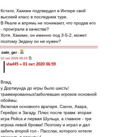
Кстати, Хакими подтвердил в Интере свой
высокий класс в последнем туре.
В Реале и впрямь не понимают, что продав его
- проиграли в качестве?
Хотя, Хакими, он именно под 3-5-2, может
поэтому Зидану он не нужен?
swin_ger
-
01 окт 2020 08:15
vlad45 » 01 окт 2020 06:59
Влад,
у Дортмунда до игры было шесть!
травмированных/заболевших игроков основной
обоймы.
Включая основного вратаря, Санчо, Азара,
Герейро и Загаду. Плюс после травм: вторая
игра Ройса и первая Шульца, а главное - три
игрока левой бровки! Поэтому и играл и дал
забить второй гол - Пасслак, которого хотели