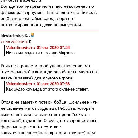
спихнуть в аренду :(
Вот где врачи-вредители плюс недотренер по
физике развернулись. В прошлой игре Витсель
ещё в первом тайме сдох, вчера его
нетравмированного даже не выпустили.
Nevladimirovi4
-
01 окт 2020 08:14
Valentinovich » 01 окт 2020 07:58
Не понял радости от ухода Мирзова.
Речь не о радости, а об удовлетворении, что
"пустое место" в команде освободило место на
лавке (в заявке) для другого игрока.
Valentinovich » 01 окт 2020 07:58
Как будто команда от этого сильнее станет.
Отряд не заметил потери бойца, ...сильнее или
не сильнее мы от сидельца Реброва, который
выполняет или не выполняет роль "климат-
контроля", судить не берусь, но уверен случись
форс-мажор - это (отсутствие
конкурентноспособного вратаря в заявке) нам