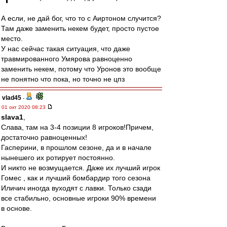
А если, не дай бог, что то с Аиртоном случится?
Там даже заменить некем будет, просто пустое
место.
У нас сейчас такая ситуация, что даже
травмированного Умярова равноценно
заменить некем, потому что Уронов это вообще
не понятно что пока, но точно не цпз
vlad45
-
01 окт 2020 08:23
slava1
,
Слава, там на 3-4 позиции 8 игроков!Причем,
достаточно равноценных!
Гасперини, в прошлом сезоне, да и в начале
нынешего их ротирует постоянно.
И никто не возмущается. Даже их лучший игрок
Гомес , как и лучший бомбардир того сезона
Иличич иногда вуходят с лавки. Только сзади
все стабильно, основные игроки 90% времени
в основе.