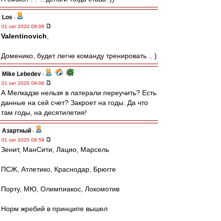
Los
-
01 окт 2020 09:08
Valentinovich
,
Доменико, будет легче команду тренировать .. )
Mike Lebedev
-
01 окт 2020 09:06
А Мелкадзе нельзя в латерали переучить? Есть
данные на сей счет? Закроет на годы. Да что
там годы, на десятилетия!
Азартный
-
01 окт 2020 08:59
Зенит, МанСити, Лацио, Марсель
ПСЖ, Атлетико, Краснодар, Брюгге
Порту, МЮ, Олимпиакос, Локомотив
Норм жребий в принципе вышел