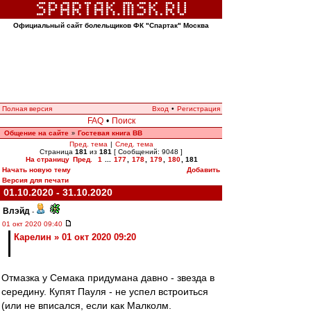
Официальный сайт болельщиков ФК "Спартак" Москва
Полная версия
Вход
•
Регистрация
FAQ
•
Поиск
Общение на сайте
Гостевая книга ВВ
»
Пред. тема
|
След. тема
Страница
181
из
181
[ Сообщений: 9048 ]
На страницу
Пред.
1
...
177
,
178
,
179
,
180
,
181
Начать новую тему
Добавить
Версия для печати
01.10.2020 - 31.10.2020
Влэйд
-
01 окт 2020 09:40
Карелин » 01 окт 2020 09:20
Отмазка у Семака придумана давно - звезда в
середину. Купят Пауля - не успел встроиться
(или не вписался, если как Малколм.