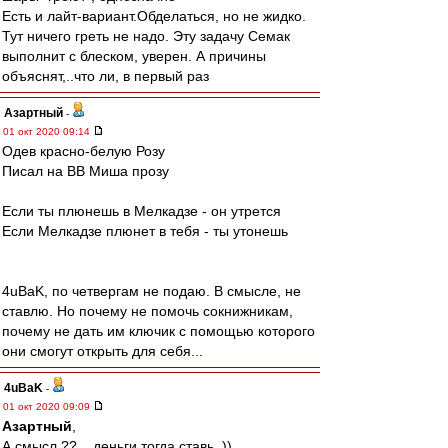
Есть и лайт-вариант.Обделаться, но не жидко.
Тут ничего греть не надо. Эту задачу Семак
выполнит с блеском, уверен. А причины
объяснят,..что ли, в первый раз
Азартный
-
01 окт 2020 09:14
Одев красно-белую Розу
Писал на ВВ Миша прозу
Если ты плюнешь в Мелкадзе - он утрется
Если Мелкадзе плюнет в тебя - ты утонешь
4uBaK, по четвергам не подаю. В смысле, не
ставлю. Но почему не помочь сокнижникам,
почему не дать им ключик с помощью которого
они смогут открыть для себя...
4uBaK
-
01 окт 2020 09:09
Азартный
,
А смысл ?? .. деньги тогда ставь. ))