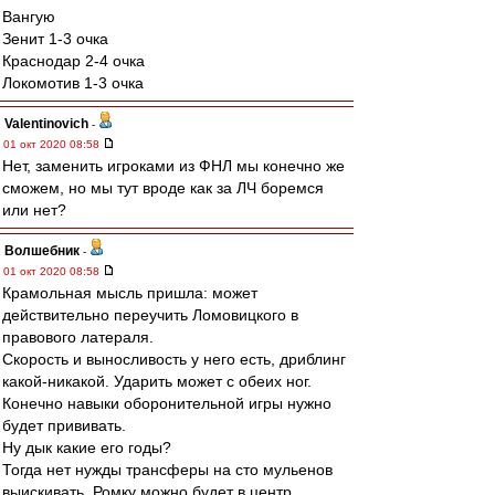
Вангую
Зенит 1-3 очка
Краснодар 2-4 очка
Локомотив 1-3 очка
Valentinovich
-
01 окт 2020 08:58
Нет, заменить игроками из ФНЛ мы конечно же
сможем, но мы тут вроде как за ЛЧ боремся
или нет?
Волшебник
-
01 окт 2020 08:58
Крамольная мысль пришла: может
действительно переучить Ломовицкого в
правового латераля.
Скорость и выносливость у него есть, дриблинг
какой-никакой. Ударить может с обеих ног.
Конечно навыки оборонительной игры нужно
будет прививать.
Ну дык какие его годы?
Тогда нет нужды трансферы на сто мульенов
выискивать. Ромку можно будет в центр