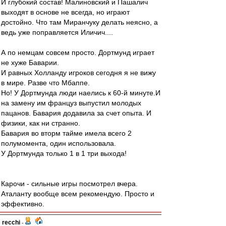
И глубокий состав! Малиновский и Пашалич
выходят в основе не всегда, но играют
достойно. Что там Миранчуку делать неясно, а
ведь уже поправляется Иличич....
А по немцам совсем просто. Дортмунд играет
не хуже Баварии.
И равных Холланду игроков сегодня я не вижу
в мире. Разве что Мбаппе.
Но! У Дортмунда люди наелись к 60-й минуте.И
на замену им француз выпустил молодых
пацанов. Бавария додавила за счет опыта. И
физики, как ни странно.
Бавария во вторм тайме имела всего 2
полумомента, один использовала.
У Дортмунда только 1 в 1 три выхода!
Карочи - сильные игры посмотрел вчера.
Аталанту вообще всем рекомендую. Просто и
эффективно.
recchi
-