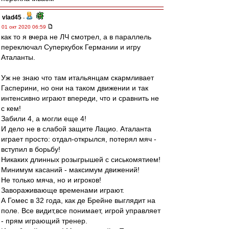
vlad45
-
01 окт 2020 06:59
как то я вчера не ЛЧ смотрел, а в параллель
переключал Суперкубок Германии и игру
Аталанты.
Уж не знаю что там итальянцам скармливает
Гасперини, но они на таком движении и так
интенсивно играют впереди, что и сравнить не
с кем!
Забили 4, а могли еще 4!
И дело не в слабой защите Лацио. Аталанта
играет просто: отдал-открылся, потерял мяч -
вступил в борьбу!
Никаких длинных розыгрышей с сиськомятием!
Минимум касаний - максимум движений!
Не только мяча, но и игроков!
Завораживающе временами играют.
А Гомес в 32 года, как де Брейне выглядит на
поле. Все видит,все понимает, игрой управляет
- прям играющий тренер.