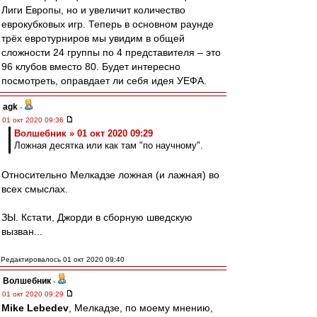
Лиги Европы, но и увеличит количество
еврокубковых игр. Теперь в основном раунде
трёх евротурниров мы увидим в общей
сложности 24 группы по 4 представителя – это
96 клубов вместо 80. Будет интересно
посмотреть, оправдает ли себя идея УЕФА.
agk
-
01 окт 2020 09:36
Волшебник » 01 окт 2020 09:29
Ложная десятка или как там "по научному".
Относительно Мелкадзе ложная (и лажная) во
всех смыслах.
ЗЫ. Кстати, Джорди в сборную шведскую
вызван...
Редактировалось 01 окт 2020 09:40
Волшебник
-
01 окт 2020 09:29
Mike Lebedev
, Мелкадзе, по моему мнению,