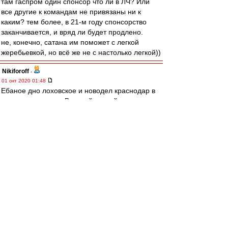
там гаспром один спонсор что ли в ЛЧ? Или
все другие к командам не привязаны ни к
каким? тем более, в 21-м году спонсорство
заканчивается, и вряд ли будет продлено.
не, конечно, сатана им поможет с легкой
жеребьевкой, но всё же не с настолько легкой))
Nikiforoff
-
01 окт 2020 01:48
Ебаное дно лоховское и новодел краснодар в
лиге чемпионов, а Великий, сытый и
довольный, что "как не торпедо", самый
титулованный клуб страны попадает в куефа
благодаря раскладам в кубке России(времен
Димы Аленичева с Егором и Ананко) . Да, я как
вот подумал о футболе, меня бомбануло. За
краснодар рад, молодцы.
Olddima
-
01 окт 2020 01:19
Да, да хочется видеть рожу чердака
Сложные щщи экспертов
И счёт Бомжи Аталанта 0-11