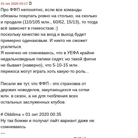
01 окт 2020 03:17
Про ФФП непонятно, если все команды
обязаны покупать ровно на столько, на сколько
и продали (110/105 млн., 60/62, 15/13), то тогда
всё зависнет в гомеостазе.:)
поскольку качество на вход и выход будет
примерно одинаковым. И никто не сможет
усилиться.
Я конечно не сомневаюсь, что в УЕФА крайне
недальновидные папики сидят, но такой фигни
не бывает (наверно), что 5-10-15 млн.
перекоса могут играть хоть какую-то роль...
Писали же тут, что ФФП - это страховка от
дерзких новоделов, закупающихся на сотки
млн. в сезон, а не для гнобления всех
остальных заслуженных клубов.
# Olddima » 01 окт 2020 00:35
Ну так бомжи и получат лайт вариант даже не
сомневаюсь
---