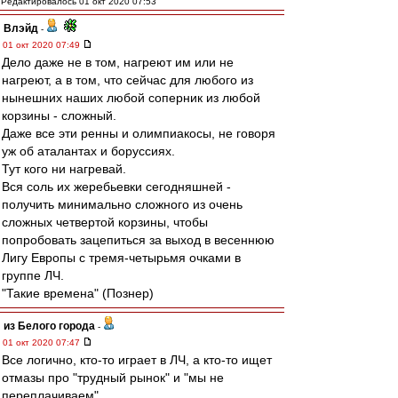
Редактировалось 01 окт 2020 07:53
Влэйд
-
01 окт 2020 07:49
Дело даже не в том, нагреют им или не
нагреют, а в том, что сейчас для любого из
нынешних наших любой соперник из любой
корзины - сложный.
Даже все эти ренны и олимпиакосы, не говоря
уж об аталантах и боруссиях.
Тут кого ни нагревай.
Вся соль их жеребьевки сегодняшней -
получить минимально сложного из очень
сложных четвертой корзины, чтобы
попробовать зацепиться за выход в весеннюю
Лигу Европы с тремя-четырьмя очками в
группе ЛЧ.
"Такие времена" (Познер)
из Белого города
-
01 окт 2020 07:47
Все логично, кто-то играет в ЛЧ, а кто-то ищет
отмазы про "трудный рынок" и "мы не
переплачиваем"