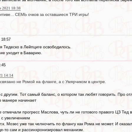
р 2021 18:38
итиве... СЕМЬ очков за оставшиеся ТРИ игры!
 18:57
я Тедеско в Лейпциге освободилось.
ие уходит в Баварию.
:45
21 14:14
связано не Ромой на фланге, а с Умярчиком в центре.
и с другим. Тот самый баланс, о котором так любят говорить. Про 
о манере начинает
се отмечали прогресс Маслова, чуть ли не готового правого ЦЗ Те
ы с увеличением
 т.к. Мозес уже так челночить по флангу как Рома не может. И оказа
где-то сам и рассинхронизировал механизм.