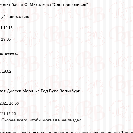
иходит басня С. Михалкова "Слон-живописец".
ру" - эпохально.
1 19:15
 19:06
налажена.
 19:02
дат. Джесси Марш из Ред Булл Зальцбург.
2021 18:58
021 17:25
 Скорее всего, чтобы молчал и не пиздел
в выписали за молчание, а после того как всплыла переписка Зар