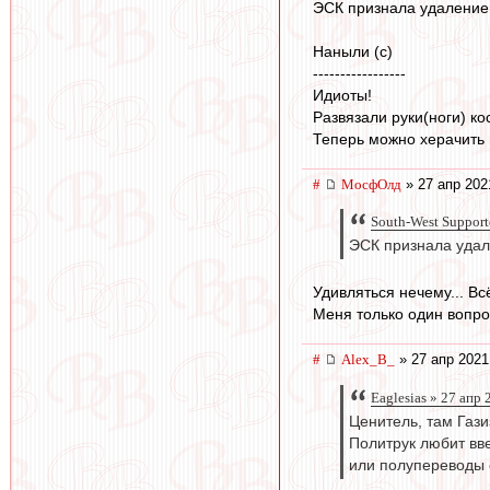
ЭСК признала удаление
Наныли (с)
-----------------
Идиоты!
Развязали руки(ноги) к
Теперь можно херачить 
#
МосфОлд
» 27 апр 202
South-West Support
ЭСК признала удал
Удивляться нечему... В
Меня только один вопрос
#
Alex_B_
» 27 апр 2021
Eaglesias » 27 апр
Ценитель, там Гази
Политрук любит вве
или полупереводы 