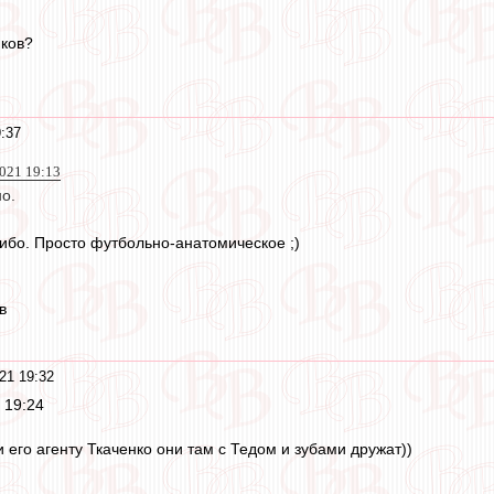
иков?
:37
2021 19:13
но.
либо. Просто футбольно-анатомическое ;)
в
21 19:32
 19:24
и его агенту Ткаченко они там с Тедом и зубами дружат))