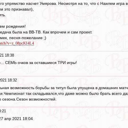
его упрямство насчет Умярова. Несмотря на то, что с Наилем игра
м это признавал),
ть.
нем рождения!
едача была на ВВ-ТВ. Как впрочем и сам проект.
мек, песня-пожелание ;)
watch?v=z_08pcKI4L4
21 18:38
... СЕМЬ очков за оставшиеся ТРИ игры!
2021 18:32
льная возможность борьбы за титул была упущена в домашних мат
.Чемпионат так складывался,что даже можно было брать всего даже
о сезона.Сезон возможностей.
8:21
27 апр 2021 18:04