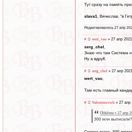
Тут сразу на память пр
slava1
, Вячеслав, "в Гет
Редактировалось 27 апр 202
#
wert_vao
» 27 апр 2021
serg_chel
,
Знаю что там Система 
Ну а вдруК.
#
serg_chel
» 27 апр 2021
wert_vao
,
Там есть главный канди
#
Valentinovich
» 27 апр 
Olddima » 27 апр 2
300 млн выписали?
Скорее всего, 300 лямо