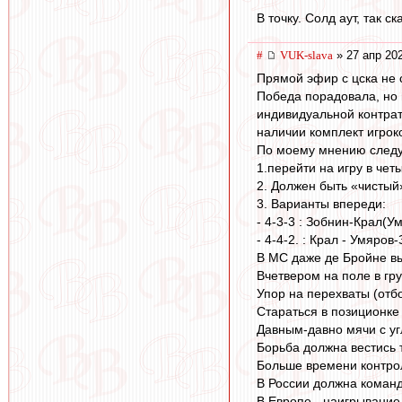
В точку. Солд аут, так ска
#
VUK-slava
» 27 апр 20
Прямой эфир с цска не 
Победа порадовала, но и
индивидуальной контрат
наличии комплект игроко
По моему мнению следу
1.перейти на игру в че
2. Должен быть «чистый
3. Варианты впереди:
- 4-3-3 : Зобнин-Крал(
- 4-4-2. : Крал - Умяро
В МС даже де Бройне вы
Вчетвером на поле в гру
Упор на перехваты (отбо
Стараться в позиционке
Давным-давно мячи с уг
Борьба должна вестись 
Больше времени контро
В России должна команду
В Европе - наигрывание