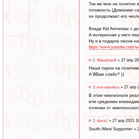
Так же мне не понятно 
готовность (Доменико са
он продолжает его чехли
Влада Kid Amnesiac с д
А интересная у него пер
Ну и в подарок песня-на
https://www.youtube.com/
#
Nikodimoff
» 27 апр 20
Наши парни на позитиве
А ВВам слабо? ))
#
tver-udomlya
» 27 апр 
В этом чемпионате реа
или средними командами
отличии от чемпионског
#
slava1
» 27 апр 2021 1
South-West Supporter » 