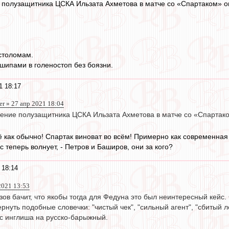
 полузащитника ЦСКА Ильзата Ахметова в матче со «Спартаком» 
остоломам.
шипами в голеностоп без боязни.
1 18:17
er » 27 апр 2021 18:04
ение полузащитника ЦСКА Ильзата Ахметова в матче со «Спарта
сё как обычно! Спартак виноват во всём! Примерно как современна
 теперь волнует, - Петров и Баширов, они за кого?
 18:14
 2021 13:53
зов бачит, что якобы тогда для Федуна это был неинтересный кейс.
рнуть подобные словечки: "чистый чек", "сильный агент", "сбитый ле
с инглиша на русско-барыжный.