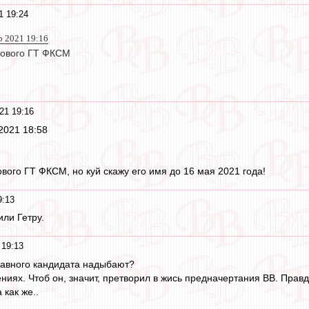
1 19:24
р 2021 19:16
нового ГТ ФКСМ
21 19:16
 2021 18:58
вого ГТ ФКСМ, но куй скажу его имя до 16 мая 2021 года!
9:13
или Гетру.
 19:13
главного кандидата надыбают?
ниях. Чтоб он, значит, претворил в жись предначертания ВВ. Правда
как же..