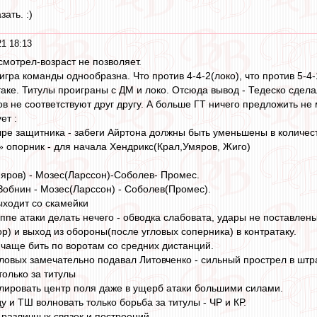
зать. :)
21 18:13
смотрел-возраст не позволяет.
гра команды однообразна. Что против 4-4-2(локо), что против 5-4-1(
аке. Титулы проиграны с ДМ и локо. Отсюда вывод - Тедеско сде
в не соответствуют друг другу. А больше ГТ ничего предложить не 
ет :
тыре защитника - забеги Айртона должны быть уменьшены в количес
» опорник - для начала Хендрикс(Крал,Умяров, Жиго)
Умяров) - Мозес(Ларссон)-Соболев- Промес.
в-Зобнин - Мозес(Ларссон) - Соболев(Промес).
ходит со скамейки
ппе атаки делать нечего - обводка слабовата, удары не поставлены,
р) и выход из обороны(после угловых соперника) в контратаку.
 чаще бить по воротам со средних дистанций.
ловых замечательно подавал Литовченко - сильный прострел в шт
только за титулы
лировать центр поля даже в ущерб атаки большими силами.
 и ТШ волновать только борьба за титулы - ЧР и КР.
 различных связок и построений.