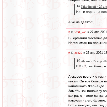
Nikodimoff » 27 ап
Наши парни на поз
А че не девять?
#
wert_vao
» 27 апр 2021
В Германии местечко дл
Нагельсман на повышен
#
лео22
» 27 апр 2021 18
Alekos » 27 апр 20
ИМХО, это больше 
А скорее всего и с тем 
писал. Он все больше п
напоминать Фернандо.
Заметь, как поначалу в
как раз от части связан
нагрузки на его фланге,
Вот и выходит, что Тед 