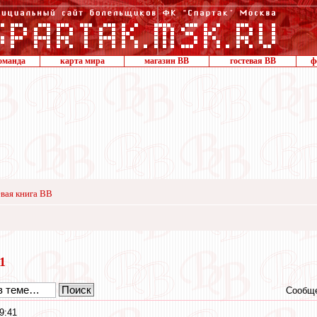
оманда
карта мира
магазин ВВ
гостевая ВВ
ф
вая книга ВВ
21
Сообще
9:41