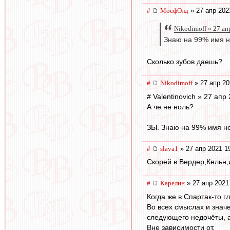
#
МосфОлд
» 27 апр 202
Nikodimoff » 27 ап
Знаю на 99% имя 
Сколько зубов даешь?
#
Nikodimoff
» 27 апр 20
# Valentinovich » 27 апр
А че не ноль?
ЗЫ. Знаю на 99% имя но
#
slava1
» 27 апр 2021 1
Скорей в Вердер,Кельн,
#
Карелин
» 27 апр 2021
Когда же в Спартак-то 
Во всех смыслах и значе
следующего недочёты, а 
Вне зависимости от.