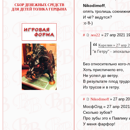
СБОР ДЕНЕЖНЫХ СРЕДСТВ
Nikodimoff
,
ДЛЯ ДЕТЕЙ ТОЛИКА ГЕРЦЫНА
опять тролишь сокнижн
И чё? ведутся?
:o 8-)
#
лео22
» 27 апр 2021 19
Карелин » 27 апр 
"в Гетру" - эпохаль
Без относительно кого-
Хоть приспичило его,
Не успел до ветру.
В результате плод трудо
Из трусов и в гетру.
#
Nikodimoff
» 27 апр 20
МосфОлд » 27 апр 2021
Сколько зубов?
Про зубы это к Павлику 
У меня фарфор!