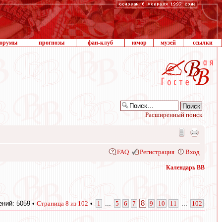
орумы
прогнозы
фан-клуб
юмор
музей
ссылки
Расширенный поиск
FAQ
Регистрация
Вход
Календарь ВВ
8
ний: 5059 •
Страница
8
из
102
•
1
...
5
6
7
9
10
11
...
102