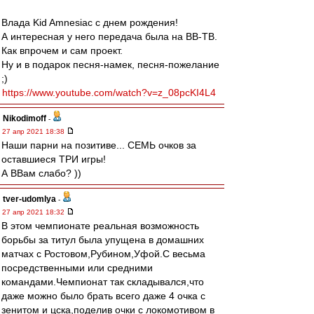
Влада Kid Amnesiac с днем рождения!
А интересная у него передача была на ВВ-ТВ.
Как впрочем и сам проект.
Ну и в подарок песня-намек, песня-пожелание
;)
https://www.youtube.com/watch?v=z_08pcKI4L4
Nikodimoff
-
27 апр 2021 18:38
Наши парни на позитиве... СЕМЬ очков за
оставшиеся ТРИ игры!
А ВВам слабо? ))
tver-udomlya
-
27 апр 2021 18:32
В этом чемпионате реальная возможность
борьбы за титул была упущена в домашних
матчах с Ростовом,Рубином,Уфой.С весьма
посредственными или средними
командами.Чемпионат так складывался,что
даже можно было брать всего даже 4 очка с
зенитом и цска,поделив очки с локомотивом в