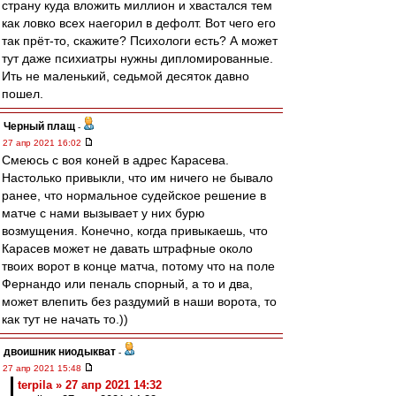
страну куда вложить миллион и хвастался тем
как ловко всех наегорил в дефолт. Вот чего его
так прёт-то, скажите? Психологи есть? А может
тут даже психиатры нужны дипломированные.
Ить не маленький, седьмой десяток давно
пошел.
Черный плащ
-
27 апр 2021 16:02
Смеюсь с воя коней в адрес Карасева.
Настолько привыкли, что им ничего не бывало
ранее, что нормальное судейское решение в
матче с нами вызывает у них бурю
возмущения. Конечно, когда привыкаешь, что
Карасев может не давать штрафные около
твоих ворот в конце матча, потому что на поле
Фернандо или пеналь спорный, а то и два,
может влепить без раздумий в наши ворота, то
как тут не начать то.))
двоишник ниодыкват
-
27 апр 2021 15:48
terpila » 27 апр 2021 14:32