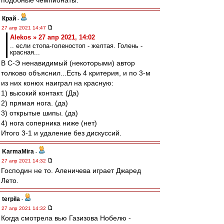
подобные чемпионаты.
Край
-
27 апр 2021 14:47
Alekos » 27 апр 2021, 14:02
.. если стопа-голеностоп - желтая. Голень -
красная...
В С-Э ненавидимый (некоторыми) автор
толково объяснил...Есть 4 критерия, и по 3-м
из них конюх наиграл на красную:
1) высокий контакт. (Да)
2) прямая нога. (да)
3) открытые шипы. (да)
4) нога соперника ниже (нет)
Итого 3-1 и удаление без дискуссий.
KarmaMira
-
27 апр 2021 14:32
Господин не то. Аленичева играет Джаред
Лето.
terpila
-
27 апр 2021 14:32
Когда смотрела вью Газизова Нобелю -