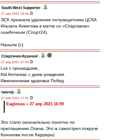
South-West Supporter
-
27 апр 2021 18:04
ЭСК признала удаление полузащитника ЦСКА
Ильзата Ахметова в матче со «Спартаком»
ошибочным (Спорт24).
Наныли (с)
Спартачек-Казачек!
-
27 апр 2021 17:40
Los с прошедшим..
Kid Amnesiac с днем рождения.
Именинникам здоровья Побед
naivniy
-
27 апр 2021 17:31
Eaglesias » 27 апр 2021 16:59
Это стало окончательно понятно по
приглашению Олича. Это ж самострел покруче
Кононова после Карреры)