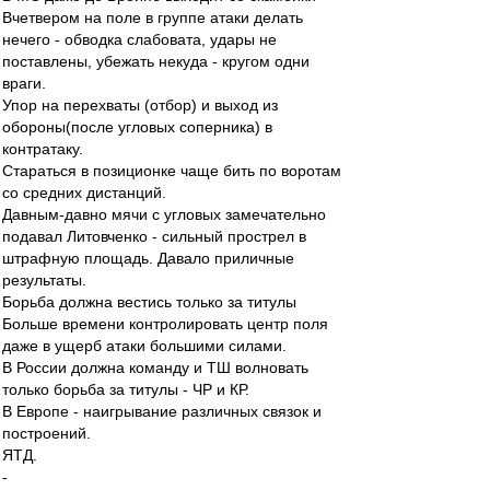
Вчетвером на поле в группе атаки делать
нечего - обводка слабовата, удары не
поставлены, убежать некуда - кругом одни
враги.
Упор на перехваты (отбор) и выход из
обороны(после угловых соперника) в
контратаку.
Стараться в позиционке чаще бить по воротам
со средних дистанций.
Давным-давно мячи с угловых замечательно
подавал Литовченко - сильный прострел в
штрафную площадь. Давало приличные
результаты.
Борьба должна вестись только за титулы
Больше времени контролировать центр поля
даже в ущерб атаки большими силами.
В России должна команду и ТШ волновать
только борьба за титулы - ЧР и КР.
В Европе - наигрывание различных связок и
построений.
ЯТД.
-