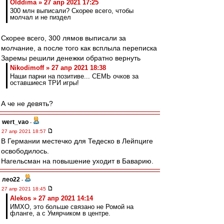
Olddima » 27 апр 2021 17:25
300 млн выписали? Скорее всего, чтобы
молчал и не пиздел
Скорее всего, 300 лямов выписали за
молчание, а после того как всплыла переписка
Заремы решили денежки обратно вернуть
Nikodimoff » 27 апр 2021 18:38
Наши парни на позитиве... СЕМЬ очков за
оставшиеся ТРИ игры!
А че не девять?
wert_vao
-
27 апр 2021 18:57
В Германии местечко для Тедеско в Лейпциге
освободилось.
Нагельсман на повышение уходит в Баварию.
лео22
-
27 апр 2021 18:45
Alekos » 27 апр 2021 14:14
ИМХО, это больше связано не Ромой на
фланге, а с Умярчиком в центре.