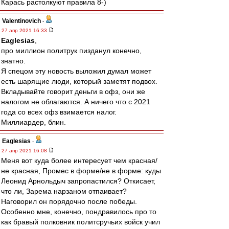
Карась растолкуют правила 8-)
Valentinovich
-
27 апр 2021 16:33
Eaglesias
,
про миллион политрук пизданул конечно,
знатно.
Я спецом эту новость выложил думал может
есть шарящие люди, который заметят подвох.
Вкладывайте говорит деньги в офз, они же
налогом не облагаются. А ничего что с 2021
года со всех офз взимается налог.
Миллиардер, блин.
Eaglesias
-
27 апр 2021 16:08
Меня вот куда более интересует чем красная/
не красная, Промес в форме/не в форме: куды
Леонид Арнольдыч запропастился? Откисает,
что ли, Зарема нарзаном отпаивает?
Наговорил он порядочно после победы.
Особенно мне, конечно, пондравилось про то
как бравый полковник политсручьих войск учил