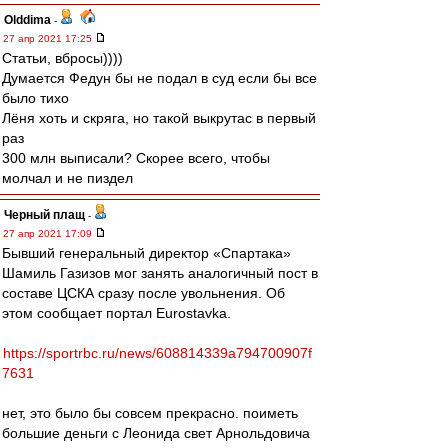
Olddima
-
27 апр 2021 17:25
Статьи, вбросы))))
Думается Федун бы не подал в суд если бы все
было тихо
Лёня хоть и скряга, но такой выкрутас в первый
раз
300 млн выписали? Скорее всего, чтобы
молчал и не пиздел
Черный плащ
-
27 апр 2021 17:09
Бывший генеральный директор «Спартака»
Шамиль Газизов мог занять аналогичный пост в
составе ЦСКА сразу после увольнения. Об
этом сообщает портал Eurostavka.
https://sportrbc.ru/news/608814339a794700907f
7631
нет, это было бы совсем прекрасно. поиметь
большие деньги с Леонида свет Арнольдовича