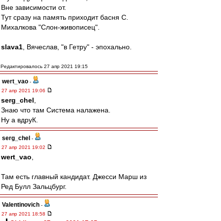
Вне зависимости от.
Тут сразу на память приходит басня С.
Михалкова "Слон-живописец".
slava1
, Вячеслав, "в Гетру" - эпохально.
Редактировалось 27 апр 2021 19:15
wert_vao
-
27 апр 2021 19:06
serg_chel
,
Знаю что там Система налажена.
Ну а вдруК.
serg_chel
-
27 апр 2021 19:02
wert_vao
,
Там есть главный кандидат. Джесси Марш из
Ред Булл Зальцбург.
Valentinovich
-
27 апр 2021 18:58