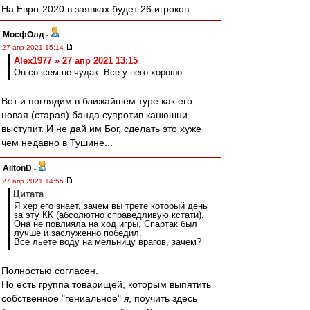
На Евро-2020 в заявках будет 26 игроков.
МосфОлд
-
27 апр 2021 15:14
Alex1977 » 27 апр 2021 13:15
Он совсем не чудак. Все у него хорошо.
Вот и поглядим в ближайшем туре как его
новая (старая) банда супротив канюшни
выступит. И не дай им Бог, сделать это хуже
чем недавно в Тушине...
AiltonD
-
27 апр 2021 14:55
Цитата
Я хер его знает, зачем вы трете который день
за эту КК (абсолютно справедливую кстати).
Она не повлияла на ход игры, Спартак был
лучше и заслуженно победил.
Все льете воду на мельницу врагов, зачем?
Полностью согласен.
Но есть группа товарищей, которым выпятить
собственное "гениальное"
я
, поучить здесь