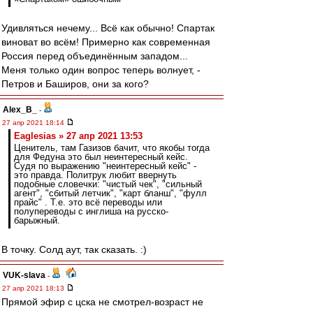
Удивляться нечему... Всё как обычно! Спартак
виноват во всём! Примерно как современная
Россия перед объединённым западом...
Меня только один вопрос теперь волнует, -
Петров и Баширов, они за кого?
Alex_B_
-
27 апр 2021 18:14
Eaglesias » 27 апр 2021 13:53
Ценитель, там Газизов бачит, что якобы тогда
для Федуна это был неинтересный кейс.
Судя по выражению "неинтересный кейс" -
это правда. Политрук любит ввернуть
подобные словечки: "чистый чек", "сильный
агент", "сбитый летчик", "карт бланш", "фулл
прайс" . Т.е. это всё переводы или
полупереводы с инглиша на русско-
барыжный.
В точку. Солд аут, так сказать. :)
VUK-slava
-
27 апр 2021 18:13
Прямой эфир с цска не смотрел-возраст не