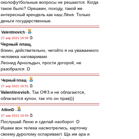
околофутбольные вопросы не решаются. Когда
такое было? Орешкин, походу, такой же
интересный крендель как наш Лёня. Только
деньги государственные.
Valentinovich
-
27 апр 2021 16:56
Черный плащ
,
блиин, действительно, чегойто я на уважаемого
человека наговариваю.
Леонид Арнольдыч, прости догорой, не
разобрался :D
Черный плащ
-
27 апр 2021 16:51
Valentinovich
, Так ОФЗ и не облагаются,
облагается купон, так что он прав)))
AiltonD
-
27 апр 2021 16:50
Послушай Леню и сделай наоборот :D
Ишаки вон телека насмотрелись, карточку
своему дуролому оспаривают. Ща им ара и