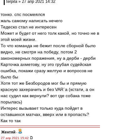
terpila » 27 апр 2021 14:32
тонко. спс посмеялся
жаль самому написать нечего
Тедеско стал не интересен
Может и будет от него толк какой, но точно не в
этой моей жизни.
То что команда не бежит после сборной было
видно, не смотря на победу, потом 2
закономерных поражения, ну а дерби - дерби
Карточка ахметову, ну это грубая судейская
ошибка, покажи сразу желтую и вопросов не
было бы
Хотя тот же Безбородов мог бы и прямую
красную захерачить и без VAR`а (кстати, а он
нас судил как вернули? вот где собака тоже
порылась)
Интерес вызывает только куда пойдет в
оставшихся матчах, вверх или в пропасть?
Как то так
Жентяй
-
27 апр 2021 15:42