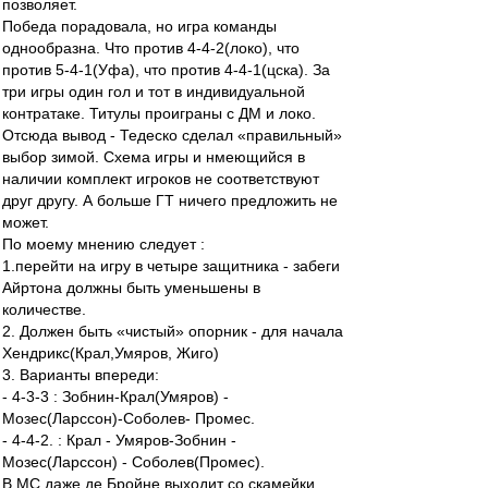
позволяет.
Победа порадовала, но игра команды
однообразна. Что против 4-4-2(локо), что
против 5-4-1(Уфа), что против 4-4-1(цска). За
три игры один гол и тот в индивидуальной
контратаке. Титулы проиграны с ДМ и локо.
Отсюда вывод - Тедеско сделал «правильный»
выбор зимой. Схема игры и нмеющийся в
наличии комплект игроков не соответствуют
друг другу. А больше ГТ ничего предложить не
может.
По моему мнению следует :
1.перейти на игру в четыре защитника - забеги
Айртона должны быть уменьшены в
количестве.
2. Должен быть «чистый» опорник - для начала
Хендрикс(Крал,Умяров, Жиго)
3. Варианты впереди:
- 4-3-3 : Зобнин-Крал(Умяров) -
Мозес(Ларссон)-Соболев- Промес.
- 4-4-2. : Крал - Умяров-Зобнин -
Мозес(Ларссон) - Соболев(Промес).
В МС даже де Бройне выходит со скамейки