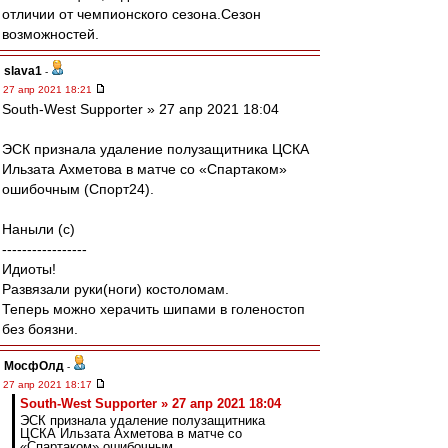
отличии от чемпионского сезона.Сезон
возможностей.
slava1
-
27 апр 2021 18:21
South-West Supporter » 27 апр 2021 18:04
ЭСК признала удаление полузащитника ЦСКА
Ильзата Ахметова в матче со «Спартаком»
ошибочным (Спорт24).
Наныли (с)
-----------------
Идиоты!
Развязали руки(ноги) костоломам.
Теперь можно херачить шипами в голеностоп
без боязни.
МосфОлд
-
27 апр 2021 18:17
South-West Supporter » 27 апр 2021 18:04
ЭСК признала удаление полузащитника
ЦСКА Ильзата Ахметова в матче со
«Спартаком» ошибочным