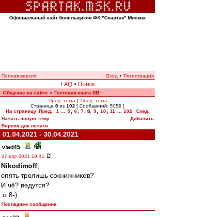
Официальный сайт болельщиков ФК "Спартак" Москва
Полная версия
Вход
•
Регистрация
FAQ
•
Поиск
Общение на сайте
Гостевая книга ВВ
»
Пред. тема
|
След. тема
Страница
8
из
102
[ Сообщений: 5059 ]
На страницу
Пред.
1
...
5
,
6
,
7
,
8
,
9
,
10
,
11
...
102
След.
Начать новую тему
Добавить
Версия для печати
01.04.2021 - 30.04.2021
vlad45
-
27 апр 2021 19:41
Nikodimoff
,
опять тролишь сокнижников?
И чё? ведутся?
:o 8-)
Последнее сообщение