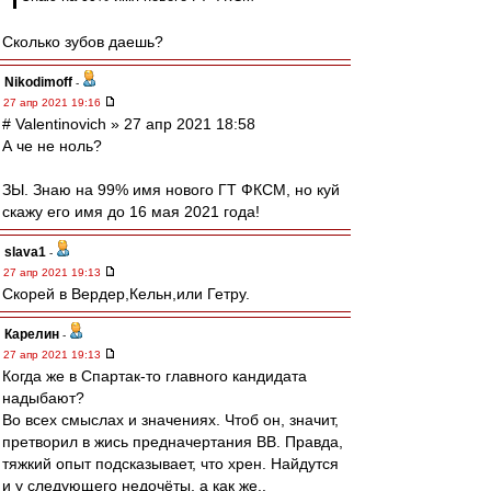
Сколько зубов даешь?
Nikodimoff
-
27 апр 2021 19:16
# Valentinovich » 27 апр 2021 18:58
А че не ноль?
ЗЫ. Знаю на 99% имя нового ГТ ФКСМ, но куй
скажу его имя до 16 мая 2021 года!
slava1
-
27 апр 2021 19:13
Скорей в Вердер,Кельн,или Гетру.
Карелин
-
27 апр 2021 19:13
Когда же в Спартак-то главного кандидата
надыбают?
Во всех смыслах и значениях. Чтоб он, значит,
претворил в жись предначертания ВВ. Правда,
тяжкий опыт подсказывает, что хрен. Найдутся
и у следующего недочёты, а как же..