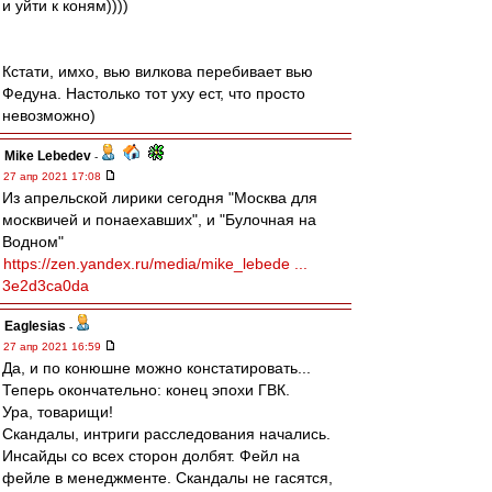
и уйти к коням))))
Кстати, имхо, вью вилкова перебивает вью
Федуна. Настолько тот уху ест, что просто
невозможно)
Mike Lebedev
-
27 апр 2021 17:08
Из апрельской лирики сегодня "Москва для
москвичей и понаехавших", и "Булочная на
Водном"
https://zen.yandex.ru/media/mike_lebede ...
3e2d3ca0da
Eaglesias
-
27 апр 2021 16:59
Да, и по конюшне можно констатировать...
Теперь окончательно: конец эпохи ГВК.
Ура, товарищи!
Скандалы, интриги расследования начались.
Инсайды со всех сторон долбят. Фейл на
фейле в менеджменте. Скандалы не гасятся,