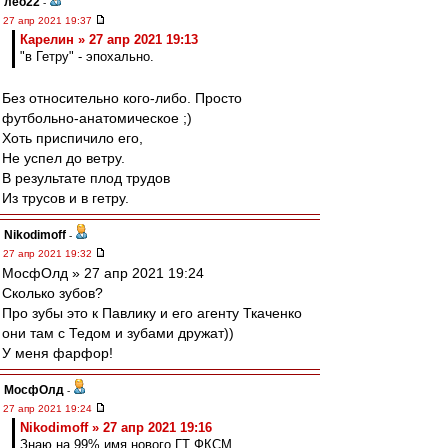
лео22
-
27 апр 2021 19:37
Карелин » 27 апр 2021 19:13
"в Гетру" - эпохально.
Без относительно кого-либо. Просто
футбольно-анатомическое ;)
Хоть приспичило его,
Не успел до ветру.
В результате плод трудов
Из трусов и в гетру.
Nikodimoff
-
27 апр 2021 19:32
МосфОлд » 27 апр 2021 19:24
Сколько зубов?
Про зубы это к Павлику и его агенту Ткаченко
они там с Тедом и зубами дружат))
У меня фарфор!
МосфОлд
-
27 апр 2021 19:24
Nikodimoff » 27 апр 2021 19:16
Знаю на 99% имя нового ГТ ФКСМ