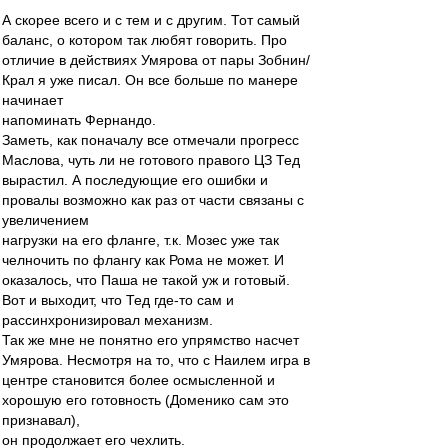
А скорее всего и с тем и с другим. Тот самый
баланс, о котором так любят говорить. Про
отличие в действиях Умярова от пары Зобнин/
Крал я уже писал. Он все больше по манере
начинает
напоминать Фернандо.
Заметь, как поначалу все отмечали прогресс
Маслова, чуть ли не готового правого ЦЗ Тед
вырастил. А последующие его ошибки и
провалы возможно как раз от части связаны с
увеличением
нагрузки на его фланге, т.к. Мозес уже так
челночить по флангу как Рома не может. И
оказалось, что Паша не такой уж и готовый.
Вот и выходит, что Тед где-то сам и
рассинхронизировал механизм.
Так же мне не понятно его упрямство насчет
Умярова. Несмотря на то, что с Наилем игра в
центре становится более осмысленной и
хорошую его готовность (Доменико сам это
признавал),
он продолжает его чехлить.