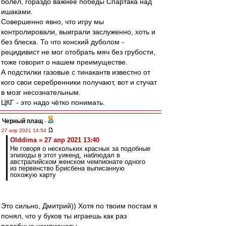
болел, гораздо важнее победы Спартака над
ишаками.
Совершенно явно, что игру мы
контролировали, выиграли заслуженно, хоть и
без блеска. То что конский дуболом -
рецидивист не мог отобрать мяч без грубости,
тоже говорит о нашем преимуществе.
А подстилки газовые с тинакантв известно от
кого свои серебренники получают, вот и стучат
в мозг несознательным.
ЦКГ - это надо чётко понимать.
Черный плащ
-
27 апр 2021 14:54
Olddima » 27 апр 2021 13:40
Не говоря о нескольких красных за подобные
эпизоды в этот уикенд, наблюдал в
австралийском женском чемпионате одного
из первенство Брисбена выписанную
похожую карту
Это сильно, Дмитрий)) Хотя по твоим постам я
понял, что у буков ты играешь как раз