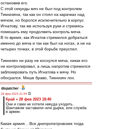
остановив его.
С этой секунды мяч не был под контролем
Тикнизяна, так как он стоял на карачках над
мячом, но боролся исключительно в корпус
Игнатову, так же используя руки и стремясь
помешать ему продолжить контроль мяча.
В то время, как Игнатов стремился добраться
именно до мяча и так как был на ногах, а не на
четырех точках, в этой борьбе преуспел.
Тикнизян ни разу не коснулся мяча, никак его
не контролировал, а лишь напротив стремился
заблокировать путь Игнатова к мячу. Но
обосрался. Мише браво, Тикнизян лох.
dispatcher
-
28 фев 2023 21:55
Край » 28 фев 2023 18:40
Они и сами не хотели никуда уходить..
Шантажом заставили--или дырка, или служба
в армии.
Какая армия... Все днепропетровские тогда