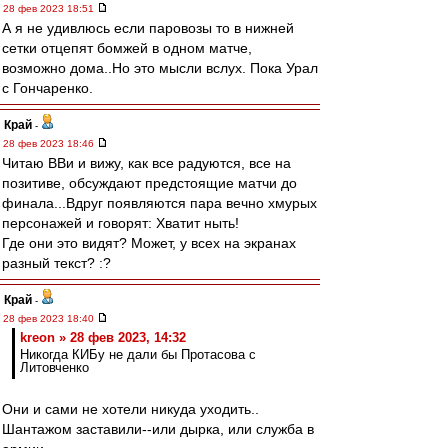
28 фев 2023 18:51
А я не удивлюсь если паровозы то в нижней
сетки отцепят бомжей в одном матче,
возможно дома..Но это мысли вслух. Пока Урал
с Гончаренко.
Край
-
28 фев 2023 18:46
Читаю ВВи и вижу, как все радуются, все на
позитиве, обсуждают предстоящие матчи до
финала...Вдруг появляются пара вечно хмурых
персонажей и говорят: Хватит ныть!
Где они это видят? Может, у всех на экранах
разный текст? :?
Край
-
28 фев 2023 18:40
kreon » 28 фев 2023, 14:32
Никогда КИБу не дали бы Протасова с
Литовченко
Они и сами не хотели никуда уходить..
Шантажом заставили--или дырка, или служба в