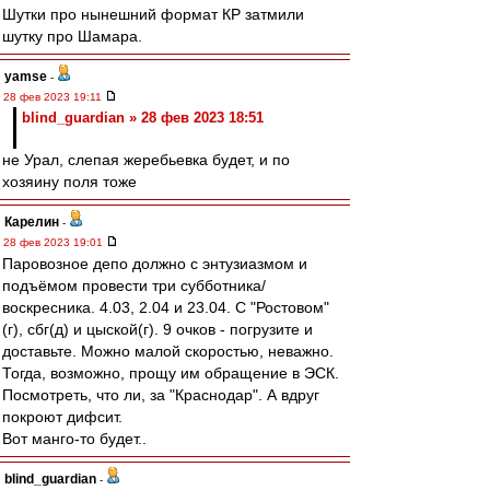
Шутки про нынешний формат КР затмили
шутку про Шамара.
yamse
-
28 фев 2023 19:11
blind_guardian » 28 фев 2023 18:51
не Урал, слепая жеребьевка будет, и по
хозяину поля тоже
Карелин
-
28 фев 2023 19:01
Паровозное депо должно с энтузиазмом и
подъёмом провести три субботника/
воскресника. 4.03, 2.04 и 23.04. С "Ростовом"
(г), сбг(д) и цыской(г). 9 очков - погрузите и
доставьте. Можно малой скоростью, неважно.
Тогда, возможно, прощу им обращение в ЭСК.
Посмотреть, что ли, за "Краснодар". А вдруг
покроют дифсит.
Вот манго-то будет..
blind_guardian
-