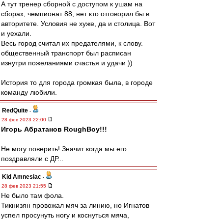
А тут тренер сборной с доступом к ушам на
сборах, чемпионат 88, нет кто отговорил бы в
авторитете. Условия не хуже, да и столица. Вот
и уехали.
Весь город считал их предателями, к слову.
общественный транспорт был расписан
изнутри пожеланиями счастья и удачи ))
История то для города громкая была, в городе
команду любили.
RedQuite
-
28 фев 2023 22:00
Игорь Абратанов RoughBoy!!!
Не могу поверить! Значит когда мы его
поздравляли с ДР...
Kid Amnesiac
-
28 фев 2023 21:55
Не было там фола.
Тикнизян провожал мяч за линию, но Игнатов
успел просунуть ногу и коснуться мяча,