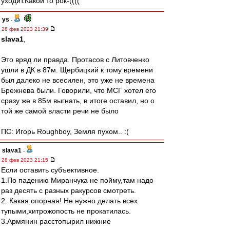
уходит.Какой то рок-((((
ys
-
28 фев 2023 21:39
slava1
,
Это вряд ли правда. Протасов с Литовченко
ушли в ДК в 87м. Щербицкий к тому времени
был далеко не всесилен, это уже не времена
Брежнева были. Говорили, что МСГ хотел его
сразу же в 85м выгнать, в итоге оставил, но о
той же самой власти речи не было
ПС: Игорь Roughboy, Земля пухом.. :(
slava1
-
28 фев 2023 21:15
Если оставить субъективное.
1.По падению Миранчука не пойму,там надо
раз десять с разных ракурсов смотреть.
2. Какая опорная! Не нужно делать всех
тупыми,хитрожопость не прокатилась.
3.Армянин расстопырил нижние