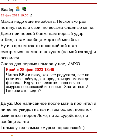
Влэйд
-
28 фев 2023 19:56
Макси надо еще не забыть. Несколько раз
потянул хоть и свои, но весьма сложные мячи.
Даже при первой банке нам первый удар
отбил, а там вообще мертвый мяч был.
Ну и в целом как-то поспокойней стал
смотреться, немного похудел (на мой взгляд) и
освоился.
Снова два первых номера у нас, ИМХО.
Край » 28 фев 2023 18:46
Читаю ВВи и вижу, как все радуются, все на
позитиве, обсуждают предстоящие матчи до
финала...Вдруг появляются пара вечно
хмурых персонажей и говорят: Хватит ныть!
Где они это видят?
Да уж. Всё написанное после матча прочитал и
нигде не увидел нытья и, тем более, попыток
извиняться перед Локо, ни за судейство, ни
вообще за что.
Только у тех самых хмурых персонажей :)