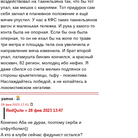
воздействовал на Такнельзяна так, что бы тот
упал, как мешок с какунями. Тот придурок сам
себя загнал в плачевное положение и ещё
мячик упустил. У нас в КФС таких такнельзянов
вагон и маленькая тележка. И рука у какого-то
конта была не опорная. Если бы она была
оперная, то он не ехал бы на жопе по траве
три метра и площадь тела она увеличила и
направление мяча изменила. И брат второй
упал, патамушта бинзин кончился, а красный
москвич, 82 регион, молодец ибо нефих. Я
даже сбился со счета мелких подлянок со
стороны крымтеплицы, тьфу - локомотива.
Наслаждайтесь победой, а не копайтесь в
локомотивском негативе.
yamse
-
28 фев 2023 17:01
RedQuite » 28 фев 2023 13:47
Конечно Аба не дурак, поэтому серба и
отфутболил))
А кто в клубе сейчас федунист остался?