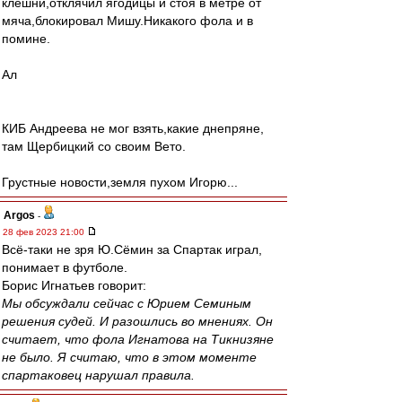
клешни,отклячил ягодицы и стоя в метре от
мяча,блокировал Мишу.Никакого фола и в
помине.
Ал
КИБ Андреева не мог взять,какие днепряне,
там Щербицкий со своим Вето.
Грустные новости,земля пухом Игорю...
Argos
-
28 фев 2023 21:00
Всё-таки не зря Ю.Сёмин за Спартак играл,
понимает в футболе.
Борис Игнатьев говорит:
Мы обсуждали сейчас с Юрием Семиным
решения судей. И разошлись во мнениях. Он
считает, что фола Игнатова на Тикнизяне
не было. Я считаю, что в этом моменте
спартаковец нарушал правила.