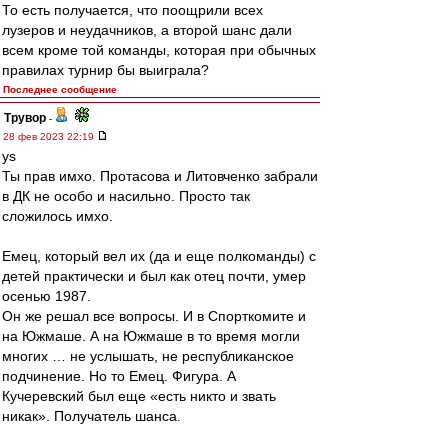
То есть получается, что поощрили всех
лузеров и неудачников, а второй шанс дали
всем кроме той команды, которая при обычных
правилах турнир бы выиграла?
Последнее сообщение
Трувор
-
28 фев 2023 22:19
ys
Ты прав имхо. Протасова и Литовченко забрали
в ДК не особо и насильно. Просто так
сложилось имхо.
Емец, который вел их (да и еще полкоманды) с
детей практически и был как отец почти, умер
осенью 1987.
Он же решал все вопросы. И в Спорткомите и
на Южмаше. А на Южмаше в то время могли
многих … не услышать, не республиканское
подчинение. Но то Емец. Фигура. А
Кучеревский был еще «есть никто и звать
никак». Получатель шанса.