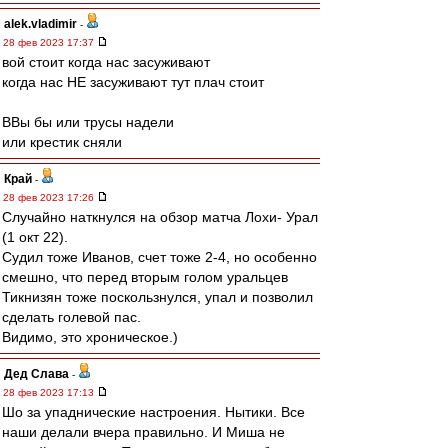
alek.vladimir
-
28 фев 2023 17:37
вой стоит когда нас засуживают
когда нас НЕ засуживают тут плач стоит
ВВы бы или трусы надели
или крестик сняли
Край
-
28 фев 2023 17:26
Случайно наткнулся на обзор матча Лохи- Урал
(1 окт 22).
Судил тоже Иванов, счет тоже 2-4, но особенно
смешно, что перед вторым голом уральцев
Тикнизян тоже поскользнулся, упал и позволил
сделать голевой пас.
Видимо, это хроническое.)
Дед Слава
-
28 фев 2023 17:13
Шо за упаднические настроения. Нытики. Все
наши делали вчера правильно. И Миша не