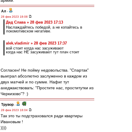
армии.
Ал
-
28 фев 2023 18:08
Дед Слава » 28 фев 2023 17:13
Наслаждайтесь победой, а не копайтесь в
локомотивском негативе.
alek.vladimir » 28 фев 2023 17:37
вой стоит когда нас засуживают
когда нас НЕ засуживают тут плач стоит
Согласен! Не пойму недовольства. "Спартак"
выиграл абсолютно заслуженно в каждом из
двух матчей и по сумме. Нафиг тут
ахеджакствовать: "Простите нас, проститутки из
Черкизово"? :)
Трувор
-
28 фев 2023 18:04
Так это ты подстраховался ради квартиры
Ивановым !
))))