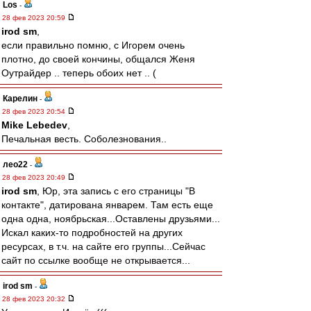
Los
-
28 фев 2023 20:59
irod sm
,
если правильно помню, с Игорем очень
плотно, до своей кончины, общался Женя
Оутрайдер .. теперь обоих нет .. (
Карелин
-
28 фев 2023 20:54
Mike Lebedev
,
Печальная весть. Соболезнования..
лео22
-
28 фев 2023 20:49
irod sm
, Юр, эта запись с его страницы "В
контакте", датирована январем. Там есть еще
одна одна, ноябрьская...Оставлены друзьями...
Искал каких-то подробностей на других
ресурсах, в т.ч. на сайте его группы...Сейчас
сайт по ссылке вообще не открывается...
irod sm
-
28 фев 2023 20:32