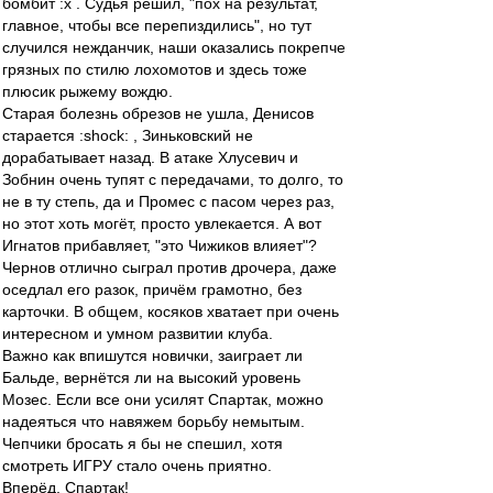
бомбит :x . Судья решил, "пох на результат,
главное, чтобы все перепиздились", но тут
случился нежданчик, наши оказались покрепче
грязных по стилю лохомотов и здесь тоже
плюсик рыжему вождю.
Старая болезнь обрезов не ушла, Денисов
старается :shock: , Зиньковский не
дорабатывает назад. В атаке Хлусевич и
Зобнин очень тупят с передачами, то долго, то
не в ту степь, да и Промес с пасом через раз,
но этот хоть могёт, просто увлекается. А вот
Игнатов прибавляет, "это Чижиков влияет"?
Чернов отлично сыграл против дрочера, даже
оседлал его разок, причём грамотно, без
карточки. В общем, косяков хватает при очень
интересном и умном развитии клуба.
Важно как впишутся новички, заиграет ли
Бальде, вернётся ли на высокий уровень
Мозес. Если все они усилят Спартак, можно
надеяться что навяжем борьбу немытым.
Чепчики бросать я бы не спешил, хотя
смотреть ИГРУ стало очень приятно.
Вперёд, Спартак!