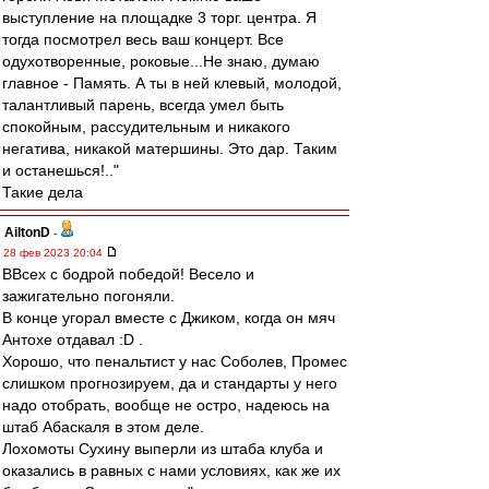
выступление на площадке 3 торг. центра. Я
тогда посмотрел весь ваш концерт. Все
одухотворенные, роковые...Не знаю, думаю
главное - Память. А ты в ней клевый, молодой,
талантливый парень, всегда умел быть
спокойным, рассудительным и никакого
негатива, никакой матершины. Это дар. Таким
и останешься!.."
Такие дела
AiltonD
-
28 фев 2023 20:04
ВВсех с бодрой победой! Весело и
зажигательно погоняли.
В конце угорал вместе с Джиком, когда он мяч
Антохе отдавал :D .
Хорошо, что пенальтист у нас Соболев, Промес
слишком прогнозируем, да и стандарты у него
надо отобрать, вообще не остро, надеюсь на
штаб Абаскаля в этом деле.
Лохомоты Сухину выперли из штаба клуба и
оказались в равных с нами условиях, как же их