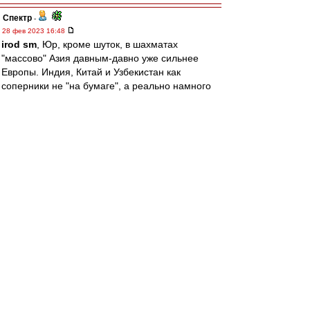
Спектр
-
28 фев 2023 16:48
irod sm
, Юр, кроме шуток, в шахматах
"массово" Азия давным-давно уже сильнее
Европы. Индия, Китай и Узбекистан как
соперники не "на бумаге", а реально намного
интереснее, чем условная Германия или
Франция.
После перехода России в Азию паритет,
скажем, по гроссмейстерам с рейтингом 2700 и
выше такой:
Азия 20 (Непомнящий, Дин Лижэнь, Ананд,
Карякин, Грищук, Абдусатторов, Видит, Гукеш,
Андрейкин, Юй Янъи, Ле Куан Лим, Магсудлу,
Витюгов, Ван Хао, Вэй И, Сюгиров, Дубов,
Харикришна, Эригайси, Артемьев)
Европа 12 (Карлсен, Фируджа, Гири, Раджабов,
Раппорт, Мамедьяров, Вашье-Лаграв, Топалов,
Дуда, Вальехо, Эльянов, Дяк)
Америка 8 (Накамура, Каруана, Со, Аронян,
Домингес, Шенкленд, Ниманн, Робсон)
В буквальном смысле в Азии столько же