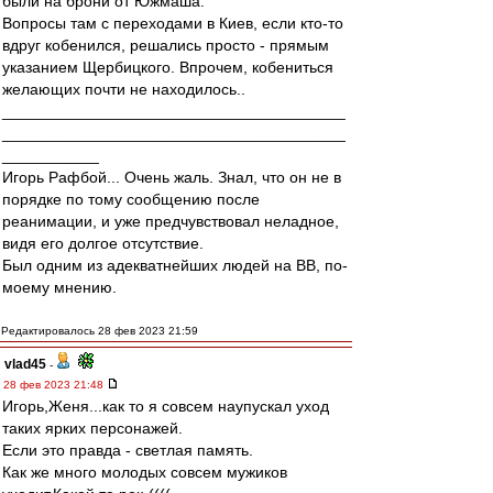
были на брони от Южмаша.
Вопросы там с переходами в Киев, если кто-то
вдруг кобенился, решались просто - прямым
указанием Щербицкого. Впрочем, кобениться
желающих почти не находилось..
_______________________________________
_______________________________________
___________
Игорь Рафбой... Очень жаль. Знал, что он не в
порядке по тому сообщению после
реанимации, и уже предчувствовал неладное,
видя его долгое отсутствие.
Был одним из адекватнейших людей на ВВ, по-
моему мнению.
Редактировалось 28 фев 2023 21:59
vlad45
-
28 фев 2023 21:48
Игорь,Женя...как то я совсем наупускал уход
таких ярких персонажей.
Если это правда - светлая память.
Как же много молодых совсем мужиков