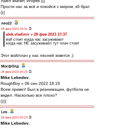
Ушел значит, Игорёк.(((
Прости нас за всё и покойся с миром, кб брат.
(((
лео22
-
28 фев 2023 20:31
alek.vladimir » 28 фев 2023 17:37
вой стоит когда нас засуживают
когда нас НЕ засуживают тут плач стоит
Этот вой/плач у нас песней зовется ;)
МосфОлд
-
28 фев 2023 20:25
Mike Lebedev
,
RoughBoy » 06 сен 2022 18:19
Всем привет! Был в реанимации, футбола не
видел. Насколько все плохо?
((((
Los
-
28 фев 2023 20:25
Mike Lebedev
,