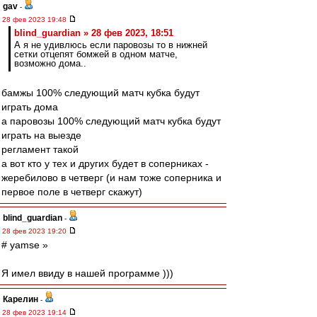
gav
-
28 фев 2023 19:48
blind_guardian » 28 фев 2023, 18:51
А я не удивлюсь если паровозы то в нижней
сетки отцепят бомжей в одном матче,
возможно дома..
бамжы 100% следующий матч кубка будут
играть дома
а паровозы 100% следующий матч кубка будут
играть на выезде
регламент такой
а вот кто у тех и других будет в соперниках -
жеребилово в четверг (и нам тоже соперника и
первое поле в четверг скажут)
blind_guardian
-
28 фев 2023 19:20
# yamse »
Я имел ввиду в нашей программе )))
Карелин
-
28 фев 2023 19:14