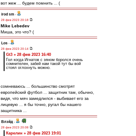
вот жеж ... будем помнить ... (
irod sm
-
28 фев 2023 20:18
Mike Lebedev
Миша, это что? (
Los
-
28 фев 2023 20:14
Gt3 » 28 фев 2023 16:40
Гол когда Игнатов с зяном боролся очень
сомнителен, забей нам такой тут бы вой
стоял оглохнуть можно.
сомневаюсь ... большинство смотрят
европейский футбол ... защитник там, обычно,
видя, что мяч замедлился - выбивает его за
лицевую ... я бы точно, ругал бы нашего
защитника ...
Влэйд
-
28 фев 2023 20:08
Карелин » 28 фев 2023 19:01