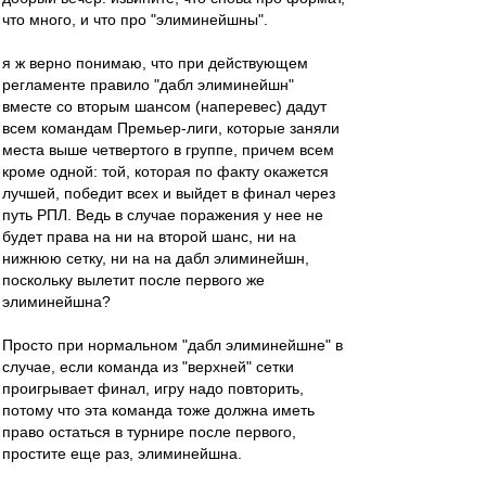
что много, и что про "элиминейшны".
я ж верно понимаю, что при действующем
регламенте правило "дабл элиминейшн"
вместе со вторым шансом (наперевес) дадут
всем командам Премьер-лиги, которые заняли
места выше четвертого в группе, причем всем
кроме одной: той, которая по факту окажется
лучшей, победит всех и выйдет в финал через
путь РПЛ. Ведь в случае поражения у нее не
будет права на ни на второй шанс, ни на
нижнюю сетку, ни на на дабл элиминейшн,
поскольку вылетит после первого же
элиминейшна?
Просто при нормальном "дабл элиминейшне" в
случае, если команда из "верхней" сетки
проигрывает финал, игру надо повторить,
потому что эта команда тоже должна иметь
право остаться в турнире после первого,
простите еще раз, элиминейшна.