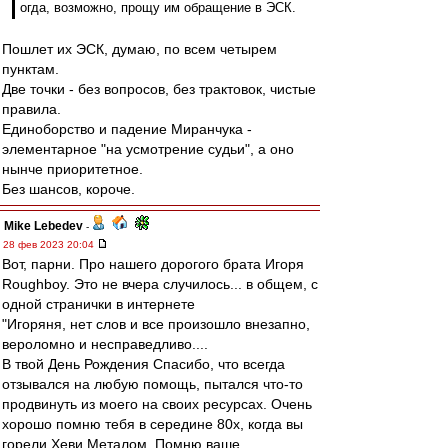
огда, возможно, прощу им обращение в ЭСК.
Пошлет их ЭСК, думаю, по всем четырем
пунктам.
Две точки - без вопросов, без трактовок, чистые
правила.
Единоборство и падение Миранчука -
элементарное "на усмотрение судьи", а оно
нынче приоритетное.
Без шансов, короче.
Mike Lebedev
-
28 фев 2023 20:04
Вот, парни. Про нашего дорогого брата Игоря
Roughboy. Это не вчера случилось... в общем, с
одной странички в интернете
"Игоряня, нет слов и все произошло внезапно,
вероломно и несправедливо....
В твой День Рождения Спасибо, что всегда
отзывался на любую помощь, пытался что-то
продвинуть из моего на своих ресурсах. Очень
хорошо помню тебя в середине 80х, когда вы
горели Хеви Металом. Помню ваше