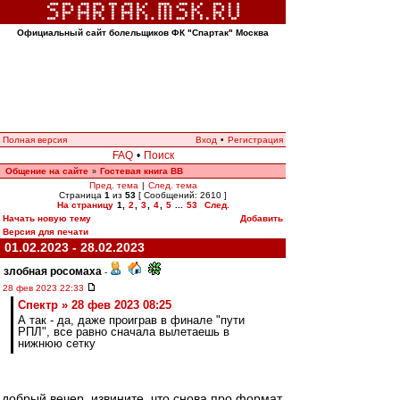
Официальный сайт болельщиков ФК "Спартак" Москва
Полная версия
Вход
•
Регистрация
FAQ
•
Поиск
Общение на сайте
Гостевая книга ВВ
»
Пред. тема
|
След. тема
Страница
1
из
53
[ Сообщений: 2610 ]
На страницу
1
,
2
,
3
,
4
,
5
...
53
След.
Начать новую тему
Добавить
Версия для печати
01.02.2023 - 28.02.2023
злобная росомаха
-
28 фев 2023 22:33
Спектр » 28 фев 2023 08:25
А так - да, даже проиграв в финале "пути
РПЛ", все равно сначала вылетаешь в
нижнюю сетку
добрый вечер. извините, что снова про формат,