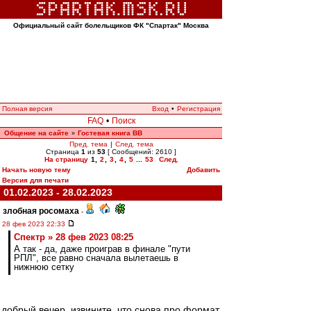
Официальный сайт болельщиков ФК "Спартак" Москва
Полная версия
Вход
•
Регистрация
FAQ
•
Поиск
Общение на сайте
Гостевая книга ВВ
»
Пред. тема
|
След. тема
Страница
1
из
53
[ Сообщений: 2610 ]
На страницу
1
,
2
,
3
,
4
,
5
...
53
След.
Начать новую тему
Добавить
Версия для печати
01.02.2023 - 28.02.2023
злобная росомаха
-
28 фев 2023 22:33
Спектр » 28 фев 2023 08:25
А так - да, даже проиграв в финале "пути
РПЛ", все равно сначала вылетаешь в
нижнюю сетку
добрый вечер. извините, что снова про формат,