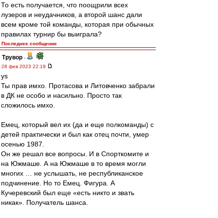
То есть получается, что поощрили всех
лузеров и неудачников, а второй шанс дали
всем кроме той команды, которая при обычных
правилах турнир бы выиграла?
Последнее сообщение
Трувор
-
28 фев 2023 22:19
ys
Ты прав имхо. Протасова и Литовченко забрали
в ДК не особо и насильно. Просто так
сложилось имхо.
Емец, который вел их (да и еще полкоманды) с
детей практически и был как отец почти, умер
осенью 1987.
Он же решал все вопросы. И в Спорткомите и
на Южмаше. А на Южмаше в то время могли
многих … не услышать, не республиканское
подчинение. Но то Емец. Фигура. А
Кучеревский был еще «есть никто и звать
никак». Получатель шанса.