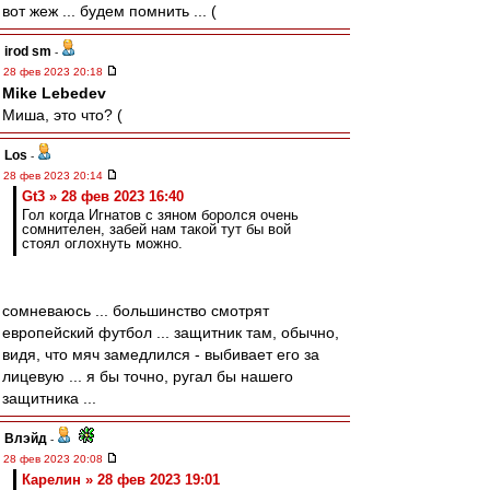
вот жеж ... будем помнить ... (
irod sm
-
28 фев 2023 20:18
Mike Lebedev
Миша, это что? (
Los
-
28 фев 2023 20:14
Gt3 » 28 фев 2023 16:40
Гол когда Игнатов с зяном боролся очень
сомнителен, забей нам такой тут бы вой
стоял оглохнуть можно.
сомневаюсь ... большинство смотрят
европейский футбол ... защитник там, обычно,
видя, что мяч замедлился - выбивает его за
лицевую ... я бы точно, ругал бы нашего
защитника ...
Влэйд
-
28 фев 2023 20:08
Карелин » 28 фев 2023 19:01