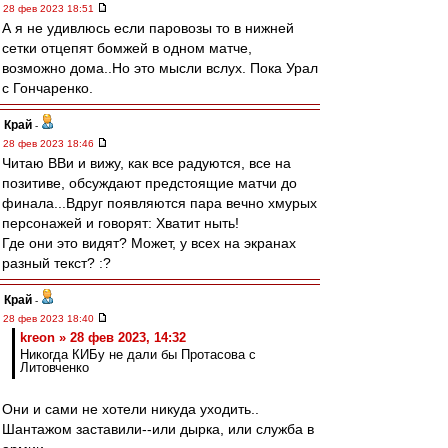
28 фев 2023 18:51
А я не удивлюсь если паровозы то в нижней
сетки отцепят бомжей в одном матче,
возможно дома..Но это мысли вслух. Пока Урал
с Гончаренко.
Край
-
28 фев 2023 18:46
Читаю ВВи и вижу, как все радуются, все на
позитиве, обсуждают предстоящие матчи до
финала...Вдруг появляются пара вечно хмурых
персонажей и говорят: Хватит ныть!
Где они это видят? Может, у всех на экранах
разный текст? :?
Край
-
28 фев 2023 18:40
kreon » 28 фев 2023, 14:32
Никогда КИБу не дали бы Протасова с
Литовченко
Они и сами не хотели никуда уходить..
Шантажом заставили--или дырка, или служба в