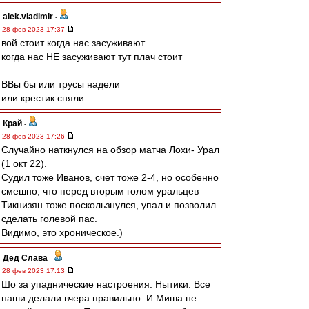
alek.vladimir
-
28 фев 2023 17:37
вой стоит когда нас засуживают
когда нас НЕ засуживают тут плач стоит
ВВы бы или трусы надели
или крестик сняли
Край
-
28 фев 2023 17:26
Случайно наткнулся на обзор матча Лохи- Урал
(1 окт 22).
Судил тоже Иванов, счет тоже 2-4, но особенно
смешно, что перед вторым голом уральцев
Тикнизян тоже поскользнулся, упал и позволил
сделать голевой пас.
Видимо, это хроническое.)
Дед Слава
-
28 фев 2023 17:13
Шо за упаднические настроения. Нытики. Все
наши делали вчера правильно. И Миша не