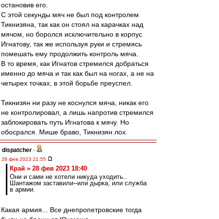
остановив его.
С этой секунды мяч не был под контролем
Тикнизяна, так как он стоял на карачках над
мячом, но боролся исключительно в корпус
Игнатову, так же используя руки и стремясь
помешать ему продолжить контроль мяча.
В то время, как Игнатов стремился добраться
именно до мяча и так как был на ногах, а не на
четырех точках, в этой борьбе преуспел.
Тикнизян ни разу не коснулся мяча, никак его
не контролировал, а лишь напротив стремился
заблокировать путь Игнатова к мячу. Но
обосрался. Мише браво, Тикнизян лох.
dispatcher
-
28 фев 2023 21:55
Край » 28 фев 2023 18:40
Они и сами не хотели никуда уходить..
Шантажом заставили--или дырка, или служба
в армии.
Какая армия... Все днепропетровские тогда