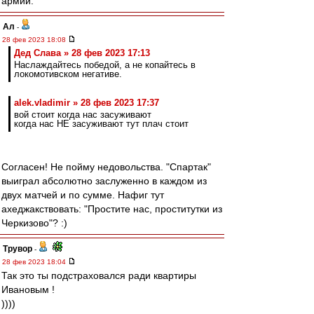
армии.
Ал
-
28 фев 2023 18:08
Дед Слава » 28 фев 2023 17:13
Наслаждайтесь победой, а не копайтесь в
локомотивском негативе.
alek.vladimir » 28 фев 2023 17:37
вой стоит когда нас засуживают
когда нас НЕ засуживают тут плач стоит
Согласен! Не пойму недовольства. "Спартак"
выиграл абсолютно заслуженно в каждом из
двух матчей и по сумме. Нафиг тут
ахеджакствовать: "Простите нас, проститутки из
Черкизово"? :)
Трувор
-
28 фев 2023 18:04
Так это ты подстраховался ради квартиры
Ивановым !
))))