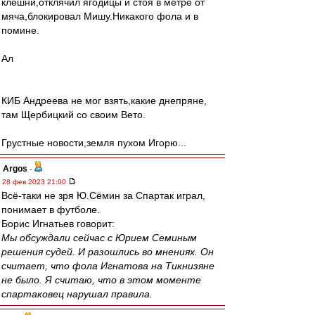
клешни,отклячил ягодицы и стоя в метре от
мяча,блокировал Мишу.Никакого фола и в
помине.
Ал
КИБ Андреева не мог взять,какие днепряне,
там Щербицкий со своим Вето.
Грустные новости,земля пухом Игорю...
Argos
-
28 фев 2023 21:00
Всё-таки не зря Ю.Сёмин за Спартак играл,
понимает в футболе.
Борис Игнатьев говорит:
Мы обсуждали сейчас с Юрием Семиным
решения судей. И разошлись во мнениях. Он
считает, что фола Игнатова на Тикнизяне
не было. Я считаю, что в этом моменте
спартаковец нарушал правила.