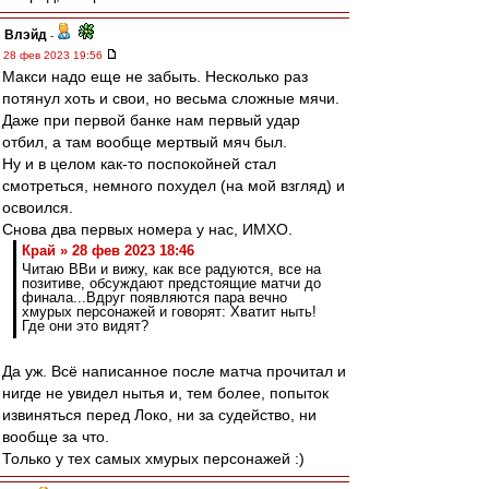
Влэйд
-
28 фев 2023 19:56
Макси надо еще не забыть. Несколько раз
потянул хоть и свои, но весьма сложные мячи.
Даже при первой банке нам первый удар
отбил, а там вообще мертвый мяч был.
Ну и в целом как-то поспокойней стал
смотреться, немного похудел (на мой взгляд) и
освоился.
Снова два первых номера у нас, ИМХО.
Край » 28 фев 2023 18:46
Читаю ВВи и вижу, как все радуются, все на
позитиве, обсуждают предстоящие матчи до
финала...Вдруг появляются пара вечно
хмурых персонажей и говорят: Хватит ныть!
Где они это видят?
Да уж. Всё написанное после матча прочитал и
нигде не увидел нытья и, тем более, попыток
извиняться перед Локо, ни за судейство, ни
вообще за что.
Только у тех самых хмурых персонажей :)