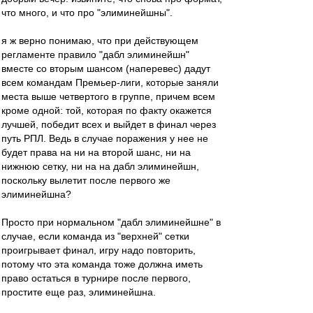
что много, и что про "элиминейшны".
я ж верно понимаю, что при действующем
регламенте правило "дабл элиминейшн"
вместе со вторым шансом (наперевес) дадут
всем командам Премьер-лиги, которые заняли
места выше четвертого в группе, причем всем
кроме одной: той, которая по факту окажется
лучшей, победит всех и выйдет в финал через
путь РПЛ. Ведь в случае поражения у нее не
будет права на ни на второй шанс, ни на
нижнюю сетку, ни на на дабл элиминейшн,
поскольку вылетит после первого же
элиминейшна?
Просто при нормальном "дабл элиминейшне" в
случае, если команда из "верхней" сетки
проигрывает финал, игру надо повторить,
потому что эта команда тоже должна иметь
право остаться в турнире после первого,
простите еще раз, элиминейшна.