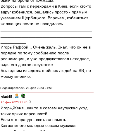
были на брони от Южмаша.
Вопросы там с переходами в Киев, если кто-то
вдруг кобенился, решались просто - прямым
указанием Щербицкого. Впрочем, кобениться
желающих почти не находилось..
_______________________________________
_______________________________________
___________
Игорь Рафбой... Очень жаль. Знал, что он не в
порядке по тому сообщению после
реанимации, и уже предчувствовал неладное,
видя его долгое отсутствие.
Был одним из адекватнейших людей на ВВ, по-
моему мнению.
Редактировалось 28 фев 2023 21:59
vlad45
-
28 фев 2023 21:48
Игорь,Женя...как то я совсем наупускал уход
таких ярких персонажей.
Если это правда - светлая память.
Как же много молодых совсем мужиков