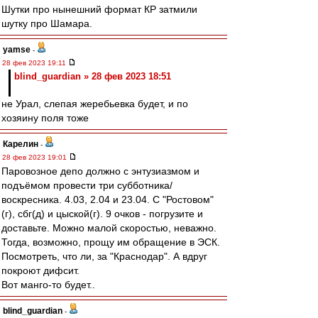
Шутки про нынешний формат КР затмили
шутку про Шамара.
yamse
-
28 фев 2023 19:11
blind_guardian » 28 фев 2023 18:51
не Урал, слепая жеребьевка будет, и по
хозяину поля тоже
Карелин
-
28 фев 2023 19:01
Паровозное депо должно с энтузиазмом и
подъёмом провести три субботника/
воскресника. 4.03, 2.04 и 23.04. С "Ростовом"
(г), сбг(д) и цыской(г). 9 очков - погрузите и
доставьте. Можно малой скоростью, неважно.
Тогда, возможно, прощу им обращение в ЭСК.
Посмотреть, что ли, за "Краснодар". А вдруг
покроют дифсит.
Вот манго-то будет..
blind_guardian
-