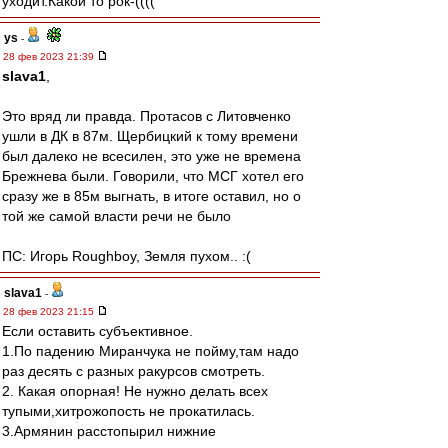
уходит.Какой то рок-((((
ys
-
28 фев 2023 21:39
slava1
,
Это вряд ли правда. Протасов с Литовченко
ушли в ДК в 87м. Щербицкий к тому времени
был далеко не всесилен, это уже не времена
Брежнева были. Говорили, что МСГ хотел его
сразу же в 85м выгнать, в итоге оставил, но о
той же самой власти речи не было
ПС: Игорь Roughboy, Земля пухом.. :(
slava1
-
28 фев 2023 21:15
Если оставить субъективное.
1.По падению Миранчука не пойму,там надо
раз десять с разных ракурсов смотреть.
2. Какая опорная! Не нужно делать всех
тупыми,хитрожопость не прокатилась.
3.Армянин расстопырил нижние