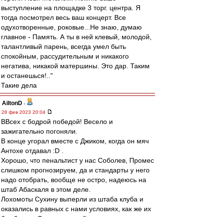
выступление на площадке 3 торг. центра. Я
тогда посмотрел весь ваш концерт. Все
одухотворенные, роковые...Не знаю, думаю
главное - Память. А ты в ней клевый, молодой,
талантливый парень, всегда умел быть
спокойным, рассудительным и никакого
негатива, никакой матершины. Это дар. Таким
и останешься!.."
Такие дела
AiltonD
-
28 фев 2023 20:04
ВВсех с бодрой победой! Весело и
зажигательно погоняли.
В конце угорал вместе с Джиком, когда он мяч
Антохе отдавал :D .
Хорошо, что пенальтист у нас Соболев, Промес
слишком прогнозируем, да и стандарты у него
надо отобрать, вообще не остро, надеюсь на
штаб Абаскаля в этом деле.
Лохомоты Сухину выперли из штаба клуба и
оказались в равных с нами условиях, как же их