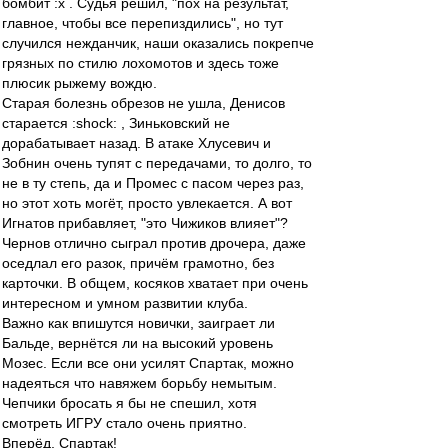
бомбит :x . Судья решил, "пох на результат,
главное, чтобы все перепиздились", но тут
случился нежданчик, наши оказались покрепче
грязных по стилю лохомотов и здесь тоже
плюсик рыжему вождю.
Старая болезнь обрезов не ушла, Денисов
старается :shock: , Зиньковский не
дорабатывает назад. В атаке Хлусевич и
Зобнин очень тупят с передачами, то долго, то
не в ту степь, да и Промес с пасом через раз,
но этот хоть могёт, просто увлекается. А вот
Игнатов прибавляет, "это Чижиков влияет"?
Чернов отлично сыграл против дрочера, даже
оседлал его разок, причём грамотно, без
карточки. В общем, косяков хватает при очень
интересном и умном развитии клуба.
Важно как впишутся новички, заиграет ли
Бальде, вернётся ли на высокий уровень
Мозес. Если все они усилят Спартак, можно
надеяться что навяжем борьбу немытым.
Чепчики бросать я бы не спешил, хотя
смотреть ИГРУ стало очень приятно.
Вперёд, Спартак!