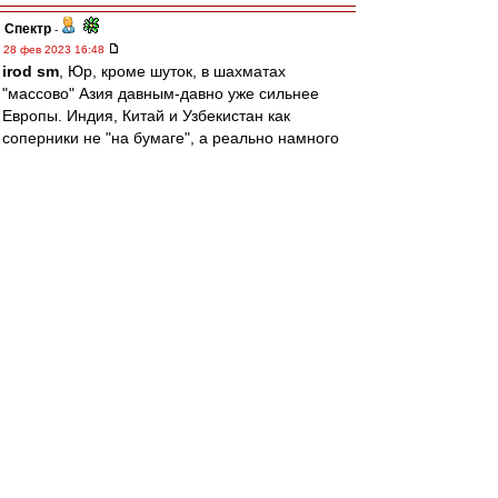
Спектр
-
28 фев 2023 16:48
irod sm
, Юр, кроме шуток, в шахматах
"массово" Азия давным-давно уже сильнее
Европы. Индия, Китай и Узбекистан как
соперники не "на бумаге", а реально намного
интереснее, чем условная Германия или
Франция.
После перехода России в Азию паритет,
скажем, по гроссмейстерам с рейтингом 2700 и
выше такой:
Азия 20 (Непомнящий, Дин Лижэнь, Ананд,
Карякин, Грищук, Абдусатторов, Видит, Гукеш,
Андрейкин, Юй Янъи, Ле Куан Лим, Магсудлу,
Витюгов, Ван Хао, Вэй И, Сюгиров, Дубов,
Харикришна, Эригайси, Артемьев)
Европа 12 (Карлсен, Фируджа, Гири, Раджабов,
Раппорт, Мамедьяров, Вашье-Лаграв, Топалов,
Дуда, Вальехо, Эльянов, Дяк)
Америка 8 (Накамура, Каруана, Со, Аронян,
Домингес, Шенкленд, Ниманн, Робсон)
В буквальном смысле в Азии столько же