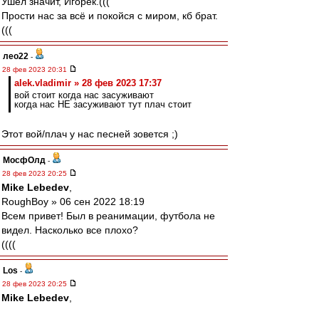
Ушел значит, Игорёк.(((
Прости нас за всё и покойся с миром, кб брат.
(((
лео22
-
28 фев 2023 20:31
alek.vladimir » 28 фев 2023 17:37
вой стоит когда нас засуживают
когда нас НЕ засуживают тут плач стоит
Этот вой/плач у нас песней зовется ;)
МосфОлд
-
28 фев 2023 20:25
Mike Lebedev
,
RoughBoy » 06 сен 2022 18:19
Всем привет! Был в реанимации, футбола не
видел. Насколько все плохо?
((((
Los
-
28 фев 2023 20:25
Mike Lebedev
,