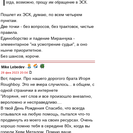
огда, возможно, прощу им обращение в ЭСК.
Пошлет их ЭСК, думаю, по всем четырем
пунктам.
Две точки - без вопросов, без трактовок, чистые
правила.
Единоборство и падение Миранчука -
элементарное "на усмотрение судьи", а оно
нынче приоритетное.
Без шансов, короче.
Mike Lebedev
-
28 фев 2023 20:04
Вот, парни. Про нашего дорогого брата Игоря
Roughboy. Это не вчера случилось... в общем, с
одной странички в интернете
"Игоряня, нет слов и все произошло внезапно,
вероломно и несправедливо....
В твой День Рождения Спасибо, что всегда
отзывался на любую помощь, пытался что-то
продвинуть из моего на своих ресурсах. Очень
хорошо помню тебя в середине 80х, когда вы
горели Хеви Металом. Помню ваше