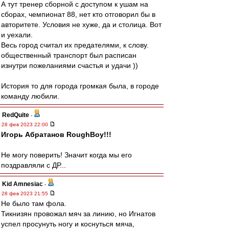
А тут тренер сборной с доступом к ушам на
сборах, чемпионат 88, нет кто отговорил бы в
авторитете. Условия не хуже, да и столица. Вот
и уехали.
Весь город считал их предателями, к слову.
общественный транспорт был расписан
изнутри пожеланиями счастья и удачи ))
История то для города громкая была, в городе
команду любили.
RedQuite
-
28 фев 2023 22:00
Игорь Абратанов RoughBoy!!!
Не могу поверить! Значит когда мы его
поздравляли с ДР...
Kid Amnesiac
-
28 фев 2023 21:55
Не было там фола.
Тикнизян провожал мяч за линию, но Игнатов
успел просунуть ногу и коснуться мяча,