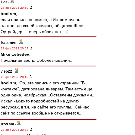
Los
-
28 фев 2023 20:59
irod sm
,
если правильно помню, с Игорем очень
плотно, до своей кончины, общался Женя
Оутрайдер .. теперь обоих нет .. (
Карелин
-
28 фев 2023 20:54
Mike Lebedev
,
Печальная весть. Соболезнования..
лео22
-
28 фев 2023 20:49
irod sm
, Юр, эта запись с его страницы "В
контакте", датирована январем. Там есть еще
одна одна, ноябрьская...Оставлены друзьями...
Искал каких-то подробностей на других
ресурсах, в т.ч. на сайте его группы...Сейчас
сайт по ссылке вообще не открывается...
irod sm
-
28 фев 2023 20:32