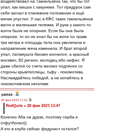
воздействовал на Такнельзяна так, что бы тот
упал, как мешок с какунями. Тот придурок сам
себя загнал в плачевное положение и ещё
мячик упустил. У нас в КФС таких такнельзянов
вагон и маленькая тележка. И рука у какого-то
конта была не опорная. Если бы она была
оперная, то он не ехал бы на жопе по траве
три метра и площадь тела она увеличила и
направление мяча изменила. И брат второй
упал, патамушта бинзин кончился, а красный
москвич, 82 регион, молодец ибо нефих. Я
даже сбился со счета мелких подлянок со
стороны крымтеплицы, тьфу - локомотива.
Наслаждайтесь победой, а не копайтесь в
локомотивском негативе.
yamse
-
28 фев 2023 17:01
RedQuite » 28 фев 2023 13:47
Конечно Аба не дурак, поэтому серба и
отфутболил))
А кто в клубе сейчас федунист остался?