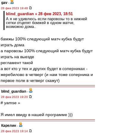
gav
-
28 фев 2023 19:48
blind_guardian » 28 фев 2023, 18:51
А я не удивлюсь если паровозы то в нижней
сетки отцепят бомжей в одном матче,
возможно дома..
бамжы 100% следующий матч кубка будут
играть дома
а паровозы 100% следующий матч кубка будут
играть на выезде
регламент такой
а вот кто у тех и других будет в соперниках -
жеребилово в четверг (и нам тоже соперника и
первое поле в четверг скажут)
blind_guardian
-
28 фев 2023 19:20
# yamse »
Я имел ввиду в нашей программе )))
Карелин
-
28 фев 2023 19:14