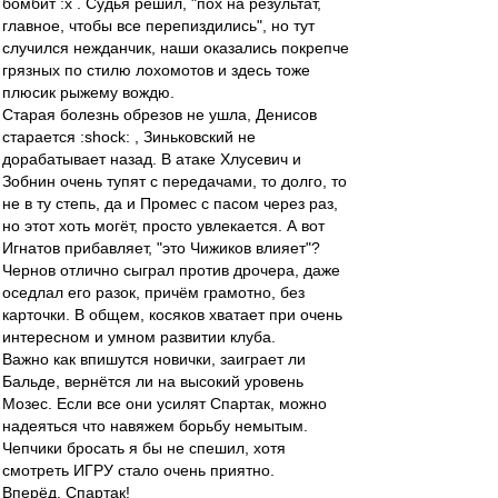
бомбит :x . Судья решил, "пох на результат,
главное, чтобы все перепиздились", но тут
случился нежданчик, наши оказались покрепче
грязных по стилю лохомотов и здесь тоже
плюсик рыжему вождю.
Старая болезнь обрезов не ушла, Денисов
старается :shock: , Зиньковский не
дорабатывает назад. В атаке Хлусевич и
Зобнин очень тупят с передачами, то долго, то
не в ту степь, да и Промес с пасом через раз,
но этот хоть могёт, просто увлекается. А вот
Игнатов прибавляет, "это Чижиков влияет"?
Чернов отлично сыграл против дрочера, даже
оседлал его разок, причём грамотно, без
карточки. В общем, косяков хватает при очень
интересном и умном развитии клуба.
Важно как впишутся новички, заиграет ли
Бальде, вернётся ли на высокий уровень
Мозес. Если все они усилят Спартак, можно
надеяться что навяжем борьбу немытым.
Чепчики бросать я бы не спешил, хотя
смотреть ИГРУ стало очень приятно.
Вперёд, Спартак!