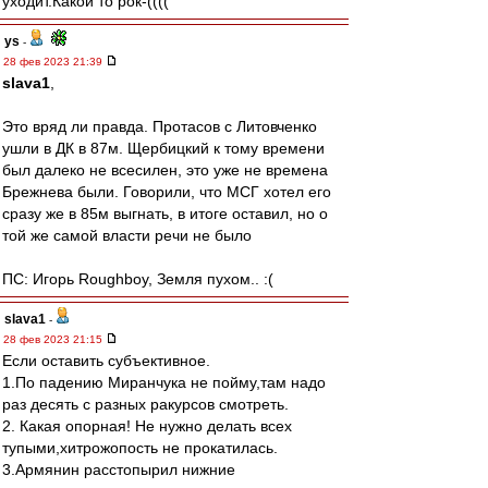
уходит.Какой то рок-((((
ys
-
28 фев 2023 21:39
slava1
,
Это вряд ли правда. Протасов с Литовченко
ушли в ДК в 87м. Щербицкий к тому времени
был далеко не всесилен, это уже не времена
Брежнева были. Говорили, что МСГ хотел его
сразу же в 85м выгнать, в итоге оставил, но о
той же самой власти речи не было
ПС: Игорь Roughboy, Земля пухом.. :(
slava1
-
28 фев 2023 21:15
Если оставить субъективное.
1.По падению Миранчука не пойму,там надо
раз десять с разных ракурсов смотреть.
2. Какая опорная! Не нужно делать всех
тупыми,хитрожопость не прокатилась.
3.Армянин расстопырил нижние