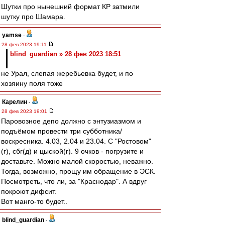
Шутки про нынешний формат КР затмили
шутку про Шамара.
yamse
-
28 фев 2023 19:11
blind_guardian » 28 фев 2023 18:51
не Урал, слепая жеребьевка будет, и по
хозяину поля тоже
Карелин
-
28 фев 2023 19:01
Паровозное депо должно с энтузиазмом и
подъёмом провести три субботника/
воскресника. 4.03, 2.04 и 23.04. С "Ростовом"
(г), сбг(д) и цыской(г). 9 очков - погрузите и
доставьте. Можно малой скоростью, неважно.
Тогда, возможно, прощу им обращение в ЭСК.
Посмотреть, что ли, за "Краснодар". А вдруг
покроют дифсит.
Вот манго-то будет..
blind_guardian
-