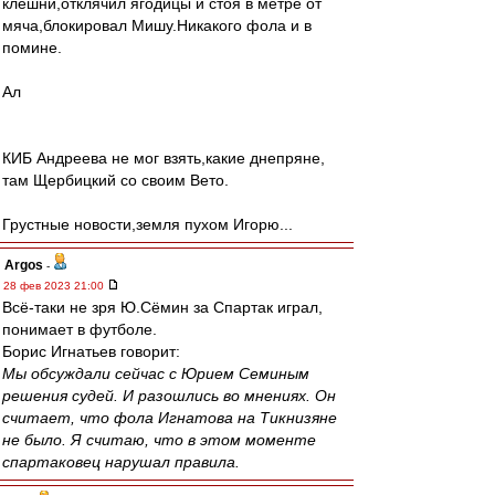
клешни,отклячил ягодицы и стоя в метре от
мяча,блокировал Мишу.Никакого фола и в
помине.
Ал
КИБ Андреева не мог взять,какие днепряне,
там Щербицкий со своим Вето.
Грустные новости,земля пухом Игорю...
Argos
-
28 фев 2023 21:00
Всё-таки не зря Ю.Сёмин за Спартак играл,
понимает в футболе.
Борис Игнатьев говорит:
Мы обсуждали сейчас с Юрием Семиным
решения судей. И разошлись во мнениях. Он
считает, что фола Игнатова на Тикнизяне
не было. Я считаю, что в этом моменте
спартаковец нарушал правила.