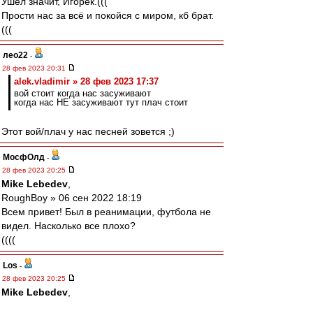
Ушел значит, Игорёк.(((
Прости нас за всё и покойся с миром, кб брат.
(((
лео22
-
28 фев 2023 20:31
alek.vladimir » 28 фев 2023 17:37
вой стоит когда нас засуживают
когда нас НЕ засуживают тут плач стоит
Этот вой/плач у нас песней зовется ;)
МосфОлд
-
28 фев 2023 20:25
Mike Lebedev
,
RoughBoy » 06 сен 2022 18:19
Всем привет! Был в реанимации, футбола не
видел. Насколько все плохо?
((((
Los
-
28 фев 2023 20:25
Mike Lebedev
,