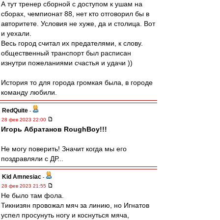
А тут тренер сборной с доступом к ушам на
сборах, чемпионат 88, нет кто отговорил бы в
авторитете. Условия не хуже, да и столица. Вот
и уехали.
Весь город считал их предателями, к слову.
общественный транспорт был расписан
изнутри пожеланиями счастья и удачи ))
История то для города громкая была, в городе
команду любили.
RedQuite
-
28 фев 2023 22:00
Игорь Абратанов RoughBoy!!!
Не могу поверить! Значит когда мы его
поздравляли с ДР...
Kid Amnesiac
-
28 фев 2023 21:55
Не было там фола.
Тикнизян провожал мяч за линию, но Игнатов
успел просунуть ногу и коснуться мяча,