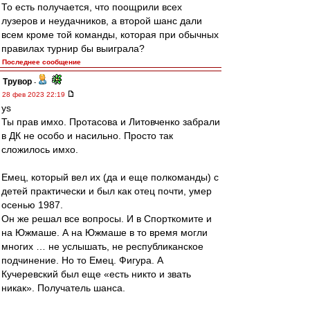
То есть получается, что поощрили всех
лузеров и неудачников, а второй шанс дали
всем кроме той команды, которая при обычных
правилах турнир бы выиграла?
Последнее сообщение
Трувор
-
28 фев 2023 22:19
ys
Ты прав имхо. Протасова и Литовченко забрали
в ДК не особо и насильно. Просто так
сложилось имхо.
Емец, который вел их (да и еще полкоманды) с
детей практически и был как отец почти, умер
осенью 1987.
Он же решал все вопросы. И в Спорткомите и
на Южмаше. А на Южмаше в то время могли
многих … не услышать, не республиканское
подчинение. Но то Емец. Фигура. А
Кучеревский был еще «есть никто и звать
никак». Получатель шанса.