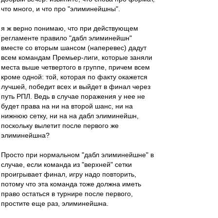
что много, и что про "элиминейшны".
я ж верно понимаю, что при действующем
регламенте правило "дабл элиминейшн"
вместе со вторым шансом (наперевес) дадут
всем командам Премьер-лиги, которые заняли
места выше четвертого в группе, причем всем
кроме одной: той, которая по факту окажется
лучшей, победит всех и выйдет в финал через
путь РПЛ. Ведь в случае поражения у нее не
будет права на ни на второй шанс, ни на
нижнюю сетку, ни на на дабл элиминейшн,
поскольку вылетит после первого же
элиминейшна?
Просто при нормальном "дабл элиминейшне" в
случае, если команда из "верхней" сетки
проигрывает финал, игру надо повторить,
потому что эта команда тоже должна иметь
право остаться в турнире после первого,
простите еще раз, элиминейшна.