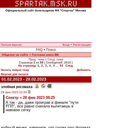
Официальный сайт болельщиков ФК "Спартак" Москва
Полная версия
Вход
•
Регистрация
FAQ
•
Поиск
Общение на сайте
Гостевая книга ВВ
»
Пред. тема
|
След. тема
Страница
1
из
53
[ Сообщений: 2610 ]
На страницу
1
,
2
,
3
,
4
,
5
...
53
След.
Начать новую тему
Добавить
Версия для печати
01.02.2023 - 28.02.2023
злобная росомаха
-
28 фев 2023 22:33
Спектр » 28 фев 2023 08:25
А так - да, даже проиграв в финале "пути
РПЛ", все равно сначала вылетаешь в
нижнюю сетку
добрый вечер. извините, что снова про формат,