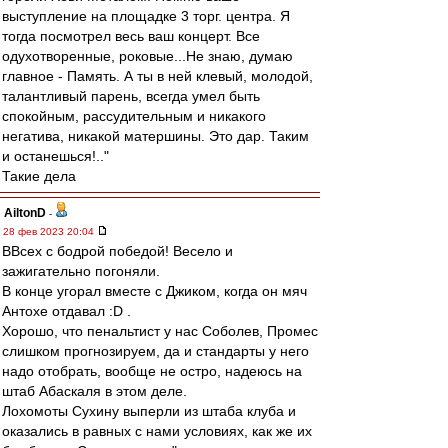
выступление на площадке 3 торг. центра. Я
тогда посмотрел весь ваш концерт. Все
одухотворенные, роковые...Не знаю, думаю
главное - Память. А ты в ней клевый, молодой,
талантливый парень, всегда умел быть
спокойным, рассудительным и никакого
негатива, никакой матершины. Это дар. Таким
и останешься!.."
Такие дела
AiltonD
-
28 фев 2023 20:04
ВВсех с бодрой победой! Весело и
зажигательно погоняли.
В конце угорал вместе с Джиком, когда он мяч
Антохе отдавал :D .
Хорошо, что пенальтист у нас Соболев, Промес
слишком прогнозируем, да и стандарты у него
надо отобрать, вообще не остро, надеюсь на
штаб Абаскаля в этом деле.
Лохомоты Сухину выперли из штаба клуба и
оказались в равных с нами условиях, как же их