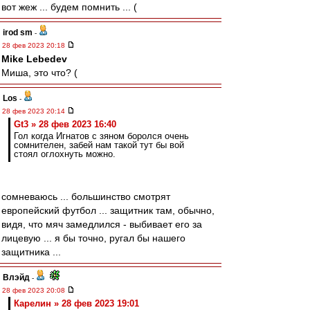
вот жеж ... будем помнить ... (
irod sm
-
28 фев 2023 20:18
Mike Lebedev
Миша, это что? (
Los
-
28 фев 2023 20:14
Gt3 » 28 фев 2023 16:40
Гол когда Игнатов с зяном боролся очень
сомнителен, забей нам такой тут бы вой
стоял оглохнуть можно.
сомневаюсь ... большинство смотрят
европейский футбол ... защитник там, обычно,
видя, что мяч замедлился - выбивает его за
лицевую ... я бы точно, ругал бы нашего
защитника ...
Влэйд
-
28 фев 2023 20:08
Карелин » 28 фев 2023 19:01