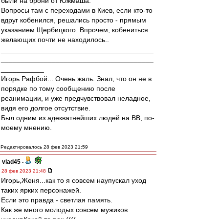
были на брони от Южмаша.
Вопросы там с переходами в Киев, если кто-то
вдруг кобенился, решались просто - прямым
указанием Щербицкого. Впрочем, кобениться
желающих почти не находилось..
_______________________________________
_______________________________________
___________
Игорь Рафбой... Очень жаль. Знал, что он не в
порядке по тому сообщению после
реанимации, и уже предчувствовал неладное,
видя его долгое отсутствие.
Был одним из адекватнейших людей на ВВ, по-
моему мнению.
Редактировалось 28 фев 2023 21:59
vlad45
-
28 фев 2023 21:48
Игорь,Женя...как то я совсем наупускал уход
таких ярких персонажей.
Если это правда - светлая память.
Как же много молодых совсем мужиков