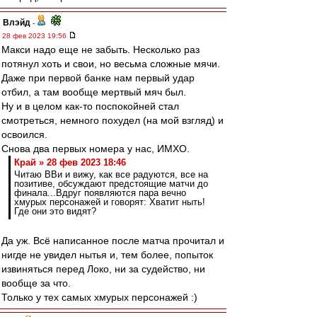
Влэйд
-
28 фев 2023 19:56
Макси надо еще не забыть. Несколько раз
потянул хоть и свои, но весьма сложные мячи.
Даже при первой банке нам первый удар
отбил, а там вообще мертвый мяч был.
Ну и в целом как-то поспокойней стал
смотреться, немного похудел (на мой взгляд) и
освоился.
Снова два первых номера у нас, ИМХО.
Край » 28 фев 2023 18:46
Читаю ВВи и вижу, как все радуются, все на
позитиве, обсуждают предстоящие матчи до
финала...Вдруг появляются пара вечно
хмурых персонажей и говорят: Хватит ныть!
Где они это видят?
Да уж. Всё написанное после матча прочитал и
нигде не увидел нытья и, тем более, попыток
извиняться перед Локо, ни за судейство, ни
вообще за что.
Только у тех самых хмурых персонажей :)