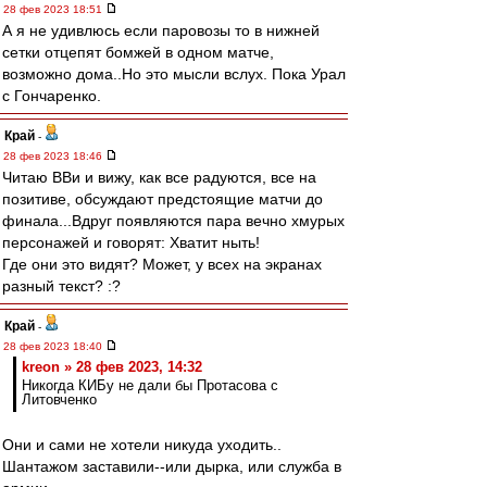
28 фев 2023 18:51
А я не удивлюсь если паровозы то в нижней
сетки отцепят бомжей в одном матче,
возможно дома..Но это мысли вслух. Пока Урал
с Гончаренко.
Край
-
28 фев 2023 18:46
Читаю ВВи и вижу, как все радуются, все на
позитиве, обсуждают предстоящие матчи до
финала...Вдруг появляются пара вечно хмурых
персонажей и говорят: Хватит ныть!
Где они это видят? Может, у всех на экранах
разный текст? :?
Край
-
28 фев 2023 18:40
kreon » 28 фев 2023, 14:32
Никогда КИБу не дали бы Протасова с
Литовченко
Они и сами не хотели никуда уходить..
Шантажом заставили--или дырка, или служба в