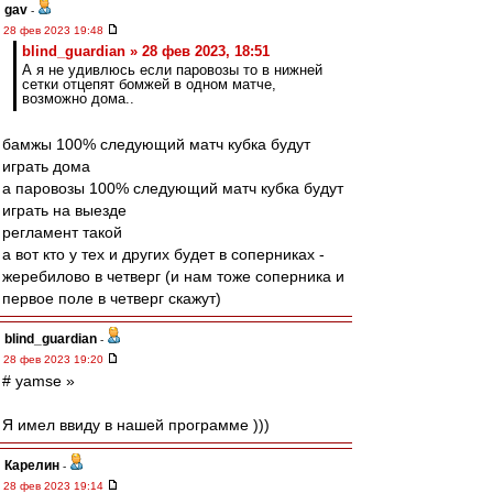
gav
-
28 фев 2023 19:48
blind_guardian » 28 фев 2023, 18:51
А я не удивлюсь если паровозы то в нижней
сетки отцепят бомжей в одном матче,
возможно дома..
бамжы 100% следующий матч кубка будут
играть дома
а паровозы 100% следующий матч кубка будут
играть на выезде
регламент такой
а вот кто у тех и других будет в соперниках -
жеребилово в четверг (и нам тоже соперника и
первое поле в четверг скажут)
blind_guardian
-
28 фев 2023 19:20
# yamse »
Я имел ввиду в нашей программе )))
Карелин
-
28 фев 2023 19:14