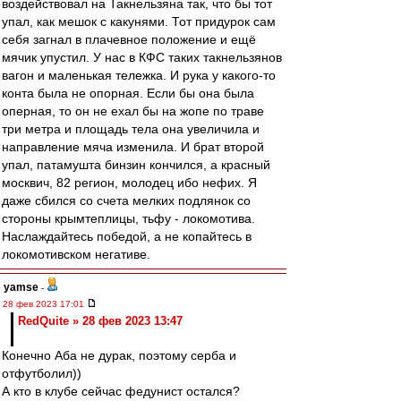
воздействовал на Такнельзяна так, что бы тот
упал, как мешок с какунями. Тот придурок сам
себя загнал в плачевное положение и ещё
мячик упустил. У нас в КФС таких такнельзянов
вагон и маленькая тележка. И рука у какого-то
конта была не опорная. Если бы она была
оперная, то он не ехал бы на жопе по траве
три метра и площадь тела она увеличила и
направление мяча изменила. И брат второй
упал, патамушта бинзин кончился, а красный
москвич, 82 регион, молодец ибо нефих. Я
даже сбился со счета мелких подлянок со
стороны крымтеплицы, тьфу - локомотива.
Наслаждайтесь победой, а не копайтесь в
локомотивском негативе.
yamse
-
28 фев 2023 17:01
RedQuite » 28 фев 2023 13:47
Конечно Аба не дурак, поэтому серба и
отфутболил))
А кто в клубе сейчас федунист остался?