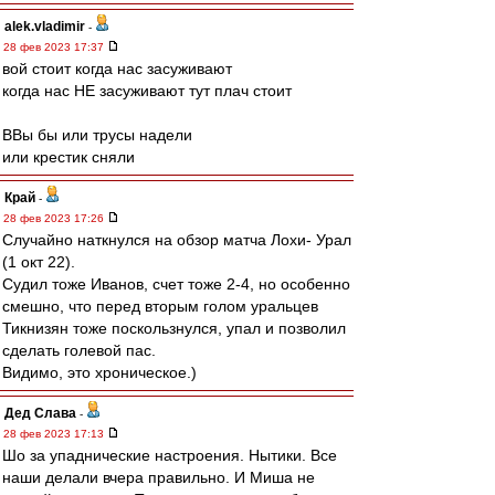
alek.vladimir
-
28 фев 2023 17:37
вой стоит когда нас засуживают
когда нас НЕ засуживают тут плач стоит
ВВы бы или трусы надели
или крестик сняли
Край
-
28 фев 2023 17:26
Случайно наткнулся на обзор матча Лохи- Урал
(1 окт 22).
Судил тоже Иванов, счет тоже 2-4, но особенно
смешно, что перед вторым голом уральцев
Тикнизян тоже поскользнулся, упал и позволил
сделать голевой пас.
Видимо, это хроническое.)
Дед Слава
-
28 фев 2023 17:13
Шо за упаднические настроения. Нытики. Все
наши делали вчера правильно. И Миша не