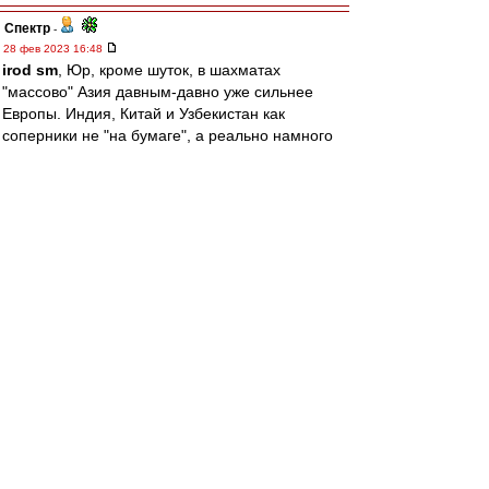
Спектр
-
28 фев 2023 16:48
irod sm
, Юр, кроме шуток, в шахматах
"массово" Азия давным-давно уже сильнее
Европы. Индия, Китай и Узбекистан как
соперники не "на бумаге", а реально намного
интереснее, чем условная Германия или
Франция.
После перехода России в Азию паритет,
скажем, по гроссмейстерам с рейтингом 2700 и
выше такой:
Азия 20 (Непомнящий, Дин Лижэнь, Ананд,
Карякин, Грищук, Абдусатторов, Видит, Гукеш,
Андрейкин, Юй Янъи, Ле Куан Лим, Магсудлу,
Витюгов, Ван Хао, Вэй И, Сюгиров, Дубов,
Харикришна, Эригайси, Артемьев)
Европа 12 (Карлсен, Фируджа, Гири, Раджабов,
Раппорт, Мамедьяров, Вашье-Лаграв, Топалов,
Дуда, Вальехо, Эльянов, Дяк)
Америка 8 (Накамура, Каруана, Со, Аронян,
Домингес, Шенкленд, Ниманн, Робсон)
В буквальном смысле в Азии столько же