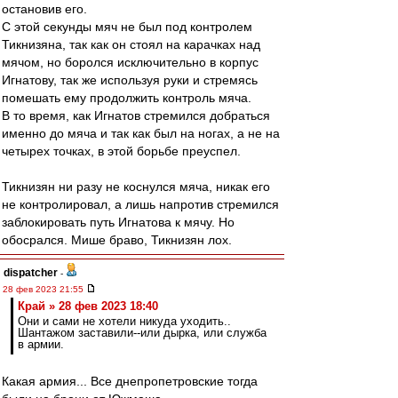
остановив его.
С этой секунды мяч не был под контролем
Тикнизяна, так как он стоял на карачках над
мячом, но боролся исключительно в корпус
Игнатову, так же используя руки и стремясь
помешать ему продолжить контроль мяча.
В то время, как Игнатов стремился добраться
именно до мяча и так как был на ногах, а не на
четырех точках, в этой борьбе преуспел.
Тикнизян ни разу не коснулся мяча, никак его
не контролировал, а лишь напротив стремился
заблокировать путь Игнатова к мячу. Но
обосрался. Мише браво, Тикнизян лох.
dispatcher
-
28 фев 2023 21:55
Край » 28 фев 2023 18:40
Они и сами не хотели никуда уходить..
Шантажом заставили--или дырка, или служба
в армии.
Какая армия... Все днепропетровские тогда