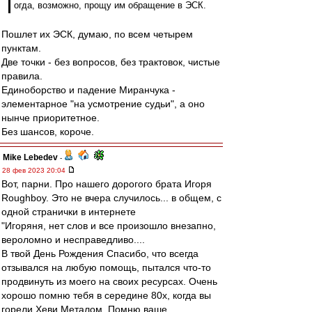
огда, возможно, прощу им обращение в ЭСК.
Пошлет их ЭСК, думаю, по всем четырем
пунктам.
Две точки - без вопросов, без трактовок, чистые
правила.
Единоборство и падение Миранчука -
элементарное "на усмотрение судьи", а оно
нынче приоритетное.
Без шансов, короче.
Mike Lebedev
-
28 фев 2023 20:04
Вот, парни. Про нашего дорогого брата Игоря
Roughboy. Это не вчера случилось... в общем, с
одной странички в интернете
"Игоряня, нет слов и все произошло внезапно,
вероломно и несправедливо....
В твой День Рождения Спасибо, что всегда
отзывался на любую помощь, пытался что-то
продвинуть из моего на своих ресурсах. Очень
хорошо помню тебя в середине 80х, когда вы
горели Хеви Металом. Помню ваше