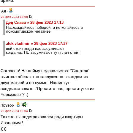
армии.
Ал
-
28 фев 2023 18:08
Дед Слава » 28 фев 2023 17:13
Наслаждайтесь победой, а не копайтесь в
локомотивском негативе.
alek.vladimir » 28 фев 2023 17:37
вой стоит когда нас засуживают
когда нас НЕ засуживают тут плач стоит
Согласен! Не пойму недовольства. "Спартак"
выиграл абсолютно заслуженно в каждом из
двух матчей и по сумме. Нафиг тут
ахеджакствовать: "Простите нас, проститутки из
Черкизово"? :)
Трувор
-
28 фев 2023 18:04
Так это ты подстраховался ради квартиры
Ивановым !
))))