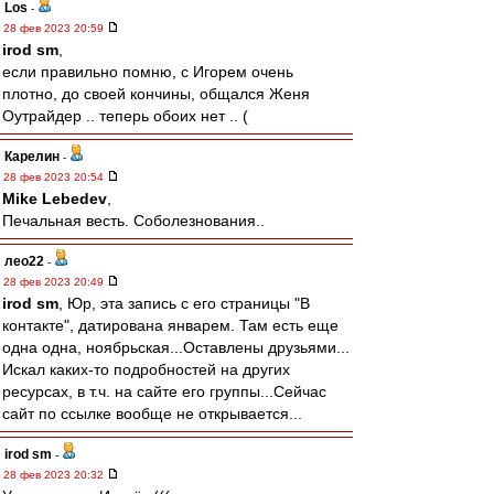
Los
-
28 фев 2023 20:59
irod sm
,
если правильно помню, с Игорем очень
плотно, до своей кончины, общался Женя
Оутрайдер .. теперь обоих нет .. (
Карелин
-
28 фев 2023 20:54
Mike Lebedev
,
Печальная весть. Соболезнования..
лео22
-
28 фев 2023 20:49
irod sm
, Юр, эта запись с его страницы "В
контакте", датирована январем. Там есть еще
одна одна, ноябрьская...Оставлены друзьями...
Искал каких-то подробностей на других
ресурсах, в т.ч. на сайте его группы...Сейчас
сайт по ссылке вообще не открывается...
irod sm
-
28 фев 2023 20:32