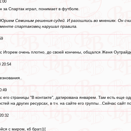
1:00
н за Спартак играл, понимает в футболе.
 Юрием Семиным решения судей. И разошлись во мнениях. Он сч
оменте спартаковец нарушал правила.
59
 Игорем очень плотно, до своей кончины, общался Женя Оутрайдер 
 20:54
езнования..
0:49
 с его страницы "В контакте", датирована январем. Там есть еще о
стей на других ресурсах, в т.ч. на сайте его группы...Сейчас сайт 
20:32
йся с миром, кб брат.(((