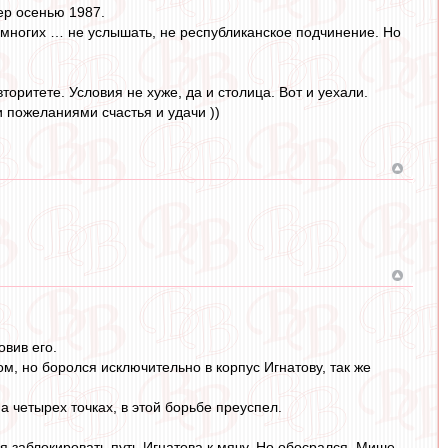
ер осенью 1987.
многих … не услышать, не республиканское подчинение. Но
торитете. Условия не хуже, да и столица. Вот и уехали.
и пожеланиями счастья и удачи ))
овив его.
ом, но боролся исключительно в корпус Игнатову, так же
на четырех точках, в этой борьбе преуспел.
ся заблокировать путь Игнатова к мячу. Но обосрался. Мише