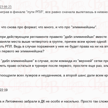
23 08:25
роиграв в финале "пути РПЛ", все равно сначала вылетаешь в нижню
 что снова про формат, что много, и что про "элиминейшны".
 при действующем регламенте правило "дабл элиминейшн" вместе
заняли места выше четвертого в группе, причем всем кроме одной: 
уть РПЛ. Ведь в случае поражения у нее не будет права на ни на в
е первого же элиминейшна?
"дабл элиминейшне" в случае, если команда из "верхней" сетки про
еть право остаться в турнире после первого, простите еще раз, э
о поощрили всех лузеров и неудачников, а второй шанс дали всем 
22:19
 и Литовченко забрали в ДК не особо и насильно. Просто так слож