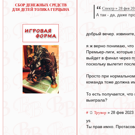
СБОР ДЕНЕЖНЫХ СРЕДСТВ
Спектр » 28 фев 20
ДЛЯ ДЕТЕЙ ТОЛИКА ГЕРЦЫНА
А так - да, даже п
добрый вечер. извините,
я ж верно понимаю, что
Премьер-лиги, которые 
выйдет в финал через п
поскольку вылетит посл
Просто при нормальном 
команда тоже должна им
То есть получается, чт
выиграла?
#
Трувор
» 28 фев 2023 
ys
Ты прав имхо. Протасова