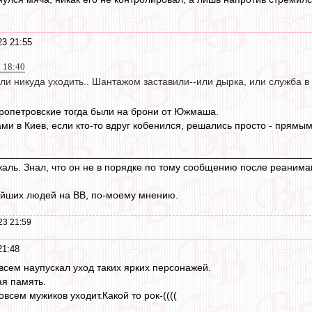
3 21:55
 18:40
ли никуда уходить.. Шантажом заставили--или дырка, или служба в
пропетровские тогда были на брони от Южмаша.
ми в Киев, если кто-то вдруг кобенился, решались просто - прям
________________________________________________________
жаль. Знал, что он не в порядке по тому сообщению после реанима
ейших людей на ВВ, по-моему мнению.
23 21:59
21:48
овсем наупускал уход таких ярких персонажей.
ая память.
всем мужиков уходит.Какой то рок-((((