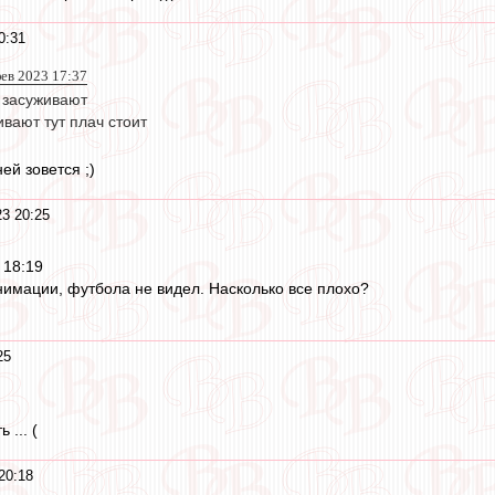
0:31
фев 2023 17:37
с засуживают
ивают тут плач стоит
ей зовется ;)
3 20:25
 18:19
нимации, футбола не видел. Насколько все плохо?
25
 ... (
20:18