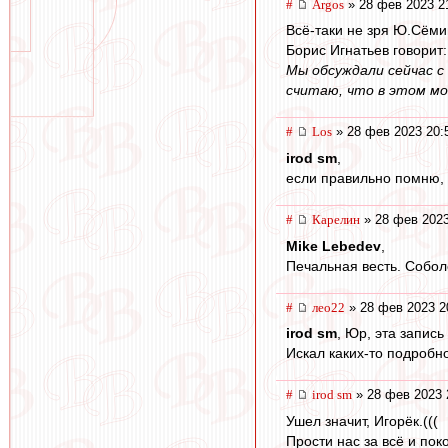
#
Argos
» 28 фев 2023 2
Всё-таки не зря Ю.Сёми
Борис Игнатьев говорит:
Мы обсуждали сейчас с
считаю, что в этом м
#
Los
» 28 фев 2023 20:
irod sm
,
если правильно помню, с
#
Карелин
» 28 фев 2023
Mike Lebedev
,
Печальная весть. Собол
#
лео22
» 28 фев 2023 2
irod sm
, Юр, эта запись
Искал каких-то подробно
#
irod sm
» 28 фев 2023 
Ушел значит, Игорёк.(((
Прости нас за всё и поко