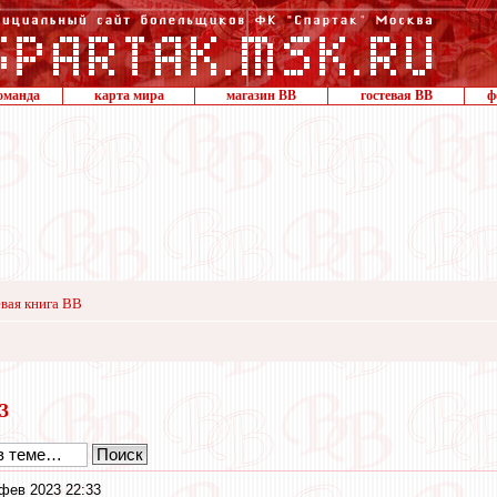
оманда
карта мира
магазин ВВ
гостевая ВВ
ф
вая книга ВВ
23
фев 2023 22:33