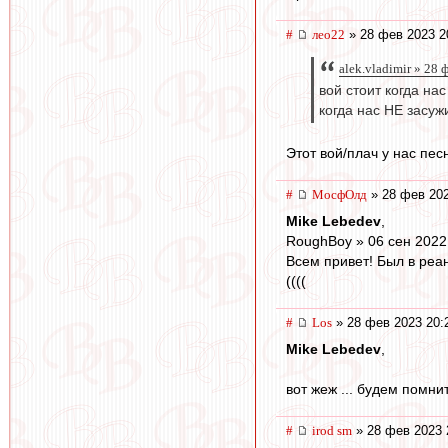
#
лео22
» 28 фев 2023 2
alek.vladimir » 28 
вой стоит когда на
когда нас НЕ засуж
Этот вой/плач у нас песн
#
МосфОлд
» 28 фев 202
Mike Lebedev
,
RoughBoy » 06 сен 2022
Всем привет! Был в реа
((((
#
Los
» 28 фев 2023 20:
Mike Lebedev
,
вот жеж ... будем помнить
#
irod sm
» 28 фев 2023 