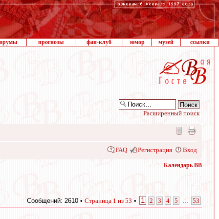
орумы
прогнозы
фан-клуб
юмор
музей
ссылки
Расширенный поиск
FAQ
Регистрация
Вход
Календарь ВВ
1
Сообщений: 2610 •
Страница
1
из
53
•
2
3
4
5
...
53