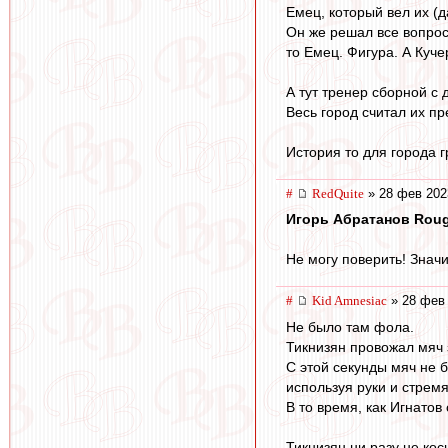
Емец, который вел их (д
Он же решал все вопрос
то Емец. Фигура. А Куче
А тут тренер сборной с 
Весь город считал их п
История то для города 
#
RedQuite
» 28 фев 202
Игорь Абратанов Roug
Не могу поверить! Значи
#
Kid Amnesiac
» 28 фев 
Не было там фола.
Тикнизян провожал мяч з
С этой секунды мяч не б
используя руки и стрем
В то время, как Игнатов
Тикнизян ни разу не кос