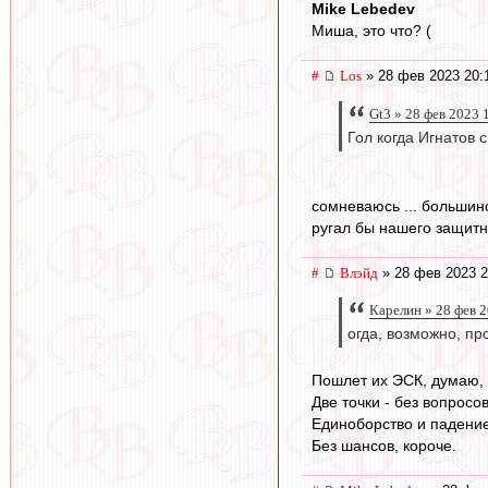
Mike Lebedev
Миша, это что? (
#
Los
» 28 фев 2023 20:
Gt3 » 28 фев 2023 
Гол когда Игнатов 
сомневаюсь ... большинс
ругал бы нашего защитни
#
Влэйд
» 28 фев 2023 2
Карелин » 28 фев 
огда, возможно, п
Пошлет их ЭСК, думаю, 
Две точки - без вопросов
Единоборство и падение
Без шансов, короче.