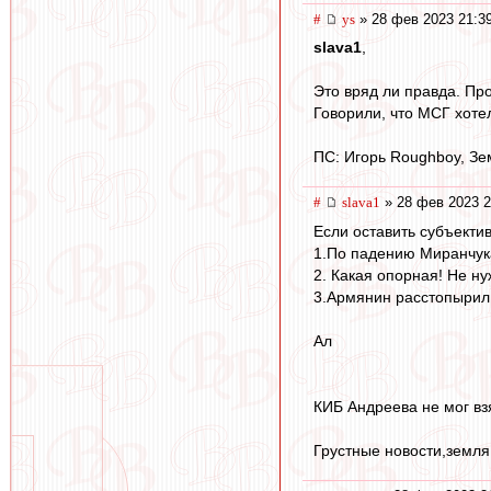
#
ys
» 28 фев 2023 21:3
slava1
,
Это вряд ли правда. Пр
Говорили, что МСГ хотел
ПС: Игорь Roughboy, Зем
#
slava1
» 28 фев 2023 2
Если оставить субъекти
1.По падению Миранчука
2. Какая опорная! Не н
3.Армянин расстопырил 
Ал
КИБ Андреева не мог вз
Грустные новости,земля