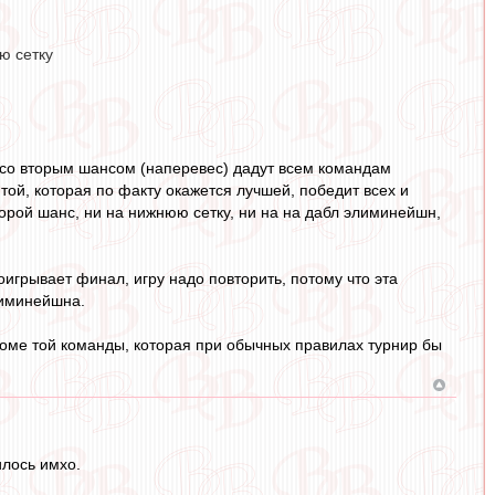
ю сетку
 со вторым шансом (наперевес) дадут всем командам
той, которая по факту окажется лучшей, победит всех и
торой шанс, ни на нижнюю сетку, ни на на дабл элиминейшн,
игрывает финал, игру надо повторить, потому что эта
лиминейшна.
кроме той команды, которая при обычных правилах турнир бы
илось имхо.