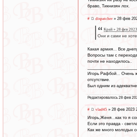
браво, Тикнизян лох.
#
dispatcher
» 28 фев 202
Край » 28 фев 2023
Они и сами не хоте
Какая армия... Все дне
Вопросы там с перехода
почти не находилось..
____________________
Игорь Рафбой... Очень 
отсутствие.
Был одним из адекватн
Редактировалось 28 фев 20
#
vlad45
» 28 фев 2023 
Игорь,Женя...как то я с
Если это правда - светл
Как же много молодых со