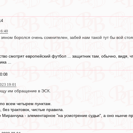
14
16:40
с зяном боролся очень сомнителен, забей нам такой тут бы вой сто
тво смотрят европейский футбол ... защитник там, обычно, видя, чт
ка ...
0:08
2023 19:01
рощу им обращение в ЭСК.
по всем четырем пунктам.
, без трактовок, чистые правила.
 Миранчука - элементарное "на усмотрение судьи", а оно нынче п