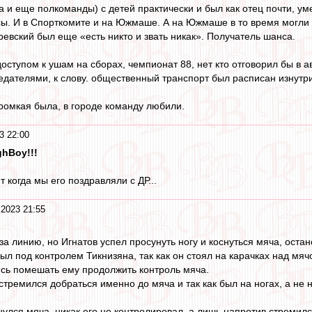
а и еще полкоманды) с детей практически и был как отец почти, ум
ы. И в Спорткомите и на Южмаше. А на Южмаше в то время могли 
ревский был еще «есть никто и звать никак». Получатель шанса.
доступом к ушам на сборах, чемпионат 88, нет кто отговорил бы в ав
редателями, к слову. общественный транспорт был расписан изнутр
громкая была, в городе команду любили.
3 22:00
hBoy!!!
т когда мы его поздравляли с ДР...
2023 21:55
а линию, но Игнатов успел просунуть ногу и коснуться мяча, остан
ыл под контролем Тикнизяна, так как он стоял на карачках над мяч
ясь помешать ему продолжить контроль мяча.
 стремился добраться именно до мяча и так как был на ногах, а не 
нулся мяча, никак его не контролировал, а лишь напротив стремил