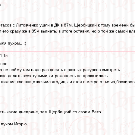
9
отасов с Литовченко ушли в ДК в 87м. Щербицкий к тому времени б
 его сразу же в 85м выгнать, в итоге оставил, но о той же самой в
ля пухом.. :(
1:15
вное.
 не пойму,там надо раз десять с разных ракурсов смотреть.
ужно делать всех тупыми,хитрожопость не прокатилась.
нижние клешни,отклячил ягодицы и стоя в метре от мяча,блокиров
ять,какие днепряне, там Щербицкий со своим Вето.
 пухом Игорю...