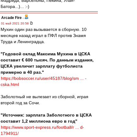
Мадрида, Барселоны, Пекина, Улан-
Батора...)... :-)
Arcade Fire
-
31 май 2021 20:58
Мухин один раз вызывается в сборную. 10
месяцев назад играл в ПФЛ против Знамя
Труда и Ленинградца.
"Годовой оклад Максима Мухина в ЦСКА
составит € 600 тысяч. По данным издания,
ЦСКА увеличит зарплату футболиста
примерно в 40 раз."
https://bobsoccer.ru/user/45187/blog/sm ... -
cska.html
Заболотный не вылезает из сборной, играя
второй год за Сочи.
"Источник: зарплата Заболотного в ЦСКА
составит 1,2 миллиона евро в год"
https://www.sport-express.ru/football/r ... d-
1794911/