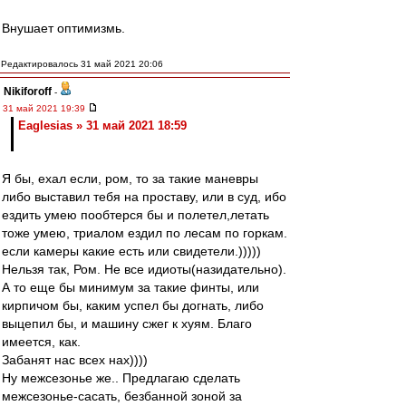
Внушает оптимизмь.
Редактировалось 31 май 2021 20:06
Nikiforoff
-
31 май 2021 19:39
Eaglesias » 31 май 2021 18:59
Я бы, ехал если, ром, то за такие маневры
либо выставил тебя на проставу, или в суд, ибо
ездить умею пообтерся бы и полетел,летать
тоже умею, триалом ездил по лесам по горкам.
если камеры какие есть или свидетели.)))))
Нельзя так, Ром. Не все идиоты(назидательно).
А то еще бы минимум за такие финты, или
кирпичом бы, каким успел бы догнать, либо
выцепил бы, и машину сжег к хуям. Благо
имеется, как.
Забанят нас всех нах))))
Ну межсезонье же.. Предлагаю сделать
межсезонье-сасать, безбанной зоной за