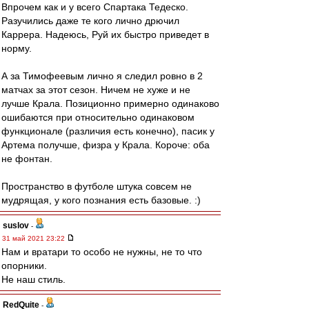
Впрочем как и у всего Спартака Тедеско.
Разучились даже те кого лично дрючил
Каррера. Надеюсь, Руй их быстро приведет в
норму.
А за Тимофеевым лично я следил ровно в 2
матчах за этот сезон. Ничем не хуже и не
лучше Крала. Позиционно примерно одинаково
ошибаются при относительно одинаковом
функционале (различия есть конечно), пасик у
Артема получше, физра у Крала. Короче: оба
не фонтан.
Пространство в футболе штука совсем не
мудрящая, у кого познания есть базовые. :)
suslov
-
31 май 2021 23:22
Нам и вратари то особо не нужны, не то что
опорники.
Не наш стиль.
RedQuite
-