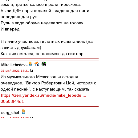
земли, третье колесо в роли гироскопа.
Были ДВЕ пары педалей - задняя для ног и
передняя для рук.
Руль в виде обруча надевался на голову.
И вперёд!
Я лично участвовал в лётных испытаниях (на
зависть дружбанам)
Как жив остался, не понимаю до сих пор.
Mike Lebedev
-
31 май 2021 18:21
Из музыкального Межсезонья сегодня
очевидное, "Виктор Робертович Цой, история с
одной песней", с наступающим, так сказать
https://zen.yandex.ru/media/mike_lebede ...
00b08f44d1
serg_chel
-
31 май 2021 18:08
Край
,
Не так на самом деле. Зависит от мощности.