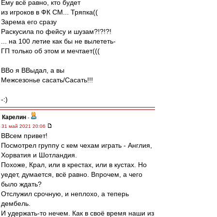
Ему всё равно, кто будет
из игроков в ФК СМ... Тряпка((
Зарема его сразу
Раскусила по фейсу и шузам?!?!?!
... на 100 летие как бы не вылететь-
ГП только об этом и мечтает(((
ВВо я ВВыдал, а вы
Межсезонье сасать/Сасать!!!
-:)
Карелин
-
31 май 2021 20:06
ВВсем привет!
Посмотрел группу с кем чехам играть - Англия,
Хорватия и Шотландия.
Похоже, Крал, или в крестах, или в кустах. Но
уедет, думается, всё равно. Впрочем, а чего
было ждать?
Отслужил срочную, и неплохо, а теперь
дембель.
И удержать-то нечем. Как в своё время наши из