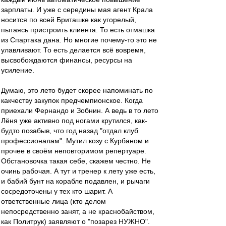
зарплаты. И уже с середины мая агент Крала
носится по всей Бриташке как угорелый,
пытаясь пристроить клиента. То есть отмашка
из Спартака дана. Но многие почему-то это не
улавливают. То есть делается всё вовремя,
высвобождаются финансы, ресурсы на
усиление.
Думаю, это лето будет скорее напоминать по
какчеству закупок предчемпионское. Когда
приехали Фернандо и Зобнин. А ведь в то лето
Лёня уже активно под ногами крутился, как-
будто позабыв, что год назад "отдал клуб
профессионалам". Мутил козу с Курбаном и
прочее в своём неповторимом репертуаре.
Обстановочка такая себе, скажем честно. Не
очинь рабочая. А тут и тренер к лету уже есть,
и бабий бунт на корабле подавлен, и рычаги
сосредоточены у тех кто шарит. А
ответственные лица (кто делом
непосредственно занят, а не краснобайством,
как Политрук) заявляют о "позарез НУЖНО".