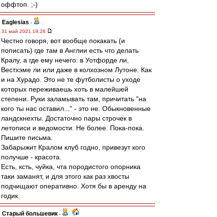
оффтоп. ;-)
Eaglesias
-
31 май 2021 19:26
Честно говоря, вот вообще покакать (и
пописать) где там в Англии есть что делать
Кралу, а где ему нечего: в Уотфорде ли,
Вестхэме ли или даже в колхозном Лутоне. Как
и на Хурадо. Это не те футболисты о уходе
которых переживаешь хоть в малейшей
степени. Руки заламывать там, причитать "на
кого ты нас оставил..." - это не. Обыкновенные
ландскнехты. Достаточно пары строчек в
летописи и ведомости. Не более. Пока-пока.
Пишите письма.
Забарыжит Кралом клуб годно, привезут кого
получше - красота.
Есть, ксть, чуйка, чта породистого опорника
таки заманят, и для этого как раз хвосты
подчищают оперативно. Хотя бы в аренду на
годик.
Старый большевик
-