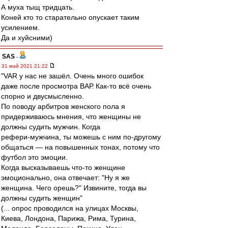
А муха тыщ тридцать.
Коней кто то старательно опускает таким
усилением.
Да и хуйсними)
SAS
-
31 май 2021 21:22
"VAR у нас не зашёл. Очень много ошибок
даже после просмотра ВАР. Как‑то всё очень
спорно и двусмысленно.
По поводу арбитров женского пола я
придерживаюсь мнения, что женщины не
должны судить мужчин. Когда
рефери‑мужчина, ты можешь с ним по‑другому
общаться — на повышенных тонах, потому что
футбол это эмоции.
Когда высказываешь что‑то женщине
эмоционально, она отвечает: "Ну я же
женщина. Чего орешь?" Извините, тогда вы
должны судить женщин"
(... опрос проводился на улицах Москвы,
Киева, Лондона, Парижа, Рима, Турина,