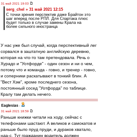
31 май 2021 19:03
serg_chel » 31 май 2021 12:15
C точки зрения перспектив даже Брайтон это
шаг вперед после РПЛ. Для Спартака плюс
будет только в случае замены Крала на
более сильного иностранца
У нас уже был случай, когда перспективный лег
сорвался в заштатную английскую деревню,
которая на что-то там претендовала. Речь о
Хурадо и "Уотфорде" - один сезон и ни о чем,
потому что и команда - говно, и тренер - говно,
и соперники раскатывают в тонкий блин. А
"Вест Хэм", кроме последнего сезона,
постоянный сосед "Уотфорда" по таблице.
Кралу там делать нечего.
Eaglesias
-
31 май 2021 18:59
Раньше книжки читали на ходу, сейчас с
телефонами шастают. А великов и самокатов и
раньше было пруд пруди, и дураков хватало,
нда-с. Тут гражданин водитель должен