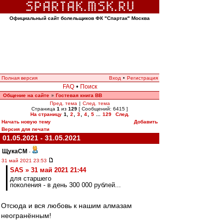
Официальный сайт болельщиков ФК "Спартак" Москва
Полная версия
Вход
•
Регистрация
FAQ
•
Поиск
Общение на сайте
Гостевая книга ВВ
»
Пред. тема
|
След. тема
Страница
1
из
129
[ Сообщений: 6415 ]
На страницу
1
,
2
,
3
,
4
,
5
...
129
След.
Начать новую тему
Добавить
Версия для печати
01.05.2021 - 31.05.2021
ЩукаСМ
-
31 май 2021 23:53
SAS » 31 май 2021 21:44
для старшего
поколения - в день 300 000 рублей...
Отсюда и вся любовь к нашим алмазам
неогранённым!