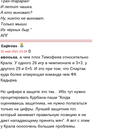
Трах-тарарах!
И летит чашка.
А кто виноват?
Ну, никто не виноват.
Только мыши
Из чёрных дыр."
АПГ
Eaglesias
-
31 май 2021 23:28
авоська
, а чем плох Тимофеев относительно
Крала. У одного 26 игр в чемпионате и 3+3, у
другого 29 и 0+5. И это при том, что Спартак
куда более атакующая команда чем ФК
Кадырка.
Но цифири в защите это так... Ибо тут нужно
процитировать Курбана-паши "Когда
оцениваешь защитника, не нужно полагаться
только на цифры. Лучший защитник тот,
который занимает правильную позицию и не
дает нападающему принять мяч". А вот с этим
у Крала ооооочень большие проблемы.