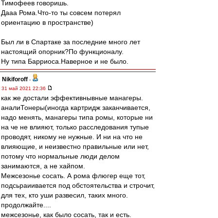
Тимофеев говоришь.
Дааа Рома.Что-то ты совсем потерял
ориентацию в пространстве)
Был ли в Спартаке за последние много лет
настоящий опорник?По функционалу.
Ну типа Барриоса.Наверное и не было.
Nikiforoff
-
31 май 2021 22:36
как же достали эффективнывные манагеры.
аналиТонеры(иногда картридж заканчивается,
надо менять, манагеры типа ромы, которые ни
на че не влияют, только расследования тупые
проводят, никому не нужные. И ни на что не
влияющие, и неизвестно правильные или нет,
потому что нормальные люди делом
занимаются, а не хайпом.
Межсезонье сосать. А рома флюгер еще тот,
подсьраиивается под обстоятельства и строчит,
для тех, кто уши развесил, таких много.
продолжайте....
межсезонье, как было сосать, так и есть.