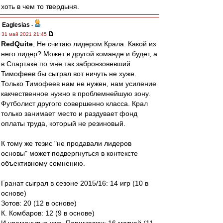
хоть в чем то твердыня.
Eaglesias
-
31 май 2021 21:45
RedQuite
, Не считаю лидером Крала. Какой из
него лидер? Может в другой команде и будет, а
в Спартаке по мне так забронзовевший
Тимофеев бы сыграл вот ничуть не хуже.
Только Тимофеев нам не нужен, нам усиление
какчественное нужно в проблемнейшую зону.
Футболист другого совершенно класса. Крал
только занимает место и раздувает фонд
оплаты труда, который не резиновый.
К тому же тезис "не продавали лидеров
основы" может подвергнуться в контексте
объективному сомнению.
Гранат сыграл в сезоне 2015/16: 14 игр (10 в
основе)
Зотов: 20 (12 в основе)
К. Комбаров: 12 (9 в основе)