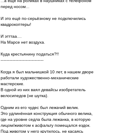
...а ещё на роликах в наушниках с телефоном
перед носом...
И это ещё по-серьёзному не подключились
квадрокоптеры!
И этттаа....
На Марсе нет воздуха.
Куда крестьянину податься?!!
-----------------------------
Когда я был мальчишкой 10 лет, в нашем дворе
работали художественно-механические
мастерские.
В одной из них ваял девайсы изобретатель
велосипедов (не шутка).
Одним из его чудес был лежачий велик.
Это удлинённая конструкция обычного велика,
где на уровне седла была лежанка, в которую
лицом/животом к асфальту помещался ездок.
Под животом у него крутилось, не касаясь