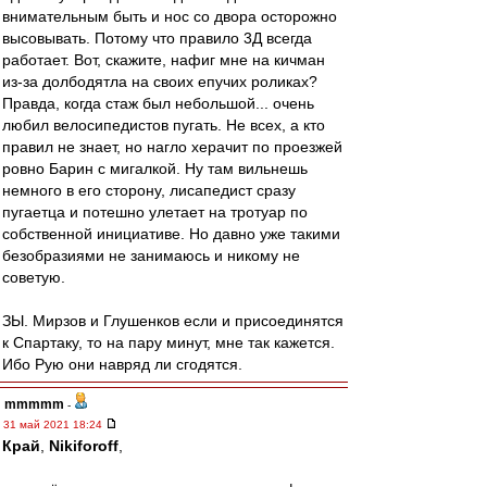
внимательным быть и нос со двора осторожно
высовывать. Потому что правило 3Д всегда
работает. Вот, скажите, нафиг мне на кичман
из-за долбодятла на своих епучих роликах?
Правда, когда стаж был небольшой... очень
любил велосипедистов пугать. Не всех, а кто
правил не знает, но нагло херачит по проезжей
ровно Барин с мигалкой. Ну там вильнешь
немного в его сторону, лисапедист сразу
пугаетца и потешно улетает на тротуар по
собственной инициативе. Но давно уже такими
безобразиями не занимаюсь и никому не
советую.
ЗЫ. Мирзов и Глушенков если и присоединятся
к Спартаку, то на пару минут, мне так кажется.
Ибо Рую они навряд ли сгодятся.
mmmmm
-
31 май 2021 18:24
Край
,
Nikiforoff
,