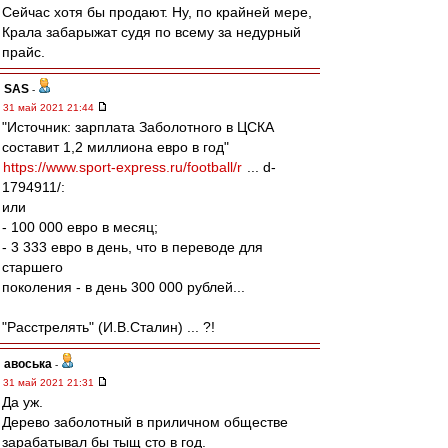
Сейчас хотя бы продают. Ну, по крайней мере,
Крала забарыжат судя по всему за недурный
прайс.
SAS
-
31 май 2021 21:44
"Источник: зарплата Заболотного в ЦСКА
составит 1,2 миллиона евро в год"
https://www.sport-express.ru/football/r
... d-
1794911/:
или
- 100 000 евро в месяц;
- 3 333 евро в день, что в переводе для
старшего
поколения - в день 300 000 рублей...
"Расстрелять" (И.В.Сталин) ... ?!
авоська
-
31 май 2021 21:31
Да уж.
Дерево заболотный в приличном обществе
зарабатывал бы тыщ сто в год.