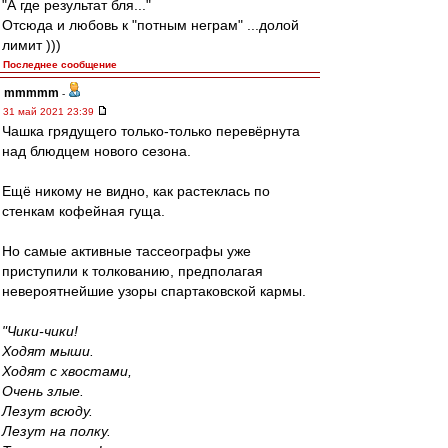
"А где результат бля..."
Отсюда и любовь к "потным неграм" ...долой
лимит )))
Последнее сообщение
mmmmm
-
31 май 2021 23:39
Чашка грядущего только-только перевёрнута
над блюдцем нового сезона.
Ещё никому не видно, как растеклась по
стенкам кофейная гуща.
Но самые активные тассеографы уже
приступили к толкованию, предполагая
невероятнейшие узоры спартаковской кармы.
"Чики-чики!
Ходят мыши.
Ходят с хвостами,
Очень злые.
Лезут всюду.
Лезут на полку.