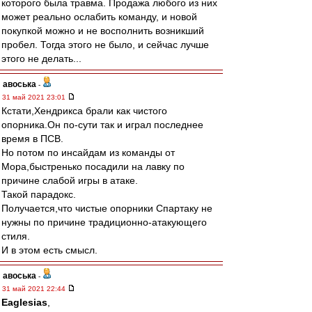
которого была травма. Продажа любого из них
может реально ослабить команду, и новой
покупкой можно и не восполнить возникший
пробел. Тогда этого не было, и сейчас лучше
этого не делать...
авоська
-
31 май 2021 23:01
Кстати,Хендрикса брали как чистого
опорника.Он по-сути так и играл последнее
время в ПСВ.
Но потом по инсайдам из команды от
Мора,быстренько посадили на лавку по
причине слабой игры в атаке.
Такой парадокс.
Получается,что чистые опорники Спартаку не
нужны по причине традиционно-атакующего
стиля.
И в этом есть смысл.
авоська
-
31 май 2021 22:44
Eaglesias
,