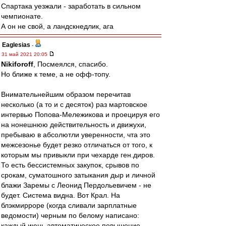
Спартака уезжали - заработать в сильном
чемпионате.
А он не свой, а ландскнедлик, ага
Eaglesias
-
31 май 2021 20:05
Nikiforoff
, Посмеялся, спасибо.
Но ближе к теме, а не офф-топу.
Внимательнейшим образом перечитав
несколько (а то и с десяток) раз мартовское
интервью Попова-Мележикова и проецируя его
на нонешнюю действительность и движухи,
пребываю в абсолютли уверенности, чта это
межсезонье будет резко отличаться от того, к
которым мы привыкли при чехарде ген.диров.
То есть бессистемных закупок, срывов по
срокам, суматошного затыкания дыр и личной
блажи Заремы с Леонид Пердольевичем - не
будет. Система видна. Вот Крал. На
блэкмирроре (когда сливали зарплатные
ведомости) черным по белому написано:
каждый июнь автоматическое повышение