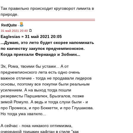
Так правильно происходит круговорот лимита в
природе.
RedQuite
-
31 май 2021 20:40
Eaglesias » 31 май 2021 20:05
...Думаю, это лето будет скорее напоминать
по какчеству закупок предчемпионское.
Когда приехали Фернандо и Зобнин...
Эх, Рома, твоими бы устами... А от
предчемпионского лета есть одно очень
важное отличие - тогда не продавали лидеров
основы, поэтому все покупки были реальным
усилением. А на выход тогда пошли
резервисты Паршивлюк, Брызгалов, позже
зимой Ромуло. А ведь и тогда слухи были - и
про Промеса, и про Боккетти, и про Глушакова.
Но тогда ума хватило...
А сейчас - пока никакого оптимизма,
очередной тришкин кафтан в стиле "как