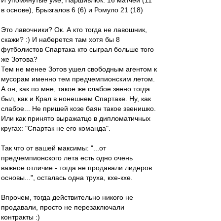
И упомянутые уже, Паршивлюк: 16 матчей (11
в основе), Брызгалов 6 (6) и Ромуло 21 (18)
Это лавочники? Ок. А кто тогда не лавошник,
скажи? :) И наберется там хотя бы 8
футболистов Спартака кто сыграл больше того
же Зотова?
Тем не менее Зотов ушел свободным агентом к
мусорам именно тем предчемпионским летом.
А он, как по мне, такое же слабое звено тогда
был, как и Крал в нонешнем Спартаке. Ну, как
слабое... Не пришей козе баян такое звенишко.
Или как принято выражатцо в дипломатичных
кругах: "Спартак не его команда".
Так что от вашей максимы: "...от
предчемпионского лета есть одно очень
важное отличие - тогда не продавали лидеров
основы...", осталась одна труха, кхе-кхе.
Впрочем, тогда действительно никого не
продавали, просто не перезаключали
контракты :)