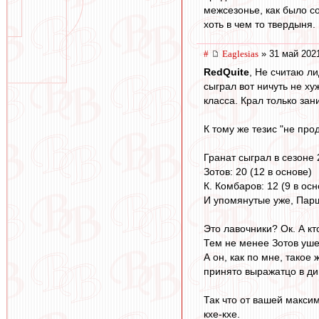
межсезонье, как было сос
хоть в чем то твердыня.
#
Eaglesias
» 31 май 2021
RedQuite
, Не считаю л
сыграл вот ничуть не х
класса. Крал только за
К тому же тезис "не пр
Гранат сыграл в сезоне 2
Зотов: 20 (12 в основе)
К. Комбаров: 12 (9 в осн
И упомянутые уже, Парши
Это лавочники? Ок. А кт
Тем не менее Зотов уш
А он, как по мне, такое
принято выражатцо в ди
Так что от вашей максим
кхе-кхе.