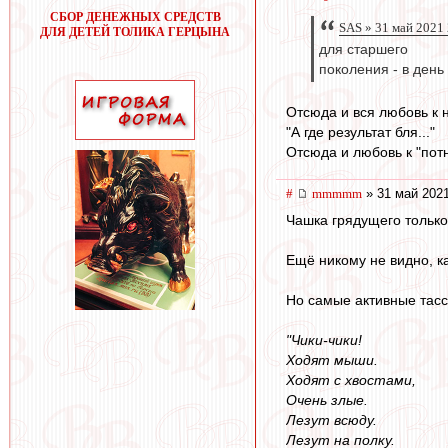
СБОР ДЕНЕЖНЫХ СРЕДСТВ
SAS » 31 май 2021
ДЛЯ ДЕТЕЙ ТОЛИКА ГЕРЦЫНА
для старшего
поколения - в день 
Отсюда и вся любовь к
"А где результат бля..."
Отсюда и любовь к "потн
#
mmmmm
» 31 май 2021
Чашка грядущего только
Ещё никому не видно, к
Но самые активные тасс
"Чики-чики!
Ходят мыши.
Ходят с хвостами,
Очень злые.
Лезут всюду.
Лезут на полку.