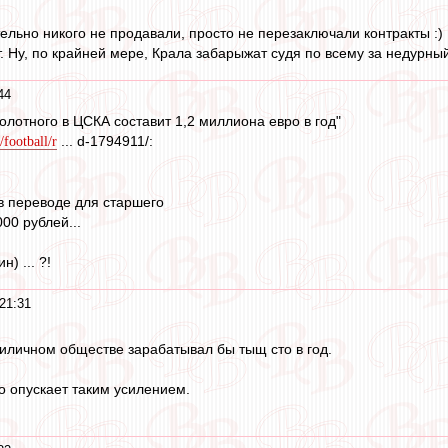
ельно никого не продавали, просто не перезаключали контракты :)
. Ну, по крайней мере, Крала забарыжат судя по всему за недурны
44
олотного в ЦСКА составит 1,2 миллиона евро в год"
... d-1794911/:
/football/r
о в переводе для старшего
00 рублей...
) ... ?!
21:31
иличном обществе зарабатывал бы тыщ сто в год.
о опускает таким усилением.