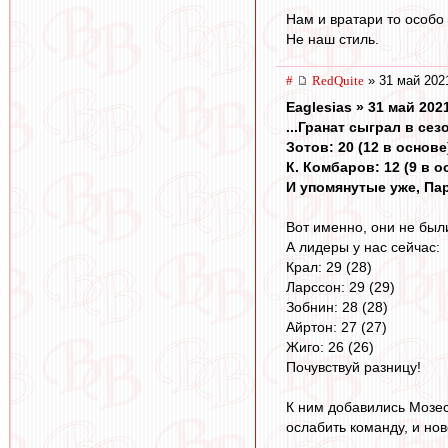
Нам и вратари то особо 
Не наш стиль.
#
RedQuite
» 31 май 202
Eaglesias » 31 май 202
...Гранат сыграл в сезо
Зотов: 20 (12 в основе
К. Комбаров: 12 (9 в о
И упомянутые уже, Парш
Вот именно, они не бы
А лидеры у нас сейчас:
Крал: 29 (28)
Ларссон: 29 (29)
Зобнин: 28 (28)
Айртон: 27 (27)
Жиго: 26 (26)
Почувствуй разницу!
К ним добавились Мозес
ослабить команду, и нов