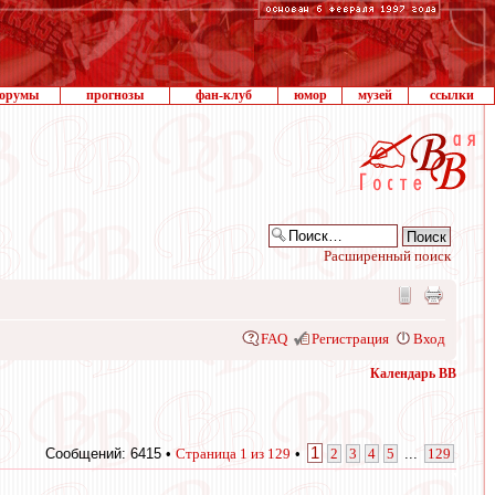
орумы
прогнозы
фан-клуб
юмор
музей
ссылки
Расширенный поиск
FAQ
Регистрация
Вход
Календарь ВВ
1
Сообщений: 6415 •
Страница
1
из
129
•
2
3
4
5
...
129