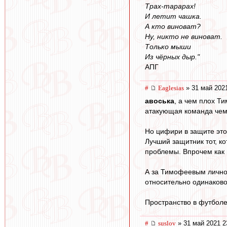
Трах-тарарах!
И летит чашка.
А кто виноват?
Ну, никто не виноват.
Только мыши
Из чёрных дыр."
АПГ
#
Eaglesias
» 31 май 2021
авоська
, а чем плох Ти
атакующая команда чем
Но цифири в защите это
Лучший защитник тот, к
проблемы. Впрочем как 
А за Тимофеевым лично 
относительно одинаково
Пространство в футболе 
#
suslov
» 31 май 2021 2