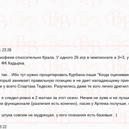
 23:28
мофеев относительно Крала. У одного 26 игр в чемпионате и 3+3, у 
 ФК Кадырка.
 так... Ибо тут нужно процитировать Курбана-паши "Когда оценива
оторый занимает правильную позицию и не дает нападающему приня
и у всего Спартака Тедеско. Разучились даже те кого лично дрючил
я следил ровно в 2 матчах за этот сезон. Ничем не хуже и не лу
м функционале (различия есть конечно), пасик у Артема получше, 
штука совсем не мудрящая, у кого познания есть базовые. :)
3:22