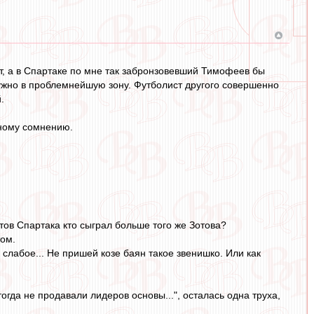
ет, а в Спартаке по мне так забронзовевший Тимофеев бы
нужно в проблемнейшую зону. Футболист другого совершенно
.
вному сомнению.
стов Спартака кто сыграл больше того же Зотова?
ом.
к слабое... Не пришей козе баян такое звенишко. Или как
тогда не продавали лидеров основы...", осталась одна труха,