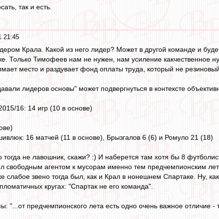
ать, так и есть.
 21:45
идером Крала. Какой из него лидер? Может в другой команде и буд
уже. Только Тимофеев нам не нужен, нам усиление какчественное 
нимает место и раздувает фонд оплаты труда, который не резиновый
одавали лидеров основы" может подвергнуться в контексте объекти
015/16: 14 игр (10 в основе)
ове)
влюк: 16 матчей (11 в основе), Брызгалов 6 (6) и Ромуло 21 (18)
о тогда не лавошник, скажи? :) И наберется там хотя бы 8 футболи
ел свободным агентом к мусорам именно тем предчемпионским лет
 же слабое звено тогда был, как и Крал в нонешнем Спартаке. Ну, ка
пломатичных кругах: "Спартак не его команда".
ы: "...от предчемпионского лета есть одно очень важное отличие - 