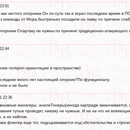
23:01
как чистого опорника.Он по-сути так и играл последнее время в П
з команды от Мора,быстренько посадили на лавку по причине слабо
опорники Спартаку не нужны по причине традиционно-атакующего 
22:44
всем потерял ориентацию в пространстве)
оследние много лет настоящий опорник?По функционалу.
ное и не было.
1 22:36
внывные манагеры. аналиТонеры(иногда картридж заканчивается, н
ования тупые проводят, никому не нужные. И ни на что не влияющи
, а не хайпом.
ма флюгер еще тот, подсьраиивается под обстоятельства и строчит,