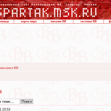
оманда
карта мира
магазин ВВ
гостевая ВВ
ф
вая книга ВВ
21
1 23:53