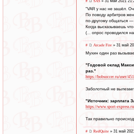
#
SAS
» 31 май 2021 21:
"VAR у нас не зашёл. О
По поводу арбитров жен
по‑другому общаться — 
Когда высказываешь что
(... опрос проводился н
#
Arcade Fire
» 31 май 20
Мухин один раз вызывае
"Годовой оклад Макси
раз."
https://bobsoccer.ru/user/45
Заболотный не вылезает 
"Источник: зарплата З
https://www.sport-express.ru
Так правильно происход
#
RedQuite
» 31 май 202