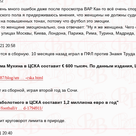
22
чень много ошибок даже после просмотра ВАР. Как‑то всё очень сп
ского пола я придерживаюсь мнения, что женщины не должны суди
на повышенных тонах, потому что футбол это эмоции.
‑то женщине эмоционально, она отвечает: "Ну я же женщина. Чего
а улицах Москвы, Киева, Лондона, Парижа, Рима, Турина, Мадрида, Б
21 20:58
тся в сборную. 10 месяцев назад играл в ПФЛ против Знамя Труда
ма Мухина в ЦСКА составит € 600 тысяч. По данным издания,
187/blog/sm ... -cska.html
из сборной, играя второй год за Сочи.
аболотного в ЦСКА составит 1,2 миллиона евро в год"
/football/r ... d-1794911/
ит круговорот лимита в природе.
1 20:40