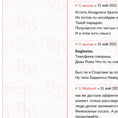
#
авоська
» 31 май 2021 
Кстати,Хендрикса брали 
Но потом по инсайдам и
Такой парадокс.
Получается,что чистые 
И в этом есть смысл.
#
авоська
» 31 май 2021 
Eaglesias
,
Тимофеев говоришь.
Дааа Рома.Что-то ты со
Был ли в Спартаке за п
Ну типа Барриоса.Навер
#
Nikiforoff
» 31 май 202
как же достали эффекти
влияют, только расслед
люди делом занимаются
Межсезонье сосать. А ро
продолжайте....