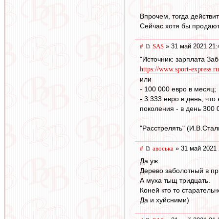
Впрочем, тогда действит
Сейчас хотя бы продают
#
SAS
» 31 май 2021 21:
"Источник: зарплата Заб
https://www.sport-express.ru
или
- 100 000 евро в месяц;
- 3 333 евро в день, чт
поколения - в день 300 0
"Расстрелять" (И.В.Сталин
#
авоська
» 31 май 2021 
Да уж.
Дерево заболотный в пр
А муха тыщ тридцать.
Коней кто то старательн
Да и хуйсними)