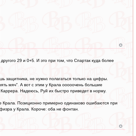
другого 29 и 0+5. И это при том, что Спартак куда более
ешь защитника, не нужно полагаться только на цифры.
ть мяч". А вот с этим у Крала ооооочень большие
 Каррера. Надеюсь, Руй их быстро приведет в норму.
чше Крала. Позиционно примерно одинаково ошибаются при
физра у Крала. Короче: оба не фонтан.