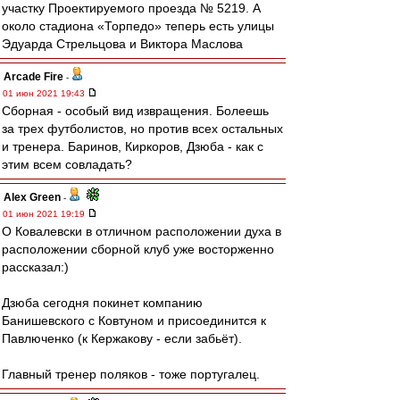
участку Проектируемого проезда № 5219. А
около стадиона «Торпедо» теперь есть улицы
Эдуарда Стрельцова и Виктора Маслова
Arcade Fire
-
01 июн 2021 19:43
Сборная - особый вид извращения. Болеешь
за трех футболистов, но против всех остальных
и тренера. Баринов, Киркоров, Дзюба - как с
этим всем совладать?
Alex Green
-
01 июн 2021 19:19
О Ковалевски в отличном расположении духа в
расположении сборной клуб уже восторженно
рассказал:)
Дзюба сегодня покинет компанию
Банишевского с Ковтуном и присоединится к
Павлюченко (к Кержакову - если забьёт).
Главный тренер поляков - тоже португалец.