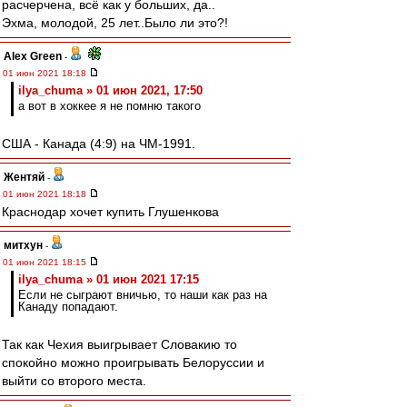
расчерчена, всё как у больших, да..
Эхма, молодой, 25 лет..Было ли это?!
Alex Green
-
01 июн 2021 18:18
ilya_chuma » 01 июн 2021, 17:50
а вот в хоккее я не помню такого
США - Канада (4:9) на ЧМ-1991.
Жентяй
-
01 июн 2021 18:18
Краснодар хочет купить Глушенкова
митхун
-
01 июн 2021 18:15
ilya_chuma » 01 июн 2021 17:15
Если не сыграют вничью, то наши как раз на
Канаду попадают.
Так как Чехия выигрывает Словакию то
спокойно можно проигрывать Белоруссии и
выйти со второго места.