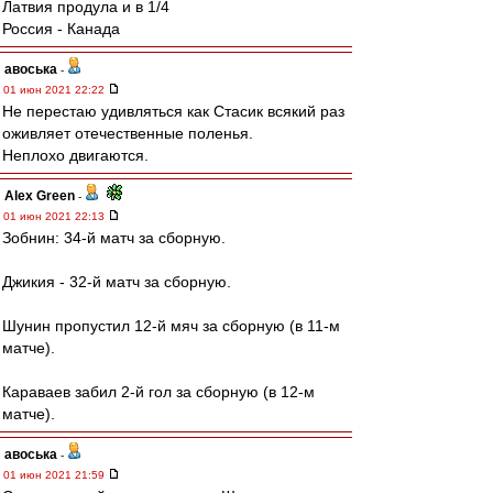
Латвия продула и в 1/4
Россия - Канада
авоська
-
01 июн 2021 22:22
Не перестаю удивляться как Стасик всякий раз
оживляет отечественные поленья.
Неплохо двигаются.
Alex Green
-
01 июн 2021 22:13
Зобнин: 34-й матч за сборную.
Джикия - 32-й матч за сборную.
Шунин пропустил 12-й мяч за сборную (в 11-м
матче).
Караваев забил 2-й гол за сборную (в 12-м
матче).
авоська
-
01 июн 2021 21:59