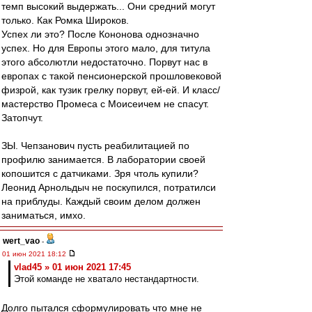
темп высокий выдержать... Они средний могут
только. Как Ромка Широков.
Успех ли это? После Кононова однозначно
успех. Но для Европы этого мало, для титула
этого абсолютли недостаточно. Порвут нас в
европах с такой пенсионерской прошловековой
физрой, как тузик грелку порвут, ей-ей. И класс/
мастерство Промеса с Моисеичем не спасут.
Затопчут.
ЗЫ. Чепзанович пусть реабилитацией по
профилю занимается. В лаборатории своей
копошится с датчиками. Зря чтоль купили?
Леонид Арнольдыч не поскупился, потратилси
на приблуды. Каждый своим делом должен
заниматься, имхо.
wert_vao
-
01 июн 2021 18:12
vlad45 » 01 июн 2021 17:45
Этой команде не хватало нестандартности.
Долго пытался сформулировать что мне не