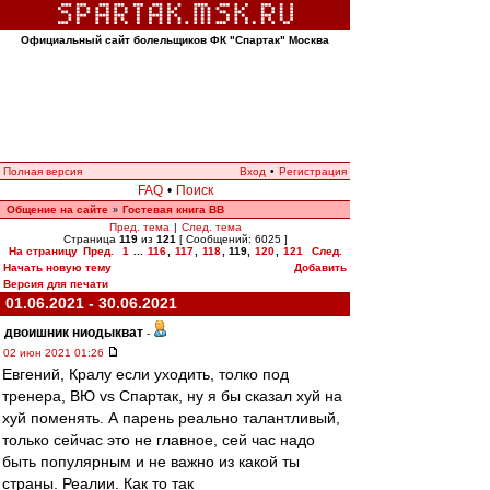
Официальный сайт болельщиков ФК "Спартак" Москва
Полная версия
Вход
•
Регистрация
FAQ
•
Поиск
Общение на сайте
Гостевая книга ВВ
»
Пред. тема
|
След. тема
Страница
119
из
121
[ Сообщений: 6025 ]
На страницу
Пред.
1
...
116
,
117
,
118
,
119
,
120
,
121
След.
Начать новую тему
Добавить
Версия для печати
01.06.2021 - 30.06.2021
двоишник ниодыкват
-
02 июн 2021 01:26
Евгений, Кралу если уходить, толко под
тренера, ВЮ vs Спартак, ну я бы сказал хуй на
хуй поменять. А парень реально талантливый,
только сейчас это не главное, сей час надо
быть популярным и не важно из какой ты
страны. Реалии. Как то так