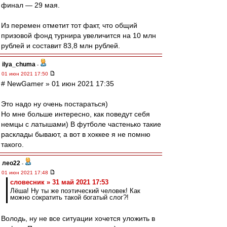
финал — 29 мая.
Из перемен отметит тот факт, что общий
призовой фонд турнира увеличится на 10 млн
рублей и составит 83,8 млн рублей.
ilya_chuma
-
01 июн 2021 17:50
# NewGamer » 01 июн 2021 17:35
Это надо ну очень постараться)
Но мне больше интересно, как поведут себя
немцы с латышами) В футболе частенько такие
расклады бывают, а вот в хоккее я не помню
такого.
лео22
-
01 июн 2021 17:48
словесник » 31 май 2021 17:53
Лёша! Ну ты же поэтический человек! Как
можно сократить такой богатый слог?!
Володь, ну не все ситуации хочется уложить в