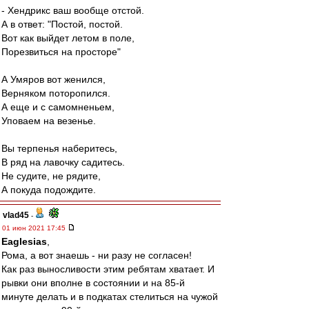
- Хендрикс ваш вообще отстой.
А в ответ: "Постой, постой.
Вот как выйдет летом в поле,
Порезвиться на просторе"
А Умяров вот женился,
Верняком поторопился.
А еще и с самомненьем,
Уповаем на везенье.
Вы терпенья наберитесь,
В ряд на лавочку садитесь.
Не судите, не рядите,
А покуда подождите.
vlad45
-
01 июн 2021 17:45
Eaglesias
,
Рома, а вот знаешь - ни разу не согласен!
Как раз выносливости этим ребятам хватает. И
рывки они вполне в состоянии и на 85-й
минуте делать и в подкатах стелиться на чужой