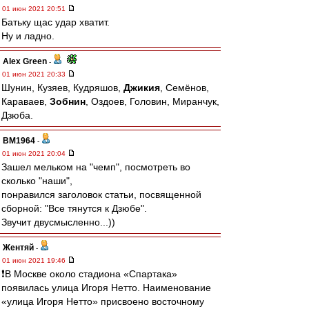
01 июн 2021 20:51
Батьку щас удар хватит.
Ну и ладно.
Alex Green
-
01 июн 2021 20:33
Шунин, Кузяев, Кудряшов,
Джикия
, Семёнов,
Караваев,
Зобнин
, Оздоев, Головин, Миранчук,
Дзюба.
BM1964
-
01 июн 2021 20:04
Зашел мельком на "чемп", посмотреть во
сколько "наши",
понравился заголовок статьи, посвященной
сборной: "Все тянутся к Дзюбе".
Звучит двусмысленно...))
Жентяй
-
01 июн 2021 19:46
❗️В Москве около стадиона «Спартака»
появилась улица Игоря Нетто. Наименование
«улица Игоря Нетто» присвоено восточному