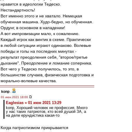
нравится в идеологии Тедеско.
Нестандартность!
Вот именно этого и не хватало. Немецкая
обученная машина. Худо-бедно, но обученная.
Ордунг, в основном в нападении!
А вот импровизации мало, к сожалению.
Каждый игрок как винтик в схеме. Практически
в любой ситуации играют одинаково. Волевые
победы и голы на последних минутах -
результат преодоления себя, "второе/третье
дыхание". Преодоление и ломание соперника.
Вот чего у Тедеско получилось, то это, в
большинстве случаев, физическая подготовка и
морально-волевые качества.
konp
-
01 июн 2021 18:00
Eaglesias » 01 июн 2021 13:29
konp, Хороший человек не профессия. Много
у нас таких патриотов, кто всей душой ЗА, а
на деле ерундистика какая-то
Когда патриотизмом прикрывается