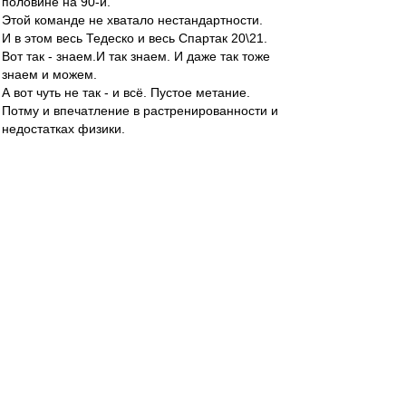
половине на 90-й.
Этой команде не хватало нестандартности.
И в этом весь Тедеско и весь Спартак 20\21.
Вот так - знаем.И так знаем. И даже так тоже
знаем и можем.
А вот чуть не так - и всё. Пустое метание.
Потму и впечатление в растренированности и
недостатках физики.
Ну вот ни разу не видел(может позабыл?), чтоб
команда тупо встала. А, не.Видел в декабре с
мешками.
Но и там чисто тренерская фишка,имхо. Но,
может и физическая неготовность к последней
игре. Спорить не буду - не знаю.
Eaglesias
-
01 июн 2021 17:43
AiltonD
, Спринты спринтам рознь. Положим и
пенсионер в голодный год в сберкассу
стартовал быстрее чем некоторые наши
профессионалы в отборчик этой весной.
+ он сказал "Спринты наших футболистов всё
лучше и лучше.", а не "Количество спринтов в