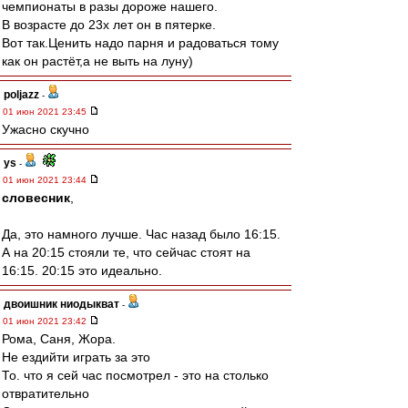
чемпионаты в разы дороже нашего.
В возрасте до 23х лет он в пятерке.
Вот так.Ценить надо парня и радоваться тому
как он растёт,а не выть на луну)
poljazz
-
01 июн 2021 23:45
Ужасно скучно
ys
-
01 июн 2021 23:44
словесник
,
Да, это намного лучше. Час назад было 16:15.
А на 20:15 стояли те, что сейчас стоят на
16:15. 20:15 это идеально.
двоишник ниодыкват
-
01 июн 2021 23:42
Рома, Саня, Жора.
Не ездийти играть за это
То. что я сей час посмотрел - это на столько
отвратительно