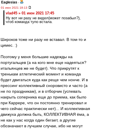
Eaglesias
-
01 июн 2021 18:13
vlad45 » 01 июн 2021 17:45
Ну вот ни разу не видел(может позабыл?),
чтоб команда тупо встала.
Широков тоже ни разу не вставал. В том-то и
цимес. :)
Поэтому у меня большие надежды на
португальцев (а на кого мне еще надеяться?
итальянцев же не будет). Что прикрутят к
тренькам атлетический момент и команда
будет двигаться куда как реще чем нонче. И в
прессинг коллективный сноровисто и часто (а
не по праздникам), и в отборчик (успевать
накрыть соперника еще до приема, как было
при Каррере, что он постоянно тренировал и
чего сейчас практически нет)... И коллективная
движуха должна быть, КОЛЛЕКТИВНАЯ ёма, а
не как у нас когда один бегает, а другие
обозначают в лучшем случае, ибо не могут