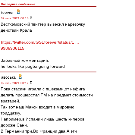
Последнее сообщение
teorver
-
02 июн 2021 00:16
Вестхэмовский твиттер вывесил нарезочку
действий Крала
https://twitter.com/GSEforever/status/1 ...
9986906115
Забавный комментарий:
he looks like pogba going forward
авоська
-
02 июн 2021 00:12
Пока стасики играли с пшеками,от нефига
делать прошерстил ТМ на предмет стоимости
вратарей.
Так вот наш Макси входит в мировую
тридцатку.
Например,в Испании лишь шесть киперов
дороже Сани.
В Германии три.Во Франции два.А эти