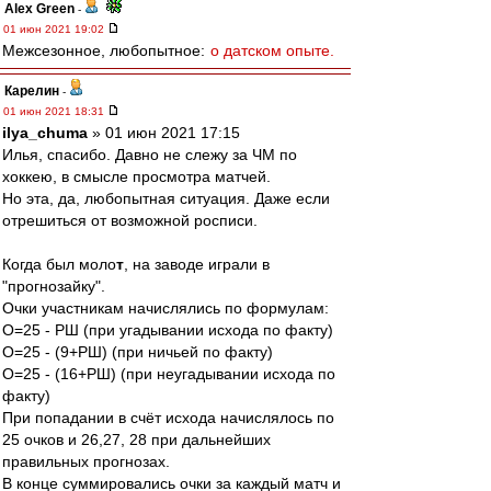
Alex Green
-
01 июн 2021 19:02
Межсезонное, любопытное:
о датском опыте.
Карелин
-
01 июн 2021 18:31
ilya_chuma
» 01 июн 2021 17:15
Илья, спасибо. Давно не слежу за ЧМ по
хоккею, в смысле просмотра матчей.
Но эта, да, любопытная ситуация. Даже если
отрешиться от возможной росписи.
Когда был моло
т
, на заводе играли в
"прогнозайку".
Очки участникам начислялись по формулам:
О=25 - РШ (при угадывании исхода по факту)
О=25 - (9+РШ) (при ничьей по факту)
О=25 - (16+РШ) (при неугадывании исхода по
факту)
При попадании в счёт исхода начислялось по
25 очков и 26,27, 28 при дальнейших
правильных прогнозах.
В конце суммировались очки за каждый матч и