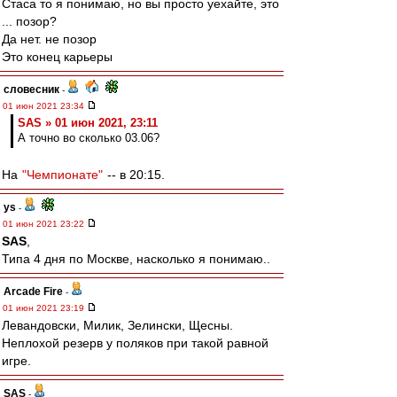
Стаса то я понимаю, но вы просто уехайте, это
... позор?
Да нет. не позор
Это конец карьеры
словесник
-
01 июн 2021 23:34
SAS » 01 июн 2021, 23:11
А точно во сколько 03.06?
На
"Чемпионате"
-- в 20:15.
ys
-
01 июн 2021 23:22
SAS
,
Типа 4 дня по Москве, насколько я понимаю..
Arcade Fire
-
01 июн 2021 23:19
Левандовски, Милик, Зелински, Щесны.
Неплохой резерв у поляков при такой равной
игре.
SAS
-