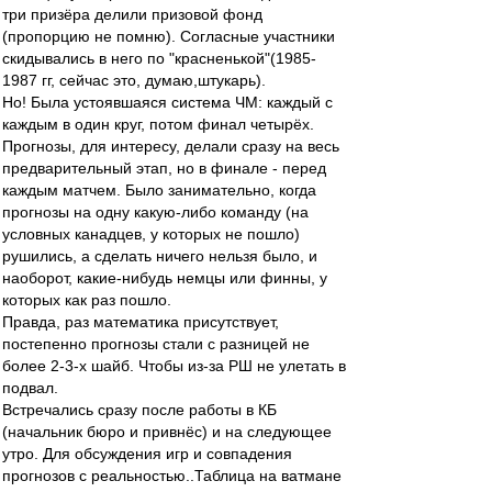
три призёра делили призовой фонд
(пропорцию не помню). Согласные участники
скидывались в него по "красненькой"(1985-
1987 гг, сейчас это, думаю,штукарь).
Но! Была устоявшаяся система ЧМ: каждый с
каждым в один круг, потом финал четырёх.
Прогнозы, для интересу, делали сразу на весь
предварительный этап, но в финале - перед
каждым матчем. Было занимательно, когда
прогнозы на одну какую-либо команду (на
условных канадцев, у которых не пошло)
рушились, а сделать ничего нельзя было, и
наоборот, какие-нибудь немцы или финны, у
которых как раз пошло.
Правда, раз математика присутствует,
постепенно прогнозы стали с разницей не
более 2-3-х шайб. Чтобы из-за РШ не улетать в
подвал.
Встречались сразу после работы в КБ
(начальник бюро и привнёс) и на следующее
утро. Для обсуждения игр и совпадения
прогнозов с реальностью..Таблица на ватмане