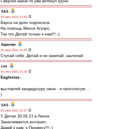
Сверчок какой-то уже воткнул Шуне.
SAS
-
01 июн 2021 21:50
Барса на днях подписала
На помощь Месси Агуэро,
Так что Депай только к нам!!!:-)
Карелин
-
01 июн 2021 21:45
Ступай себе, Депай и не закипай, шалопай
Los
-
01 июн 2021 21:31
Eaglesias
,
выставляй кандидатуру свою - я проголосую ...
)
SAS
-
01 июн 2021 21:27
У Депая 30.06.21 в Лионе
Заканчивается контракт,
Давай к нам, к Промесу!!!-:)