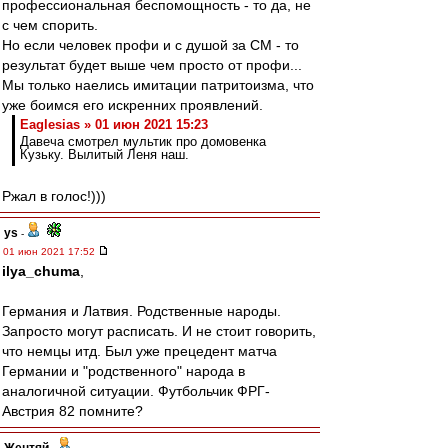
профессиональная беспомощность - то да, не
с чем спорить.
Но если человек профи и с душой за СМ - то
результат будет выше чем просто от профи...
Мы только наелись имитации патритоизма, что
уже боимся его искренних проявлений.
Eaglesias » 01 июн 2021 15:23
Давеча смотрел мультик про домовенка
Кузьку. Вылитый Леня наш.
Ржал в голос!)))
ys
-
01 июн 2021 17:52
ilya_chuma
,
Германия и Латвия. Родственные народы.
Запросто могут расписать. И не стоит говорить,
что немцы итд. Был уже прецедент матча
Германии и "родственного" народа в
аналогичной ситуации. Футбольчик ФРГ-
Австрия 82 помните?