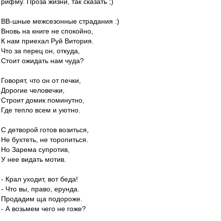
рифму. Проза жизни, так сказать ;)
ВВ-шные межсезонные страдания :)
Вновь на книге не спокойно,
К нам приехал Руй Витория.
Что за перец он, откуда,
Стоит ожидать нам чуда?
Говорят, что он от печки,
Дорогие человечки,
Строит домик поминутно,
Где тепло всем и уютно.
С детворой готов возиться,
Не бухтеть, не торопиться.
Но Зарема супротив,
У нее видать мотив.
- Крал уходит, вот беда!
- Что вы, право, ерунда.
Продадим ща подороже.
- А возьмем чего не гоже?