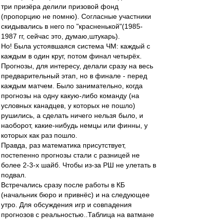
три призёра делили призовой фонд
(пропорцию не помню). Согласные участники
скидывались в него по "красненькой"(1985-
1987 гг, сейчас это, думаю,штукарь).
Но! Была устоявшаяся система ЧМ: каждый с
каждым в один круг, потом финал четырёх.
Прогнозы, для интересу, делали сразу на весь
предварительный этап, но в финале - перед
каждым матчем. Было занимательно, когда
прогнозы на одну какую-либо команду (на
условных канадцев, у которых не пошло)
рушились, а сделать ничего нельзя было, и
наоборот, какие-нибудь немцы или финны, у
которых как раз пошло.
Правда, раз математика присутствует,
постепенно прогнозы стали с разницей не
более 2-3-х шайб. Чтобы из-за РШ не улетать в
подвал.
Встречались сразу после работы в КБ
(начальник бюро и привнёс) и на следующее
утро. Для обсуждения игр и совпадения
прогнозов с реальностью..Таблица на ватмане