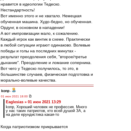
нравится в идеологии Тедеско.
Нестандартность!
Вот именно этого и не хватало. Немецкая
обученная машина. Худо-бедно, но обученная.
Ордунг, в основном в нападении!
А вот импровизации мало, к сожалению.
Каждый игрок как винтик в схеме. Практически
в любой ситуации играют одинаково. Волевые
победы и голы на последних минутах -
результат преодоления себя, "второе/третье
дыхание". Преодоление и ломание соперника.
Вот чего у Тедеско получилось, то это, в
большинстве случаев, физическая подготовка и
морально-волевые качества.
konp
-
01 июн 2021 18:00
Eaglesias » 01 июн 2021 13:29
konp, Хороший человек не профессия. Много
у нас таких патриотов, кто всей душой ЗА, а
на деле ерундистика какая-то
Когда патриотизмом прикрывается