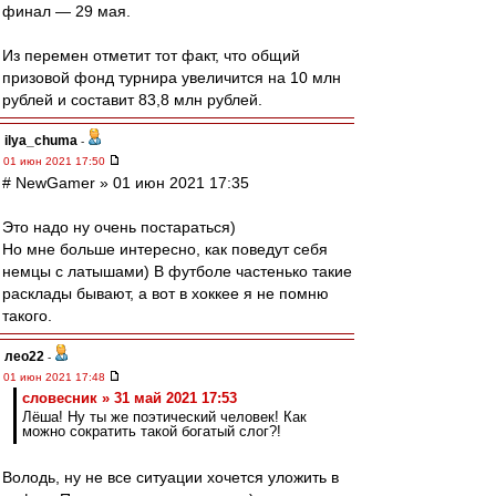
финал — 29 мая.
Из перемен отметит тот факт, что общий
призовой фонд турнира увеличится на 10 млн
рублей и составит 83,8 млн рублей.
ilya_chuma
-
01 июн 2021 17:50
# NewGamer » 01 июн 2021 17:35
Это надо ну очень постараться)
Но мне больше интересно, как поведут себя
немцы с латышами) В футболе частенько такие
расклады бывают, а вот в хоккее я не помню
такого.
лео22
-
01 июн 2021 17:48
словесник » 31 май 2021 17:53
Лёша! Ну ты же поэтический человек! Как
можно сократить такой богатый слог?!
Володь, ну не все ситуации хочется уложить в