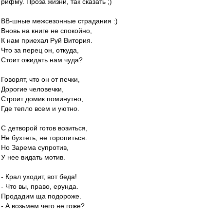
рифму. Проза жизни, так сказать ;)
ВВ-шные межсезонные страдания :)
Вновь на книге не спокойно,
К нам приехал Руй Витория.
Что за перец он, откуда,
Стоит ожидать нам чуда?
Говорят, что он от печки,
Дорогие человечки,
Строит домик поминутно,
Где тепло всем и уютно.
С детворой готов возиться,
Не бухтеть, не торопиться.
Но Зарема супротив,
У нее видать мотив.
- Крал уходит, вот беда!
- Что вы, право, ерунда.
Продадим ща подороже.
- А возьмем чего не гоже?