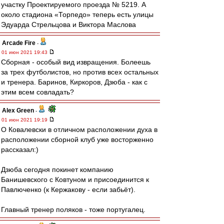
участку Проектируемого проезда № 5219. А
около стадиона «Торпедо» теперь есть улицы
Эдуарда Стрельцова и Виктора Маслова
Arcade Fire
-
01 июн 2021 19:43
Сборная - особый вид извращения. Болеешь
за трех футболистов, но против всех остальных
и тренера. Баринов, Киркоров, Дзюба - как с
этим всем совладать?
Alex Green
-
01 июн 2021 19:19
О Ковалевски в отличном расположении духа в
расположении сборной клуб уже восторженно
рассказал:)
Дзюба сегодня покинет компанию
Банишевского с Ковтуном и присоединится к
Павлюченко (к Кержакову - если забьёт).
Главный тренер поляков - тоже португалец.