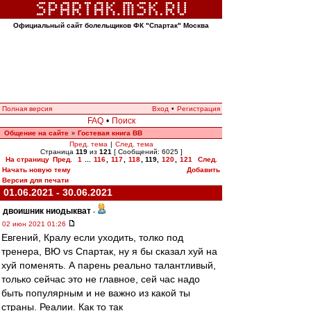
Официальный сайт болельщиков ФК "Спартак" Москва
Полная версия
Вход
•
Регистрация
FAQ
•
Поиск
Общение на сайте
Гостевая книга ВВ
»
Пред. тема
|
След. тема
Страница
119
из
121
[ Сообщений: 6025 ]
На страницу
Пред.
1
...
116
,
117
,
118
,
119
,
120
,
121
След.
Начать новую тему
Добавить
Версия для печати
01.06.2021 - 30.06.2021
двоишник ниодыкват
-
02 июн 2021 01:26
Евгений, Кралу если уходить, толко под
тренера, ВЮ vs Спартак, ну я бы сказал хуй на
хуй поменять. А парень реально талантливый,
только сейчас это не главное, сей час надо
быть популярным и не важно из какой ты
страны. Реалии. Как то так