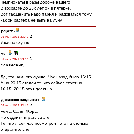
чемпионаты в разы дороже нашего.
В возрасте до 23х лет он в пятерке.
Вот так.Ценить надо парня и радоваться тому
как он растёт,а не выть на луну)
poljazz
-
01 июн 2021 23:45
Ужасно скучно
ys
-
01 июн 2021 23:44
словесник
,
Да, это намного лучше. Час назад было 16:15.
А на 20:15 стояли те, что сейчас стоят на
16:15. 20:15 это идеально.
двоишник ниодыкват
-
01 июн 2021 23:42
Рома, Саня, Жора.
Не ездийти играть за это
То. что я сей час посмотрел - это на столько
отвратительно