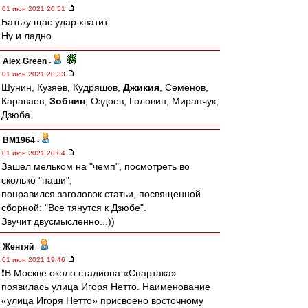
01 июн 2021 20:51
Батьку щас удар хватит.
Ну и ладно.
Alex Green
-
01 июн 2021 20:33
Шунин, Кузяев, Кудряшов,
Джикия
, Семёнов,
Караваев,
Зобнин
, Оздоев, Головин, Миранчук,
Дзюба.
BM1964
-
01 июн 2021 20:04
Зашел мельком на "чемп", посмотреть во
сколько "наши",
понравился заголовок статьи, посвященной
сборной: "Все тянутся к Дзюбе".
Звучит двусмысленно...))
Жентяй
-
01 июн 2021 19:46
❗️В Москве около стадиона «Спартака»
появилась улица Игоря Нетто. Наименование
«улица Игоря Нетто» присвоено восточному