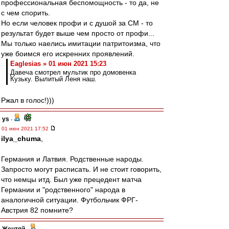
профессиональная беспомощность - то да, не
с чем спорить.
Но если человек профи и с душой за СМ - то
результат будет выше чем просто от профи...
Мы только наелись имитации патритоизма, что
уже боимся его искренних проявлений.
Eaglesias » 01 июн 2021 15:23
Давеча смотрел мультик про домовенка
Кузьку. Вылитый Леня наш.
Ржал в голос!)))
ys
-
01 июн 2021 17:52
ilya_chuma
,
Германия и Латвия. Родственные народы.
Запросто могут расписать. И не стоит говорить,
что немцы итд. Был уже прецедент матча
Германии и "родственного" народа в
аналогичной ситуации. Футбольчик ФРГ-
Австрия 82 помните?