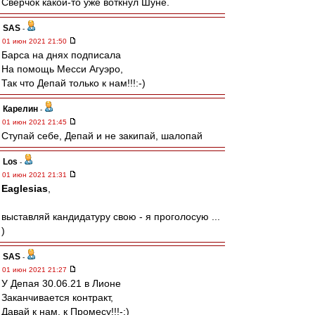
Сверчок какой-то уже воткнул Шуне.
SAS
-
01 июн 2021 21:50
Барса на днях подписала
На помощь Месси Агуэро,
Так что Депай только к нам!!!:-)
Карелин
-
01 июн 2021 21:45
Ступай себе, Депай и не закипай, шалопай
Los
-
01 июн 2021 21:31
Eaglesias
,
выставляй кандидатуру свою - я проголосую ...
)
SAS
-
01 июн 2021 21:27
У Депая 30.06.21 в Лионе
Заканчивается контракт,
Давай к нам, к Промесу!!!-:)