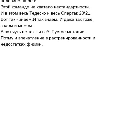
половине на 90-й.
Этой команде не хватало нестандартности.
И в этом весь Тедеско и весь Спартак 20\21.
Вот так - знаем.И так знаем. И даже так тоже
знаем и можем.
А вот чуть не так - и всё. Пустое метание.
Потму и впечатление в растренированности и
недостатках физики.
Ну вот ни разу не видел(может позабыл?), чтоб
команда тупо встала. А, не.Видел в декабре с
мешками.
Но и там чисто тренерская фишка,имхо. Но,
может и физическая неготовность к последней
игре. Спорить не буду - не знаю.
Eaglesias
-
01 июн 2021 17:43
AiltonD
, Спринты спринтам рознь. Положим и
пенсионер в голодный год в сберкассу
стартовал быстрее чем некоторые наши
профессионалы в отборчик этой весной.
+ он сказал "Спринты наших футболистов всё
лучше и лучше.", а не "Количество спринтов в