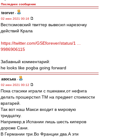
Последнее сообщение
teorver
-
02 июн 2021 00:16
Вестхэмовский твиттер вывесил нарезочку
действий Крала
https://twitter.com/GSEforever/status/1 ...
9986906115
Забавный комментарий:
he looks like pogba going forward
авоська
-
02 июн 2021 00:12
Пока стасики играли с пшеками,от нефига
делать прошерстил ТМ на предмет стоимости
вратарей.
Так вот наш Макси входит в мировую
тридцатку.
Например,в Испании лишь шесть киперов
дороже Сани.
В Германии три.Во Франции два.А эти