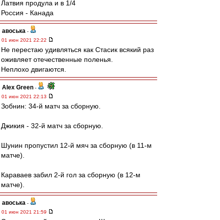
Латвия продула и в 1/4
Россия - Канада
авоська
-
01 июн 2021 22:22
Не перестаю удивляться как Стасик всякий раз
оживляет отечественные поленья.
Неплохо двигаются.
Alex Green
-
01 июн 2021 22:13
Зобнин: 34-й матч за сборную.
Джикия - 32-й матч за сборную.
Шунин пропустил 12-й мяч за сборную (в 11-м
матче).
Караваев забил 2-й гол за сборную (в 12-м
матче).
авоська
-
01 июн 2021 21:59