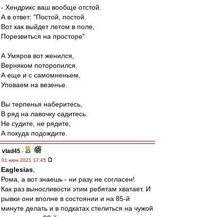
- Хендрикс ваш вообще отстой.
А в ответ: "Постой, постой.
Вот как выйдет летом в поле,
Порезвиться на просторе"
А Умяров вот женился,
Верняком поторопился.
А еще и с самомненьем,
Уповаем на везенье.
Вы терпенья наберитесь,
В ряд на лавочку садитесь.
Не судите, не рядите,
А покуда подождите.
vlad45
-
01 июн 2021 17:45
Eaglesias
,
Рома, а вот знаешь - ни разу не согласен!
Как раз выносливости этим ребятам хватает. И
рывки они вполне в состоянии и на 85-й
минуте делать и в подкатах стелиться на чужой