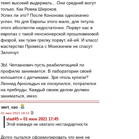
темп высокий выдержать... Они средний могут
только. Как Ромка Широков.
Успех ли это? После Кононова однозначно
успех. Но для Европы этого мало, для титула
этого абсолютли недостаточно. Порвут нас в
европах с такой пенсионерской прошловековой
физрой, как тузик грелку порвут, ей-ей. И класс/
мастерство Промеса с Моисеичем не спасут.
Затопчут.
ЗЫ. Чепзанович пусть реабилитацией по
профилю занимается. В лаборатории своей
копошится с датчиками. Зря чтоль купили?
Леонид Арнольдыч не поскупился, потратилси
на приблуды. Каждый своим делом должен
заниматься, имхо.
wert_vao
-
01 июн 2021 18:12
vlad45 » 01 июн 2021 17:45
Этой команде не хватало нестандартности.
Долго пытался сформулировать что мне не