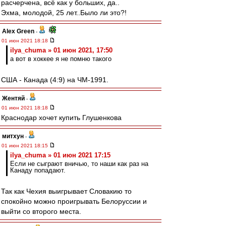
расчерчена, всё как у больших, да..
Эхма, молодой, 25 лет..Было ли это?!
Alex Green
-
01 июн 2021 18:18
ilya_chuma » 01 июн 2021, 17:50
а вот в хоккее я не помню такого
США - Канада (4:9) на ЧМ-1991.
Жентяй
-
01 июн 2021 18:18
Краснодар хочет купить Глушенкова
митхун
-
01 июн 2021 18:15
ilya_chuma » 01 июн 2021 17:15
Если не сыграют вничью, то наши как раз на
Канаду попадают.
Так как Чехия выигрывает Словакию то
спокойно можно проигрывать Белоруссии и
выйти со второго места.