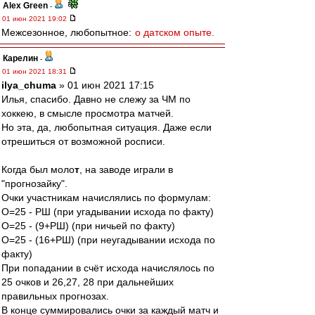
Alex Green
-
01 июн 2021 19:02
Межсезонное, любопытное:
о датском опыте.
Карелин
-
01 июн 2021 18:31
ilya_chuma
» 01 июн 2021 17:15
Илья, спасибо. Давно не слежу за ЧМ по
хоккею, в смысле просмотра матчей.
Но эта, да, любопытная ситуация. Даже если
отрешиться от возможной росписи.
Когда был моло
т
, на заводе играли в
"прогнозайку".
Очки участникам начислялись по формулам:
О=25 - РШ (при угадывании исхода по факту)
О=25 - (9+РШ) (при ничьей по факту)
О=25 - (16+РШ) (при неугадывании исхода по
факту)
При попадании в счёт исхода начислялось по
25 очков и 26,27, 28 при дальнейших
правильных прогнозах.
В конце суммировались очки за каждый матч и