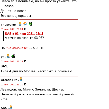
Стаса то я понимаю, но вы просто уехайте, это
... позор?
Да нет. не позор
Это конец карьеры
словесник
-
01 июн 2021 23:34
SAS » 01 июн 2021, 23:11
А точно во сколько 03.06?
На
"Чемпионате"
-- в 20:15.
ys
-
01 июн 2021 23:22
SAS
,
Типа 4 дня по Москве, насколько я понимаю..
Arcade Fire
-
01 июн 2021 23:19
Левандовски, Милик, Зелински, Щесны.
Неплохой резерв у поляков при такой равной
игре.
SAS
-