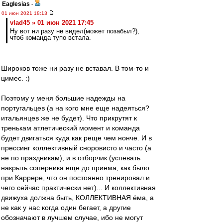
Eaglesias
-
01 июн 2021 18:13
vlad45 » 01 июн 2021 17:45
Ну вот ни разу не видел(может позабыл?),
чтоб команда тупо встала.
Широков тоже ни разу не вставал. В том-то и
цимес. :)
Поэтому у меня большие надежды на
португальцев (а на кого мне еще надеяться?
итальянцев же не будет). Что прикрутят к
тренькам атлетический момент и команда
будет двигаться куда как реще чем нонче. И в
прессинг коллективный сноровисто и часто (а
не по праздникам), и в отборчик (успевать
накрыть соперника еще до приема, как было
при Каррере, что он постоянно тренировал и
чего сейчас практически нет)... И коллективная
движуха должна быть, КОЛЛЕКТИВНАЯ ёма, а
не как у нас когда один бегает, а другие
обозначают в лучшем случае, ибо не могут