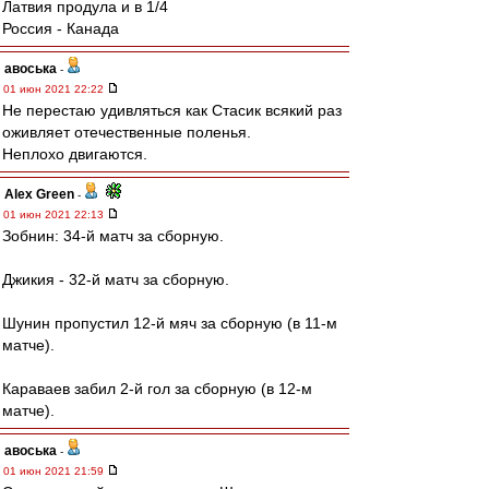
Латвия продула и в 1/4
Россия - Канада
авоська
-
01 июн 2021 22:22
Не перестаю удивляться как Стасик всякий раз
оживляет отечественные поленья.
Неплохо двигаются.
Alex Green
-
01 июн 2021 22:13
Зобнин: 34-й матч за сборную.
Джикия - 32-й матч за сборную.
Шунин пропустил 12-й мяч за сборную (в 11-м
матче).
Караваев забил 2-й гол за сборную (в 12-м
матче).
авоська
-
01 июн 2021 21:59