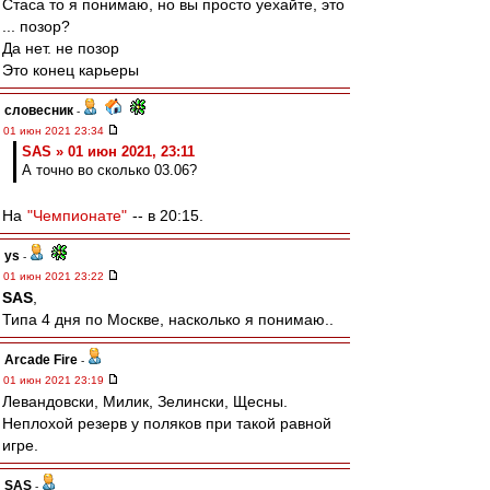
Стаса то я понимаю, но вы просто уехайте, это
... позор?
Да нет. не позор
Это конец карьеры
словесник
-
01 июн 2021 23:34
SAS » 01 июн 2021, 23:11
А точно во сколько 03.06?
На
"Чемпионате"
-- в 20:15.
ys
-
01 июн 2021 23:22
SAS
,
Типа 4 дня по Москве, насколько я понимаю..
Arcade Fire
-
01 июн 2021 23:19
Левандовски, Милик, Зелински, Щесны.
Неплохой резерв у поляков при такой равной
игре.
SAS
-