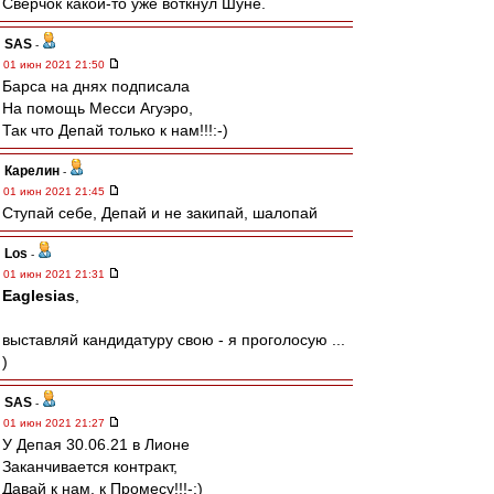
Сверчок какой-то уже воткнул Шуне.
SAS
-
01 июн 2021 21:50
Барса на днях подписала
На помощь Месси Агуэро,
Так что Депай только к нам!!!:-)
Карелин
-
01 июн 2021 21:45
Ступай себе, Депай и не закипай, шалопай
Los
-
01 июн 2021 21:31
Eaglesias
,
выставляй кандидатуру свою - я проголосую ...
)
SAS
-
01 июн 2021 21:27
У Депая 30.06.21 в Лионе
Заканчивается контракт,
Давай к нам, к Промесу!!!-:)