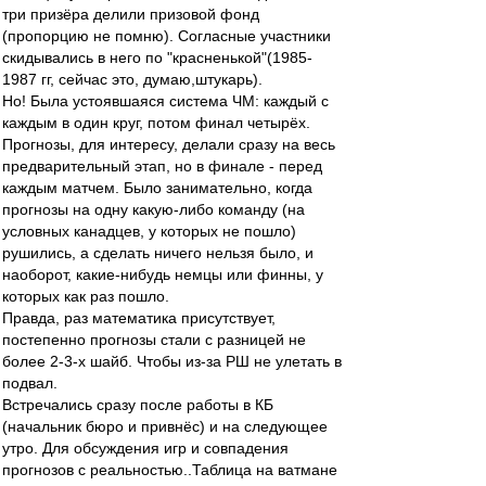
три призёра делили призовой фонд
(пропорцию не помню). Согласные участники
скидывались в него по "красненькой"(1985-
1987 гг, сейчас это, думаю,штукарь).
Но! Была устоявшаяся система ЧМ: каждый с
каждым в один круг, потом финал четырёх.
Прогнозы, для интересу, делали сразу на весь
предварительный этап, но в финале - перед
каждым матчем. Было занимательно, когда
прогнозы на одну какую-либо команду (на
условных канадцев, у которых не пошло)
рушились, а сделать ничего нельзя было, и
наоборот, какие-нибудь немцы или финны, у
которых как раз пошло.
Правда, раз математика присутствует,
постепенно прогнозы стали с разницей не
более 2-3-х шайб. Чтобы из-за РШ не улетать в
подвал.
Встречались сразу после работы в КБ
(начальник бюро и привнёс) и на следующее
утро. Для обсуждения игр и совпадения
прогнозов с реальностью..Таблица на ватмане