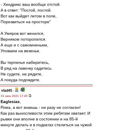
- Хендрикс ваш вообще отстой.
А в ответ: "Постой, постой.
Вот как выйдет летом в поле,
Порезвиться на просторе"
А Умяров вот женился,
Верняком поторопился.
А еще и с самомненьем,
Уповаем на везенье.
Вы терпенья наберитесь,
В ряд на лавочку садитесь.
Не судите, не рядите,
А покуда подождите.
vlad45
-
01 июн 2021 17:45
Eaglesias
,
Рома, а вот знаешь - ни разу не согласен!
Как раз выносливости этим ребятам хватает. И
рывки они вполне в состоянии и на 85-й
минуте делать и в подкатах стелиться на чужой