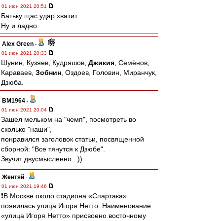
01 июн 2021 20:51
Батьку щас удар хватит.
Ну и ладно.
Alex Green
-
01 июн 2021 20:33
Шунин, Кузяев, Кудряшов,
Джикия
, Семёнов,
Караваев,
Зобнин
, Оздоев, Головин, Миранчук,
Дзюба.
BM1964
-
01 июн 2021 20:04
Зашел мельком на "чемп", посмотреть во
сколько "наши",
понравился заголовок статьи, посвященной
сборной: "Все тянутся к Дзюбе".
Звучит двусмысленно...))
Жентяй
-
01 июн 2021 19:46
❗️В Москве около стадиона «Спартака»
появилась улица Игоря Нетто. Наименование
«улица Игоря Нетто» присвоено восточному