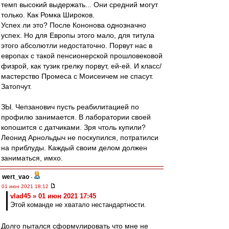
темп высокий выдержать... Они средний могут
только. Как Ромка Широков.
Успех ли это? После Кононова однозначно
успех. Но для Европы этого мало, для титула
этого абсолютли недостаточно. Порвут нас в
европах с такой пенсионерской прошловековой
физрой, как тузик грелку порвут, ей-ей. И класс/
мастерство Промеса с Моисеичем не спасут.
Затопчут.
ЗЫ. Чепзанович пусть реабилитацией по
профилю занимается. В лаборатории своей
копошится с датчиками. Зря чтоль купили?
Леонид Арнольдыч не поскупился, потратилси
на приблуды. Каждый своим делом должен
заниматься, имхо.
wert_vao
-
01 июн 2021 18:12
vlad45 » 01 июн 2021 17:45
Этой команде не хватало нестандартности.
Долго пытался сформулировать что мне не