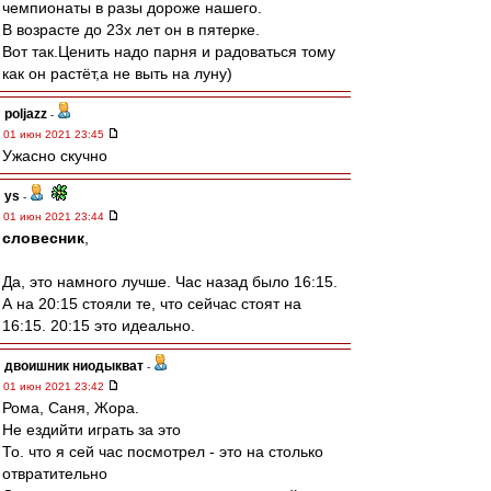
чемпионаты в разы дороже нашего.
В возрасте до 23х лет он в пятерке.
Вот так.Ценить надо парня и радоваться тому
как он растёт,а не выть на луну)
poljazz
-
01 июн 2021 23:45
Ужасно скучно
ys
-
01 июн 2021 23:44
словесник
,
Да, это намного лучше. Час назад было 16:15.
А на 20:15 стояли те, что сейчас стоят на
16:15. 20:15 это идеально.
двоишник ниодыкват
-
01 июн 2021 23:42
Рома, Саня, Жора.
Не ездийти играть за это
То. что я сей час посмотрел - это на столько
отвратительно