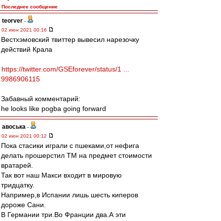
Последнее сообщение
teorver
-
02 июн 2021 00:16
Вестхэмовский твиттер вывесил нарезочку
действий Крала
https://twitter.com/GSEforever/status/1 ...
9986906115
Забавный комментарий:
he looks like pogba going forward
авоська
-
02 июн 2021 00:12
Пока стасики играли с пшеками,от нефига
делать прошерстил ТМ на предмет стоимости
вратарей.
Так вот наш Макси входит в мировую
тридцатку.
Например,в Испании лишь шесть киперов
дороже Сани.
В Германии три.Во Франции два.А эти