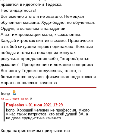
нравится в идеологии Тедеско.
Нестандартность!
Вот именно этого и не хватало. Немецкая
обученная машина. Худо-бедно, но обученная.
Ордунг, в основном в нападении!
А вот импровизации мало, к сожалению.
Каждый игрок как винтик в схеме. Практически
в любой ситуации играют одинаково. Волевые
победы и голы на последних минутах -
результат преодоления себя, "второе/третье
дыхание". Преодоление и ломание соперника.
Вот чего у Тедеско получилось, то это, в
большинстве случаев, физическая подготовка и
морально-волевые качества.
konp
-
01 июн 2021 18:00
Eaglesias » 01 июн 2021 13:29
konp, Хороший человек не профессия. Много
у нас таких патриотов, кто всей душой ЗА, а
на деле ерундистика какая-то
Когда патриотизмом прикрывается