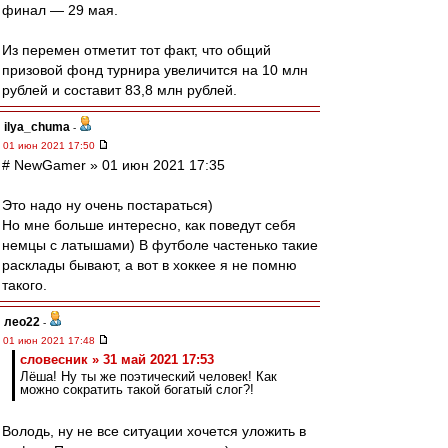
финал — 29 мая.
Из перемен отметит тот факт, что общий
призовой фонд турнира увеличится на 10 млн
рублей и составит 83,8 млн рублей.
ilya_chuma
-
01 июн 2021 17:50
# NewGamer » 01 июн 2021 17:35
Это надо ну очень постараться)
Но мне больше интересно, как поведут себя
немцы с латышами) В футболе частенько такие
расклады бывают, а вот в хоккее я не помню
такого.
лео22
-
01 июн 2021 17:48
словесник » 31 май 2021 17:53
Лёша! Ну ты же поэтический человек! Как
можно сократить такой богатый слог?!
Володь, ну не все ситуации хочется уложить в