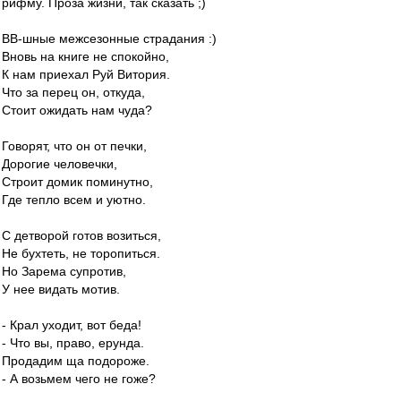
рифму. Проза жизни, так сказать ;)
ВВ-шные межсезонные страдания :)
Вновь на книге не спокойно,
К нам приехал Руй Витория.
Что за перец он, откуда,
Стоит ожидать нам чуда?
Говорят, что он от печки,
Дорогие человечки,
Строит домик поминутно,
Где тепло всем и уютно.
С детворой готов возиться,
Не бухтеть, не торопиться.
Но Зарема супротив,
У нее видать мотив.
- Крал уходит, вот беда!
- Что вы, право, ерунда.
Продадим ща подороже.
- А возьмем чего не гоже?