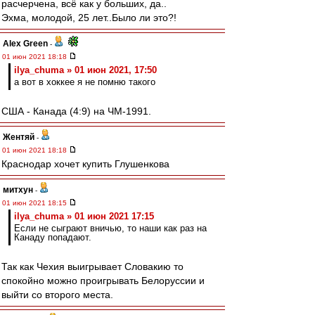
расчерчена, всё как у больших, да..
Эхма, молодой, 25 лет..Было ли это?!
Alex Green
-
01 июн 2021 18:18
ilya_chuma » 01 июн 2021, 17:50
а вот в хоккее я не помню такого
США - Канада (4:9) на ЧМ-1991.
Жентяй
-
01 июн 2021 18:18
Краснодар хочет купить Глушенкова
митхун
-
01 июн 2021 18:15
ilya_chuma » 01 июн 2021 17:15
Если не сыграют вничью, то наши как раз на
Канаду попадают.
Так как Чехия выигрывает Словакию то
спокойно можно проигрывать Белоруссии и
выйти со второго места.