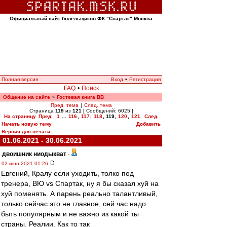
Официальный сайт болельщиков ФК "Спартак" Москва
Полная версия
Вход
•
Регистрация
FAQ
•
Поиск
Общение на сайте
Гостевая книга ВВ
»
Пред. тема
|
След. тема
Страница
119
из
121
[ Сообщений: 6025 ]
На страницу
Пред.
1
...
116
,
117
,
118
,
119
,
120
,
121
След.
Начать новую тему
Добавить
Версия для печати
01.06.2021 - 30.06.2021
двоишник ниодыкват
-
02 июн 2021 01:26
Евгений, Кралу если уходить, толко под
тренера, ВЮ vs Спартак, ну я бы сказал хуй на
хуй поменять. А парень реально талантливый,
только сейчас это не главное, сей час надо
быть популярным и не важно из какой ты
страны. Реалии. Как то так