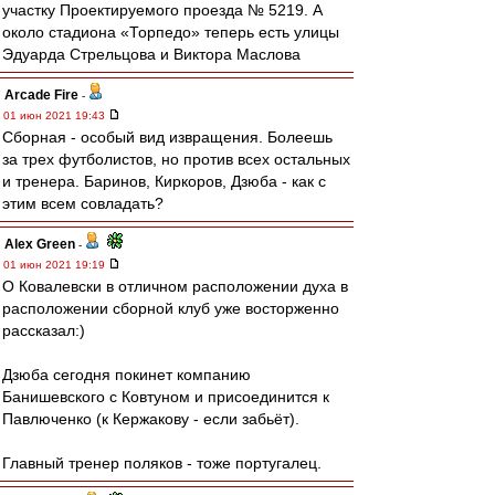
участку Проектируемого проезда № 5219. А
около стадиона «Торпедо» теперь есть улицы
Эдуарда Стрельцова и Виктора Маслова
Arcade Fire
-
01 июн 2021 19:43
Сборная - особый вид извращения. Болеешь
за трех футболистов, но против всех остальных
и тренера. Баринов, Киркоров, Дзюба - как с
этим всем совладать?
Alex Green
-
01 июн 2021 19:19
О Ковалевски в отличном расположении духа в
расположении сборной клуб уже восторженно
рассказал:)
Дзюба сегодня покинет компанию
Банишевского с Ковтуном и присоединится к
Павлюченко (к Кержакову - если забьёт).
Главный тренер поляков - тоже португалец.