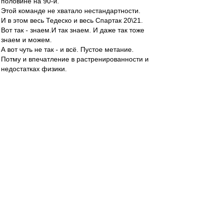
половине на 90-й.
Этой команде не хватало нестандартности.
И в этом весь Тедеско и весь Спартак 20\21.
Вот так - знаем.И так знаем. И даже так тоже
знаем и можем.
А вот чуть не так - и всё. Пустое метание.
Потму и впечатление в растренированности и
недостатках физики.
Ну вот ни разу не видел(может позабыл?), чтоб
команда тупо встала. А, не.Видел в декабре с
мешками.
Но и там чисто тренерская фишка,имхо. Но,
может и физическая неготовность к последней
игре. Спорить не буду - не знаю.
Eaglesias
-
01 июн 2021 17:43
AiltonD
, Спринты спринтам рознь. Положим и
пенсионер в голодный год в сберкассу
стартовал быстрее чем некоторые наши
профессионалы в отборчик этой весной.
+ он сказал "Спринты наших футболистов всё
лучше и лучше.", а не "Количество спринтов в