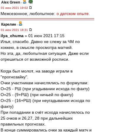
Alex Green
-
01 июн 2021 19:02
Межсезонное, любопытное:
о датском опыте.
Карелин
-
01 июн 2021 18:31
ilya_chuma
» 01 июн 2021 17:15
Илья, спасибо. Давно не слежу за ЧМ по
хоккею, в смысле просмотра матчей.
Но эта, да, любопытная ситуация. Даже если
отрешиться от возможной росписи.
Когда был моло
т
, на заводе играли в
"прогнозайку".
Очки участникам начислялись по формулам:
О=25 - РШ (при угадывании исхода по факту)
О=25 - (9+РШ) (при ничьей по факту)
О=25 - (16+РШ) (при неугадывании исхода по
факту)
При попадании в счёт исхода начислялось по
25 очков и 26,27, 28 при дальнейших
правильных прогнозах.
В конце суммировались очки за каждый матч и