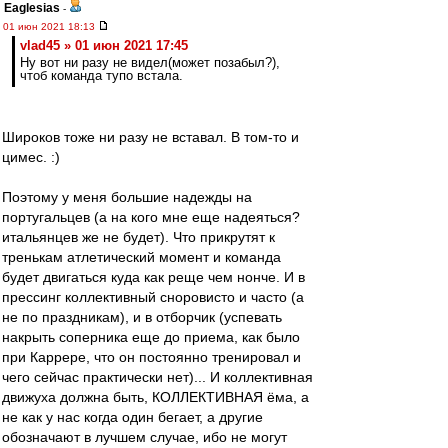
Eaglesias
-
01 июн 2021 18:13
vlad45 » 01 июн 2021 17:45
Ну вот ни разу не видел(может позабыл?),
чтоб команда тупо встала.
Широков тоже ни разу не вставал. В том-то и
цимес. :)
Поэтому у меня большие надежды на
португальцев (а на кого мне еще надеяться?
итальянцев же не будет). Что прикрутят к
тренькам атлетический момент и команда
будет двигаться куда как реще чем нонче. И в
прессинг коллективный сноровисто и часто (а
не по праздникам), и в отборчик (успевать
накрыть соперника еще до приема, как было
при Каррере, что он постоянно тренировал и
чего сейчас практически нет)... И коллективная
движуха должна быть, КОЛЛЕКТИВНАЯ ёма, а
не как у нас когда один бегает, а другие
обозначают в лучшем случае, ибо не могут