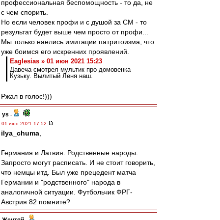
профессиональная беспомощность - то да, не
с чем спорить.
Но если человек профи и с душой за СМ - то
результат будет выше чем просто от профи...
Мы только наелись имитации патритоизма, что
уже боимся его искренних проявлений.
Eaglesias » 01 июн 2021 15:23
Давеча смотрел мультик про домовенка
Кузьку. Вылитый Леня наш.
Ржал в голос!)))
ys
-
01 июн 2021 17:52
ilya_chuma
,
Германия и Латвия. Родственные народы.
Запросто могут расписать. И не стоит говорить,
что немцы итд. Был уже прецедент матча
Германии и "родственного" народа в
аналогичной ситуации. Футбольчик ФРГ-
Австрия 82 помните?