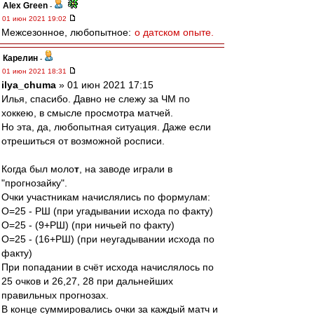
Alex Green
-
01 июн 2021 19:02
Межсезонное, любопытное:
о датском опыте.
Карелин
-
01 июн 2021 18:31
ilya_chuma
» 01 июн 2021 17:15
Илья, спасибо. Давно не слежу за ЧМ по
хоккею, в смысле просмотра матчей.
Но эта, да, любопытная ситуация. Даже если
отрешиться от возможной росписи.
Когда был моло
т
, на заводе играли в
"прогнозайку".
Очки участникам начислялись по формулам:
О=25 - РШ (при угадывании исхода по факту)
О=25 - (9+РШ) (при ничьей по факту)
О=25 - (16+РШ) (при неугадывании исхода по
факту)
При попадании в счёт исхода начислялось по
25 очков и 26,27, 28 при дальнейших
правильных прогнозах.
В конце суммировались очки за каждый матч и