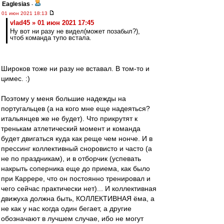
Eaglesias
-
01 июн 2021 18:13
vlad45 » 01 июн 2021 17:45
Ну вот ни разу не видел(может позабыл?),
чтоб команда тупо встала.
Широков тоже ни разу не вставал. В том-то и
цимес. :)
Поэтому у меня большие надежды на
португальцев (а на кого мне еще надеяться?
итальянцев же не будет). Что прикрутят к
тренькам атлетический момент и команда
будет двигаться куда как реще чем нонче. И в
прессинг коллективный сноровисто и часто (а
не по праздникам), и в отборчик (успевать
накрыть соперника еще до приема, как было
при Каррере, что он постоянно тренировал и
чего сейчас практически нет)... И коллективная
движуха должна быть, КОЛЛЕКТИВНАЯ ёма, а
не как у нас когда один бегает, а другие
обозначают в лучшем случае, ибо не могут