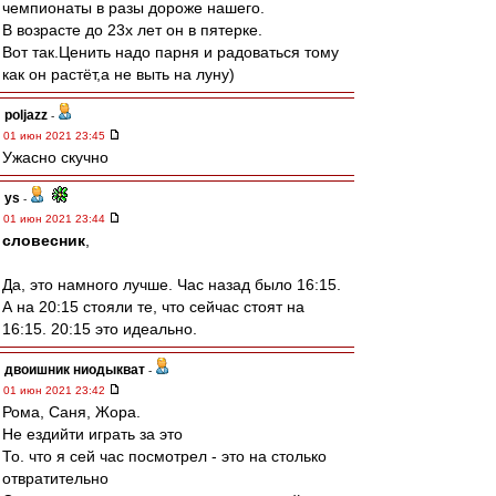
чемпионаты в разы дороже нашего.
В возрасте до 23х лет он в пятерке.
Вот так.Ценить надо парня и радоваться тому
как он растёт,а не выть на луну)
poljazz
-
01 июн 2021 23:45
Ужасно скучно
ys
-
01 июн 2021 23:44
словесник
,
Да, это намного лучше. Час назад было 16:15.
А на 20:15 стояли те, что сейчас стоят на
16:15. 20:15 это идеально.
двоишник ниодыкват
-
01 июн 2021 23:42
Рома, Саня, Жора.
Не ездийти играть за это
То. что я сей час посмотрел - это на столько
отвратительно