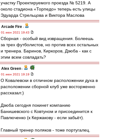
участку Проектируемого проезда № 5219. А
около стадиона «Торпедо» теперь есть улицы
Эдуарда Стрельцова и Виктора Маслова
Arcade Fire
-
01 июн 2021 19:43
Сборная - особый вид извращения. Болеешь
за трех футболистов, но против всех остальных
и тренера. Баринов, Киркоров, Дзюба - как с
этим всем совладать?
Alex Green
-
01 июн 2021 19:19
О Ковалевски в отличном расположении духа в
расположении сборной клуб уже восторженно
рассказал:)
Дзюба сегодня покинет компанию
Банишевского с Ковтуном и присоединится к
Павлюченко (к Кержакову - если забьёт).
Главный тренер поляков - тоже португалец.