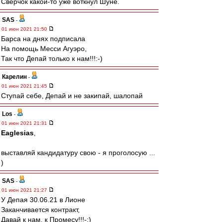
Сверчок какой-то уже воткнул Шуне.
SAS
-
01 июн 2021 21:50
Барса на днях подписала
На помощь Месси Агуэро,
Так что Депай только к нам!!!:-)
Карелин
-
01 июн 2021 21:45
Ступай себе, Депай и не закипай, шалопай
Los
-
01 июн 2021 21:31
Eaglesias
,
выставляй кандидатуру свою - я проголосую ...
)
SAS
-
01 июн 2021 21:27
У Депая 30.06.21 в Лионе
Заканчивается контракт,
Давай к нам, к Промесу!!!-:)