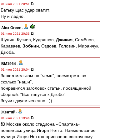
01 июн 2021 20:51
Батьку щас удар хватит.
Ну и ладно.
Alex Green
-
01 июн 2021 20:33
Шунин, Кузяев, Кудряшов,
Джикия
, Семёнов,
Караваев,
Зобнин
, Оздоев, Головин, Миранчук,
Дзюба.
BM1964
-
01 июн 2021 20:04
Зашел мельком на "чемп", посмотреть во
сколько "наши",
понравился заголовок статьи, посвященной
сборной: "Все тянутся к Дзюбе".
Звучит двусмысленно...))
Жентяй
-
01 июн 2021 19:46
❗️В Москве около стадиона «Спартака»
появилась улица Игоря Нетто. Наименование
«улица Игоря Нетто» присвоено восточному