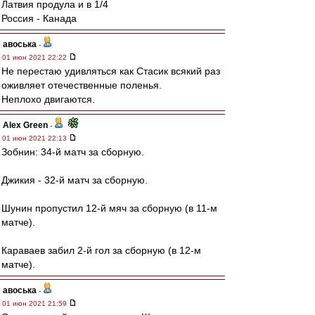
Латвия продула и в 1/4
Россия - Канада
авоська
-
01 июн 2021 22:22
Не перестаю удивляться как Стасик всякий раз
оживляет отечественные поленья.
Неплохо двигаются.
Alex Green
-
01 июн 2021 22:13
Зобнин: 34-й матч за сборную.
Джикия - 32-й матч за сборную.
Шунин пропустил 12-й мяч за сборную (в 11-м
матче).
Караваев забил 2-й гол за сборную (в 12-м
матче).
авоська
-
01 июн 2021 21:59