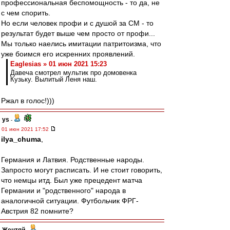
профессиональная беспомощность - то да, не
с чем спорить.
Но если человек профи и с душой за СМ - то
результат будет выше чем просто от профи...
Мы только наелись имитации патритоизма, что
уже боимся его искренних проявлений.
Eaglesias » 01 июн 2021 15:23
Давеча смотрел мультик про домовенка
Кузьку. Вылитый Леня наш.
Ржал в голос!)))
ys
-
01 июн 2021 17:52
ilya_chuma
,
Германия и Латвия. Родственные народы.
Запросто могут расписать. И не стоит говорить,
что немцы итд. Был уже прецедент матча
Германии и "родственного" народа в
аналогичной ситуации. Футбольчик ФРГ-
Австрия 82 помните?