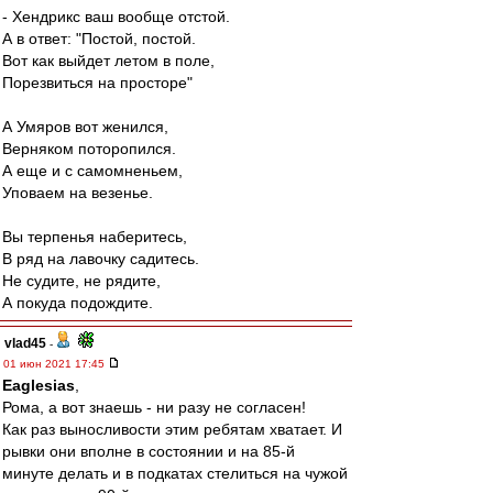
- Хендрикс ваш вообще отстой.
А в ответ: "Постой, постой.
Вот как выйдет летом в поле,
Порезвиться на просторе"
А Умяров вот женился,
Верняком поторопился.
А еще и с самомненьем,
Уповаем на везенье.
Вы терпенья наберитесь,
В ряд на лавочку садитесь.
Не судите, не рядите,
А покуда подождите.
vlad45
-
01 июн 2021 17:45
Eaglesias
,
Рома, а вот знаешь - ни разу не согласен!
Как раз выносливости этим ребятам хватает. И
рывки они вполне в состоянии и на 85-й
минуте делать и в подкатах стелиться на чужой