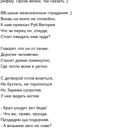
рифму. Проза жизни, так сказать ;)
ВВ-шные межсезонные страдания :)
Вновь на книге не спокойно,
К нам приехал Руй Витория.
Что за перец он, откуда,
Стоит ожидать нам чуда?
Говорят, что он от печки,
Дорогие человечки,
Строит домик поминутно,
Где тепло всем и уютно.
С детворой готов возиться,
Не бухтеть, не торопиться.
Но Зарема супротив,
У нее видать мотив.
- Крал уходит, вот беда!
- Что вы, право, ерунда.
Продадим ща подороже.
- А возьмем чего не гоже?