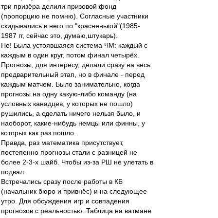
три призёра делили призовой фонд
(пропорцию не помню). Согласные участники
скидывались в него по "красненькой"(1985-
1987 гг, сейчас это, думаю,штукарь).
Но! Была устоявшаяся система ЧМ: каждый с
каждым в один круг, потом финал четырёх.
Прогнозы, для интересу, делали сразу на весь
предварительный этап, но в финале - перед
каждым матчем. Было занимательно, когда
прогнозы на одну какую-либо команду (на
условных канадцев, у которых не пошло)
рушились, а сделать ничего нельзя было, и
наоборот, какие-нибудь немцы или финны, у
которых как раз пошло.
Правда, раз математика присутствует,
постепенно прогнозы стали с разницей не
более 2-3-х шайб. Чтобы из-за РШ не улетать в
подвал.
Встречались сразу после работы в КБ
(начальник бюро и привнёс) и на следующее
утро. Для обсуждения игр и совпадения
прогнозов с реальностью..Таблица на ватмане