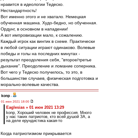
нравится в идеологии Тедеско.
Нестандартность!
Вот именно этого и не хватало. Немецкая
обученная машина. Худо-бедно, но обученная.
Ордунг, в основном в нападении!
А вот импровизации мало, к сожалению.
Каждый игрок как винтик в схеме. Практически
в любой ситуации играют одинаково. Волевые
победы и голы на последних минутах -
результат преодоления себя, "второе/третье
дыхание". Преодоление и ломание соперника.
Вот чего у Тедеско получилось, то это, в
большинстве случаев, физическая подготовка и
морально-волевые качества.
konp
-
01 июн 2021 18:00
Eaglesias » 01 июн 2021 13:29
konp, Хороший человек не профессия. Много
у нас таких патриотов, кто всей душой ЗА, а
на деле ерундистика какая-то
Когда патриотизмом прикрывается