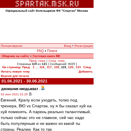
Официальный сайт болельщиков ФК "Спартак" Москва
Полная версия
Вход
•
Регистрация
FAQ
•
Поиск
Общение на сайте
Гостевая книга ВВ
»
Пред. тема
|
След. тема
Страница
119
из
121
[ Сообщений: 6025 ]
На страницу
Пред.
1
...
116
,
117
,
118
,
119
,
120
,
121
След.
Начать новую тему
Добавить
Версия для печати
01.06.2021 - 30.06.2021
двоишник ниодыкват
-
02 июн 2021 01:26
Евгений, Кралу если уходить, толко под
тренера, ВЮ vs Спартак, ну я бы сказал хуй на
хуй поменять. А парень реально талантливый,
только сейчас это не главное, сей час надо
быть популярным и не важно из какой ты
страны. Реалии. Как то так