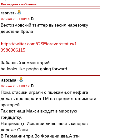
Последнее сообщение
teorver
-
02 июн 2021 00:16
Вестхэмовский твиттер вывесил нарезочку
действий Крала
https://twitter.com/GSEforever/status/1 ...
9986906115
Забавный комментарий:
he looks like pogba going forward
авоська
-
02 июн 2021 00:12
Пока стасики играли с пшеками,от нефига
делать прошерстил ТМ на предмет стоимости
вратарей.
Так вот наш Макси входит в мировую
тридцатку.
Например,в Испании лишь шесть киперов
дороже Сани.
В Германии три.Во Франции два.А эти