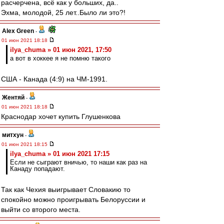
расчерчена, всё как у больших, да..
Эхма, молодой, 25 лет..Было ли это?!
Alex Green
-
01 июн 2021 18:18
ilya_chuma » 01 июн 2021, 17:50
а вот в хоккее я не помню такого
США - Канада (4:9) на ЧМ-1991.
Жентяй
-
01 июн 2021 18:18
Краснодар хочет купить Глушенкова
митхун
-
01 июн 2021 18:15
ilya_chuma » 01 июн 2021 17:15
Если не сыграют вничью, то наши как раз на
Канаду попадают.
Так как Чехия выигрывает Словакию то
спокойно можно проигрывать Белоруссии и
выйти со второго места.