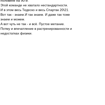
половине на 90-й.
Этой команде не хватало нестандартности.
И в этом весь Тедеско и весь Спартак 20\21.
Вот так - знаем.И так знаем. И даже так тоже
знаем и можем.
А вот чуть не так - и всё. Пустое метание.
Потму и впечатление в растренированности и
недостатках физики.
Ну вот ни разу не видел(может позабыл?), чтоб
команда тупо встала. А, не.Видел в декабре с
мешками.
Но и там чисто тренерская фишка,имхо. Но,
может и физическая неготовность к последней
игре. Спорить не буду - не знаю.
Eaglesias
-
01 июн 2021 17:43
AiltonD
, Спринты спринтам рознь. Положим и
пенсионер в голодный год в сберкассу
стартовал быстрее чем некоторые наши
профессионалы в отборчик этой весной.
+ он сказал "Спринты наших футболистов всё
лучше и лучше.", а не "Количество спринтов в