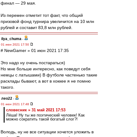
финал — 29 мая.
Из перемен отметит тот факт, что общий
призовой фонд турнира увеличится на 10 млн
рублей и составит 83,8 млн рублей.
ilya_chuma
-
01 июн 2021 17:50
# NewGamer » 01 июн 2021 17:35
Это надо ну очень постараться)
Но мне больше интересно, как поведут себя
немцы с латышами) В футболе частенько такие
расклады бывают, а вот в хоккее я не помню
такого.
лео22
-
01 июн 2021 17:48
словесник » 31 май 2021 17:53
Лёша! Ну ты же поэтический человек! Как
можно сократить такой богатый слог?!
Володь, ну не все ситуации хочется уложить в