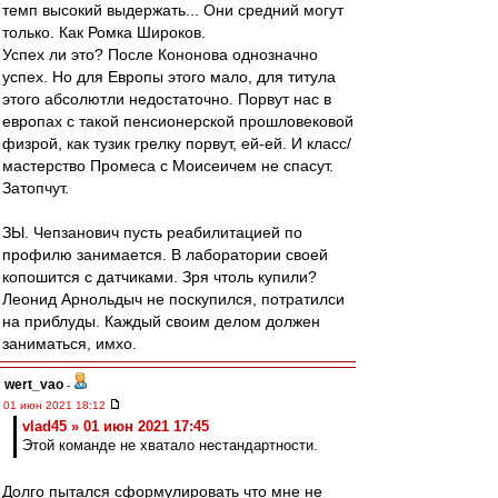
темп высокий выдержать... Они средний могут
только. Как Ромка Широков.
Успех ли это? После Кононова однозначно
успех. Но для Европы этого мало, для титула
этого абсолютли недостаточно. Порвут нас в
европах с такой пенсионерской прошловековой
физрой, как тузик грелку порвут, ей-ей. И класс/
мастерство Промеса с Моисеичем не спасут.
Затопчут.
ЗЫ. Чепзанович пусть реабилитацией по
профилю занимается. В лаборатории своей
копошится с датчиками. Зря чтоль купили?
Леонид Арнольдыч не поскупился, потратилси
на приблуды. Каждый своим делом должен
заниматься, имхо.
wert_vao
-
01 июн 2021 18:12
vlad45 » 01 июн 2021 17:45
Этой команде не хватало нестандартности.
Долго пытался сформулировать что мне не