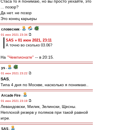
Стаса то я понимаю, но вы просто уехайте, это
... позор?
Да нет. не позор
Это конец карьеры
словесник
-
01 июн 2021 23:34
SAS » 01 июн 2021, 23:11
А точно во сколько 03.06?
На
"Чемпионате"
-- в 20:15.
ys
-
01 июн 2021 23:22
SAS
,
Типа 4 дня по Москве, насколько я понимаю..
Arcade Fire
-
01 июн 2021 23:19
Левандовски, Милик, Зелински, Щесны.
Неплохой резерв у поляков при такой равной
игре.
SAS
-