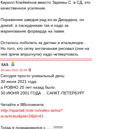
Кирилл Клеймёнов вместо Заремы С. в СД, это
качественное усиление.
Поражению шведов рад из-за Джордана, он
домой, а паскудникам так и надо за
маринование форварда на лавке.
Осталось поболеть за датчан и итальянцев...
Но того, кто сетку англичанам рисовал (они на
неё зряче впрыгнули) надо четвертовать.
SAS
-
30 июн 2021 20:50
Сегодня просто уникальный день:
30 июня 2021 года.
а РОВНО 20 лет назад было:
30 ИЮНЯ 2001 ГОДА ... САНКТ-ПЕТЕРБУРГ
Читайте и ВВспомните:
http://spartak.msk.ru/index.sema?
a=articles&pid=2&id=41
Тогда я познакомился с...... !!!!!!!!