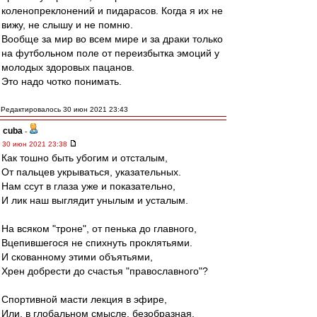
коленопреклонений и пидарасов. Когда я их не
вижу, не слышу и не помню.
Вообще за мир во всем мире и за драки только
на футбольном поле от переизбытка эмоций у
молодых здоровых пацанов.
Это надо чотко понимать.
Редактировалось 30 июн 2021 23:43
cuba
-
30 июн 2021 23:38
Как тошно быть убогим и отсталым,
От пальцев укрываться, указательных.
Нам ссут в глаза уже и показательно,
И лик наш выглядит унылым и усталым.
На всяком "троне", от пенька до главного,
Вцепившегося не спихнуть проклятьями.
И скованному этими объятьями,
Хрен добрести до счастья "православного"?
Спортивной масти лекция в эфире,
Или, в глобальном смысле, безобразная,