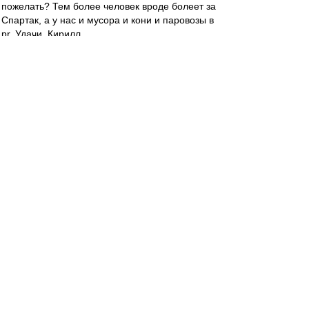
пожелать? Тем более человек вроде болеет за
Спартак, а у нас и мусора и кони и паровозы в
pr. Удачи, Кирилл.
Eaglesias
-
30 июн 2021 19:06
dispatcher » 30 июн 2021 18:49
Надеюсь, что и Галима, если она, конечно, не
полная идиотка
Таки идиотка. Уже высказалась, что все ее
начинания убили этим назначением)) Сцук. Как
же хорошо, что семейку нахер послали из
Спартака.
dispatcher
-
30 июн 2021 18:49
К.К. :
«Для меня всё случилось неожиданно.
Поступило предложение, потом состоялось
голосование и утверждение. Что касается всего
остального, то «Спартак» — особенная команда.
Болею за неё столько, сколько себя помню. Отец