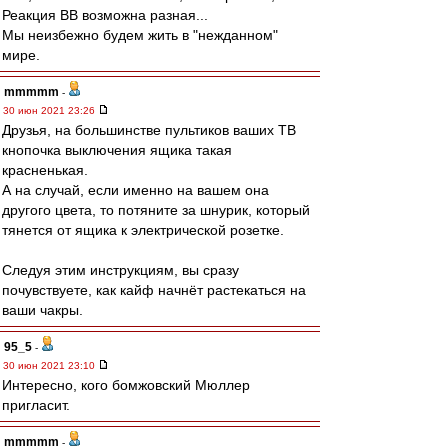
Реакция ВВ возможна разная...
Мы неизбежно будем жить в "нежданном"
мире.
mmmmm
-
30 июн 2021 23:26
Друзья, на большинстве пультиков ваших ТВ
кнопочка выключения ящика такая
красненькая.
А на случай, если именно на вашем она
другого цвета, то потяните за шнурик, который
тянется от ящика к электрической розетке.
Следуя этим инструкциям, вы сразу
почувствуете, как кайф начнёт растекаться на
ваши чакры.
95_5
-
30 июн 2021 23:10
Интересно, кого бомжовский Мюллер
пригласит.
mmmmm
-