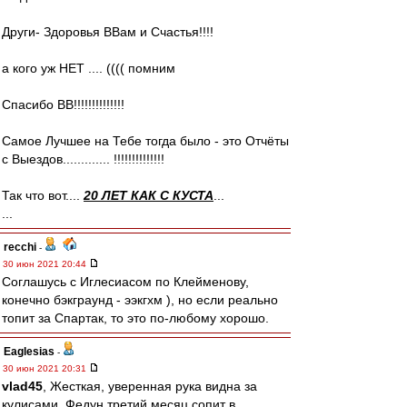
Други- Здоровья ВВам и Счастья!!!!
а кого уж НЕТ .... (((( помним
Спасибо ВВ!!!!!!!!!!!!!!
Cамое Лучшее на Тебе тогда было - это Отчёты
с Выездов............. !!!!!!!!!!!!!!
Так что вот....
20 ЛЕТ КАК С КУСТА
...
...
recchi
-
30 июн 2021 20:44
Соглашусь с Иглесиасом по Клейменову,
конечно бэкграунд - ээкгхм ), но если реально
топит за Спартак, то это по-любому хорошо.
Eaglesias
-
30 июн 2021 20:31
vlad45
, Жесткая, уверенная рука видна за
кулисами. Федун третий месяц сопит в