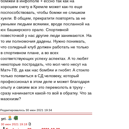
бомжей в инфополе + ессно так как на
хорошем счету в Кремле может как-то еще
поспособствовать, чтобы бомжи не слишком
хуели. В общем, прекратити повторять за не
умными людьми всякими, вроде посланной на
юх башкирского орало. Спортивной
повесточкой у нас другие люди занимаются. На
то им полномочия дадены. Нужно понимать,
что солидный клуб должен работать не только
в спортивном плане, а во всех
соответствующих успеху аспектах. А то любят
некоторые пострадать, что мол чего несут на
Матч-ТВ, да как нас бомбяи и гнобят. А стоило
только появиться в СД человеку, который
профессионал в этом деле и может благодаря
опыту и связям все это перемолоть в труху -
сразу начинается какой-то вой в обратку. Что за
мазохизм?
Редактировалось 30 июн 2021 19:34
yri
-
30 июн 2021 19:18