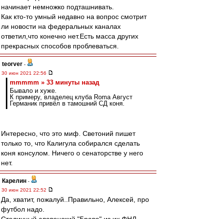
начинает немножко подташнивать.
Как кто-то умный недавно на вопрос смотрит
ли новости на федеральных каналах
ответил,что конечно нет.Есть масса других
прекрасных способов проблеваться.
teorver
-
30 июн 2021 22:56
mmmmm » 33 минуты назад
Бывало и хуже.
К примеру, владелец клуба Roma Август
Германик привёл в тамошний СД коня.
Интересно, что это миф. Светоний пишет
только то, что Калигула собирался сделать
коня консулом. Ничего о сенаторстве у него
нет.
Карелин
-
30 июн 2021 22:52
Да, хватит, пожалуй..Правильно, Алексей, про
футбол надо.