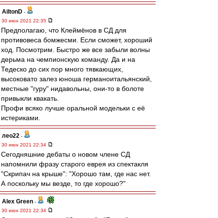
AiltonD
-
30 июн 2021 22:35
Предполагаю, что Клеймёнов в СД для
противовеса бомжесми. Если сможет, хороший
ход. Посмотрим. Быстро же все забыли волны
дерьма на чемпионскую команду. Да и на
Тедеско до сих пор много тявкающих,
высоковато залез юноша германоитальянский,
местные "гуру" нидавольны, они-то в болоте
привыкли квакать.
Профи всяко лучше оральной модельки с её
истериками.
лео22
-
30 июн 2021 22:34
Сегодняшние дебаты о новом члене СД
напомнили фразу старого еврея из спектакля
"Скрипач на крыше": "Хорошо там, где нас нет.
А поскольку мы везде, то где хорошо?"
Alex Green
-
30 июн 2021 22:34