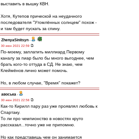
выставить в вышку КВН.
Хотя, Кутепов прической на неудачного
последователя "Утомлённых солнцем" похож -
и там будет пускать за спину.
ZhenyaSinitsyn
-
30 июн 2021 22:59
По-моему, заплатить миллиард Первому
каналу за пиар было бы много выгоднее, чем
брать кого-то оттуда в СД. Не знаю, чем
Клеймёнов лично может помочь.
Но, в любом случае, "Время" покажет?
авоська
-
30 июн 2021 22:58
Как-то Кирилл пару раз уже проявлял любовь к
Спартаку.
То ли про чемпионство в новостях круто
рассказал...точно уже не припомню.
Но как представишь чем он занимается