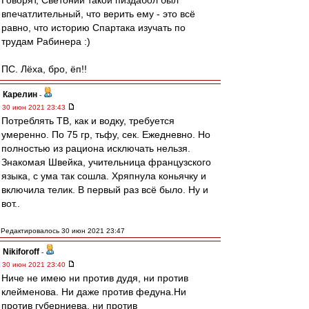
Говорят, Светоний такой пиздабол был
впечатлительный, что верить ему - это всё
равно, что историю Спартака изучать по
трудам Рабинера :)
ПС. Лёха, бро, ёп!!
Карелин
-
30 июн 2021 23:43
Потреблять ТВ, как и водку, требуется
умеренно. По 75 гр, тьфу, сек. Ежедневно. Но
полностью из рациона исключать нельзя.
Знакомая Швейка, учительница французского
языка, с ума так сошла. Хряпнула коньячку и
включила телик. В первый раз всё было. Ну и
вот..
Редактировалось 30 июн 2021 23:47
Nikiforoff
-
30 июн 2021 23:40
Ниче не имею ни против дудя, ни против
клейменова. Ни даже против федуна.Ни
против губерниева, ни против