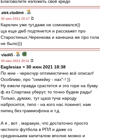
Благоволите изложить своё кредо
alek.vladimir
-
30 июн 2021 20:17
Карелин уже тут,даже не сомневался))
ща еще дмб подтянется и расскажет про
Старостиных,Черенкова и канешна же про гола
не было)))
vlad45
-
30 июн 2021 20:11
Eaglesias » 30 июн 2021 18:38
По мне - чересчур оптимистично всё описал!
Особливо, про "семейку - нах"-! ))
Ну ежели правда срастется и это горе на букву
ф из Спартака уберут, то точно будем рады!
Только, думаю, тут щазз туча народу
набросится, типо - на кого нас покинет, нам
пипец без граммофона и т.д.
А я , вот , маракую, что достаточно просто
честного футбола в РПЛ и даже со
средненьким капиталом вполне можно и