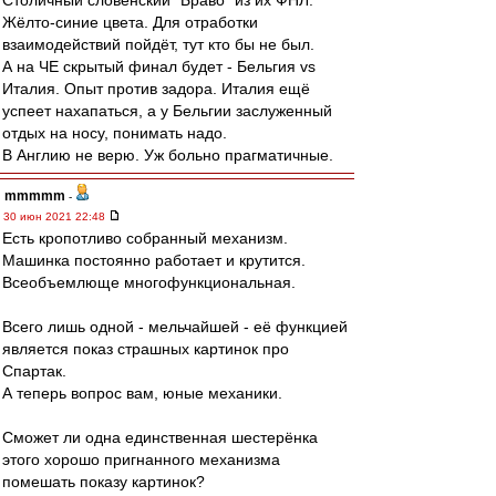
Столичный словенский "Браво" из их ФНЛ.
Жёлто-синие цвета. Для отработки
взаимодействий пойдёт, тут кто бы не был.
А на ЧЕ скрытый финал будет - Бельгия vs
Италия. Опыт против задора. Италия ещё
успеет нахапаться, а у Бельгии заслуженный
отдых на носу, понимать надо.
В Англию не верю. Уж больно прагматичные.
mmmmm
-
30 июн 2021 22:48
Есть кропотливо собранный механизм.
Машинка постоянно работает и крутится.
Всеобъемлюще многофункциональная.
Всего лишь одной - мельчайшей - её функцией
является показ страшных картинок про
Спартак.
А теперь вопрос вам, юные механики.
Сможет ли одна единственная шестерёнка
этого хорошо пригнанного механизма
помешать показу картинок?