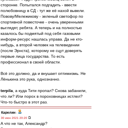
сторонке. Попытался подгадить - ввести
полюбовницу в СД - тут же её нахой вывели.
Повову/Мележикову - зеленый светофор по
спортивной повесточке - очень уверенными
выглядят, ребята. А теперь и на полностью
казалось бы подмятый под себя газовыми
информ-ресурс нашлась управа. Да не кто-
нибудь, а второй человек на телевидении
(после Эрнста), которому не сцут доверять
первые лица государства. То есть
профессионал в своей области.
Всё это должно, да и внушает оптимизмь. Не
Лёнькина это рука, однозначно.
terpila
, а куда Тити пропал? Снова забанили,
что ли? Или порох в пороховницах истлел?
Что-то быстро в этот раз.
Карелин
-
30 июн 2021 20:20
А что не так, Александр?