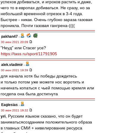
успехов добиваться, и игроков растить и,даже,
чего то в европах добиваться. Не сразу, но за
небольшой временной отрезок в 3-4 года.
Быстрее - никак. Очень глубоко зараза газовая
проникла. Почти газовая гангрена-((((
pakhan47
-
30 июн 2021 20:09
"Неуд" или Стасег усе?
https://tass.ru/sport/11791905
alek.vladimir
-
30 июн 2021 19:39
для начала хотя бы победы дождитесь
и только потом уже можете нос воротить и
начинать копаться с чьей помощью кремля или
госдепа она была достигнута
Eaglesias
-
30 июн 2021 19:32
yri
, Русским языком сказано, что он будет
заниматьсясозданием положительного образа
в главных СМИ + нивелирование ресурса