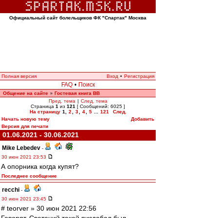
Официальный сайт болельщиков ФК "Спартак" Москва
Полная версия
Вход
•
Регистрация
FAQ
•
Поиск
Общение на сайте
Гостевая книга ВВ
»
Пред. тема
|
След. тема
Страница
1
из
121
[ Сообщений: 6025 ]
На страницу
1
,
2
,
3
,
4
,
5
...
121
След.
Начать новую тему
Добавить
Версия для печати
01.06.2021 - 30.06.2021
Mike Lebedev
-
30 июн 2021 23:53
А опорника когда купят?
Последнее сообщение
recchi
-
30 июн 2021 23:45
# teorver » 30 июн 2021 22:56