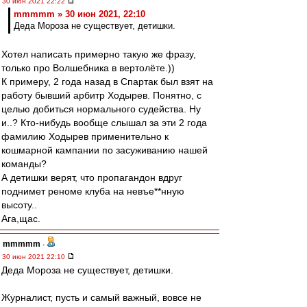
30 июн 2021 22:22
mmmmm » 30 июн 2021, 22:10
Деда Мороза не существует, детишки.
Хотел написать примерно такую же фразу,
только про Волшебника в вертолёте.))
К примеру, 2 года назад в Спартак был взят на
работу бывший арбитр Ходырев. Понятно, с
целью добиться нормального судейства. Ну
и..? Кто-нибудь вообще слышал за эти 2 года
фамилию Ходырев применительно к
кошмарной кампании по засуживанию нашей
команды?
А детишки верят, что пропагандон вдруг
поднимет реноме клуба на невъе**нную
высоту..
Ага,щас.
mmmmm
-
30 июн 2021 22:10
Деда Мороза не существует, детишки.
Журналист, пусть и самый важный, вовсе не