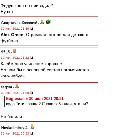
Федун коня не приводил?
Ну вот.
Спартачек-Казачек!
-
30 июн 2021 21:30
Alex Green
, Огромная потеря для детского
футбола
95_5
-
30 июн 2021 21:22
Клеймёнов усиление хорошее.
Но нам бы в основной состав ногомячистов
кого-нибудь.
terpila
-
30 июн 2021 21:08
Eaglesias » 30 июн 2021 20:31
куда Тити пропал? Снова забанили, что ли?
Не банили.
Nevladimirovi4
-
30 июн 2021 20:53