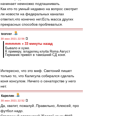
начинает немножко подташнивать.
Как кто-то умный недавно на вопрос смотрит
ли новости на федеральных каналах
ответил,что конечно нет.Есть масса других
прекрасных способов проблеваться.
teorver
-
30 июн 2021 22:56
mmmmm » 33 минуты назад
Бывало и хуже.
К примеру, владелец клуба Roma Август
Германик привёл в тамошний СД коня.
Интересно, что это миф. Светоний пишет
только то, что Калигула собирался сделать
коня консулом. Ничего о сенаторстве у него
нет.
Карелин
-
30 июн 2021 22:52
Да, хватит, пожалуй..Правильно, Алексей, про
футбол надо.