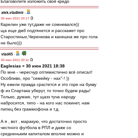
Благоволите изложить своё кредо
alek.vladimir
-
30 июн 2021 20:17
Карелин уже тут,даже не сомневался))
ща еще дмб подтянется и расскажет про
Старостиных,Черенкова и канешна же про гола
не было)))
vlad45
-
30 июн 2021 20:11
Eaglesias » 30 июн 2021 18:38
По мне - чересчур оптимистично всё описал!
Особливо, про "семейку - нах"-! ))
Ну ежели правда срастется и это горе на букву
ф из Спартака уберут, то точно будем рады!
Только, думаю, тут щазз туча народу
набросится, типо - на кого нас покинет, нам
пипец без граммофона и т.д.
А я , вот , маракую, что достаточно просто
честного футбола в РПЛ и даже со
средненьким капиталом вполне можно и