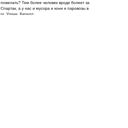
пожелать? Тем более человек вроде болеет за
Спартак, а у нас и мусора и кони и паровозы в
pr. Удачи, Кирилл.
Eaglesias
-
30 июн 2021 19:06
dispatcher » 30 июн 2021 18:49
Надеюсь, что и Галима, если она, конечно, не
полная идиотка
Таки идиотка. Уже высказалась, что все ее
начинания убили этим назначением)) Сцук. Как
же хорошо, что семейку нахер послали из
Спартака.
dispatcher
-
30 июн 2021 18:49
К.К. :
«Для меня всё случилось неожиданно.
Поступило предложение, потом состоялось
голосование и утверждение. Что касается всего
остального, то «Спартак» — особенная команда.
Болею за неё столько, сколько себя помню. Отец