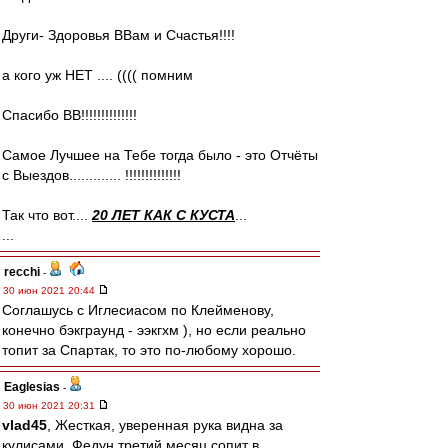
Други- Здоровья ВВам и Счастья!!!!
а кого уж НЕТ .... (((( помним
Спасибо ВВ!!!!!!!!!!!!!!
Cамое Лучшее на Тебе тогда было - это Отчёты
с Выездов............. !!!!!!!!!!!!!!
Так что вот....
20 ЛЕТ КАК С КУСТА
...
...
recchi
-
30 июн 2021 20:44
Соглашусь с Иглесиасом по Клейменову,
конечно бэкграунд - ээкгхм ), но если реально
топит за Спартак, то это по-любому хорошо.
Eaglesias
-
30 июн 2021 20:31
vlad45
, Жесткая, уверенная рука видна за
кулисами. Федун третий месяц сопит в