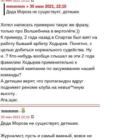
30 июн 2021 22:22
mmmmm » 30 июн 2021, 22:10
Деда Мороза не существует, детишки.
Хотел написать примерно такую же фразу,
только про Волшебника в вертолёте.))
К примеру, 2 года назад в Спартак был взят на
работу бывший арбитр Ходырев. Понятно, с
целью добиться нормального судейства. Ну
и..? Кто-нибудь вообще слышал за эти 2 года
фамилию Ходырев применительно к
кошмарной кампании по засуживанию нашей
команды?
А детишки верят, что пропагандон вдруг
поднимет реноме клуба на невъе**нную
высоту..
Ага,щас.
mmmmm
-
30 июн 2021 22:10
Деда Мороза не существует, детишки.
Журналист, пусть и самый важный, вовсе не