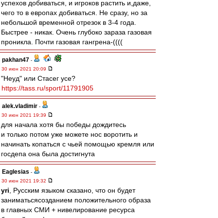
успехов добиваться, и игроков растить и,даже,
чего то в европах добиваться. Не сразу, но за
небольшой временной отрезок в 3-4 года.
Быстрее - никак. Очень глубоко зараза газовая
проникла. Почти газовая гангрена-((((
pakhan47
-
30 июн 2021 20:09
"Неуд" или Стасег усе?
https://tass.ru/sport/11791905
alek.vladimir
-
30 июн 2021 19:39
для начала хотя бы победы дождитесь
и только потом уже можете нос воротить и
начинать копаться с чьей помощью кремля или
госдепа она была достигнута
Eaglesias
-
30 июн 2021 19:32
yri
, Русским языком сказано, что он будет
заниматьсясозданием положительного образа
в главных СМИ + нивелирование ресурса