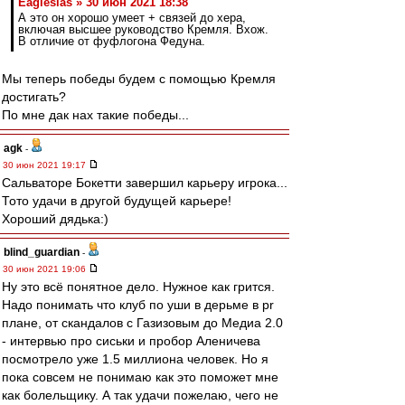
Eaglesias » 30 июн 2021 18:38
А это он хорошо умеет + связей до хера,
включая высшее руководство Кремля. Вхож.
В отличие от фуфлогона Федуна.
Мы теперь победы будем с помощью Кремля
достигать?
По мне дак нах такие победы...
agk
-
30 июн 2021 19:17
Сальваторе Бокетти завершил карьеру игрока...
Тото удачи в другой будущей карьере!
Хороший дядька:)
blind_guardian
-
30 июн 2021 19:06
Ну это всё понятное дело. Нужное как грится.
Надо понимать что клуб по уши в дерьме в pr
плане, от скандалов с Газизовым до Медиа 2.0
- интервью про сиськи и пробор Аленичева
посмотрело уже 1.5 миллиона человек. Но я
пока совсем не понимаю как это поможет мне
как болельщику. А так удачи пожелаю, чего не