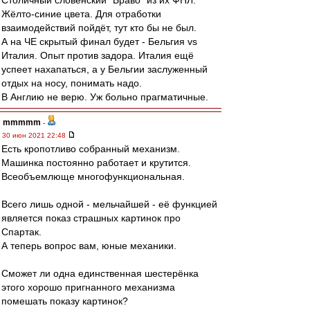
Столичный словенский "Браво" из их ФНЛ.
Жёлто-синие цвета. Для отработки
взаимодействий пойдёт, тут кто бы не был.
А на ЧЕ скрытый финал будет - Бельгия vs
Италия. Опыт против задора. Италия ещё
успеет нахапаться, а у Бельгии заслуженный
отдых на носу, понимать надо.
В Англию не верю. Уж больно прагматичные.
mmmmm
-
30 июн 2021 22:48
Есть кропотливо собранный механизм.
Машинка постоянно работает и крутится.
Всеобъемлюще многофункциональная.
Всего лишь одной - мельчайшей - её функцией
является показ страшных картинок про
Спартак.
А теперь вопрос вам, юные механики.
Сможет ли одна единственная шестерёнка
этого хорошо пригнанного механизма
помешать показу картинок?