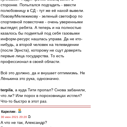
сторонке. Попытался подгадить - ввести
полюбовницу в СД - тут же её нахой вывели.
Повову/Мележикову - зеленый светофор по
спортивной повесточке - очень уверенными
выглядят, ребята. А теперь и на полностью
казалось бы подмятый под себя газовыми
информ-ресурс нашлась управа. Да не кто-
нибудь, а второй человек на телевидении
(после Эрнста), которому не сцут доверять
первые лица государства. То есть
профессионал в своей области.
Всё это должно, да и внушает оптимизмь. Не
Лёнькина это рука, однозначно.
terpila
, а куда Тити пропал? Снова забанили,
что ли? Или порох в пороховницах истлел?
Что-то быстро в этот раз.
Карелин
-
30 июн 2021 20:20
А что не так, Александр?