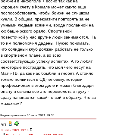
бомжей в инфополе + ессно так как на
хорошем счету в Кремле может как-то еще
поспособствовать, чтобы бомжи не слишком
хуели. В общем, прекратити повторять за не
умными людьми всякими, вроде посланной на
юх башкирского орало. Спортивной
повесточкой у нас другие люди занимаются. На
то им полномочия дадены. Нужно понимать,
что солидный клуб должен работать не только
в спортивном плане, а во всех
соответствующих успеху аспектах. А то любят
некоторые пострадать, что мол чего несут на
Матч-ТВ, да как нас бомбяи и гнобят. А стоило
только появиться в СД человеку, который
профессионал в этом деле и может благодаря
опыту и связям все это перемолоть в труху -
сразу начинается какой-то вой в обратку. Что за
мазохизм?
Редактировалось 30 июн 2021 19:34
yri
-
30 июн 2021 19:18