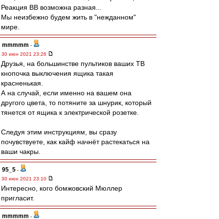
Реакция ВВ возможна разная...
Мы неизбежно будем жить в "нежданном"
мире.
mmmmm
-
30 июн 2021 23:26
Друзья, на большинстве пультиков ваших ТВ
кнопочка выключения ящика такая
красненькая.
А на случай, если именно на вашем она
другого цвета, то потяните за шнурик, который
тянется от ящика к электрической розетке.
Следуя этим инструкциям, вы сразу
почувствуете, как кайф начнёт растекаться на
ваши чакры.
95_5
-
30 июн 2021 23:10
Интересно, кого бомжовский Мюллер
пригласит.
mmmmm
-