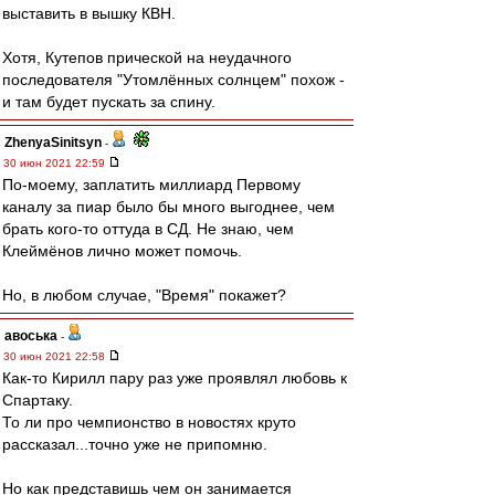
выставить в вышку КВН.
Хотя, Кутепов прической на неудачного
последователя "Утомлённых солнцем" похож -
и там будет пускать за спину.
ZhenyaSinitsyn
-
30 июн 2021 22:59
По-моему, заплатить миллиард Первому
каналу за пиар было бы много выгоднее, чем
брать кого-то оттуда в СД. Не знаю, чем
Клеймёнов лично может помочь.
Но, в любом случае, "Время" покажет?
авоська
-
30 июн 2021 22:58
Как-то Кирилл пару раз уже проявлял любовь к
Спартаку.
То ли про чемпионство в новостях круто
рассказал...точно уже не припомню.
Но как представишь чем он занимается