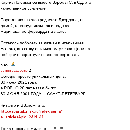
Кирилл Клеймёнов вместо Заремы С. в СД, это
качественное усиление.
Поражению шведов рад из-за Джордана, он
домой, а паскудникам так и надо за
маринование форварда на лавке.
Осталось поболеть за датчан и итальянцев...
Но того, кто сетку англичанам рисовал (они на
неё зряче впрыгнули) надо четвертовать.
SAS
-
30 июн 2021 20:50
Сегодня просто уникальный день:
30 июня 2021 года.
а РОВНО 20 лет назад было:
30 ИЮНЯ 2001 ГОДА ... САНКТ-ПЕТЕРБУРГ
Читайте и ВВспомните:
http://spartak.msk.ru/index.sema?
a=articles&pid=2&id=41
Тогда я познакомился с...... !!!!!!!!