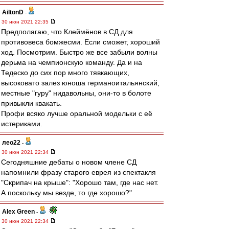
AiltonD
-
30 июн 2021 22:35
Предполагаю, что Клеймёнов в СД для
противовеса бомжесми. Если сможет, хороший
ход. Посмотрим. Быстро же все забыли волны
дерьма на чемпионскую команду. Да и на
Тедеско до сих пор много тявкающих,
высоковато залез юноша германоитальянский,
местные "гуру" нидавольны, они-то в болоте
привыкли квакать.
Профи всяко лучше оральной модельки с её
истериками.
лео22
-
30 июн 2021 22:34
Сегодняшние дебаты о новом члене СД
напомнили фразу старого еврея из спектакля
"Скрипач на крыше": "Хорошо там, где нас нет.
А поскольку мы везде, то где хорошо?"
Alex Green
-
30 июн 2021 22:34