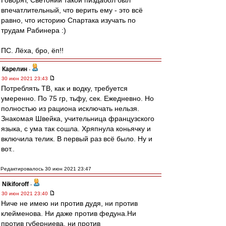
Говорят, Светоний такой пиздабол был
впечатлительный, что верить ему - это всё
равно, что историю Спартака изучать по
трудам Рабинера :)
ПС. Лёха, бро, ёп!!
Карелин
-
30 июн 2021 23:43
Потреблять ТВ, как и водку, требуется
умеренно. По 75 гр, тьфу, сек. Ежедневно. Но
полностью из рациона исключать нельзя.
Знакомая Швейка, учительница французского
языка, с ума так сошла. Хряпнула коньячку и
включила телик. В первый раз всё было. Ну и
вот..
Редактировалось 30 июн 2021 23:47
Nikiforoff
-
30 июн 2021 23:40
Ниче не имею ни против дудя, ни против
клейменова. Ни даже против федуна.Ни
против губерниева, ни против