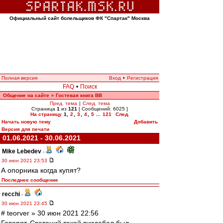
Официальный сайт болельщиков ФК "Спартак" Москва
Полная версия
Вход
•
Регистрация
FAQ
•
Поиск
Общение на сайте
Гостевая книга ВВ
»
Пред. тема
|
След. тема
Страница
1
из
121
[ Сообщений: 6025 ]
На страницу
1
,
2
,
3
,
4
,
5
...
121
След.
Начать новую тему
Добавить
Версия для печати
01.06.2021 - 30.06.2021
Mike Lebedev
-
30 июн 2021 23:53
А опорника когда купят?
Последнее сообщение
recchi
-
30 июн 2021 23:45
# teorver » 30 июн 2021 22:56