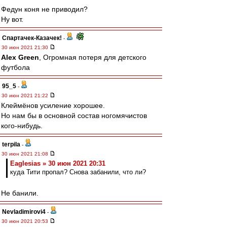
Федун коня не приводил?
Ну вот.
Спартачек-Казачек!
-
30 июн 2021 21:30
Alex Green
, Огромная потеря для детского
футбола
95_5
-
30 июн 2021 21:22
Клеймёнов усиление хорошее.
Но нам бы в основной состав ногомячистов
кого-нибудь.
terpila
-
30 июн 2021 21:08
Eaglesias » 30 июн 2021 20:31
куда Тити пропал? Снова забанили, что ли?
Не банили.
Nevladimirovi4
-
30 июн 2021 20:53