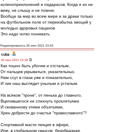
коленопреклонений и пидарасов. Когда я их не
вижу, не слышу и не помню.
Вообще за мир во всем мире и за драки только
на футбольном поле от переизбытка эмоций у
молодых здоровых пацанов.
Это надо чотко понимать.
Редактировалось 30 июн 2021 23:43
cuba
-
30 июн 2021 23:38
Как тошно быть убогим и отсталым,
От пальцев укрываться, указательных.
Нам ссут в глаза уже и показательно,
И лик наш выглядит унылым и усталым.
На всяком "троне", от пенька до главного,
Вцепившегося не спихнуть проклятьями.
И скованному этими объятьями,
Хрен добрести до счастья "православного"?
Спортивной масти лекция в эфире,
Или, в глобальном смысле, безобразная,