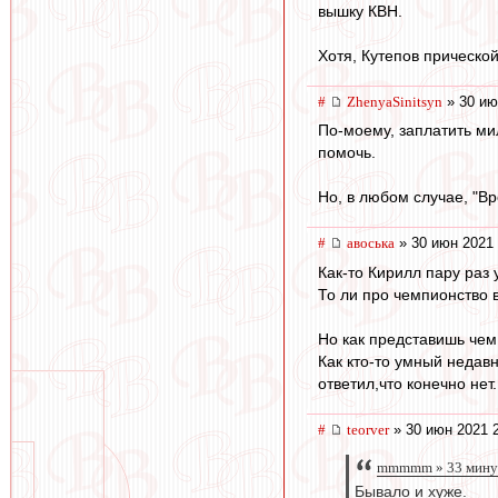
вышку КВН.
Хотя, Кутепов прической
#
ZhenyaSinitsyn
» 30 ию
По-моему, заплатить ми
помочь.
Но, в любом случае, "В
#
авоська
» 30 июн 2021 
Как-то Кирилл пару раз 
То ли про чемпионство в
Но как представишь чем
Как кто-то умный недав
ответил,что конечно нет
#
teorver
» 30 июн 2021 
mmmmm » 33 мину
Бывало и хуже.