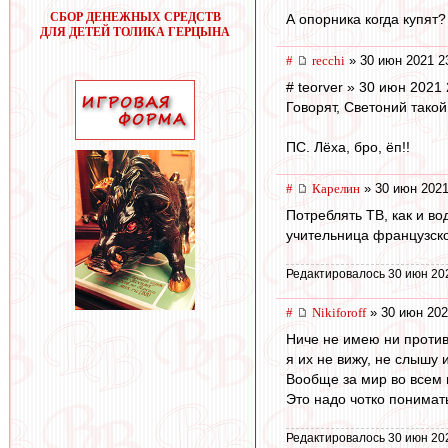
СБОР ДЕНЕЖНЫХ СРЕДСТВ
А опорника когда купят?
ДЛЯ ДЕТЕЙ ТОЛИКА ГЕРЦЫНА
#
recchi
» 30 июн 2021 2
# teorver » 30 июн 2021
Говорят, Светоний такой
ПС. Лёха, бро, ёп!!
#
Карелин
» 30 июн 2021
Потреблять ТВ, как и во
учительница французског
Редактировалось 30 июн 20
#
Nikiforoff
» 30 июн 202
Ниче не имею ни против
я их не вижу, не слышу 
Вообще за мир во всем 
Это надо чотко понимат
Редактировалось 30 июн 20