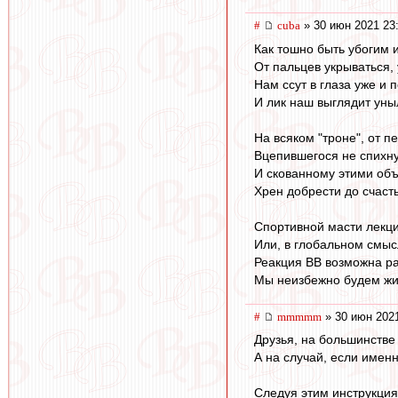
#
cuba
» 30 июн 2021 23
Как тошно быть убогим 
От пальцев укрываться,
Нам ссут в глаза уже и 
И лик наш выглядит уны
На всяком "троне", от пе
Вцепившегося не спихну
И скованному этими об
Хрен добрести до счаст
Спортивной масти лекци
Или, в глобальном смыс
Реакция ВВ возможна ра
Мы неизбежно будем жи
#
mmmmm
» 30 июн 2021
Друзья, на большинстве
А на случай, если именн
Следуя этим инструкциям