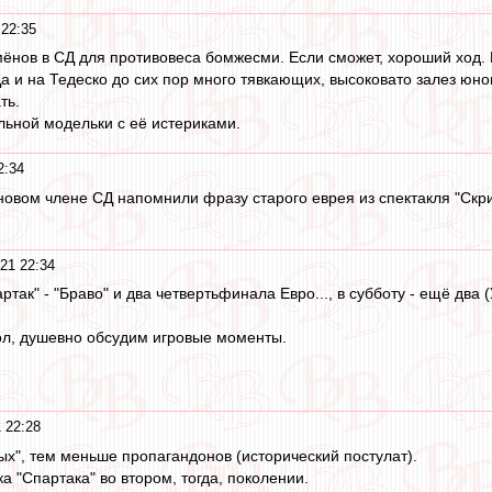
 22:35
ёнов в СД для противовеса бомжесми. Если сможет, хороший ход.
а и на Тедеско до сих пор много тявкающих, высоковато залез юно
ть.
ьной модельки с её истериками.
2:34
овом члене СД напомнили фразу старого еврея из спектакля "Скрип
21 22:34
так" - "Браво" и два четвертьфинала Евро..., в субботу - ещё два (
л, душевно обсудим игровые моменты.
 22:28
х", тем меньше пропагандонов (исторический постулат).
 "Спартака" во втором, тогда, поколении.