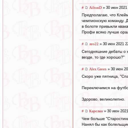
#
AiltonD
» 30 июн 2021
Предполагаю, что Клейм
чемпионскую команду. Д
в болоте привыкли квака
Профи всяко лучше орал
#
лео22
» 30 июн 2021 2
Сегодняшние дебаты о н
везде, то где хорошо?"
#
Alex Green
» 30 июн 20
Скоро уже пятница, "Спар
Переключимся на футбо
Здорово, великолепно.
#
Карелин
» 30 июн 2021
Чем больше "Старостины
Нанял бы как болельщика