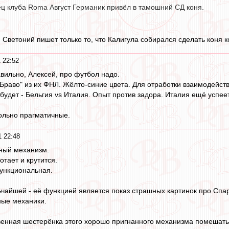
ец клуба Roma Август Германик привёл в тамошний СД коня.
 Светоний пишет только то, что Калигула собирался сделать коня ко
 22:52
авильно, Алексей, про футбол надо.
раво" из их ФНЛ. Жёлто-синие цвета. Для отработки взаимодействи
будет - Бельгия vs Италия. Опыт против задора. Италия ещё успеет
ольно прагматичные.
 22:48
нный механизм.
тает и крутится.
нкциональная.
ьчайшей - её функцией является показ страшных картинок про Спар
ные механики.
енная шестерёнка этого хорошо пригнанного механизма помешать 