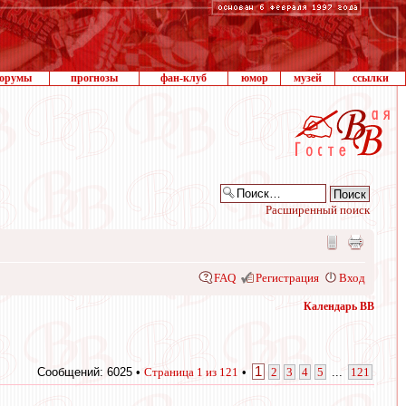
орумы
прогнозы
фан-клуб
юмор
музей
ссылки
Расширенный поиск
FAQ
Регистрация
Вход
Календарь ВВ
1
Сообщений: 6025 •
Страница
1
из
121
•
2
3
4
5
...
121