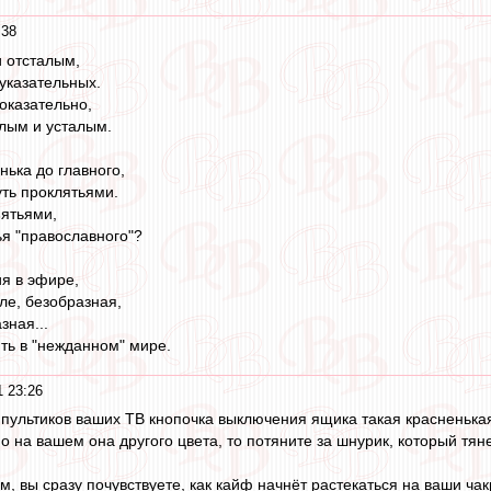
:38
и отсталым,
 указательных.
показательно,
лым и усталым.
нька до главного,
ть проклятьями.
ъятьями,
ья "православного"?
я в эфире,
ле, безобразная,
зная...
ть в "нежданном" мире.
 23:26
 пультиков ваших ТВ кнопочка выключения ящика такая красненька
о на вашем она другого цвета, то потяните за шнурик, который тяне
, вы сразу почувствуете, как кайф начнёт растекаться на ваши чак