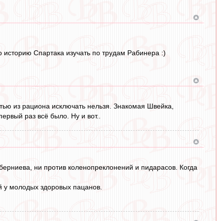
то историю Спартака изучать по трудам Рабинера :)
остью из рациона исключать нельзя. Знакомая Швейка,
ервый раз всё было. Ну и вот..
берниева, ни против коленопреклонений и пидарасов. Когда
й у молодых здоровых пацанов.