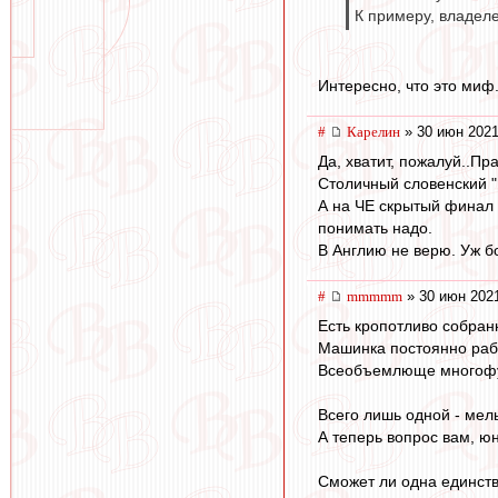
К примеру, владел
Интересно, что это миф.
#
Карелин
» 30 июн 2021
Да, хватит, пожалуй..Пр
Столичный словенский "Б
А на ЧЕ скрытый финал 
понимать надо.
В Англию не верю. Уж б
#
mmmmm
» 30 июн 2021
Есть кропотливо собра
Машинка постоянно рабо
Всеобъемлюще многофу
Всего лишь одной - мел
А теперь вопрос вам, ю
Сможет ли одна единств