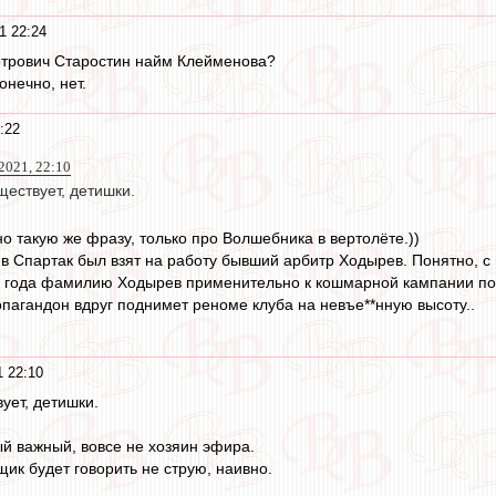
1 22:24
трович Старостин найм Клейменова?
онечно, нет.
:22
021, 22:10
ществует, детишки.
о такую же фразу, только про Волшебника в вертолёте.))
 в Спартак был взят на работу бывший арбитр Ходырев. Понятно, с
2 года фамилию Ходырев применительно к кошмарной кампании п
опагандон вдруг поднимет реноме клуба на невъе**нную высоту..
 22:10
ует, детишки.
ый важный, вовсе не хозяин эфира.
ик будет говорить не струю, наивно.