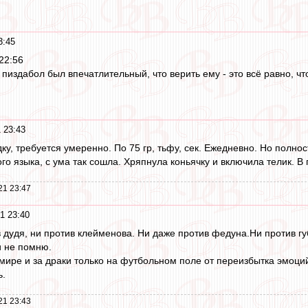
3:45
 22:56
 пиздабол был впечатлительный, что верить ему - это всё равно, ч
 23:43
дку, требуется умеренно. По 75 гр, тьфу, сек. Ежедневно. Но полн
о языка, с ума так сошла. Хряпнула коньячку и включила телик. В п
21 23:47
1 23:40
 дудя, ни против клейменова. Ни даже против федуна.Ни против гу
и не помню.
мире и за драки только на футбольном поле от переизбытка эмоци
ь.
21 23:43