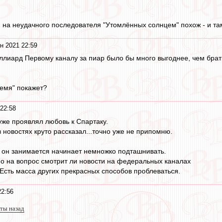
 на неудачного последователя "Утомлённых солнцем" похож - и там
н 2021 22:59
ллиард Первому каналу за пиар было бы много выгоднее, чем брать
ремя" покажет?
22:58
уже проявлял любовь к Спартаку.
 новостях круто рассказал...точно уже не припомню.
 он занимается начинает немножко подташнивать.
но на вопрос смотрит ли новости на федеральных каналах
.Есть масса других прекрасных способов проблеваться.
22:56
ты назад