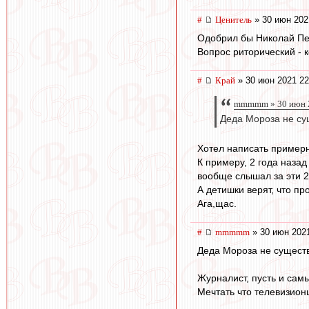
#
Ценитель
» 30 июн 202
Одобрил бы Николай Пе
Вопрос риторический - к
#
Край
» 30 июн 2021 22
mmmmm » 30 июн 2
Деда Мороза не су
Хотел написать примерн
К примеру, 2 года назад
вообще слышал за эти 
А детишки верят, что пр
Ага,щас.
#
mmmmm
» 30 июн 2021
Деда Мороза не существ
Журналист, пусть и сам
Мечтать что телевизионщ