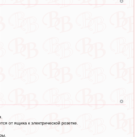
я.
тся от ящика к электрической розетке.
ры.