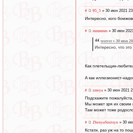
#
95_5
» 30 июн 2021 23
Интересно, кого бомжов
#
mmmmm
» 30 июн 2021
teorver » 30 июн 2
Интересно, что это
Как плетельщик-любител
А как иллюзионист-надо
#
zmeya
» 30 июн 2021 2
Подскажите пожалуйста, 
Мы может зря их своим
Там может тоже родосло
#
ZhenyaSinitsyn
» 30 ию
Кстати, раз уж на то по