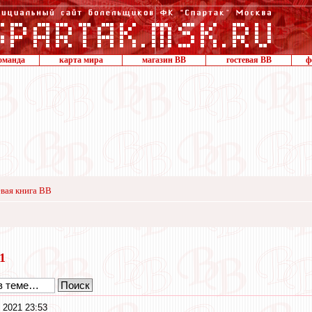
оманда
карта мира
магазин ВВ
гостевая ВВ
ф
вая книга ВВ
21
 2021 23:53