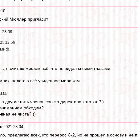
:10
ский Мюллер пригласит.
 23:06
021 22:56
 миф.
ь, я считаю мифом всё, что не видел своими глазами.
мник, полагаю всё увиденное миражом.
3:05
а другие пять членов совета директоров это кто? )
 вниманием обходим?
вная не чиста? ))
н 2021 23:04
шло, предлагаю всех, кто перерос С-2, но не прошел в основу и не