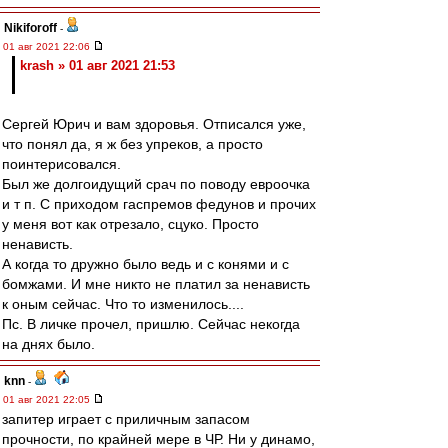
Nikiforoff
-
01 авг 2021 22:06
krash » 01 авг 2021 21:53
Сергей Юрич и вам здоровья. Отписался уже,
что понял да, я ж без упреков, а просто
поинтерисовался.
Был же долгоидущий срач по поводу евроочка
и т п. С приходом гаспремов федунов и прочих
у меня вот как отрезало, сцуко. Просто
ненависть.
А когда то дружно было ведь и с конями и с
бомжами. И мне никто не платил за ненависть
к оным сейчас. Что то изменилось....
Пс. В личке прочел, пришлю. Сейчас некогда
на днях было.
knn
-
01 авг 2021 22:05
запитер играет с приличным запасом
прочности, по крайней мере в ЧР. Ни у динамо,