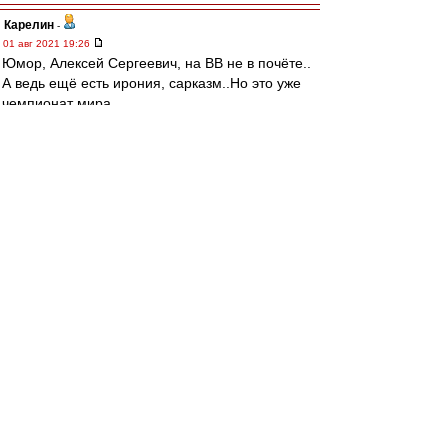
Карелин
-
01 авг 2021 19:26
Юмор, Алексей Сергеевич, на ВВ не в почёте..
А ведь ещё есть ирония, сарказм..Но это уже
чемпионат мира.
Гораздо проще играть в автобус, тьфу, писать с
серьёзным лицом
mmmmm
-
01 авг 2021 19:19
Alex Green » 01 авг 2021 19:09
Метревели, забивавший испанцам в финале
КЕ-1964, потом блистал и на корте. Об этом
ещё на ВВ тогда было, в начале
семидесятых.
https://youtu.be/LFFVSO1FUiY
Alex Green » 01 авг 2021 19:19
Это шутка, спокойно. Ну про Метревели по
крайней мере...