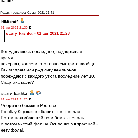
наших"
Редактировалось 01 авг 2021 21:41
Nikiforoff
-
01 авг 2021 21:30
starry_kashka » 01 авг 2021 21:23
Вот удивляюсь последнее, подчеркивая,
время.
нахер вы, коллеги, это говно смотрите вообще.
Как гаспрем или ржд лигу чемпионов
побеждают с каждого утюга последние лет 10.
Спартака мало?
starry_kashka
-
01 авг 2021 21:23
Феерично бамжи в Ростове:
По еблу Кержаков ебашит - нет пеналя.
Потом подгибающий ноги бомж - пеналь.
А потом чистый фол на Осипенко в штрафной -
нету фола!..