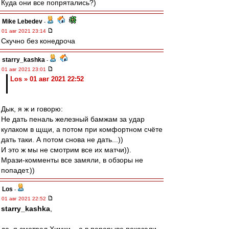
Куда они все попрятались?)
Mike Lebedev
-
01 авг 2021 23:14
Скучно без конедроча
starry_kashka
-
01 авг 2021 23:01
Los » 01 авг 2021 22:52
Дык, я ж и говорю:
Не дать пеналь железный бамжам за удар
кулаком в щщи, а потом при комфортном счёте
дать таки. А потом снова не дать...))
И это ж мы не смотрим все их матчи)).
Мрази-комменты все замяли, в обзоры не
попадет.))
Los
-
01 авг 2021 22:52
starry_kashka
,