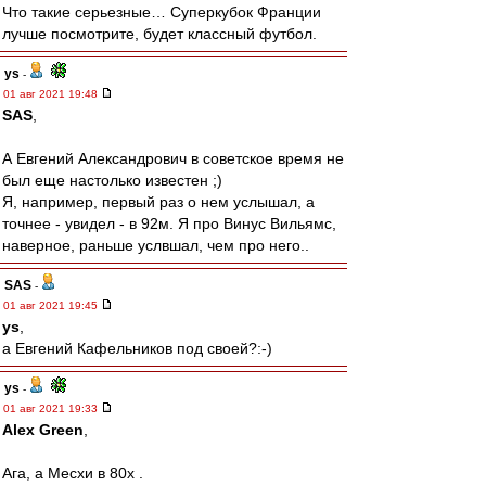
Что такие серьезные… Суперкубок Франции
лучше посмотрите, будет классный футбол.
ys
-
01 авг 2021 19:48
SAS
,
А Евгений Александрович в советское время не
был еще настолько известен ;)
Я, например, первый раз о нем услышал, а
точнее - увидел - в 92м. Я про Винус Вильямс,
наверное, раньше услвшал, чем про него..
SAS
-
01 авг 2021 19:45
ys
,
а Евгений Кафельников под своей?:-)
ys
-
01 авг 2021 19:33
Alex Green
,
Ага, а Месхи в 80х .