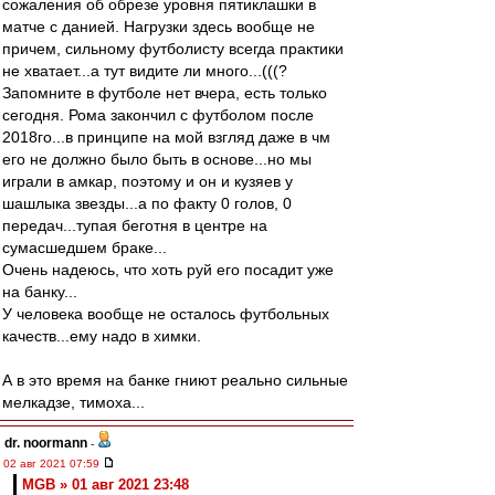
сожаления об обрезе уровня пятиклашки в
матче с данией. Нагрузки здесь вообще не
причем, сильному футболисту всегда практики
не хватает...а тут видите ли много...(((?
Запомните в футболе нет вчера, есть только
сегодня. Рома закончил с футболом после
2018го...в принципе на мой взгляд даже в чм
его не должно было быть в основе...но мы
играли в амкар, поэтому и он и кузяев у
шашлыка звезды...а по факту 0 голов, 0
передач...тупая беготня в центре на
сумасшедшем браке...
Очень надеюсь, что хоть руй его посадит уже
на банку...
У человека вообще не осталось футбольных
качеств...ему надо в химки.
А в это время на банке гниют реально сильные
мелкадзе, тимоха...
dr. noormann
-
02 авг 2021 07:59
MGB » 01 авг 2021 23:48