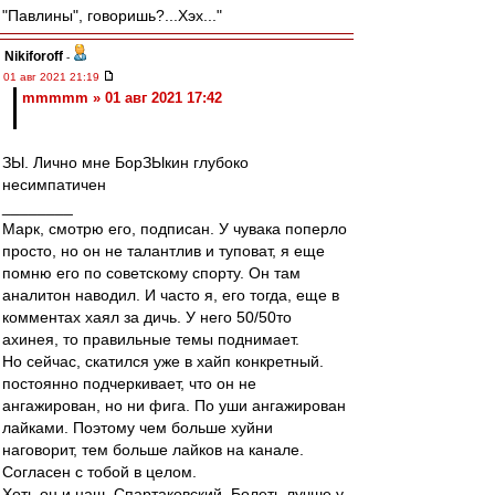
"Павлины", говоришь?...Хэх..."
Nikiforoff
-
01 авг 2021 21:19
mmmmm » 01 авг 2021 17:42
ЗЫ. Лично мне БорЗЫкин глубоко
несимпатичен
________
Марк, смотрю его, подписан. У чувака поперло
просто, но он не талантлив и туповат, я еще
помню его по советскому спорту. Он там
аналитон наводил. И часто я, его тогда, еще в
комментах хаял за дичь. У него 50/50то
ахинея, то правильные темы поднимает.
Но сейчас, скатился уже в хайп конкретный.
постоянно подчеркивает, что он не
ангажирован, но ни фига. По уши ангажирован
лайками. Поэтому чем больше хуйни
наговорит, тем больше лайков на канале.
Согласен с тобой в целом.
Хоть он и наш, Спартаковский. Болеть лучше у