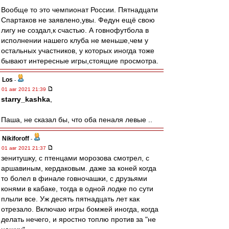
Вообще то это чемпионат России. Пятнадцати
Спартаков не заявлено,увы. Федун ещё свою
лигу не создал,к счастью. А говнофутбола в
исполнении нашего клуба не меньше,чем у
остальных участников, у которых иногда тоже
бывают интересные игры,стоящие просмотра.
Los
-
01 авг 2021 21:39
starry_kashka
,
Паша, не сказал бы, что оба пеналя левые ..
Nikiforoff
-
01 авг 2021 21:37
зенитушку, с птенцами морозова смотрел, с
аршавиным, кердаковым. даже за коней когда
то болел в финале говночашки, с друзьями
конями в кабаке, тогда в одной лодке по сути
плыли все. Уж десять пятнадцать лет как
отрезало. Включаю игры бомжей иногда, когда
делать нечего, и яростно топлю против за "не