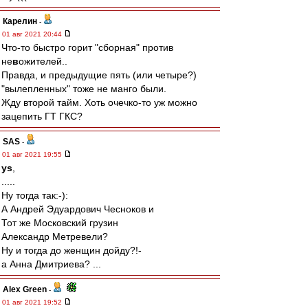
Карелин
-
01 авг 2021 20:44
Что-то быстро горит "сборная" против
не
в
ожителей..
Правда, и предыдущие пять (или четыре?)
"вылепленных" тоже не манго были.
Жду второй тайм. Хоть очечко-то уж можно
зацепить ГТ ГКС?
SAS
-
01 авг 2021 19:55
ys
,
.....
Ну тогда так:-):
А Андрей Эдуардович Чесноков и
Тот же Московский грузин
Александр Метревели?
Ну и тогда до женщин дойду?!-
а Анна Дмитриева? ...
Alex Green
-
01 авг 2021 19:52