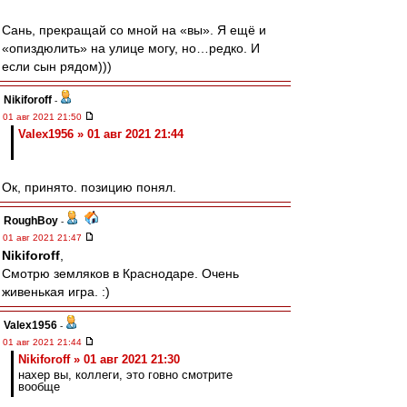
Сань, прекращай со мной на «вы». Я ещё и
«опиздюлить» на улице могу, но…редко. И
если сын рядом)))
Nikiforoff
-
01 авг 2021 21:50
Valex1956 » 01 авг 2021 21:44
Ок, принято. позицию понял.
RoughBoy
-
01 авг 2021 21:47
Nikiforoff
,
Смотрю земляков в Краснодаре. Очень
живенькая игра. :)
Valex1956
-
01 авг 2021 21:44
Nikiforoff » 01 авг 2021 21:30
нахер вы, коллеги, это говно смотрите
вообще