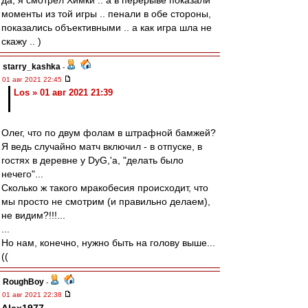
да, я смотрел Химки .. а в перерыве показали
моменты из той игры .. пенали в обе стороны,
показались объективными .. а как игра шла не
скажу .. )
starry_kashka
-
01 авг 2021 22:45
Los » 01 авг 2021 21:39
Олег, что по двум фолам в штрафной бамжей?
Я ведь случайно матч включил - в отпуске, в
гостях в деревне у DyG,'а, "делать было
нечего"...
Сколько ж такого мракобесия происходит, что
мы просто не смотрим (и правильно делаем),
не видим?!!!...
...
Но нам, конечно, нужно быть на голову выше...
((
RoughBoy
-
01 авг 2021 22:38