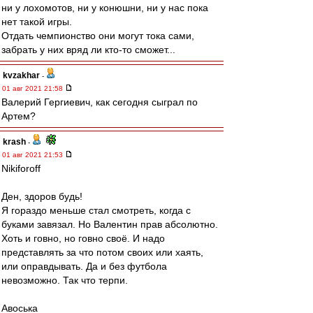
ни у лохомотов, ни у конюшни, ни у нас пока
нет такой игры.
Отдать чемпионство они могут тока сами,
забрать у них вряд ли кто-то сможет...
kvzakhar
-
01 авг 2021 21:58
Валерий Гергиевич, как сегодня сыграл по
Артем?
krash
-
01 авг 2021 21:53
Nikiforoff
Ден, здоров будь!
Я гораздо меньше стал смотреть, когда с
буками завязал. Но Валентин прав абсолютно.
Хоть и говно, но говно своё. И надо
представлять за что потом своих или хаять,
или оправдывать. Да и без футбола
невозможно. Так что терпи.
Авоська