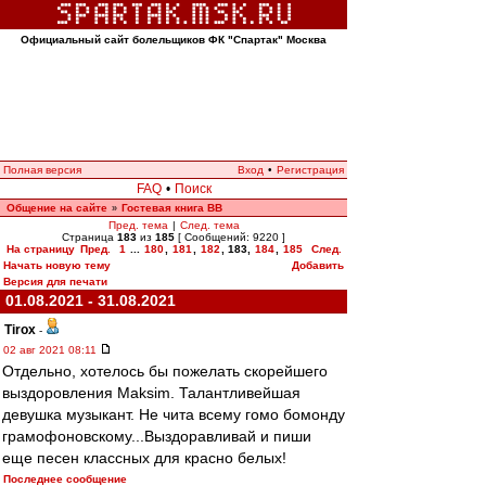
Официальный сайт болельщиков ФК "Спартак" Москва
Полная версия
Вход
•
Регистрация
FAQ
•
Поиск
Общение на сайте
Гостевая книга ВВ
»
Пред. тема
|
След. тема
Страница
183
из
185
[ Сообщений: 9220 ]
На страницу
Пред.
1
...
180
,
181
,
182
,
183
,
184
,
185
След.
Начать новую тему
Добавить
Версия для печати
01.08.2021 - 31.08.2021
Tirox
-
02 авг 2021 08:11
Отдельно, хотелось бы пожелать скорейшего
выздоровления Maksim. Талантливейшая
девушка музыкант. Не чита всему гомо бомонду
грамофоновскому...Выздоравливай и пиши
еще песен классных для красно белых!
Последнее сообщение