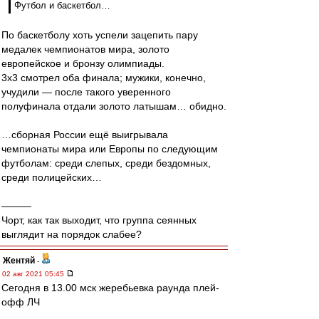
Футбол и баскетбол…
По баскетболу хоть успели зацепить пару
медалек чемпионатов мира, золото
европейское и бронзу олимпиады.
3x3 смотрел оба финала; мужики, конечно,
учудили — после такого уверенного
полуфинала отдали золото латышам… обидно.
…сборная России ещё выигрывала
чемпионаты мира или Европы по следующим
футболам: среди слепых, среди бездомных,
среди полицейских…
———
Чорт, как так выходит, что группа сеянных
выглядит на порядок слабее?
Жентяй
-
02 авг 2021 05:45
Сегодня в 13.00 мск жеребьевка раунда плей-
офф ЛЧ