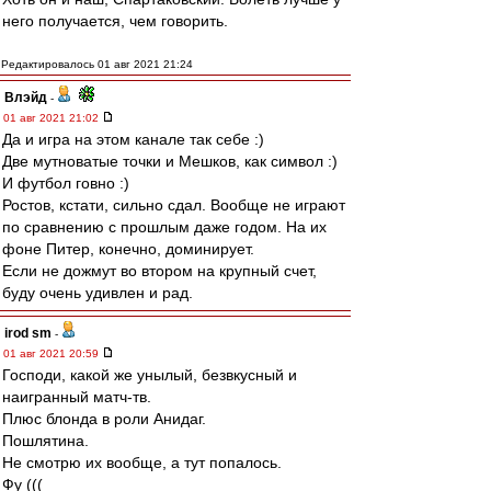
него получается, чем говорить.
Редактировалось 01 авг 2021 21:24
Влэйд
-
01 авг 2021 21:02
Да и игра на этом канале так себе :)
Две мутноватые точки и Мешков, как символ :)
И футбол говно :)
Ростов, кстати, сильно сдал. Вообще не играют
по сравнению с прошлым даже годом. На их
фоне Питер, конечно, доминирует.
Если не дожмут во втором на крупный счет,
буду очень удивлен и рад.
irod sm
-
01 авг 2021 20:59
Господи, какой же унылый, безвкусный и
наигранный матч-тв.
Плюс блонда в роли Анидаг.
Пошлятина.
Не смотрю их вообще, а тут попалось.
Фу (((