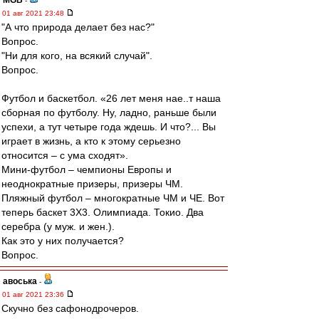
MGB
-
01 авг 2021 23:48
"А что природа делает без нас?"
Вопрос.
"Ни для кого, на всякий случай".
Вопрос.
Футбол и баскетбол. «26 лет меня нае..т наша
сборная по футболу. Ну, ладно, раньше были
успехи, а тут четыре года ждешь. И что?... Вы
играет в жизнь, а кто к этому серьезно
относится – с ума сходят».
Мини-футбол – чемпионы Европы и
неоднократные призеры, призеры ЧМ.
Пляжный футбол – многократные ЧМ и ЧЕ. Вот
теперь баскет 3Х3. Олимпиада. Токио. Два
серебра (у муж. и жен.).
Как это у них получается?
Вопрос.
авоська
-
01 авг 2021 23:36
Скучно без сафонодрочеров.