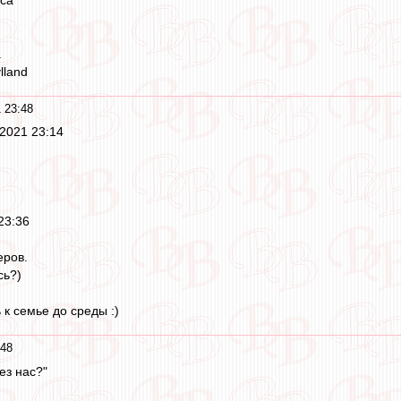
a
lland
 23:48
 2021 23:14
23:36
еров.
сь?)
 к семье до среды :)
:48
ез нас?"