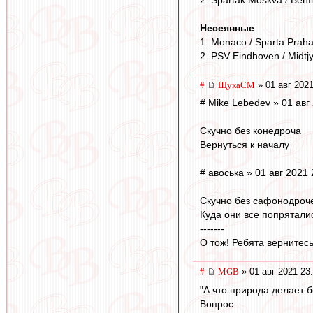
Несеянные
1. Monaco / Sparta Prah
2. PSV Eindhoven / Midtjy
#
ЩукаСМ
» 01 авг 2021
# Mike Lebedev » 01 авг
Скучно без конедроча
Вернуться к началу
# авоська » 01 авг 2021 
Скучно без сафонодроч
Куда они все попрятали
-------
О тож! Ребята вернитесь
#
MGB
» 01 авг 2021 23
"А что природа делает б
Вопрос.