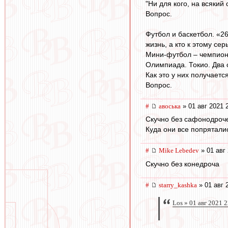
"Ни для кого, на всякий 
Вопрос.
Футбол и баскетбол. «26
жизнь, а кто к этому сер
Мини-футбол – чемпион
Олимпиада. Токио. Два с
Как это у них получаетс
Вопрос.
#
авоська
» 01 авг 2021 
Скучно без сафонодроч
Куда они все попрятали
#
Mike Lebedev
» 01 авг 
Скучно без конедроча
#
starry_kashka
» 01 авг 
Los » 01 авг 2021 