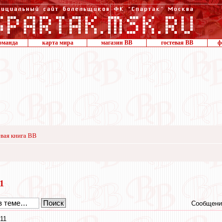
оманда
карта мира
магазин ВВ
гостевая ВВ
ф
вая книга ВВ
21
Сообщени
:11