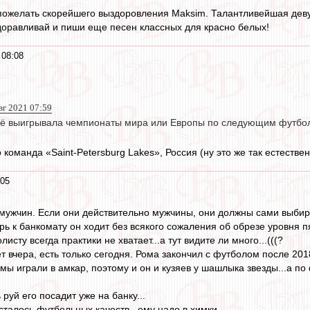
пожелать скорейшего выздоровления Maksim. Талантливейшая деву
оравливай и пиши еще песен классных для красно белых!
 08:08
авг 2021 07:59
ё выигрывала чемпионаты мира или Европы по следующим футбол
команда «Saint-Petersburg Lakes», Россия (ну это же так естестве
:05
 мужчин. Если они действительно мужчины, они должны сами выбира
рь к банкомату он ходит без всякого сожаления об обрезе уровня п
сту всегда практики не хватает...а тут видите ли много...(((?
 вчера, есть только сегодня. Рома закончил с футболом после 2018
 мы играли в амкар, поэтому и он и кузяев у шашлыка звезды...а по 
 руй его посадит уже на банку...
сталось футбольных качеств...ему надо в химки.