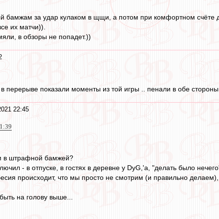
 бамжам за удар кулаком в щщи, а потом при комфортном счёте дат
се их матчи)).
яли, в обзоры не попадет.))
2
а в перерыве показали моменты из той игры .. пенали в обе стороны,
2021 22:45
21:39
ам в штрафной бамжей?
ючил - в отпуске, в гостях в деревне у DyG,'а, "делать было нечего"
есия происходит, что мы просто не смотрим (и правильно делаем), н
быть на голову выше...