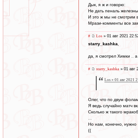
Дык, я ж и говорю:
Не дать пеналь железный
И это ж мы не смотрим в
Мрази-комменты все зам
#
Los
» 01 авг 2021 22:5
starry_kashka
,
да, я смотрел Химки .. 
#
starry_kashka
» 01 авг 
Los » 01 авг 2021 
Олег, что по двум фол
Я ведь случайно матч вкл
Сколько ж такого мракоб
...
Но нам, конечно, нужно 
((