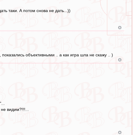
ь таки. А потом снова не дать...))
 показались объективными .. а как игра шла не скажу .. )
...
е видим?!!!...