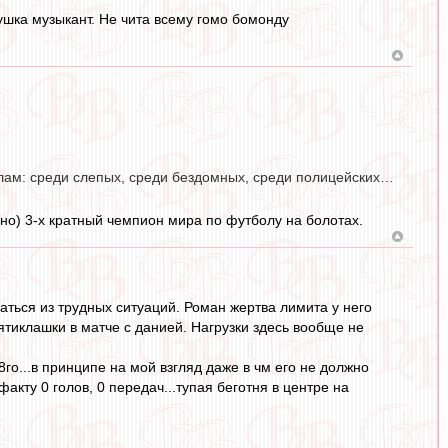
шка музыкант. Не чита всему гомо бомонду
ам: среди слепых, среди бездомных, среди полицейских…
нно) 3-х кратный чемпион мира по футболу на болотах.
ться из трудных ситуаций. Роман жертва лимита у него
ятиклашки в матче с данией. Нагрузки здесь вообще не
го...в принципе на мой взгляд даже в чм его не должно
факту 0 голов, 0 передач...тупая беготня в центре на