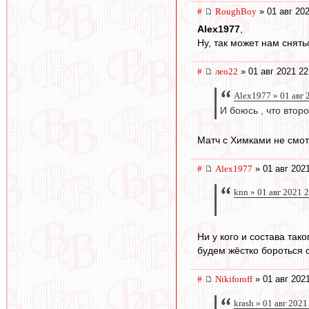
#
RoughBoy
» 01 авг 202
Alex1977
,
Ну, так может нам снять
#
лео22
» 01 авг 2021 22
Alex1977 » 01 авг 
И боюсь , что втор
Матч с Химками не смо
#
Alex1977
» 01 авг 202
knn » 01 авг 2021 
Ни у кого и состава так
будем жёстко бороться 
#
Nikiforoff
» 01 авг 202
krash » 01 авг 2021