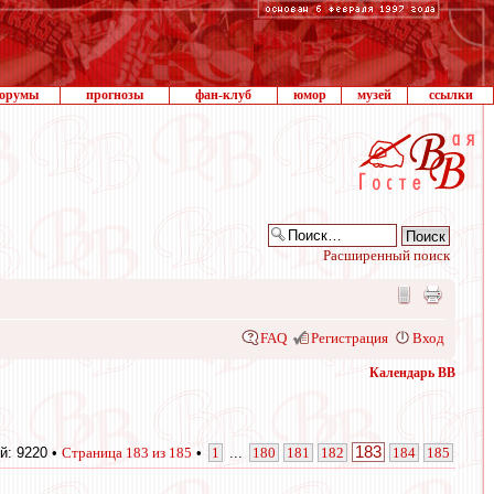
орумы
прогнозы
фан-клуб
юмор
музей
ссылки
Расширенный поиск
FAQ
Регистрация
Вход
Календарь ВВ
183
й: 9220 •
Страница
183
из
185
•
1
...
180
181
182
184
185