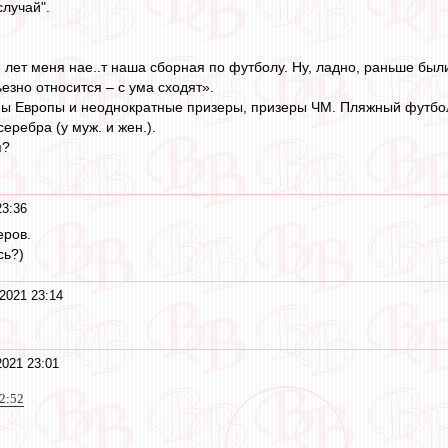
случай".
 лет меня нае..т наша сборная по футболу. Ну, ладно, раньше были 
ьезно относится – с ума сходят».
ы Европы и неоднократные призеры, призеры ЧМ. Пляжный футбол 
еребра (у муж. и жен.).
я?
23:36
еров.
сь?)
2021 23:14
2021 23:01
22:52