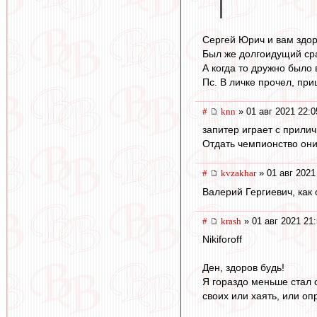
Сергей Юрич и вам здоро
Был же долгоидущий срач
А когда то дружно было 
Пс. В личке прочел, пр
#
knn
» 01 авг 2021 22:0
запитер играет с прилич
Отдать чемпионство они 
#
kvzakhar
» 01 авг 2021
Валерий Гергиевич, как
#
krash
» 01 авг 2021 21
Nikiforoff
Ден, здоров будь!
Я гораздо меньше стал с
своих или хаять, или оп