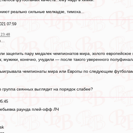
гниют реально сильные мелкадзе, тимоха...
021 07:59
 23:48
ол…
ели зацепить пару медалек чемпионатов мира, золото европейское
; мужики, конечно, учудили — после такого уверенного полуфина
ыигрывала чемпионаты мира или Европы по следующим футболам:
что группа сеянных выглядит на порядок слабее?
05:45
ребьевка раунда плей-офф ЛЧ
sk
ica