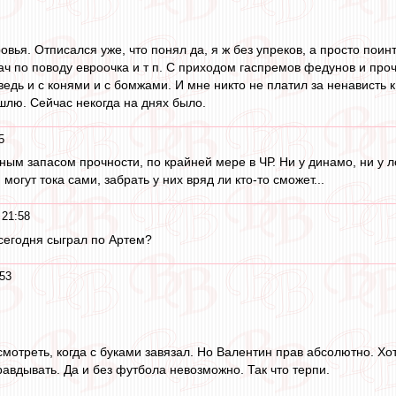
вья. Отписался уже, что понял да, я ж без упреков, а просто поин
 по поводу евроочка и т п. С приходом гаспремов федунов и прочи
ведь и с конями и с бомжами. И мне никто не платил за ненависть к
ишлю. Сейчас некогда на днях было.
5
ным запасом прочности, по крайней мере в ЧР. Ни у динамо, ни у ло
могут тока сами, забрать у них вряд ли кто-то сможет...
 21:58
 сегодня сыграл по Артем?
:53
мотреть, когда с буками завязал. Но Валентин прав абсолютно. Хоть
равдывать. Да и без футбола невозможно. Так что терпи.