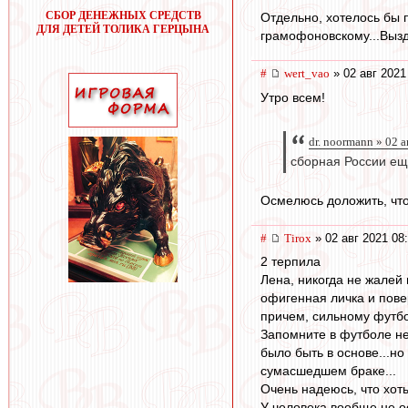
СБОР ДЕНЕЖНЫХ СРЕДСТВ
Отдельно, хотелось бы 
ДЛЯ ДЕТЕЙ ТОЛИКА ГЕРЦЫНА
грамофоновскому...Вызд
#
wert_vao
» 02 авг 2021
Утро всем!
dr. noormann » 02 
сборная России ещ
Осмелюсь доложить, что 
#
Tirox
» 02 авг 2021 08
2 терпила
Лена, никогда не жалей
офигенная личка и пове
причем, сильному футболи
Запомните в футболе нет
было быть в основе...но
сумасшедшем браке...
Очень надеюсь, что хоть
У человека вообще не о