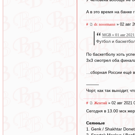
А в это время на банке 
#
dr. noormann
» 02 авг 2
MGB » 01 авг 2021
Футбол и баскетб
По баскетболу хоть усп
3x3 смотрел оба финала
…сборная России ещё в
———
Чорт, как так выходит, 
#
Жентяй
» 02 авг 2021 
Сегодня в 13.00 мск же
Сеянные
1. Genk / Shakhtar Donet
2. Spartak Moskva / Benf