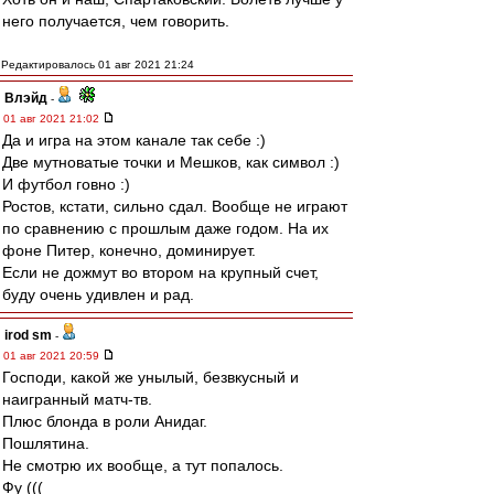
него получается, чем говорить.
Редактировалось 01 авг 2021 21:24
Влэйд
-
01 авг 2021 21:02
Да и игра на этом канале так себе :)
Две мутноватые точки и Мешков, как символ :)
И футбол говно :)
Ростов, кстати, сильно сдал. Вообще не играют
по сравнению с прошлым даже годом. На их
фоне Питер, конечно, доминирует.
Если не дожмут во втором на крупный счет,
буду очень удивлен и рад.
irod sm
-
01 авг 2021 20:59
Господи, какой же унылый, безвкусный и
наигранный матч-тв.
Плюс блонда в роли Анидаг.
Пошлятина.
Не смотрю их вообще, а тут попалось.
Фу (((