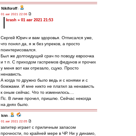
Nikiforoff
-
01 авг 2021 22:06
krash » 01 авг 2021 21:53
Сергей Юрич и вам здоровья. Отписался уже,
что понял да, я ж без упреков, а просто
поинтерисовался.
Был же долгоидущий срач по поводу евроочка
и т п. С приходом гаспремов федунов и прочих
у меня вот как отрезало, сцуко. Просто
ненависть.
А когда то дружно было ведь и с конями и с
бомжами. И мне никто не платил за ненависть
к оным сейчас. Что то изменилось....
Пс. В личке прочел, пришлю. Сейчас некогда
на днях было.
knn
-
01 авг 2021 22:05
запитер играет с приличным запасом
прочности, по крайней мере в ЧР. Ни у динамо,