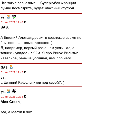
Что такие серьезные… Суперкубок Франции
лучше посмотрите, будет классный футбол.
ys
-
01 авг 2021 19:48
SAS
,
А Евгений Александрович в советское время не
был еще настолько известен ;)
Я, например, первый раз о нем услышал, а
точнее - увидел - в 92м. Я про Винус Вильямс,
наверное, раньше услвшал, чем про него..
SAS
-
01 авг 2021 19:45
ys
,
а Евгений Кафельников под своей?:-)
ys
-
01 авг 2021 19:33
Alex Green
,
Ага, а Месхи в 80х .