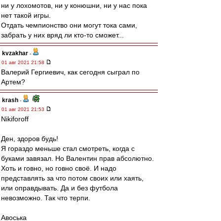
ни у лохомотов, ни у конюшни, ни у нас пока
нет такой игры.
Отдать чемпионство они могут тока сами,
забрать у них вряд ли кто-то сможет...
kvzakhar
-
01 авг 2021 21:58
Валерий Гергиевич, как сегодня сыграл по
Артем?
krash
-
01 авг 2021 21:53
Nikiforoff
Ден, здоров будь!
Я гораздо меньше стал смотреть, когда с
буками завязал. Но Валентин прав абсолютно.
Хоть и говно, но говно своё. И надо
представлять за что потом своих или хаять,
или оправдывать. Да и без футбола
невозможно. Так что терпи.
Авоська