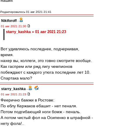
наших"
Редактировалось 01 авг 2021 21:41
Nikiforoff
-
01 авг 2021 21:30
starry_kashka » 01 авг 2021 21:23
Вот удивляюсь последнее, подчеркивая,
время.
нахер вы, коллеги, это говно смотрите вообще.
Как гаспрем или ржд лигу чемпионов
побеждают с каждого утюга последние лет 10.
Спартака мало?
starry_kashka
-
01 авг 2021 21:23
Феерично бамжи в Ростове:
По еблу Кержаков ебашит - нет пеналя.
Потом подгибающий ноги бомж - пеналь.
А потом чистый фол на Осипенко в штрафной -
нету фола!..