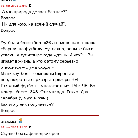
MGB
-
01 авг 2021 23:48
"А что природа делает без нас?"
Вопрос.
"Ни для кого, на всякий случай".
Вопрос.
Футбол и баскетбол. «26 лет меня нае..т наша
сборная по футболу. Ну, ладно, раньше были
успехи, а тут четыре года ждешь. И что?... Вы
играет в жизнь, а кто к этому серьезно
относится – с ума сходят».
Мини-футбол – чемпионы Европы и
неоднократные призеры, призеры ЧМ.
Пляжный футбол – многократные ЧМ и ЧЕ. Вот
теперь баскет 3Х3. Олимпиада. Токио. Два
серебра (у муж. и жен.).
Как это у них получается?
Вопрос.
авоська
-
01 авг 2021 23:36
Скучно без сафонодрочеров.