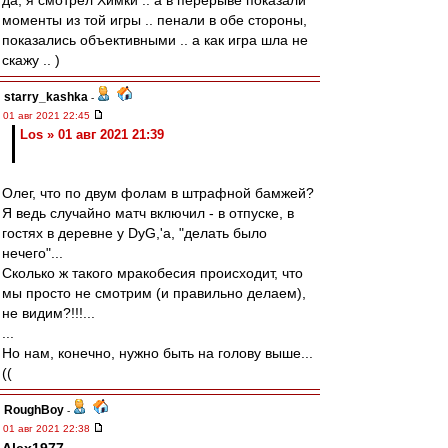
да, я смотрел Химки .. а в перерыве показали
моменты из той игры .. пенали в обе стороны,
показались объективными .. а как игра шла не
скажу .. )
starry_kashka
-
01 авг 2021 22:45
Los » 01 авг 2021 21:39
Олег, что по двум фолам в штрафной бамжей?
Я ведь случайно матч включил - в отпуске, в
гостях в деревне у DyG,'а, "делать было
нечего"...
Сколько ж такого мракобесия происходит, что
мы просто не смотрим (и правильно делаем),
не видим?!!!...
...
Но нам, конечно, нужно быть на голову выше...
((
RoughBoy
-
01 авг 2021 22:38