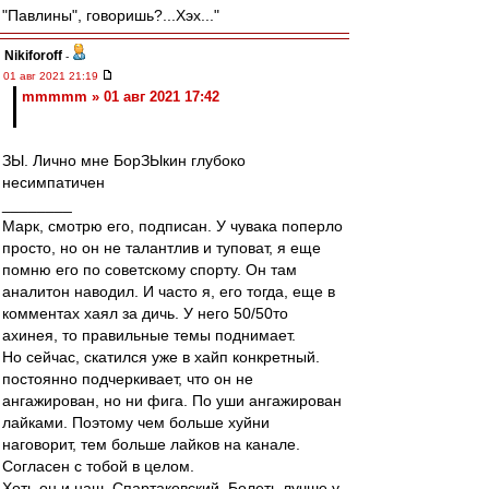
"Павлины", говоришь?...Хэх..."
Nikiforoff
-
01 авг 2021 21:19
mmmmm » 01 авг 2021 17:42
ЗЫ. Лично мне БорЗЫкин глубоко
несимпатичен
________
Марк, смотрю его, подписан. У чувака поперло
просто, но он не талантлив и туповат, я еще
помню его по советскому спорту. Он там
аналитон наводил. И часто я, его тогда, еще в
комментах хаял за дичь. У него 50/50то
ахинея, то правильные темы поднимает.
Но сейчас, скатился уже в хайп конкретный.
постоянно подчеркивает, что он не
ангажирован, но ни фига. По уши ангажирован
лайками. Поэтому чем больше хуйни
наговорит, тем больше лайков на канале.
Согласен с тобой в целом.
Хоть он и наш, Спартаковский. Болеть лучше у