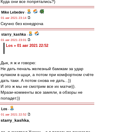
Куда они все попрятались?)
Mike Lebedev
-
01 авг 2021 23:14
Скучно без конедроча
starry_kashka
-
01 авг 2021 23:01
Los » 01 авг 2021 22:52
Дык, я ж и говорю:
Не дать пеналь железный бамжам за удар
кулаком в щщи, а потом при комфортном счёте
дать таки. А потом снова не дать...))
И это ж мы не смотрим все их матчи)).
Мрази-комменты все замяли, в обзоры не
попадет.))
Los
-
01 авг 2021 22:52
starry_kashka
,