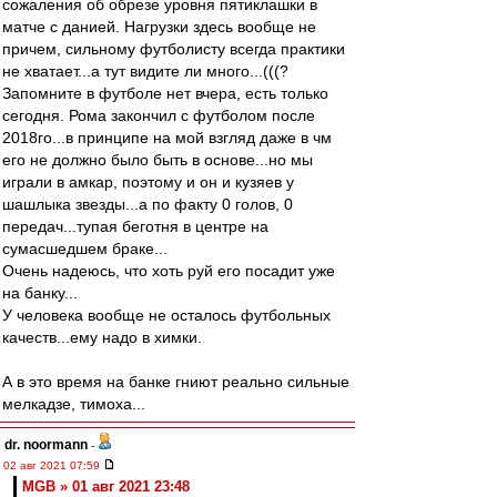
сожаления об обрезе уровня пятиклашки в
матче с данией. Нагрузки здесь вообще не
причем, сильному футболисту всегда практики
не хватает...а тут видите ли много...(((?
Запомните в футболе нет вчера, есть только
сегодня. Рома закончил с футболом после
2018го...в принципе на мой взгляд даже в чм
его не должно было быть в основе...но мы
играли в амкар, поэтому и он и кузяев у
шашлыка звезды...а по факту 0 голов, 0
передач...тупая беготня в центре на
сумасшедшем браке...
Очень надеюсь, что хоть руй его посадит уже
на банку...
У человека вообще не осталось футбольных
качеств...ему надо в химки.
А в это время на банке гниют реально сильные
мелкадзе, тимоха...
dr. noormann
-
02 авг 2021 07:59
MGB » 01 авг 2021 23:48