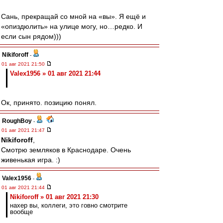
Сань, прекращай со мной на «вы». Я ещё и
«опиздюлить» на улице могу, но…редко. И
если сын рядом)))
Nikiforoff
-
01 авг 2021 21:50
Valex1956 » 01 авг 2021 21:44
Ок, принято. позицию понял.
RoughBoy
-
01 авг 2021 21:47
Nikiforoff
,
Смотрю земляков в Краснодаре. Очень
живенькая игра. :)
Valex1956
-
01 авг 2021 21:44
Nikiforoff » 01 авг 2021 21:30
нахер вы, коллеги, это говно смотрите
вообще