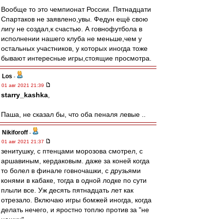
Вообще то это чемпионат России. Пятнадцати
Спартаков не заявлено,увы. Федун ещё свою
лигу не создал,к счастью. А говнофутбола в
исполнении нашего клуба не меньше,чем у
остальных участников, у которых иногда тоже
бывают интересные игры,стоящие просмотра.
Los
-
01 авг 2021 21:39
starry_kashka
,
Паша, не сказал бы, что оба пеналя левые ..
Nikiforoff
-
01 авг 2021 21:37
зенитушку, с птенцами морозова смотрел, с
аршавиным, кердаковым. даже за коней когда
то болел в финале говночашки, с друзьями
конями в кабаке, тогда в одной лодке по сути
плыли все. Уж десять пятнадцать лет как
отрезало. Включаю игры бомжей иногда, когда
делать нечего, и яростно топлю против за "не