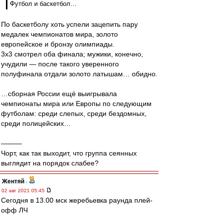
Футбол и баскетбол…
По баскетболу хоть успели зацепить пару
медалек чемпионатов мира, золото
европейское и бронзу олимпиады.
3x3 смотрел оба финала; мужики, конечно,
учудили — после такого уверенного
полуфинала отдали золото латышам… обидно.
…сборная России ещё выигрывала
чемпионаты мира или Европы по следующим
футболам: среди слепых, среди бездомных,
среди полицейских…
———
Чорт, как так выходит, что группа сеянных
выглядит на порядок слабее?
Жентяй
-
02 авг 2021 05:45
Сегодня в 13.00 мск жеребьевка раунда плей-
офф ЛЧ