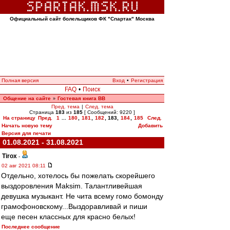
Официальный сайт болельщиков ФК "Спартак" Москва
Полная версия
Вход
•
Регистрация
FAQ
•
Поиск
Общение на сайте
Гостевая книга ВВ
»
Пред. тема
|
След. тема
Страница
183
из
185
[ Сообщений: 9220 ]
На страницу
Пред.
1
...
180
,
181
,
182
,
183
,
184
,
185
След.
Начать новую тему
Добавить
Версия для печати
01.08.2021 - 31.08.2021
Tirox
-
02 авг 2021 08:11
Отдельно, хотелось бы пожелать скорейшего
выздоровления Maksim. Талантливейшая
девушка музыкант. Не чита всему гомо бомонду
грамофоновскому...Выздоравливай и пиши
еще песен классных для красно белых!
Последнее сообщение