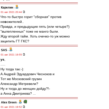
Карелин
-
01 авг 2021 20:44
Что-то быстро горит "сборная" против
не
в
ожителей..
Правда, и предыдущие пять (или четыре?)
"вылепленных" тоже не манго были.
Жду второй тайм. Хоть очечко-то уж можно
зацепить ГТ ГКС?
SAS
-
01 авг 2021 19:55
ys
,
.....
Ну тогда так:-):
А Андрей Эдуардович Чесноков и
Тот же Московский грузин
Александр Метревели?
Ну и тогда до женщин дойду?!-
а Анна Дмитриева? ...
Alex Green
-
01 авг 2021 19:52