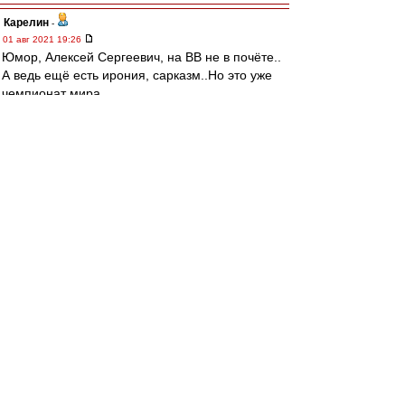
Карелин
-
01 авг 2021 19:26
Юмор, Алексей Сергеевич, на ВВ не в почёте..
А ведь ещё есть ирония, сарказм..Но это уже
чемпионат мира.
Гораздо проще играть в автобус, тьфу, писать с
серьёзным лицом
mmmmm
-
01 авг 2021 19:19
Alex Green » 01 авг 2021 19:09
Метревели, забивавший испанцам в финале
КЕ-1964, потом блистал и на корте. Об этом
ещё на ВВ тогда было, в начале
семидесятых.
https://youtu.be/LFFVSO1FUiY
Alex Green » 01 авг 2021 19:19
Это шутка, спокойно. Ну про Метревели по
крайней мере...