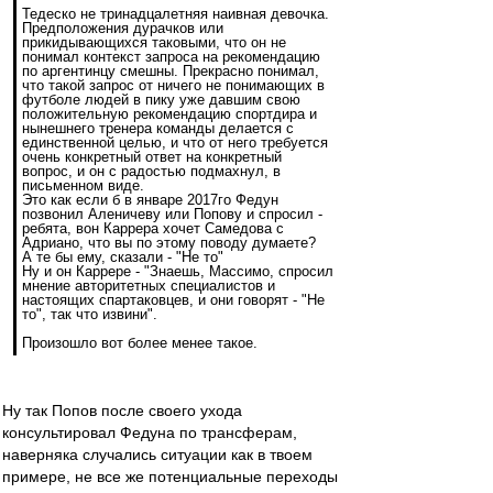
Тедеско не тринадцалетняя наивная девочка.
Предположения дурачков или
прикидывающихся таковыми, что он не
понимал контекст запроса на рекомендацию
по аргентинцу смешны. Прекрасно понимал,
что такой запрос от ничего не понимающих в
футболе людей в пику уже давшим свою
положительную рекомендацию спортдира и
нынешнего тренера команды делается с
единственной целью, и что от него требуется
очень конкретный ответ на конкретный
вопрос, и он с радостью подмахнул, в
письменном виде.
Это как если б в январе 2017го Федун
позвонил Аленичеву или Попову и спросил -
ребята, вон Каррера хочет Самедова с
Адриано, что вы по этому поводу думаете?
А те бы ему, сказали - "Не то"
Ну и он Каррере - "Знаешь, Массимо, спросил
мнение авторитетных специалистов и
настоящих спартаковцев, и они говорят - "Не
то", так что извини".
Произошло вот более менее такое.
Ну так Попов после своего ухода
консультировал Федуна по трансферам,
наверняка случались ситуации как в твоем
примере, не все же потенциальные переходы