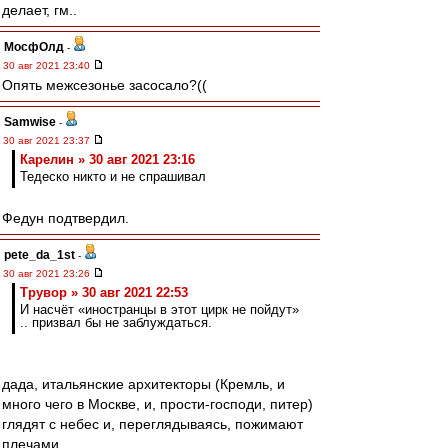
делает, гм..
МосфОлд
-
30 авг 2021 23:40
Опять межсезонье засосало?((
Samwise
-
30 авг 2021 23:37
Карелин » 30 авг 2021 23:16
Тедеско никто и не спрашивал
Федун подтвердил.
pete_da_1st
-
30 авг 2021 23:26
Трувор » 30 авг 2021 22:53
И насчёт «иностранцы в этот цирк не пойдут»
.. призвал бы не заблуждаться.
дада, итальянские архитекторы (Кремль, и
много чего в Москве, и, прости-господи, питер)
глядят с небес и, переглядываясь, пожимают
плечами