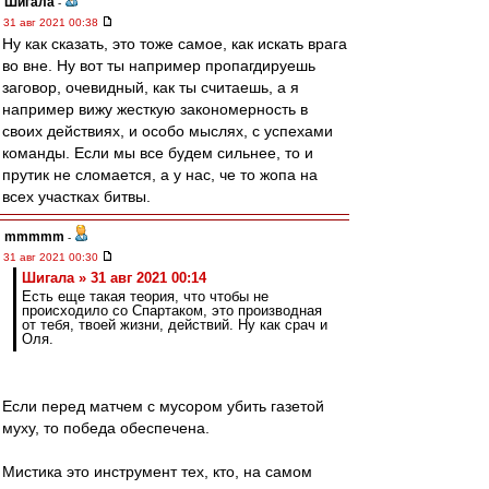
Шигала
-
31 авг 2021 00:38
Ну как сказать, это тоже самое, как искать врага
во вне. Ну вот ты например пропагдируешь
заговор, очевидный, как ты считаешь, а я
например вижу жесткую закономерность в
своих действиях, и особо мыслях, с успехами
команды. Если мы все будем сильнее, то и
прутик не сломается, а у нас, че то жопа на
всех участках битвы.
mmmmm
-
31 авг 2021 00:30
Шигала » 31 авг 2021 00:14
Есть еще такая теория, что чтобы не
происходило со Спартаком, это производная
от тебя, твоей жизни, действий. Ну как срач и
Оля.
Если перед матчем с мусором убить газетой
муху, то победа обеспечена.
Мистика это инструмент тех, кто, на самом