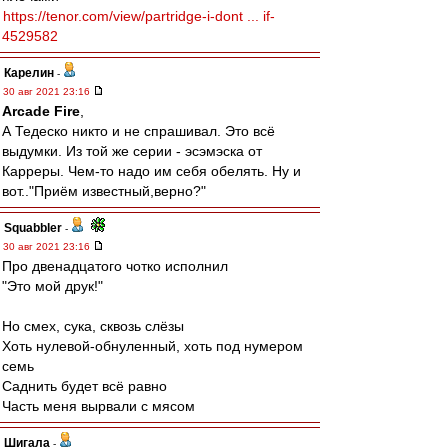
https://tenor.com/view/partridge-i-dont ... if-
4529582
Карелин
-
30 авг 2021 23:16
Arcade Fire
,
А Тедеско никто и не спрашивал. Это всё
выдумки. Из той же серии - эсэмэска от
Карреры. Чем-то надо им себя обелять. Ну и
вот.."Приём известный,верно?"
Squabbler
-
30 авг 2021 23:16
Про двенадцатого чотко исполнил
"Это мой друк!"
Но смех, сука, сквозь слёзы
Хоть нулевой-обнуленный, хоть под нумером
семь
Саднить будет всё равно
Часть меня вырвали с мясом
Шигала
-