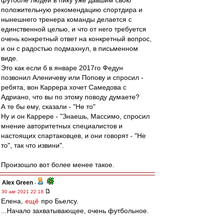
футболе людей в пику уже давшим свою
положительную рекомендацию спортдира и
нынешнего тренера команды делается с
единственной целью, и что от него требуется
очень конкретный ответ на конкретный вопрос,
и он с радостью подмахнул, в письменном
виде.
Это как если б в январе 2017го Федун
позвонил Аленичеву или Попову и спросил -
ребята, вон Каррера хочет Самедова с
Адриано, что вы по этому поводу думаете?
А те бы ему, сказали - "Не то"
Ну и он Каррере - "Знаешь, Массимо, спросил
мнение авторитетных специалистов и
настоящих спартаковцев, и они говорят - "Не
то", так что извини".
Произошло вот более менее такое.
Alex Green
-
30 авг 2021 22:18
Елена,
ещё
про Бьелсу.
...Начало захватывающее, очень футбольное.