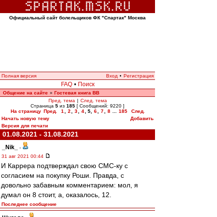
Официальный сайт болельщиков ФК "Спартак" Москва
Полная версия
Вход
•
Регистрация
FAQ
•
Поиск
Общение на сайте
Гостевая книга ВВ
»
Пред. тема
|
След. тема
Страница
5
из
185
[ Сообщений: 9220 ]
На страницу
Пред.
1
,
2
,
3
,
4
,
5
,
6
,
7
,
8
...
185
След.
Начать новую тему
Добавить
Версия для печати
01.08.2021 - 31.08.2021
_Nik_
-
31 авг 2021 00:44
И Каррера подтверждал свою СМС-ку с
согласием на покупку Роши. Правда, с
довольно забавным комментарием: мол, я
думал он 8 стоит, а, оказалось, 12.
Последнее сообщение