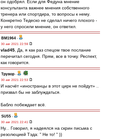
он одобрял. Если для Федуна мнение
консультанта важнее мнения собственного
тренера или спортдира, то вопросы к нему.
Конкретно Тедеско не сделал ничего плохого -
у него спросили мнение, он ответил.
BM1964
-
30 авг 2021 22:59
vlad45
, Да, я как раз спецом твое послание
перечитал сегодня. Прям, все в точку. Респект,
как говорится.
Трувор
-
30 авг 2021 22:53
И насчёт «иностранцы в этот цирк не пойдут» ..
призвал бы не заблуждаться.
Бабло побеждает всё.
SU55
-
30 авг 2021 22:41
Ну... Говорил, я надеялся на скрин письма с
резолюцией Тэда: " Не то! " ))