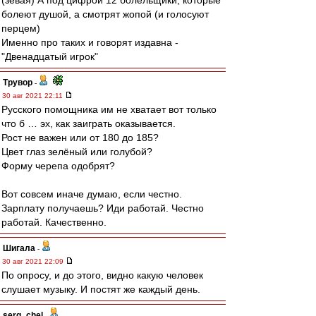
(зевая) А под цифрой 12 болельщики, которые
болеют душой, а смотрят жопой (и голосуют
перцем)
Именно про таких и говорят издавна -
"Двенадцатый игрок"
Трувор
-
30 авг 2021 22:11
Русского помощника им не хватает вот только
что б … эх, как заиграть оказывается.
Рост не важен или от 180 до 185?
Цвет глаз зелёный или голубой?
Форму черепа одобрят?
Вот совсем иначе думаю, если честно.
Зарплату получаешь? Иди работай. Честно
работай. Качественно.
Шигала
-
30 авг 2021 22:09
По опросу, и до этого, видно какую человек
слушает музыку. И постят же каждый день.
serg_chel
-