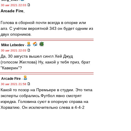
30 авг 2021 22:03
Arcade Fire
,
Голова в сборной почти всегда в опорке или
апз. С учётом вероятной 343 он будет одним из
двух опорников.
Mike Lebedev
-
30 авг 2021 22:03
Да, 30 августа вышел сингл Хей Джуд
(голосом Жеглова) Ну, какой у тебя приз, брат
"Каверин"?
Arcade Fire
-
30 авг 2021 21:58
Какой то позор на Премьере в студии. Это типа
эксперты собрались.Футбол явно смотрят
изредка. Головина суют в опорную справа на
Хорватию. Он исключительно слева в 4-4-2
играет в Монако. Зобнина в основе нет,
Захарян есть.
BM1964
-