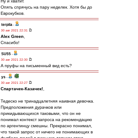
Ну и хватит.
Опять спрячусь на пару неделек. Хотя бы до
Еврокубков.
terpila
-
30 авг 2021 22:31
Alex Green
,
Спасибо!
SU55
-
30 авг 2021 22:30
А пруфы на письменный вид есть?
ys
-
30 авг 2021 22:27
Спартачек-Казачек!
,
Тедеско не тринадцалетняя наивная девочка.
Предположения дурачков или
прикидывающихся таковыми, что он не
понимал контекст запроса на рекомендацию
по аргентинцу смешны. Прекрасно понимал,
что такой запрос от ничего не понимающих в