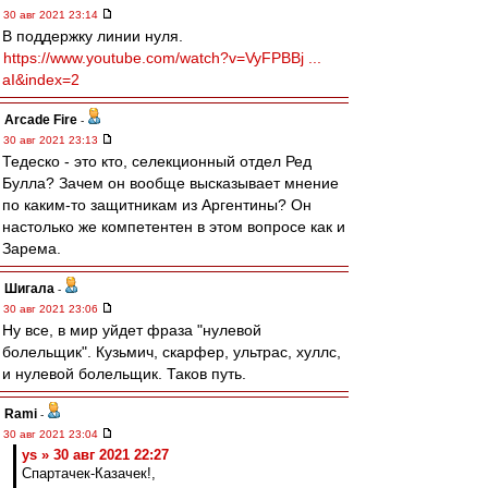
30 авг 2021 23:14
В поддержку линии нуля.
https://www.youtube.com/watch?v=VyFPBBj ...
aI&index=2
Arcade Fire
-
30 авг 2021 23:13
Тедеско - это кто, селекционный отдел Ред
Булла? Зачем он вообще высказывает мнение
по каким-то защитникам из Аргентины? Он
настолько же компетентен в этом вопросе как и
Зарема.
Шигала
-
30 авг 2021 23:06
Ну все, в мир уйдет фраза "нулевой
болельщик". Кузьмич, скарфер, ультрас, хуллс,
и нулевой болельщик. Таков путь.
Rami
-
30 авг 2021 23:04
ys » 30 авг 2021 22:27
Спартачек-Казачек!,