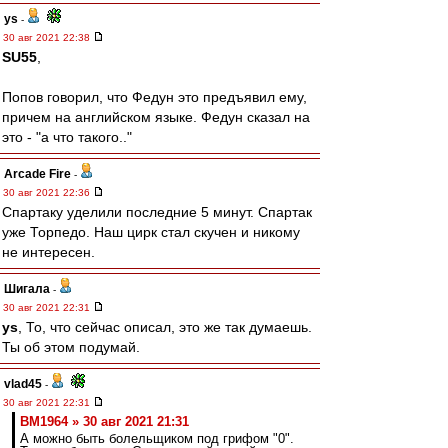
ys
-
30 авг 2021 22:38
SU55
,
Попов говорил, что Федун это предъявил ему,
причем на английском языке. Федун сказал на
это - "а что такого.."
Arcade Fire
-
30 авг 2021 22:36
Спартаку уделили последние 5 минут. Спартак
уже Торпедо. Наш цирк стал скучен и никому
не интересен.
Шигала
-
30 авг 2021 22:31
ys
, То, что сейчас описал, это же так думаешь.
Ты об этом подумай.
vlad45
-
30 авг 2021 22:31
BM1964 » 30 авг 2021 21:31
А можно быть болельщиком под грифом "0".