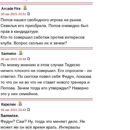
Arcade Fire
-
30 авг 2021 23:51
Попов нашел свободного игрока на рынке.
Севилья его приобрела. Попов очевидно был
прав в кандидатуре.
Кто-то совершил саботаж против интересов
клуба. Вопрос сколько их и зачем?
Samwise
-
30 авг 2021 23:48
По моему мнению в этом случае Тедеско
ничего плохого не совершил. Его спросили - он
ответил. По скотски повел себя Федун, показав
то что он ни во что не ставит нового тренера и
Попова. Зачем тогда его утверждал? Наверно
это у них семейное.
Карелин
-
30 авг 2021 23:43
Samwise
,
Федун? Сам? Ну, тогда это меняет дело..Не
может же он всё время врать. Интервалы