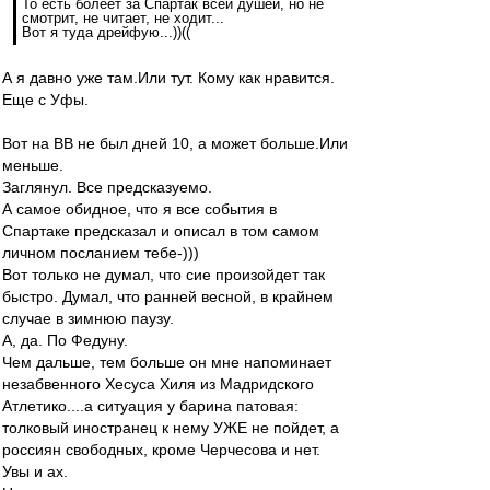
То есть болеет за Спартак всей душей, но не
смотрит, не читает, не ходит...
Вот я туда дрейфую...))((
А я давно уже там.Или тут. Кому как нравится.
Еще с Уфы.
Вот на ВВ не был дней 10, а может больше.Или
меньше.
Заглянул. Все предсказуемо.
А самое обидное, что я все события в
Спартаке предсказал и описал в том самом
личном посланием тебе-)))
Вот только не думал, что сие произойдет так
быстро. Думал, что ранней весной, в крайнем
случае в зимнюю паузу.
А, да. По Федуну.
Чем дальше, тем больше он мне напоминает
незабвенного Хесуса Хиля из Мадридского
Атлетико....а ситуация у барина патовая:
толковый иностранец к нему УЖЕ не пойдет, а
россиян свободных, кроме Черчесова и нет.
Увы и ах.