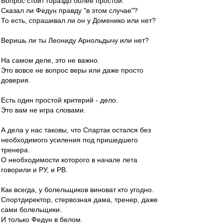
Вопрос стоит гораздо более простой.
Сказал ли Федун правду "в этом случае"?
То есть, спрашивал ли он у Доменико или нет?
Веришь ли ты Леониду Арнольдычу или нет?
На самом деле, это не важно.
Это вовсе не вопрос веры или даже просто
доверия.
Есть один простой критерий - дело.
Это вам не игра словами.
А дела у нас таковы, что Спартак остался без
необходимого усиления под пришедшего
тренера.
О необходимости которого в начале лета
говорили и РУ, и РВ.
Как всегда, у болельщиков виноват кто угодно.
Спортдиректор, стервозная дама, тренер, даже
сами болельщики.
И только Федун в белом.