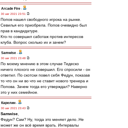
Arcade Fire
-
30 авг 2021 23:51
Попов нашел свободного игрока на рынке.
Севилья его приобрела. Попов очевидно был
прав в кандидатуре.
Кто-то совершил саботаж против интересов
клуба. Вопрос сколько их и зачем?
Samwise
-
30 авг 2021 23:48
По моему мнению в этом случае Тедеско
ничего плохого не совершил. Его спросили - он
ответил. По скотски повел себя Федун, показав
то что он ни во что не ставит нового тренера и
Попова. Зачем тогда его утверждал? Наверно
это у них семейное.
Карелин
-
30 авг 2021 23:43
Samwise
,
Федун? Сам? Ну, тогда это меняет дело..Не
может же он всё время врать. Интервалы