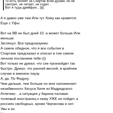
То есть болеет за Спартак всей душей, но не
смотрит, не читает, не ходит...
Вот я туда дрейфую...))((
А я давно уже там.Или тут. Кому как нравится.
Еще с Уфы.
Вот на ВВ не был дней 10, а может больше.Или
меньше.
Заглянул. Все предсказуемо.
А самое обидное, что я все события в
Спартаке предсказал и описал в том самом
личном посланием тебе-)))
Вот только не думал, что сие произойдет так
быстро. Думал, что ранней весной, в крайнем
случае в зимнюю паузу.
А, да. По Федуну.
Чем дальше, тем больше он мне напоминает
незабвенного Хесуса Хиля из Мадридского
Атлетико....а ситуация у барина патовая:
толковый иностранец к нему УЖЕ не пойдет, а
россиян свободных, кроме Черчесова и нет.
Увы и ах.