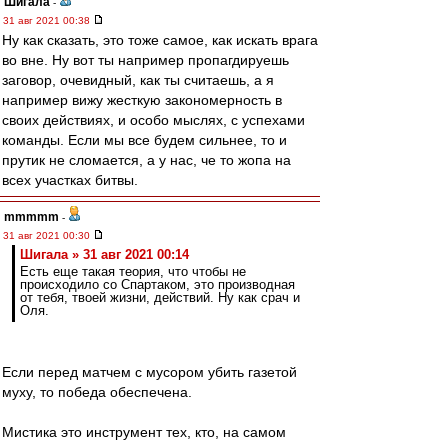
Шигала
-
31 авг 2021 00:38
Ну как сказать, это тоже самое, как искать врага
во вне. Ну вот ты например пропагдируешь
заговор, очевидный, как ты считаешь, а я
например вижу жесткую закономерность в
своих действиях, и особо мыслях, с успехами
команды. Если мы все будем сильнее, то и
прутик не сломается, а у нас, че то жопа на
всех участках битвы.
mmmmm
-
31 авг 2021 00:30
Шигала » 31 авг 2021 00:14
Есть еще такая теория, что чтобы не
происходило со Спартаком, это производная
от тебя, твоей жизни, действий. Ну как срач и
Оля.
Если перед матчем с мусором убить газетой
муху, то победа обеспечена.
Мистика это инструмент тех, кто, на самом