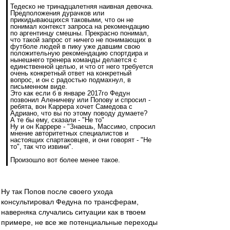
Тедеско не тринадцалетняя наивная девочка.
Предположения дурачков или
прикидывающихся таковыми, что он не
понимал контекст запроса на рекомендацию
по аргентинцу смешны. Прекрасно понимал,
что такой запрос от ничего не понимающих в
футболе людей в пику уже давшим свою
положительную рекомендацию спортдира и
нынешнего тренера команды делается с
единственной целью, и что от него требуется
очень конкретный ответ на конкретный
вопрос, и он с радостью подмахнул, в
письменном виде.
Это как если б в январе 2017го Федун
позвонил Аленичеву или Попову и спросил -
ребята, вон Каррера хочет Самедова с
Адриано, что вы по этому поводу думаете?
А те бы ему, сказали - "Не то"
Ну и он Каррере - "Знаешь, Массимо, спросил
мнение авторитетных специалистов и
настоящих спартаковцев, и они говорят - "Не
то", так что извини".
Произошло вот более менее такое.
Ну так Попов после своего ухода
консультировал Федуна по трансферам,
наверняка случались ситуации как в твоем
примере, не все же потенциальные переходы