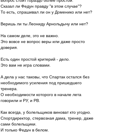
Вопрос стоит гораздо более простой.
Сказал ли Федун правду "в этом случае"?
То есть, спрашивал ли он у Доменико или нет?
Веришь ли ты Леониду Арнольдычу или нет?
На самом деле, это не важно.
Это вовсе не вопрос веры или даже просто
доверия.
Есть один простой критерий - дело.
Это вам не игра словами.
А дела у нас таковы, что Спартак остался без
необходимого усиления под пришедшего
тренера.
О необходимости которого в начале лета
говорили и РУ, и РВ.
Как всегда, у болельщиков виноват кто угодно.
Спортдиректор, стервозная дама, тренер, даже
сами болельщики.
И только Федун в белом.