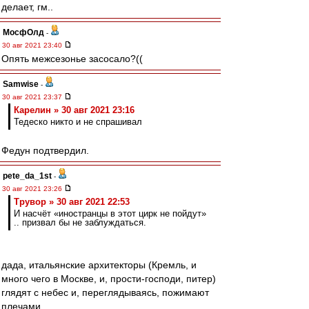
делает, гм..
МосфОлд
-
30 авг 2021 23:40
Опять межсезонье засосало?((
Samwise
-
30 авг 2021 23:37
Карелин » 30 авг 2021 23:16
Тедеско никто и не спрашивал
Федун подтвердил.
pete_da_1st
-
30 авг 2021 23:26
Трувор » 30 авг 2021 22:53
И насчёт «иностранцы в этот цирк не пойдут»
.. призвал бы не заблуждаться.
дада, итальянские архитекторы (Кремль, и
много чего в Москве, и, прости-господи, питер)
глядят с небес и, переглядываясь, пожимают
плечами