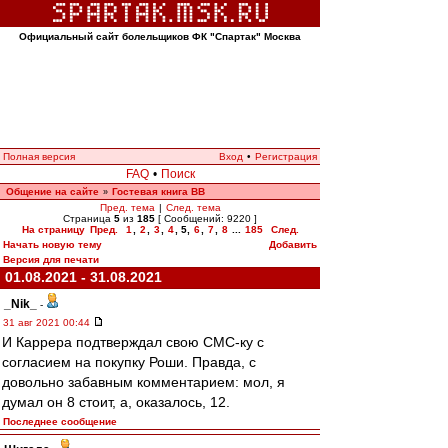
Официальный сайт болельщиков ФК "Спартак" Москва
Полная версия
Вход
•
Регистрация
FAQ
•
Поиск
Общение на сайте
Гостевая книга ВВ
»
Пред. тема
|
След. тема
Страница
5
из
185
[ Сообщений: 9220 ]
На страницу
Пред.
1
,
2
,
3
,
4
,
5
,
6
,
7
,
8
...
185
След.
Начать новую тему
Добавить
Версия для печати
01.08.2021 - 31.08.2021
_Nik_
-
31 авг 2021 00:44
И Каррера подтверждал свою СМС-ку с
согласием на покупку Роши. Правда, с
довольно забавным комментарием: мол, я
думал он 8 стоит, а, оказалось, 12.
Последнее сообщение