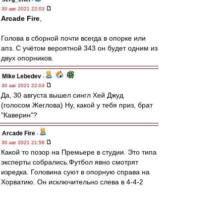
30 авг 2021 22:03
Arcade Fire
,
Голова в сборной почти всегда в опорке или
апз. С учётом вероятной 343 он будет одним из
двух опорников.
Mike Lebedev
-
30 авг 2021 22:03
Да, 30 августа вышел сингл Хей Джуд
(голосом Жеглова) Ну, какой у тебя приз, брат
"Каверин"?
Arcade Fire
-
30 авг 2021 21:58
Какой то позор на Премьере в студии. Это типа
эксперты собрались.Футбол явно смотрят
изредка. Головина суют в опорную справа на
Хорватию. Он исключительно слева в 4-4-2
играет в Монако. Зобнина в основе нет,
Захарян есть.
BM1964
-