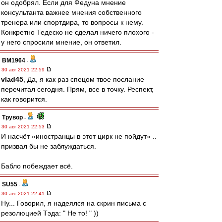
он одобрял. Если для Федуна мнение
консультанта важнее мнения собственного
тренера или спортдира, то вопросы к нему.
Конкретно Тедеско не сделал ничего плохого -
у него спросили мнение, он ответил.
BM1964
-
30 авг 2021 22:59
vlad45
, Да, я как раз спецом твое послание
перечитал сегодня. Прям, все в точку. Респект,
как говорится.
Трувор
-
30 авг 2021 22:53
И насчёт «иностранцы в этот цирк не пойдут» ..
призвал бы не заблуждаться.
Бабло побеждает всё.
SU55
-
30 авг 2021 22:41
Ну... Говорил, я надеялся на скрин письма с
резолюцией Тэда: " Не то! " ))