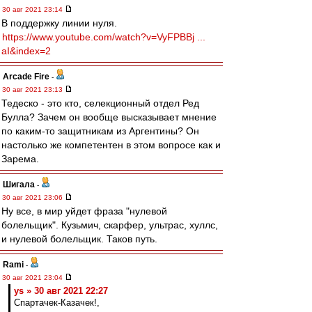
30 авг 2021 23:14
В поддержку линии нуля.
https://www.youtube.com/watch?v=VyFPBBj ...
aI&index=2
Arcade Fire
-
30 авг 2021 23:13
Тедеско - это кто, селекционный отдел Ред
Булла? Зачем он вообще высказывает мнение
по каким-то защитникам из Аргентины? Он
настолько же компетентен в этом вопросе как и
Зарема.
Шигала
-
30 авг 2021 23:06
Ну все, в мир уйдет фраза "нулевой
болельщик". Кузьмич, скарфер, ультрас, хуллс,
и нулевой болельщик. Таков путь.
Rami
-
30 авг 2021 23:04
ys » 30 авг 2021 22:27
Спартачек-Казачек!,