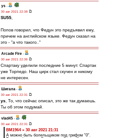
ys
-
30 авг 2021 22:38
SU55
,
Попов говорил, что Федун это предъявил ему,
причем на английском языке. Федун сказал на
это - "а что такого.."
Arcade Fire
-
30 авг 2021 22:36
Спартаку уделили последние 5 минут. Спартак
уже Торпедо. Наш цирк стал скучен и никому
не интересен.
Шигала
-
30 авг 2021 22:31
ys
, То, что сейчас описал, это же так думаешь.
Ты об этом подумай.
vlad45
-
30 авг 2021 22:31
BM1964 » 30 авг 2021 21:31
А можно быть болельщиком под грифом "0".