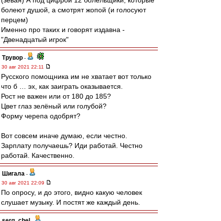
(зевая) А под цифрой 12 болельщики, которые
болеют душой, а смотрят жопой (и голосуют
перцем)
Именно про таких и говорят издавна -
"Двенадцатый игрок"
Трувор
-
30 авг 2021 22:11
Русского помощника им не хватает вот только
что б … эх, как заиграть оказывается.
Рост не важен или от 180 до 185?
Цвет глаз зелёный или голубой?
Форму черепа одобрят?
Вот совсем иначе думаю, если честно.
Зарплату получаешь? Иди работай. Честно
работай. Качественно.
Шигала
-
30 авг 2021 22:09
По опросу, и до этого, видно какую человек
слушает музыку. И постят же каждый день.
serg_chel
-