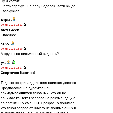
Ну и хватит.
Опять спрячусь на пару неделек. Хотя бы до
Еврокубков.
terpila
-
30 авг 2021 22:31
Alex Green
,
Спасибо!
SU55
-
30 авг 2021 22:30
А пруфы на письменный вид есть?
ys
-
30 авг 2021 22:27
Спартачек-Казачек!
,
Тедеско не тринадцалетняя наивная девочка.
Предположения дурачков или
прикидывающихся таковыми, что он не
понимал контекст запроса на рекомендацию
по аргентинцу смешны. Прекрасно понимал,
что такой запрос от ничего не понимающих в