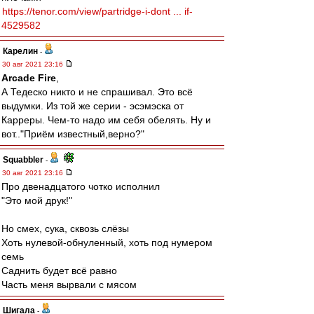
https://tenor.com/view/partridge-i-dont ... if-
4529582
Карелин
-
30 авг 2021 23:16
Arcade Fire
,
А Тедеско никто и не спрашивал. Это всё
выдумки. Из той же серии - эсэмэска от
Карреры. Чем-то надо им себя обелять. Ну и
вот.."Приём известный,верно?"
Squabbler
-
30 авг 2021 23:16
Про двенадцатого чотко исполнил
"Это мой друк!"
Но смех, сука, сквозь слёзы
Хоть нулевой-обнуленный, хоть под нумером
семь
Саднить будет всё равно
Часть меня вырвали с мясом
Шигала
-