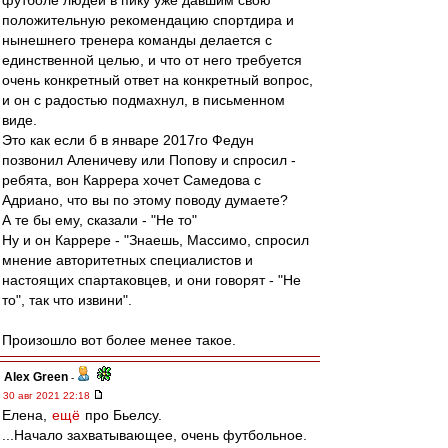
футболе людей в пику уже давшим свою
положительную рекомендацию спортдира и
нынешнего тренера команды делается с
единственной целью, и что от него требуется
очень конкретный ответ на конкретный вопрос,
и он с радостью подмахнул, в письменном
виде.
Это как если б в январе 2017го Федун
позвонил Аленичеву или Попову и спросил -
ребята, вон Каррера хочет Самедова с
Адриано, что вы по этому поводу думаете?
А те бы ему, сказали - "Не то"
Ну и он Каррере - "Знаешь, Массимо, спросил
мнение авторитетных специалистов и
настоящих спартаковцев, и они говорят - "Не
то", так что извини".
Произошло вот более менее такое.
Alex Green
-
30 авг 2021 22:18
Елена,
ещё
про Бьелсу.
...Начало захватывающее, очень футбольное.